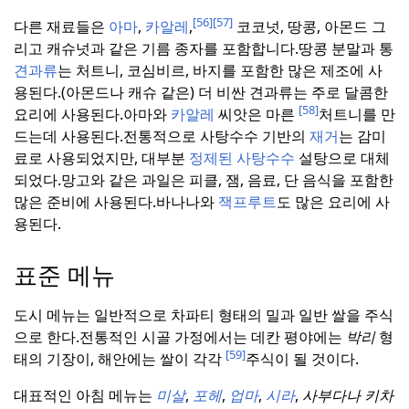
[56]
[57]
다른 재료들은
아마
,
카알레
,
코코넛, 땅콩, 아몬드 그
리고 캐슈넛과 같은 기름 종자를 포함합니다.
땅콩 분말과 통
견과류
는 처트니, 코심비르, 바지를 포함한 많은 제조에 사
용된다.
(아몬드나 캐슈 같은) 더 비싼 견과류는 주로 달콤한
[58]
요리에 사용된다.
아마와
카알레
씨앗은 마른
처트니를 만
드는데 사용된다.
전통적으로 사탕수수 기반의
재거
는 감미
료로 사용되었지만, 대부분
정제된 사탕수수
설탕으로 대체
되었다.
망고와 같은 과일은 피클, 잼, 음료, 단 음식을 포함한
많은 준비에 사용된다.
바나나와
잭프루트
도 많은 요리에 사
용된다.
표준 메뉴
도시 메뉴는 일반적으로 차파티 형태의 밀과 일반 쌀을 주식
으로 한다.
전통적인 시골 가정에서는 데칸 평야에는
박리
형
[59]
태의 기장이, 해안에는 쌀이 각각
주식이 될 것이다.
대표적인 아침 메뉴는
미살
,
포헤
,
업마
,
시라
,
사부다나 키차