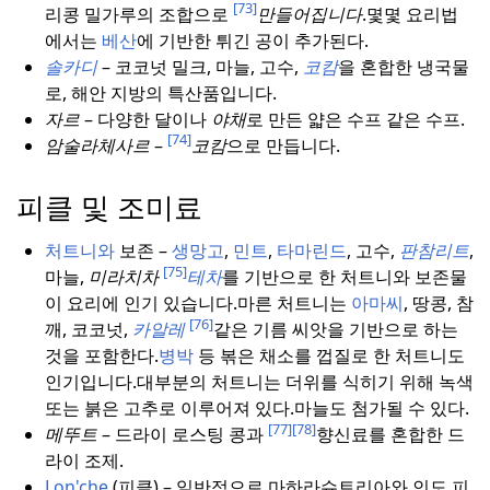
[73]
리콩 밀가루의 조합으로
만들어집니다
.
몇몇 요리법
에서는
베산
에 기반한 튀긴 공이 추가된다.
솔카디
– 코코넛 밀크, 마늘, 고수,
코캄
을 혼합한 냉국물
로, 해안 지방의 특산품입니다.
자르
– 다양한 달이나
야채
로 만든 얇은 수프 같은 수프.
[74]
암술라체사르
–
코캄
으로 만듭니다.
피클 및 조미료
처트니와
보존 –
생망고
,
민트
,
타마린드
, 고수,
판참리트
,
[75]
마늘,
미라치차
테차
를 기반으로 한 처트니와 보존물
이 요리에 인기 있습니다.
마른 처트니는
아마씨
, 땅콩, 참
[76]
깨, 코코넛,
카알레
같은 기름 씨앗을 기반으로 하는
것을 포함한다.
병박
등 볶은 채소를 껍질로 한 처트니도
인기입니다.
대부분의 처트니는 더위를 식히기 위해 녹색
또는 붉은 고추로 이루어져 있다.
마늘도 첨가될 수 있다.
[77]
[78]
메뚜트
– 드라이 로스팅 콩과
향신료를 혼합한 드
라이 조제.
Lon'che
(피클) – 일반적으로 마하라슈트리아와 인도 피