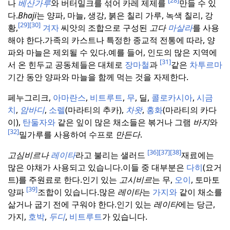
[28]
나
베산가루
와 버터밀크를 섞어 카레 제제를
만들 수 있
다.
Bhaji
는 양파, 마늘, 생강, 붉은 칠리 가루, 녹색 칠리, 강
[29]
[30]
황,
겨자
씨앗의 조합으로 구성된
고다
마살라
를 사용
해야 한다.
가족의 카스트나 특정한 종교적 전통에 따라, 양
파와 마늘은 제외될 수 있다.
예를 들어, 인도의 많은 지역에
[31]
서 온 힌두교 공동체들은 대체로
장마철
과
같은
차투르마
기간 동안 양파와 마늘을 함께 먹는 것을 자제한다.
페누그리크,
아마란스
,
비트루트
,
무
, 딜,
콜로카시아
,
시금
치
,
암바디
,
소렐
(마라티의 추카),
차왓
,
홍화
(마라티의 카다
이),
탄둘자와
같은 잎이 많은 채소들은 볶거나 그램
바지
와
[32]
밀가루를 사용하여 수프로
만든다
.
[36]
[37]
[38]
고심비르나
레이타
라고 불리는 샐러드
재료에는
많은 야채가 사용되고 있습니다.
이들 중 대부분은
다히
(요거
트)를 주원료로 한다.
인기 있는
고시비르
는 무,
오이
, 토마토
[39]
양파
조합이 있습니다.
많은
레이타
는
가지와
같이 채소를
삶거나 굽기 전에 구워야 한다.
인기 있는
레이타
에는 당근,
가지,
호박
,
두디
,
비트루트
가 있습니다.