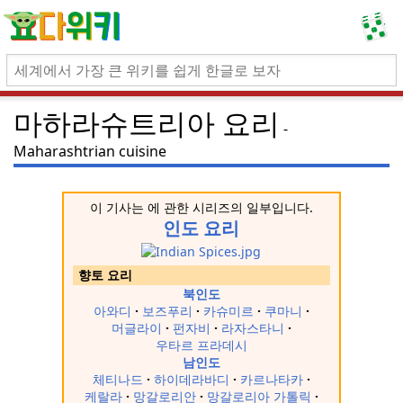
마하라슈트리아 요리
Maharashtrian cuisine
이 기사는 에 관한 시리즈의 일부입니다.
인도 요리
향토 요리
북인도
아와디
보즈푸리
카슈미르
쿠마니
머글라이
펀자비
라자스타니
우타르 프라데시
남인도
체티나드
하이데라바디
카르나타카
케랄라
망갈로리안
망갈로리아 가톨릭