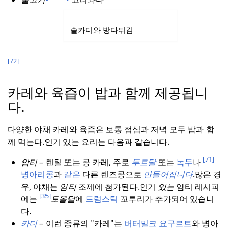
솔카디와 방다튀김
[72]
카레와 육즙이 밥과 함께 제공됩니
다.
다양한 야채 카레와 육즙은 보통 점심과 저녁 모두 밥과 함
께 먹는다.
인기 있는 요리는 다음과 같습니다.
[71]
암티
– 렌틸 또는 콩 카레, 주로
투르달
또는
녹두
나
병아리콩
과
같은
다른 렌즈콩으로
만들어집니다
.
많은 경
우, 야채는
암티
조제에 첨가된다.
인기
있는
암티 레시피
[35]
에는
토올달
에
드럼스틱
꼬투리가 추가되어 있습니
다.
카디
– 이런 종류의 "카레"는
버터밀크
요구르트
와 병아