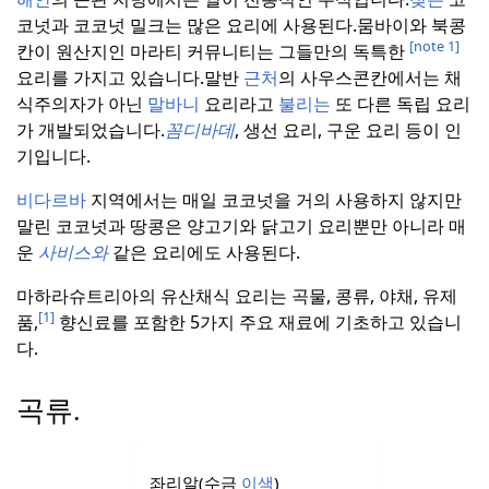
코넛과 코코넛 밀크는 많은 요리에 사용된다.
뭄바이와 북콩
[note 1]
칸이 원산지인 마라티 커뮤니티는 그들만의 독특한
요리를 가지고 있습니다.
말반
근처
의 사우스콘칸에서는 채
식주의자가 아닌
말바니
요리라고
불리는
또 다른 독립 요리
가 개발되었습니다.
꼼디바데
, 생선 요리, 구운 요리 등이 인
기입니다.
비다르바
지역에서는 매일 코코넛을 거의 사용하지 않지만
말린 코코넛과 땅콩은 양고기와 닭고기 요리뿐만 아니라 매
운
사비스와
같은 요리에도 사용된다.
마하라슈트리아의 유산채식 요리는 곡물, 콩류, 야채, 유제
[1]
품,
향신료를 포함한 5가지 주요 재료에 기초하고 있습니
다.
곡류.
좌리알(수금
이색
)