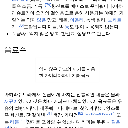
[79]
클은 소금, 기름,
향신료를 베이스로 준비됩니다.
마하
라슈트리아 요리의 절임용으로 흔히 사용되는 야채와 과
일에는 익지
않은
망고, 레몬,
아온라
, 녹색 칠리,
보카르
[80]
가
포함됩니다.
마늘, 박
등
도 많이 사용되지 않는다.
무람바
- 익지 않은 망고, 향신료, 설탕으로 만든다.
음료수
익지 않은 망고와 재거를 사용
한 카이리차파냐 여름 음료
마하라슈트라에서 손님에게 바치는 전통적인 제물은 물과
재규어
였다.
이것은 차나 커피로 대체되었다.
이 음료들은 우
유와 설탕과 함께 제공됩니다.
때때로, 찻잎과 함께, 양조물
[81]
[82]
[
unreliable source?
]
은 향신료, 갓 갈아낸
생강, 카다멈
또
[83]
는
레몬
잔디를 포함할 수 있습니다.
커피는 우유나
갈은
[84]