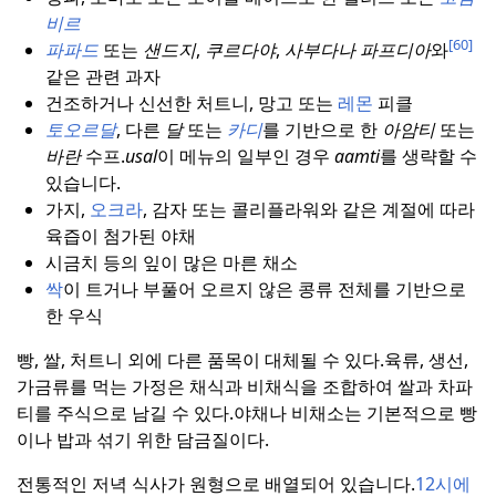
비르
[60]
파파드
또는
샌드지
,
쿠르다야
,
사부다나 파프디아
와
같은 관련 과자
건조하거나 신선한 처트니, 망고 또는
레몬
피클
토오르달
, 다른
달
또는
카디
를 기반으로 한
아암티
또는
바란
수프.
usal
이 메뉴의 일부인 경우
aamti
를 생략할 수
있습니다.
가지,
오크라
, 감자 또는 콜리플라워와 같은 계절에 따라
육즙이 첨가된 야채
시금치 등의 잎이 많은 마른 채소
싹
이 트거나 부풀어 오르지 않은 콩류 전체를 기반으로
한 우식
빵, 쌀, 처트니 외에 다른 품목이 대체될 수 있다.
육류, 생선,
가금류를 먹는 가정은 채식과 비채식을 조합하여 쌀과 차파
티를 주식으로 남길 수 있다.
야채나 비채소는 기본적으로 빵
이나 밥과 섞기 위한 담금질이다.
전통적인 저녁 식사가 원형으로 배열되어 있습니다.
12시에