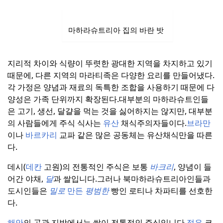
마하라슈트리아 집의 바란 밧
지리적 차이와 식량이 뚜렷한 광대한 지역을 차지하고 있기
때문에, 다른 지역의 마라티족은 다양한 요리를 만들어냈다.
각 가정은 양념과 재료의 독특한 조합을 사용하기 때문에 다
양성은 가족 단위까지 확장된다.
대부분의 마하라슈트인들
은 고기, 생선, 달걀을 먹는 것을 싫어하지는 않지만, 대부분
의 사람들에게 주식 식사는
유산
채식주의자들이다.
브라만
이나
바르카리
교파 같은 많은 공동체는 유산채식만을 따른
다.
데시(
데칸
고원)의 전통적인 주식은 보통
바크리
, 양념이 들
어간 야채,
달
과 쌀입니다.
그러나 북마하라슈트리아인들과
도시인들은
밀로
만든
평범한
빵인 로티나 차파티를 선호한
다.
해안
의 곤관 지방에서는 쌀이 전통적인 주식입니다.
젖은
코