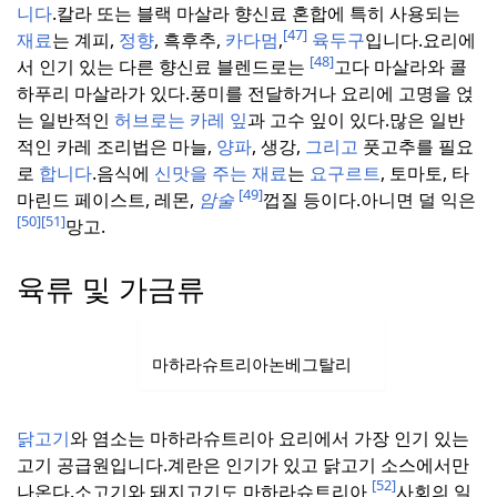
니다
.
칼라 또는 블랙 마살라 향신료 혼합에 특히 사용되는
[47]
재료
는 계피,
정향
, 흑후추,
카다멈
,
육두구
입니다.
요리에
[48]
서 인기 있는 다른 향신료 블렌드로는
고다 마살라와 콜
하푸리 마살라가 있다.
풍미를 전달하거나 요리에 고명을 얹
는 일반적인
허브로는 카레
잎
과 고수 잎이 있다.
많은 일반
적인 카레 조리법은 마늘,
양파
, 생강,
그리고
풋고추를 필요
로
합니다
.
음식에
신맛을 주는
재료
는
요구르트
, 토마토, 타
[49]
마린드 페이스트, 레몬,
암술
껍질 등이다.
아니면 덜 익은
[50]
[51]
망고.
육류 및 가금류
마하라슈트리아논베그탈리
닭고기
와 염소는 마하라슈트리아 요리에서 가장 인기 있는
고기 공급원입니다.
계란은 인기가 있고 닭고기 소스에서만
[52]
나온다.
소고기와 돼지고기도 마하라슈트리아
사회의 일