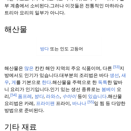
부 계층에서 소비된다.
그러나 이것들은 전통적인 마하라슈
트리아 요리의 일부가 아니다.
해산물
방다
또는 인도 고등어
[53]
해산물은
많은
칸칸 해안 지역의 주요 식품이며, 다른
지
방에서도 인기가 있습니다.
대부분의 조리법은 바다
생선
,
새
우
,
게
를 기본으로
한다
.
해산물을 주력으로 한
독특
한 말바
니 요리가 인기입니다.
인기 있는 생선 종류로는
봄베이
오
[54]
리,
폼프레
,
방다
,
라와스
,
수마이
등이
있습니다
.
해산물
[55]
요리법은 카레,
프라이팬
프라이,
바나나
잎 찜 등 다양한
방법으로 준비된다.
기타 재료