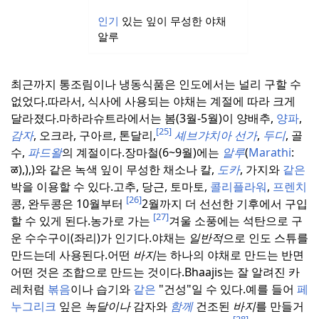
인기
있는 잎이 무성한 야채
알루
최근까지 통조림이나 냉동식품은 인도에서는 널리 구할 수
없었다.
따라서, 식사에 사용되는 야채는 계절에 따라 크게
달라졌다.
마하라슈트라에서는 봄(3월-5월)이 양배추,
양파
,
[25]
감자
, 오크라, 구아르, 톤달리,
셰브갸치아 선가
,
두디
, 골
수,
파드왈
의 계절이다.
장마철(6~9월)에는
알루
(
Marathi
:
ळ),),)와 같은 녹색 잎이 무성한 채소나 칼,
도카
, 가지와
같은
박을 이용할 수 있다.
고추, 당근, 토마토,
콜리플라워
,
프렌치
[26]
콩, 완두콩은 10월부터
2월까지 더 선선한 기후에서 구입
[27]
할 수 있게 된다.
농가로 가는
겨울 소풍에는 석탄으로 구
운 수수구이(좌리)가 인기다.
야채는
일반적
으로 인도 스튜를
만드는데 사용된다.
어떤
바지
는 하나의 야채로 만드는 반면
어떤 것은 조합으로 만드는 것이다.
Bhaajis는 잘 알려진 카
레처럼
볶음
이나 습기와
같은
"건성"일 수 있다.
예를 들어
페
누그리크
잎은
녹달이나
감자와
함께
건조된
바지
를 만들거