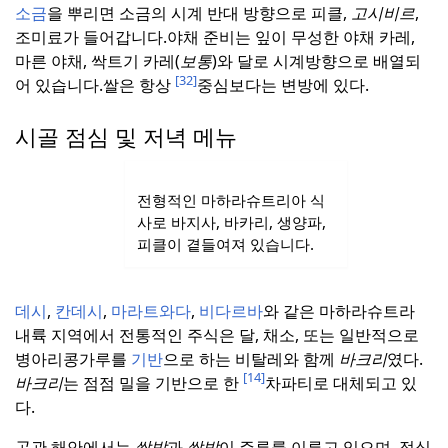
소금
을 뿌리면 소금의 시계 반대 방향으로 피클,
고시비르
,
조미료가 들어갑니다.
야채 준비는 잎이 무성한 야채 카레,
마른 야채, 싹트기 카레(
보통
)와 달로 시계방향으로 배열되
[32]
어 있습니다.
쌀은 항상
중심보다는 변방에 있다.
시골 점심 및 저녁 메뉴
전형적인 마하라슈트리아 식
사로 바지사, 바카리, 생양파,
피클이 곁들여져 있습니다.
데시
,
칸데시
,
마라트와다
,
비다르바
와 같은 마하라슈트라
내륙 지역에서 전통적인 주식은 달, 채소, 또는 일반적으로
병아리콩가루를
기반
으로 하는 비탈레와 함께
바크리
였다.
[14]
바크리
는 점점 밀을 기반으로 한
차파티로 대체되고 있
다.
곤관 해안에서는
쌀밥
과
쌀밥
이 주류를 이루고 있으며, 점심