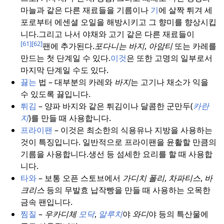
마늘과 같은 다른 재료들을 기름이나
기
에 살짝 튀겨 세
포로부터 에센셜 오일을 해방시키고 그 향미를 향상시킵
니다.
그리고 나서 야채와 고기 같은 다른 재료들이
[61]
[62]
팬에 추가된다.
포다니는
바지
,
아암티
또는 카레를
만드는 첫 단계일 수 있다.
이것
은 또한 고명의 일부로서
마지막 단계일 수도 있다.
끓는
법 – 대부분의 카레와
바지
는 고기나 채소가 익을
수 있도록 끓입니다.
튀김
– 양파 바지와 같은 튀김이나 달콤한 군만두(
카란
지
)를 만들 때 사용합니다.
프라이팬
– 이것은 최소한의 식용유나 지방을 사용하는
것이 특징입니다. 일반적으로 프라이팬을 윤활할 만큼의
기름을 사용합니다.
생선 등 섬세한 요리를 할 때 사용합
니다.
타와
– 보통 오픈 스토브에서
가디치 폴리
,
차파티스
,
바
크리스
등의 무발효 납작빵을 만들 때 사용하는 오목한
금속 팬입니다.
찜질
–
우카디체
모닥
,
알루치
야
와디
야 등의 특산물에