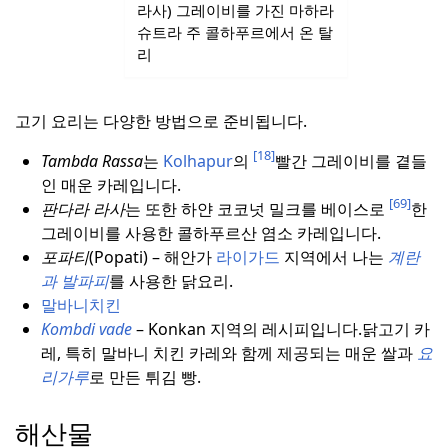
라사) 그레이비를 가진 마하라
슈트라 주 콜하푸르에서 온 탈
리
고기 요리는 다양한 방법으로 준비됩니다.
[18]
Tambda Rassa
는
Kolhapur
의
빨간 그레이비를 곁들
인 매운 카레입니다.
[69]
판다라 라사
는 또한 하얀 코코넛 밀크를 베이스로
한
그레이비를 사용한 콜하푸르산 염소 카레입니다.
포파티
(Popati) – 해안가
라이가드
지역에서 나는
계란
과 발파피
를 사용한 닭요리.
말바니치킨
Kombdi vade
– Konkan 지역의 레시피입니다.
닭고기 카
레, 특히 말바니 치킨 카레와 함께 제공되는 매운 쌀과
요
리가루
로 만든 튀김 빵.
해산물