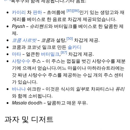
육두구와 함께 제공됩니다.
기타 음료:
[85]
[86]
카이리
차
판하
– 초여름에
인기 있는 생망고와 재
게리를 베이스로 한 음료로 차갑게 제공되었습니다.
Piyush
–
슈리핸드
와 버터밀크를 베이스로 한 달콤한 제
제.
[50]
코쿰
사르밧
–
코쿰
과 설탕,
차갑게 제공.
코쿰과 코코넛 밀크로 만든
솔카디
[87]
마타
– 얼큰한
버터밀크
,
차갑게 제공.
사탕수수
주스 – 이 주스는 껍질을 벗긴 사탕수수를 제분
기에 으깨서 얻습니다.
어느 마을이나 마하라슈트라에는
갓 짜낸 사탕수수 주스를 제공하는 수십 개의 주스 센터
가 있습니다.
바나나
쉬크란 – 이것은 식사의
일부
로 차파티스나
퓨리
와 함께 소비됩니다.
Masala
doodh – 달콤하고 매운 우유.
과자 및 디저트