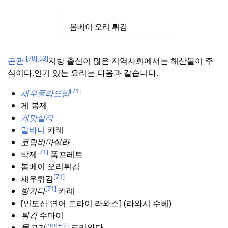
봄베이 오리 튀김
[70]
[53]
곤관
지방 출신이 많은 지역사회에서는 해산물이 주
식이다.
인기 있는 요리는 다음과 같습니다.
[71]
새우풀라오밥
게 봉제
게맛살라
말바니
카레
코람비마살라
[71]
박제
폼프레트
봄베이 오리튀김
[71]
새우튀김
[71]
방가다
카레
[인도산 연어 드라이 라와스] (라와시 수헤)
튀김
수마이
[note 2]
물고기
코리와다