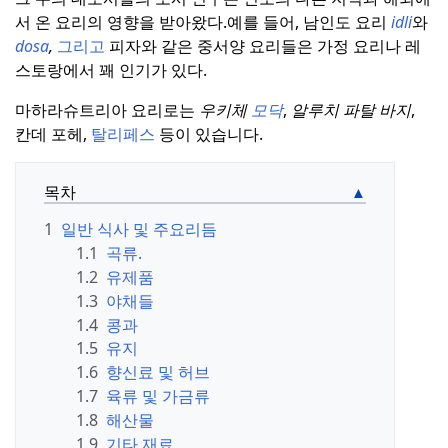
서 온 요리의 영향을 받아왔다.
예를 들어, 남인도 요리
idli
와
dosa
,
그리고
피자와 같은 중서양 요리들은 가정 요리나 레
스토랑에서 꽤 인기가 있다.
마하라슈트리아 요리로는
우키체
모닥
,
알루치 파탈 바지
,
칸데 포헤,
탈리페스
등이 있습니다.
목차
1
일반 식사 및 주요리듬
1.1
곡류.
1.2
유제품
1.3
야채들
1.4
콩과
1.5
유지
1.6
향신료 및 허브
1.7
육류 및 가금류
1.8
해산물
1.9
기타 재료