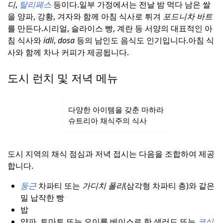
디
,
탈리페스
등이다.
일부 가정에서는 전날 밤 먹다 남은 쌀
을 양파, 강황, 겨자와 함께 아침 식사로 튀겨
포드니차 바트
를 만든다.
시리얼, 슬라이스 빵, 계란 등 서양의 대표적인 아
침 식사와
idli
,
dosa
등의 남인도 음식도 인기입니다.
아침 식
사와 함께 차나 커피가 제공됩니다.
도시 런치 및 저녁 메뉴
다양한 아이템을 갖춘 마하라
슈트리아 채식주의 식사
도시 지역의 채식 점심과 저녁 접시는 다음을 조합하여 제공
합니다.
둥근
차파티 또는
가디치 폴리
(삼각형 차파티 층)와 같은
밀 납작한 빵
밥
양파, 토마토 또는 오이를 베이스로 한 샐러드 또는
코심