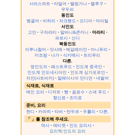
사라스와트
타밀어
텔랑가나
텔루구
우두피
동인도
벵골어
비하리
자크핸드
오디아
마이틸
서인도
고안
구자라티
말바니&콘카니
마라티
파르시
신디
북동인도
아루나찰어
앗사메
메갈레이안
마니푸리
미조람
나가
식키메시
트리푸리
다른.
영인도의
패스트푸드
인도계 중국인
인도계 인도네시아인
인도계 싱가포르인
자인(사트비카)
말레이시아 인디언
네팔어
식재료, 식재료
메인 요리
디저트
빵
음료수
스낵 푸드
향신료
조미료
준비, 요리
한디
카라히
타바
탄두르
우룰리
다른.
「 」를 참조해 주세요.
역사
에티켓
인도 요리사
요리책:
인도의 요리