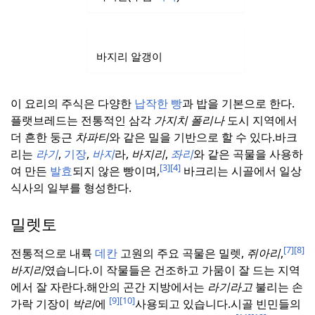
바지리 알갱이
이 요리의 주식은 다양한
납작한
빵
과 밥을 기본으로 한다.
플랫브레드는 전통적인 삼각
가지치 폴리나
도시 지역에서
더 흔한 둥근
차파티
와 같은 밀을 기반으로 할 수 있다.
바크
리는
라기
,
기장
,
바지
라,
바지리
,
좌리
와 같은 곡물을 사용하
[3]
[4]
여 만든
발효
되지 않은 빵이며,
바크리는 시골에서 일상
식사의 일부를 형성한다.
밀렛토
[7]
[8]
전통적으로 내륙
데칸
고원의 주요 곡물은 밀렛,
쥐아리
,
바지리
였습니다.
이 작물들은 건조하고 가뭄이 잘 드는 지역
에서 잘 자란다.
해안의 곤간 지방에서는
라기라고
불리는 손
[9]
[10]
가락 기장이
박리
에
사용되고 있습니다.
시골 빈민들의