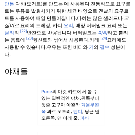
만든
다히(요거트)를 만드는 데 사용된다.
전통적으로 요구르
트는 우유를 발효시키기 위한 세균 배양으로 전날의 요구르
트를 사용하여 매일 만들어집니다.
다히는 많은 샐러드나
코
심비르
요리의 드레싱, 카디
요리
, 배양 버터밀크 요리 또는
[22]
탈리
의
반찬으로
사용
됩니다.
버터밀크는
마타
라고 불리
[23]
[24]
는 음료에
향신료와 섞어서 사용된다.
카레
요리에도
사용할 수 있습니다.
우유는 또한 버터와
기
의
필수
성분이
다.
야채들
Pune
의 마켓 카트에서 볼 수
있는 일반적인 야채.
왼쪽부터
윗줄 고구마 아왈라
겨울무
왼
쪽
과르 꼬투리,
벤디
, 당근 맨
오른쪽, 맨 아래 줄,
파바