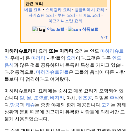
관련 요리
네팔 요리
스리랑카 요리
방글라데시 요리
파키스탄 요리
부탄 요리
티베트 요리
아프가니스탄 요리
인도 포털
식품포털
v
t
마하라슈트리아
요리
또는
마라티
요리는 인도
마하라슈트
라
주에서 온
마라티
사람들의
요리
이다.
그것은 다른
인도
음식
과 많은 것을 공유하면서 독특한 특성을 가지고 있습니
다.
전통적으로,
마하라슈트인들
은 그들의 음식이 다른 사람
들보다 더 엄격하다고 여겨왔다.
마하라슈트리아 요리에는 순하고 매운 요리가 포함되어 있
습니다.
밀
,
쌀
,
조와르
,
바지리
, 야채,
렌즈콩
, 과일은
주식
이
다.
땅콩
과
캐슈
는 종종 야채와 함께 제공됩니다.
고기
는 경제
상황과 문화 때문에 최근까지 유복한 사람들에 의해서만 드
물게 사용되었습니다.
그 주의 대도시들의 도시 인구는 인도의 다른 지역과 해외에