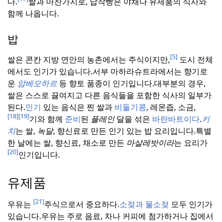
다.
쌀과 마찬가지로, 납작빵은 야채나 유제품의 식사와
함께 나옵니다.
밥
[5]
쌀은 콘칸 지방 연안의 농촌에서는 주식이지만,
도시 전체
에서도 인기가 있습니다.
서부 마하라슈트라에서는 향기로
운
암베모하르
등 향토 품종이 인기입니다.
대부분의 경우,
쌀은 스스로 끓여지고 다른 음식들을 포함한 식사의 일부가
된다.
인기
있는 음식은 찐 쌀과
비둘기콩
, 레몬즙, 소금,
[18]
[19]
기와 함께
준비
된
플레인
달을 섞은
바란바트이다
.
키
치
는 쌀,
녹달
, 향신료로 만든 인기 있는 밥 요리입니다.
특별
한 날에는 쌀, 향신료, 채소로 만든
마살레밧이라
는 요리가
[20]
인기입니다.
유제품
[21]
우유는
주식으로서 중요하다.
소젖과 물소젖
모두 인기가
있습니다.
우유는 주로 음료, 차나 커피에 첨가하거나 집에서