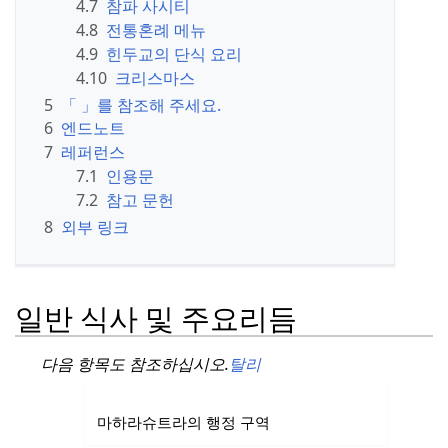
4.7
참파 사시티
4.8
전통혼례 메뉴
4.9
힌두교의 단식 요리
4.10
크리스마스
5
「 」를 참조해 주세요.
6
엔드노트
7
레퍼런스
7.1
인용문
7.2
참고 문헌
8
외부 링크
일반 식사 및 주요리듬
다음 항목도 참조하십시오.
탈리
마하라슈트라의 행정 구역