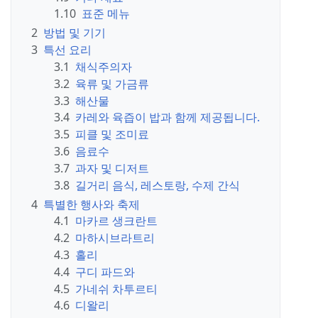
1.10
표준 메뉴
2
방법 및 기기
3
특선 요리
3.1
채식주의자
3.2
육류 및 가금류
3.3
해산물
3.4
카레와 육즙이 밥과 함께 제공됩니다.
3.5
피클 및 조미료
3.6
음료수
3.7
과자 및 디저트
3.8
길거리 음식, 레스토랑, 수제 간식
4
특별한 행사와 축제
4.1
마카르 생크란트
4.2
마하시브라트리
4.3
홀리
4.4
구디 파드와
4.5
가네쉬 차투르티
4.6
디왈리