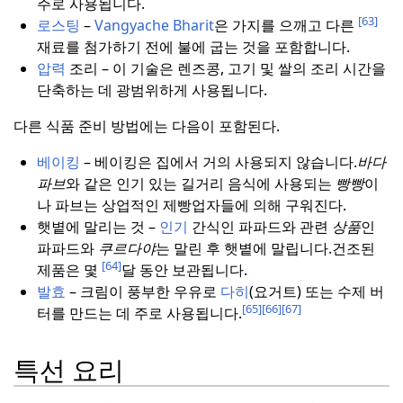
주로 사용됩니다.
[63]
로스팅
–
Vangyache Bharit
은 가지를 으깨고 다른
재료를 첨가하기 전에 불에 굽는 것을 포함합니다.
압력
조리 – 이 기술은 렌즈콩, 고기 및 쌀의 조리 시간을
단축하는 데 광범위하게 사용됩니다.
다른 식품 준비 방법에는 다음이 포함된다.
베이킹
– 베이킹은 집에서 거의 사용되지 않습니다.
바다
파브
와 같은 인기 있는 길거리 음식에 사용되는
빵빵
이
나 파브는 상업적인 제빵업자들에 의해 구워진다.
햇볕에 말리는 것 –
인기
간식인 파파드와 관련
상품
인
파파드와
쿠르다야
는 말린 후 햇볕에 말립니다.
건조된
[64]
제품은 몇
달 동안 보관됩니다.
발효
– 크림이 풍부한 우유로
다히
(요거트) 또는 수제 버
[65]
[66]
[67]
터를 만드는 데 주로 사용됩니다.
특선 요리