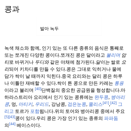
콩과
발아 녹두
녹색 채소와 함께, 인기 있는 또 다른 종류의 음식은 통째로
또는 쪼개진 다양한 콩이다.
쪼개진 콩은 달이라고
불리며
암
티
로 바뀌거나
두디와
같은 야채에 첨가된다.
달이는
쌀로
요
리
되어 키차디를 만들 수 있다.
콩은 그대로 익히거나 물에
담가 싹이 날 때까지 익힌다.
중국 요리와는 달리 콩은 하루
나 이틀만 재배할 수 있다.
싹이 튼 콩으로 만든 카레는
통용
[40]
이라고 불리며
단백질의 중요한 공급원을 형성합니다.
마
하라스트리아 요리에서 인기 있는 콩류에는
완두콩
,
병아리
[41]
[42]
콩
, 멍,
마티키
,
우리드
, 강낭콩,
검은눈콩
,
쿨리스
,
그
리고
토르가
포함
됩니다.
위의 토어와 병아리콩 중에서 주요
[5]
[43]
콩이 있다.
우리 콩은 가장 인기 있는 종류의
파파둠
[44]
의
베이스이다.