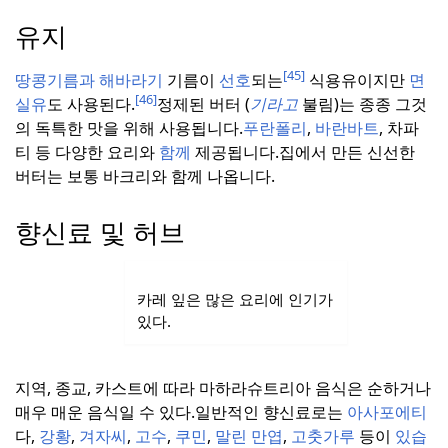
유지
[45]
땅콩기름과 해바라기
기름이
선호
되는
식용유이지만
면
[46]
실유
도 사용된다.
정제된 버터 (
기라고
불림)는 종종 그것
의 독특한 맛을 위해 사용됩니다.
푸란폴리
,
바란바트
, 차파
티 등 다양한 요리와
함께
제공됩니다.
집에서 만든 신선한
버터는 보통 바크리와 함께 나옵니다.
향신료 및 허브
카레 잎은 많은 요리에 인기가
있다.
지역, 종교, 카스트에 따라 마하라슈트리아 음식은 순하거나
매우 매운 음식일 수 있다.
일반적인 향신료로는
아사포에티
다,
강황
,
겨자씨
,
고수
,
쿠민
,
말린 만엽
,
고춧가루
등이
있습