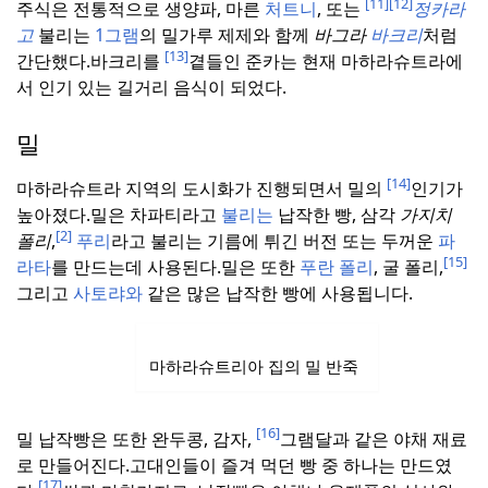
[11]
[12]
주식은 전통적으로 생양파, 마른
처트니
, 또는
정카라
고
불리는
1그램
의 밀가루 제제와 함께
바그라
바크리
처럼
[13]
간단했다.
바크리를
곁들인 준카는 현재 마하라슈트라에
서 인기 있는 길거리 음식이 되었다.
밀
[14]
마하라슈트라 지역의 도시화가 진행되면서 밀의
인기가
높아졌다.
밀은 차파티라고
불리는
납작한 빵, 삼각
가지치
[2]
폴리
,
푸리
라고 불리는 기름에 튀긴 버전 또는 두꺼운
파
[15]
라타
를 만드는데 사용된다.
밀은 또한
푸란 폴리
, 굴 폴리,
그리고
사토랴와
같은 많은 납작한 빵에 사용됩니다.
마하라슈트리아 집의 밀 반죽
[16]
밀 납작빵은 또한 완두콩, 감자,
그램달과 같은 야채 재료
로 만들어진다.
고대인들이 즐겨 먹던 빵 중 하나는 만드였
[17]