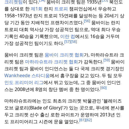
[54]
[55]
크리켓팀
이 있다.
뭄바이 크리켓 팀은 1935년
북인도
를 상대로 한
제1회
란지
트로피
챔피언십에서 우승하고
1958~1973년 란지 트로피 15연패를 달성하는 등 20세기 상
[56]
당 기간 동안 지배적인 프랜차이즈였다.
뭄바이는 란지
트로피 대회 역사상 가장 성공적인 팀으로, 역대 최다 우승
기록인 40승을 기록했으며,
이란 컵
에서도 16승을 거두며
[57]
[58]
가장 성공적인 팀이기도 하다.
뭄바이 크리켓 팀은
뭄바이 크리켓 협회
가, 마하라슈트라 크
[59]
리켓 팀은
마하라슈트라 크리켓 협회
가 감독한다.
뭄바이
크리켓 팀과 뭄바이 인디언스는 둘 다 국제 크리켓 경기장인
Wankheede 스타디움
에서 홈구장을 갖고 있다.
두 팀 모두
인도 프리미어 리그
에서 뛰고 있는데, 그 중 뭄바이 인디언
[60]
스는 2008년에 8명의 창단 멤버 중 한 명이었다.
마하라슈트라에는 인도 최초의 크리켓 박물관인 '블레이즈
오브 글로리(Blade of Glory)'가 있는 곳으로, 푸네에 본사를
두고 크리켓 선수 출신 로한 파이트가 운영하며 2013년 인
[61]
[62]
도 프리미어리그 시즌에 문을 열었다.