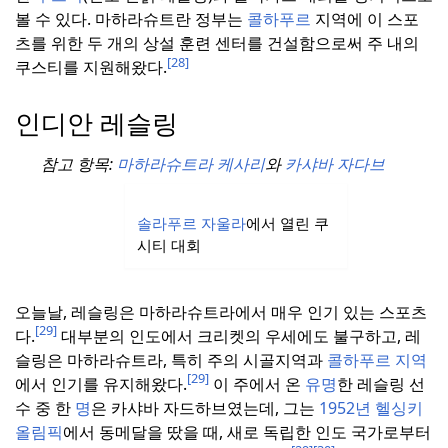
볼 수 있다.
마하라슈트란 정부는
콜하푸르
지역에 이 스포
츠를 위한 두 개의 상설 훈련 센터를 건설함으로써 주 내의
[28]
쿠스티를 지원해왔다.
인디안 레슬링
참고 항목:
마하라슈트라 케사리
와
카샤바 자다브
솔라푸르 자울라
에서 열린 쿠
시티 대회
오늘날, 레슬링은 마하라슈트라에서 매우 인기 있는 스포츠
[29]
다.
대부분의 인도에서 크리켓의 우세에도 불구하고, 레
슬링은 마하라슈트라, 특히 주의 시골지역과
콜하푸르 지역
[29]
에서 인기를 유지해왔다.
이 주에서 온
유명
한 레슬링 선
수 중 한
명
은 카샤바 자드하브였는데, 그는
1952년 헬싱키
올림픽
에서 동메달을 땄을 때, 새로 독립한 인도 국가로부터