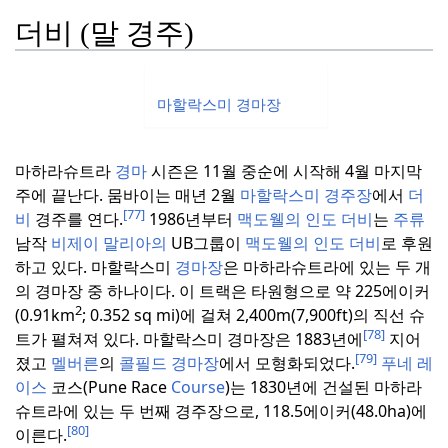
더비 (말 경주)
마할락스미 경마장
마하라슈트라
경마
시즌은 11월 중순에 시작해 4월 마지막
주에 끝난다.
뭄바이는 매년 2월
마할락스미 경주장
에서
더
[77]
비
경주를 연다.
1986년부터
맥도웰의 인도 더비
는
주류
남작
비제이 말리아의
UB그룹이
맥도웰의 인도 더비
로 후원
하고 있다.
마할락스미
경마장
은 마하라슈트라에 있는 두 개
의 경마장 중 하나이다.
이 트랙은 타원형으로 약 225에이커
2
(0.91km
; 0.352 sq mi)에 걸쳐 2,400m(7,900ft)의 직선 슈
[78]
트가 펼쳐져 있다.
마할락스미 경마장은 1883년에
지어
[79]
졌고
멜버른
의
콜필드 경마장
에서 모형화되었다.
푸네 레
이스
코스(Pune Race
Course
)는 1830년에 건설된 마하라
슈트라에 있는 두 번째 경주장으로, 118.5에이커(48.0ha)에
[80]
이른다.