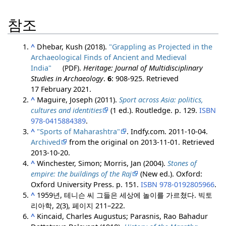
참조
^
Dhebar, Kush (2018).
"Grappling as Projected in the
Archaeological Finds of Ancient and Medieval
India"
(PDF)
.
Heritage: Journal of Multidisciplinary
Studies in Archaeology
.
6
: 908‐925
. Retrieved
17 February
2021
.
^
Maguire, Joseph (2011).
Sport across Asia: politics,
cultures and identities
(1 ed.). Routledge. p. 129.
ISBN
978-0415884389
.
^
"Sports of Maharashtra"
. Indfy.com. 2011-10-04.
Archived
from the original on 2013-11-01
. Retrieved
2013-10-20
.
^
Winchester, Simon; Morris, Jan (2004).
Stones of
empire: the buildings of the Raj
(New ed.). Oxford:
Oxford University Press. p. 151.
ISBN
978-0192805966
.
^
1959년, 테니슨 씨
그들은 세상에 놀이를 가르쳤다.
빅토
리아학, 2(3), 페이지 211–222.
^
Kincaid, Charles Augustus; Parasnis, Rao Bahadur