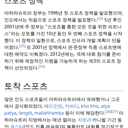
스포츠 정책
마하라슈트라 정부는 1996년 첫 스포츠 정책을 발표했으며,
[25]
인도에서는 처음으로 스포츠 정책을 발표했다.
5년 후인
2001년에 주 정부는 "스포츠를 통한 모든 것을 위한 피트니
스"라는 모토를 가진 10년 동안 두 번째 스포츠 정책을 시작
했다.
이 정책의 일환으로, 스포츠 인프라 개발 계획이 만들
[25]
어졌다.
또 2001년 정책에서 관·준정부 직종 스포츠맨에
대한 예약도 이뤄졌다.
2012년에는, 국제 대회 참가를 준비
하기 위해 재정적인 지원을 가능하게 하는 제3의 스포츠 정
[25]
책이 선언되었다.
토착 스포츠
많은 인도 스포츠들이 마하라슈트라에서 유래했거나 그곳
에서 공식화되었다.
배드민턴
,
카바디
,
kho kho
,
atya
[26]
[27]
patya
,
langdi
,
mallahhamba
등이 이에 해당한다.
마
하라슈트라 지방에서는 매년 열리는
자트라
카니발 기간 동
안
쿠스티
(인도 진흙 레슬링)와 불록카트 대회를 정기적으로