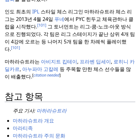
인도 최초의
IPL
스타일 체스 리그인 마하라슈트라 체스 리
그는 2013년 4월 24일
푸네
에서 PYC 힌두교 체육관하나 클
[101]
럽을 시작했다.
그 토너먼트는 리그-쿰-노크-아웃 방식
으로 진행되었다.
각 팀은 리그 스테이지가 끝난 상위 4개 팀
이 4강에 오르는 등 나머지 5개 팀을 한 차례씩 플레이했
[101]
다.
마하라슈트라는
아비지트 킵테이
,
프라벤 딥세이
,
로히니 카
딜카르
,
아누파마 고칼레
등 주목할 만한 체스 선수들을 많
[
citation needed
]
이 배출했다.
참고 항목
주요 기사:
마하라슈트라
마하라슈트라 개요
마라티족
마하라슈트라 주의 문화