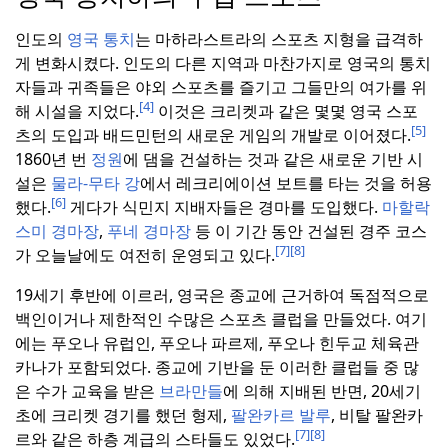
인도의
영국 통치
는 마하라스트라의 스포츠 지형을 급격하
게 변화시켰다.
인도의 다른 지역과 마찬가지로 영국의 통치
자들과 귀족들은 야외 스포츠를 즐기고 그들만의 여가를 위
[4]
해 시설을 지었다.
이것은 크리켓과 같은 몇몇 영국 스포
[5]
츠의 도입과 배드민턴의 새로운 게임의 개발로 이어졌다.
1860년 번
정원
에 댐을 건설하는 것과 같은 새로운 기반 시
설은
물라-무타 강
에서 레크리에이션 보트를 타는 것을 허용
[6]
했다.
게다가 식민지 지배자들은 경마를 도입했다.
마할락
스미 경마장
,
푸네 경마장
등 이 기간 동안 건설된 경주 코스
[7]
[8]
가 오늘날에도 여전히 운영되고 있다.
19세기 후반에 이르러, 영국은 종교에 근거하여 독점적으로
백인이거나 제한적인 수많은 스포츠 클럽을 만들었다.
여기
에는 푸오나 유럽인, 푸오나 파르제, 푸오나 힌두교 체육관
카나가 포함되었다.
종교에 기반을 둔 이러한 클럽들 중 많
은 수가 교육을 받은
브라만들
에 의해 지배된 반면, 20세기
초에 크리켓 경기를 했던 형제,
팔완카르 발루
, 비탈 팔완카
[7]
[8]
르와 같은 하층 계급의 스타들도 있었다.