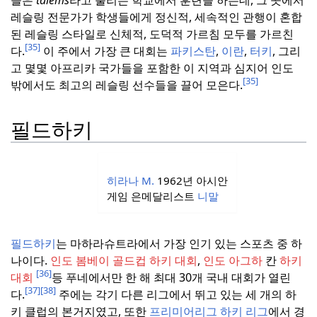
레슬링 전문가가 학생들에게 정신적, 세속적인 관행이 혼합
된 레슬링 스타일로 신체적, 도덕적 가르침 모두를 가르친
[35]
다.
이 주에서 가장 큰 대회는
파키스탄
,
이란
,
터키
, 그리
고 몇몇 아프리카 국가들을 포함한 이 지역과 심지어 인도
[35]
밖에서도 최고의 레슬링 선수들을 끌어 모은다.
필드하키
히라나 M.
1962년 아시안
게임 은메달리스트
니말
필드하키
는 마하라슈트라에서 가장 인기 있는 스포츠 중 하
나이다.
인도 봄베이 골드컵 하키 대회
,
인도 아그하
칸
하키
[36]
대회
등 푸네에서만 한 해 최대 30개 국내 대회가 열린
[37]
[38]
다.
주에는 각기 다른 리그에서 뛰고 있는 세 개의 하
키 클럽의 본거지였고, 또한
프리미어리그 하키 리그
에서 경