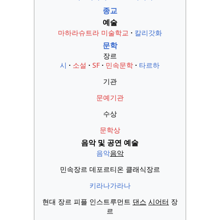
종교
예술
마하라슈트라 미술학교
칼리갓화
문학
장르
시
소설
SF
민속문학
타르하
기관
문예기관
수상
문학상
음악 및 공연 예술
음악
음악
민속장르 데포르티온 클래식장르
키라나가라나
현대 장르 피플 인스트루먼트
댄스
시어터
장
르