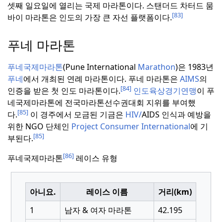
셋째 일요일에 열리는 국제 마라톤이다.
스탠더드 차터드 뭄
[83]
바이 마라톤은 인도의 가장 큰 자선 플랫폼이다.
푸네 마라톤
푸네국제마라톤
(Pune International
Marathon
)은 1983년
푸네
에서 개최된 연례 마라톤이다.
푸네 마라톤은
AIMS
의
[84]
인증을 받은 첫 인도 마라톤이다.
인도육상경기연맹
이 푸
네국제마라톤에 전국마라톤선수권대회 지위를 부여했
[85]
다.
이 경주에서 모금된 기금은
HIV/
AIDS 인식과 예방을
위한 NGO 단체인
Project Consumer International
에 기
[85]
부된다.
[86]
푸네국제마라톤
레이스 유형
아니요.
레이스 이름
거리(km)
1
남자 & 여자 마라톤
42.195