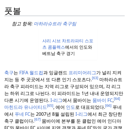
풋볼
참고 항목:
마하라슈트라 축구팀
샤리 시브 차트라파티 스포
츠 콤플렉스
에서의 인도와
베트남 축구 경기
축구
는
FIFA 월드컵
과 잉글랜드
프리미어리그
가 널리 지켜
[63]
지는 등 주 곳곳에서 또 다른 인기 스포츠다.
마하라슈트
라 축구 피라미드는 지역 리그로 구성되어 있으며, 각 리그
는 하위 리그로 나뉜다.
이 피라미드는 1년 내내 운영되지만
[64]
다른 시기에 운영된다.
I-리그
에서 뭄바이는
뭄바이 FC
,
[65]
[66]
마힌드라 유나이티드
, 에어
인도
로 대표되었다.
푸네
에서
푸네 FC
는 2007년 8월 설립된
I-리그
에서 최근 창단한
[67]
축구 클럽이다.
뭄바이에 본부를 둔 클럽인 에어 인디아
FC와 뭄바이 FC 사이에 지역 경쟁과 푸네 FC와의 국가 경쟁