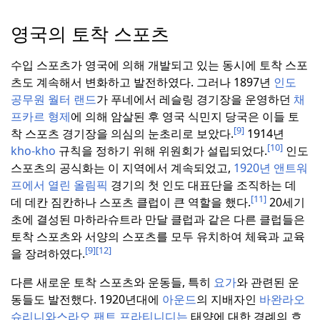
영국의 토착 스포츠
수입 스포츠가 영국에 의해 개발되고 있는 동시에 토착 스포
츠도 계속해서 변화하고 발전하였다.
그러나 1897년
인도
공무원
월터 랜드
가 푸네에서 레슬링 경기장을 운영하던
채
프카르 형제
에 의해 암살된 후 영국 식민지 당국은 이들 토
[9]
착 스포츠 경기장을 의심의 눈초리로 보았다.
1914년
[10]
kho-kho
규칙을 정하기 위해 위원회가 설립되었다.
인도
스포츠의 공식화는 이 지역에서 계속되었고,
1920년 앤트워
프에서 열린 올림픽
경기의 첫 인도 대표단을 조직하는 데
[11]
데 데칸 짐칸하나 스포츠 클럽이 큰 역할을 했다.
20세기
초에 결성된 마하라슈트라 만달 클럽과 같은 다른 클럽들은
토착 스포츠와 서양의 스포츠를 모두 유치하여 체육과 교육
[9]
[12]
을 장려하였다.
다른 새로운 토착 스포츠와 운동들, 특히
요가
와 관련된 운
동들도 발전했다.
1920년대에
아운드
의 지배자인
바완라오
슈리니와스라오 팬트 프라티니디는
태양에 대한 경례의 흐