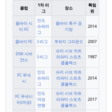
1차 리
확립
클럽
장소
그
된
인도
뭄바이 시
뭄바이 축구 경
슈퍼리
2014
티 FC
기장
그
뭄바이 FC
I-리그
쿠퍼지 그라운드
2007
슈리 시브 차트
DSK 시바
I-리그
라파티 스포츠
1987
얀스
콤플렉스
인도
슈리 시브 차트
FC 푸네
슈퍼리
라파티 스포츠
2014
시
그
콤플렉스
인도
슈리 시브 차트
FC 푸네시
여성
라파티 스포츠
2017
티(여성)
연맹
콤플렉스