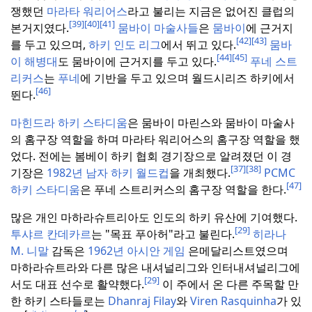
쟁했던
마라타 워리어스
라고 불리는 지금은 없어진 클럽의
[39]
[40]
[41]
본거지였다.
뭄바이 마술사들
은
뭄바이
에 근거지
[42]
[43]
를 두고 있으며,
하키 인도 리그
에서 뛰고 있다.
뭄바
[44]
[45]
이 해병대
도 뭄바이에 근거지를 두고 있다.
푸네 스트
리커스
는
푸네
에 기반을 두고 있으며 월드시리즈 하키에서
[46]
뛴다.
마힌드라 하키 스타디움
은 뭄바이 마린스와 뭄바이 마술사
의 홈구장 역할을 하며 마라타 워리어스의 홈구장 역할을 했
었다.
전에는 봄베이 하키 협회 경기장으로 알려졌던 이 경
[37]
[38]
기장은
1982년 남자 하키 월드컵
을 개최했다.
PCMC
[47]
하키 스타디움
은 푸네 스트리커스의 홈구장 역할을 한다.
많은 개인 마하라슈트리아도 인도의 하키 유산에 기여했다.
[29]
투샤르 칸데카르
는 "목표 푸아허"라고 불린다.
히라나
M.
니말
감독은
1962년 아시안 게임
은메달리스트였으며
마하라슈트라와 다른 많은 내셔널리그와 인터내셔널리그에
[29]
서도 대표 선수로 활약했다.
이 주에서 온 다른 주목할 만
한 하키 스타들로는
Dhanraj Filay
와
Viren Rasquinha
가 있