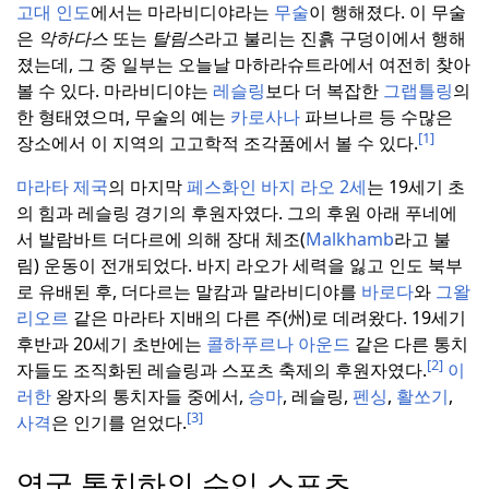
고대 인도
에서는 마라비디야라는
무술
이 행해졌다.
이 무술
은
악하다스
또는
탈림스
라고 불리는 진흙 구덩이에서 행해
졌는데, 그 중 일부는 오늘날 마하라슈트라에서 여전히 찾아
볼 수 있다.
마라비디야는
레슬링
보다 더 복잡한
그랩틀링
의
한 형태였으며, 무술의 예는
카로사나
파브나르 등 수많은
[1]
장소에서 이 지역의 고고학적 조각품에서 볼 수 있다.
마라타 제국
의 마지막
페스화인
바지 라오 2세
는 19세기 초
의 힘과 레슬링 경기의 후원자였다.
그의 후원 아래 푸네에
서 발람바트 더다르에 의해 장대 체조(
Malkhamb
라고 불
림) 운동이 전개되었다.
바지 라오가 세력을 잃고 인도 북부
로 유배된 후, 더다르는 말캄과 말라비디야를
바로다
와
그왈
리오르
같은 마라타 지배의 다른 주(州)로 데려왔다.
19세기
후반과 20세기 초반에는
콜하푸르나
아운드
같은 다른 통치
[2]
자들도 조직화된 레슬링과 스포츠 축제의 후원자였다.
이
러한
왕자의 통치자들 중에서,
승마
, 레슬링,
펜싱
,
활쏘기
,
[3]
사격
은 인기를 얻었다.
영국 통치하의 수입 스포츠