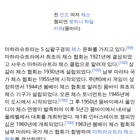
전
인도
여자
체스
챔피언
로히니 하딜
카르
(뭄바이)
[99]
마하라슈트라는 5 십팔구경의
체스
문화를 가지고 있다.
마하라슈트라에서 최초의 체스 협회는 1921년에 결성되었
[100]
고 사우스 마하라슈트라 체스 클럽으로 알려져 있다.
상
[100]
갈리 체스 협회는 1930년에 설립되었다.
남부 마라타 국
가 체스 협회는 1955년에 시작되었다.
주(州)에서 게임이 성
장하면서 1944년 봄베이 체스 협회로 알려진 뭄바이 최초의
체스 기구가 설립되었다.
오픈 체스 토너먼트는 1945년에
[100]
이 도시에서 시작되었다.
그 후 1950년 뭄바이에서 올인
디아 체스 연맹이 발족하여 이후 5년간 뭄바이에서 내셔널
올레벨에서 대회를 개최하였다.
제1회 인터스테이트 챔피언
[100]
십은 1960년에 개최되었다.
1963년 봄베이 체스 협회와
남부 마라타 국가 체스 협회가 합병하여
마하라슈트라 체스
협회
를 결성하였다.