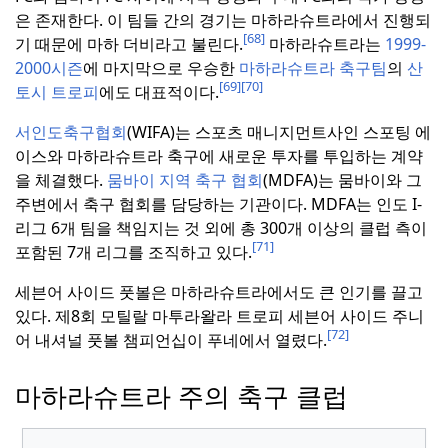
은 존재한다.
이 팀들 간의 경기는 마하라슈트라에서 진행되
[68]
기 때문에 마하 더비라고 불린다.
마하라슈트라는
1999-
2000시즌
에 마지막으로 우승한
마하라슈트라 축구팀
의
산
[69]
[70]
토시 트로피
에도 대표적이다.
서인도축구협회
(WIFA)는 스포츠 매니지먼트사인 스포팅 에
이스와 마하라슈트라 축구에 새로운 투자를 투입하는 계약
을 체결했다.
뭄바이 지역 축구 협회
(MDFA)는 뭄바이와 그
주변에서 축구 협회를 담당하는 기관이다.
MDFA는 인도 I-
리그 6개 팀을 책임지는 것 외에 총 300개 이상의 클럽 측이
[71]
포함된 7개 리그를 조직하고 있다.
세븐어 사이드 풋볼은 마하라슈트라에서도 큰 인기를 끌고
있다.
제8회 모틸랄 마투라왈라 트로피 세븐어 사이드 주니
[72]
어 내셔널 풋볼 챔피언십이 푸네에서 열렸다.
마하라슈트라 주의 축구 클럽