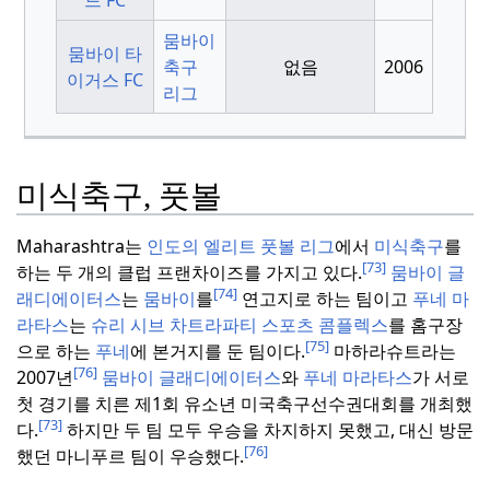
뭄바이
뭄바이 타
축구
없음
2006
이거스 FC
리그
미식축구, 풋볼
Maharashtra는
인도의 엘리트 풋볼 리그
에서
미식축구
를
[73]
하는 두 개의 클럽 프랜차이즈를 가지고 있다.
뭄바이 글
[74]
래디에이터스
는
뭄바이
를
연고지로 하는 팀이고
푸네 마
라타스
는
슈리 시브 차트라파티 스포츠 콤플렉스
를 홈구장
[75]
으로 하는
푸네
에 본거지를 둔 팀이다.
마하라슈트라는
[76]
2007년
뭄바이 글래디에이터스
와
푸네 마라타스
가 서로
첫 경기를 치른 제1회 유소년 미국축구선수권대회를 개최했
[73]
다.
하지만 두 팀 모두 우승을 차지하지 못했고, 대신 방문
[76]
했던 마니푸르 팀이 우승했다.