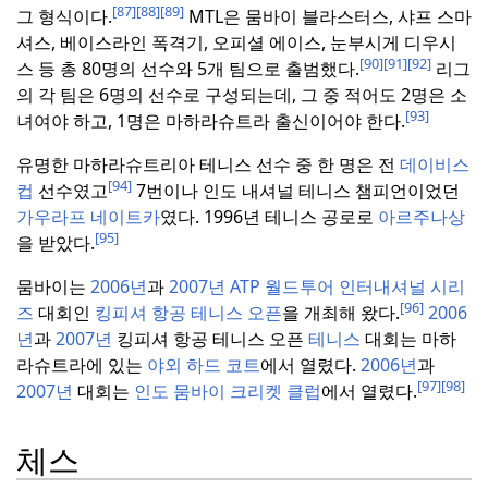
[87]
[88]
[89]
그 형식이다.
MTL은 뭄바이 블라스터스, 샤프 스마
셔스, 베이스라인 폭격기, 오피셜 에이스, 눈부시게 디우시
[90]
[91]
[92]
스 등 총 80명의 선수와 5개 팀으로 출범했다.
리그
의 각 팀은 6명의 선수로 구성되는데, 그 중 적어도 2명은 소
[93]
녀여야 하고, 1명은 마하라슈트라 출신이어야 한다.
유명한 마하라슈트리아 테니스 선수 중 한 명은 전
데이비스
[94]
컵
선수였고
7번이나 인도 내셔널 테니스 챔피언이었던
가우라프 네이트카
였다.
1996년 테니스 공로로
아르주나상
[95]
을 받았다.
뭄바이는
2006년
과
2007년
ATP 월드투어
인터내셔널 시리
[96]
즈
대회인
킹피셔 항공 테니스 오픈
을 개최해 왔다.
2006
년
과
2007년
킹피셔 항공 테니스 오픈
테니스
대회는 마하
라슈트라에 있는
야외 하드 코트
에서 열렸다.
2006년
과
[97]
[98]
2007년
대회는
인도
뭄바이
크리켓 클럽
에서 열렸다.
체스