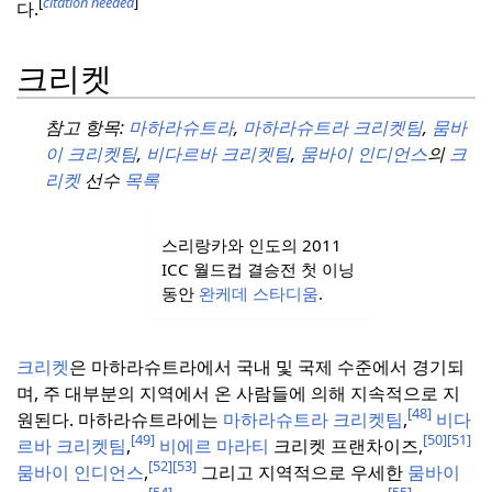
[
citation needed
]
다.
크리켓
참고 항목:
마하라슈트라
,
마하라슈트라 크리켓팀
,
뭄바
이 크리켓팀
,
비다르바 크리켓팀
,
뭄바이 인디언스
의
크
리켓
선수
목록
스리랑카와 인도의 2011
ICC 월드컵 결승전 첫 이닝
동안
완케데 스타디움
.
크리켓
은 마하라슈트라에서 국내 및 국제 수준에서 경기되
며, 주 대부분의 지역에서 온 사람들에 의해 지속적으로 지
[48]
원된다.
마하라슈트라에는
마하라슈트라 크리켓팀
,
비다
[49]
[50]
[51]
르바 크리켓팀
,
비에르 마라티
크리켓 프랜차이즈,
[52]
[53]
뭄바이 인디언스
,
그리고 지역적으로 우세한
뭄바이