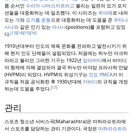
름 순서인
수리아 나마스카르라고
불리는 일련의 요가 포지
션들을 대중화하는 데 일조했다.
이 시리즈는
위아래
로 내려
오는
개
와
요가를 운동
으로 대중화하는 데 도움을 준
우타나
사나와
같은 인기 있는
아사나
(positions)를 포함하고 있었
[13]
[14]
[15]
[16]
다.
1910년대부터 인도의 체육 문화를 전파하고 발전시키기 위
해 현지 인도 단체들이 설립되었다.
처음에는 하누만 아크하
라라고 불리던 그러한 기구는 1922년
암라바티
에서 바이디
야 형제에 의해 결성되어 결국 하누만 비야암 프라사락 만달
(HVPM)이 되었다. HVPM의 위성기구는
인도 YMCA
가 이
규칙을 처음 공식화한 후 1930년대에
카바디
의 규칙을 개정
[17]
하는데 도움을 주었다.
관리
스포츠 청소년 서비스국(Maharashtra)은 마하라슈트라에
서 스포츠를 담당하는 관리 기관이다.
국장은
마하라슈트라