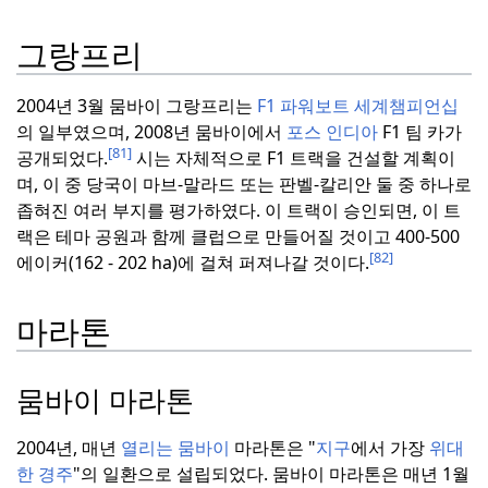
그랑프리
2004년 3월 뭄바이 그랑프리는
F1 파워보트 세계챔피언십
의 일부였으며, 2008년 뭄바이에서
포스 인디아
F1 팀 카가
[81]
공개되었다.
시는 자체적으로 F1 트랙을 건설할 계획이
며, 이 중 당국이 마브-말라드 또는 판벨-칼리안 둘 중 하나로
좁혀진 여러 부지를 평가하였다.
이 트랙이 승인되면, 이 트
랙은 테마 공원과 함께 클럽으로 만들어질 것이고 400-500
[82]
에이커(162 - 202 ha)에 걸쳐 퍼져나갈 것이다.
마라톤
뭄바이 마라톤
2004년, 매년
열리는 뭄바이
마라톤은 "
지구
에서 가장
위대
한 경주
"의 일환으로 설립되었다.
뭄바이 마라톤은 매년 1월