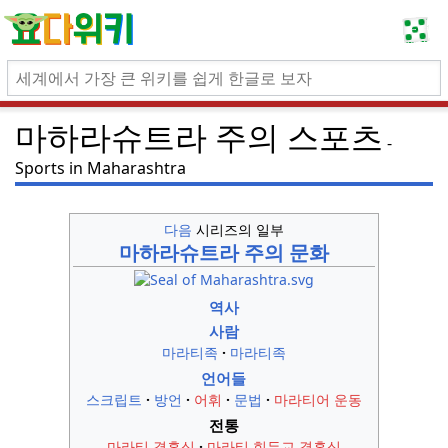
마하라슈트라 주의 스포츠
Sports in Maharashtra
다음
시리즈의 일부
마하라슈트라 주의 문화
역사
사람
마라티족
마라티족
언어들
스크립트
방언
어휘
문법
마라티어 운동
전통
마라티 결혼식
마라티 힌두교 결혼식