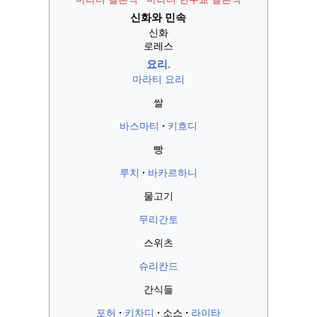
신화와 민속
신화
로레스
요리.
마라티 요리
쌀
바스마티
키흐디
빵
루치
바카르하니
물고기
무리간토
스위츠
슈리칸드
간식들
포허
키차디
소스
라이타