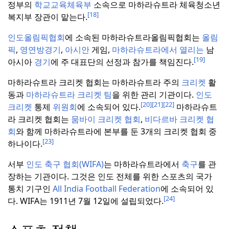
정부의
학교교육체육부
소속으로 마하라슈트라 체육청소년
[18]
복지부 장관이 맡는다.
인도올림픽협회
에 소속된 마하라슈트라올림픽협회는
올림
픽
,
영연방경기
,
아시안
게임,
마하라슈트라에서 열리는
남
[19]
아시아
경기
에 주 대표단의 선정과 참가를 책임진다.
마하라슈트라 크리켓 협회는 마하라슈트라 주의
크리켓
활
동과
마하라슈트라 크리켓 팀
을 위한 관리 기관이다.
인도
[20]
[21]
[22]
크리켓
통제
위원회
에 소속되어 있다.
마하라슈트
라 크리켓 협회는
뭄바이 크리켓 협회
,
비다르바 크리켓 협
회
와 함께 마하라슈트라에 본부를 둔 3개의 크리켓 협회 중
[23]
하나이다.
서부
인도 축구 협회(WIFA)
는 마하라슈트라에서
축구
를 관
장하는 기관이다.
그것은 인도 전체를 위한 스포츠의 국가
통치 기구인
All India Football Federation
에 소속되어 있
[24]
다.
WIFA는 1911년 7월 12일에 설립되었다.