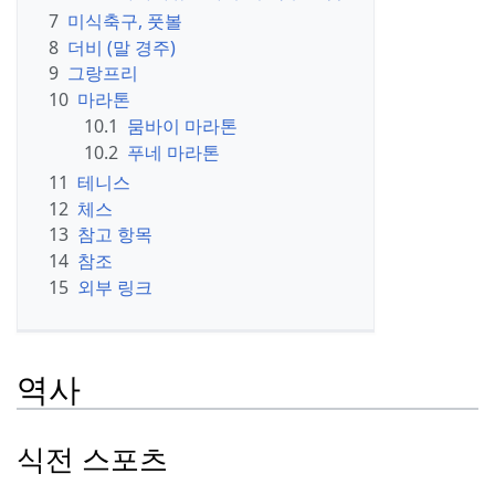
7
미식축구, 풋볼
8
더비 (말 경주)
9
그랑프리
10
마라톤
10.1
뭄바이 마라톤
10.2
푸네 마라톤
11
테니스
12
체스
13
참고 항목
14
참조
15
외부 링크
역사
식전 스포츠