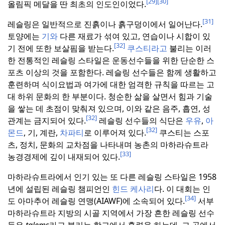
[29]
[30]
올림픽 메달을 딴 최초의 인도인이었다.
[31]
레슬링은 일반적으로 진흙이나 흙구덩이에서 일어난다.
토양에는
기와
다른 재료가 섞여 있고, 연습이나 시합이 있
[32]
기 전에 또한 보살핌을 받는다.
쿠스티라고
불리는 이러
한 전통적인 레슬링 스타일은 운동선수들을 위한 단순한 스
포츠 이상의 것을 포함한다.
레슬링 선수들은 함께 생활하고
훈련하며 식이요법과 여가에 대한 엄격한 규칙을 따르는 고
대 하위 문화의 한 부분이다.
청순한 삶을 살면서 힘과 기술
을 쌓는 데 초점이 맞춰져 있으며, 이와 같은 음주, 흡연, 성
[32]
관계는 금지되어 있다.
레슬링 선수들의 식단은
우유
,
아
[32]
몬드
, 기, 계란,
차파티
로 이루어져 있다.
쿠스티는 스포
츠, 정치, 문화의 교차점을 나타내며 농촌의 마하라슈트라
[33]
농경경제에 깊이 내재되어 있다.
마하라슈트라에서 인기 있는 또 다른 레슬링 스타일은 1958
년에 설립된 레슬링 챔피언인
힌드 케사리
다.
이 대회는 인
[34]
도 아마추어 레슬링 연맹(AIAWF)에 소속되어 있다.
서부
마하라슈트라 지방의 시골 지역에서 가장 흔한 레슬링 선수
들은
talems
라고 불리는 학교에서 훈련을 하는데, 그 곳에서