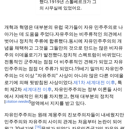
했다.
1919년 스톨베르크가 그
의 사무실에 있었어요.
개혁과 혁명은 대부분의 유럽 국가들이 자유 민주주의로 나
아가는 데 도움을 주었다.
자유주의는 비주류적인 의견에서
벗어나 정치적 주류에 합류했다.
동시에 자유민주주의의 개
념을 채택하고 그것을 그들만의 것으로 만드는 많은 비자유
주의 이데올로기가 발전했다.
정치적 스펙트럼이 바뀌었다;
전통적인 군주제는 점점 더 비주류적인 견해가 되었고 자유
민주주의는 점점 더 주류가 되었다.
19세기 말까지 자유민주
주의는 더 이상 "자유주의" 사상이 아니라 많은 다른 이데올
로기에 의해 뒷받침된 사상이었다.
제1차 세계대전 이후
, 특
히 제2차
세계대전 이후
, 자유민주주의는 정부 이론들 사이
에서 지배적인 위치를 차지했고, 현재 대부분의 정치적
[
citation needed
]
영역에서 지지를 받고 있다.
자유민주주의는 원래 계몽주의 진보주의자들이 내세웠지만
민주주의와 자유주의 사이의 관계는 처음부터 논란이 되어
[16]
왔고 20세기에
문제가 되었다.
자유민주국가
의 자유와
평