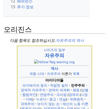
12
레퍼런스
13
추가 정보
오리진스
다음 항목도 참조하십시오.
자유주의의 역사
시리즈의 일부
자유주의
역사
계몽 시대
자유주의
이론가
목록
아이디어들
피지배자의 동의
적법한 절차
민주주의
경제적 자유주의
경제의 세계화
평등
성별
합법적인
연방주의
프리덤
경제의
시장.
거래
누르다
종교
연설
위해원칙
국제주의
보이지 않는 손
재산의 노동 이론
로케의 단서
자유방임주의
자유
아니요.