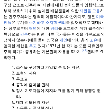
구성 요소로 간주하며, 재판에 대한 정치인들의 영향력으로
부터 보호하기 위해 설계된 배심원들에 의한
재판을 고용
하
는 민주주의와는 명백히 이질적이다.
마찬가지로, 많은
미국
인들
은 무기를
소지하고 소지할 권리
를 잠재적으로 학대하
는 정부로부터
혁명
에 대한
권리
를 보호하기 위해 필수적인
특징으로
간주
하는 반면, 다른 국가들은 이것을 기본으로 인
정하지 않는다(예를 들어 영국은
개인
에 의한 총기
소유
에
엄격한 제한을
두고
있다).
1971년 한 작가는 모든 자유민주
[21]
주의 국가가 공유하는 기본권과 자유를 8가지
권리로 요
약했다.
조직을 구성하고 가입할 수 있는 자유.
표현의 자유
투표권.
공직에 출마할 권리.
정치 지도자들이 지지와 표를 얻기 위해 경쟁할 권
리.
대체 정보원의 자유
자유롭고 공정한 선거.