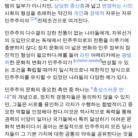
템의 일부가 아니지만,
상당한 중산층
과 넓고
번영하는 시민
사회의 형성을 초래하는 약간의
개인
과
경제적
자유는 자유
[23]
민주주의의
전제조건으로 여겨진다.
민주주의 다수결의 강한 전통이 없는 나라들에게, 자유선거
의 도입만으로는 독재에서 민주주의로의 전환을 이루기에
충분하지 않다; 정치 문화의 더 넓은 변화와 민주 정부의 점
진적인 형성이 필요하다.
예를 들어
라틴
아메리카에는
광범
[
citation needed
]
위
한 문화적 변화가 민주주의가
번성할 수 있
는 조건을 확립할 때까지 일시적으로나 제한적인 방식으로
민주주의를 유지할 수 있었던 나라들의 다양한 예가 있다.
민주주의 문화의 중요한 측면 중 하나는 "
충성스러운 반
대
"의 개념으로, 정치적 경쟁자들은 동의하지 않을 수 있지
만, 그들은 서로를 용인하고 각자가 수행하는 합법적이고 중
요한 역할을 인정해야 한다.
이것은 역사적으로 폭력을 통해
권력의 이양이 일어난 국가들에서 특히 달성하기 어려운 문
화적 변화이다.
이 용어는 본질적으로 민주주의의 모든 당사
자들이 그 기본 가치에 대한 공통의 약속을 공유한다는 것을