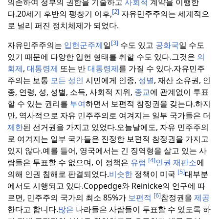
의존하여 정부의 권한을 기술하고
사회적
계약을 이행한
[2]
다.
20세기 후반의 팽창기 이후,
자유민주주의는 세계적으
로 널리 퍼진 정치체제가 되었다.
[3]
자유민주주의는
입헌군주제
일
수도 있고
공화국
일 수도
있기 때문에 다양한 입헌 형태를 취할 수도 있다.
그것은
의
회제
,
대통령제
또는 반
대통령제
를 가질 수 있다.
자유민주
주의는 보통
모든
성인
시민에게 인종,
성별
, 재산 소유권, 인
종, 연령, 성, 성별, 소득, 사회적 지위,
종교
에 관계없이 투표
할 수 있는 권리를
부여
하면서 보편적 참정권을 갖는다.
하지
만, 역사적으로 자유 민주주의로 여겨지는 일부 국가들은 더
제한
된 선거권을 가지고 있었다.
오늘날에도, 자유 민주주의
로 여겨지는 일부 국가들은 진정한 보편적 참정권을 가지고
있지 않다.
예를 들어, 영국에서는 긴 징역형을 살고 있는 사
[4]
람들은 투표할 수 없으며, 이 정책은
유럽
인권 재판소
에
[5]
의해 인권 침해로 판결되었다.
비슷한
정책이 미국
대부분
에서도 시행되고 있다.
Coppedge와 Reinicke의 연구에 따
[6]
르면, 민주주의 국가의 최소 85%가
보편적
참정권을
제공
한다고 합니다.
많은
나라들은 사람들이 투표할 수 있도록 하