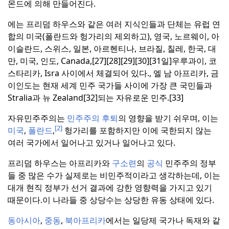
몬드에 의해 만들어진다.
에는 프리덤 하우스와 같은 여러 지식인들과 단체는 유럽 연
합의 미국(폴란드와 헝가리의 제외하고), 영국, 노르웨이, 아
이슬란드, 스위스, 일본, 아르헨티나, 브라질, 칠레, 한국, 대
만, 미국, 인도, Canada,[27][28][29][30][31일]우루과이, 코
스타리카, Isra 사이에서 체결되어 있다., 엘 남 아프리카, 금
이
인도는 현재 세계 민주 국가들 사이에 가장 큰 국민들과
Stralia과 뉴 Zealand[32]되는 자유로운 민주.[33]
자유민주주의는
민주주의 후퇴
의 영향을 받기 쉬우며, 이는
[2]
미국
,
폴란드
,
헝가리를 포함하지만 이에 국한되지 않는
여러 국가에서 일어나고 있거나 일어나고 있다.
프리덤 하우스는 아프리카와
구소련
의
공식
민주주의 정부
들 중 많은 수가 실제로는 비민주적이라고 생각하는데, 이는
대개 현직 정부가 선거 결과에 강한 영향력을 가지고 있기
때문이다.
이 나라들 중 상당수는 상당한 유동 상태에 있다.
동아시아
,
중동
,
북아프리카
에서는 일당제 국가나 독재와 같