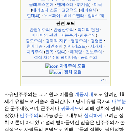
글래드스톤어
맨체스터
휘기즘
미국
애리조나 스쿨
고전적인
제퍼슨식
현대의
우루과이
베네수엘라
짐바브웨
관련 토픽
반권위주의
반공산주의
학계의 편견
미디어의 편견
자본주의
민주적인
중도주의
경제적 자유
평등주의
경험론
휴머니즘
개인주의
아나키스트
지가세
자유주의
왼쪽
맞다
해적당
진보주의
성적 자유주의 페미니즘
공리주의
자유주의 포털
정치 포털
v
t
자유민주주의는 그 기원과 이름을
계몽시대
로도 알려진 18
세기 유럽으로 거슬러 올라간다.
그 당시 유럽 국가의
대부분
은 군주제였으며, 군주제나
귀족제도
에 의해 정치적 권력이
있었다.
민주주의
의 가능성은 고대부터
심각하게
고려된 정
치 이론이 아니었고 널리 받아들여진 믿음은 민주주의가 본
질적으로 사람들의 변덕으로 인해 그들의 정책에 불안정하