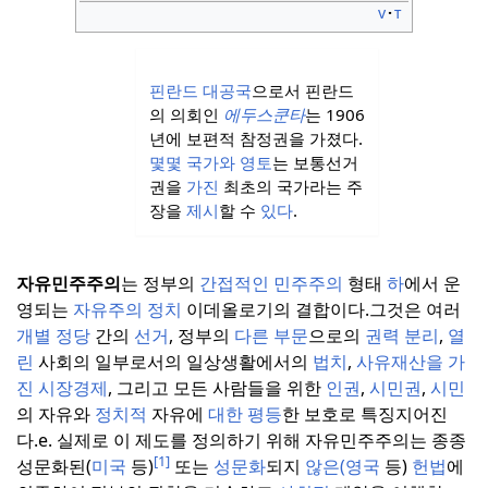
v
t
핀란드 대공국
으로서 핀란드
의 의회인
에두스쿤타
는 1906
년에 보편적 참정권을 가졌다.
몇몇
국가와 영토
는 보통선거
권을
가진
최초의 국가라는 주
장을
제시
할 수
있다
.
자유민주주의
는 정부의
간접적인 민주주의
형태
하
에서 운
영되는
자유주의 정치
이데올로기의 결합이다.
그것은 여러
개별 정당
간의
선거
, 정부의
다른 부문
으로의
권력 분리
,
열
린
사회의 일부로서의 일상생활에서의
법치
,
사유재산을 가
진
시장경제
, 그리고 모든 사람들을 위한
인권
,
시민권
,
시민
의 자유와
정치적
자유에
대한
평등
한 보호로 특징지어진
다.
e. 실제로 이 제도를 정의하기 위해 자유민주주의는 종종
[1]
성문화된(
미국
등)
또는
성문화
되지
않은(영국
등)
헌법
에