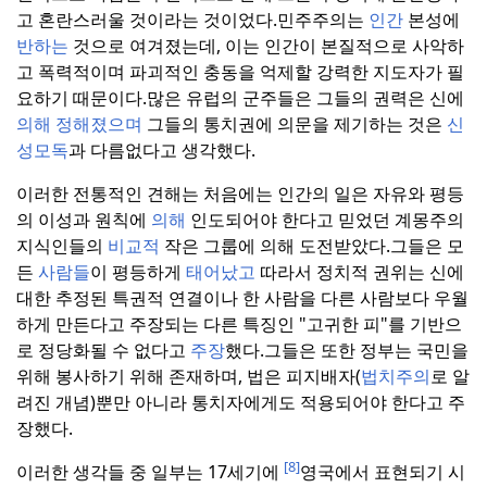
고 혼란스러울 것이라는 것이었다.
민주주의는
인간
본성에
반하는
것으로 여겨졌는데, 이는 인간이 본질적으로 사악하
고 폭력적이며 파괴적인 충동을 억제할 강력한 지도자가 필
요하기 때문이다.
많은 유럽의 군주들은 그들의 권력은 신에
의해 정해졌으며
그들의 통치권에 의문을 제기하는 것은
신
성모독
과 다름없다고 생각했다.
이러한 전통적인 견해는 처음에는 인간의 일은 자유와 평등
의 이성과 원칙에
의해
인도되어야 한다고 믿었던 계몽주의
지식인들의
비교적
작은 그룹에 의해 도전받았다.
그들은 모
든
사람들
이 평등하게
태어났고
따라서 정치적 권위는 신에
대한 추정된 특권적 연결이나 한 사람을 다른 사람보다 우월
하게 만든다고 주장되는 다른 특징인 "고귀한 피"를 기반으
로 정당화될 수 없다고
주장
했다.
그들은 또한 정부는 국민을
위해 봉사하기 위해 존재하며, 법은 피지배자(
법치주의
로 알
려진 개념)뿐만 아니라 통치자에게도 적용되어야 한다고 주
장했다.
[8]
이러한 생각들 중 일부는 17세기에
영국에서 표현되기 시