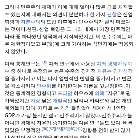
그러나 민주주의 체제가 이에 대해 얼마나 많은 공을 차지할
수 있는지에 대해서는 의견이 분분하다.
한
가지
관찰
은 산업
혁명과
자본주의
의 도입 이후에야 민주주의가 널리 퍼졌다
는 것이다.
한편, 산업 혁명은 그 나라 내에서 가장 민주적인
나라 중 하나였던 영국에서 시작되었지만, 이 민주주의는 매
우 제한적이었고 부(富)에 크게 기여하는 식민지에는 적용되
지 않았다.
[35]
여러 통계연구는
여러 연구에서 사용된
여러 경제자유지
수
중 하나로 측정되는 높은 수준의 경제적
자유는 경제성장
을 증가시키고 이는 다시 일반적인 번영을 증가시키고 빈곤
을 감소시키며
민주화
를 야기한다는 이론을 뒷받침한다.
이
것은 통계적인 경향이고
프리덤
하우스에
의해
"자유"로 평
가되었지만
가장
낮은
개발국
인 말리나 카타르와 같은 개인
예외들이 있다. 카타르 는 거의 틀림없이 세계에서 1인당
GDP가 가장 높지만 결코 민주적이지 않았다.
민주주의가 늘
어나면 경제적 자유가 증가한다는 다른 연구들도 있다. 비록
[36]
[37]
[38]
[39]
[40]
[41]
몇몇은 부정적인
영향을 전혀 받지 않거
나 심지어 작은 영향을 발견하기도 하다.