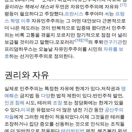
[17]
등이라는 책에서 재스퍼
두먼은 자유민주주의에 자유와
평등이 필요하다고 주장했다.
프란시스
후쿠야마
씨
는
프랑
스
혁명 이후
자유민주주의는 그 어떤 대안보다 근본적으로
더 나은 제도라는 것이 반복적으로 입증돼 왔다면서 민주주
의는 비록 고통을 겪을지 모르지만 장기적으로 점점 더 널리
[18]
[19]
보급될 것이라고 말했다.
모포러리'
의 후퇴
연구기관
인
프리덤하우스는 오늘날 자유민주주의를 시민의
자유를 보
호
하는 선거민주주의로 정의한다.
권리와 자유
실제로 민주주의는 특정한 자유에 한계가 있다.
저작권과
명
예훼손
금지법 등
다양
한 법적 제한이 있다.
반민주적 발언,
인권 침해
시도, 테러의
조장
또는 정당화에는 한계가 있을
수 있다.
미국
은 유럽보다 더 많은 냉전 기간 동안
공산주의
자들
에게 그러한 제한이 적용되었다.
이제 그것들은 테러를
조장하거나 집단 증오를 선동하는 것으로 인식되는 조직들
에 더 일반적으로 적용된다.
테러방지법
제정, 헤즈볼라 위성