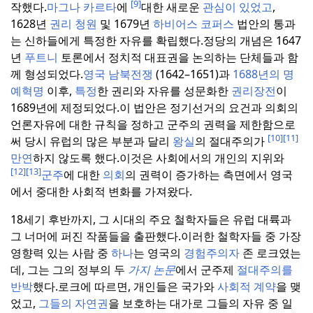
[9]
작했다.
마그나 카르타
에
대한 새로운
관심이 있었고
,
1628년
권리 청원
및 1679년
하비어스 코퍼스
법안의 통과
는 신하들에게 특정한 자유를 확립했다.
정당의 개념은 1647
년
푸트니
토론에서 정치적 대표권을 논의하는 단체들과 함
께 형성되었다.
영국 남북전쟁
(1642–1651)과
1688년의 명
예혁명
이후,
특정
한 권리와 자유를 성문화한
권리장전
이
1689년에 제정되었다.
이 법안은 정기선거의 요건과 의회의
언론자유에 대한 규칙을 정하고 군주의 권력을 제한함으로
[10]
[11]
써 당시 유럽의 많은 부분과 달리
왕실
의 절대주의가
만연
하지 않도록 했다.
이것은 사회에서의 개인의 지위와
[12]
[13]
군주
에 대한
의회
의 권력이 증가하는 측면에서 영국
에서 중대한 사회적 변화를 가져왔다.
18세기 후반까지, 그 시대의 주요 철학자들은 유럽 대륙과
그 너머에 퍼진 작품들을 출판했다.
이러한 철학자들 중 가장
영향력 있는 사람 중
하나
는 영국의
경험주의자
존 로크였는
데, 그는 그의 정부의 두
가지
논문
에서 군주제
절대주의를
반박
했다.
로크에 따르면, 개인들은 국가와
사회적
계약
을 맺
었고,
그들의 자연권
을 보호하는 대가로 그들의 자유 중 일