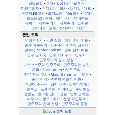
비당파적
오랄
참가하다
피플스
다원주의자
인기있는
절차
래디컬
대표.
종교의
불교의
크리스찬
이슬람의
유대인
모르몬교
종파
세미
세미 다이렉트
사회의
사회주의자
사회주의
소버린
소비에트
실체
전체주의
직장
관련 토픽
무정부주의
시민 집회
심의 주민 투표
민주 자본주의
민주주의적 중앙 집권제
민주당 confederalism
민주 평화 이론
민주 공화국
민주 사회주의
민주화
민주주의와 경제 성장
마르크스주의 민주주의
민주주의는 승진
계획
Kleroterion
자유 주의
자유 지상 주의
Majoritarianism
운동
중우 정치
권력의 평화적 전환
인민민주독재
정치 시위
일부다처제
국민투표
포퓰리즘
비례대표
주민투표
청원권
항의할 권리
정렬
영토 평화론
다수파의 횡포
투표
전쟁 국민투표
민주주의 간의 전쟁
민주주의의 물결
정치 포털