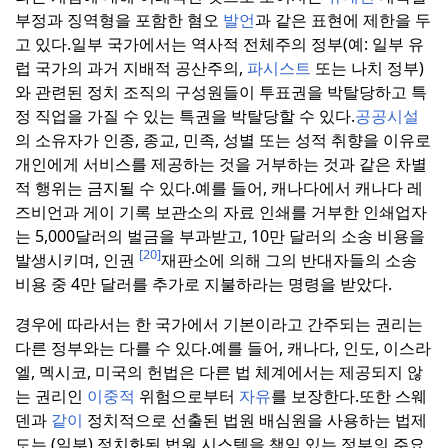
부정과 징역형을 포함한 혐오
발언
과 같은 표현에 제한을 두
고 있다.
일부 국가에서는 역사적 전체주의 정부(예: 일부 유
럽 국가의 과거 지배적 공산주의,
파시스트
또는 나치 정부)
와 관련된 정치 조직의 구성원들이 투표권을 박탈당하고 특
정 직업을 가질 수 있는 특권을 박탈당할 수 있다.
공공시설
의 소유자가 인종, 종교, 민족, 성별 또는 성적 취향을 이유로
개인에게 서비스를 제공하는 것을 거부하는 것과 같은 차별
적 행위는 금지될 수 있다.
예를 들어, 캐나다에서 캐나다 레
즈비언과 게이 기록 보관소의 자료 인쇄를 거부한 인쇄업자
는 5,000달러의 벌금을 부과받고, 10만 달러의 소송 비용을
[20]
발생시키며, 인권
재판소에 의해 그의 반대자들의 소송
비용 중 4만 달러를 추가로 지불하라는 명령을 받았다.
경우에 따라서는 한 국가에서 기본이라고 간주되는 권리는
다른 정부와는 다를 수 있다.
예를 들어, 캐나다, 인도, 이스라
엘, 멕시코, 미국의 헌법은 다른 법 체계에서는 제공되지 않
는 권리인
이중적
위험으로부터
자유
를 보장한다.
또한 스웨
덴과
같이
정치적으로 선출된 법원 배심원을 사용하는 법제
도는 (일부) 정치화된 법원 시스템을 책임 있는 정부의 주요