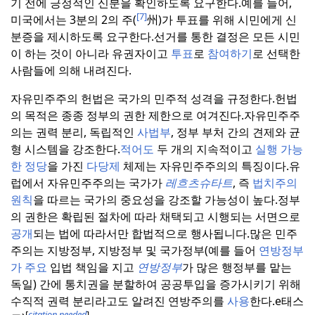
기 전에 긍정적인 신분을 확인하도록 요구한다.
예를 들어,
[7]
미국에서는 3분의 2의 주(
州)가 투표를 위해 시민에게 신
분증을 제시하도록 요구한다.
선거를 통한 결정은 모든 시민
이 하는 것이 아니라 유권자이고
투표
로
참여하기
로 선택한
사람들에 의해 내려진다.
자유민주주의 헌법은 국가의 민주적 성격을 규정한다.
헌법
의 목적은 종종 정부의 권한 제한으로 여겨진다.
자유민주주
의는 권력 분리, 독립적인
사법부
, 정부 부처 간의 견제와 균
형 시스템을 강조한다.
적어도
두 개의 지속적이고
실행 가능
한 정당
을 가진
다당제
체제는 자유민주주의의 특징이다.
유
럽에서 자유민주주의는 국가가
레흐츠슈타트
, 즉
법치주의
원칙
을 따르는 국가의 중요성을 강조할 가능성이 높다.
정부
의 권한은 확립된 절차에 따라 채택되고 시행되는 서면으로
공개
되는 법에 따라서만 합법적으로 행사됩니다.
많은 민주
주의는 지방정부, 지방정부 및 국가정부(예를 들어
연방정부
가 주요
입법 책임을 지고
연방정부
가 많은 행정부를 맡는
독일) 간에 통치권을 분할하여 공공투입을 증가시키기 위해
수직적 권력 분리라고도 알려진 연방주의를
사용
한다.
e태스
[
citation needed
]