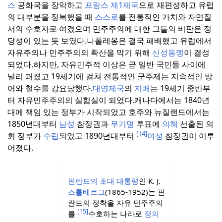
스
공화국을 장악하고
프랑스 제1제국
으로 재편성하고 유럽
의 대부분을 정복했을 때
스스로
를 전통적인 가치와 자연질
서의 수호자로 여겼으며 민주주의에 대한 그들의 비판은 정
당성이 있는 듯 보였다.
나폴레옹은 결국 패배했고 유럽에서
자유주의나 민주주의의 확산을 막기 위해
신성동맹
이 결성
되었다.
하지만, 자유민주적 이상은 곧 일반 국민들 사이에
널리 퍼졌고 19세기에 걸쳐 전통적인 군주제는 지속적인 방
어와 철수를 강요당했다.
대영제국
의
지배
는 19세기 중반부
터 자유민주주의의 실험실이 되었다.
캐나다에서는 1840년
대에 책임 있는 정부가 시작되었고 호주와 뉴질랜드에서는
1850년대부터
남성
참정권과
무기명
투표에
의해
선출된 의
[14]
회 정부가
수립
되었고 1890년대부터
여성
참정권이 이루
어졌다.
핀란드의 초대 대통령
인 K. J.
스톨베르그
(1865-1952)는 핀
란드의 정착을 자유 민주주의
[15]
를
수호하는 나라로
정의