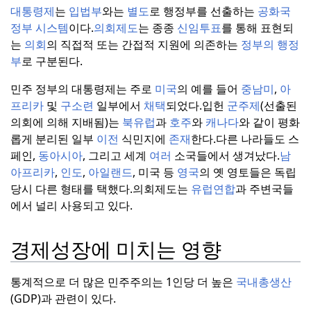
대통령제
는
입법부
와는
별도
로 행정부를 선출하는
공화국
정부 시스템
이다.
의회제도
는 종종
신임투표
를 통해 표현되
는
의회
의 직접적 또는 간접적 지원에 의존하는
정부의 행정
부
로 구분된다.
민주 정부의 대통령제는 주로
미국
의 예를 들어
중남미
,
아
프리카
및
구소련
일부에서
채택
되었다.
입헌
군주제
(선출된
의회에 의해 지배됨)는
북유럽
과
호주
와
캐나다
와 같이 평화
롭게 분리된 일부
이전
식민지에
존재
한다.
다른 나라들도 스
페인,
동아시아
, 그리고 세계
여러
소국들에서 생겨났다.
남
아프리카
,
인도
,
아일랜드
, 미국 등
영국
의 옛 영토들은 독립
당시 다른 형태를 택했다.
의회제도는
유럽연합
과 주변국들
에서 널리 사용되고 있다.
경제성장에 미치는 영향
통계적으로 더 많은 민주주의는 1인당 더 높은
국내총생산
(GDP)과 관련이 있다.