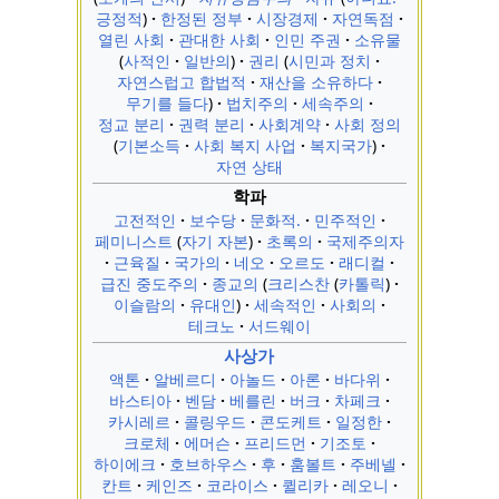
긍정적
한정된 정부
시장경제
자연독점
열린 사회
관대한 사회
인민 주권
소유물
사적인
일반의
권리
시민과 정치
자연스럽고 합법적
재산을 소유하다
무기를 들다
법치주의
세속주의
정교 분리
권력 분리
사회계약
사회 정의
기본소득
사회 복지 사업
복지국가
자연 상태
학파
고전적인
보수당
문화적.
민주적인
페미니스트
자기 자본
초록의
국제주의자
근육질
국가의
네오
오르도
래디컬
급진 중도주의
종교의
크리스찬
카톨릭
이슬람의
유대인
세속적인
사회의
테크노
서드웨이
사상가
액톤
알베르디
아놀드
아론
바다위
바스티아
벤담
베를린
버크
차페크
카시레르
콜링우드
콘도케트
일정한
크로체
에머슨
프리드먼
기조토
하이에크
호브하우스
후
훔볼트
주베넬
칸트
케인즈
코라이스
퀼리카
레오니