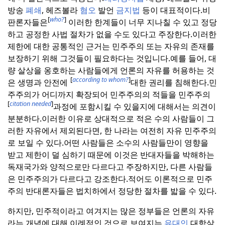
방송
폐쇄
, 헤즈볼라
혐오
발언
금지법
등이 대표적이다.
비
[
who?
]
판론자들은
이러한 한계들이 너무 지나칠 수 있고 정당
하고 공정한 사법 절차가 없을 수도 있다고 주장한다.
이러한
제한에 대한 공통적인 근거는 민주주의 또는 자유의 존재를
보장하기 위해 그것들이 필요하다는 것입니다.
예를 들어, 대
량 살상을 옹호하는 사람들에게 언론의 자유를 허용하는 것
[
according to whom?
]
은 생명과 안전에
대한 권리를 침해한다.
민
주주의가 어디까지 확장되어 민주주의의 적들을 민주주의
[
citation needed
]
과정에 포함시킬 수 있을지에 대해서는 의견이
분분하다.
이러한 이유로 상대적으로 적은 수의 사람들이 그
러한 자유에서 제외된다면, 한 나라는 여전히 자유 민주주의
로 보일 수 있다.
어떤 사람들은 소수의 사람들만이 영향을
받고 제한이 덜 심하기 때문에 이것은 반대자들을 박해하는
독재국가와 양적으로만 다르다고 주장하지만, 다른 사람들
은 민주주의가 다르다고 강조한다.
적어도 이론적으로 민주
주의 반대론자들은 법치하에서 정당한 절차를 밟을 수 있다.
하지만, 민주적이라고 여겨지는 많은 정부들은 언론의 자유
라는 개념에 대해 이례적인 것으로 보여지는
유대인
대학살