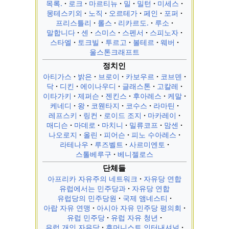
목록.
로크
마르티뉴
밀
밀턴
미세스
몽테스키외
노직
오르테가
페인
포퍼
프리스틀리
롤스
리카르도.
루소
말합니다
센
스미스
스펜서
스피노자
스타엘
토크빌
투르고
볼테르
웨버
울스톤크래프트
정치인
아티가스
밝은
브로이
카보우르
코브덴
닥
디킨
에이나우디
글래스톤
고칼레
이타가키
제퍼슨
젠킨스
후아레스
케말
케네디
왕
코웬타지
코수스
라마틴
레프스키
링컨
로이드 조지
마카레이
매디슨
마데로
마치니
밀류코프
맘센
나오로지
올린
피어슨
피노 수아레스
라테나우
루즈벨트
사르미엔토
스톨베루구
베니젤로스
단체들
아프리카 자유주의 네트워크
자유당 연합
유럽에서는 민주당과
자유당 연합
유럽당의 민주당원
국제 앰네스티
아랍 자유 연맹
아시아 자유 민주당 평의회
유럽 민주당
유럽 자유 청년
유럽 개인 자유당
휴머니스트 인터내셔널