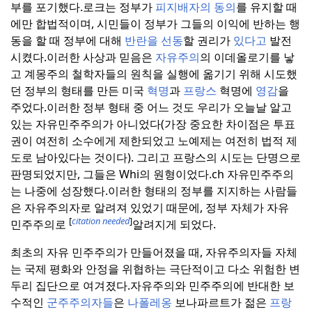
부를 포기했다.
로크는 정부가
피지배자의 동의
를 유지할 때
에만 합법적이며, 시민들이 정부가 그들의 이익에 반하는 행
동을 할 때 정부에 대해
반란을 선동
할 권리가
있다고
발전
시켰다.
이러한 사상과 믿음은
자유주의
의 이데올로기를 낳
고 계몽주의 철학자들의 원칙을 실행에 옮기기 위해 시도했
던 정부의 형태를 만든 미국
혁명
과
프랑스
혁명에
영감
을
주었다.
이러한 정부 형태 중 어느 것도 우리가 오늘날 알고
있는 자유민주주의가 아니었다(가장 중요한 차이점은 투표
권이 여전히 소수에게 제한되었고 노예제는 여전히 법적 제
도로 남아있다는 것이다). 그리고 프랑스의 시도는 단명으로
판명되었지만, 그들은 Whi의 원형이었다.
ch 자유민주주의
는 나중에 성장했다.
이러한 형태의 정부를 지지하는 사람들
은 자유주의자로 알려져 있었기 때문에, 정부 자체가 자유
[
citation needed
]
민주주의로
알려지게 되었다.
최초의 자유 민주주의가 만들어졌을 때, 자유주의자들 자체
는 국제 평화와 안정을 위협하는 극단적이고 다소 위험한 변
두리 집단으로 여겨졌다.
자유주의와 민주주의에 반대한 보
수적인
군주주의자들
은
나폴레옹
보나파르트가 젊은
프랑