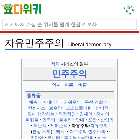
자유민주주의
Liberal democracy
정치
시리즈의 일부
민주주의
역사
이론.
비판
종류들
예측.
아테네의
권위주의
무선 전화의
컨센서스
보수당
코스모폴리탄
방어적
깊이 생각하는
직접적인
경제의
전자의
파워풀
민족의
풀뿌리
안내
포함
산업의
잭슨식
제퍼슨식
자유주의
/
자유주의
혼성 체제
액체.
다수주의 민주주의
미디어
모니터
복수당
국가의
신규