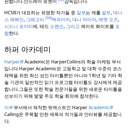
판합니다.
안드레아 로젠이
감독입니다.
HCSB가 대표하는 유명한 작가들 중
일부
는 캐롤
알트
,
데니
[59]
스
레헤인
,
그레고리
맥과이어
,
대니
마이어
,
메멧
오즈
,
시드니
포이티
에, 테드
소렌슨
,
그리고
케이트 화이트를
포
함
한다.
하퍼 아카데미
Harper
Academic은 HarperCollins의 학술 마케팅 부서
입니다.
Harper Academic은 고등학교 및 대학 수준의 코스
채택을 위한 최신 성인 타이틀뿐만 아니라 1학년 및 기타 학
술 기관의 일반적인 읽기 프로그램 타이틀도 강사에게 제공
합니다.
그들은 또한 학술 전문가들을 위한 새로운 타이틀을
선보이기 위해 몇몇 주요 학술 회의에 참석한다.
이
부서에서 제작한 팟캐스트인 Harper
Academic
Calling은 주목할 만한 제목의 작가들과 인터뷰를 제공합니
다.