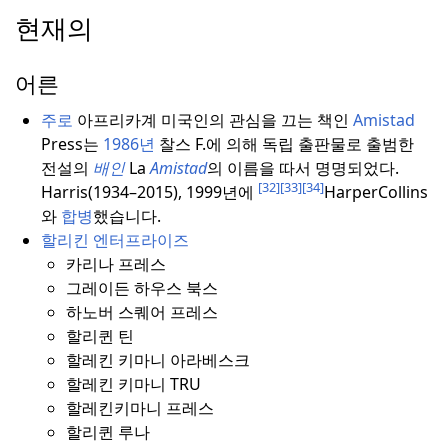
현재의
어른
주로
아프리카계 미국인의 관심을 끄는 책인
Amistad
Press는
1986년
찰스
F.에 의해 독립 출판물로 출범한
전설의
배인
La
Amistad
의 이름을 따서 명명되었다.
[32]
[33]
[34]
Harris(1934–2015), 1999년에
HarperCollins
와
합병
했습니다.
할리킨 엔터프라이즈
카리나 프레스
그레이든 하우스 북스
하노버 스퀘어 프레스
할리퀸 틴
할레킨 키마니 아라베스크
할레킨 키마니 TRU
할레킨키마니 프레스
할리퀸 루나