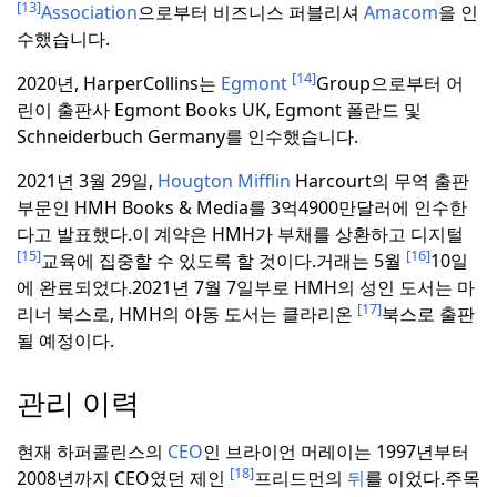
[13]
Association
으로부터 비즈니스 퍼블리셔
Amacom
을 인
수했습니다.
[14]
2020년, HarperCollins는
Egmont
Group으로부터 어
린이 출판사 Egmont Books UK, Egmont 폴란드 및
Schneiderbuch Germany를 인수했습니다.
2021년 3월 29일,
Hougton Mifflin
Harcourt의 무역 출판
부문인 HMH Books & Media를 3억4900만달러에 인수한
다고 발표했다.
이 계약은 HMH가 부채를 상환하고 디지털
[15]
[16]
교육에 집중할 수 있도록 할 것이다.
거래는 5월
10일
에 완료되었다.
2021년 7월 7일부로 HMH의 성인 도서는 마
[17]
리너 북스로, HMH의 아동 도서는 클라리온
북스로 출판
될 예정이다.
관리 이력
현재 하퍼콜린스의
CEO
인 브라이언 머레이는 1997년부터
[18]
2008년까지 CEO였던 제인
프리드먼의
뒤
를 이었다.
주목