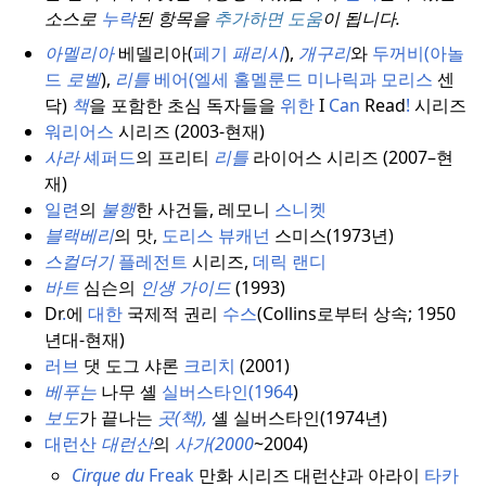
소스로
누락
된 항목을
추가하면 도움
이 됩니다.
아멜리아
베델리아(
페기
패리시
),
개구리
와
두꺼비(아놀
드
로벨
),
리틀
베어(엘세 홀멜룬드
미나릭과 모리스
센
닥)
책
을 포함한 초심 독자들을
위한
I
Can
Read
!
시리즈
워리어스
시리즈 (2003-현재)
사라
셰퍼드
의 프리티
리틀
라이어스 시리즈 (2007–현
재)
일련
의
불행
한 사건들, 레모니
스니켓
블랙베리
의 맛,
도리스 뷰캐넌
스미스(1973년)
스컬더기
플레전트
시리즈,
데릭 랜디
바트
심슨의
인생 가이드
(1993)
Dr
.
에
대한
국제적 권리
수스
(Collins로부터 상속; 1950
년대-현재)
러브
댓 도그 샤론
크리치
(2001)
베푸는
나무 셸
실버스타인(1964
)
보도
가 끝나는
곳(책),
셸 실버스타인(1974년)
대런산
대런산
의
사가(2000
~2004)
Cirque du
Freak
만화 시리즈 대런샨과 아라이
타카