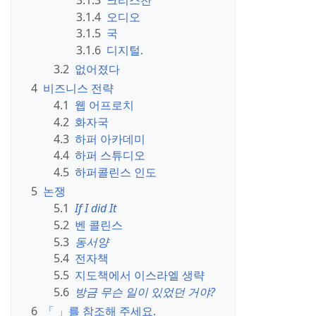
3.1.4
오디오
3.1.5
국
3.1.6
디지털.
3.2
없어졌다
4
비즈니스 전략
4.1
웹 어프로치
4.2
화자국
4.3
하퍼 아카데미
4.4
하퍼 스튜디오
4.5
하퍼콜린스 인도
5
논쟁
5.1
If I did It
5.2
벤 콜린스
5.3
동서양
5.4
전자책
5.5
지도책에서 이스라엘 생략
5.6
방금 무슨 일이 있었던 거야?
6
「 」를 참조해 주세요.