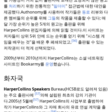
를
처리
하기 위한 전통적인 "
밀더미
" 접근법에 대한 대안을
제공했다.
Authonomy를 사용하여 작가들은
동료
리뷰와 다
른 멤버들의 순위를 위해
그들
의 작품을 제출할 수 있다; 매
달 가장 순위가 높은 5개의 원고는 출판을 위해
HarperCollins 편집자들에 의해 읽힐 것이다.
이 사이트는
저자들이 상위 5위 안에 드는 순위를 얻기 위해 "시스템 게
[56]
임을 배우는 것"을 배운 후 폐쇄되었고,
출판될 수 있는
저작권이 더 적게 선택되었다.
2009년부터 2010년까지 HarperCollins는 소셜 네트워킹
사이트인 Bookarmy를
운영
했습니다.
화자국
HarperCollins Speakers
Bureau(HCSB로도 알려져 있음)
[57]
는 주요 출판사에
의해 설립된 최초의 강의 기관이
[57]
다.
2005년 5월에
HarperCollins의 사업부로 출범하여
작가 HarperCollins와 그 자매 회사의 유료 연설 계약을 출
[58]