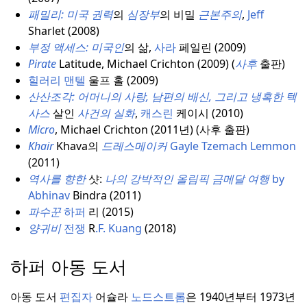
패밀리:
미국 권력
의
심장부
의 비밀
근본주의
,
Jeff
Sharlet (2008)
부정 액세스:
미국인
의 삶,
사라
페일린 (2009)
Pirate
Latitude, Michael Crichton (2009) (
사후
출판)
힐러리 맨텔
울프 홀 (2009)
산산조각:
어머니의 사랑, 남편의 배신, 그리고 냉혹한 텍
사스
살인
사건의 실화
,
캐스린
케이시 (2010)
Micro
, Michael Crichton (2011년) (사후 출판)
Khair
Khava의
드레스메이커
Gayle Tzemach Lemmon
(2011)
역사를 향한
샷:
나의 강박적인 올림픽
금메달 여행
by
Abhinav
Bindra (2011)
파수꾼
하퍼
리 (2015)
양귀비
전쟁
R
.F. Kuang
(2018)
하퍼 아동 도서
아동 도서
편집자
어슐라
노드스트롬
은 1940년부터 1973년