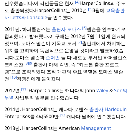
[4]
인수했습니다.
이 각인물들은 현재
HarperCollins의 주도
[5]
로 출판되었다.
HarperCollins는 2010년
3월에
교육출판
사 Letts와 Lonsdale
을 인수했다.
[6]
2011년, 하퍼콜린스는
출판사 토마스
넬슨을 인수하기로
합의했다고 발표했다.
이 구매는 2012년 7월 11일에 완료되
[7]
었으며, 토마스 넬슨이 기독교 도서
출판계에서 차지하는
위치를 고려하여 독립적으로 운영될 것이라고 발표하였습
니다.
토마스 넬슨과
존더번
둘 다 새로운 부서인 하퍼콜린스
[8]
[9]
크리스찬
출판사 아래 각인, 즉 "키스톤 출판 프로그
램"으로 조직되었다.
조직 개편의 주요 역할은 토마스 넬슨
[10]
전
경영진에게 돌아갔다.
[11]
2012년,
HarperCollins는 캐나다의 John
Wiley
&
Son의
무역
사업부의 일부를 인수했습니다.
2014년, HarperCollins는 캐나다 로맨스
출판사 Harlequin
[12]
Enterprises를 4억5500만
캐나다 달러에 인수했습니다.
2018년, HarperCollins는 American
Management