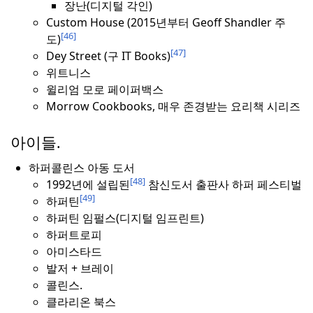
장난(디지털 각인)
Custom House (2015년부터 Geoff Shandler 주
[46]
도)
[47]
Dey Street (구 IT Books)
위트니스
윌리엄 모로 페이퍼백스
Morrow Cookbooks, 매우 존경받는 요리책 시리즈
아이들.
하퍼콜린스 아동 도서
[48]
1992년에 설립된
참신도서 출판사 하퍼 페스티벌
[49]
하퍼틴
하퍼틴 임펄스(디지털 임프린트)
하퍼트로피
아미스타드
발저 + 브레이
콜린스.
클라리온 북스