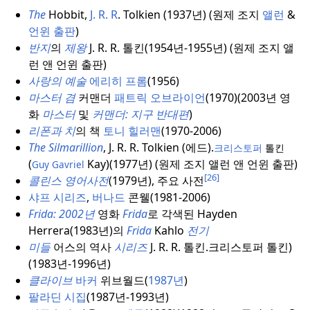
The
Hobbit,
J. R. R
. Tolkien (1937년) (원제 조지
앨런
&
언윈 출판
)
반지
의
제왕
J. R. R. 톨킨(1954년-1955년) (원제 조지 앨
런 앤 언윈 출판)
사랑의 예술
에리히 프롬
(1956)
마스터 겸
커맨더
패트릭 오브라이언
(1970)(2003년 영
화
마스터
및
커맨더:
지구
반대편
)
리폰과 치
의 책
토니 힐러맨
(1970-2006)
The Silmarillion
, J. R. R. Tolkien (에드).
크리스토퍼
톨킨
(
Kay)(1977년) (원제 조지 앨런 앤 언윈 출판)
Guy Gavriel
[26]
콜린스 영어사전
(1979년), 주요 사전
샤프
시리즈
,
버나드
콘웰(1981-2006)
Frida: 2002년
영화
Frida
로 각색된 Hayden
Herrera(1983년)의
Frida
Kahlo
전기
미들
어스의 역사
시리즈
J. R. R. 톨킨.
크리스토퍼 톨킨)
(1983년-1996년)
클라이브
바커
위브월드(
1987년
)
팔라딘 시집
(1987년-1993년)