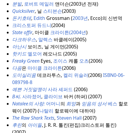
분빌
,
로버트 메일러
앤더슨(2003년 전재)
Quicksilver
, 닐
스티븐슨
(2003)
돈키호테
,
Edith
Grossman (
2003년
, Ecco)의 신번역
크리스토퍼 듀드니
(2004)
State offir
, 마이클
크라이튼(2004년
)
다크하우스
,
알렉스
바클레이(2005)
아난시
보이즈, 닐 게이먼(2005)
핫키드
엘모어
레오나드 (2005)
Freaky Green
Eyes,
조이스
캐롤
오츠
(2006)
다음
은
마이클 크라이튼
(2006)
도미실리움
데코라투스,
켈리 위슬러
(2006)
ISBN
0-06-
089798-8
예쁜 거짓말쟁이
사라 셰퍼드
(2006)
B씨.
사라졌어
,
클라이브
바커 (하퍼) (2007)
Natalee의 사랑:
어머니
의
희망
과
믿음의 성서
베스
할로
웨이 (2007) (
나탈리
할로웨이에 대하여)
The Raw Shark Texts
,
Steven Hall
(2007)
후린
의
아이들
, J. R. R. 톨킨(편집)
크리스토퍼 톨킨)
(2007)