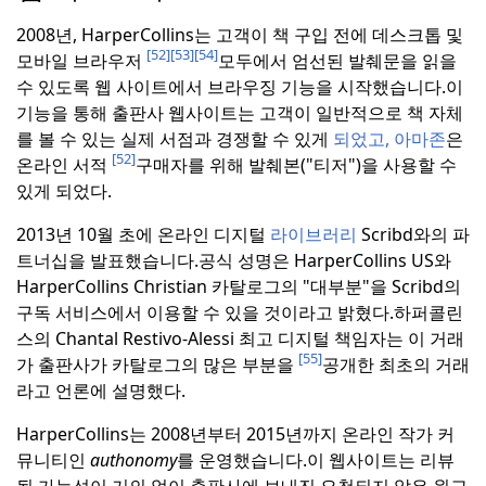
2008년, HarperCollins는 고객이 책 구입 전에 데스크톱 및
[52]
[53]
[54]
모바일 브라우저
모두에서 엄선된 발췌문을 읽을
수 있도록 웹 사이트에서 브라우징 기능을 시작했습니다.
이
기능을 통해 출판사 웹사이트는 고객이 일반적으로 책 자체
를 볼 수 있는 실제 서점과 경쟁할 수 있게
되었고, 아마존
은
[52]
온라인 서적
구매자를 위해 발췌본("티저")을 사용할 수
있게 되었다.
2013년 10월 초에 온라인 디지털
라이브러리
Scribd와의 파
트너십을 발표했습니다.
공식 성명은 HarperCollins US와
HarperCollins Christian 카탈로그의 "대부분"을 Scribd의
구독 서비스에서 이용할 수 있을 것이라고 밝혔다.
하퍼콜린
스의 Chantal Restivo-Alessi 최고 디지털 책임자는 이 거래
[55]
가 출판사가 카탈로그의 많은 부분을
공개한 최초의 거래
라고 언론에 설명했다.
HarperCollins는 2008년부터 2015년까지 온라인 작가 커
뮤니티인
authonomy
를 운영했습니다.
이 웹사이트는 리뷰
될 가능성이 거의 없이 출판사에 보내진 요청되지 않은 원고