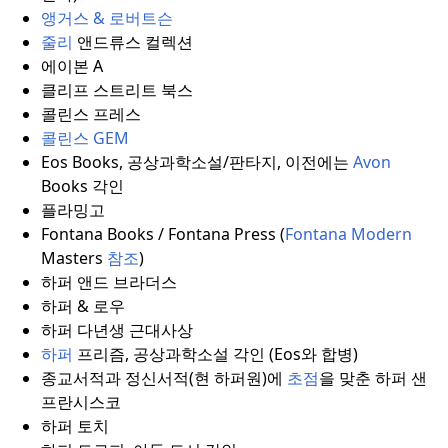
앵거스 & 로버트슨
줄리
앤드류스 컬렉션
에이본 A
클리프 스트리트 북스
콜린스 프레스
콜린스 GEM
Eos Books, 공상과학소설/판타지, 이전에는
Avon
Books 각인
플라밍고
Fontana Books / Fontana Press (
Fontana Modern
Masters
참조
)
하퍼 앤드 브라더스
하퍼 & 로우
하퍼 다년생 근대사상
하퍼
프리즘, 공상과학소설 각인 (Eos와 합병)
종교서적과 정신서적(현 하퍼원)에
초점
을 맞춘 하퍼 샌
프란시스코
하퍼 토치