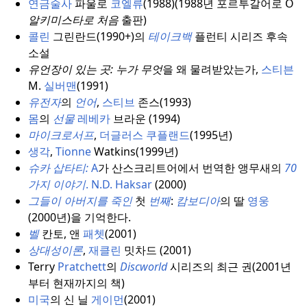
연금술사
파울로
코엘류
(1988)(1988년 포르투갈어로 O
알키미스타로 처음
출판)
콜린
그린란드(1990+)의
테이크백
플런티 시리즈 후속
소설
유언장이 있는 곳: 누가 무엇
을 왜 물려받았는가,
스티븐
M.
실버맨
(1991)
유전자
의
언어
,
스티브
존스(1993)
몸
의
선물
레베카
브라운 (1994)
마이크로서프
,
더글러스 쿠플랜드
(1995년)
생각
,
Tionne
Watkins(1999년)
슈카 삽타티:
A
가 산스크리트어에서 번역한 앵무새의
70
가지
이야기
.
N.D. Haksar
(2000)
그들이 아버지를 죽인
첫
번째
:
캄보디아
의 딸
영웅
(2000년)을 기억한다.
벨
칸토, 앤
패쳇
(2001)
상대성이론
,
재클린
밋차드 (2001)
Terry
Pratchett
의
Discworld
시리즈의 최근 권(2001년
부터 현재까지의 책)
미국
의 신 닐
게이먼
(2001)