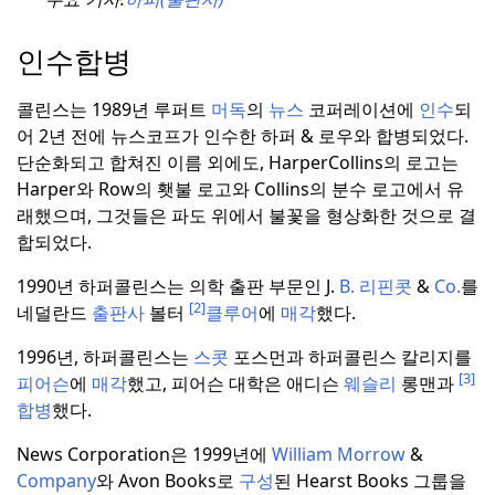
인수합병
콜린스는 1989년 루퍼트
머독
의
뉴스
코퍼레이션에
인수
되
어 2년 전에 뉴스코프가 인수한 하퍼 & 로우와 합병되었다.
단순화되고 합쳐진 이름 외에도, HarperCollins의 로고는
Harper와 Row의 횃불 로고와 Collins의 분수 로고에서 유
래했으며, 그것들은 파도 위에서 불꽃을 형상화한 것으로 결
합되었다.
1990년 하퍼콜린스는 의학 출판 부문인 J.
B. 리핀콧
&
Co.
를
[2]
네덜란드
출판사
볼터
클루어
에
매각
했다.
1996년, 하퍼콜린스는
스콧
포스먼과 하퍼콜린스 칼리지를
[3]
피어슨
에
매각
했고, 피어슨 대학은 애디슨
웨슬리
롱맨과
합병
했다.
News Corporation은 1999년에
William Morrow
&
Company
와 Avon Books로
구성
된 Hearst Books 그룹을