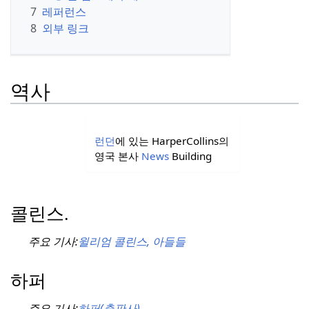
7
레퍼런스
8
외부 링크
역사
런던
에 있는 HarperCollins의
영국 본사
News
Building
콜린스.
주요 기사:
윌리엄 콜린스, 아들들
하퍼
주요 기사:
하퍼(출판사)