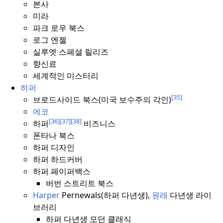
본사
미라
파크 로우 북스
로그 엔젤
실루엣 스페셜 릴리즈
향신료
세계적인 미스터리
하퍼
[35]
브로드사이드 북스(미국 보수주의 각인)
에코
[36]
[37]
[38]
하퍼
비즈니스
폰타나 북스
하퍼 디자인
하퍼 하드커버
하퍼 페이퍼백스
버번 스트리트 북스
Harper
Pernewals(하퍼 다년생),
원래
다년생 라이
브러리
하퍼 다년생 모던 클래식