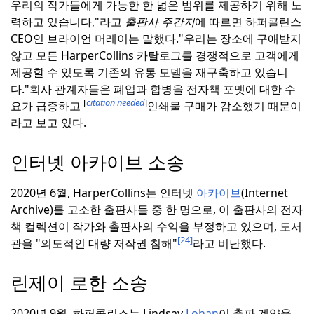
우리의 작가들에게 가능한 한 넓은 범위를 제공하기 위해 노
력하고 있습니다,"라고
출판사 주간지
에 따르면 하퍼콜린스
CEO인 브라이언 머레이는 말했다.
"우리는 장소에 구애받지
않고 모든 HarperCollins 카탈로그를 경쟁적으로 고객에게
제공할 수 있도록 기존의 유통 모델을 재구축하고 있습니
다."
회사 관계자들은 폐업과 합병을 전자책 포맷에 대한 수
[
citation needed
]
요가 급증하고
인쇄물 구매가 감소했기 때문이
라고 보고 있다.
인터넷 아카이브 소송
2020년 6월, HarperCollins는 인터넷
아카이브
(Internet
Archive)를 고소한 출판사들 중 한 명으로, 이 출판사의 전자
책 컬렉션이 작가와 출판사의 수익을 부정하고 있으며, 도서
[24]
관을 "의도적인 대량 저작권 침해"
라고 비난했다.
린제이 로한 소송
2020년 9월, 하퍼콜린스는 Lindsay
Lohan
이 출판 계약을