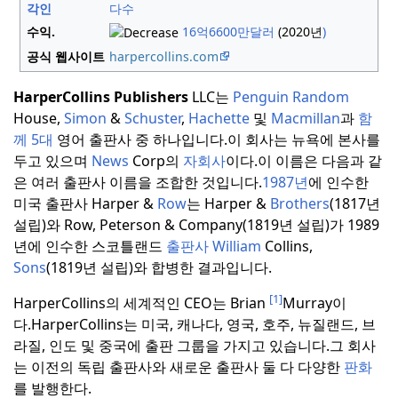
각인
다수
수익.
16억6600만달러
(2020년
)
공식 웹사이트
harpercollins
.com
HarperCollins Publishers
LLC는
Penguin Random
House,
Simon
&
Schuster
,
Hachette
및
Macmillan
과
함
께
5대
영어 출판사 중 하나입니다.
이 회사는 뉴욕에 본사를
두고 있으며
News
Corp의
자회사
이다.
이 이름은 다음과 같
은 여러 출판사 이름을 조합한 것입니다.
1987년
에 인수한
미국 출판사 Harper &
Row
는
Harper &
Brothers
(1817년
설립)와 Row, Peterson & Company(1819년 설립)가 1989
년에 인수한 스코틀랜드
출판사 William
Collins,
Sons
(1819년 설립)와 합병한 결과입니다.
[1]
HarperCollins의 세계적인 CEO는 Brian
Murray이
다.
HarperCollins는 미국, 캐나다, 영국, 호주, 뉴질랜드, 브
라질, 인도 및 중국에 출판 그룹을 가지고 있습니다.
그 회사
는 이전의 독립 출판사와 새로운 출판사 둘 다 다양한
판화
를 발행한다.