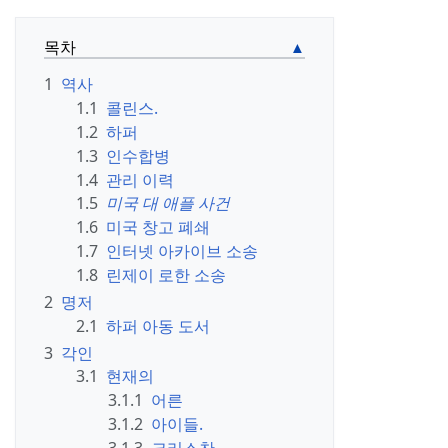
목차
1
역사
1.1
콜린스.
1.2
하퍼
1.3
인수합병
1.4
관리 이력
1.5
미국 대 애플 사건
1.6
미국 창고 폐쇄
1.7
인터넷 아카이브 소송
1.8
린제이 로한 소송
2
명저
2.1
하퍼 아동 도서
3
각인
3.1
현재의
3.1.1
어른
3.1.2
아이들.
3.1.3
크리스찬