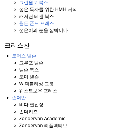
그린윌로 북스
젊은 독자를 위한 HMH 서적
캐서린 테겐 북스
월든 폰드 프레스
젊은이의 눈을 깜빡이다
크리스찬
토머스 넬슨
그루포 넬슨
넬슨 북스
토미 넬슨
W 퍼블리싱 그룹
웨스트보우 프레스
존더반
비다 편집장
존더키즈
Zondervan Academic
Zondervan 리플렉티브