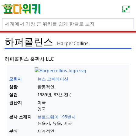
하퍼콜린스
HarperCollins
하퍼콜린스 출판사 LLC
모회사
뉴스 코퍼레이션
상황
활동적인
설립.
1989년; 33년
전 (
원산지
미국
영국
본사 소재지
브로드웨이 195번지
뉴욕시, 뉴욕, 미국
분배
세계적인