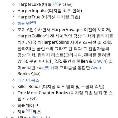
[39]
HarperLuxe (대형
인쇄물)
HarperImpulse(디지털 최초 인쇄)
HarperTrue (비픽션 디지털 최초)
[40]
하퍼원
조지 A인수하면서 HarperVoyager, 이전에 보이저,
HarperCollins의 전 세계적인 공상 과학과 판타지를
찍어, 영국 찍HarperCollins 사이언스 픽션 및 결합,
판타지(는 콜린스의 그라프 턴 책과 그 전임자들의
공상 과학, 판타지 리스트(그라나다, 팬더를 물려받
았다), 뿐만 아니라 J.R.R. 톨킨의 책llen
&
Unwin
) 및
미국 각인 Eos
(
옛 하퍼
프리즘을 통합한
Avon
Books 인수)
메리너 북스
Killer Reads (디지털 최초 범죄 및 스릴러 각인)
One More Chapter Books (디지털 최초 범죄 및 스
릴러 각인)
하퍼웨이브
[41]
하퍼
뮤즈
[42]