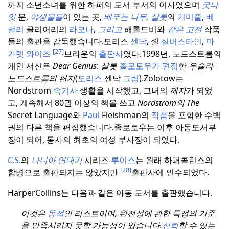
까지 소년소녀를 위한 하퍼의 도서 부서의 이사였으며
굿나
잇
문,
야생물들
이 있는 곳,
베푸는
나무, 샬롯
의
거미줄
,
베
벌리
클리어리의
라모나
,
그리고
해롤드비와
같은
고전
작품
들의 출판을 감독했습니다.
모리스
센닥
, 셸
실버스타인
,
마
[27]
가렛 와이즈
브라운의
출판사
였다.
1998년, 노드스트롬의
개인 서신은
Dear Genius
:
샬롯
졸로토우가 편집
한
우슐라
노드스트롬의 편지
(
모리스
센닥
그림
).
Zolotow는
Nordstrom
속기사
생활을 시작했고, 그녀의
제자
가 되었
고, 계속해서 80권 이상의 책을 쓰고
Nordstrom의 The
Secret Language와
Paul
Fleishman의
작품
을 포함한 수백
권의 다른 책을 편집했습니다.
졸로토우는 이후 아동도서부
장이 되어, 동사의 최초의 여성 부사장이 되었다.
C
.S.
의
나니아
연대기
시리즈
루이스
는 원래 하퍼콜린스의
[28]
합병으로 출판되지는 않았지만
출판사에 인수되었다.
HarperCollins는 다음과 같은 아동 도서를 출판했습니다.
이것은
동적
인 리스트이며, 완전성에 관한 특정의 기준
을 만족시키지 못할 가능성이 있습니다.
신뢰
할 수 있는