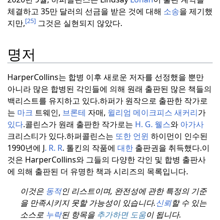
체결하고 35만 달러의 선금을 받은 것에 대해
소송
을 제기했
[25]
지만,
그것은 실현되지 않았다.
명저
HarperCollins는 합병 이후 새로운 저자를 선정했을 뿐만
아니라 많은 합병된 각인들에 의해 원래 출판된 많은 책들의
백리스트를 유지하고 있다.
하퍼가 원작으로 출판한 작가로
는
마크
트웨인,
브론테
자매,
윌리엄 메이크피스 새커리
가
있다
.
콜린스가 원래 출판한 작가로는
H. G. 웰스
와
아가사
크리스티가 있다.
하퍼콜린스는
또한 언윈
하이먼이 인수된
1990년에 J
. R. R
. 톨킨의 작품에
대한
출판권을 취득했다.
이
것은 HarperCollins와 그들의 다양한 각인 및 합병 출판사
에 의해 출판된 더 유명한 책과 시리즈의 목록입니다.
이것은
동적
인 리스트이며, 완전성에 관한 특정의 기준
을 만족시키지 못할 가능성이 있습니다.
신뢰
할 수 있는
소스로
누락
된 항목을
추가하면 도움
이 됩니다.