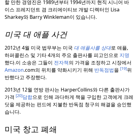
할 만한 경영진은 1989년부터 1994년까지 현직 시니어 바
이스 프레지던트 겸 크리에이티브 개발 디렉터인 Lisa
Sharkey와 Barry Winkleman이 있습니다.
미국 대 애플 사건
2012년 4월 미국 법무부는 미국
대 애플사를 상대
로 애플,
하퍼콜린스 및 기타 4개의 주요 출판사를 피고인으로
지명
했다.
이 소송은 그들이
전자책
의 가격을 조정하고 시장에서
[19]
Amazon
.com의 위치를 약화시키기 위해
반독점법
을
위
반했다고 주장했다.
2013년 12월 연방 판사는 HarperCollins와 다른 출판사가
[20]
가격
담합
으로 인해 과다하게 책을 구입한 고객에게 크레
딧을 제공하는 펀드에 지불한 반독점 청구의 해결을 승인했
습니다.
미국 창고 폐쇄