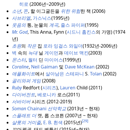
히로
(2006년~2009년)
소년
,
콘
, 할 이그굴든을
위한
위험
한 책 (2006)
사브리엘
,
가스닉스
(1995년)
웃음의
통, 눈물의
계곡
,
줄스 파이퍼
(1995)
Mr. God
, This Anna, Fynn (
시드니 홉킨스
의 가명) (1974
년)
초원
의
작은
집
로라 잉걸스 와일더
(1932년-2006년)
벽
속의
늑대
닐
게이먼
과
데이브 맥킨
(2003)
몬스터
,
월터
딘
마이어스
(1999년)
Coraline
,
Neil Gaiman
및
Dave McKean
(2002)
애플화이트
에서
살아남은 스테파니
S
.
Tolan
(2002)
골리와퍼 게임
(2008)
Ruby
Redfort (
시리즈
),
Lauren
Child (2011)
다이버전트
,
베로니카
로스(2011)
서바이버
시리즈 (2012-2019)
Soman
Chainani
선악학교
(2013년 ~ 현재)
스플래트 더
캣, 롭 스코튼 (2007년 ~ 현재)
[29]
샬롯의 거미줄
,
E. B.
흰색
(2015년)
꼬마
펭귄, 태드 벤틀리 (2015년~현재)