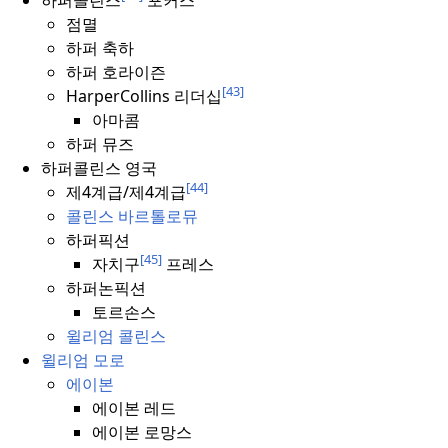
하퍼콜린스
포커스
점멸
하퍼 축하
하퍼 호라이즌
[43]
HarperCollins 리더십
아마콤
하퍼 뮤즈
하퍼콜린스 영국
[44]
제4계급/제4계급
콜린스 바르톨로뮤
하퍼픽션
[45]
자치구
프레스
하퍼논픽션
토르손스
윌리엄 콜린스
윌리엄 모로
에이본
에이본 레드
에이본 로망스