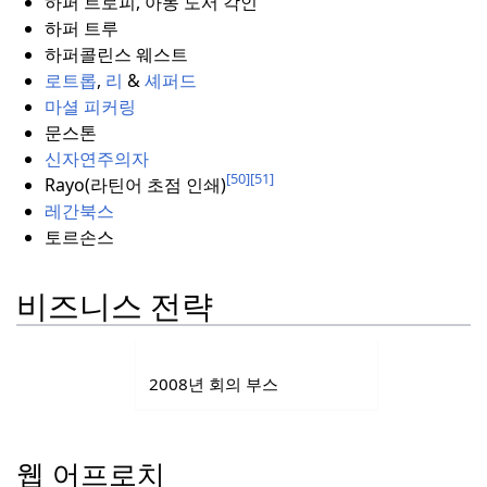
하퍼 트로피, 아동 도서 각인
하퍼 트루
하퍼콜린스 웨스트
로트롭
,
리
&
셰퍼드
마셜 피커링
문스톤
신자연주의자
[50]
[51]
Rayo(라틴어 초점 인쇄)
레간북스
토르손스
비즈니스 전략
2008년 회의 부스
웹 어프로치