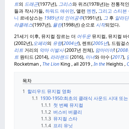
트
의
드래곤
(1977년),
그리스
와 위즈(1978년)는 전통
들과 작사가들,
하워드 애쉬먼
, 앨런
멘켄
,
그리고
스티븐
니
르네상스는
1989년의 인어공주
(1991년),
그
후
알라딘(
라클레스
(1997년),
뮬란
(1998년) 순으로
시작
되었다.
21세기 이후, 뮤지컬 장르는 더
어두운
뮤지컬, 뮤지컬 바
(2002년),
오페라
의
유령
(
2004년
), 렌트(
2005년
), 드림걸스
리트
거리의
악마 이발사
(2007년 전체),
맘마미아
! (
200
트
원티드 (2014),
라라랜드
(2016),
미녀
와 야수 (
2017
),
Rocketman ,
The Lion
King , all 2019 ,
In the
Heights ,
목차
1
할리우드 뮤지컬 영화
1.1
1930-1950:
최초의 클래식 사운드 시대 또는
1.1.1
첫 번째 뮤지컬
1.1.2
버스비 버클리
1.1.3
뮤지컬 스타
1.1.4
프리 유닛