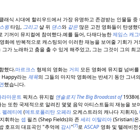
클래식 시대에 할리우드에서 가장 유명하고 존경받는 인물들 중 
스윙
타임,
그리고
샬 위
댄스
와
같은
많은 고전 영화들이 탄생했다
로 기꺼이 뮤지컬에 참여했다.
예를 들어, 다재다능한
제임스 캐그
영화에 반복적으로 캐스팅되어 이러한 재능을 보여줄 기회가 거
 그가 노래하고 춤을 출 수 있게 해주었고, 그는 그것이 그의 최고
함했다.
마르크스
형제의 영화는
거의
모든 영화에 뮤지컬 넘버를 
e
Happy라는
제목
의 그들의 마지막 영화에는 반세기 동안 그녀의
연
했습니다.
파라마운트
픽처스 뮤지컬
앤솔로지 The Big Broadcast of
1938
화는 또한 국제적으로 알려진 몇몇 음악 아티스트들의 재능을 보
 펠레티에
(
메트로폴리탄 오페라
오케스트라의 캐나다 지휘자),
를 지휘하는
셉
필즈 (Shep Fields)와 존
세리 이탈리아
(Sristian
)
온
[7]
어 밥 호프의 대표곡인 "추억에
감사
"
로
ASCAP
영화 및 텔레비전상