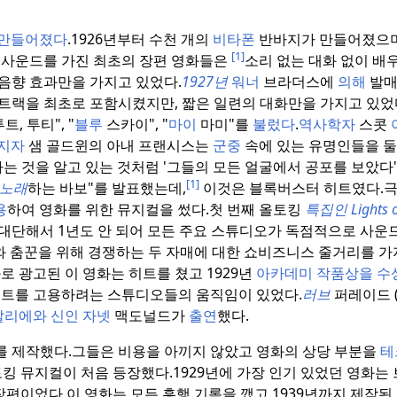
만들어졌다
.
1926년부터 수천 개의
비타폰
반바지가 만들어졌으며
[1]
사운드를 가진 최초의 장편 영화들은
소리 없는 대화 없이 배
음향 효과만을 가지고 있었다.
1927년
워너
브라더스에
의해
발
트랙을 최초로 포함시켰지만, 짧은 일련의 대화만을 가지고 있었
, 투티", "
블루
스카이", "
마이
마미"를
불렀다
.
역사학자
스콧
지자
샘 골드윈의 아내 프랜시스는
군중
속에 있는 유명인들을 
는 것을 알고 있는 것처럼 '그들의 모든 얼굴에서 공포를 보았다
[1]
노래
하는 바보"를 발표했는데,
이것은 블록버스터 히트였다.
극
용
하여 영화를 위한 뮤지컬을 썼다.
첫 번째 올토킹
특집인 Lights o
대단해서 1년도 안 되어 모든 주요 스튜디오가 독점적으로 사운
래와 춤꾼을 위해 경쟁하는 두 자매에 대한 쇼비즈니스 줄거리를 
화로 광고된 이 영화는 히트를 쳤고 1929년
아카데미 작품상을 수
런트를 고용하려는 스튜디오들의 움직임이 있었다.
러브
퍼레이드 (
발리에와
신인 자넷
맥도널드가
출연
했다.
를 제작했다.
그들은 비용을 아끼지 않았고 영화의 상당 부분을
테
토킹 뮤지컬이 처음 등장했다.
1929년에 가장 인기 있었던 영화
 장편이었다.
이 영화는 모든 흥행 기록을 깼고 1939년까지 제작된