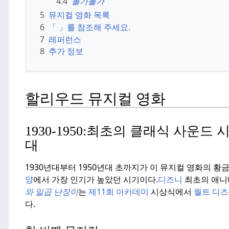
4.4
볼가볼가
5
뮤지컬 영화 목록
6
「 」를 참조해 주세요.
7
레퍼런스
8
추가 정보
할리우드 뮤지컬 영화
1930-1950:
최초의 클래식 사운드 시
대
1930년대부터 1950년대 초까지가 이 뮤지컬 영화의 황
양
에서 가장 인기가 높았던 시기이다.
디즈니
최초의 애니
와 일곱
난장이
는
제11회 아카데미
시상식에서
월트 디
다.