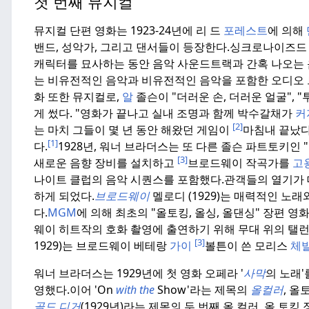
첫 번째 뮤지컬
뮤지컬 단편 영화는 1923-24년에 리 드
포레스트
에 의해
밴드, 성악가, 그리고 댄서들이 등장한다.
싱크로나이즈드 
캐릭터를 묘사하는 동안 음악 사운드트랙과 간혹 나오는 
는 비유전적인 음악과 비유전적인 음악을 포함한 오디오 
화 또한 뮤지컬로,
알
졸슨이 "더러운 손, 더러운 얼굴", "투트
게 썼다. "영화가 끝나고 실내 조명과 함께 박수갈채가
커
[2]
는 마치 그들이 몇 년 동안 해왔던 게임이
마침내 끝났다
[1]
다.
1928년, 워너 브라더스는 또 다른 졸슨 파트토키인 "
[3]
새로운 음향 장비를 설치하고
브로드웨이 작곡가를
고
나이트 클럽의 음악 시퀀스를 포함했다.
관객들의 열기가 
하게 되었다.
브로드웨이
멜로디 (1929)는 매력적인 노
다.
MGM
에 의해 최초의 "올토킹, 올싱, 올댄싱" 장편 영
웨이 히트작의 호화 촬영에 출연하기 위해 무대 위의 탤
[3]
1929)는 브로드웨이 베테랑
가이
볼튼이 쓴 모리스
체
워너 브라더스는 1929년에 첫 영화 오페라 '
사막
의 노래'
영했다.
이어 'On
with the
Show'라는 제목의
올컬러
, 올
골드
디거
(1929년)라는 제목의 두 번째 올 컬러, 올 토킹