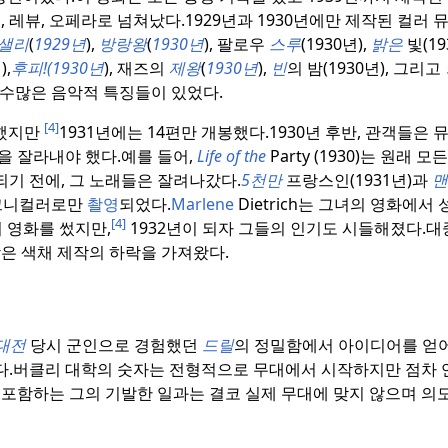
 레뷰, 오페라로 넘쳐났다.
1929년과 1930년에만 제작된 컬러
샐리
(
1929년
),
방랑왕
(
1930년
), 팔로우
스루
(1930년),
밝은
빛(19
),
후피!(
1930년
), 재즈의
제왕
(
1930년
),
빈
의 밤(1930년), 그리고
 수많은 음악적 특징들이 있었다.
[4]
봉했지만
1931년에는 14편만 개봉했다.
1930년 후반, 관객들은
을 잘라내야 했다.
예를 들어,
Life of the
Party (1930)는 원래 
기 전에, 그 노래들은 잘려나갔다.
5천만
프랑스인(1931년)과
맨
 테크니컬러로만
촬영
되었다.
Marlene
Dietrich는 그녀의 영화에서
[4]
의 영화를 썼지만,
1932년이 되자 그들의 인기도 시들해졌다.
대
은 색채 제작의 하락을 가져왔다.
대전
당시 군인으로 경험했던
드릴
의 정밀함에서 아이디어를 얻
다.
버클리 대학의 숫자는 전형적으로 무대에서 시작하지만 점차 
 포함하는 그의 기발한 일과는 결코 실제 무대에 맞지 않으며 의