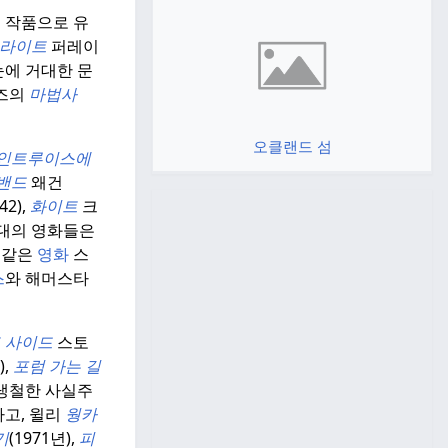
 작품으로 유
라이트
퍼레이
눈에 거대한 문
오즈의
마법사
오클랜드 섬
인트루이스에
밴드
왜건
42),
화이트
크
대의 영화들은
같은
영화
스
스
와 해머스타
 사이드
스토
),
포럼
가는
길
 냉철한 사실주
고, 윌리
웡카
기
(1971년),
피