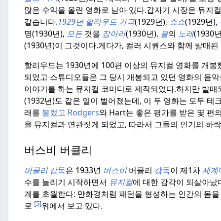
많은 수익을 올린 영화로 남아 있다.
갑자기 시장은 뮤지컬,
같습니다.
1929년 할리우드
가극
(1929년),
쇼쇼
(1929년),
명(1930년),
모든
것을
잡아라
(1930년),
불
의
노래
(1930년
(1930년)이 그것이다.
게다가, 컬러 시퀀스와 함께 발매된
할리우드는 1930년에 100편 이상의 뮤지컬 영화를 개
되었고 스튜디오들은 그 당시 개봉되고 있던 영화의 음악
이야기를 하는 뮤지컬 코미디로 제작되었다.
하지만 발매되
(1932년)도 같은 일이 벌어졌는데, 이 두 영화는 모두
래를
불렀고 Rodgers
와 Hart는 좋은 평가를 받은 몇 편
을 뮤지컬과 연관짓게 되었고, 따라서 그들의 인기의 하락
버스비 버클리
버클리
감독
은 1933년
버스비
버클리
감독
이 제1차
세계
수를 늘리기 시작하면서
뮤지컬
에 대한 감각이 되살아났
계를 초월한다: 만화경처럼 패턴을 형성하는 인간의 몸을
[5]
로
위에서 보고 있다.