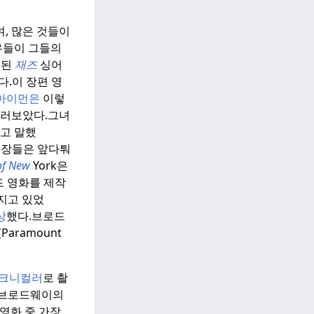
, 많은 것들이
우들이 그들의
매된
재즈
싱어
다.
이 장편 영
아이먼은
이렇
둘러보았다.
그녀
'고 말했
장들은 앞다퉈
f New
York은
드 영화를 제작
가지고 있었
상
했다.
브로드
Paramount
크니컬러
로 촬
는 브로드웨이의
 영화 중 가장