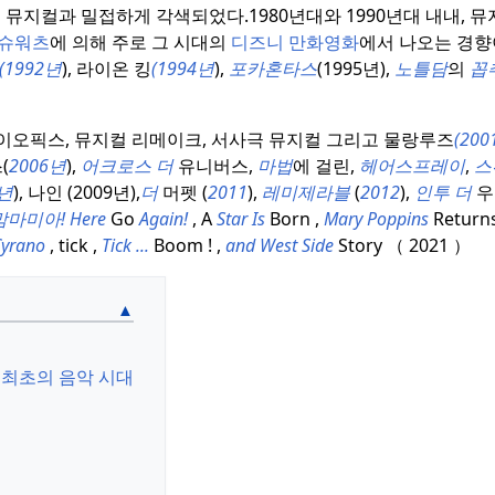
적인 뮤지컬과 밀접하게 각색되었다.
1980년대와 1990년대 내내, 
 슈워츠
에 의해 주로 그 시대의
디즈니 만화영화
에서 나오는 경향
1992년
), 라이온 킹
(1994년
),
포카혼타스
(1995년),
노틀담
의
꼽
이오픽스, 뮤지컬 리메이크, 서사극 뮤지컬 그리고 물랑루즈
(
200
(
2006년
),
어크로스 더
유니버스,
마법
에 걸린,
헤어스프레이
,
스
8년
), 나인 (2009년),
더
머펫 (
2011
),
레미제라블
(
2012
),
인투 더
우
맘마미아!
Here
Go
Again!
, A
Star Is
Born ,
Mary Poppins
Returns
Cyrano
, tick ,
Tick ...
Boom
! ,
and West Side
Story （ 2021 ）
 최초의 음악 시대