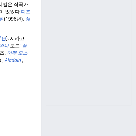
뮤지컬은 작곡가
이 있었다.
디즈
추
(1996년),
헤
1년
), 시카고
위니
토드
:
플
즈,
머펫
모스
 ,
Aladdin
,