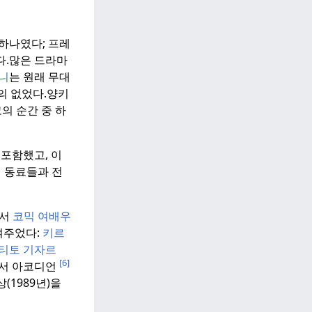
하나였다; 프레
.
많은 드라마
니
는 원래 무대
의 없었다.
양키
의 순간 중 하
포함했고, 이
 동료들과 전
에서
코믹
여배우
여주었다:
키르
티토 기자르
[6]
서 아코디언
(1989년)을