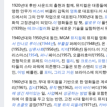
1920년대 후반 사운드의 출현과 함께, 뮤지컬은 대중들
명한 안무가
버스비
버클리 감독의
영화
로 대표된다.
이 
드에서의 그의 안무 작업으로 대표된다.
1930년대 동안,
화적 고정관념이 되었다.
이
영화들은 탑 햇,
팔로우 더
플
(1939)는
테크니컬러
와 같은 새로운 기술을 실험하면서 
1940년대와 1950년대 동안, MGM
뮤지컬
의 뮤지컬 영
서 만나요
루이스
(
1944년
),
부활절
퍼레이드(1948년), 온
(1953년),
상류사회
(1956년),
지지
(1958년) 등이다.
이 기
리스마스(
1954
),
퍼니
페이스(1957),
오클라호마!(1955),
전형적으로 프레드
아스테어
, 진
켈리
, 빙
크로스비
,
프랭
타들의 스타 파워에 의존했다.
그들은 또한 스탠리
도넨
인,
어빙
베를린, 콜
포터
,
그리고 거쉰
브라더스에 의지했
1960년대 동안, 무대 뮤지컬을 기반으로 한 영화들은 
리(1961),
집시
(1962),
뮤직
맨(1962),
바이 바이
버디(196
에 생긴 재미있는
일,
사업
에서
성공하는 방법
등을 포함한
의에 더 중점을 두고 있는 반면, 고전 시대 할리우드 뮤
와 초콜릿
공장(1971년),
지붕
위의 피들러
(1971년),
카바