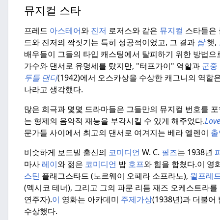
뮤지컬 스타
프레드
아스테어
와
진저
로저스와 같은
뮤지컬
스타들은 
드와 진저의 짝짓기는 특히 성공적이었고, 그 결과
탑
햇,
배우들이 그들의 타입 캐스팅에서 탈피하기 위한 방법으
가수와 댄서로 유명세를 탔지만, "터프가이" 역할과
군중
두들 댄디
(1942)에서 오스카상을 수상한 캐그니의 역할은
나라고 생각했다.
많은 희극과 몇몇 드라마들은 그들만의 뮤지컬 번호를 포
는 형제의 음악적 재능을 부각시킬 수 있게 해주었다.
Lov
문가들 사이에서 최고의 댄서로 여겨지는 베라 엘렌이
출
비슷하게 보드빌 출신의
코미디언
W.
C.
필즈
는 1938년
마사
레이
와 젊은
코미디언
밥
호프
와 힘을 합쳤다.
이 영
스틴
플래그스타드 (노르웨이 오페라 소프라노),
윌프레드
(멕시코 테너), 그리고 그의 파문 리듬 재즈 오케스트라
연주자).
이
영화는 아카데미
주제가상
(1938년)과 더불
수상했다.