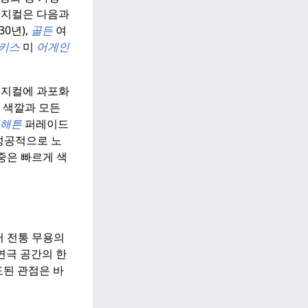
 뮤지컬은 다음과
30년),
골든
여
키스
미
어게인
 뮤지컬에 과포화
모든 색깔과 모든
해튼
퍼레이드
 성공적으로 노
중은 빠르게 색
어 전통 무용의
연극 공간의 한
도된 관점은 바