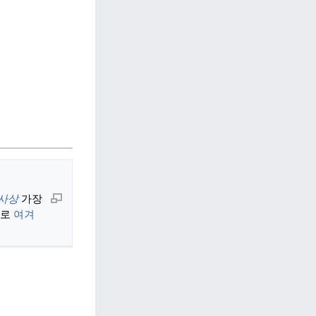
사상
가장
나로
여겨