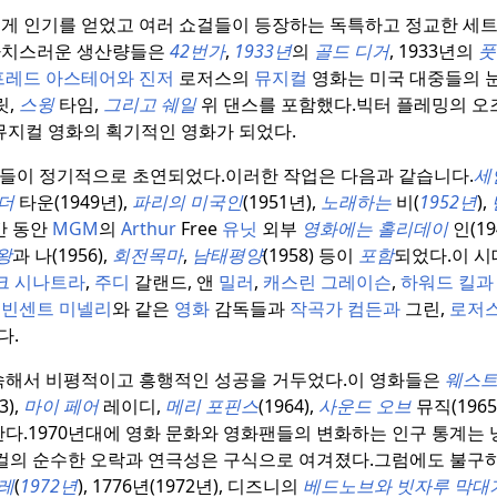
에게 인기를 얻었고 여러 쇼걸들이 등장하는 독특하고 정교한 세트
사치스러운 생산량들은
42번가
,
1933년
의
골드 디거
, 1933년의
풋
프레드 아스테어와 진저
로저스의
뮤지컬
영화는 미국 대중들의 
릿,
스윙
타임,
그리고 쉐일
위 댄스를 포함했다.
빅터 플레밍의 
뮤지컬 영화의 획기적인 영화가 되었다.
화들이 정기적으로 초연되었다.
이러한 작업은 다음과 같습니다.
세
더
타운(1949년),
파리의 미국인
(1951년),
노래하는
비(
1952년
),
간 동안
MGM
의
Arthur
Free
유닛
외부
영화에는 홀리데이
인(19
왕
과 나(1956),
회전목마
,
남태평양
(1958) 등이
포함
되었다.
이 시
크 시나트라
,
주디
갈랜드, 앤
밀러
,
캐스린 그레이슨
,
하워드 킬과
과
빈센트 미넬리
와 같은
영화
감독들과
작곡가 컴든과
그린,
로저
다.
계속해서 비평적이고 흥행적인 성공을 거두었다.
이 영화들은
웨스트
3),
마이 페어
레이디,
메리 포핀스
(1964),
사운드
오브
뮤직(1965
다.
1970년대에 영화 문화와 영화팬들의 변화하는 인구 통계는
지컬의 순수한 오락과 연극성은 구식으로 여겨졌다.
그럼에도 불구하
레
(
1972년
), 1776년(1972년), 디즈니의
베드노브와 빗자루
막대