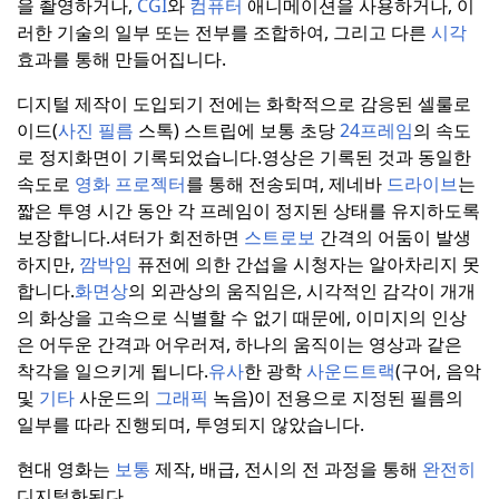
을 촬영하거나,
CGI
와
컴퓨터
애니메이션을 사용하거나, 이
러한 기술의 일부 또는 전부를 조합하여, 그리고 다른
시각
효과를 통해 만들어집니다.
디지털 제작이 도입되기 전에는 화학적으로 감응된 셀룰로
이드(
사진
필름
스톡) 스트립에 보통 초당
24프레임
의 속도
로 정지화면이 기록되었습니다.
영상은 기록된 것과 동일한
속도로
영화 프로젝터
를 통해 전송되며, 제네바
드라이브
는
짧은 투영 시간 동안 각 프레임이 정지된 상태를 유지하도록
보장합니다.
셔터가 회전하면
스트로보
간격의 어둠이 발생
하지만,
깜박임
퓨전에 의한 간섭을 시청자는 알아차리지 못
합니다.
화면상
의 외관상의 움직임은, 시각적인 감각이 개개
의 화상을 고속으로 식별할 수 없기 때문에, 이미지의 인상
은 어두운 간격과 어우러져, 하나의 움직이는 영상과 같은
착각을 일으키게 됩니다.
유사
한 광학
사운드트랙
(구어, 음악
및
기타
사운드의
그래픽
녹음)이 전용으로 지정된 필름의
일부를 따라 진행되며, 투영되지 않았습니다.
현대 영화는
보통
제작, 배급, 전시의 전 과정을 통해
완전히
디지털화된다.