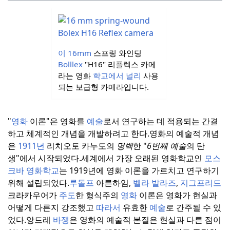
이 16mm
스프링 와인딩
Bolllex
"H16" 리플렉스 카메
라는 영화
학교에서 널리
사용
되는 보급형 카메라입니다.
"
영화
이론"은 영화를
예술
로서 연구하는 데 적용되는 간결
하고 체계적인 개념을 개발하려고 한다.
영화의 예술적 개념
은
1911년
리치오토 카누도의
명백
한 "
6번째 예술
의 탄
생"에서 시작되었다.
세계에서 가장 오래된 영화학교인
모스
크바 영화학교
는 1919년에 영화 이론을 가르치고 연구하기
위해 설립되었다.
루돌프
아른하임,
벨라 발라즈
,
지그프리드
크라카우어가
주도
한 형식주의
영화
이론은 영화가 현실과
어떻게 다른지 강조했고
따라서
유효한
예술
로 간주될 수 있
었다.
앙드레
바쟁
은 영화의 예술적 본질은 현실과 다른 점이