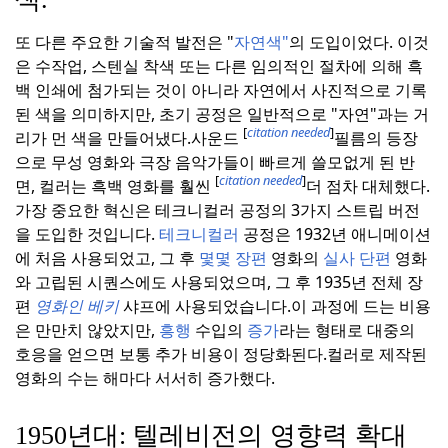
또 다른 주요한 기술적 발전은 "
자연색"
의 도입이었다. 이것
은 수작업, 스텐실 착색 또는 다른 임의적인 절차에 의해 흑
백 인쇄에 첨가되는 것이 아니라 자연에서 사진적으로 기록
된 색을 의미하지만, 초기 공정은 일반적으로 "자연"과는 거
[
citation needed
]
리가 먼 색을 만들어냈다.
사운드
필름의 등장
으로 무성 영화와 극장 음악가들이 빠르게 쓸모없게 된 반
[
citation needed
]
면, 컬러는 흑백 영화를 훨씬
더 점차 대체했다.
가장 중요한 혁신은 테크니컬러 공정의 3가지 스트립 버전
을 도입한 것입니다.
테크니컬러
공정은 1932년 애니메이션
에 처음 사용되었고, 그 후
몇몇 장편
영화의
실사 단편
영화
와 고립된 시퀀스에도 사용되었으며, 그 후 1935년 전체 장
편
영화인 베키
샤프에 사용되었습니다.
이 과정에 드는 비용
은 만만치 않았지만,
흥행
수입의
증가
라는 형태로 대중의
호응을 얻으면 보통 추가 비용이 정당화된다.
컬러로 제작된
영화의 수는 해마다 서서히 증가했다.
1950년대: 텔레비전의 영향력 확대