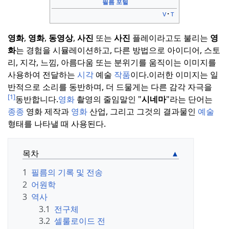
필름 포털
v
t
영화
,
영화
,
동영상
,
사진
또는
사진
플레이라고도 불리는
영
화
는 경험을 시뮬레이션하고, 다른 방법으로 아이디어, 스토
리, 지각, 느낌, 아름다움 또는 분위기를 움직이는 이미지를
사용하여 전달하는
시각
예술
작품
이다.
이러한 이미지는 일
반적으로 소리를 동반하며, 더 드물게는 다른 감각 자극을
[1]
동반합니다.
영화
촬영의 줄임말인 "
시네마
"라는 단어는
종종
영화 제작과
영화
산업, 그리고 그것의 결과물인
예술
형태를 나타낼 때 사용된다.
목차
1
필름의 기록 및 전송
2
어원학
3
역사
3.1
전구체
3.2
셀룰로이드 전