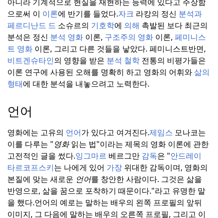
아니라 기계적으로 현실을 재현하는 능력에 있다고 주장함
으로써 이
이론
에 반기를 들었다.
자크
라캉의 정신
분석과
페르디난드 드
소슈르의
기호학
에
의해
촉발된 보다 최근의
분석은 정신
분석 영화
이론,
구조주의 영화
이론,
페미니스
트 영화
이론, 그리고 다른 것들을 낳았다. 페미니스트
반면,
비트겐슈타인
의 영향을 받은
분석 철학
전통의 비평가들은
이론 연구에 사용된 오해를 명확히 하고 영화의 어휘와
삶의
형태
에 대한 분석을 내놓으려고 노력한다.
언어
영화에는 고유의
언어
가 있다고 여겨진다.
제임스
모나코는
이를 다루는 "
영화
읽는 법"이라는 제목의 영화 이론에 관한
고전적인 글을 썼다.
잉그마르
베르그만
감독
은 "
안드레이
타르코프스키
는 나에게 있어
가장
위대한 감독이며, 영화의
본질에 맞는 새로운
언어
를 창안한 사람이다. 그것은 삶을
반영으로, 삶을 꿈으로 포착하기 때문이다."라고 유명한 말
을 했다.
언어의 예로는 말하는 배우의 왼쪽 프로필의 앞뒤
이미지, 그 다음에 말하는 배우의 오른쪽 프로필, 그리고 이