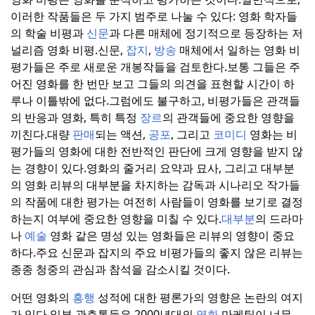
이러한 작품들은 두 가지 범주로 나눌 수 있다: 영화 학자들
의 학술 비평과
신문
과 다른 매체에 정기적으로 등장하는 저
널리즘 영화 비평.
신문,
잡지
,
방송
매체에서 일하는 영화 비
평가들은 주로 새로운 개봉작들을 검토한다.
보통 그들은 주
어진 영화를 한 번만 보고 그들의 의견을 표현할 시간이 하
루나 이틀밖에 없다.
그럼에도 불구하고, 비평가들은 관객들
의 반응과 영화, 특히 특정
장르
의 관객들에 중요한 영향을
끼친다.
대량
판매
되는 액션,
공포
, 그리고
코미디
영화는 비
평가들의 영화에 대한 전반적인 판단에 크게 영향을 받지 않
는 경향이 있다.
영화의 줄거리 요약과 묘사, 그리고 대부분
의 영화 리뷰의 대부분을 차지하는 감독과 시나리오 작가들
의 작품에 대한 평가는 여전히 사람들이 영화를 보기로 결정
하는지 여부에 중요한 영향을 미칠 수 있다.
대부분
의 드라마
나
예술
영화 같은 명성 있는 영화들은 리뷰의 영향이 중요
하다.
주요 신문과 잡지의 주요 비평가들의 좋지 않은 리뷰는
종종 청중의 관심과 참석을 감소시킬 것이다.
어떤 영화의
흥행
성적에 대한 평론가의 영향은 논란의 여지
가 있다.
일부 관측통들은 2000년대의
영화
마케팅이 너무