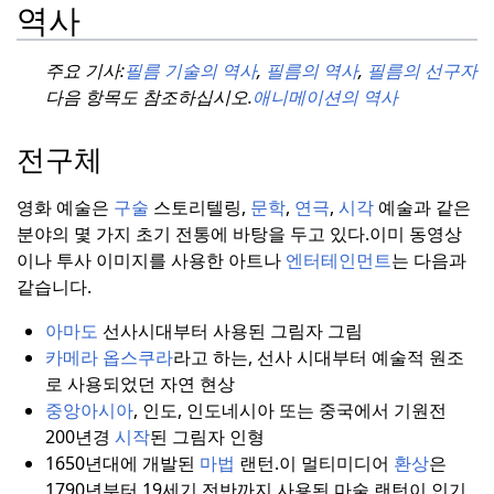
역사
주요 기사:
필름 기술의 역사
,
필름의 역사
,
필름의 선구자
다음 항목도 참조하십시오.
애니메이션의 역사
전구체
영화 예술은
구술
스토리텔링,
문학
,
연극
,
시각
예술과 같은
분야의 몇 가지 초기 전통에 바탕을 두고 있다.
이미 동영상
이나 투사 이미지를 사용한 아트나
엔터테인먼트
는 다음과
같습니다.
아마도
선사시대부터 사용된 그림자 그림
카메라 옵스쿠라
라고 하는, 선사 시대부터 예술적 원조
로 사용되었던 자연 현상
중앙아시아
, 인도, 인도네시아 또는 중국에서 기원전
200년경
시작
된 그림자 인형
1650년대에 개발된
마법
랜턴.
이 멀티미디어
환상
은
1790년부터 19세기 전반까지 사용된 마술 랜턴이 인기