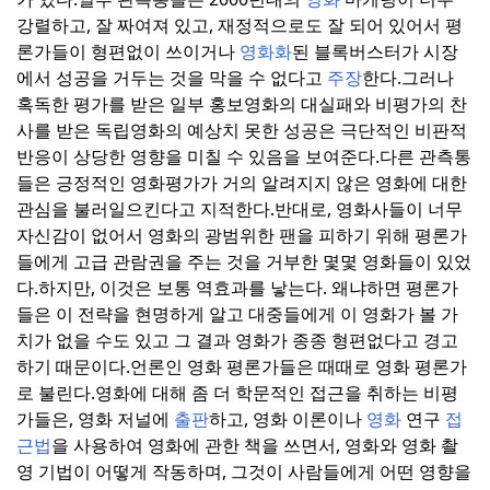
강렬하고, 잘 짜여져 있고, 재정적으로도 잘 되어 있어서 평
론가들이 형편없이 쓰이거나
영화화
된 블록버스터가 시장
에서 성공을 거두는 것을 막을 수 없다고
주장
한다.
그러나
혹독한 평가를 받은 일부 홍보영화의 대실패와 비평가의 찬
사를 받은 독립영화의 예상치 못한 성공은 극단적인 비판적
반응이 상당한 영향을 미칠 수 있음을 보여준다.
다른 관측통
들은 긍정적인 영화평가가 거의 알려지지 않은 영화에 대한
관심을 불러일으킨다고 지적한다.
반대로, 영화사들이 너무
자신감이 없어서 영화의 광범위한 팬을 피하기 위해 평론가
들에게 고급 관람권을 주는 것을 거부한 몇몇 영화들이 있었
다.
하지만, 이것은 보통 역효과를 낳는다. 왜냐하면 평론가
들은 이 전략을 현명하게 알고 대중들에게 이 영화가 볼 가
치가 없을 수도 있고 그 결과 영화가 종종 형편없다고 경고
하기 때문이다.
언론인 영화 평론가들은 때때로 영화 평론가
로 불린다.
영화에 대해 좀 더 학문적인 접근을 취하는 비평
가들은, 영화 저널에
출판
하고, 영화 이론이나
영화
연구
접
근법
을 사용하여 영화에 관한 책을 쓰면서, 영화와 영화 촬
영 기법이 어떻게 작동하며, 그것이 사람들에게 어떤 영향을