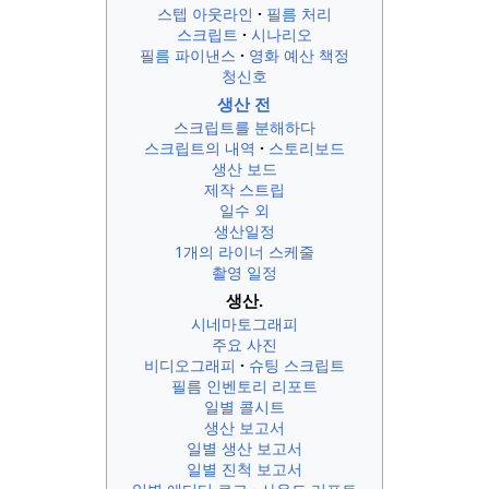
스텝 아웃라인
필름 처리
스크립트
시나리오
필름 파이낸스
영화 예산 책정
청신호
생산 전
스크립트를 분해하다
스크립트의 내역
스토리보드
생산 보드
제작 스트립
일수 외
생산일정
1개의 라이너 스케줄
촬영 일정
생산.
시네마토그래피
주요 사진
비디오그래피
슈팅 스크립트
필름 인벤토리 리포트
일별 콜시트
생산 보고서
일별 생산 보고서
일별 진척 보고서