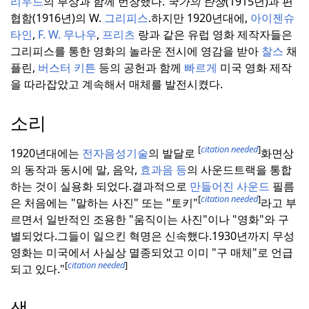
리우드
의 부상과 함께 번창했다.
국가의 탄생
(1915년)과 편
협함(1916년)의
W.
그리피스
.
하지만 1920년대에,
아이젠슈
타인
,
F. W. 무나우
,
프리츠
랑과 같은 유럽 영화 제작자들은
그리피스를 통한 영화의 놀라운 전시에 영감을 받아
찰스
채
플린,
버스터 키튼
등의 공헌과 함께
빠르게
미국 영화 제작
을 따라잡았고 계속해서 매체를 발전시켰다.
소리
[
citation needed
]
1920년대에는
전자음성기술
의 발달로
화면상
의 동작과 동시에 말, 음악,
효과음
등
의 사운드트랙을 통합
하는 것이 실용화 되었다.
결과적으로
만들어진 사운드
필름
[
citation needed
]
은 처음에는 "말하는 사진" 또는 "토키"
라고 부
르면서 일반적인 조용한 "움직이는 사진"이나 "영화"와 구
별되었다.
그들이 일으킨 혁명은 신속했다.
1930년까지 무성
영화는 미국에서 사실상 멸종되었고 이미 "구 매체"로 언급
[
citation needed
]
되고 있다.
"
색.