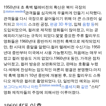
1950년대 초 흑백 텔레비전의 확산은 북미 극장의
[
citation needed
]
관객들을 심각하게 우울하게 만들기 시작했다.
관객들을 다시 극장으로 끌어들이기 위해 더 큰 스크린이 설
치되고
와이드
스크린 공정,
편광 3D 투영
, 입체
음향 등
이
도입되었으며, 컬러로 제작된 영화들이 많아졌고, 이는 곧
예외라기보다는 규칙이 되었다.
몇몇 중요한 주류 할리우드
영화들은 1960년대 중반까지 여전히 흑백으로 제작되었지
만, 한 시대의 종말을 알렸다.
컬러 텔레비전 수신기는 1950
년대 중반부터 미국에서 사용 가능했지만, 처음에는 매우 비
쌌고 컬러 방송도 거의 없었다.
1960년대 동안, 가격은 점차
낮아졌고, 컬러 방송은 보편화되었고, 판매는 호황을 누렸
다.
색채에 찬성하는 압도적인 여론의 평결은 분명했다.
마지
막 흑백 영화가 10년 중반에 개봉된 후, 모든 할리우드 스튜
디오 제작은 컬러로 촬영되었다. 단, 일반적인 예외는 피터
[
citation needed
]
보그다노비치나
마틴
스콜세지
와
같은
"스타"
영화 제작자들의 주장에 의해서만 이루어졌다.
1960년대 이후