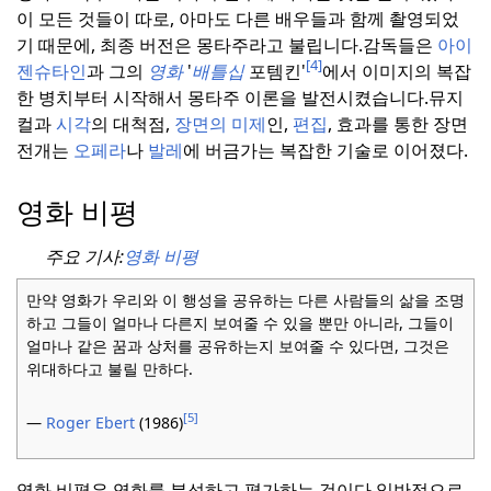
이 모든 것들이 따로, 아마도 다른 배우들과 함께 촬영되었
기 때문에, 최종 버전은 몽타주라고 불립니다.
감독들은
아이
[4]
젠슈타인
과 그의
영화
'
배틀십
포템킨'
에서 이미지의 복잡
한 병치부터 시작해서 몽타주 이론을 발전시켰습니다.
뮤지
컬과
시각
의 대척점,
장면의 미제
인,
편집
, 효과를 통한 장면
전개는
오페라
나
발레
에 버금가는 복잡한 기술로 이어졌다.
영화 비평
주요 기사:
영화 비평
만약 영화가 우리와 이 행성을 공유하는 다른 사람들의 삶을 조명
하고 그들이 얼마나 다른지 보여줄 수 있을 뿐만 아니라, 그들이
얼마나 같은 꿈과 상처를 공유하는지 보여줄 수 있다면, 그것은
위대하다고 불릴 만하다.
[5]
—
Roger Ebert
(1986)
영화 비평은 영화를 분석하고 평가하는 것이다.
일반적으로,