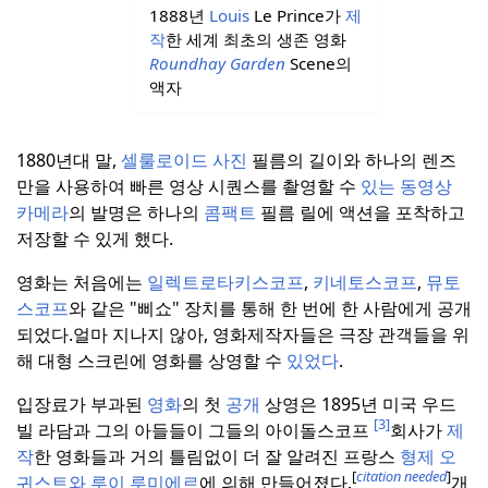
1888년
Louis
Le Prince가
제
작
한 세계 최초의 생존 영화
Roundhay Garden
Scene의
액자
1880년대 말,
셀룰로이드 사진
필름의 길이와 하나의 렌즈
만을 사용하여 빠른 영상 시퀀스를 촬영할 수
있는 동영상
카메라
의 발명은 하나의
콤팩트
필름 릴에 액션을 포착하고
저장할 수 있게 했다.
영화는 처음에는
일렉트로타키스코프
,
키네토스코프
,
뮤토
스코프
와 같은 "삐쇼" 장치를 통해 한 번에 한 사람에게 공개
되었다.
얼마 지나지 않아, 영화제작자들은 극장 관객들을 위
해 대형 스크린에 영화를 상영할 수
있었다
.
입장료가 부과된
영화
의 첫
공개
상영은 1895년 미국 우드
[3]
빌 라담과 그의 아들들이 그들의 아이돌스코프
회사가
제
작
한 영화들과 거의 틀림없이 더 잘 알려진 프랑스
형제 오
[
citation needed
]
귀스트와 루이 루미에르
에 의해 만들어졌다.
개