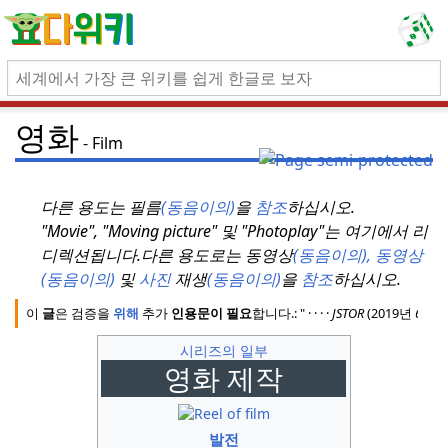
영화
Film
다른 용도는 필름
(동음이의)
을
참조
하십시오.
"Movie", "Moving picture" 및 "Photoplay"는 여기에서 리
디렉션됩니다.
다른 용도로는 동영상
(동음이의),
동영상
(동음이의)
및
사진
재생
(동음이의)
을
참조
하십시오.
이
글
은 검증을
위해
추가
인용문이 필요
합니다.
: "
·
·
·
·
JSTOR
(2019년
6월
(
시리즈의 일부
영화 제작
발전