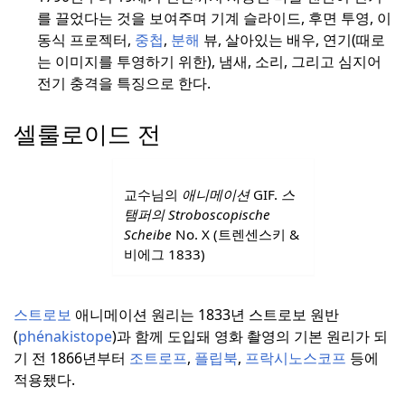
를 끌었다는 것을 보여주며 기계 슬라이드, 후면 투영, 이
동식 프로젝터,
중첩
,
분해
뷰, 살아있는 배우, 연기(때로
는 이미지를 투영하기 위한), 냄새, 소리, 그리고 심지어
전기 충격을 특징으로 한다.
셀룰로이드 전
교수님의
애니메이션
GIF.
스
탬퍼의 Stroboscopische
Scheibe
No. X (트렌센스키 &
비에그 1833)
스트로보
애니메이션 원리는 1833년 스트로보 원반
(
phénakistope
)과 함께 도입돼 영화 촬영의 기본 원리가 되
기 전 1866년부터
조트로프
,
플립북
,
프락시노스코프
등에
적용됐다.