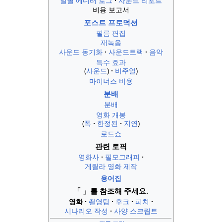
일별 에디터 로그
사운드 리포트
비용 보고서
포스트 프로덕션
필름 편집
재녹음
사운드 동기화
사운드트랙
음악
특수 효과
(
사운드
)
비주얼
)
마이너스 비용
분배
분배
영화 개봉
(
폭
한정된
지연
)
로드쇼
관련 토픽
영화사
필모그래피
게릴라 영화 제작
용어집
「 」를 참조해 주세요.
영화
촬영팀
후크
피치
시나리오 작성
사양 스크립트