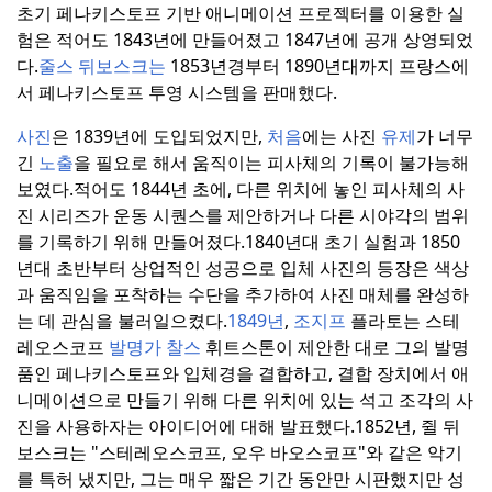
초기 페나키스토프 기반 애니메이션 프로젝터를 이용한 실
험은 적어도 1843년에 만들어졌고 1847년에 공개 상영되었
다.
줄스 뒤보스크는
1853년경부터 1890년대까지 프랑스에
서 페나키스토프 투영 시스템을 판매했다.
사진
은 1839년에 도입되었지만,
처음
에는 사진
유제
가 너무
긴
노출
을 필요로 해서 움직이는 피사체의 기록이 불가능해
보였다.
적어도 1844년 초에, 다른 위치에 놓인 피사체의 사
진 시리즈가 운동 시퀀스를 제안하거나 다른 시야각의 범위
를 기록하기 위해 만들어졌다.
1840년대 초기 실험과 1850
년대 초반부터 상업적인 성공으로 입체 사진의 등장은 색상
과 움직임을 포착하는 수단을 추가하여 사진 매체를 완성하
는 데 관심을 불러일으켰다.
1849년
,
조지프
플라토는 스테
레오스코프
발명가 찰스
휘트스톤이 제안한 대로 그의 발명
품인 페나키스토프와 입체경을 결합하고, 결합 장치에서 애
니메이션으로 만들기 위해 다른 위치에 있는 석고 조각의 사
진을 사용하자는 아이디어에 대해 발표했다.
1852년, 쥘 뒤
보스크는 "스테레오스코프, 오우 바오스코프"와 같은 악기
를 특허 냈지만, 그는 매우 짧은 기간 동안만 시판했지만 성