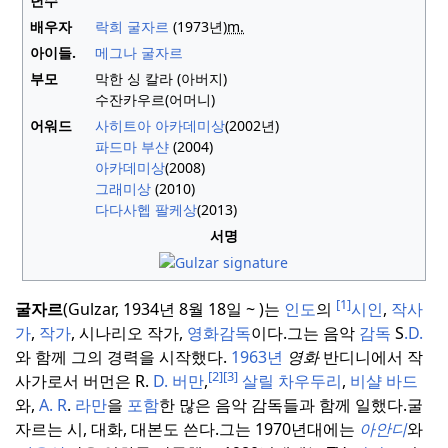
년수
배우자
락희 굴자르
(1973년)
m.
아이들.
메그나 굴자르
부모
막한 싱 칼라 (아버지)
수잔카우르(어머니)
어워드
사히트아 아카데미상
(2002년)
파드마 부샨
(2004)
아카데미상
(2008)
그래미상
(2010)
다다사헵 팔케상
(2013)
서명
[1]
굴자르
(Gulzar, 1934년 8월 18일 ~ )는
인도
의
시인
,
작사
가
,
작가
, 시나리오 작가,
영화감독
이다.
그는 음악
감독
S
.D.
와 함께 그의 경력을 시작했다.
1963년
영화
반디니에서 작
[2]
[3]
사가로서 버먼은 R.
D. 버만
,
살릴 차우두리
,
비샬 바드
와,
A. R
.
라만
을
포함
한 많은 음악 감독들과 함께 일했다.
굴
자르는 시, 대화, 대본도 쓴다.
그는 1970년대에는
아안디
와