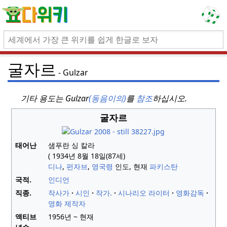
굴자르
Gulzar
기타 용도는 Gulzar
(동음이의)
를
참조
하십시오.
굴자르
태어난
샘푸란 싱 칼라
(
1934년 8월 18일
(87세
)
디나
,
펀자브
,
영국령
인도, 현재
파키스탄
국적.
인디언
직종.
작사가
시인
작가.
시나리오 라이터
영화감독
영화 제작자
액티브
1956년 ~ 현재