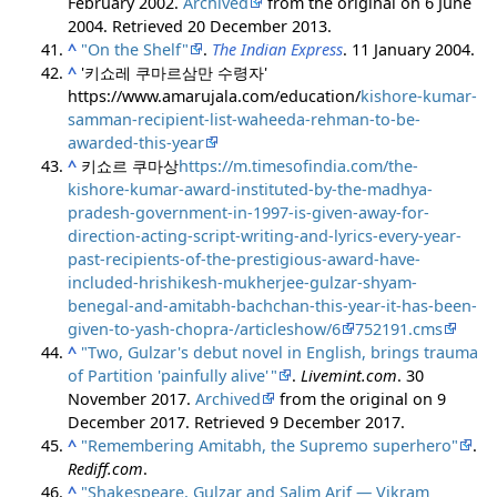
February 2002.
Archived
from the original on 6 June
2004
. Retrieved
20 December
2013
.
^
"On the Shelf"
.
The Indian Express
. 11 January 2004.
^
'키쇼레 쿠마르삼만 수령자'
https://www.amarujala.com/education/
kishore-kumar-
samman-recipient-list-waheeda-rehman-to-be-
awarded-this-year
^
키쇼르 쿠마상
https://m.timesofindia.com/the-
kishore-kumar-award-instituted-by-the-madhya-
pradesh-government-in-1997-is-given-away-for-
direction-acting-script-writing-and-lyrics-every-year-
past-recipients-of-the-prestigious-award-have-
included-hrishikesh-mukherjee-gulzar-shyam-
benegal-and-amitabh-bachchan-this-year-it-has-been-
given-to-yash-chopra-/articleshow/6
752191.cms
^
"Two, Gulzar's debut novel in English, brings trauma
of Partition 'painfully alive'
"
.
Livemint.com
. 30
November 2017.
Archived
from the original on 9
December 2017
. Retrieved
9 December
2017
.
^
"Remembering Amitabh, the Supremo superhero"
.
Rediff.com
.
^
"Shakespeare, Gulzar and Salim Arif — Vikram