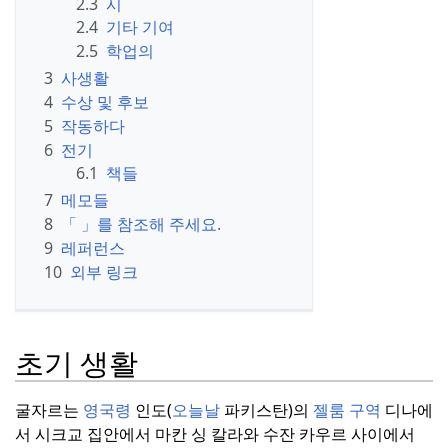
2.3
시
2.4
기타 기여
2.5
학업의
3
사생활
4
수상 및 후보
5
작동하다
6
전기
6.1
책들
7
메모들
8
「 」를 참조해 주세요.
9
레퍼런스
10
외부 링크
초기 생활
굴자르는
영국령
인도(
오늘날
파키스탄)의
젤룸
구역
디나에
서 시크교 집안에서 마칸 싱 칼라와 수잔 카우르 사이에서