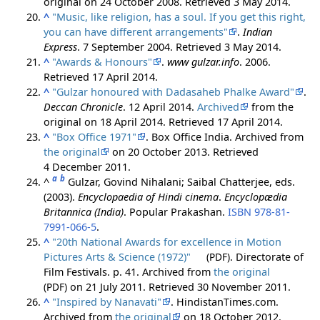
original on 24 October 2008
. Retrieved
3 May
2014
.
^
"Music, like religion, has a soul. If you get this right,
you can have different arrangements"
.
Indian
Express
. 7 September 2004
. Retrieved
3 May
2014
.
^
"Awards & Honours"
.
www gulzar.info
. 2006
.
Retrieved
17 April
2014
.
^
"Gulzar honoured with Dadasaheb Phalke Award"
.
Deccan Chronicle
. 12 April 2014.
Archived
from the
original on 18 April 2014
. Retrieved
17 April
2014
.
^
"Box Office 1971"
. Box Office India. Archived from
the original
on 20 October 2013
. Retrieved
4 December
2011
.
a
b
^
Gulzar, Govind Nihalani; Saibal Chatterjee, eds.
(2003).
Encyclopaedia of Hindi cinema
.
Encyclopædia
Britannica (India)
. Popular Prakashan.
ISBN
978-81-
7991-066-5
.
^
"20th National Awards for excellence in Motion
Pictures Arts & Science (1972)"
(PDF)
. Directorate of
Film Festivals. p. 41. Archived from
the original
(PDF)
on 21 July 2011
. Retrieved
30 November
2011
.
^
"Inspired by Nanavati"
. HindistanTimes.com.
Archived from
the original
on 18 October 2012
.