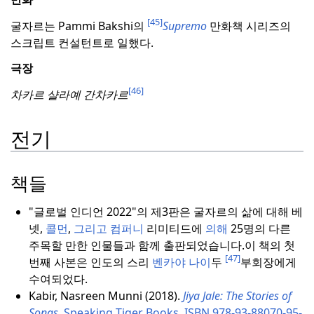
[45]
굴자르는 Pammi Bakshi의
Supremo
만화책 시리즈의
스크립트 컨설턴트로 일했다.
극장
[46]
차카르 샬라예 간차카르
전기
책들
"글로벌 인디언 2022"의 제3판은 굴자르의 삶에 대해 베
넷,
콜먼
,
그리고 컴퍼니
리미티드에
의해
25명의 다른
주목할 만한 인물들과 함께 출판되었습니다.
이 책의 첫
[47]
번째 사본은 인도의 스리
벤카야 나이
두
부회장에게
수여되었다.
Kabir, Nasreen Munni (2018).
Jiya Jale: The Stories of
Songs
.
Speaking Tiger Books
.
ISBN
978-93-88070-95-