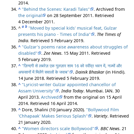
2014
.
^
"Behind the Scenes: Karadi Tales"
. Archived from
the original
on 28 September 2011
. Retrieved
4 December
2011
.
a
b
^
"Moved by special kids' musical feat, Gulzar
presents his piano - Times of India"
.
The Times of
India
. Retrieved
5 February
2019
.
^
"Gulzar's poems raise awareness about struggles of
disabled"
.
Zee News
. 15 May 2011
. Retrieved
5 February
2019
.
^
"ज़िन्दगी से लबरेज़ एक गुलज़ार शाम 16 को रवींद्र भवन में, नज़्मों और
अफसानों में मिलेंगे सवालों के जवाब"
.
Dainik Bhaskar
(in Hindi).
14 June 2018
. Retrieved
5 February
2019
.
^
"Lyricist-writer Gulzar appointed chancellor of
Assam University"
.
India Today
. Mumbai. IAN. 30
April 2013.
Archived
from the original on 15 April
2014
. Retrieved
16 April
2014
.
^
Dore, Shalini (10 January 2020).
"Bollywood Film
'Chhapaak' Makes Serious Splash"
.
Variety
. Retrieved
21 January
2020
.
^
"Women directors scale Bollywood"
.
BBC News
. 21