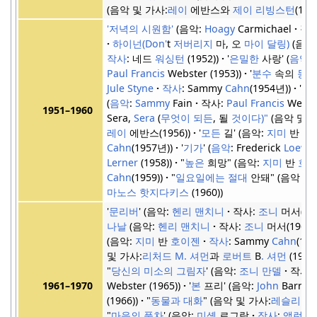
음악 및 가사:
레이
에반스와
제이 리빙스턴
(195
'저녁의 시원함'
음악:
Hoagy
Carmichael
작사
하이넌(Don'
t
저버리지
마, 오
마이 달링)
음악
작사
: 네드
워싱턴
(1952)
'
은밀한
사랑'
음악
:
Paul Francis
Webster (1953)
'
분수
속의
동전
Jule Styne
작사
: Sammy
Cahn
(1954년)
"
사
음악
:
Sammy
Fain
작사:
Paul Francis
Webste
1951–1960
Sera,
Sera
(
무엇이 되든
, 될
것이다)"
음악 및 
레이
에반스(1956)
'
모든
길'
음악:
지미
반
호
Cahn
(1957년)
'
기가
'
음악
: Frederick
Loewe
Lerner
(1958)
"
높은
희망"
음악:
지미
반
호
Cahn
(1959)
"
일요일에는 절대
안돼"
음악 및 
마노스 핫지다키스
(1960)
'
문리버
'
음악:
헨리 맨치니
작사:
조니
머서(19
나날
음악:
헨리 맨치니
작사:
조니
머서(1962)
음악:
지미
반
호이젠
작사
: Sammy
Cahn
(19
및 가사:
리처드 M.
셔먼
과
로버트
B
.
셔먼
(1964
"
당신의 미소의 그림자
'
음악:
조니 만델
작사:
Webster (1965)
'
본
프리'
음악:
John
Barry
1961–1970
(1966)
"
동물과 대화
"
음악 및 가사:
레슬리 브
"
마음의 풍차
'
음악:
미셸
르그랑
작사
:
앨런과