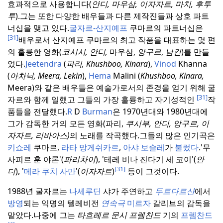
효과적으로 사용합니다(
안디, 마우삼, 이자자트, 마치, 후투
투
).
그는 또한 다양한 배우들과 다른 제작진들과 상호 파트
너십을 맺고 있다.
굴자르-산지예프
쿠마르의 파트너십은
[31]
배우로서 산지예프 쿠마르의 최고 작품을 대표하는 몇 편
의 훌륭한 영화(
코시시, 안디,
마우삼,
앙구르
,
남킨
)를 만들
었다.
Jeetendra
(
파리, Khushboo, Kinara
),
Vinod
Khanna
(
아차낙, Meera, Lekin
),
Hema
Malini (
Khushboo, Kinara,
Meera)와 같은 배우들은 예술가로서의 존경을 얻기 위해 굴
[31]
자르와 함께 일했고 그들의 가장 훌륭하고 자기성적인
작
품들을 전달했다.
R
D
Burman
은 1970년대와 1980년대에
그가 감독한 거의 모든 영화(파리,
쿠시부, 안디, 앙구르, 이
자자트, 리바아스)
의 노래를 작곡했다.
그들의 많은 인기곡은
키쇼레
쿠마르,
라타 망게쉬카르
,
아샤 보슬레
가
불렀다
.
'무
사피르 훈 야론'(
파리차이
), '테레 비나 진다기 세 코이'(
안
[31]
디
), '
메라 쿠치 사만
'(
이자자트
)
등이 그것이다.
1988년 굴자르는
나세루딘
샤가 주연하고
두르다르샨
에서
방영
되는 익명의 텔레비전
연속극
미르자
갈리브의 감독을
맡았다.
나중에 그는
타흐레르 문시 프렘찬드
기의
프렘찬드