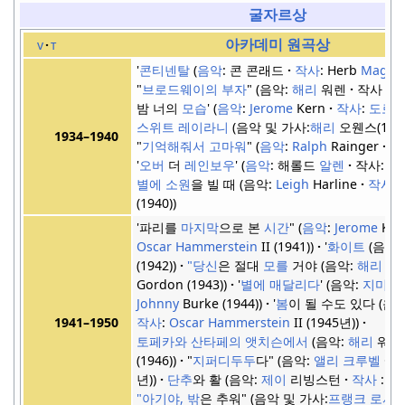
굴자르상
아카데미 원곡상
v
t
'
콘티넨탈
음악
: 콘 콘래드
작사
: Herb
Magid
"
브로드웨이의 부자
"
음악:
해리
워렌
작사 :
A
밤 너의
모습
'
음악
:
Jerome
Kern
작사
:
도로
스위트 레이라니
음악 및 가사:
해리
오웬스(1937
1934–1940
"
기억해줘서 고마워
"
음악
:
Ralph
Rainger
작
'
오버
더
레인보우
'
음악
: 해롤드
알렌
작사:
E. 
별에 소원
을 빌 때
음악:
Leigh
Harline
작사
:
(1940)
'파리를
마지막
으로 본
시간
"
음악
:
Jerome
Ker
Oscar Hammerstein
II (1941)
'
화이트
음악 
(1942)
"당신
은 절대
모를
거야
음악:
해리
워
Gordon (1943)
'
별에 매달리다
'
음악:
지미
Johnny
Burke (1944)
'
봄
이 될 수도 있다
음악
작사
:
Oscar Hammerstein
II (1945년)
1941–1950
토페카와 산타페의 앳치슨에서
음악:
해리
워렌
(1946)
"
지퍼디두두
다"
음악:
앨리 크루벨
작
년)
단추
와 활
음악:
제이
리빙스턴
작사
:
Ra
"아기야, 밖
은 추워"
음악 및 가사:
프랭크 로서
(