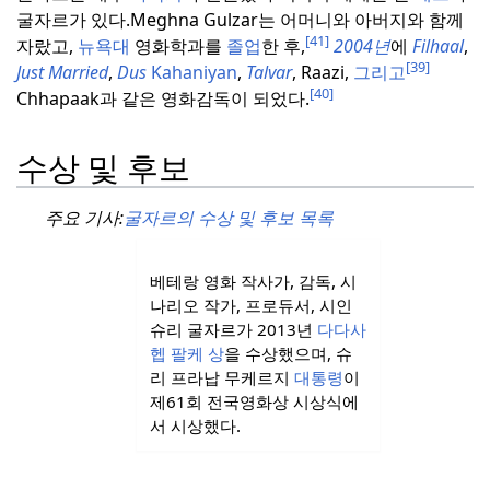
굴자르가 있다.
Meghna Gulzar는 어머니와 아버지와 함께
[41]
자랐고,
뉴욕대
영화학과를
졸업
한 후,
2004년
에
Filhaal
,
[39]
Just
Married
,
Dus
Kahaniyan
,
Talvar
, Raazi,
그리고
[40]
Chhapaak과 같은 영화감독이 되었다.
수상 및 후보
주요 기사:
굴자르의 수상 및 후보 목록
베테랑 영화 작사가, 감독, 시
나리오 작가, 프로듀서, 시인
슈리 굴자르가 2013년
다다사
헵 팔케
상
을 수상했으며, 슈
리 프라납 무케르지
대통령
이
제61회 전국영화상 시상식에
서 시상했다.