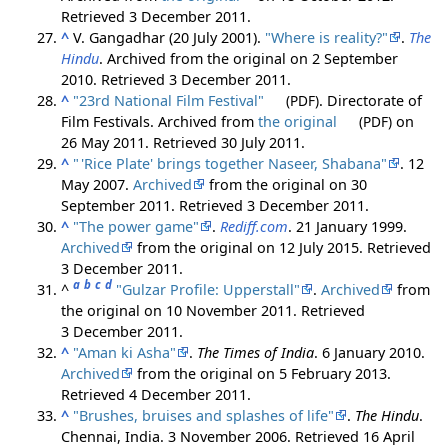
Retrieved
3 December
2011
.
^
V. Gangadhar (20 July 2001).
"Where is reality?"
.
The
Hindu
. Archived from the original on 2 September
2010
. Retrieved
3 December
2011
.
^
"23rd National Film Festival"
(PDF)
. Directorate of
Film Festivals. Archived from
the original
(PDF)
on
26 May 2011
. Retrieved
30 July
2011
.
^
"
'Rice Plate' brings together Naseer, Shabana"
. 12
May 2007.
Archived
from the original on 30
September 2011
. Retrieved
3 December
2011
.
^
"The power game"
.
Rediff.com
. 21 January 1999.
Archived
from the original on 12 July 2015
. Retrieved
3 December
2011
.
a
b
c
d
^
"Gulzar Profile: Upperstall"
.
Archived
from
the original on 10 November 2011
. Retrieved
3 December
2011
.
^
"Aman ki Asha"
.
The Times of India
. 6 January 2010.
Archived
from the original on 5 February 2013
.
Retrieved
4 December
2011
.
^
"Brushes, bruises and splashes of life"
.
The Hindu
.
Chennai, India. 3 November 2006
. Retrieved
16 April