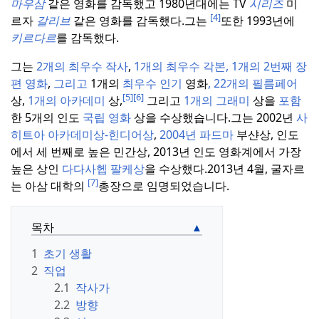
마우삼
같은 영화를 감독했고 1980년대에는 TV
시리즈
미
[4]
르자
갈리브
같은 영화를 감독했다.
그는
또한 1993년에
키르다르
를 감독했다.
그는
2개의 최우수
작사
,
1개의 최우수
각본, 1개의 2번째 장
편
영화
,
그리고
1개의
최우수 인기
영화
,
22개의 필름페어
[5]
[6]
상,
1개의 아카데미
상,
그리고
1개의 그래미
상을
포함
한 5개의 인도
국립 영화
상을 수상했습니다.
그는 2002년
사
히트아 아카데미상-힌디어상
,
2004년 파드마
부샨상, 인도
에서 세 번째로 높은 민간상, 2013년 인도 영화계에서 가장
높은 상인
다다사헵 팔케상
을 수상했다.
2013년 4월, 굴자르
[7]
는 아삼 대학의
총장으로 임명되었습니다.
목차
1
초기 생활
2
직업
2.1
작사가
2.2
방향