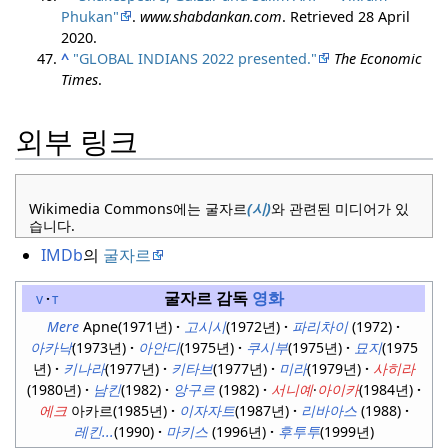
Phukan"
.
www.shabdankan.com
. Retrieved
28 April
2020
.
^
"GLOBAL INDIANS 2022 presented."
The Economic
Times
.
외부 링크
Wikimedia Commons에는 굴자르
(시)
와 관련된 미디어가 있
습니다.
IMDb
의
굴자르
굴자르
감독
영화
v
t
Mere
Apne(1971년)
고시시
(1972년)
파리차이
(1972)
아카낙
(1973년)
아안디
(1975년)
쿠시부
(1975년)
묘지
(1975
년)
키나라
(1977년)
키타브
(1977년)
미라
(1979년)
사히라
(1980년)
남킨
(1982)
앙구르
(1982)
서니예
·
아이카
(1984년)
에크
아카르(1985년)
이자자트
(1987년)
리바아스
(1988)
레킨...
(1990)
마키스
(1996년)
후투투
(1999년)