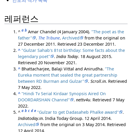
인도의 작가 목록
레퍼런스
a
b
^
Amar Chandel (4 January 2004).
"The poet as the
father"
.
The Tribune
.
Archived
from the original on
27 December 2011
. Retrieved
23 December
2011
.
^
"Gulzar Sahab's 81st birthday: Some facts about the
legendary poet"
.
India Today
. 18 August 2015
.
Retrieved
20 November
2021
.
^
Bhattacharjee, Balaji Vittal and Anirudha.
"The
Eureka moment that sealed the great partnership
between RD Burman and Gulzar"
.
Scroll.in
. Retrieved
7 May
2022
.
^
"Hindi Tv Serial Kirdaar Synopsis Aired On
DOORDARSHAN Channel"
.
nettv4u
. Retrieved
7 May
2022
.
a
b
c
d
e
^
"Gulzar to get Dadasaheb Phalke award"
.
Indiatoday.in
. India Today Group. 12 April 2014.
Archived
from the original on 3 May 2014
. Retrieved
12 April
2014
.