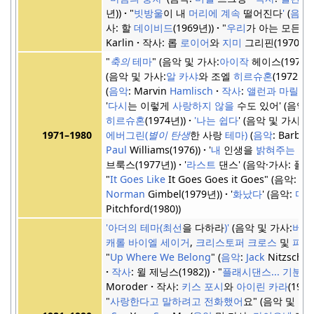
년)
"
빗방울
이 내
머리에 계속
떨어진다
'
음악
사: 할
데이비드
(1969년)
"
우리
가 아는 모든
것
Karlin
작사: 롭
로이어
와
지미
그리핀(1970)
"
축의
테마
"
음악 및 가사:
아이작
헤이스(1971년
음악 및 가사:
알
카샤
와 조엘
히르슈혼
(1972년)
음악
: Marvin
Hamlisch
작사
:
앨런과 마릴린
'
다시
는 이렇게
사랑하지 않을
수도 있어'
음악 
히르슈혼
(1974년)
'나는 쉽다
'
음악 및 가사:
키
에버그린(
별이 탄생
한 사랑
테마)
음악
: Barbra
1971–1980
Paul
Williams(1976)
'
내
인생을
밝혀주는 당
브룩스(1977년)
'
라스트
댄스'
음악·가사: 폴
"
It Goes Like
It Goes Goes it Goes"
음악:
Dav
Norman
Gimbel(1979년)
'
화났다
'
음악:
마
Pitchford(1980)
'아더의 테마(최선
을 다하라
)'
음악 및 가사:
버트
캐롤 바이엘 세이거
,
크리스토퍼 크로스
및
피터
"
Up Where We Belong
"
음악
:
Jack
Nitzsch
작사
: 윌 제닝스(1982)
"
플래시댄스...
기분
최
Moroder
작사:
키스 포시
와
아이린 카라
(198
"
사랑한다고 말하려고 전화했어
요"
음악 및 가사