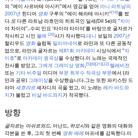
의 "에이 사르바테 아시키"에서 영감을 얻어
마니
라트남의
[19]
2007년
힌디어
영화
구루의 "에이 헤라테 아시키"
를 썼
다
.
또
다른 라트남 라흐만의 히트곡인 딜세
(
Dil Se)의 "
차이
야 차이야"..
수피 민요 '타이야 타이야'를 바탕으로 굴자르가
[20]
작사하고 시인
불레
샤가 작사했다.
대니
보일의
2007년
할리우드
영화
슬럼독
밀리어네어
로 라만과 또 다른 공동작
업으로, 라만과 굴자르는
제81회 아카데미
시상식에서 "
자
이호
"로
아카데미
원곡상
을 수상했다.
이 노래는 국제적인
[5]
[6]
[21]
[22]
찬사를 받았고,
그에게 그래미상 영화
,
텔레비전
또는
기타 비주얼
미디어
부문 최우수 작곡상 부문
에서 (라
만과 공유)
그래미상
을 수상했습니다.
그는 또한 파키스탄 드
라마
셰흐랴르
셰자디의 곡을 썼고, 이
노래
는
레카 바드와
지
가 불렀고
비샬 바드와지
가 작곡했다.
방향
굴자르
는
아쉬르와드
, 아난드,
하모시
와 같은 영화의 대화와
각본을 쓴 후, 그의 첫 번째
영화 메레
아프네를 감독했다.
이