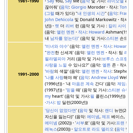
Say
You,
Say
Me
음악
및 가사:
라이오넬
리치(
1981–1990
끊어줘'
음악
:
Giorgio
Moroder
작사:
Tom
Wh
(그럴
때가 있다)
"
내 인생의 시간
"
음악
:
Frank
John DeNicola
및 Donald Markowitz
작사 :
년)
렛
더
리버
런
음악 및 가사 :
칼리 사이먼
(
음악:
앨런 멘켄
작사
:
Howard
Ashman(1989
내
남자를 얻는다)"
음악 및 가사:
스티븐
손드하임
'
미녀와 야수
'
음악:
앨런 멘켄
작사
:
Howard
A
"
완전
한 신세계'
음악:
앨런 멘켄
작사: 팀
라이
필라델피아
거리
음악 및 가사:
브루스 스프링스
사랑을 느낄
수 있나요?"
음악:
엘튼
존
작사: 
'
바람
의 색깔'
음악:
앨런 멘켄
작사
: Stephen
1991–2000
'
나를 사랑
해야 해'
음악
:
Andrew Lloyd
Weber
(1996년)
'내
마음은 계속
간다'
음악:
제임스
(1997년)
'
믿을
때'
음악 및 가사:
스티븐 슈워
my
heart'
음악 및 가사:
필
콜린스(1999년)
"
·
가사
:
밥
딜런(2000년)
'당신이 없었다면
'
음악
및 작사:
랜디
뉴먼(2001
자신을 잃는다)"
음악:
에미넴
,
제프
베이스,
루
에미넴
(2002)
'
서부
로'
음악 및 가사:
프랜
월시
레녹스
(2003)
알오트로 라도 델리오
음악
및 가