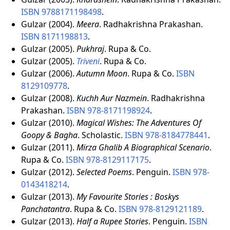
ISBN
9788171198498
.
Gulzar (2004).
Meera
. Radhakrishna Prakashan.
ISBN
8171198813
.
Gulzar (2005).
Pukhraj
. Rupa & Co.
Gulzar (2005).
Triveni
. Rupa & Co.
Gulzar (2006).
Autumn Moon
. Rupa & Co.
ISBN
8129109778
.
Gulzar (2008).
Kuchh Aur Nazmein
. Radhakrishna
Prakashan.
ISBN
978-8171198924
.
Gulzar (2010).
Magical Wishes: The Adventures Of
Goopy & Bagha
. Scholastic.
ISBN
978-8184778441
.
Gulzar (2011).
Mirza Ghalib A Biographical Scenario
.
Rupa & Co.
ISBN
978-8129117175
.
Gulzar (2012).
Selected Poems
. Penguin.
ISBN
978-
0143418214
.
Gulzar (2013).
My Favourite Stories : Boskys
Panchatantra
. Rupa & Co.
ISBN
978-8129121189
.
Gulzar (2013).
Half a Rupee Stories
. Penguin.
ISBN