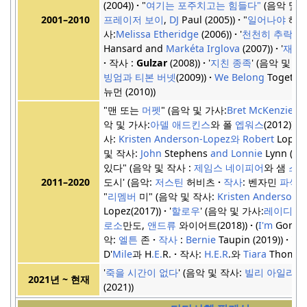
(2004)
"
여기는 포주치고는 힘들다"
음악 및 
프레이저 보이
,
DJ
Paul (2005)
"
일어나야
해"
2001–2010
사:
Melissa Etheridge
(2006)
'
천천히 추락
'
Hansard and
Markéta Irglova
(2007)
'
재호
'
작사 :
Gulzar
(2008)
'
지친 종족
'
음악 및 작
빙엄과 티본 버넷
(2009)
We Belong
Togethe
뉴먼 (2010)
"맨 또는
머펫
"
음악 및 가사:
Bret McKenzie
(2
악 및 가사:
아델
애드킨스
와 폴
엡워스
(2012)
사:
Kristen
Anderson-Lopez와 Robert
Lopez(
및 작사:
John
Stephens
and Lonnie
Lynn (20
있다"
음악 및 작사 :
제임스 네이피어
와 샘
스미
도시'
음악:
저스틴
허비츠
작사
: 벤자민
파섹
2011–2020
"
리멤버
미"
음악 및 작사:
Kristen
Anderson-
Lopez(2017)
'
할로우
'
음악 및 가사:
레이디
가
로소
만도,
앤드류
와이어트(2018)
(
I'm
Gonn
악:
엘튼
존
작사
:
Bernie
Taupin (2019)
'
파
D'
Mile
과 H
.E.
R.
작사:
H.E.R
.와
Tiara
Thomas 
'
죽을 시간이 없다
'
음악 및 작사:
빌리 아일리쉬
2021년 ~ 현재
(2021)