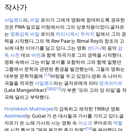
작사가
샤일렌드
라,
비말
로이가 그에게 영화에 참여하도록 권유한
것은 PWA 일요일 미팅에서의 그의 상호작용이었다.
굴자르
는
영화감독 비말
로이와
히리시케시 무커지
밑에서 그의 경
력을 시작했다.
그의 책
Ravi
Paar는 Bimal Roy와 창조의 고
뇌에 대한 이야기를 담고 있다.
그는 영화
반디니
의 음악
감
독 사친
데브
버먼
과 함께 작곡가로 그의 경력을 시작했다.
영화 속에서 그는 비말 로이를 포함하여 그와 함께 일했던
그룹에서 문학과 관련된 환경을 발견했는데, 그들의 영화는
[12]
대부분 문학작품에
바탕을 두고 있었다.
영화 속 나머지
곡들을 작곡한
샤일렌드
라는 굴자르에게 라타
망게쉬카르
[5]
[6]
[13]
(Lata Mangeshkar)
가 부른 '모라 고라 앙 라일'을 작
곡해 달라고 부탁했다.
Hrishikesh Mukherjee
가 감독하고 제작한 1968년 영화
Aashirwad
는 Gulzar가 쓴 대사들과 가사를 가지고 있다.
굴
자르가 쓴 노래 가사와 시는 영화 속
아쇼크
쿠마르의
역할
[14]
에 시적 특성과 "매우 필요한 추가 차원"
을 부여했다.
아