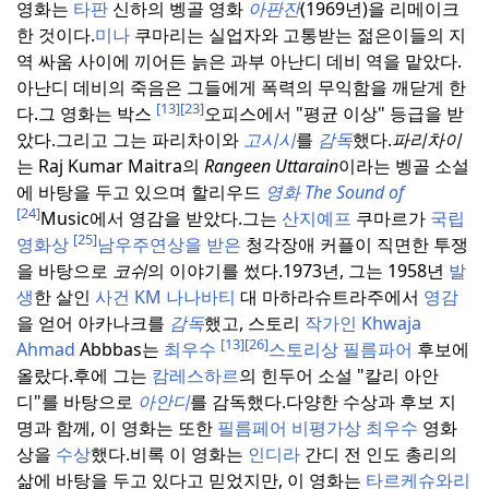
영화는
타판
신하의 벵골 영화
아판잔
(1969년)을 리메이크
한 것이다.
미나
쿠마리는 실업자와 고통받는 젊은이들의 지
역 싸움 사이에 끼어든 늙은 과부 아난디 데비 역을 맡았다.
아난디 데비의 죽음은 그들에게 폭력의 무익함을 깨닫게 한
[13]
[23]
다.
그 영화는 박스
오피스에서 "평균 이상" 등급을 받
았다.
그리고 그는 파리차이와
고시시
를
감독
했다.
파리차이
는 Raj Kumar Maitra의
Rangeen Uttarain
이라는 벵골 소설
에 바탕을 두고 있으며 할리우드
영화 The Sound
of
[24]
Music에서 영감을 받았다.
그는
산지예프
쿠마르가
국립
[25]
영화상
남우주연상을 받은
청각장애 커플이 직면한 투쟁
을 바탕으로
코쉬
의 이야기를 썼다.
1973년, 그는 1958년
발
생
한 살인
사건 KM 나나바티
대 마하라슈트라주에서
영감
을 얻어 아카나크를
감독
했고, 스토리
작가인 Khwaja
[13]
[26]
Ahmad
Abbbas는
최우수
스토리상
필름파어
후보에
올랐다.
후에 그는
캄레스하르
의 힌두어 소설 "칼리 아안
디"를 바탕으로
아안디
를 감독했다.
다양한 수상과 후보 지
명과 함께, 이 영화는 또한
필름페어 비평가상 최우수
영화
상을
수상
했다.
비록 이 영화는
인디라
간디 전 인도 총리의
삶에 바탕을 두고 있다고 믿었지만, 이 영화는
타르케슈와리