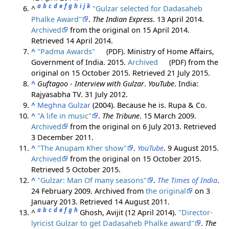
a
b
c
d
e
f
g
h
i
j
k
^
"Gulzar selected for Dadasaheb
Phalke Award"
.
The Indian Express
. 13 April 2014.
Archived
from the original on 15 April 2014
.
Retrieved
14 April
2014
.
^
"Padma Awards"
(PDF)
. Ministry of Home Affairs,
Government of India. 2015.
Archived
(PDF)
from the
original on 15 October 2015
. Retrieved
21 July
2015
.
^
Guftagoo - Interview with Gulzar
.
YouTube
. India:
Rajyasabha TV. 31 July 2012.
^
Meghna Gulzar
(2004).
Because he is
. Rupa & Co.
^
"A life in music"
.
The Tribune
. 15 March 2009.
Archived
from the original on 6 July 2013
. Retrieved
3 December
2011
.
^
"The Anupam Kher show"
.
YouTube
. 9 August 2015.
Archived
from the original on 15 October 2015
.
Retrieved
5 October
2015
.
^
"Gulzar: Man Of many seasons"
.
The Times of India
.
24 February 2009. Archived from
the original
on 3
January 2013
. Retrieved
14 August
2011
.
a
b
c
d
e
f
g
h
^
Ghosh, Avijit (12 April 2014).
"Director-
lyricist Gulzar to get Dadasaheb Phalke award"
.
The