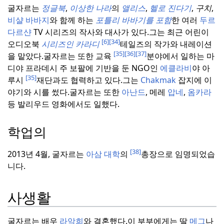
굴자르는
정글북
,
이상한 나라
의
앨리스
,
헬로 진다기
,
구치
,
비샬 바바지
와 함께 하는
포틀리 바바기를
포함
한 여러
두르
다르샨
TV 시리즈의 작사와 대사가 있다.
그는 최근 어린이
[6]
[34]
오디오북
시리즈인 카라디
테일즈의 작가와 내레이션
[35]
[36]
[37]
을 맡았다.
굴자르는 또한 교육
분야에서 일하는 마
디야 프라데시 주 보팔에 기반을 둔 NGO인
에클라비
야 아
[35]
루시
재단과도 협력하고 있다.
그는
Chakmak
잡지에 이
야기와 시를 썼다.
굴자르는 또한
아난드
, 메레
압네
,
옴카라
등 발리우드 영화에서도 일했다.
학업의
[38]
2013년 4월, 굴자르는
아삼 대학
의
총장으로 임명되었습
니다.
사생활
굴자르는 배우
라악희
와 결혼했다.
이 부부에게는 딸
메그
나