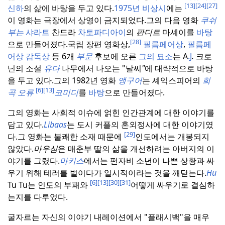
[13]
[24]
[27]
신하
의 삶에 바탕을 두고 있다.
1975년 비상시
에는
이 영화는 극장에서 상영이 금지되었다.
그의 다음 영화
쿠쉬
부는
샤라트
찬드라
차토파디아이
의
판디트
마셰이를
바탕
[28]
으로 만들어졌다.
국립 장편 영화상,
필름페어상
,
필름페
어상 감독상
등 6개
부문
후보에 오른
그의 묘소
는 A
.J
.
크로
닌의 소설
유다
나무에서 나오는 "날씨
"
에 대략적으로 바탕
을 두고 있다.
그의 1982년 영화
앵구어
는 셰익스피어의
희
[6]
[13]
곡 오류
코미디
를
바탕
으로 만들어졌다.
그의 영화는 사회적 이슈에 얽힌 인간관계에 대한 이야기를
담고 있다.
Libaas
는 도시 커플의 혼외정사에 대한 이야기였
[29]
다.
그 영화는 불쾌한 소재 때문에
인도에서는 개봉되지
않았다.
마우삼
은 매춘부 딸의 삶을 개선하려는 아버지의 이
야기를 그렸다.
마키스
에서는 펀자비 소년이 나쁜 상황과 싸
우기 위해 테러를 벌이다가 일시적이라는 것을 깨닫는다.
Hu
[6]
[13]
[30]
[31]
Tu Tu는 인도의 부패와
어떻게 싸우기로 결심하
는지를 다루었다.
굴자르는 자신의 이야기 내레이션에서 "플래시백"을 매우