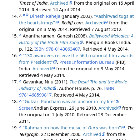
Times of India
.
Archived
from the original on 15 April
2014
. Retrieved
14 April
2014
.
a
b
^
Dinesh Raheja
(January 2003).
"Aashirwad tugs at
the heartstrings"
.
Rediff.com
.
Archived
from the
original on 3 May 2014
. Retrieved
7 August
2012
.
^
Anantharaman, Ganesh (2008).
Bollywood Melodies: A
History of the Hindi Film Song
. Penguin Books India.
p. 122.
ISBN
978-0143063407
. Retrieved
4 May
2014
.
^
"130 awardees receive the 56th national film awards
from President"
.
Press Information Bureau
(PIB),
India.
Archived
from the original on 3 May 2014
.
Retrieved
4 May
2014
.
^
Gavankar, Nilu (2011).
The Desai Trio and the Movie
Industry of India
. Author House. p. 76.
ISBN
9781468599817
. Retrieved
4 May
2014
.
^
"Gulzar: Pancham was an anchor in my life"
.
Screen
/Indian Express. 26 June 2010.
Archived
from
the original on 1 July 2010
. Retrieved
23 December
2011
.
^
"Rahman on how the music of
Guru
was born"
.
The
Telegraph
. 22 December 2006.
Archived
from the