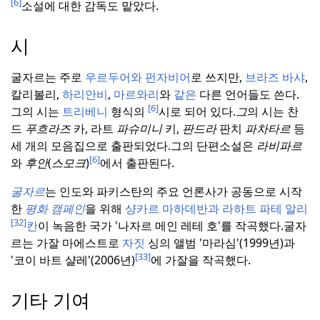
[6]
소설에 대한 감독도 맡았다.
시
굴자르는 주로
우르두어와
펀자비어
로 쓰지만,
브라즈
바샤
,
칼리볼리,
하리안비
,
마르와리
와
같은
다른 언어들도 쓴다.
[6]
그의 시는
트리베니
형식의
시로 되어 있다.
그
의 시는 찬
드
푸흐라즈
카, 라트
파슈미니
키,
판드라
판치
파차타르
등
세 개의 모음집으로 출판되었다.
그의 단편소설은
라비파르
[6]
와
후안
(
스모크
)
에서 출판된다.
굴자르
는 인도와 파키스탄의 주요 언론사가 공동으로 시작
한
평화 캠페인
을 위해
샹카르
마하데반과 라하트 파테 알리
[32]
칸
이 녹음한 국가 '나자르 메인 레테 호'를 작곡했다.
굴자
르는 가잘 마에스트로
자짓
싱의 앨범 '마라심'(1999년)과
[33]
'코이 바트 샬레'(2006년)
에 가잘을 작곡했다.
기타 기여