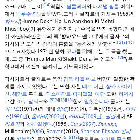
[14]
쇼크 쿠마르는 이
역할로
필름페어
와
내셔널 필름
어워드
에서
남우주연상
을 받았다.
그러나 굴자르의 가사는 1969년
하모시
(Humne Dekhi Hai Un Aankhon Ki Mehti
Khushboo)가 유행하기 전까지 큰 주목을 받지 못했다.
가네
쉬 아난타라만은 그의 책 '
발리우드
멜로디'에서 굴자르의
[15]
[a]
[16]
가사와 의도적인 감각의 혼합을 "용감하게 반항적"
으로 묘사했다.
1971년 영화
구디
를 위해 그는 두 곡을 썼는
[17]
데, 그 중 "Humko Man Ki Shakti Dena"는 인도의
많은
학교에서 여전히 불려지는 기도곡이었다.
작사가로서 굴자르는 음악
감독 라훌 데브
버만과 밀접한 관
계를 가지고 있었다.
그는 또한 사친
데브
버만,
샹카 자이키
샨
,
헤만트
쿠마르,
락스미칸트-피아렐랄
,
마단
모한,
라제시
[5]
[6]
[13]
[18]
로샨,
아누 말리크
와
함께
일했습니다
.
굴자르는
아난드
(1971년)와 메레
압네
(1971년), 마우삼(1975년),
마키
스
(
1996년
),
옴카라
(
2006년
),
카미니
(
2009년
),
딜만
에서
AR
라흐만
과
함께
일했다
.
(1998),
Guru
(
2007
),
Slumdog
Millionaire(
2008
),
Raavan
(2010),
Shankar-Ehsaan-
번티
[5]
[6]
[13]
아우
바블리
의 로이(2005).
굴자르는
아미르 쿠스
로