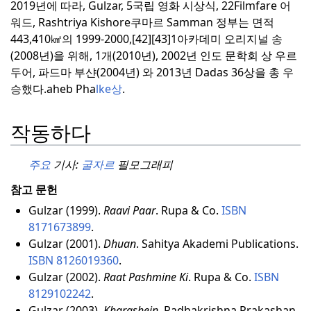
2019년에 따라, Gulzar, 5국립 영화 시상식, 22Filmfare 어
워드, Rashtriya Kishore쿠마르 Samman 정부는 면적
443,410㎢의 1999-2000,[42][43]1아카데미 오리지널 송
(2008년)을 위해, 1개(2010년), 2002년 인도 문학회 상 우르
두어, 파드마 부샨(2004년) 와 2013년 Dadas 36상을 총 우
승했다.aheb Pha
lke상
.
작동하다
주요
기사:
굴자르
필모그래피
참고 문헌
Gulzar (1999).
Raavi Paar
. Rupa & Co.
ISBN
8171673899
.
Gulzar (2001).
Dhuan
. Sahitya Akademi Publications.
ISBN
8126019360
.
Gulzar (2002).
Raat Pashmine Ki
. Rupa & Co.
ISBN
8129102242
.
Gulzar (2003).
Kharashein
. Radhakrishna Prakashan.