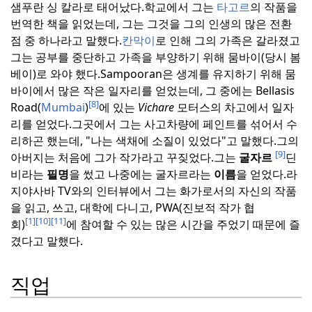
샘푸란 싱 칼라로 태어났다.
학교에서 그는
타고르
의 작품을
번역한 책을 읽었는데, 그는 그것을 그의 인생의 많은 전환
점 중 하나라고 말했다.
칸막이
로 인해 그의 가족은 갈라졌고
그는 공부를 중단하고 가족을 부양하기 위해 뭄바이(당시 봄
베이)로 와야 했다.
Sampooran은 생계를 유지하기 위해 뭄
바이에서 많은 작은 일자리를 얻었는데, 그 중에는 Bellasis
[8]
Road(
Mumbai
)
에 있는
Vichare
모터스의 차고에서 일자
리를 얻었다.
그곳에서 그는 사고차량에 페인트를 섞어서 수
리하곤 했는데, "나는 색채에 소질이 있었다"고 말했다.
그의
[9]
아버지는 처음에 그가 작가라고 꾸짖었다.
그는
굴자르
딘
비라는
필명
을 썼고 나중에는 굴자르라는
이름
을 얻었다.
라
지야사바 TV와의 인터뷰에서 그는 화가로서의 자신의 작품
을 읽고, 쓰고, 대학에 다니고, PWA(진보적 작가 협
[1]
[10]
[11]
회)
에 참여할 수 있는 많은 시간을 주었기 때문에 즐
겼다고 말했다.
직업