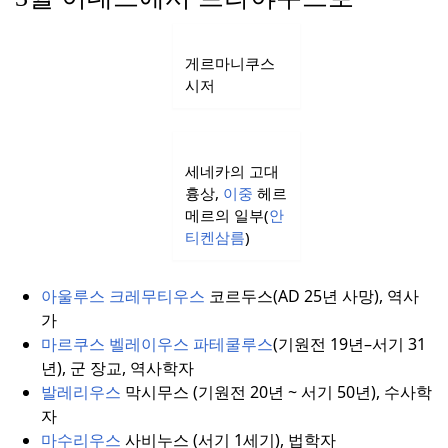
게르마니쿠스
시저
세네카의 고대
흉상,
이중
헤르
메르의 일부(
안
티켄삼름
)
아울루스 크레무티우스
코르두스(AD 25년 사망), 역사
가
마르쿠스 벨레이우스 파테쿨루스
(기원전 19년–서기 31
년), 군 장교, 역사학자
발레리우스
막시무스 (기원전 20년 ~ 서기 50년), 수사학
자
마수리우스
사비누스 (서기 1세기), 법학자