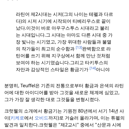
라틴어 제2시대는 시저(그의 나이는 테펠과 다르
다)의 시저 시기에 시작되어 티베리우스로 끝이
났다.
이것이 바로 아우구스투스 시대라고 불리
는 시대입니다.그 시대는 아마도 다른 시대 중 가
장 빛나는 시기였고, 가장 위대한 사람들과 불멸
[13]
의 작가들이 최고의 순수함과
완벽함으로 라
틴어를 쓰기 위해 지구상에서 함께 만난 것처럼
보여야 하는 시기였습니다.
그리고 타키투스의
[14]
자만과 감상적인 스타일은 황금기가
아니야
분명히, Teuffel은 기존의 전통으로부터 황금과 은색의 라틴
어에 대한 아이디어를 받아 그것을 새로운 체계에 심었고,
그가 가장 잘 생각한 대로 그것들을 변형시켰다.
크럿웰의 소개에서 황금기는 기원전 80년에서 서기 14년 사
이(
키케로
에서
오비드
까지)로 거슬러 올라가며, 이는 튜펠의
발견과 일치한다.
크럿웰은 "제2교시" 중에서 "산문과 시에