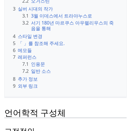
2.2
오거스틴
3
실버 시대의 작가
3.1
3월 이데스에서 트라야누스로
3.2
서기 180년 마르쿠스 아우렐리우스의 죽
음을 통해
4
스타일 변경
5
「 」를 참조해 주세요.
6
메모들
7
레퍼런스
7.1
인용문
7.2
일반 소스
8
추가 정보
9
외부 링크
언어학적 구성체