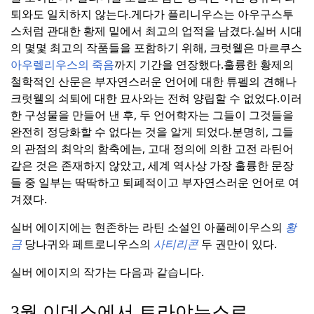
퇴와도 일치하지 않는다.
게다가 플리니우스는 아우구스투
스처럼 관대한 황제 밑에서 최고의 업적을 남겼다.
실버 시대
의 몇몇 최고의 작품들을 포함하기 위해, 크럿웰은 마르쿠스
아우렐리우스의 죽음
까지 기간을 연장했다.
훌륭한 황제의
철학적인 산문은 부자연스러운 언어에 대한 튜펠의 견해나
크럿웰의 쇠퇴에 대한 묘사와는 전혀 양립할 수 없었다.
이러
한 구성물을 만들어 낸 후, 두 언어학자는 그들이 그것들을
완전히 정당화할 수 없다는 것을 알게 되었다.
분명히, 그들
의 관점의 최악의 함축에는, 고대 정의에 의한 고전 라틴어
같은 것은 존재하지 않았고, 세계 역사상 가장 훌륭한 문장
들 중 일부는 딱딱하고 퇴폐적이고 부자연스러운 언어로 여
겨졌다.
실버 에이지에는 현존하는 라틴 소설인 아풀레이우스의
황
금
당나귀와 페트로니우스의
사티리콘
두 권만이 있다.
실버 에이지의 작가는 다음과 같습니다.
3월 이데스에서 트라야누스로