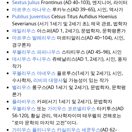
Sextus Julius
Frontinus (AD 40–103), 엔지니어, 라이터
마르쿠스 아나우스
루카누스(AD 39~65), 시인, 역사가
Publius Juventius
Celsus Titus Aufidius Hoenius
Severianus (서기 1세기 및 2세기 초), 제국 관료, 법학자
애밀리우스
아스퍼(AD 1, 2세기), 문법학자, 문학평론가
마르쿠스 발레리우스
마르티알리스(AD 40~104), 시인,
경구론자
푸블리우스 파피니우스
스타티우스 (AD 45–96), 시인
데시무스 주니우스
쥬베날리스(AD 1, 2세기), 시인, 풍자
작가
푸블리우스 아네우스
플로루스(1세기 및 2세기), 시인,
수사학자,
리비의 대명사
일 가능성이 있는 작가
벨리우스
롱구스(AD 1세기 및 2세기), 문법학자, 문학평
론가
플라비우스
카퍼(서기 1세기 및 2세기), 문법학자
푸블리우스
또는
가이우스 코르넬리우스
타키투스(AD
56-120), 황실 관리, 역사학자이며 테우펠의 견해로는
"로마 문학의 마지막 고전"이다.
가이우스 플리니우스 카실리우스 세쿤두스
(AD 62–