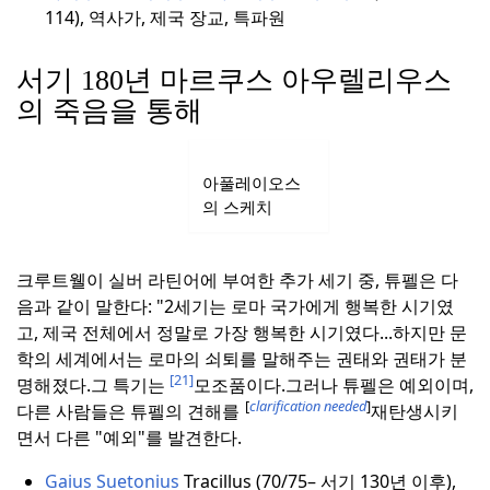
114), 역사가, 제국 장교, 특파원
서기 180년 마르쿠스 아우렐리우스
의 죽음을 통해
아풀레이오스
의 스케치
크루트웰이 실버 라틴어에 부여한 추가 세기 중, 튜펠은 다
음과 같이 말한다: "2세기는 로마 국가에게 행복한 시기였
고, 제국 전체에서 정말로 가장 행복한 시기였다...
하지만 문
학의 세계에서는 로마의 쇠퇴를 말해주는 권태와 권태가 분
[21]
명해졌다.
그 특기는
모조품이다.
그러나 튜펠은 예외이며,
[
clarification needed
]
다른 사람들은 튜펠의 견해를
재탄생시키
면서 다른 "예외"를 발견한다.
Gaius Suetonius
Tracillus (70/75– 서기 130년 이후),