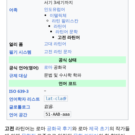
서기 3세기까지
인도유럽어
어족
이탤릭체
라틴 팔리스칸
라틴어
라틴어 문학
고전 라틴어
고대 라틴어
얼리 폼
고전 라틴 문자
필기 시스템
공식 상태
로마
공화국
공식 언어(영어)
문법 및 수사학 학파
규제 대상
언어 코드
–
ISO 639-3
언어학자 리스트
lat-cla
없음.
글로톨로그
언어 공간
51-AAB-aaa
고전
라틴어는 로마
공화국 후기
와 로마
제국 초기
의 작가들