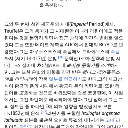
을 촉진했다.
그의 두 번째
책
인 제국주의 시대(
Imperial
Period)에서,
Teuffel은 그의 용어가 그 시대뿐만 아니라 라틴어에도 적용
된다는 것을 분명히 하면서 접근 방식에 약간의 변화를 일으
켰다.
그는 또한 데이트 계획을 AUC에서 현대의 BC/AD로 변
경했다.
그는 아우구스투스의 죽음에서 트라야누스의
죽음
[16]
까지 (서기 14-117년) 은빛
문학인 (로마
문학
의 은빛 시
대) 다스 실버네
차이탈테르
데
뢰미셴 문학가를 소개
하지
만, 그는 또한 은빛의 영향을 약간 받은
웨니그 에인플루스
데르 라티니테
의 작품
일부를 언급하기
도 한다.
그의 사고방
식이 황금과 은의 시대에서 황금과 은의 라틴어로, 또한 라
틴어를
포함
하는 것으로 바뀌었다는 것은 분명한데, 이 시점
에서는 고전 라틴어로 해석되어야 한다.
그런 점에서 그는 그
의 정보원 중 하나인 E에 의해 영향을 받았을지도 모른
[17]
다.
1852년에 은색
라틴어를 포함한
lexilogiae argentea
latinitatis
표본을
출판
한 오피츠.
튜펠의 제1시기는
고대
라
틴어와
같았고
제2시기는 황금기와 같았지만, 그의
제3시기