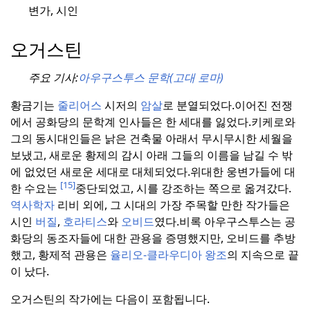
변가, 시인
오거스틴
주요 기사:
아우구스투스 문학(고대 로마)
황금기는
줄리어스
시저의
암살
로 분열되었다.
이어진 전쟁
에서 공화당의 문학계 인사들은 한 세대를 잃었다.
키케로와
그의 동시대인들은 낡은 건축물 아래서 무시무시한 세월을
보냈고, 새로운 황제의 감시 아래 그들의 이름을 남길 수 밖
에 없었던 새로운 세대로 대체되었다.
위대한 웅변가들에 대
[15]
한 수요는
중단되었고, 시를 강조하는 쪽으로 옮겨갔다.
역사학자
리비 외에, 그 시대의 가장 주목할 만한 작가들은
시인
버질
,
호라티스
와
오비드
였다.
비록 아우구스투스는 공
화당의 동조자들에 대한 관용을 증명했지만, 오비드를 추방
했고, 황제적 관용은
율리오-클라우디아 왕조
의 지속으로 끝
이 났다.
오거스틴의 작가에는 다음이 포함됩니다.