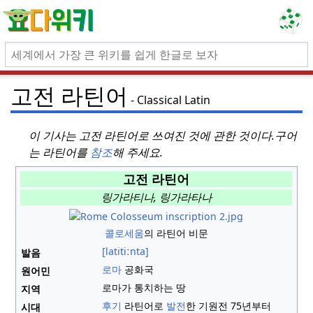
고전 라틴어
Classical Latin
이 기사는 고전 라틴어로 쓰여진 것에 관한 것이다.
구어
는 라틴어를
참조
해 주세요.
고전 라틴어
링가라티나, 링가라타나
콜로세움
의 라틴어 비문
[latitiːnta]
발음
로마
공화국
원어민
로마가 통치하는 땅
지역
후기
라틴어로
발전
한 기원전 75년부터
시대