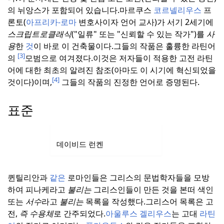
의 뉘앙스가 포함되어 있습니다.
마르쿠스
코르넬리우스
프
론토(
아프리카-로마
변호사이자 언어 교사)가 서기 2세기에
스크립트로클래식
("일류" 또는 "신뢰할 수 있는 작가")를
사
용
한
것
이 바로 이 건축물이다.
그들의 작품은 훌륭한 라틴어
[3]
의
모범으로 여겨졌다.
이것은 저자들이 적용한 고전 라틴
어에 대한 최초의 알려진 참조(아마도 이 시기에 혁신되었을
[4]
것이다)이며,
그들의 작품의 진정한 언어로 증명된다.
표준
데이비드 런켄
퀸틸리안과
같은
로마인들은 그리스의 문법학자들을 모방
하여 피나케라고
불리는
그리스인들이 만든 것을 본떠 색인
또는
서수
라고
불리는
목록을 작성했다.
그리스어 목록은 고
전,
즉 수용체
로 간주되었다.
아울루스 겔리우스
는 고대
라틴