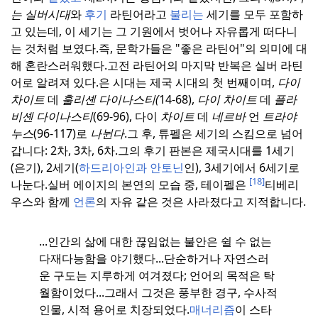
는 실버시대
와
후기
라틴어라고
불리는
세기를 모두 포함하
고 있는데, 이 세기는 그 기원에서 벗어나 자유롭게 떠다니
는 것처럼 보였다.
즉, 문학가들은 "좋은 라틴어"의 의미에 대
해 혼란스러워했다.
고전 라틴어의 마지막 반복은 실버 라틴
어로 알려져 있다.
은 시대는 제국 시대의 첫 번째이며,
다이
차이트
데
훌리셴 다이나스티(
14-68),
다이 차이트
데
플라
비셴 다이나스티
(69-96), 다이
차이트
데
네르바
언
트라야
누스
(96-117)로
나뉜다
.
그 후, 튜펠은 세기의 스킴으로 넘어
갑니다: 2차, 3차, 6차.
그의 후기 판본은 제국시대를 1세기
(은기), 2세기(
하드리아인과
안토닌
인), 3세기에서 6세기로
[18]
나눈다.
실버 에이지의 본연의 모습 중, 테이펠은
티베리
우스와 함께
언론
의 자유 같은 것은 사라졌다고 지적합니다.
...인간의 삶에 대한 끊임없는 불안은 쉴 수 없는
다재다능함을 야기했다...
단순하거나 자연스러
운 구도는 지루하게 여겨졌다; 언어의 목적은 탁
월함이었다...
그래서 그것은 풍부한 경구, 수사적
인물, 시적 용어로 치장되었다.
매너리즘
이 스타