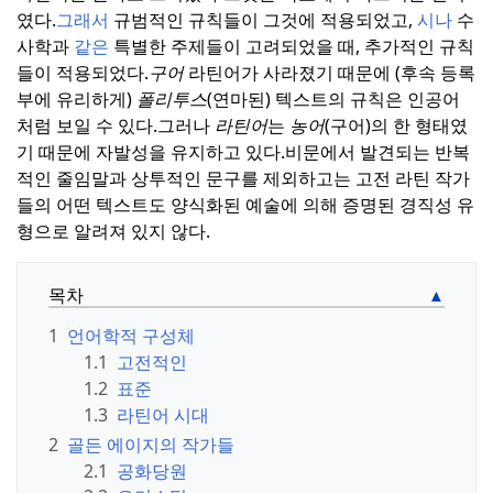
였다.
그래서
규범적인 규칙들이 그것에 적용되었고,
시나
수
사학과
같은
특별한 주제들이 고려되었을 때, 추가적인 규칙
들이 적용되었다.
구어
라틴어가 사라졌기 때문에 (후속 등록
부에 유리하게)
폴리투스
(연마된) 텍스트의 규칙은 인공어
처럼 보일 수 있다.
그러나
라틴어
는
농어
(구어)의 한 형태였
기 때문에 자발성을 유지하고 있다.
비문에서 발견되는 반복
적인 줄임말과 상투적인 문구를 제외하고는 고전 라틴 작가
들의 어떤 텍스트도 양식화된 예술에 의해 증명된 경직성 유
형으로 알려져 있지 않다.
목차
1
언어학적 구성체
1.1
고전적인
1.2
표준
1.3
라틴어 시대
2
골든 에이지의 작가들
2.1
공화당원