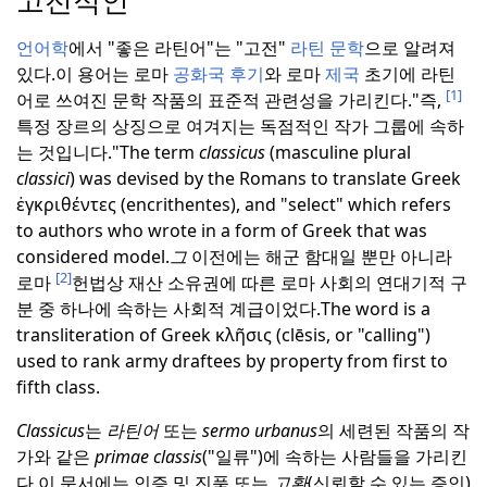
고전적인
언어학
에서 "좋은 라틴어"는 "고전"
라틴 문학
으로 알려져
있다.
이 용어는 로마
공화국 후기
와 로마
제국
초기에 라틴
[1]
어로 쓰여진 문학 작품의 표준적 관련성을 가리킨다.
"즉,
특정 장르의 상징으로 여겨지는 독점적인 작가 그룹에 속하
는 것입니다."
The term
classicus
(masculine plural
classici
) was devised by the Romans to translate Greek
ἐγκριθέντες (encrithentes), and "select" which refers
to authors who wrote in a form of Greek that was
considered model.
그
이전에는 해군 함대일 뿐만 아니라
[2]
로마
헌법상 재산 소유권에 따른 로마 사회의 연대기적 구
분 중 하나에 속하는 사회적 계급이었다.
The word is a
transliteration of Greek κλῆσις (clēsis, or "calling")
used to rank army draftees by property from first to
fifth class.
Classicus
는
라틴어
또는
sermo urbanus
의 세련된 작품의 작
가와 같은
primae classis
("일류")에 속하는 사람들을 가리킨
다.
이 문서에는 인증 및 진품 또는
고환
(신뢰할 수 있는 증인)