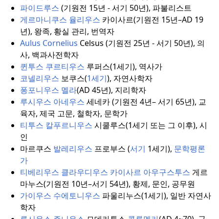
파이드루스
(기원전 15년 - 서기 50년), 파불리스트
게르마니쿠스 율리우스
카이사르(기원전 15년–AD 19
년), 왕족, 황실 관리, 번역자
Aulus Cornelius
Celsus (기원전 25년 - 서기 50년), 의
사, 백과사전학자
퀸투스 쿠르티우스
루퍼스(1세기), 역사가
코넬리우스
보쿠스(
1세기
), 자연사학자
퐁포니우스 멜라
(AD 45년), 지리학자
루시우스 아네우스
세네카 (기원전 4년– 서기 65년), 교
육자, 제국 고문, 철학자, 문학가
티투스 칼푸르니우스
시쿨루스(1세기 또는 그 이후), 시
인
마르쿠스
발레리우스
프로부스 (
서기
1세기),
문학평론
가
티베리우스 클라우디우스 카이사르 아우구스투스
게르
마누스(기원전 10년–서기 54년), 황제, 문인, 공무원
가이우스 수에토니우스
파울리누스(1세기), 일반 자연사
학자
루시우스 주니우스
모데라투스
콜루멜라
(AD 4~70), 군