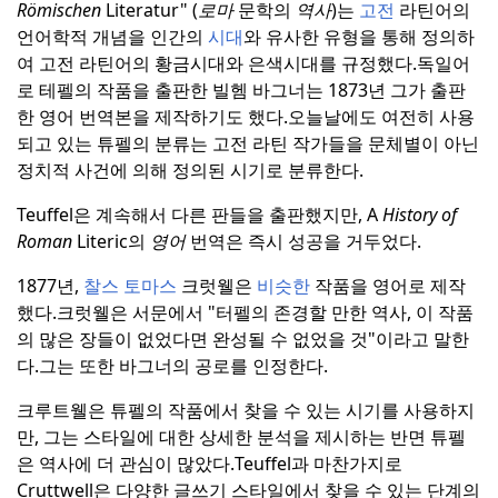
Römischen
Literatur" (
로마
문학의
역사
)는
고전
라틴어의
언어학적 개념을 인간의
시대
와 유사한 유형을 통해 정의하
여 고전 라틴어의 황금시대와 은색시대를 규정했다.
독일어
로 테펠의 작품을 출판한 빌헴 바그너는 1873년 그가 출판
한 영어 번역본을 제작하기도 했다.
오늘날에도 여전히 사용
되고 있는 튜펠의 분류는 고전 라틴 작가들을 문체별이 아닌
정치적 사건에 의해 정의된 시기로 분류한다.
Teuffel은 계속해서 다른 판들을 출판했지만, A
History of
Roman
Literic의
영어
번역은 즉시 성공을 거두었다.
1877년,
찰스 토마스
크럿웰은
비슷한
작품을 영어로 제작
했다.
크럿웰은 서문에서 "터펠의 존경할 만한 역사, 이 작품
의 많은 장들이 없었다면 완성될 수 없었을 것"이라고 말한
다.
그는 또한 바그너의 공로를 인정한다.
크루트웰은 튜펠의 작품에서 찾을 수 있는 시기를 사용하지
만, 그는 스타일에 대한 상세한 분석을 제시하는 반면 튜펠
은 역사에 더 관심이 많았다.
Teuffel과 마찬가지로
Cruttwell은 다양한 글쓰기 스타일에서 찾을 수 있는 단계의