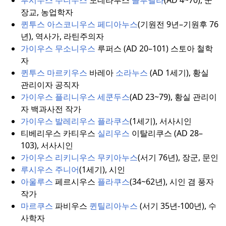
장교, 농업학자
퀸투스 아스코니우스 페디아누스
(기원전 9년–기원후 76
년), 역사가, 라틴주의자
가이우스 무소니우스
루퍼스 (AD 20–101) 스토아 철학
자
퀸투스 마르키우스
바레아
소라누스
(AD 1세기), 황실
관리이자 공직자
가이우스 플리니우스 세쿤두스
(AD 23~79), 황실 관리이
자 백과사전 작가
가이우스 발레리우스 플라쿠스
(1세기), 서사시인
티베리우스 카티우스
실리우스
이탈리쿠스 (AD 28–
103), 서사시인
가이우스 리키니우스 무키아누스
(서기 76년), 장군, 문인
루시우스 주니어
(1세기), 시인
아울루스
페르시우스
플라쿠스
(34~62년), 시인 겸 풍자
작가
마르쿠스
파비우스
퀸틸리아누스
(서기 35년-100년), 수
사학자