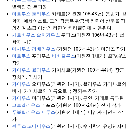
발행인 겸 특파원
마르쿠스 툴리우스
키케로(기원전 106-43년), 웅변가, 철
학자, 에세이스트. 그의 작품은 황금색 라틴어 산문을 정
의하며 초급 이상의 라틴어 커리큘럼에 사용된다.
세르비우스 술피키우스
루퍼스(기원전 106년-43년), 법
학자, 시인
데시무스 라베리우스
(기원전 105년-43년), 마임즈 작가
마르쿠스
푸리우스
비바쿨루스
(기원전 1세기),
프레셔스
작가
가이우스 율리우스
카이사르(기원전 100년-44년), 장군,
정치가, 역사가
가이우스
오피우스(기원전 1세기), 율리우스 카이사르의
비서, 카이사르의 이름으로 추정되는 작가
가이우스
마티우스(기원전 1세기), 공인, 키케로 특파원
코르넬리우스
네포스 (기원전 100년-24년), 전기 작가
푸블릴리우스 시루스
(기원전 1세기), 마임과 격언의 작
가
퀸투스 코니피우스
(기원전 1세기), 수사학의 유명인사이