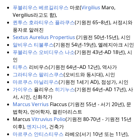
푸블리우스 베르길리우스
마로(
Virgilius
Maro,
Vergilius라고도 함),
퀸투스 호라티우스 플라쿠스
(기원전 65~8년), 서정시와
풍자로 알려진
Sextus Aurelius Propertius
(기원전 50년-15년), 시인
알비우스 티불루스
(기원전 54년-19년), 엘레지아크 시인
푸블리우스 오비디우스 나소
(기원전 43년-AD 18년), 시
인
티투스
리비우스(기원전 64년–AD 12년), 역사가
그라티우스 팔리스쿠스
(오비드와 동시대), 시인
마르쿠스 마닐리우스
(기원전 1세기 AD), 점성가, 시인
가이우스
율리우스
히기누스
(기원전 64년–AD 17년), 사
서, 시인, 신화작가
Marcus Verrius
Flaccus (기원전 55년 - 서기 20년), 문
법학자, 언어학자, 캘린더리스트
Marcus
Vitruvius Polio
(기원전 80-70년 - 기원전 15년
이후),
엔지니어
, 건축가
마르쿠스 안티스티우스
라베오(서기 10년 또는 11년),