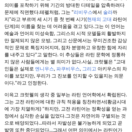
의미를 포착하기 위해 기간의 방대한 디테일을 압축하려다
문제에 직면했다.
테펠처럼, 그는 "
리비우스
에서
술라
까
지"라고 부르며 세 시기 중 첫 번째 시기(
현재의 고대
라틴어
단계)의 이름을 찾는 데 어려움을 겪고 있다.
그는 이 언어는
예술과 언어의 미성숙함, 그리스의 시적 모델들의 활발하지
만 절제되지 않은 모방, 그리고 산문에서는 무미건조한 감상
적인 문체로 특징지어지며, 점차 분명하고 유창한 힘에 자리
를 내주고 있다"고 말한다. 이 추상들은 라틴 문학에 정통하
지 않은 사람들에게는 별 의미가 없다.
사실, 크럿웰은 "고대
인들은 실제로
엔니우스
,
파쿠비우스
,
그리고
아키우스의 차
이를 보았지만, 우리가 그 진보를 인지할 수 있을지는 의문
이다."라고 인정한다.
이윽고 크럿웰의 생각 중 일부는 라틴 언어학에서 확립된다.
그는 고전 라틴어에 대한 규칙 적용을 칭찬하면서(황금시대
에 가장 치열하게) "하지만, 고전 라틴어는 정확성을 얻는 과
정에서 심각한 손실을 입었다.
그것은 자연어와 구별되는 것
으로 배양되었다...
따라서 자발성은 불가능하게 되었고 곧
발명 또한 중단되었다...
그래서 어떤 의미에서는 라틴어가