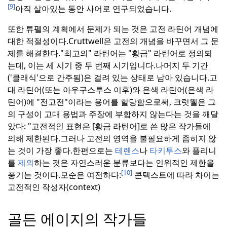
[9]
아직 살아있는 동안 사어로 연구되었습니다.
또한 튜펠의 계획에서 문제가 되는 것은 고전 라틴어 개념에
대한 적절성이다.
Cruttwell은 고전의 개념을 바꾸면서 그 문
제를 해결한다.
"최고의" 라틴어는 "황금" 라틴어로 정의되
는데, 이는 세 시기 중 두 번째 시기입니다.
나머지 두 기간
('클래식'으로 간주됨)은 걸려 있는 상태로 남아 있습니다.
고
대 라틴어(또는 아우구스투스 이후)와 은색 라틴어(은색 라
틴어)에 "전고전"이라는 용어를 할당함으로써, 크럿웰은 그
의 구성이 고대 용법과 주장에 부합하지 않는다는 것을 깨달
았다: "고전적인 표현은 [황금 라틴어]로 쓴 많은 작가들에
의해 제한된다.
그러나 고전의 영역을 불필요하게 좁히지 않
는 것이 가장 좋다.한편으로는
테렌스
나
타키투스
와 플리니
를
제외
하는 것은 자연스러운 분류보다는 인위적인 제한을
[10]
풍기는 것이다.
모순은 여전하다
:
콘텍스트에 따라 차이는
고전적인 작성자(context)
골든 에이지의 작가들