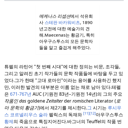
메케나스 리셉션
에서 석유회
사
스테판 바카워비츠
, 1890
년
고전에 대한 예술가의 견
해.
Maecenas는 황금기, 특히
아우구스투스의 모든 문학자
들을 알고 즐겁게 해주었다.
튜펠의 라틴어 "첫 번째 시대"에 대한 정의는 비문, 조각들,
그리고 알려진 초기 작가들의 문학 작품들에 바탕을 두고 있
었다.
그가 한때 "고대 로마인"이라는 용어를 사용하긴 했지
만, 이러한 발견의 대부분은 이름 없는 채로 남아 있다.
테펠
은
671-767년
AUC (기원전 83년–기원전 14년)의 그의 주요
작품인 das
goldene
Zeitalter
der
romischen
Literator (
로
마 문학의 황금기
)에서 제2기를 제시한다.
그
시기는
루시우
[11]
[12]
스 코르넬리우스 술라
펠릭스의 독재와
아우구스투스
황제
의 죽음으로 특징지어진다.
바그너의 Teuffel의 작품 번