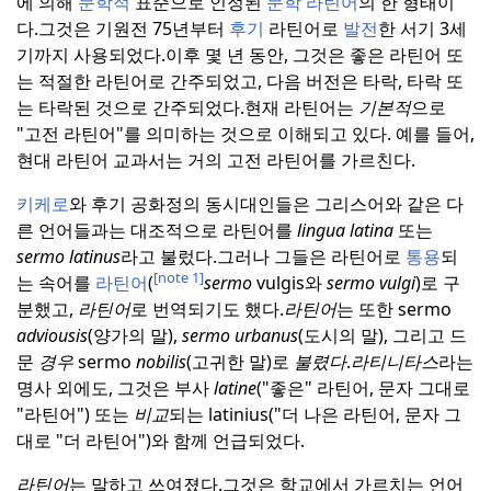
에 의해
문학적
표준으로 인정된
문학 라틴어
의 한 형태이
다.
그것은 기원전 75년부터
후기
라틴어로
발전
한 서기 3세
기까지 사용되었다.
이후 몇 년 동안, 그것은 좋은 라틴어 또
는 적절한 라틴어로 간주되었고, 다음 버전은 타락, 타락 또
는 타락된 것으로 간주되었다.
현재 라틴어는
기본적
으로
"고전 라틴어"를 의미하는 것으로 이해되고 있다. 예를 들어,
현대 라틴어 교과서는 거의 고전 라틴어를 가르친다.
키케로
와 후기 공화정의 동시대인들은 그리스어와 같은 다
른 언어들과는 대조적으로 라틴어를
lingua latina
또는
sermo latinus
라고 불렀다.
그러나 그들은 라틴어로
통용
되
[note 1]
는 속어를
라틴어
(
sermo
vulgis와
sermo vulgi
)로 구
분했고,
라틴어
로 번역되기도 했다.
라틴어
는 또한 sermo
adviousis
(양가의 말),
sermo urbanus
(도시의 말), 그리고 드
문
경우
sermo
nobilis
(고귀한 말)로
불렸다
.
라티니타스
라는
명사 외에도, 그것은 부사
latine
("좋은" 라틴어, 문자 그대로
"라틴어") 또는
비교
되는 latinius("더 나은 라틴어, 문자 그
대로 "더 라틴어")와 함께 언급되었다.
라틴어
는 말하고 쓰여졌다.
그것은 학교에서 가르치는 언어