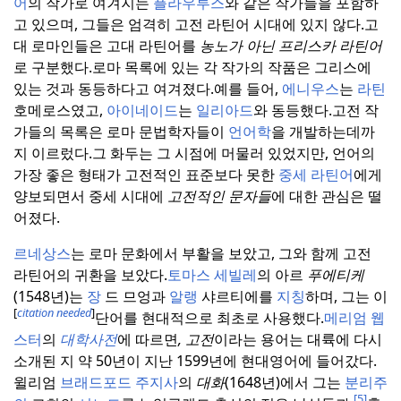
어
의 작가로 여겨지는
플라우투스
와 같은 작가들을 포함하
고 있으며, 그들은 엄격히 고전 라틴어 시대에 있지 않다.
고
대 로마인들은 고대 라틴어를
농노가 아닌
프리스카 라틴어
로 구분했다.
로마 목록에 있는 각 작가의 작품은 그리스에
있는 것과 동등하다고 여겨졌다.
예를 들어,
에니우스
는
라틴
호메로스였고,
아이네이드
는
일리아드
와 동등했다.
고전 작
가들의 목록은 로마 문법학자들이
언어학
을 개발하는데까
지 이르렀다.
그 화두는 그 시점에 머물러 있었지만, 언어의
가장 좋은 형태가 고전적인 표준보다 못한
중세 라틴어
에게
양보되면서 중세 시대에
고전적인 문자들
에 대한 관심은 떨
어졌다.
르네상스
는 로마 문화에서 부활을 보았고, 그와 함께 고전
라틴어의 귀환을 보았다.
토마스 세빌레
의 아르
푸에티케
(1548년)는
장
드 므엉과
알랭
샤르티에를
지칭
하며, 그는 이
[
citation needed
]
단어를 현대적으로 최초로 사용했다.
메리엄 웹
스터
의
대학사전
에 따르면
, 고전
이라는 용어는 대륙에 다시
소개된 지 약 50년이 지난 1599년에 현대영어에 들어갔다.
윌리엄
브래드포드 주지사
의
대화
(1648년)에서 그는
분리주
[5]