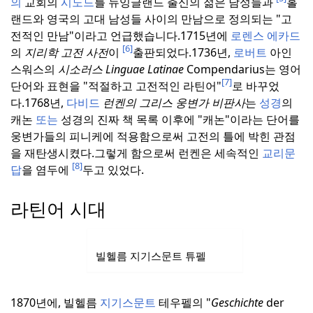
의
교회의
시노드
를 뉴잉글랜드 출신의 젊은 남성들과
홀
랜드와 영국의 고대 남성들 사이의 만남으로 정의되는 "고
전적인 만남"이라고 언급했습니다.
1715년에
로렌스 에카드
[6]
의
지리학 고전 사전
이
출판되었다.
1736년,
로버트
아인
스워스의
시소러스 Linguae Latinae
Compendarius는 영어
[7]
단어와 표현을 "적절하고 고전적인 라틴어"
로 바꾸었
다.
1768년,
다비드
런켄의 그리스 웅변가 비판사
는
성경
의
캐논
또는
성경의 진짜 책 목록 이후에 "캐논"이라는 단어를
웅변가들의 피니케에 적용함으로써 고전의 틀에 박힌 관점
을 재탄생시켰다.
그렇게 함으로써 런켄은 세속적인
교리문
[8]
답
을 염두에
두고 있었다.
라틴어 시대
빌헬름 지기스문트 튜펠
1870년에, 빌헬름
지기스문트
테우펠의 "
Geschichte
der