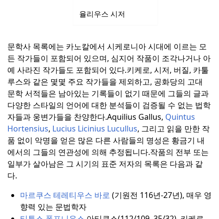
율리우스 시저
문학사 목록에는 카노칼에서 시케로니아 시대에 이르는 모
든 작가들이 포함되어 있으며, 심지어 작품이 조각나거나 아
예 사라진 작가들도 포함되어 있다.
키케로, 시저, 버질, 카툴
루스와 같은 몇몇 주요 작가들을 제외하고, 공화당의 고대
문학 서적들은 남아있는 기록들이 없기 때문에 그들의 글과
다양한 스타일의 언어에 대한 분석들이 검증될 수 없는 법학
자들과 웅변가들을 찬양한다.
Aquilius Gallus,
Quintus
Hortensius
,
Lucius Licinius Lucullus
, 그리고 읽을 만한 작
품 없이 악명을 얻은 많은 다른 사람들의 명성은 황금기 내
에서의 그들의 연관성에 의해 추정됩니다.
작품의 전부 또는
일부가 살아남은 그 시기의 표준 저자의 목록은 다음과 같
다.
마르쿠스 테레티우스 바로
(기원전 116년-27년), 매우 영
향력 있는 문법학자
티투스 폼포니우스
아티쿠스(112/109–35/32), 키케로