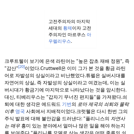
고전주의자의 마지막
세대의
황제
이자 고전
주의자인 마르쿠스
아
우렐리우스
.
크루트웰이 보기에 은색 라틴어는 "높은 잡초 재배 정원", 즉
[20]
"감산"
이었다.
Cruttwell은 이미 그가 본 것을 황금 라틴
어로 자발성의 상실이라고 비난했었다.
튜펠은 실버시대를
자연어의 상실, 즉 자발성의 상실이라고 여겼는데, 이는 실
버시대가 황금기에 마지막으로 나타났다는 것을 암시한다.
대신, 티베리우스는 "갑자기 무너진 편지들"을 가져왔다.
쇠
퇴에 대한 생각은 에드워드
기번
의
로마 제국의 쇠퇴와 몰락
이후
영국
사회에서 지배적이었다.
크럿웰은 다시 한번 그의
주식 발표에 대해 불안감을 드러낸다: "플리니스의
자연사
는 매우
흥미 있는 분야에서 얼마나 많은 일을 해야 하는지
를 보여준다."
플리니를 모델로 삼는 생각은 어떤 종류의 쇠