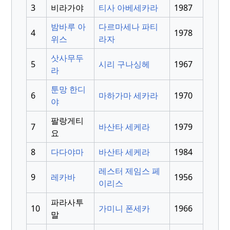
3
비라가야
티사 아베세카라
1987
밤바루 아
다르마세나 파티
4
1978
위스
라자
삿사무두
5
시리 구나싱헤
1967
라
툰망 한디
6
마하가마 세카라
1970
야
팔랑게티
7
바산타 세케라
1979
요
8
다다야마
바산타 세케라
1984
레스터 제임스 페
9
레카바
1956
이리스
파라사투
10
가미니 폰세카
1966
말