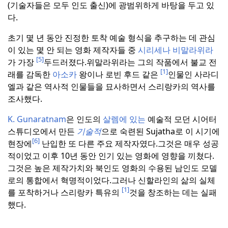
(기술자들은 모두 인도 출신)에 광범위하게 바탕을 두고 있
다.
초기 몇 년 동안 진정한 토착 예술 형식을 추구하는 데 관심
이 있는 몇 안 되는 영화 제작자들 중
시리세나 비말라위라
[5]
가 가장
두드러졌다.
위말라위라는 그의 작품에서 불교 전
[1]
래를 감독한
아소카
왕이나 로빈 후드 같은
인물인 사라디
엘과 같은 역사적 인물들을 묘사하면서 스리랑카의 역사를
조사했다.
K. Gunaratnam
은 인도의
살렘에 있는
예술적 모던 시어터
스튜디오에서 만든
기술적
으로 숙련된 Sujatha로 이 시기에
[6]
현장에
난입한 또 다른 주요 제작자였다.
그것은 매우 성공
적이었고 이후 10년 동안 인기 있는 영화에 영향을 끼쳤다.
그것은 높은 제작가치와 북인도 영화의 수용된 남인도 모델
로의 통합에서 혁명적이었다.
그러나 신할라인의 삶의 실체
[1]
를 포착하거나 스리랑카 특유의
것을 창조하는 데는 실패
했다.