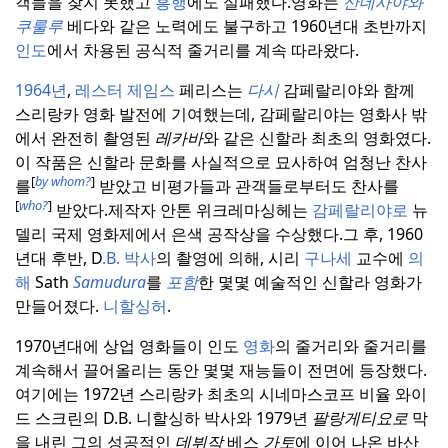
객들을 찾지 못했고
흥행
에도 실패했다.
영화는
산데사야와
쿠룰루
베다와 같은 노력에도 불구하고 1960년대 초반까지
인도
에서 차용된 공식적 줄거리를 계속 따라왔다.
1964년
,
레스터 제임스
페리스는
다시
감페랄리야와 함께
스리랑카 영화 발전에 기여했는데, 감페랄리야는 영화사 밖
에서 완전히 촬영된
레카바
와 같은 신할라 최초의 영화였다.
이 작품은 신할라 문화를 사실적으로 묘사하여 엄청난 찬사
[
by whom?
]
를
받았고 비평가들과 관객들로부터도 찬사를
[
who?
]
받았다.
제작자 안톤 위크레마싱헤는
감페랄리야로
뉴
델리 국제 영화제에서 은색 공작상을 수상했다.
그 후, 1960
년대 후반, D
.B. 박사
의 촬영에 의해, 시리
구나세
교수에
의
해
Sath
Samudura
를
포함
한 몇몇 예술적인 신할라 영화가
만들어졌다.
니할싱허
.
1970년대에 상업 영화들이 인도
영화
의 줄거리와 줄거리를
계속해서 끌어올리는 동안 몇몇 재능들이 전면에 등장했다.
여기에는 1972년 스리랑카 최초의 시네마스코프 비율 와이
드 스크린의 D.B. 니할싱하 박사와 1979년
팔랑게티요로
막
을 내린 그의 성공적인
데뷔작
베스
가토
에 이어 나온 바산