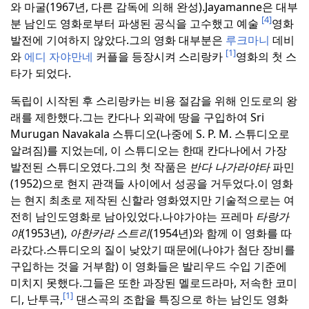
와 마굴(1967년, 다른 감독에 의해 완성).
Jayamanne은 대부
[4]
분 남인도 영화로부터 파생된 공식을 고수했고 예술
영화
발전에 기여하지 않았다.
그의 영화 대부분은
루크마니
데비
[1]
와
에디 자야만네
커플을 등장시켜 스리랑카
영화의 첫 스
타가 되었다.
독립이 시작된 후 스리랑카는 비용 절감을 위해 인도로의 왕
래를 제한했다.
그는 칸다나 외곽에 땅을 구입하여 Sri
Murugan Navakala 스튜디오(나중에 S. P. M. 스튜디오로
알려짐)를 지었는데, 이 스튜디오는 한때 칸다나에서 가장
발전된 스튜디오였다.
그의 첫 작품은
반다 나가라야타
파민
(1952)으로 현지 관객들 사이에서 성공을 거두었다.
이 영화
는 현지 최초로 제작된 신할라 영화였지만 기술적으로는 여
전히 남인도영화로 남아있었다.
나야가야는 프레마
타랑가
야
(1953년),
아한카라 스트리
(1954년)와 함께 이 영화를 따
라갔다.
스튜디오의 질이 낮았기 때문에(나야가 첨단 장비를
구입하는 것을 거부함) 이 영화들은 발리우드 수입 기준에
미치지 못했다.
그들은 또한 과장된 멜로드라마, 저속한 코미
[1]
디, 난투극,
댄스곡의 조합을 특징으로 하는 남인도 영화