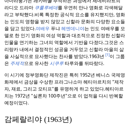
아마라퉁가는
레카바를
추적하는 과정에서 세네비라트의
라디오 드라마
쿠룰루베데
를 우연히 만나 영화로 각색해달
라고 부탁했다.
비록 특정한 공식적 요소를 유지했지만, 영화
는 인도의 영향을 받지 않았고 신할라 문화의 다양한 요소들
을 담고 있었다.
여배우
푸냐
헤엔데니야
는 인도 여배우를 모
델로 한 인기 영화의 여성 역할과 대조적으로 진정한 신할라
인물을 연기하는 그녀의 역할에서 기반을 다졌다.
그것은 스
리랑카 내에서 결정적인 성공을 거두었고 신할라 마을의 삶
[1]
을 사실적으로 묘사했다는 찬사를 받았다.
1963년
이 그룹
은
주제적
으로 유사한
시쿠루
타루와를 뒤따랐다.
이 시기에 정부영화단 제작진은 특히 1952년 베니스 국제영
화제에서 금상을 수상한 프라그나소마 헤티아르치의 "제작
자, 재료, 그리고 모티프"를 유명하게 하고 있었다.
헤티아르
치는 1972년 "실론차 100주년"으로 이 업적을 다시 반복할
예정이었다.
감페랄리야 (1963년)