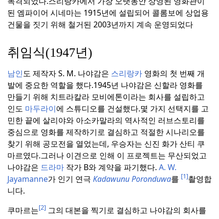
목격되었다.
스리랑카에서 가장 오랫동안 상영된 영화관이
된 엠파이어 시네마는 1915년에 설립되어 콜롬보에 상업용
건물을 짓기 위해 철거된 2003년까지 계속 운영되었다
취임식(1947년)
남인
도 제작자 S. M. 나야감은
스리랑카
영화의 첫 번째 개
발에 중요한 역할을 했다.
1945년 나야감은 신할라 영화를
만들기 위해 치트라칼라 모비에톤이라는 회사를 설립하고
인도
마두라이
에 스튜디오를 건설했다.
몇 가지 선택지를 고
민한 끝에 살리야와 아소카말라의 역사적인 러브스토리를
중심으로 영화를 제작하기로 결심하고 적절한 시나리오를
찾기 위해 공모전을 열었는데, 우승자는 신진 화가 산티 쿠
마르였다.
그러나 이견으로 인해 이 프로젝트는 무산되었고
나야감은
드라마
작가
B와 계약을 파기했다.
A. W.
[1]
Jayamanne
가 인기 연극
Kadawunu Poronduwa
를
촬영합
니다.
[2]
쿠마르는
그의 대본을 찍기로 결심하고 나야감의 회사를