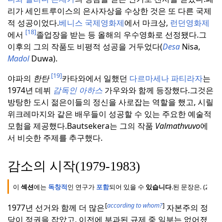
리가 세인트루이스의 은사자상을 수상한 것은 또 다른 국제
적 성공이었다.
베니스 국제영화제
에서 마크상,
런던영화제
[18]
에서
졸업장을 받는 등 올해의 우수영화로 선정됐다.
그
이후의 그의 작품도 비평적 성공을 거두었다(
Desa
Nisa,
Madol
Duwa).
[19]
야파의
한탄
카타와에서 일했던
다르마세나 파티라자
는
1974년 데뷔
감독인 아하스
가우와와 함께 등장했다.
그것은
방탕한 도시 젊은이들의 정신을 사로잡는 역할을 했고, 시릴
위크레마지와 같은 배우들이 성공할 수 있는 주요한 예술적
모험을 제공했다.
Bautsekera는 그의 작품
Valmathvuvo
에
서 비슷한 주제를 추구했다.
감소의 시작(1979-1983)
이
섹션
에는
독창적
인 연구가
포함
되어 있을 수
있습니다
.
된 문장은
.
(2017
[
according to whom?
]
1977년 선거와 함께 더 많은
자본주의 정
당이 정권을 잡았고, 이전에 부과된 규제 중 일부는 없어졌