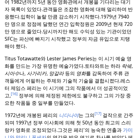
어 1982년까지 5년 동안 영화관에서 개봉을 기다리는 대기
자 목록이 있었다.
관객들은 조잡한 영화에 대해 멀리하며 반
응했다.
입학이 놀랄 만큼 감소하기 시작했다.
1979년 7940
만 명으로 정점에 달했던 연간 입학정원은 2009년 현재 720
만 명으로 줄었다.
당시까지만 해도 수익성 있는 기관이었던
SFC는 파산에 빠지기 시작했고 정부의 자금 유입으로 지탱
해야 했다.
Titus Totawatte와 Lester James Peries는 이 시기 예술 영
화를 만드는 가장 유명한 예술가였다.
토타와트는 하라
락쉐
,
시아수
나,
사가리카
,
망갈라
등의
영화
를 감독하여 주류 관
객들에게 어필하는 주제와 기술적 기술을 결합시켰다.
레스
터 제임스 페리는 이 시기에 그의 작품에서 더 성공적이었
[16]
고,
정부에 의해 제정된 제한에도 불구하고 그의 가장 중
요한 작품들 중 일부를 만들었다.
[17]
1972년에 개봉된 페리의
니다나야
는 그의
걸작으로 간주
되며 1997년 정부 이사회에 의해 첫 50년 동안 최고의 스리
랑카 영화로 조정되었다.
그것은 페리'의 능숙한 연출과
가미
니와
말리니 폰세카
의 영감을 받은 연기로 찬사를 받았다.
페