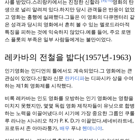
[9]
[10]
사를 받았다.
스리랑카에서는 진정한 신할라
영화의 탄
생으로 널리 알려져 있다.
하지만 당시 관객들은 반응이 없었
고 영화는 흥행에 실패했다.
그들은 이 영화의 다큐멘터리 같
은 성격과 당시의 영화에서 흔히 볼 수 있는 멜로드라마적
특징을 피하는 것에 익숙하지 않았다.
예를 들어, 주요 로맨
스 플롯의 부족은 일부 사람들에게는 불만이었다.
레카바의 전철을 밟다(1957년-1963)
인기영화는 인디언의 틀에서도 계속되었다.
그 영화에는 큰
관심이 있었다.
신할라 신문
란카디파
는 디파시카 상을 수여
하는 제1회 영화제를 시작했다.
비록 레카바는 인도 영화를 모방하는 인기 영화에는 영향을
미치지 못했지만, 몇몇 독립 영화 제작자들이 유닛으로 합병
하는 노력을 이끌어냈다.
이 시기에 가장 중요한 그룹인 쿠룰
루 라나는 시나리오 작가 P. K. D.가 이끌었다.
세네비라트네,
프로듀서 존 아마라퉁가,
배우
푸냐
헨데니야
.