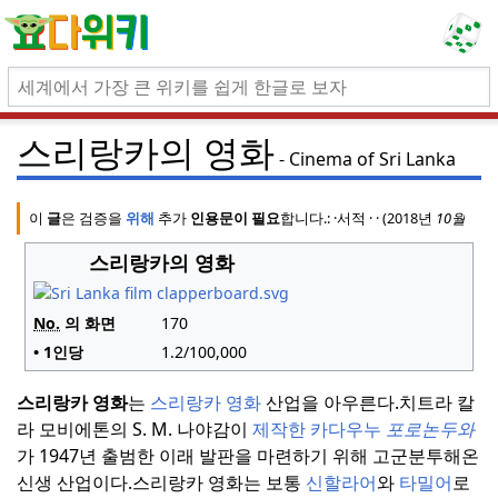
스리랑카의 영화
Cinema of Sri Lanka
이
글
은 검증을
위해
추가
인용문이 필요
합니다.
:
·
서적 ·
·
(2018년
10월
(이
스리랑카의 영화
No.
의 화면
170
• 1인당
1.2/100,000
스리랑카 영화
는
스리랑카
영화
산업을 아우른다.
치트라 칼
라 모비에톤의 S.
M. 나야감이
제작한 카다우누
포로논두와
가 1947년 출범한 이래 발판을 마련하기 위해 고군분투해온
신생 산업이다.
스리랑카 영화는 보통
신할라어
와
타밀어
로