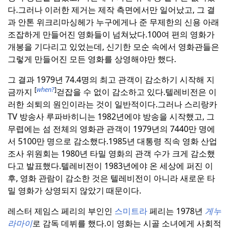
다.
그러나 이러한 제거는 제작 측면에서만 일어났고, 그 결
과 안톤 위크리마싱헤가 누구에게나 준 무제한의 신용 아래
조잡하게 만들어진 영화들이 넘쳐났다.
100여 편의 영화가
개봉을 기다리고 있었는데, 신기한 모순 속에서 영화관들은
그렇게 만들어진 모든 영화를 상영해야만 했다.
그 결과 1979년 74.4명의 최고 관객이 감소하기 시작해 지
[
when?
]
금까지
걷잡을 수 없이 감소하고 있다.
텔레비전은 이
러한 쇠퇴의 원인이라는 것이 일반적이다.
그러나 스리랑카
TV 방송사 루파바히니는 1982년에야 방송을 시작했고, 그
무렵에는 섬 전체의 영화관 관객이 1979년의 7440만 명에
서 5100만 명으로 감소했다.
1985년 대통령 직속 영화 산업
조사 위원회는 1980년 타밀 영화의 관객 수가 크게 감소했
다고 발표했다.
텔레비전이 1983년에야 온 세상에 퍼진 이
후, 영화 관람이 감소한 것은 텔레비전이 아니라 새로운 타
밀 영화가 상영되지 않았기 때문이다.
레스터 제임스 페리의 부인인
스미트라
페리는 1978년
게누
라마이
로 감독 데뷔를 했다.
이 영화는 시골 소녀에게 사회적