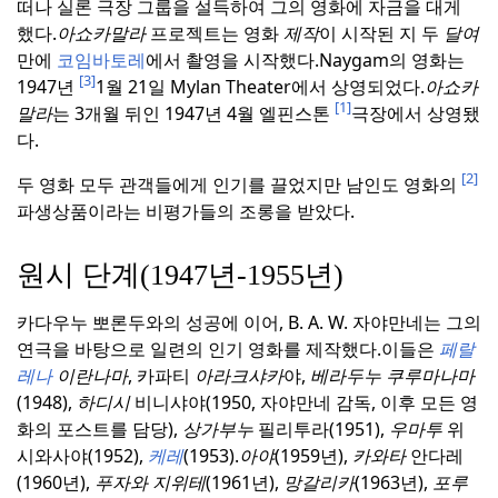
떠나 실론 극장 그룹을 설득하여 그의 영화에 자금을 대게
했다.
아쇼카말라
프로젝트는 영화
제작
이 시작된 지 두
달여
만에
코임바토레
에서 촬영을 시작했다.
Naygam의 영화는
[3]
1947년
1월 21일 Mylan Theater에서 상영되었다.
아쇼카
[1]
말라
는 3개월 뒤인 1947년 4월 엘핀스톤
극장에서 상영됐
다.
[2]
두 영화 모두 관객들에게 인기를 끌었지만 남인도 영화의
파생상품이라는 비평가들의 조롱을 받았다.
원시 단계(1947년-1955년)
카다우누 뽀론두와의 성공에 이어, B. A. W. 자야만네는 그의
연극을 바탕으로 일련의 인기 영화를 제작했다.
이들은
페랄
레나
이란나마
, 카파티
아라크샤카
야,
베라두누 쿠루마나마
(1948),
하디시
비니샤야(1950, 자야만네 감독, 이후 모든 영
화의 포스트를 담당),
상가부누
필리투라(1951),
우마투
위
시와사야(1952),
케레
(1953).
아야
(1959년),
카와타
안다레
(1960년),
푸자와 지위테
(1961년),
망갈리카
(1963년),
포루