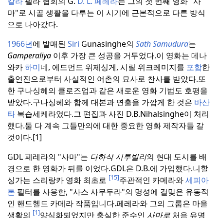
칼라
펠라 협회의 G.
D. L. 페레라
는 그의 첫 번째 영화 "사
마"로 시골 생활을 다루는 이 시기에 근본적으로 다른 방식
으로 나아갔다.
1966년
에 발매된
Siri
Gunasinghe의
Sath Samudura
는
Gamperaliya
이후 가장 큰 성공을 거두었다.
이 영화는 데나
와카
하미
네, 에드먼드 위제싱게, 시릴 위크레미지를
포함
한
출연진으로부터 사실적인 어촌의 묘사로 찬사를 받았다.
또
한 구나싱헤의 클로즈업과 같은 새로운 영화 기법도 호평을
받았다.
구나싱헤와 함께 대본과 연출을 가깝게 한 것은
바산
타
복습세케라였다.
그 편집과 사진 D.B.Nihalsinghe이 처리
했다.
둘 다 계속 그들만의에 대한 중요한 영화 제작자들 갈
것이다.[1]
GDL 페레라의 "사마"는
다하삭 시투빌리
의 현대 도시를 배
경으로 한 영화가 뒤를 이었다.
GDL은 D.B.에 가입했다.
니할
[15]
싱가는 스리랑카 영화 최초로
주관적인 카메라와
세피아
톤
필터를 사용한, "사스 사무두라"의 명성에 걸맞은 유동적
인 핸드헬드 카메라 작품입니다.
페레라와 그의 그룹은 마을
[1]
생활의
양식화되었지만 충실한 준수인
사마로
처음 유명