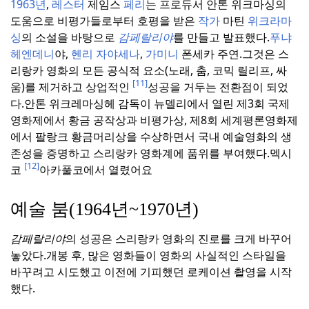
1963년
,
레스터
제임스
페리
는 프로듀서 안톤 위크마싱의
도움으로 비평가들로부터 호평을 받은
작가
마틴
위크라마
싱
의 소설을 바탕으로
감페랄리야
를 만들고 발표했다.
푸냐
헤엔데니
야,
헨리
자야세나
,
가미니
폰세카 주연.
그것은 스
리랑카 영화의 모든 공식적 요소(노래, 춤, 코믹 릴리프, 싸
[11]
움)를 제거하고 상업적인
성공을 거두는 전환점이 되었
다.
안톤 위크레마싱헤 감독이 뉴델리에서 열린 제3회 국제
영화제에서 황금 공작상과 비평가상, 제8회 세계평론영화제
에서 팔랑크 황금머리상을 수상하면서 국내 예술영화의 생
존성을 증명하고 스리랑카 영화계에 품위를 부여했다.
멕시
[12]
코
아카풀코에서 열렸어요
예술 붐(1964년~1970년)
감페랄리야
의 성공은 스리랑카 영화의 진로를 크게 바꾸어
놓았다.
개봉 후, 많은 영화들이 영화의 사실적인 스타일을
바꾸려고 시도했고 이전에 기피했던 로케이션 촬영을 시작
했다.