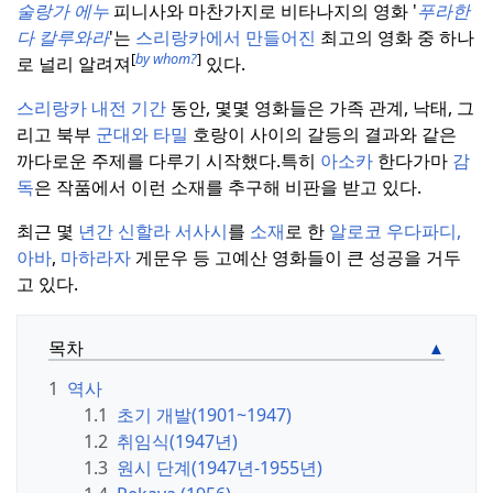
술랑가 에누
피니사와 마찬가지로 비타나지의 영화 '
푸라한
다 칼루와라
'는
스리랑카에서 만들어진
최고의 영화 중 하나
[
by whom?
]
로 널리 알려져
있다.
스리랑카 내전 기간
동안, 몇몇 영화들은 가족 관계, 낙태, 그
리고 북부
군대와 타밀
호랑이 사이의 갈등의 결과와 같은
까다로운 주제를 다루기 시작했다.
특히
아소카
한다가마
감
독
은 작품에서 이런 소재를 추구해 비판을 받고 있다.
최근 몇
년간
신할라
서사시
를
소재
로 한
알로코
우다파디,
아바
,
마하라자
게문우 등 고예산 영화들이 큰 성공을 거두
고 있다.
목차
1
역사
1.1
초기 개발(1901~1947)
1.2
취임식(1947년)
1.3
원시 단계(1947년-1955년)