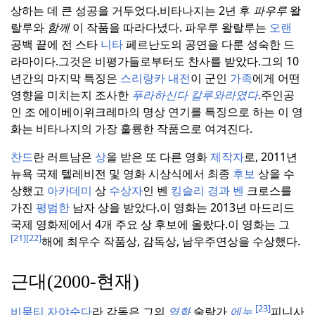
상하는 데 큰 성공을 거두었다.
비타나지는 2년 후
파우루
왈
랄루와
함께
이 작품을 따라다녔다. 파우루 왈랄루는
오랜
공백 끝에 전 스타
니타
페르난도의 공연을 다룬 성숙한 드
라마이다.
그것은 비평가들로부터도 찬사를 받았다.
그의 10
년간의 마지막 특징은
스리랑카 내전
이 군인
가족
에게 어떤
영향을 미치는지 조사한
푸라하신다 칼루와라였다
.
주인공
인 조 에이베이위크레마의 명상 연기를 특징으로 하는 이 영
화는 비타나지의 가장 훌륭한 작품으로 여겨진다.
찬드
란 러트남은
상
을 받은 또 다른 영화
제작자
로, 2011년
뉴욕 국제 텔레비전 및 영화 시상식에서 최종
후보
상을 수
상했고
아카데미
상
수상자
인 벤
킹슬리
경과 벤
크로스를
가진
평범한
남자 상을 받았다.
이 영화는 2013년 마드리드
국제 영화제에서 4개 주요 상 후보에 올랐다.
이 영화는 그
[21]
[22]
해에 최우수 작품상, 감독상, 남우주연상을 수상했다.
근대(2000-현재)
[23]
비묵티 자야순다
라 감독은 그의
영화
술랑가
에누
피니사