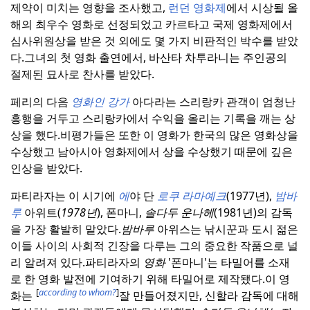
제약이 미치는 영향을 조사했고,
런던 영화제
에서 시상될 올
해의 최우수 영화로 선정되었고 카르타고 국제 영화제에서
심사위원상을 받은 것 외에도 몇 가지 비판적인 박수를 받았
다.
그녀의 첫 영화 출연에서, 바산타 차투라니는 주인공의
절제된 묘사로 찬사를 받았다.
페리의 다음
영화인 강가
아다라는 스리랑카 관객이 엄청난
흥행을 거두고 스리랑카에서 수익을 올리는 기록을 깨는 상
상을 했다.
비평가들은 또한 이 영화가 한국의 많은 영화상을
수상했고 남아시아 영화제에서 상을 수상했기 때문에 깊은
인상을 받았다.
파티라자는 이 시기에
에
야 단
로쿠 라마예크
(1977년),
밤바
루
아위트(
1978년
), 폰마니,
솔다두 운나헤
(1981년)의 감독
을 가장 활발히 맡았다.
밤바루
아위스는 낚시꾼과 도시 젊은
이들 사이의 사회적 긴장을 다루는 그의 중요한 작품으로 널
리 알려져 있다.
파티라자의
영화
'폰마니'는 타밀어를 소재
로 한 영화 발전에 기여하기 위해 타밀어로 제작됐다.
이 영
[
according to whom?
]
화는
잘 만들어졌지만, 신할라 감독에 대해