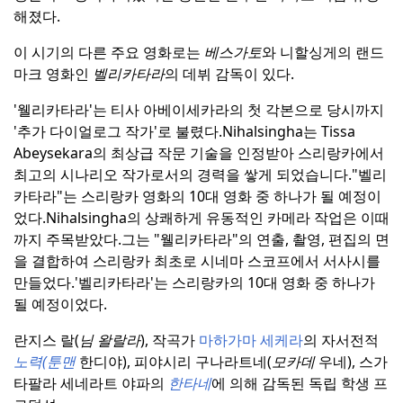
해졌다.
이 시기의 다른 주요 영화로는
베스가토
와 니할싱게의 랜드
마크 영화인
벨리카타라
의 데뷔 감독이 있다.
'웰리카타라'는 티사 아베이세카라의 첫 각본으로 당시까지
'추가 다이얼로그 작가'로 불렸다.
Nihalsingha는 Tissa
Abeysekara의 최상급 작문 기술을 인정받아 스리랑카에서
최고의 시나리오 작가로서의 경력을 쌓게 되었습니다.
"벨리
카타라"는 스리랑카 영화의 10대 영화 중 하나가 될 예정이
었다.
Nihalsingha의 상쾌하게 유동적인 카메라 작업은 이때
까지 주목받았다.
그는 "웰리카타라"의 연출, 촬영, 편집의 면
을 결합하여 스리랑카 최초로 시네마 스코프에서 서사시를
만들었다.
'벨리카타라'는 스리랑카의 10대 영화 중 하나가
될 예정이었다.
란지스 랄(
님 왈랄라
), 작곡가
마하가마 세케라
의 자서전적
노력(툰맨
한디야), 피야시리 구나라트네(
모카데
우네), 스가
타팔라 세네라트 야파의
한타네
에 의해 감독된 독립 학생 프