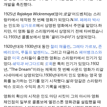
개발을 촉진했다.
1925년
Rajakeya Wickremaya
(영어:
로얄
어드벤처)는 스리
랑카에서 제작된 첫 번째 영화가 되었다.
N
.M. 페레라 박사
는 인도와
싱가포르
에서 상영된 영화에서 주연을 맡았다.
하
지만, 이 영화 릴은 스리랑카에서 상영되기 전에 타버렸습니
다.
1933년 콜롬보에서 영화 '
팔리가네마
'가 상영되었다.
1920년대와 1930년대 동안
찰리
채플린
,
그레타
가르보
,
존
베리모어
,
루돌프
발렌티노,
그리고 더글러스
페어뱅크스와
같은
미국
스타들이 출연한 영화는 스리랑카에서 인기가 있
었다.
쉐익과 바그다드
의
도둑
은 특히 인기가 있었다.
1932
년, "The Dream"이라는 제목의 첫 번째 사운드 영화가 리갈
시네마에서 상영되었다.
1930년대까지 인도 영화는 영국 영
화를 능가하는 인기를 얻기 시작했다.
빌와
망갈은 스리랑카
박스 오피스 수익의 초기 기록을 세웠다.
영화의 확산의 시작은 인도 마단 서킷이 그의 아시아 영화
체인점의 일부로 콜롬보에 엘핀스톤 영화관을 설립했을 때