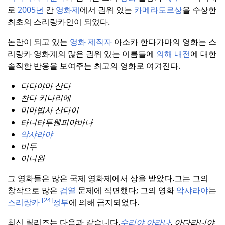
로
2005년
칸
영화제
에서 권위 있는
카메라도르상
을 수상한
최초의 스리랑카인이 되었다.
논란이 되고 있는
영화 제작자
아소카 한다가마의 영화는 스
리랑카 영화계의 많은 권위 있는 이름들에
의해 내전
에 대한
솔직한 반응을 보여주는 최고의 영화로 여겨진다.
다다야마 산다
찬다 키나리에
미마법사 산다이
타니타투웬피야바나
악샤라야
비두
이니완
그 영화들은 많은 국제 영화제에서 상을 받았다.
그는 그의
창작으로 많은
검열
문제에 직면했다; 그의 영화
악샤라야
는
[24]
스리랑카
정부
에 의해 금지되었다.
최신 릴리즈는 다음과 같습니다.
수리야 아라나
,
아다라니야