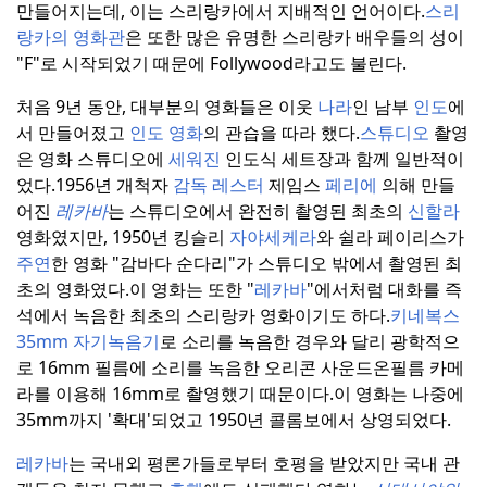
만들어지는데, 이는 스리랑카에서 지배적인 언어이다.
스리
랑카의 영화관
은 또한 많은 유명한 스리랑카 배우들의 성이
"F"로 시작되었기 때문에 Follywood라고도 불린다.
처음 9년 동안, 대부분의 영화들은 이웃
나라
인 남부
인도
에
서 만들어졌고
인도 영화
의 관습을 따라 했다.
스튜디오
촬영
은 영화 스튜디오에
세워진
인도식 세트장과 함께 일반적이
었다.
1956년 개척자
감독 레스터
제임스
페리에
의해 만들
어진
레카바
는 스튜디오에서 완전히 촬영된 최초의
신할라
영화였지만, 1950년 킹슬리
자야세케라
와 쉴라 페이리스가
주연
한 영화 "감바다 순다리"가 스튜디오 밖에서 촬영된 최
초의 영화였다.
이 영화는 또한 "
레카바
"에서처럼 대화를 즉
석에서 녹음한 최초의 스리랑카 영화이기도 하다.
키네복스
35mm 자기녹음기
로 소리를 녹음한 경우와 달리 광학적으
로 16mm 필름에 소리를 녹음한 오리콘 사운드온필름 카메
라를 이용해 16mm로 촬영했기 때문이다.
이 영화는 나중에
35mm까지 '확대'되었고 1950년 콜롬보에서 상영되었다.
레카바
는 국내외 평론가들로부터 호평을 받았지만 국내 관