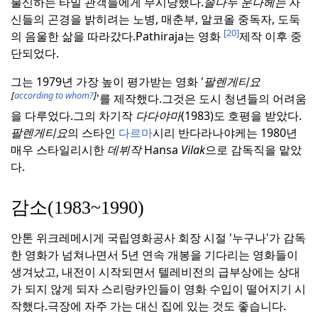
불신하는 타밀 관객들에게 무시당했다.
솔다두 운나헤는
자
신들의 곤경을 밝히려는 노병, 매춘부, 알코올 중독자, 도둑
[20]
의 음울한 삶을 따라갔다.
Pathiraja는 영화
제작 이후 중
단되었다.
그는 1979년 가장 높이 평가받는 영화 '
팔렌게티요
[
according to whom?
]
'를 제작했다.
그것은 도시 청년들의 어려움
을 다루었다.
그의 차기작
다다야마
(1983)도 호평을 받았다.
팔렌게티요
의 스타인
다르마
시리 반다라나야케는 1980년
매우 스타일리시한
데뷔작
Hansa
Vilak
으로 감독직을 맡았
다.
감소(1983~1990)
안톤 위크레메시게 국립영화공사 회장 시절 '누구나'가 감독
한 영화가 넘쳐나면서 5년 연속 개봉을 기다리는 영화들이
생겨났고, 내전이 시작되면서 텔레비전의 급부상에는 상대
가 되지 않게 되자 스리랑카인들이 영화 수입이 떨어지기 시
작했다.
극장에 자주 가는 대신 집에 있는 것도 좋습니다.