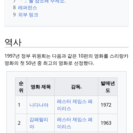
7
「 」를 참조해 주세요.
8
레퍼런스
9
외부 링크
역사
1997년 정부 위원회는 다음과 같은 10편의 영화를 스리랑카
영화의 첫 50년 중 최고의 영화로 선정했다.
순
발매년
영화 제목
감독.
위
도
레스터 제임스 페
1
니다나야
1972
이리스
감페랄리
레스터 제임스 페
2
1963
야
이리스