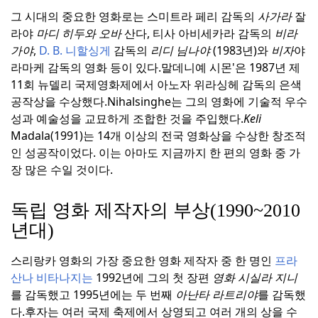
그 시대의 중요한 영화로는 스미트라 페리 감독의
사가라
잘
라야
마디 히두와 오바
산다, 티사 아비세카라 감독의
비라
가야
,
D. B. 니할싱게
감독의
리디 님나야
(1983년)와
비자
야
라마케 감독의 영화 등이 있다.
말데니예 시몬'은 1987년 제
11회 뉴델리 국제영화제에서 아노자 위라싱헤 감독의 은색
공작상을 수상했다.
Nihalsinghe는 그의 영화에 기술적 우수
성과 예술성을 교묘하게 조합한 것을 주입했다.
Keli
Madala(1991)는 14개 이상의 전국 영화상을 수상한 창조적
인 성공작이었다. 이는 아마도 지금까지 한 편의 영화 중 가
장 많은 수일 것이다.
독립 영화 제작자의 부상(1990~2010
년대)
스리랑카 영화의 가장 중요한 영화 제작자 중 한 명인
프라
산나 비타나지는
1992년에 그의 첫 장편
영화 시실라 지니
를 감독했고 1995년에는 두 번째
아난타 라트리야
를 감독했
다.
후자는 여러 국제 축제에서 상영되고 여러 개의 상을 수