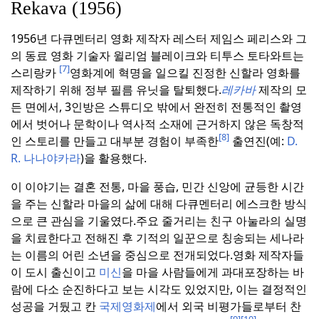
Rekava (1956)
1956년 다큐멘터리 영화 제작자 레스터 제임스 페리스와 그
의 동료 영화 기술자 윌리엄 블레이크와 티투스 토타와트는
[7]
스리랑카
영화계에 혁명을 일으킬 진정한 신할라 영화를
제작하기 위해 정부 필름 유닛을 탈퇴했다.
레카바
제작의 모
든 면에서, 3인방은 스튜디오 밖에서 완전히 전통적인 촬영
에서 벗어나 문학이나 역사적 소재에 근거하지 않은 독창적
[8]
인 스토리를 만들고 대부분 경험이 부족한
출연진(예:
D.
R. 나나야카라
)을 활용했다.
이 이야기는 결혼 전통, 마을 풍습, 민간 신앙에 균등한 시간
을 주는 신할라 마을의 삶에 대해 다큐멘터리 에스크한 방식
으로 큰 관심을 기울였다.
주요 줄거리는 친구 아눌라의 실명
을 치료한다고 전해진 후 기적의 일꾼으로 칭송되는 세나라
는 이름의 어린 소년을 중심으로 전개되었다.
영화 제작자들
이 도시 출신이고
미신
을 마을 사람들에게 과대포장하는 바
람에 다소 순진하다고 보는 시각도 있었지만, 이는 결정적인
성공을 거뒀고 칸
국제영화제
에서 외국 비평가들로부터 찬