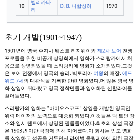
벨리카타
10
D. B. 니할싱허
1970
라
초기 개발(1901~1947)
1901년에 영국 주지사 웨스트 리지웨이와
제2차 보어
전쟁
포로들을 위한 비공개 상영회에서 영화가 스리랑카에서 처
음으로 상영되었을 때 스리랑카에 영화가 소개되었다.
그것
은 보어 전쟁에서 영국의 승리, 빅토리아
여왕
의 매장,
에드
워드 7세
의 대관식을 기록한 단편 영화였다.
더 많은 영국 영
화 상영이 뒤따랐고 영국 정착민들과 영어화된 신할라어를
끌어들였다.
스리랑카의 영화는 "바이오스코프" 상영을 개발한 영국인
워릭 메이저의 노력으로 대중화 되었다.
이것들은 탁 트인 장
소와 임시 텐트에서 상영된 필름들이었다.
최초의 상설 극장
은 1903년 마단 극장에 의해 지어졌다.
이 회사는 인도 영화
를 상영하고 성공을 거두면서 라이벌 올림피아에 의한 극장