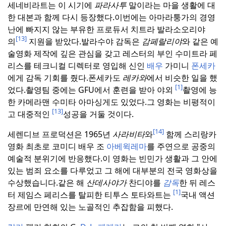
세네비라트는 이 시기에
파라사투
말이라는 마을 생활에 대
한 대본과 함께 다시 등장했다.
이번에는 아마라퉁가의 경영
난에 빠지지 않는 부유한 프로듀서 치트라 발라소오리야
[13]
의
지원을 받았다.
발라수야 감독은
감페랄리야
와 같은 예
술영화 제작에 깊은 관심을 갖고 레스터의 부인 수미트라 페
리스를 테크니컬 디렉터로 영입해 신인
배우
가미니
폰세카
에게 감독 기회를 줬다.
폰세카도
레카와
에서 비슷한 일을 했
[1]
었다.
촬영팀 중에는 GFU에서 훈련을 받아 야외
촬영에 능
한 카메라맨 수미타 아마싱게도 있었다.
그 영화는 비평적이
[13]
고 대중적인
성공을 거둘 것이다.
[14]
세렌디브 프로덕션은 1965년
사라비타
와
함께 스리랑카
영화 최초로 코미디 배우 조
아베윅레마
를 주연으로 공중의
예술적 분위기에 반응했다.
이 영화는 빈민가 생활과 그 안에
있는 범죄 요소를 다루었고 그 해에 대부분의 전국 영화상을
수상했습니다.
같은 해
산데사야가
찬디야를
감독
한 뒤 레스
[1]
터 제임스 페리스를 탈피한 티투스 토타와트는
국내 액션
장르에 만연해 있는 노골적인 추잡함을 피했다.