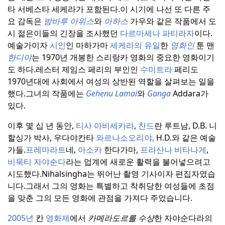
타 서베스타 세케라가 포함된다.
이 시기에 나선 또 다른 주
요 감독은
밤바루 아위스
와
아하스
가우와 같은 작품에서 도
시 젊은이들의 긴장을 조사했던
다르마세나 파티라자
이다.
예술가이자
시인
인 마하가마
세케라의 유일
한
영화인
툰 맨
한디야
는 1970년 개봉한 스리랑카 영화의 중요한 영화이기
도 하다.
레스터 제임스 페리의 부인인
수미트라
페리도
1970년대에 사회에서 여성의 상반된 역할을 살펴보는 일을
했다.
그녀의 작품에는
Gehenu Lamai
와
Ganga
Addara가
있다.
이후 몇 십 년 동안,
티사
아비세카라
,
찬드
란 루트남, D.B. 니
할싱가 박사, 우다야칸타
와르나소오리야,
H.D.와 같은 예술
가들.
프레마라트
네,
아소카
한다가마,
프라산나 비타나게
,
비묵티 자야순다
라는 업계에 새로운 활력을 불어넣으려고
시도했다.
Nihalsingha는 뛰어난 촬영 기사이자 편집자였습
니다.그래서 그의 영화는 특별하고 착취당한 여성들에 초점
을 맞춘 그의 모든 영화에 관점을 가져다 주었습니다.
2005년
칸
영화제
에서
카메라도르를 수상
한 자야순다라의