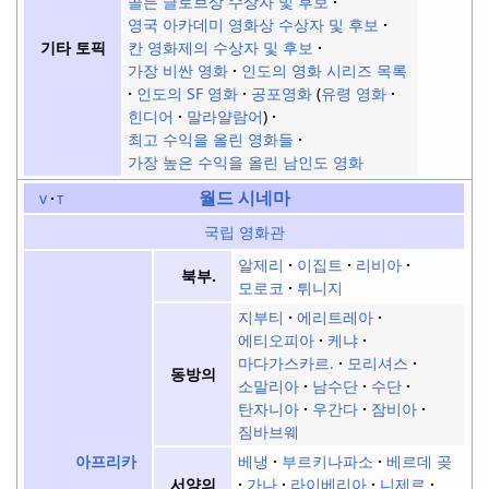
골든 글로브상 수상자 및 후보
영국 아카데미 영화상 수상자 및 후보
칸 영화제의 수상자 및 후보
기타 토픽
가장 비싼 영화
인도의 영화 시리즈 목록
인도의 SF 영화
공포영화
유령 영화
힌디어
말라얄람어
최고 수익을 올린 영화들
가장 높은 수익을 올린 남인도 영화
월드 시네마
v
t
국립 영화관
알제리
이집트
리비아
북부.
모로코
튀니지
지부티
에리트레아
에티오피아
케냐
마다가스카르.
모리셔스
동방의
소말리아
남수단
수단
탄자니아
우간다
잠비아
짐바브웨
베냉
부르키나파소
베르데 곶
아프리카
가나
라이베리아
니제르
서양의