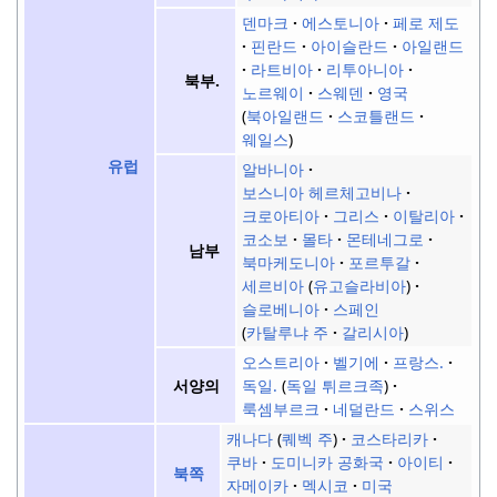
덴마크
에스토니아
페로 제도
핀란드
아이슬란드
아일랜드
라트비아
리투아니아
북부.
노르웨이
스웨덴
영국
북아일랜드
스코틀랜드
웨일스
유럽
알바니아
보스니아 헤르체고비나
크로아티아
그리스
이탈리아
코소보
몰타
몬테네그로
남부
북마케도니아
포르투갈
세르비아
유고슬라비아
슬로베니아
스페인
카탈루냐 주
갈리시아
오스트리아
벨기에
프랑스.
독일.
독일 튀르크족
서양의
룩셈부르크
네덜란드
스위스
캐나다
퀘벡 주
코스타리카
쿠바
도미니카 공화국
아이티
북쪽
자메이카
멕시코
미국