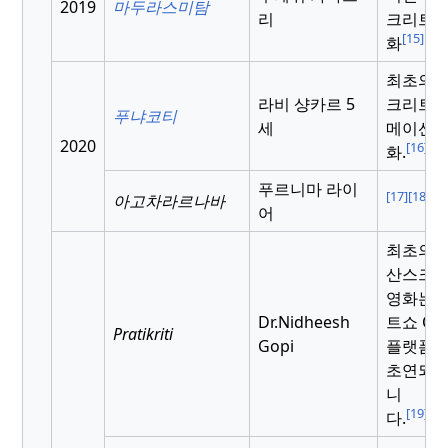
2019
마두라스미탐
리
크리트 
[15]
화
최초의 
라비 샹카르 5
크리트 
푸냐코티
세
메이션 
2020
[16]
화.
푸르니마 라이
[17]
[18]
아고차라르나바
어
최초의 
산스크
영화는 
Dr.Nidheesh
트쇼 OT
Pratikriti
Gopi
플랫폼
초연되
니
[19]
[20
다.