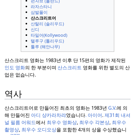
펀자브 (폴란드)
라자스타니
삼발풀이
산스크리트어
산탈리 (솔리우드)
신디
타밀어(Kollywood)
텔루구 (톨리우드)
툴루 (해안나무)
산스크리트 영화는 1983년 이후 단 15편의 영화가 제작된
인도 영화
의 한 부분이며
산스크리트
영화를 위한 별도의 산
업은 없습니다.
역사
산스크리트어로 만들어진 최초의 영화는 1983년
G.V
.에 의
해 만들어진
아디 샹카라차랴
였습니다
.
아이어
.
제31회 내셔
널 필름 어워드
에서
최우수 영화상
,
최우수 각본상
,
최우수
촬영상
,
최우수 오디오상
을 포함한 4개의 상을 수상했습니