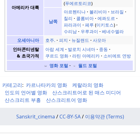
푸에르토리코
아메리카 대륙
아르헨티나
볼리비아
브라질
칠리
콜롬비아
에콰도르
남쪽
파라과이
페루
(
이키토스
)
수리남
우루과이
베네수엘라
호주.
피지
뉴질랜드
사모아
오세아니아
아랍 세계
발로치 시네마
중동
인터콘티넨탈
쿠르드 영화
라틴 아메리카
소비에트 연방
& 초국가적
영화 포털
월드 포털
카테고리
:
카르나타카의 영화
케랄라의 영화
인도의 언어별 영화
산스크리트어로 된 매스 미디어
산스크리트 부흥
산스크리트어 영화
Sanskrit_cinema
/
CC-BY-SA
/
이용약관 (Terms)