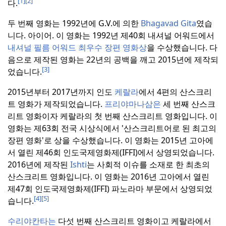
[1]
[2]
다.
두 번째 영화는 1992년에 G.V.에 의한
Bhagavad Gita
였습
니다.
아이어.
이 영화는 1992년 제40회 내셔널 어워드에서
내셔널 필름 어워드 최우수 장편 영화상
을 수상했습니다.
다
음으로 제작된 영화는 22년의 공백을 깨고 2015년에 제작되
[3]
었습니다.
2015년부터 2017년까지 인도
케랄라
에서 4편의 산스크리
트 영화가 제작되었습니다.
프리야마나삼은
세 번째 산스크
리트 영화이자 케랄라의 첫 번째 산스크리트 영화입니다.
이
영화는 제63회 전국 시상식에서 '산스크리트어로 된 최고의
장편 영화'로 상을 수상했습니다.
이 영화는 2015년 고아에
서 열린 제46회 인도국제영화제(IFFI)에서 상영되었습니다.
2016년에 제작된
Ishti
는 사회적 이슈를 소재로 한 최초의
산스크리트 영화입니다.
이 영화는 2016년 고아에서 열린
제47회 인도국제영화제(IFFI) 파노라마 부문에서 상영되었
[4]
[5]
습니다.
수리야칸타는
다섯 번째 산스크리트 영화이고 케랄라에서