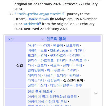
original on 22 February 2024
. Retrieved
27 February
2024
.
^
"സ്വപ്നത്തിലേക്കുള്ള യാത്ര"
[Journey to the
Dream].
Mathrubhumi
(in Malayalam). 19 November
2022.
Archived
from the original on 22 February
2024
. Retrieved
27 February
2024
.
인도의 영화
v
t
아사미
바다가
벵골어
보즈푸리
비하리
보도
Chhattisgarhi
데카니
도그리
영어
구자라트어
하리안비
힌디어
하르칸드
칸나다
카슈미르 주
카시
호르타
콕보록
곤카니
쿠치
산업
말라얄람어
마니푸르 주
마라티
메이테이
나풀이
오디아
펀자브
라자스타니
삼발풀이
산스크리트어
산탈리
신디
타밀어
텔루구
툴루
인도 국제 영화제
아카데미 국제 장편영화상 출품작
아카데미상 수상자 및 후보