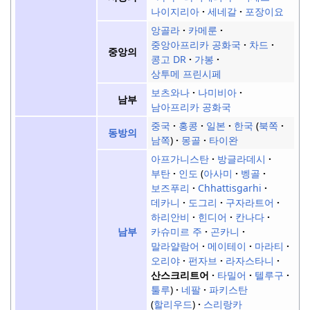
나이지리아
세네갈
포장이요
앙골라
카메룬
중앙아프리카 공화국
차드
중앙의
콩고 DR
가봉
상투메 프린시페
보츠와나
나미비아
남부
남아프리카 공화국
중국
홍콩
일본
한국
북쪽
동방의
남쪽
몽골
타이완
아프가니스탄
방글라데시
부탄
인도
아사미
벵골
보즈푸리
Chhattisgarhi
데카니
도그리
구자라트어
하리안비
힌디어
칸나다
카슈미르 주
곤카니
남부
말라얄람어
메이테이
마라티
오리야
펀자브
라자스타니
산스크리트어
타밀어
텔루구
툴루
네팔
파키스탄
할리우드
스리랑카