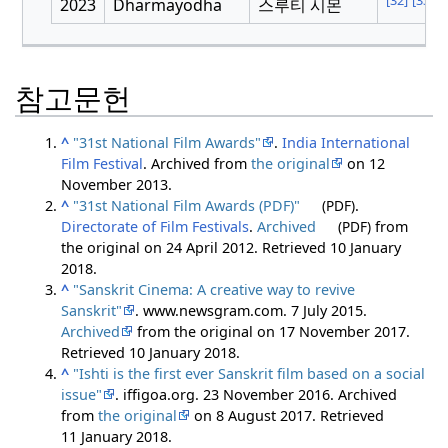
2023
Dharmayodha
스루티 시몬
참고문헌
^
"31st National Film Awards"
.
India International
Film Festival
. Archived from
the original
on 12
November 2013.
^
"31st National Film Awards (PDF)"
(PDF)
.
Directorate of Film Festivals
.
Archived
(PDF)
from
the original on 24 April 2012
. Retrieved
10 January
2018
.
^
"Sanskrit Cinema: A creative way to revive
Sanskrit"
. www.newsgram.com. 7 July 2015.
Archived
from the original on 17 November 2017
.
Retrieved
10 January
2018
.
^
"Ishti is the first ever Sanskrit film based on a social
issue"
. iffigoa.org. 23 November 2016. Archived
from
the original
on 8 August 2017
. Retrieved
11 January
2018
.