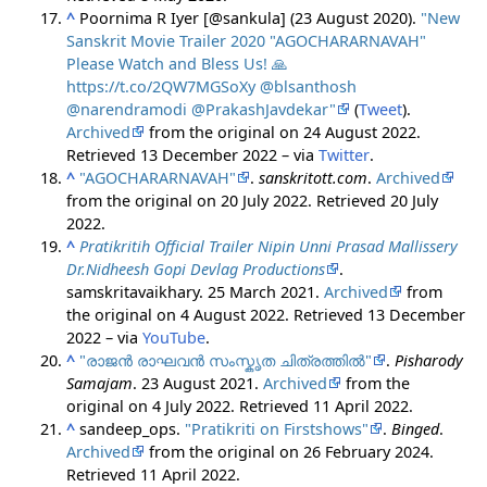
^
Poornima R Iyer [@sankula] (23 August 2020).
"New
Sanskrit Movie Trailer 2020 "AGOCHARARNAVAH"
Please Watch and Bless Us! 🙏
https://t.co/2QW7MGSoXy @blsanthosh
@narendramodi @PrakashJavdekar"
(
Tweet
).
Archived
from the original on 24 August 2022
.
Retrieved
13 December
2022
– via
Twitter
.
^
"AGOCHARARNAVAH"
.
sanskritott.com
.
Archived
from the original on 20 July 2022
. Retrieved
20 July
2022
.
^
Pratikritih Official Trailer Nipin Unni Prasad Mallissery
Dr.Nidheesh Gopi Devlag Productions
.
samskritavaikhary. 25 March 2021.
Archived
from
the original on 4 August 2022
. Retrieved
13 December
2022
– via
YouTube
.
^
"രാജൻ രാഘവൻ സംസ്കൃത ചിത്രത്തിൽ"
.
Pisharody
Samajam
. 23 August 2021.
Archived
from the
original on 4 July 2022
. Retrieved
11 April
2022
.
^
sandeep_ops.
"Pratikriti on Firstshows"
.
Binged
.
Archived
from the original on 26 February 2024
.
Retrieved
11 April
2022
.