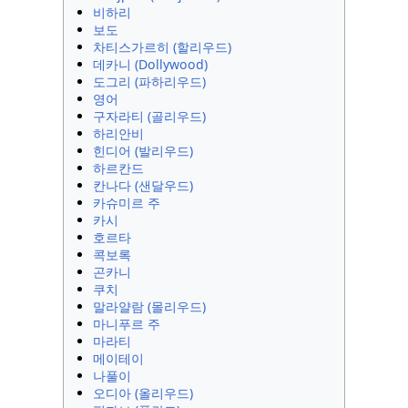
비하리
보도
차티스가르히 (할리우드)
데카니 (Dollywood)
도그리 (파하리우드)
영어
구자라티 (골리우드)
하리안비
힌디어 (발리우드)
하르칸드
칸나다 (샌달우드)
카슈미르 주
카시
호르타
콕보록
곤카니
쿠치
말라얄람 (몰리우드)
마니푸르 주
마라티
메이테이
나풀이
오디아 (올리우드)