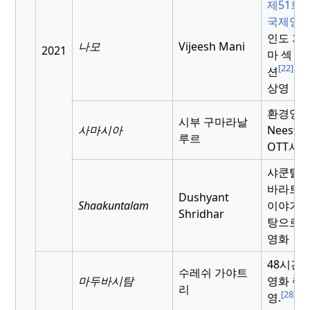
제51회 
국제영
인도 파
나모
Vijeesh Mani
2021
마 섹
[22]
[23]
션
상영
환경영화
시부 구마라날
사마시아
Neestr
루르
OTT서 
샤쿤탈
바라트
Dushyant
Shaakuntalam
이야기를
Shridhar
탕으로 
영화
48시간 
수레쉬 가야트
마두바시탐
영화 촬
리
[28]
영.