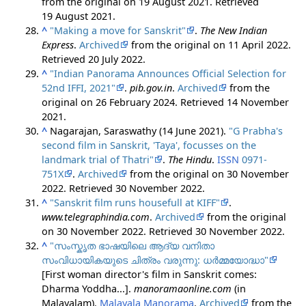
from the original on 19 August 2021
. Retrieved
19 August
2021
.
^
"Making a move for Sanskrit"
.
The New Indian
Express
.
Archived
from the original on 11 April 2022
.
Retrieved
20 July
2022
.
^
"Indian Panorama Announces Official Selection for
52nd IFFI, 2021"
.
pib.gov.in
.
Archived
from the
original on 26 February 2024
. Retrieved
14 November
2021
.
^
Nagarajan, Saraswathy (14 June 2021).
"G Prabha's
second film in Sanskrit, 'Taya', focusses on the
landmark trial of Thatri"
.
The Hindu
.
ISSN
0971-
751X
.
Archived
from the original on 30 November
2022
. Retrieved
30 November
2022
.
^
"Sanskrit film runs housefull at KIFF"
.
www.telegraphindia.com
.
Archived
from the original
on 30 November 2022
. Retrieved
30 November
2022
.
^
"സംസ്കൃത ഭാഷയിലെ ആദ്യ വനിതാ
സംവിധായികയുടെ ചിത്രം വരുന്നു: ധർമ്മയോദ്ധാ"
[First woman director's film in Sanskrit comes:
Dharma Yoddha...].
manoramaonline.com
(in
Malayalam).
Malayala Manorama
.
Archived
from the