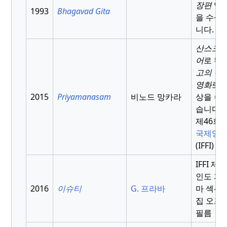
장편
영
1993
Bhagavad Gita
을 수상
니다.
산스크
어
로 된
고의 장
영화
로 
2015
Priyamanasam
비노드 망카라
상을 수
습니다.
제46회
국제영
(IFFI) 
IFFI 제
인도 파
2016
이슈티
G. 프라바
마 섹션 
집 오프
필름