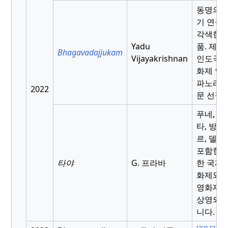
동명의 
기 연극
각색한 
Yadu
품.
제52
Bhagavadajjukam
Vijayakrishnan
인도국
화제 인
파노라마
2022
문 선정
푸네, 콜
타, 방갈
르, 델리
포함한 
타야
G. 프라바
한 국제 
화제와 
영화제
상영되
니다.
[32]
[33]