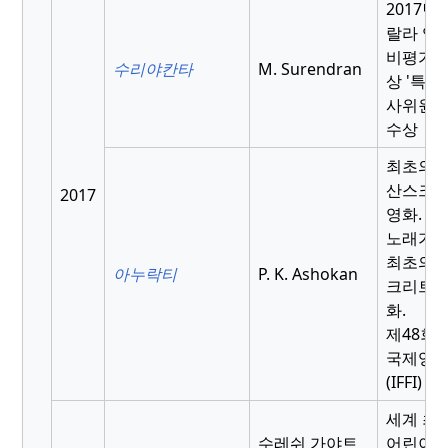
2017년
랄라 영
비평가 
수리야칸타
M. Surendran
상 '특별
사위원상
수상
최초의 3
산스크
2017
영화.
노래가 
최초의 
아누락티
P. K. Ashokan
크리트 
화.
제48회 
국제영
(IFFI) 
세계 최
수레쉬 가야트
어린이 