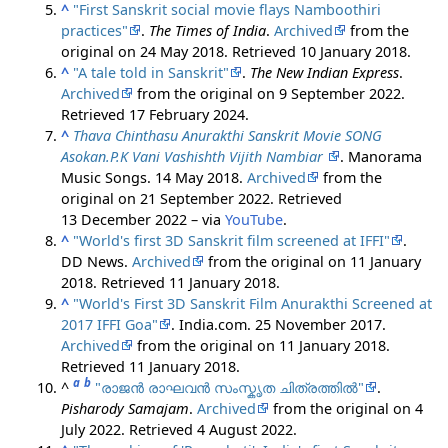
^
"First Sanskrit social movie flays Namboothiri
practices"
.
The Times of India
.
Archived
from the
original on 24 May 2018
. Retrieved
10 January
2018
.
^
"A tale told in Sanskrit"
.
The New Indian Express
.
Archived
from the original on 9 September 2022
.
Retrieved
17 February
2024
.
^
Thava Chinthasu Anurakthi Sanskrit Movie SONG
Asokan.P.K Vani Vashishth Vijith Nambiar
. Manorama
Music Songs. 14 May 2018.
Archived
from the
original on 21 September 2022
. Retrieved
13 December
2022
– via
YouTube
.
^
"World's first 3D Sanskrit film screened at IFFI"
.
DD News.
Archived
from the original on 11 January
2018
. Retrieved
11 January
2018
.
^
"World's First 3D Sanskrit Film Anurakthi Screened at
2017 IFFI Goa"
. India.com. 25 November 2017.
Archived
from the original on 11 January 2018
.
Retrieved
11 January
2018
.
a
b
^
"രാജൻ രാഘവൻ സംസ്കൃത ചിത്രത്തിൽ"
.
Pisharody Samajam
.
Archived
from the original on 4
July 2022
. Retrieved
4 August
2022
.