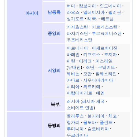
버마
캄보디아
인도네시아
라오스
말레이시아
필리핀
남동쪽
아시아
싱가포르
태국.
베트남
카자흐스탄
키르기스스탄
타지키스탄
투르크메니스탄
중앙의
우즈베키스탄
아르메니아
아제르바이잔
바레인
키프로스
조지아
이란
이라크
이스라엘
유대인
조던
쿠웨이트
서양의
레바논
오만
팔레스타인
카타르
사우디아라비아
시리아
튀르키예
아랍에미리트
예멘
러시아
러시아 제국
북부.
소비에트 연방
벨라루스
불가리아
체코
헝가리
몰도바
폴란드
동방의
루마니아
슬로바키아
우크라이나