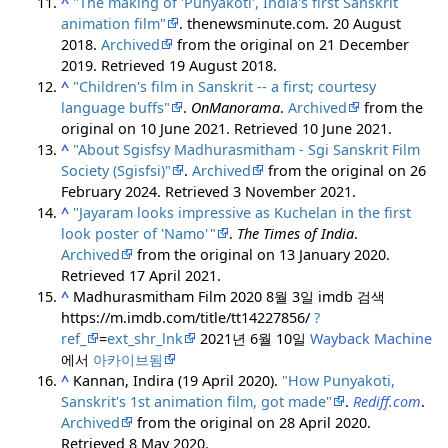
^
"The making of 'Punyakoti', India's first Sanskrit
animation film"
. thenewsminute.com. 20 August
2018.
Archived
from the original on 21 December
2019
. Retrieved
19 August
2018
.
^
"Children's film in Sanskrit -- a first; courtesy
language buffs"
.
OnManorama
.
Archived
from the
original on 10 June 2021
. Retrieved
10 June
2021
.
^
"About Sgisfsy Madhurasmitham - Sgi Sanskrit Film
Society (Sgisfsi)"
.
Archived
from the original on 26
February 2024
. Retrieved
3 November
2021
.
^
"Jayaram looks impressive as Kuchelan in the first
look poster of 'Namo'
"
.
The Times of India
.
Archived
from the original on 13 January 2020
.
Retrieved
17 April
2021
.
^
Madhurasmitham Film 2020 8월 3일 imdb 검색
https://m.imdb.com/title/tt14227856/
?
ref_
=
ext_shr_lnk
2021년 6월 10일
Wayback Machine
에서
아카이브됨
^
Kannan, Indira (19 April 2020).
"How Punyakoti,
Sanskrit's 1st animation film, got made"
.
Rediff.com
.
Archived
from the original on 28 April 2020
.
Retrieved
8 May
2020
.