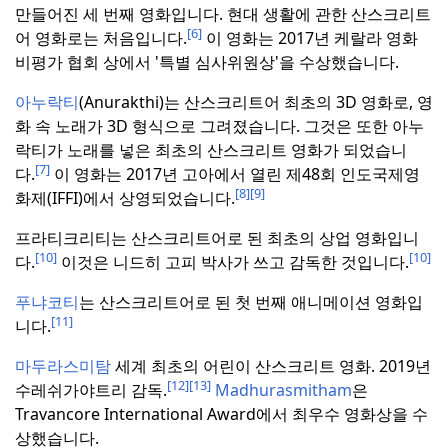
만들어진 세 번째 영화입니다.
현대 생활에 관한 산스크리트
[6]
어 영화로는 처음입니다.
이 영화는 2017년 케랄라 영화
비평가 협회 상에서 '특별 심사위원상'을 수상했습니다.
아누락티
(Anurakthi)는 산스크리트어 최초의 3D 영화로, 영
화 속 노래가 3D 형식으로 그려졌습니다.
그것은 또한 아누
락티가 노래를 넣은 최초의 산스크리트 영화가 되었습니
[7]
다.
이 영화는 2017년 고아에서 열린 제48회 인도국제영
[8]
[9]
화제(IFFI)에서 상영되었습니다.
프라티크리티는 산스크리트어로 된 최초의 상업 영화입니
[10]
[10]
다.
이것은 니드히 고피 박사가 쓰고 감독한 것입니다.
푸냐코티
는 산스크리트어로 된 첫 번째 애니메이션 영화입
[11]
니다.
마두라스미탐
세계 최초의 어린이 산스크리트 영화.
2019년
[12]
[13]
수레쉬가야트리 감독.
Madhurasmitham
은
Travancore International Award에서 최우수 영화상을 수
상했습니다.