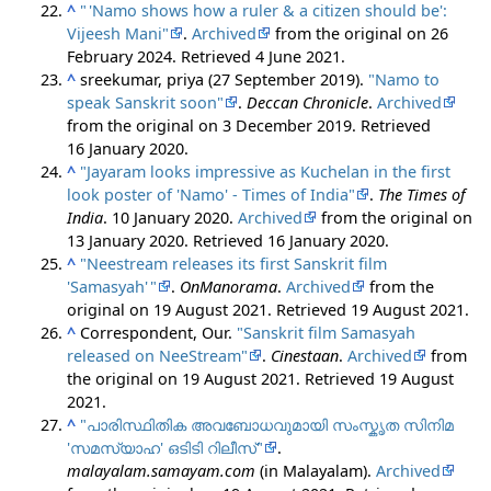
^
"
'Namo shows how a ruler & a citizen should be':
Vijeesh Mani"
.
Archived
from the original on 26
February 2024
. Retrieved
4 June
2021
.
^
sreekumar, priya (27 September 2019).
"Namo to
speak Sanskrit soon"
.
Deccan Chronicle
.
Archived
from the original on 3 December 2019
. Retrieved
16 January
2020
.
^
"Jayaram looks impressive as Kuchelan in the first
look poster of 'Namo' - Times of India"
.
The Times of
India
. 10 January 2020.
Archived
from the original on
13 January 2020
. Retrieved
16 January
2020
.
^
"Neestream releases its first Sanskrit film
'Samasyah'
"
.
OnManorama
.
Archived
from the
original on 19 August 2021
. Retrieved
19 August
2021
.
^
Correspondent, Our.
"Sanskrit film Samasyah
released on NeeStream"
.
Cinestaan
.
Archived
from
the original on 19 August 2021
. Retrieved
19 August
2021
.
^
"പാരിസ്ഥിതിക അവബോധവുമായി സംസ്കൃത സിനിമ
'സമസ്യാഹ' ഒടിടി റിലീസ്"
.
malayalam.samayam.com
(in Malayalam).
Archived