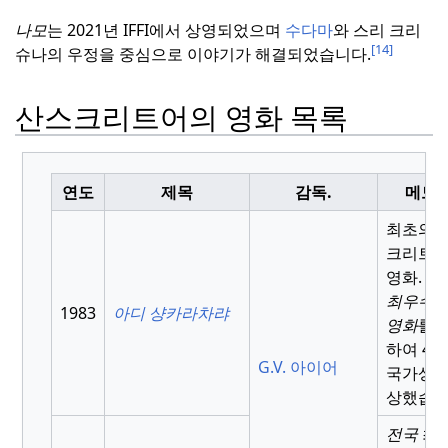
나모
는 2021년 IFFI에서 상영되었으며
수다마
와 스리 크리
[14]
슈나의 우정을 중심으로 이야기가 해결되었습니다.
산스크리트어의 영화 목록
연도
제목
감독.
메모
최초의 
크리트 
영화.
최우수 
1983
아디 샹카라차랴
영화
를 
하여 4
G.V. 아이어
국가상을
상했습니
전국
최