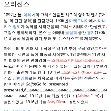
오리진스
1897년 봄,
아테네
의 그리스인들은 최초의 영화적 벤처("저
널"의 단편 영화)를 관람했다.
1906년
마케도니아
에서
마나
키스 형제
가 녹화를 시작했을 때 그리스 시네마가 탄생했고,
프랑스 영화제작자 '론스'는 아테네
올림픽
중간
경기
(1906
년 비공식 올림픽 경기)부터 첫 '뉴스캐스트'를 제작했다.
아테네의 첫 번째 시네 극장은 약 1년 후에 문을 열었고 다른
특별한 '시연실'들이 활동을 시작했다.
1910년에서 11년 사
이 최초의 단편 만화영화는
스피로스 디미트라코풀로스
감
독(스파이리디온)에 의해 제작되었는데, 그는 그의 대부분의
영화에 출연하기도 했다.
1911년
코스타스 바차토리스
는 그
리스
장편영화
로는 처음으로 여겨지는 유명한 전통적인 사
랑 이야기인
Golfo(
Golfo, presented
presented,όωωωωωωωωωωωωωωωωωωωωωωωωω
ωωωωωωω).
1912년에는 최초의 영화사(
Athina Film
)가
설립되었고, 1916년에는
Asty Film
이 설립되었다.