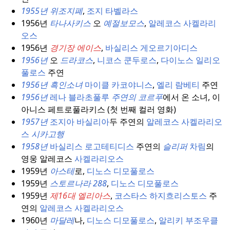
1955년 위조지폐
,
조지 타벨라스
1956년
타나사키스
오
예절보모스
,
알레코스 사켈라리
오스
1956년
경기장
에이스
,
바실리스 게오르기아디스
1956년
오
드라코스
,
니코스 쿤두로스
,
다이노스 일리오
풀로스
주연
1956년 흑인소녀
마이클 카코야니스
,
엘리 람베티
주연
1956년
레나 블라초풀루
주연의 코르푸
에서 온 소녀, 이
아니스 페트로풀라키스 (첫 번째 컬러 영화)
1957년
조지아 바실리아
두 주연의
알레코스 사켈라리오
스
시카고행
1958년
바실리스 로고테티디스
주연의
슬리퍼
차림
의
영웅 알레코스
사켈라리오스
1959년
아스테
로,
디노스 디모풀로스
1959년
스토르나라 288
,
디노스 디모풀로스
1959년
제16대
엘리아스
,
코스타스 하지흐리스토스
주
연의
알레코스 사켈라리오스
1960년
마달레
나,
디노스 디모풀로스
,
알리키 부조우클