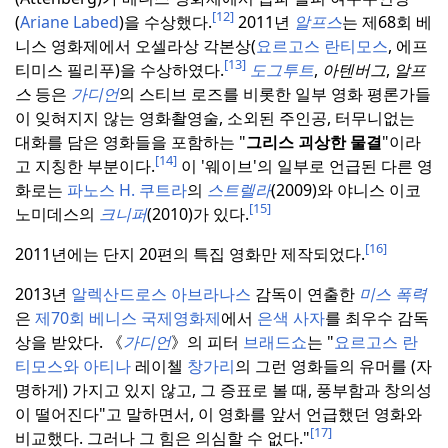
[12]
(
Ariane Labed
)을 수상했다.
2011년
알프스
는 제68회 베
니스 영화제에서 오셀라상 각본상(
요르고스 란티모스
, 에프
[13]
티미스 필리푸)을 수상하였다.
도그투트
,
아텐버그
,
알프
스
등은
가디언
의 스티브 로즈를 비롯한 일부 영화 평론가들
이 잊혀지지 않는 영화촬영술, 소외된 주인공, 터무니없는
대화를 담은 영화들을 포함하는 "
그리스 괴상한 물결
"이라
[14]
고 지칭한 부분이다.
이 '웨이브'의 일부로 언급된 다른 영
화로는
파노스 H. 쿠트라
의
스트렐라
(2009)와 야니스 이코
[15]
노미데스의
크니퍼
(2010)가 있다.
[16]
2011년에는 단지 20편의 특집 영화만 제작되었다.
2013년
알렉산드로스 아브라나스
감독이 연출한
미스 폭력
은
제70회 베니스 국제영화제
에서
은색 사자
를 최우수 감독
상을 받았다.
《
가디언
》의 피터
브래드쇼
는 "
요르고스
란
티모스와 아티나
레이첼
창가리
의 그런 영화들의 유머를 (자
명하게) 가지고 있지 않고, 그 증표로 볼 때, 풍부함과 창의성
이 떨어진다"고 말하면서, 이 영화를 앞서 언급했던 영화와
[17]
비교했다.
그러나 그 힘은 의심할 수 없다.
"