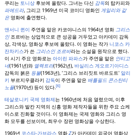
쿠리는
토니상
후보에 올랐다.
그녀는 다신
감독
의 탑카피와
파에드라
, 그리고 1969년 미국 코미디 영화인
게일리와 같
은
영화에 출연했다.
앤서니 퀸이
주연을 맡은 카코야니스의 1964년 영화
그리스
인
조르바는 상업적으로 큰 성공을 거두었고 아카데미 감독
상, 각색상, 영화상 후보에 올랐다.
이 영화는 작가
니코스 카
잔차키스
가 쓴
그리스인
조르바
라는 소설을 원작으로 했다.
이 시기 주요 영화로는
아이린 파파스
가 주연을 맡은
안티고
네
(1961년)와
엘렉트라
(1962년),
바실리스 게오르기아디스
감독의 붉은
등불
(1963년), '그리스 브리짓트 바르도트'
알리
키
부르지우클라키
감독
이 주연을 맡은
배틀필드 콘스탄티
[6]
노플
(1970년) 등이 있다.
테살로니키 국제 영화제
는 1960년에 처음 열렸으며, 이후
그리스와 발칸 지역의 신흥 영화 제작자들을 위한 주요 쇼케
이스로 진화할 것이다.
이 영화제는 국제 영화와 그리스 영
화 모두를 선보이며, 최우수 장편 영화상을 수상한다.
1969년
코스타-가브라스
영화
Z
가 아카데미 외국어 영화상