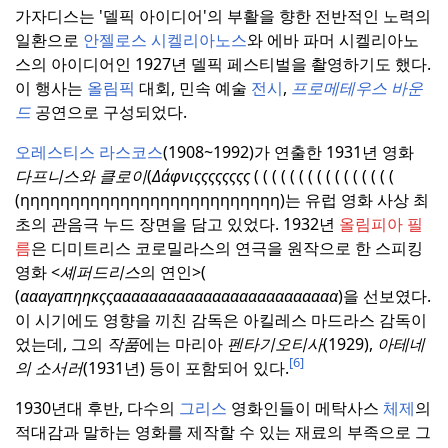
가자디스는 '델픽 아이디어'의 부활을 향한 전반적인 노력의
일환으로
안젤로스 시켈리아노스
와 에바 파머 시켈리아노
스의 아이디어인 1927년 델픽 페스티벌을 촬영하기도 했다.
이 행사는
올림픽
대회, 민속 예술
전시
,
프로메테우스 바운
드
공연으로 구성되었다.
오레스티스 라스코스
(1908~1992)가 연출한
1931년 영화
다프니스와 클로이
(
Δάφνιςςςςςςςς
( ( ( ( ( ( ( ( ( ( ( ( ( ( ( (
(ηηηηηηηηηηηηηηηηηηηηηηηηηη)는 유럽 영화 사상 최
초의 관음극 누드 장면을 담고 있었다.
1932년
올림피아 필
름
은 디미트리스 코로밀라스의 연극을 원작으로 한 스피킹
영화 <
셰퍼드리스
의 연인>(
(
αααγαπηηκςςααααααααααααααααααααααααα
)을 선보였다.
이 시기에도 영향을 끼친 감독은 아킬레스 마드라스 감독이
었는데, 그의
작품
에는 마리아
펜타기오티사
(1929),
아테네
[6]
의 소서러
(1931년) 등이 포함되어 있다.
1930년대 후반, 다수의
그리스
영화인들이 메탁사스
체제
의
적대감과 말하는 영화를 제작할 수 있는 재료의 부족으로 그