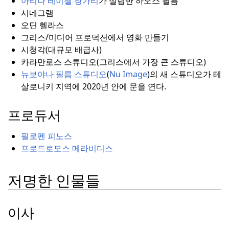
아티나 레이첼 창가리
가 설립한 하오스 필름
시네그램
오딘 헬라스
그리스/미디어 프로덕션에서 영화 만들기
시청각(대규모 배급사)
카라만로스 스튜디오(그리스에서 가장 큰 스튜디오)
뉴보야나 필름 스튜디오
(
Nu Image
)의 새 스튜디오가 테
살로니키 지역에 2020년 안에 문을 연다.
프로듀서
필로펜 피노스
프로드로모스 메라비디스
저명한 인물들
이사