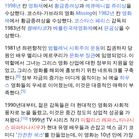
1998년
칸
영화제
에서
황금종려상
과
에큐메니컬 쥬리상
을
수상했다
.
코스타-가브라의 영화
Missing
이
1982년
칸
영화
제
에서 황금종려상을 수상했다.
코스타스 페리스
감독의
1983년작
렘베티코
가
베를린국제영화제
에서
은곰상
을 수
상했다.
1981년 좌편향적인
범헬레닉 사회주의 운동
이 집권하자 당
원인 배우 멜리나 메르쿠리가
문화부 장관
에 임명되었다.
이
역할에서 그녀는 그리스 영화 산업에 대한 정부의 지원을 얻
었고, 그리스 영화를 해외에 홍보하기 위한 네트워크를 구축
[6]
했다.
정부 자금의 증가는 더디게 움직이는 뇌 예술
하우
스
영화들의 우세로 이어졌는데, 이것은 대중적인 매력이 부
[5]
족했다.
1990년대부터, 젊은 감독들은 더 현대적인 영화와 사회적
풍자로 눈을 돌렸고, 이것은 중간 정도의 상업적 성공을 가
[10]
져왔다.
1999년 TV 시리즈 작가
미할리스 레파스
,
타나시
스 파파타나시우
가 현대 유명 배우들과 손잡고 섹스 금기 코
미디 '
안전한 섹스
'를 만들었는데, 이 영화는 10년 만에 가장