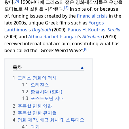
[5]
왔다.
1990년대에 그리스의 젊은 영화제작자들은 우상을
[5]
모티브로 한 실험을 시작했다.
In spite of, or because
of, funding issues created by the
financial crisis
in the
late 2000s, unique Greek films such as
Yorgos
Lanthimos
's
Dogtooth
(2009),
Panos H. Koutras
'
Strella
(2009) and
Athina Rachel Tsangari
's
Attenberg
(2010)
received international acclaim, constituting what has
[8]
been called the "Greek Weird Wave".
목차
1
그리스 영화의 역사
1.1
오리진스
1.2
황금시대 (현대)
1.3
포스트모던 시대
2
주목할 만한 영화
3
주목할 만한 뮤지컬
4
영화 제작, 배급 회사 및 스튜디오
4.1
과거