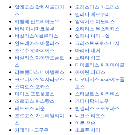
알레코스 알렉산드라키
오레스티스 마크리스
스
멜리나 메르쿠리
키벨레 안드리아노우
알렉시스 미노티스
비타 아시마코풀루
소티리스 무스타카스
바실리스아블론티스
엘레나 나타나엘
안드레아스 바쿨리스
크리스토포로스 네저
조르주 코라페이스
마리카 네저
바실리스 디아만토풀로
노타라 삽포
스
디미트리스 파파마이클
라브렌티스 디아넬로스
아이린 파파스
크로니시스 엑사라코스
디오니시스 파파야노풀
스피로스 포카스
로스
미미스 포토풀로스
스타브로스 파라바스
조르고스 파스탕스
카티나팍시노우
페트로스 피순
반겔리스 프로토파스
조르고스 가브리일리디
니코스 리조스
스
이본 샌슨
카테리나고구우
조르주 사리