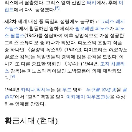
리스에서 탈출했다.
그리스 영화 산업은
터키
에서, 후에
이
[5]
집트
에서 다시 등장했다.
제2차 세계 대전 중 독일의 점령에도 불구하고
그리스 레지
스탕스
에서 활동하던 영화 제작자
필로페멘 피노스
가
피노
스 필름스
(1942)를 설립하여 이후 상업적으로 가장 성공한
그리스 스튜디오 중 하나가 되었다.
피노스의 초창기 작품
중 하나인 《
심장
의
목소리
》(
1943년
, 디미트리스
이오아노
풀로스
감독)는 독일인들의 경악에 많은 관객을 모았다.
이
시기 또 다른 중요한 영화인 《
박수
》(1944년
,
조지 차벨라
스
감독)는 피노스의 라이벌인 노박필름에 의해 제작되었
[9]
다.
1944년
카티나 팍시누
는 샘
우드
영화 '
누구를 위해 종
을
울
린다
'에서 "필라" 역할을 맡아
아카데미 여우조연상
을 수상
하는 영예를 안았다.
황금시대 (현대)