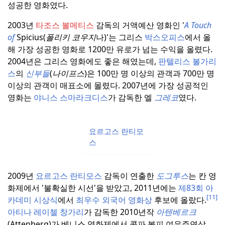
성공한 영화였다.
2003년
타조스 볼메티스
감독의 거액예산 영화인 '
A
Touch
of
Spicius(
폴리키 코우지
나)'는 그리스
박스오피스
에서 올
해 가장 성공한 영화로 1200만 유로가 넘는 수익을 올렸다.
2004년은 그리스 영화에도 좋은 해였는데,
판텔리스 볼가리
스
의
신부들
(
나이프스
)은 100만 명 이상의 관객과 700만 명
이상의 관객이 매표소에 몰렸다.
2007년에 가장 성공적인
영화는
야니스 스마라크디스
가 감독한 엘
그레코
였다.
요르고스 란티모
스
2009년
요르고스 란티모스
감독이 연출한
도그투스
는 칸 영
화제에서 '불확실한 시선'을 받았고, 2011년에는
제83회 아
[11]
카데미 시상식
에서
최우수 외국어 영화상
후보에 올랐다.
아티나 레이첼 창가리
가 감독한 2010년작
아텐베르크
(Attenberg)가 베니스 영화제에서 콥파 볼피 여우주연상