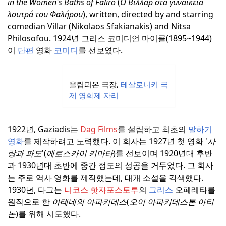
in the Women's Baths of Faliro
(
Ο Βιλλάρ στα γυναικεία
λουτρά του Φαλήρου
), written, directed by and starring
comedian Villar (Nikolaos Sfakianakis) and Nitsa
Philosofou.
1924년 그리스 코미디언 마이클(1895~1944)
이
단편
영화
코미디
를 선보였다.
올림피온 극장,
테살로니키 국
제 영화제 자리
1922년, Gaziadis는
Dag Films
를 설립하고 최초의
말하기
영화
를 제작하려고 노력했다.
이 회사는 1927년 첫 영화 '
사
랑과 파도
'(
에로스카이 키마타
)를 선보이며 1920년대 후반
과 1930년대 초반에 중간 정도의 성공을 거두었다.
그 회사
는 주로 역사 영화를 제작했는데, 대개 소설을 각색했다.
1930년, 다그는
니코스 핫자포스토루
의
그리스
오페레타를
원작으로 한
아테네의 아파키데스
(
오이 아파키데스톤 아티
논
)를 위해 시도했다.