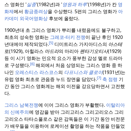
스 영화인 '
실종
'(1982년)과 '
영원과 하루
'(1998년)가 칸
영
화제
에서
황금종려상
을 수상했다
.
5편의 그리스 영화가
아
카데미 외국어영화상
후보에 올랐다.
1900년대 초 그리스 영화가 뿌리를 내렸음에도 불구하고,
최초의 성숙한 영화는
그레코-터키 전쟁
이 끝난 후인 1920
[5]
년대에야 제작되었다.
디미트리스 가지아디스의
아스테
로(1929), 아힐라스
마드라
의 마리아
펜타기오티사
(1929)
등 이 시기 영화는 민요적 요소가 풍부한 감성 멜로 드라마
[6]
로 구성됐다.
해외에서 처음 상영되는 그리스 영화 중 하
나인
오레스티스 라스코스
의
다프니스와 클로이
(1931년)는
[7]
유럽 영화 최초로 관음증 누드 장면을 담았다.
축 점령
기
간 동안 그리스 영화계는 해외 이전을 강요당하면서 고전했
다.
그리스 남북전쟁
에 이어 그리스 영화가 부활했다.
이탈리아
의 신예주의
에 영감을 받아 그리고리스 그리고리오스 그리
고리오스 타타소풀로스 같은 감독들은 이 기간 동안 비전문
가 배우들을 이용하여 로케이션 촬영을 하는 작품을 만들었