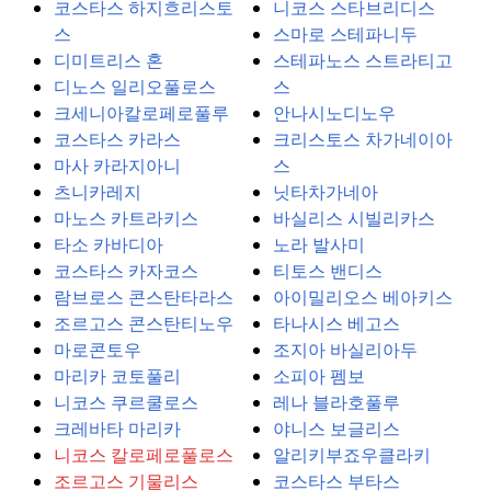
코스타스 하지흐리스토
니코스 스타브리디스
스
스마로 스테파니두
디미트리스 혼
스테파노스 스트라티고
디노스 일리오풀로스
스
크세니아칼로페로풀루
안나시노디노우
코스타스 카라스
크리스토스 차가네이아
마사 카라지아니
스
츠니카레지
닛타차가네아
마노스 카트라키스
바실리스 시빌리카스
타소 카바디아
노라 발사미
코스타스 카자코스
티토스 밴디스
람브로스 콘스탄타라스
아이밀리오스 베아키스
조르고스 콘스탄티노우
타나시스 베고스
마로콘토우
조지아 바실리아두
마리카 코토풀리
소피아 펨보
니코스 쿠르쿨로스
레나 블라호풀루
크레바타 마리카
야니스 보글리스
니코스 칼로페로풀로스
알리키부죠우클라키
조르고스 기물리스
코스타스 부타스