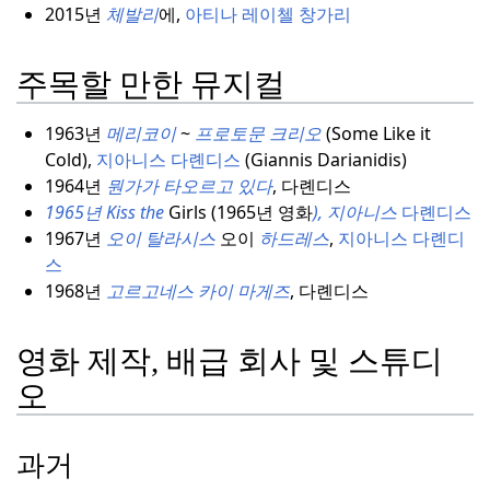
2015년
체발리
에,
아티나 레이첼 창가리
주목할 만한 뮤지컬
1963년
메리코이
~
프로토문 크리오
(Some Like it
Cold),
지아니스 다롄디스
(Giannis Darianidis)
1964년
뭔가가 타오르고
있다
, 다롄디스
1965년 Kiss the
Girls (1965년 영화
),
지아니스
다롄디스
1967년
오이 탈라시스
오이
하드레스
,
지아니스 다롄디
스
1968년
고르고네스 카이 마게즈
, 다롄디스
영화 제작, 배급 회사 및 스튜디
오
과거