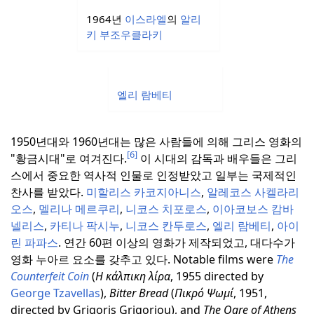
1964년
이스라엘
의
알리
키 부조우클라키
엘리 람베티
1950년대와 1960년대는 많은 사람들에 의해 그리스 영화의
[6]
"황금시대"로 여겨진다.
이 시대의 감독과 배우들은 그리
스에서 중요한 역사적 인물로 인정받았고 일부는 국제적인
찬사를 받았다.
미할리스 카코지아니스
,
알레코스 사켈라리
오스
,
멜리나 메르쿠리
,
니코스 치포로스
,
이아코보스 캄바
넬리스
,
카티나 팍시누
,
니코스 칸두로스
,
엘리 람베티
,
아이
린 파파스
.
연간 60편 이상의 영화가 제작되었고, 대다수가
영화 누아르 요소를 갖추고 있다.
Notable films were
The
Counterfeit Coin
(
Η κάλπικη λίρα
, 1955 directed by
George Tzavellas
),
Bitter Bread
(
Πικρό Ψωμί
, 1951,
directed by Grigoris Grigoriou), and
The Ogre of Athens