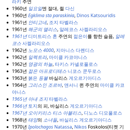
라키
주연
1960년
일요일
엔 절대, 쥘
다신
1960년
Egklima sta paraskinia
,
Dinos Katsouridis
1961년
안티고네
,
조지 타벨라스
1961년
해군의 앨리스
,
알레코스 사켈라리오스
1961년
디미트리스 혼
주연의
젊은이
를 향한 슬픔,
알레
코스
사켈라리오스
1962년
노모스 4000
,
지아니스 다롄디스
1962년
일렉트라
,
마이클 카코야니스
1962년
영광의 하늘
,
타키스 카넬로풀로스
1963년
젊은 아프로디테스
니코스 쿤두로스
1963년
붉은
등불
바실리스
게오르기아디스
1964년
그리스인
조르바
,
앤서니
퀸 주연의
마이클 카코
야니스
1965년 아내 조지
타벨라스
1966년
토지
의 피, 바실리스
게오르기아디스
1967년 오이키리스 티스 아블리스
,
디노스 디모풀로스
1968년
태양
의
소녀들
,
바실리스 게오르기아디스
1970년
Ipolochagos
Natassa
,
Nikos
Foskolos(티켓 기