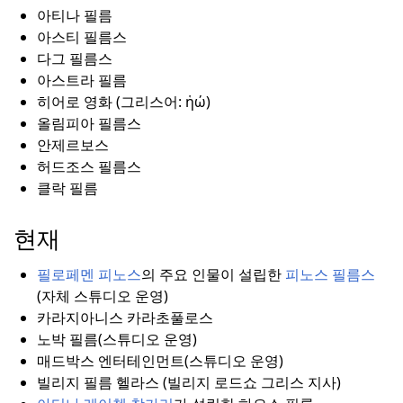
아티나 필름
아스티 필름스
다그 필름스
아스트라 필름
히어로 영화 (그리스어: ἡώ)
올림피아 필름스
안제르보스
허드조스 필름스
클락 필름
현재
필로페멘 피노스
의 주요 인물이 설립한
피노스 필름스
(자체 스튜디오 운영)
카라지아니스 카라초풀로스
노박 필름(스튜디오 운영)
매드박스 엔터테인먼트(스튜디오 운영)
빌리지 필름 헬라스 (빌리지 로드쇼 그리스 지사)