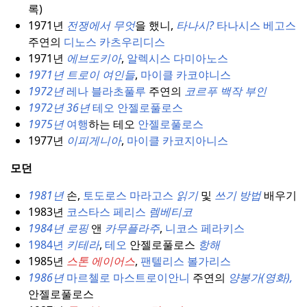
록)
1971년
전쟁에서 무엇
을 했니,
타나시?
타나시스 베고스
주연의
디노스 카츠우리디스
1971년
에브도키아
,
알렉시스 다미아노스
1971년 트로이 여인들
,
마이클 카코야니스
1972년
레나 블라초풀루
주연의
코르푸
백작 부인
1972년 36년
테오 안젤로풀로스
1975년
여행
하는 테오
안젤로풀로스
1977년
이피게니아
,
마이클 카코지아니스
모던
1981년
손,
토도로스 마라고스
읽기
및
쓰기 방법
배우기
1983년
코스타스 페리스
렘베티코
1984년 로핑
앤
카무플라주
,
니코스 페라키스
1984년
키테라
,
테오
안젤로풀로스
항해
1985년
스톤 에이어스
,
팬텔리스 볼가리스
1986년
마르첼로 마스트로이안니
주연의
양봉가(영화),
안젤로풀로스