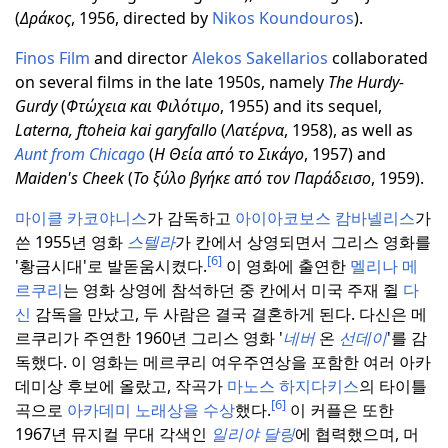
(
Δράκος
, 1956, directed by
Nikos Koundouros
).
Finos Film
and director
Alekos Sakellarios
collaborated
on several films in the late 1950s, namely
The Hurdy-
Gurdy
(
Φτώχεια και Φιλότιμο
, 1955) and its sequel,
Laterna, ftoheia kai garyfallo
(
Λατέρνα
, 1958), as well as
Aunt from Chicago
(
Η Θεία από το Σικάγο
, 1957) and
Maiden's Cheek
(
Το ξύλο βγήκε από τον Παράδεισο
, 1959).
마이클 카코야니스
가 감독하고
아이아코보스 캄바넬리스
가
쓴 1955년 영화
스텔라
가 칸에서 상영되면서 그리스 영화를
[6]
'황금시대'로 발돋움시켰다.
이 영화에 출연한
멜리나 메
르쿠리
는 영화 상영에 참석하던 중 칸에서 미국 주재 쥘
다
신
감독을 만났고, 두 사람은 결국 결혼하게 된다.
다신은 메
르쿠리가 주연한 1960년 그리스 영화 '
네버
온
선데이
'를 감
독했다.
이 영화는 메르쿠리 여우주연상을 포함한 여러 아카
데미상 후보에 올랐고, 작곡가
마노스 하지다키스
의 타이틀
[6]
곡으로
아카데미 노래상을 수상
했다.
이 커플은 또한
1967년 뮤지컬 무대 각색인
일리야 달링
에 협력했으며, 머