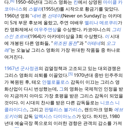
[6]
다.
1950~60년대 그리스 영화는
칸
에서 상영된
마이클 카
코야니스
의
스텔라
(1955년)를 시작으로 황금기를 맞았다.
1960년 영화 '
네버
온
선데이
(Never on Sunday)'는 아카데
미 5개 부문 후보에 올랐고, 주연 여배우
멜리나 메르쿠리
가
칸 영화제에서
여우주연상
을 수상했다.
카코야니스의
그리
스인
조르바
(1964)가 아카데미상을 3회 수상했다.
이
시대
에 개봉된 다른 영화들, "
위조된 동전
"과 "
아테네
의
오그
레"
는 오늘날 그리스 영화의 가장 위대한 작품들 중 하나로
여겨진다.
1967년 군사정권
의 검열정책과 고조되고 있는 대외경쟁은
[5]
그리스 영화의 쇠퇴를 이끌었다.
1970년대 중반 민주주의
가 복원된 후, 테오
안젤로풀로스
감독이 이끄는 그리스 영
화산업이 다시 번성했는데,
그
의 영화는 국제적인 인정을 받
아 지금까지 아마도 가장 호평을 받은 그리스 감독이 되었을
것이다.
이 시대의 찬사를 받은 다른 감독들로는
니코스 니
콜라이디스
, 그리고
판텔리스 볼가리스
, 랜드마크 영화
에브
도키아
의 감독
알렉시스 다미아노스
가 있다.
하지만, 1980
년대 예술극장 쪽으로의 이러한 경향은 관객의 감소를 가져