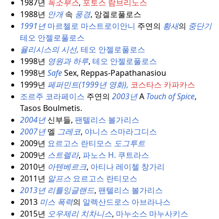
1987년
독소부스
,
포토스 람브리노스
1988년
안개
속
풍경
, 앙겔로풀로스
1991년
마르첼로 마스트로이안니
주연의
황새
의
중단기
테오 안젤로풀로스
율리시스의 시선,
테오 안젤로풀로스
1998년
영원과 하루
,
테오 안젤로풀로스
1998년
Safe
Sex, Reppas-Papathanasiou
1999년
페퍼민트(1999년 영화),
코스타스 카파카스
조르주 코라페이스
주연의
2003년
A
Touch of Spice
,
Tasos Boulmetis.
2004년
신부들,
팬텔리스 볼가리스
2007년
엘
그레코
,
야니스 스마라그디스
2009년
요르고스 란티모스
도그투트
2009년
스트렐라
,
파노스 H. 쿠트라스
2010년
아텐베르크
,
아티나 레이첼 창가리
2011년
알프스
요르고스 란티모스
2013년 리틀잉글랜드
,
팬텔리스 볼가리스
2013
미스 폭력
의
알렉산드로스 아브라나스
2015년
오우제리 치차니스
,
마누소스 마누사키스