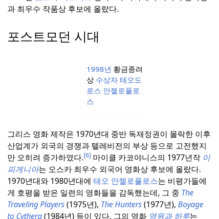
과 최우수 작품상 후보에 올랐다.
포스트모던 시대
1998년
황금종려
상
수상자
테오도
로스
안젤로풀로
스
그리스 영화 제작은 1970년대 중반 독재정권이 몰락한 이후
산업계가 외국의 경쟁과 텔레비전의 부상 등으로 고전했지
[6]
만 오히려 증가하였다.
마이클 카코야니스의 1977년작
이
피게니아
는 오스카 최우수 외국어 영화상 후보에 올랐다.
1970년대와 1980년대에
테오 안젤로풀로스
는 비평가들에
게 호평을 받은 일련의 영화들을 감독했는데, 그 중
The
Traveling Players
(1975년),
The Hunters
(1977년),
Boyage
to Cythera
(1984년) 등이 있다.
그의 영화
영원과 하루
는