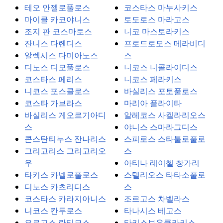
테오 안젤로풀로스
코스타스 마누사키스
마이클 카코야니스
토도로스 마라고스
조지 판 코스마토스
니코 마스토라키스
잔니스 다롄디스
프로드로모스 메라비디
알렉시스 다미아노스
스
디노스 디모풀로스
니코스 니콜라이디스
코스타스 페리스
니코스 페라키스
니코스 포스콜로스
바실리스 포토풀로스
코스타 가브라스
마리아 플라이타
바실리스 게오르기아디
알레코스 사켈라리오스
스
야니스 스마라그디스
콘스탄티누스 잔나리스
스피로스 스타툴로풀로
그리고리스 그리고리오
스
우
아티나 레이첼 창가리
타키스 카넬로풀로스
스텔리오스 타타소풀로
디노스 카츠리디스
스
코스타스 카라지아니스
조르고스 차벨라스
니코스 칸두로스
타나시스 베고스
요르고스 란티모스
타키스보우클라키스