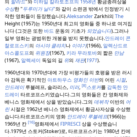
의
발라드
"와
미하일
칼라토조프의 1958년
황금종려상을
수상
한 "
두루미가 날다
"
와 같이 소련권 밖에서 인정받기 시
작한 영화들이 등장했습니다.
Aleksander
Zarkhi의
The
Height (1957)는 1950년대 최고의 영화들 중 하나로 여겨집
니다 (그것은 또한
바드
운동의 기초가
되었습니다
).
그러나
일부 영화는 광범위한 개봉을 받지 못했습니다.
안드레이 콘
찰로프스키
의
아시야 클랴치
나
이야기
(1966),
알렉산드르
아스콜도프
의
위원장
(1967),
키라 무라토바
의 짧은
만남
(1967),
알렉세이
독일의 길
위
의
재판
(
1971
).
1960년대와 1970년대에 가장 비평가들의 호평을 받은 러시
아 감독은 획기적인
아트하우스
영화인 이반
의 어린
시절
,
[8]
안드레이
루블레프, 솔라리스,
미러
,
스토커
를
감독한 안
드레이
타르코프스키였습니다.
그의 영화들은 칸 영화제와
베니스 영화제에서 상을 받았습니다.
그의
데뷔작
이반의
어
린
시절은 1962년 베니스 영화제에서 황금사자상을 수상했
습니다.
타르코프스키의 영화
안드레이 루블레프
(1966)는
[16]
1969년 칸
영화제에서
FIPRESCI
상을 수상했습니
다.
1979년 스토커(Stoker)로, 타르코프스키는 1980년 칸에