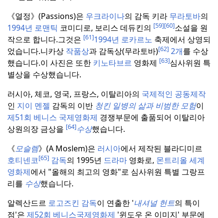
《열정》(Passions)은
우크라이나
의 감독 키라
무라토바
의
[59]
[60]
1994년 로맨틱
코미디로, 보리스 데듀킨의
소설을 원
[61]
작으로 합니다.
그것은
1994년 로카르노
축제에서 상영되
[62]
었습니다.
니카상
작품상
과 감독상(무라토바)
2개
를 수상
[63]
했습니다.
이 사진은 또한
키노타브르
영화제
심사위원 특
별상을 수상했습니다.
러시아, 체코, 영국, 프랑스, 이탈리아의
국제적인 공동제작
인
지이 멘젤
감독의 이반
청킨
일병의 삶과 비범한 모험
이
제51회 베니스 국제영화제
경쟁부문에 출품되어 이탈리아
[64]
상원의장 금상을
수상
했습니다.
《
모슬렘
》(A Moslem)은
러시아
에서 제작된 블라디미르
[65]
호티넨코
감독
의 1995년
드라마
영화로,
몬트리올 세계
영화제
에서 "올해의 최고의 영화"로 심사위원 특별 그랑프
리를
수상
했습니다.
알렉산드르
로고즈킨 감독
이 연출한 '
내셔널
헌트
의 특이
점'은
제52회 베니스국제영화제
'윈도우 온 이미지' 부문에