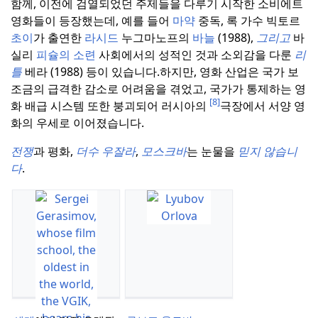
함께, 이전에 검열되었던 주제들을 다루기 시작한 소비에트
영화들이 등장했는데, 예를 들어
마약
중독, 록 가수 빅토르
초이
가 출연한
라시드
누그마노프의
바늘
(1988),
그리고
바
실리
피슐의 소련
사회에서의 성적인 것과 소외감을 다룬
리
틀
베라 (1988) 등이 있습니다.
하지만, 영화 산업은 국가 보
조금의 급격한 감소로 어려움을 겪었고, 국가가 통제하는 영
[8]
화 배급 시스템 또한 붕괴되어 러시아의
극장에서 서양 영
화의 우세로 이어졌습니다.
전쟁
과 평화,
더수 우잘라
,
모스크바
는 눈물을
믿지
않습니
다
.