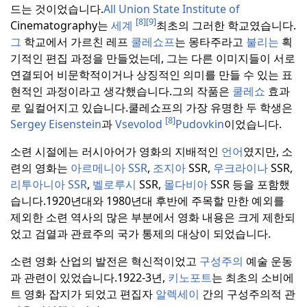
드는 것이었습니다.
All Union State Institute of
[8]
[9]
Cinematography는
세계
최초의 그러한 학교였습니다.
그
학교에서 가르친 레프
쿨레쇼프
는 몽타주라고
불리는
획
기적인 편집 과정을 만들었는데, 그는 다른 이미지들이 서로
연결되어 비문학적이거나 상징적인 의미를 만들 수 있는 표
현적인 과정이라고 생각했습니다.
그의 작품은
쿨레쇼
효과
로 일컬어지고 있습니다.
쿨레쇼프의 가장 유명한 두 학생은
[8]
Sergey Eisenstein
과
Vsevolod
Pudovkin
이었습니다.
소련 시절에는 러시아어가 영화의 지배적인
언어
였지만, 소
련의 영화는
아르메니아 SSR
,
조지아
SSR,
우크라이나
SSR,
리투아니아 SSR
,
벨로루시
SSR,
몰다비아
SSR 등을 포함했
습니다.
1920년대와 1980년대 후반에 주목할 만한 예외를
제외한 소련 역사의 많은 부분에서 영화 내용은 크게 제한되
었고 검열과 관료주의 국가 통제의 대상이 되었습니다.
소련 영화 산업의 발전은 혁신적이었고
구성주의
예술 운동
과 관련이 있었습니다.
1922-3년,
키노포트
는 최초의 소비에
트 영화 잡지가 되었고 편집자
알렉세이
간의 구성주의적 관