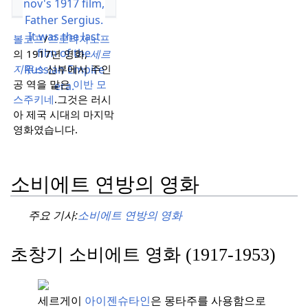
볼코프
/
프로타자노프
의 1917년 영화,
세르
지우스
신부에서 주인
공 역을 맡은
이반 모
스주키네
.
그것은 러시
아 제국 시대의 마지막
영화였습니다.
소비에트 연방의 영화
주요 기사:
소비에트 연방의 영화
초창기 소비에트 영화 (1917-1953)
세르게이
아이젠슈타인
은 몽타주를 사용함으로