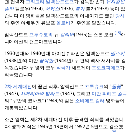
랜 협력자
그리고리 알렉산드로프
가 감독한 인기
뮤지컬인
졸리
펠로우(1934),
서커스
(1936),
볼가
볼가(1938) 등이 있
습니다.
이 영화들은 알렉산드로프의 아내이기도 했던
당시
의 주연 여배우인 류보프
올로바
가 주연을 맡았습니다.
[15]
알렉산드르
프투슈코의
뉴
걸리버
(1935)는 스톱 모션
애
니메이션의 랜드마크입니다.
1930년대와 1940년대 아이젠슈타인은 알렉산드르
넵스키
(1938년)와 이반
끔찍한
(1944년) 두 편의 역사 서사시를 감
독했습니다.
두 영화 모두
작곡가
세르게이
프로코피예프
가
작곡했습니다.
2차 세계대전
이 끝난 직후, 알렉산드르
프투슈코
의 "
돌꽃
"
(1947),
시베리아의 발라드
(1947), 그리고
이반 피례프
감독
의 "쿠반의 코사크" (1949)와 같은
소비에트 컬러
영화들이
개봉되었습니다.
소련 영화는 제2차 세계대전 이후 급격한 쇠퇴를 겪었습니
다: 영화 제작은 1945년 19편에서 1952년 5편으로 감소했
[8]