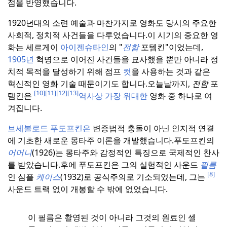
점을 반영했습니다.
1920년대의 소련 예술과 마찬가지로 영화도 당시의 주요한
사회적, 정치적 사건들을 다루었습니다.
이 시기의 중요한 영
화는 세르게이
아이젠슈타인
의 "
전함
포템킨"이었는데,
1905년
혁명으로 이어진 사건들을 묘사했을 뿐만 아니라 정
치적 목적을 달성하기 위해 점프
컷
을 사용하는 것과 같은
혁신적인 영화 기술 때문이기도 합니다.
오늘날까지,
전함
포
[10]
[11]
[12]
[13]
템킨은
역사상 가장 위대한
영화 중 하나로 여
겨집니다.
브세볼로드 푸도프킨은
변증법적 충돌이 아닌 인지적 연결
에 기초한 새로운 몽타주 이론을 개발했습니다.
푸도프킨의
어머니
(1926)는 몽타주와 감정적인 특징으로 국제적인 찬사
를 받았습니다.
후에 푸도프킨은 그의 실험적인 사운드
필름
[8]
인 심플
케이스
(1932)로 공식주의로 기소되었는데, 그는
사운드 트랙 없이 개봉할 수 밖에 없었습니다.
이 필름은 촬영된 것이 아니라 그것의 원료인 셀