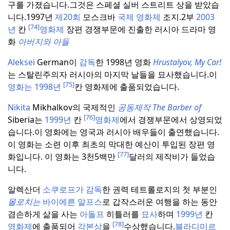
구를 가졌습니다.
그것은 스페셜 실버 스트리트 상을 받았습
니다.
1997년
제20회
모스크바
국제 영화제
조지.
2부
2003
[74]
년
칸
영화제
장편 경쟁부문에 진출한 러시아 드라마 영
화
아버지와 아들
Aleksei
German이
감독
한 1998년 영화
Hrustalyov, My Car!
는 스탈린주의자 러시아의 마지막 날들을 묘사했습니다.
이
[75]
영화는 1998년
칸 영화제에 출품되었습니다.
Nikita
Mikhalkov의 국제적인
공동제작 The Barber of
[76]
Siberia는
1999년
칸
영화제
에서 경쟁부문에서 상영되었
습니다.
이 영화에는 영국과 러시아 배우들이 출연했습니다.
이 영화는 소련 이후 최초의 막대한 예산이 투입된 장편 영
[77]
화입니다. 이 영화는 3천5백만
달러의 제작비가 들었습
니다.
알렉산더
소쿠로프가 감독
한 권력 테트롤로지의 첫 부분인
몰로치는
바이에른 알프스
로 갑작스러운 여행을 하는 동안
겸손하게 삶을 사는
아돌프
히틀러를
묘사
하며
1999년
칸
[78]
영화제
에 출품되어
각본상
을
수상했습니다.
블라디미르