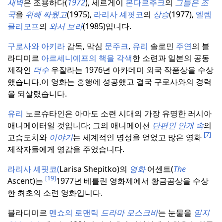
새벽
은 조용하다(
1972
), 세르게이
본다르추크
의
그들은 조
국
을
위해 싸웠고
(1975),
라리사 셰핏코
의
상승
(1977),
엘렘
클리모프
의
와서 보라
(1985)입니다.
구로사와 아키라
감독, 막심
문주크
,
유리
솔로민
주연
의 블
라디미르
아르세니예프의 책을 각색
한 소련과 일본의 공동
제작인
더수
우잘라는 1976년 아카데미 외국 작품상을 수상
했습니다.
이 영화는 흥행에 성공했고 결국 구로사와의 경력
을 되살렸습니다.
유리
노르슈타인은 아마도 소련 시대의 가장 유명한 러시아
애니메이터일 것입니다; 그의 애니메이션
단편인 안개
속
의
[7]
고슴도치와
이야기
는 세계적인 명성을 얻었고 많은 영화
제작자들에게 영감을 주었습니다.
라리사 셰핏코(
Larisa Shepitko)의
영화
어센트(
The
[19]
Ascent)는
1977년 베를린 영화제에서 황금곰상을 수상
한 최초의 소련 영화입니다.
블라디미르
멘쇼의 로맨틱
드라마 모스크바
는 눈물을
믿지