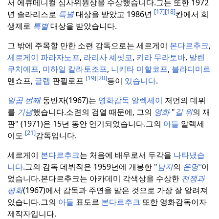
서 에큐메니컬 심사위원상을 수상했습니다.
그는 또한 1972
[17]
[18]
년 솔라리스로
특별
대상을 받았고 1986년
칸에서 희
생제로
특별
대상을 받았습니다.
그 밖에 주목할 만한 소련 감독으로는 세르게이
본다르추크
,
세르게이 파라자노프
,
라리사
셰핏코
,
키라
무라토바
,
말렌
쿠치예프
,
미하일
칼라토조프
,
니키타
미할코프
,
블라디미르
[19]
[20]
멘쇼프,
글렙
판필로프
등이
있습니다
.
일곱 번째
동반자(1967)는
영화감독 알렉세이
저먼의 데뷔
를
기념
했습니다.
소련의 검열 때문에, 그의
영화
"
길
위
의 재
판" (1971)은 15년 동안 연기되었습니다.
그의
아들
알렉세
[21]
이도
감독입니다.
세르게이
본다르추크
는 처음에 배우로서 두각을
나타냈습
니다
.
그의 감독 데뷔작은 1959년에 개봉한 "
남자
의
운명"
이
었습니다.
본다르추크는 아카데미 각색상을 수상한
전쟁과
평화
(1967)에서 감독과 주연을 맡은 것으로 가장 잘 알려져
있습니다.
그의
아들
표도르
본다르추크
또한 영화감독이자
제작자입니다.