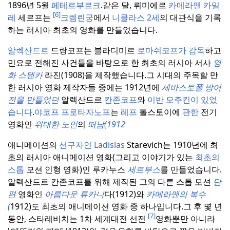
1896년 5월
페테르부르크
.
같은 달, 뤼미에르
카메라맨 카밀
[6]
레
세르프는
크렘린궁
에서
니콜라스 2세
의 대관식을 기록
하는 러시아 최초의 영화를 만들었습니다.
알렉산드르
드랑코프는 블라디미르
로마쉬코프가 감독
하고
민요로 전해진 사건들을 바탕으로 한 최초의 러시아 서사
영
화 스텐카
라진(1908)을 제작했습니다.
그 시대의 주목할 만
한 러시아 영화 제작자들 중에는 1912년에
세바스토폴
방어
전을 만들었던
알렉산드르
칸존코프
와
이반 모주킨이
있었
습니다
.
야코프 프로타자노프
는
레프
톨스토이에
관한
전기
영화인
위대한 노인
의
떠남(1912
애니메이션의
선구자인 Ladislas
Starevich는 1910년에 최
초의 러시아 애니메이션 영화(그리고 이야기가 있는
최초의
스톱
모션 인형 영화)인 루카누스
세르부스
를 만들었습니다.
알렉산드르 칸존코프를 위해 제작된 그의 다른 스톱 모션
단
편
영화인
아름다운 류카니
다(1912)와
카메라맨의 복수
(
1912)도 최초의 애니메이션 영화 중 하나입니다.
그 후 몇 년
[7]
동안, 스타레비치는 1차 세계대전 선전
영화뿐만 아니라