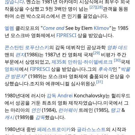
않습니다
. 멘쇼는 1981년 아카데미 시상식에서 최우수 외국
[27]
[28]
작품상을 수상했고 9천 3백만 명이 넘는
관객을 동원
하며 소련 박스오피스에서 큰 인기를 끌었습니다.
엘렘
클리모프의 "
Come and
See by Elem
Klimov
"는 1985
년 모스크바 영화제에서
FIPRESCI
상을 받았습니다.
콘스탄틴 로푸샨스키
의 감독 데뷔작인 공상과학
영화 데드
[29]
맨의
편지
(1986)는 1987년 칸 영화제 국제
비평가 주간
[30]
부문에서 상영되었고,
제35회 만하임-하이델베르크
국제
영화제
에서
FIPRESCI
상을 받았습니다.
그의
후속작
인 "
박물
관
방문자
" (1989)는 모스크바 영화제에 출품되어 은상을 수
[31]
상했습니다.
조지와 에큐메니컬 심사위원상.
1980년대에 러시아
감독 Andrei
Konchalovsky는 헐리우드
에서 성공을 거둔 최초의 영화 제작자였습니다.
미국에서 그
는 마리아의
연인
(1984),
런어웨이
트레인 (1985),
탱고
&
캐시
(1989)를
감독
했습니다.
1980년대 중반
페레스트로이카
와
글라스노스트
의 시작과