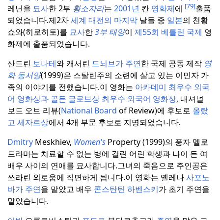
[79]
레닌을
묘사
한 2부
황소자리
는
2001년
칸
영화제
에
출품
되었습니다.
제2차
세계 대전의 마지막
날들 중
일본
의 천황
쇼와(히로히토)를
묘사
한
3부 태양
이
제55회 베를린 국제
영
화제에 출품되었습니다.
산드린
보나테
와 캐서린
드뇌브가 주연
한 국제 공동 제작
영
화 동서양
(1999)은 스탈린주의 소련에 살고 있는 이민자 가
족의 이야기를 전했습니다.
이 영화는
아카데미
최우수 외국
어
영화상과 골든
글로브상 최우수 외국어
영화상
, 내셔널
보드 오브 리뷰(
National Board
of Review)에 후보로
올랐
고
세자르상
에서 4개 부문 후보로 지명되었습니다.
Dmitry
Meskhiev,
Women's
Property (1999)의 풍자 멜로
드라마는 치료할 수 없는 병에 걸린 어린 학생과 나이 든 여
배우 사이의 연애를 묘사합니다.
그녀의 죽음으로 주인공은
쓰라린 외로움에 직면하게 됩니다.
이 영화는 옐레나
사포노
바가 주연
을 맡았고 배우
콘스탄틴 하벤스키
가 초기 주연을
맡았습니다.