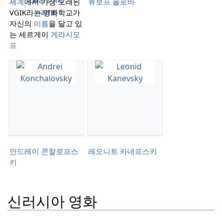
세계
에서 가장 오래된
류보프 올로바
VGIK라는 영화학교가
자신의
이름
을 달고 있
는 세르게이
게라시모
프
안드레이 콘찰로프스
레오니트 카네프스키
키
신러시아 영화