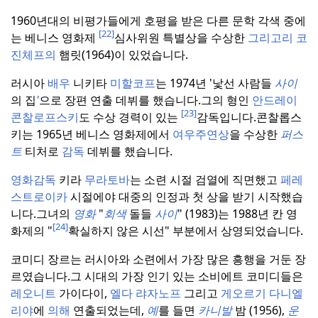
1960년대의 비평가들에게 호평을 받은 다른 문학 각색 중에
[22]
는 베니스 영화제
심사위원 특별상을 수상한
그리고리 코
진체프의
햄릿(1964)이 있었습니다.
러시아
배우
니키타
미할코프
는 1974년 '낯선 사람들
사이
의 집
'
으로 장편 연출 데뷔를 했습니다.
그의 형인
안드레이
[23]
콘찰로프스키
도 수상 경력이 있는
감독입니다.
콘찰롭스
키는 1965년 베니스 영화제에서
여우주연상
을 수상한
퍼스
트
티처로
감독
데뷔를 했습니다.
영화감독
키라
무라토바
는 소련 시절 검열에 직면했고
페레
스트로이카
시절에야 대중의 인정과 첫 상을 받기 시작했습
니다.
그녀의
영화
"
회색
돌들
사이
" (1983)는 1988년 칸 영
[24]
화제의 "
확실하지 않은 시선" 부분에서 상영되었습니다.
코미디 장르는 러시아와 소련에서 가장 많은 흥행을 거둔 장
르였습니다.
그 시대의 가장 인기 있는 소비에트 코미디들은
레오니트
가이다이,
엘다 랴자노프
그리고
게오르기 다니엘
리야
에
의해
연출되었는데,
예
를 들면
카니발
밤 (1956),
운