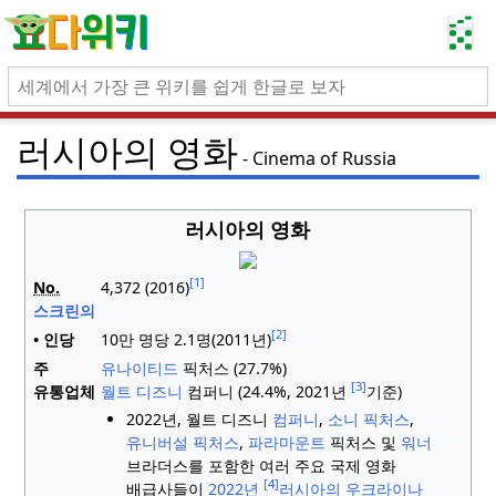
러시아의 영화
Cinema of Russia
러시아의 영화
[1]
No.
4,372 (2016)
스크린의
[2]
• 인당
10만 명당 2.1명(2011년)
주
유나이티드
픽처스 (27.7%)
[3]
유통업체
월트 디즈니
컴퍼니 (24.4%, 2021년
기준)
2022년, 월트 디즈니
컴퍼니
,
소니
픽처스
,
유니버설
픽처스
,
파라마운트
픽처스 및
워너
브라더스를 포함한 여러 주요 국제 영화
[4]
배급사들이
2022년
러시아의 우크라이나