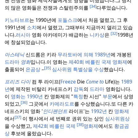
첸 전쟁은 영화 제작자들에게도 영향을 미쳤습니다.
그 당시
[34]
의 많은 영화들은 전쟁과 스탈린주의를
다루었습니다.
키노타브르
는 1990년에
포돌스크
에서 처음 열렸고, 그 후
1991년에
소치
에서 열렸고, 그때부터 지금까지 열리고 있습
[32]
니다.
러시아
영화 아카데미가 배급하는
니카상
은
1998년
에 창설되었습니다.
아스테닉
신드롬은 키라
무라토바에 의해
1989년
에 개봉된
드라마
영화
입니다.
이 영화는
제40회 베를린 국제 영화제
에
[35]
출품되어
은곰상
–
심사위원 특별상을 수상
했습니다.
프리즈 다이
컴 투 라이프(
Freeze
Die
Come to
Life)는
1989
년
에 제작된 비탈리 카네프스키
감독
의
드라마
영화입니다.
이
영화는 1990년
칸 영화제의 "
특정
한 시선"
부문
에서 상영
[36]
되었고,
그곳에서
카메라도르
를 수상했습니다.
또 다른 카
네프스키의 영화 '
인디펜던트
라이프'는
1992년
칸
영화제
[37]
에서
이 행사에서 세 번째로 권위 있는 상인
심사위원상
[38]
을 수상했고,
제42회 베를린 국제
영화제
에서도
황금곰
상
후보에 올랐습니다.