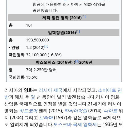
침공에 대응하여 러시아에서 영화 상영을
중단했습니다.
[1]
제작 장편 영화 (2016)
총
101
[1]
입학정원(2016)
총
193,500,000
[5]
• 인당
1.2 (2012)
국민영화
32,100,000 (16.8%)
[1]
박스오피스 (2016년) (
2016년
총
7억 2,250만 달러
국민영화
15.5%
러시아의
영화
는
러시아 제국
에서 시작되었고,
소비에트 연
방
과 해체 후
몇
년 동안에 널리 발전했습니다.
러시아 영화
산업은 국제적으로 인정을 받을 것입니다.
21세기에 러시아
영화는
하드코어
헨리 (2015),
리바이어던
(2014),
나이트
워
치 (2004) 그리고
브라더
(1997)와 같은 영화들로 국제적으
로 알려지게 되었습니다.
모스크바 국제 영화제
는 1935년 모