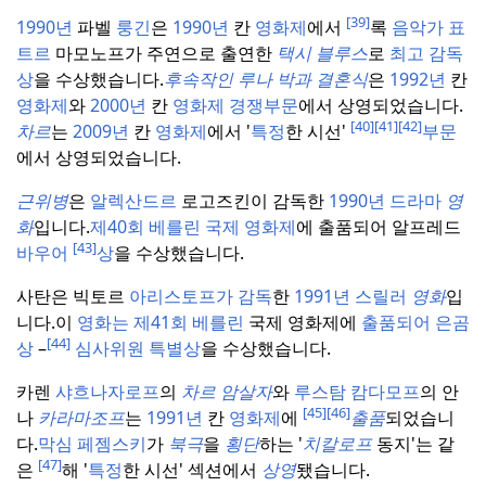
[39]
1990년
파벨
룽긴
은
1990년
칸
영화제
에서
록
음악가 표
트르
마모노프가 주연으로 출연한
택시
블루스
로
최고 감독
상
을 수상했습니다.
후속작인 루나
박과 결혼식
은
1992년
칸
영화제
와
2000년
칸
영화제
경쟁부문
에서 상영되었습니다.
[40]
[41]
[42]
차르
는
2009년
칸
영화제
에서 '
특정
한 시선'
부문
에서 상영되었습니다.
근위병
은
알렉산드르
로고즈킨이 감독한
1990년 드라마
영
화
입니다.
제40회 베를린 국제 영화제
에 출품되어 알프레드
[43]
바우어
상
을 수상했습니다.
사탄은 빅토르
아리스토프가 감독
한
1991년 스릴러
영화
입
니다.
이
영화는 제41회 베를린
국제 영화제에
출품되어 은곰
[44]
상
–
심사위원 특별상
을 수상했습니다.
카렌
샤흐나자로프
의
차르
암살자
와
루스탐 캄다모프
의 안
[45]
[46]
나
카라마조프
는
1991년
칸
영화제
에
출품
되었습니
다.
막심 페젬스키
가
북극
을
횡단
하는 '
치칼로프
동지'는 같
[47]
은
해 '
특정
한 시선' 섹션에서
상영
됐습니다.