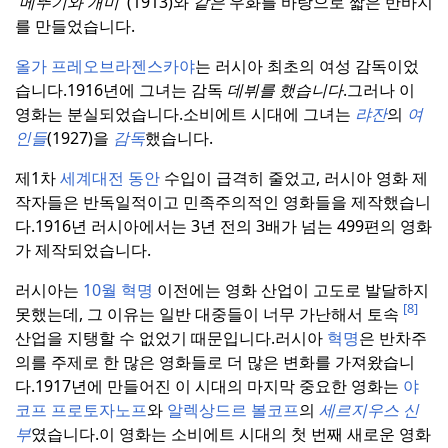
'
메뚜기와 개미
' (1913)와
같은
우화를 바탕으로 짧은 반바지
를 만들었습니다.
올가 프레오브라젠스카야
는 러시아 최초의 여성 감독이었
습니다.
1916년에 그녀는 감독
데뷔를 했습니다
.
그러나 이
영화는 분실되었습니다.
소비에트 시대에 그녀는
랴잔
의
여
인들
(1927)을
감독
했습니다.
제1차
세계대전 동안
수입이 급격히 줄었고, 러시아 영화 제
작자들은 반독일적이고 민족주의적인 영화들을 제작했습니
다.
1916년 러시아에서는 3년 전의 3배가 넘는 499편의 영화
가 제작되었습니다.
러시아는
10월 혁명
이전에는 영화 산업이 고도로 발달하지
[8]
못했는데, 그 이유는 일반 대중들이 너무 가난해서 토속
산업을 지탱할 수 없었기 때문입니다.
러시아
혁명
은 반차주
의를 주제로 한 많은 영화들로 더 많은 변화를 가져왔습니
다.
1917년에 만들어진 이 시대의 마지막 중요한 영화는
야
코프 프로토자노프
와
알렉상드르 볼코프
의
세르지우스
신
부
였습니다.
이 영화는 소비에트 시대의 첫 번째 새로운 영화