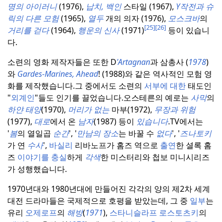
명의 아이러니
(1976),
납치
, 백인
스타일 (1967),
Y작전과 슈
릭의 다른 모험
(1965),
열두
개의 의자 (1976),
모스크바
의
[25]
[26]
거리를 걷다
(1964),
행운의 신사
(1971)
등이 있습니
다.
소련의 영화 제작자들은 또한 D
'Artagnan
과 삼총사 (
1978
)
와
Gardes-Marines, Ahead
! (1988)와 같은 역사적인 모험 영
화를 제작했습니다.
그 중에서도 소련의
서부에 대한
태도인
"
외계인
"들도 인기를 끌었습니다.
오스테른의 예로는
사막
의
하얀 태양
(1970),
머리가 없는
마부(1972),
무장과 위험
(1977),
대로
에서 온
남자
(1987) 등이
있습니다
.
TV에서는
'
봄
의
열일곱
순간
', '
만남의 장소
는
바꿀 수
없다
', '
즈나토키
가 연
수사
',
바실리
리바노프가 홈즈 역으로
출연
한 셜록 홈
즈
이야기를 충실
하게
각색
한 미스터리와 첩보 미니시리즈
가 성행했습니다.
1970년대와 1980년대에 만들어진 각각의 양의 제2차 세계
대전 드라마들은 국제적으로 호평을 받았는데, 그 중
일부
는
유리
오제로프
의
해방
(
1971
),
스타니슬라프 로스토츠키
의