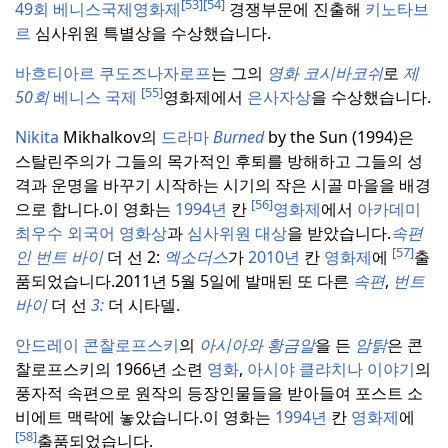
[53]
[54]
49회 베니스국제영화제
경쟁부문에 진출해
키노타브
르
심사위원 특별상을 수상했습니다.
바흐티아르 쿠도즈나자로프
는 그의
영화 코시바코쉬
로
제
[55]
50회
베니스 국제
영화제에서
은사자상
을 수상했습니다.
Nikita
Mikhalkov의
드라마
Burned
by the Sun (1994)은
스탈린주의가 그들의 목가적인 후퇴를 방해하고 그들의 성
격과 운명을 바꾸기 시작하는 시기의 작은 시골 마을을 배경
[56]
으로 합니다.
이 영화는
1994년
칸
영화제
에서
아카데미
최우수 외국어 영화상
과
심사위원 대상
을 받았습니다.
속편
[57]
인 번트 바이
더 선 2:
엑소더스
가
2010년
칸
영화제
에
출
품되었습니다.
2011년 5월 5일에 발매된 또 다른
속편
,
번트
바이
더 선
3:
더 시타델.
안드레이 콘찰로프스키
의
아시아와 황금알
을 든
암탉
은 콘
찰로프스키의 1966년 소련
영화
,
아시야 클랴치나 이야기
의
풍자적 속편으로 원작의 등장인물들을 받아들여 포스트 소
비에트 맥락에 놓았습니다.
이 영화는
1994년
칸
영화제
에
[58]
출품되었습니다.