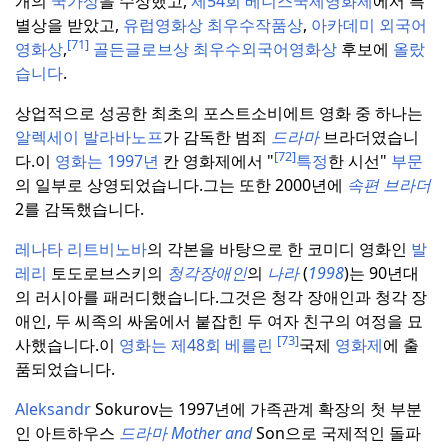
개의
국가상
을 수상했고,
제54회 베니스국제영화제
에서 특
별상을 받았고,
유럽영화상 최우수작품상
,
아카데미
외국어
[71]
영화상
,
골든글로브상
최우수외국어영화상
후보에
올랐
습니다
.
상업적으로 성공한 최초의 포스트소비에트 영화 중 하나는
알렉세이 발라바노프
가 감독한 범죄
드라마
브라더였습니
[72]
다.
이
영화는 1997년
칸 영화제에서 "
특정
한 시선"
부문
의 일부로 상영되었습니다.
그는 또한 2000년에
속편 브라더
2를 감독했습니다.
레나타 리트비노바
의 각본을 바탕으로 한 코미디 영화인
발
레리
토도로브스키의
청각장애인
의
나라
(
1998
)는 90년대
의 러시아를 패러디했습니다.
그것은 청각 장애인과 청각 장
애인, 두 씨족의 싸움에서 붙잡힌 두 여자 친구의 여정을 묘
[73]
사했습니다.
이
영화는 제48회 베를린
국제
영화제
에 출
품되었습니다.
Aleksandr
Sokurov는 1997년에 가족관계 확장의 첫 부분
인 아트하우스
드라마 Mother and
Son으로 국제적인 돌파