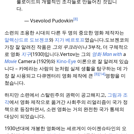
룰로이드의 개별적인 조각들로 만들어진 것입니
다.
[8]
—
Vsevolod Pudovkin
소련의 조용한 시대의 다른 두 명의 중요한 영화 제작자는
알렉산드르 도브젠코
와
지가 베르토프
였습니다.
도브젠코의
가장 잘 알려진 작품은
그의 우크라이나
3부작, 더 구체적으
로 영화
지구
(1930)입니다.
Vertov는 그의
영화 Man with
a
Movie
Camera (1929)와
Kino-Eye
이론으로 잘 알려져 있습
니다 – 카메라는 사람의 눈처럼 실제 생활을 탐구하는 데 가
[8]
[14]
장 잘 사용되고 다큐멘터리 영화 제작에 큰
영향을 미
쳤습니다.
하지만 소련에서 스탈린주의 권력이 공고해지고,
그림과 조
각
에서 영화 제작으로 옮겨간 사회주의 리얼리즘이 국가 정
책으로 등장하면서, 소련 영화는 거의 완전한 국가 통제의
대상이 되었습니다.
1930년대에 개봉한 영화에는 세르게이 아이젠슈타인의 오