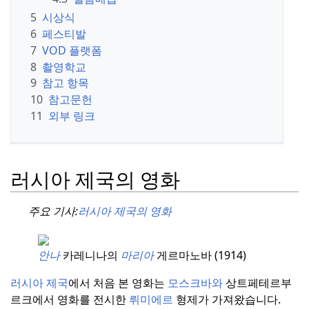
5
시상식
6
페스티발
7
VOD 플랫폼
8
촬영학교
9
참고 항목
10
참고문헌
11
외부 링크
러시아 제국의 영화
주요 기사:
러시아 제국의 영화
안나
카레니나의
마리아
게르마노바 (1914)
러시아 제국
에서 처음 본 영화는
모스크바와
상트페테르부
르크에서 영화를 전시한
뤼미에르
형제가 가져왔습니다.