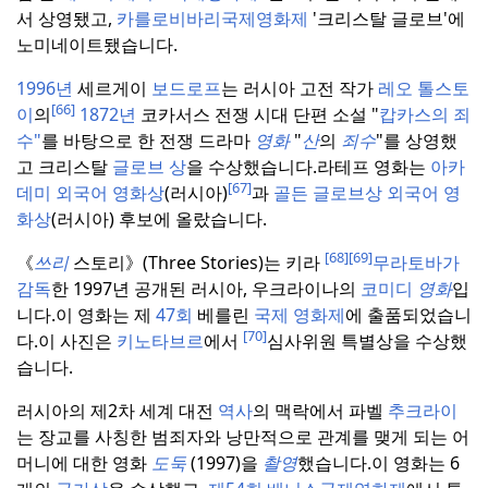
서 상영됐고,
카를로비바리국제영화제
'크리스탈 글로브'에
노미네이트됐습니다.
1996년
세르게이
보드로프
는 러시아 고전 작가
레오 톨스토
[66]
이
의
1872년
코카서스 전쟁 시대 단편 소설 "
캅카스의 죄
수"
를 바탕으로 한 전쟁 드라마
영화
"
산
의
죄수
"를 상영했
고 크리스탈
글로브 상
을 수상했습니다.
라테프 영화는
아카
[67]
데미
외국어 영화상
(러시아)
과
골든 글로브상
외국어 영
화상
(러시아) 후보에 올랐습니다.
[68]
[69]
《
쓰리
스토리》(Three Stories)는 키라
무라토바가
감독
한 1997년 공개된 러시아, 우크라이나의
코미디
영화
입
니다.
이 영화는 제
47회
베를린
국제 영화제
에 출품되었습니
[70]
다.
이 사진은
키노타브르
에서
심사위원 특별상을 수상했
습니다.
러시아의 제2차 세계 대전
역사
의 맥락에서 파벨
추크라이
는 장교를 사칭한 범죄자와 낭만적으로 관계를 맺게 되는 어
머니에 대한 영화
도둑
(1997)을
촬영
했습니다.
이 영화는 6