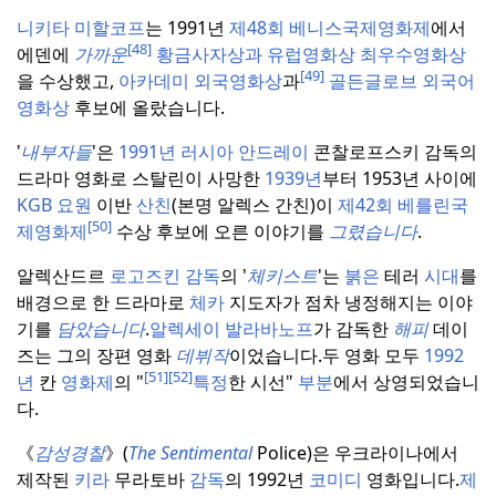
니키타 미할코프
는 1991년
제48회 베니스국제영화제
에서
[48]
에덴에
가까운
황금사자상과 유럽영화상 최우수영화상
[49]
을 수상했고,
아카데미 외국영화상
과
골든글로브
외국어
영화상
후보에 올랐습니다.
'
내부자들
'은
1991년
러시아 안드레이
콘찰로프스키 감독의
드라마 영화로 스탈린이 사망한
1939년
부터 1953년 사이에
KGB
요원
이반
산친
(본명 알렉스 간친)이
제42회 베를린국
[50]
제영화제
수상 후보에 오른 이야기를
그렸습니다
.
알렉산드르
로고즈킨 감독
의 '
체키스트
'는
붉은
테러
시대
를
배경으로 한 드라마로
체카
지도자가 점차 냉정해지는 이야
기를
담았습니다
.
알렉세이 발라바노프
가 감독한
해피
데이
즈는 그의 장편 영화
데뷔작
이었습니다.
두 영화 모두
1992
[51]
[52]
년
칸
영화제
의 "
특정
한 시선"
부분
에서 상영되었습니
다.
《
감성경찰
》(
The Sentimental
Police)은 우크라이나에서
제작된
키라
무라토바
감독
의 1992년
코미디
영화입니다.
제