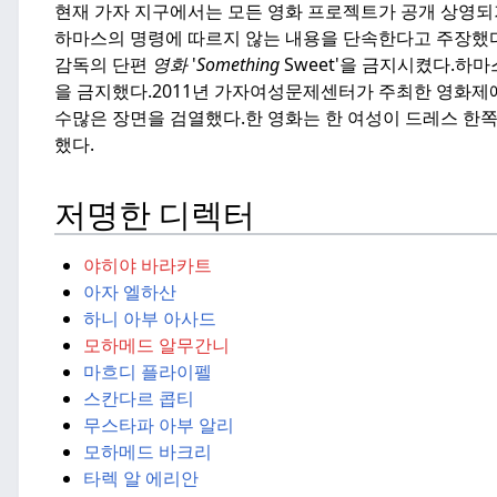
현재 가자 지구에서는 모든 영화 프로젝트가 공개 상영되
하마스의 명령에 따르지 않는 내용을 단속한다고 주장했다
감독의 단편
영화
'
Something
Sweet'을 금지시켰다.
하마
을 금지했다.
2011년 가자여성문제센터가 주최한 영화제
수많은 장면을 검열했다.
한 영화는 한 여성이 드레스 한
했다.
저명한 디렉터
야히야 바라카트
아자 엘하산
하니 아부 아사드
모하메드 알무간니
마흐디 플라이펠
스칸다르 콥티
무스타파 아부 알리
모하메드 바크리
타렉 알 에리안