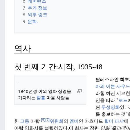
6
레퍼런스
7
추가 정보
8
외부 링크
9
문학.
역사
첫 번째 기간:
시작, 1935-48
팔레스타인 최초의
아의 이븐 사우드
1940년경 야외 영화 상영을
라힘 하산 시르한
기다리는
할훌
마을 사람들
인을 따라 "
로드
된
무성영화
였다
를 홍보하는 것"을
[5]
[7]
한
고등
아랍
위원회
의
멤버
인 아흐마드
힐미 파샤
에
아랍 영화사를 설립하였다.
이 회사는 장편
영화
'
홀리데