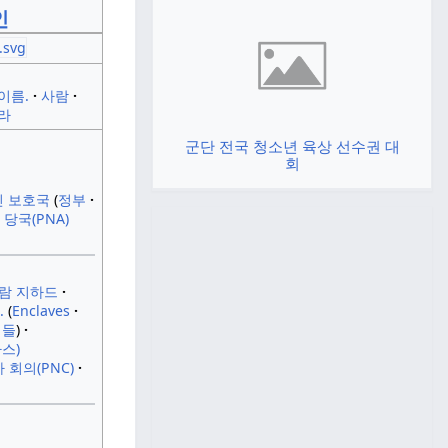
인
이름.
사람
라
군단 전국 청소년 육상 선수권 대
회
회
인 보호국
정부
 당국(PNA)
람 지하드
.
Enclaves
시들
스)
 회의(PNC)