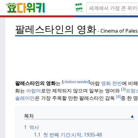
팔레스타인의 영화
Cinema of Pales
[
citation needed
]
팔레스타인의 영화
는
아랍
영화 전반
에 비해
[3]
화는
아랍어
로만 제작되지 않으며 일부는 영어와
프랑
[4]
술레이만
은 가장 주목할 만한 팔레스타인 감독
중 한 
목차
1
역사
1.1
첫 번째 기간:
시작, 1935-48