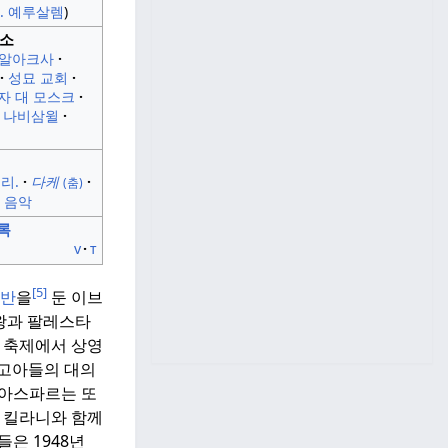
E. 예루살렘
장소
알아크사
성묘 교회
자 대 모스크
나비삼윌
리.
다케
(춤)
음악
록
v
t
[5]
반
을
둔 이브
왕과 팔레스타
축제에서 상영
"고아들의 대의
-아스파르는 또
알 킬라니와 함께
들은 1948년