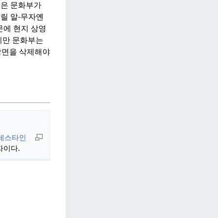
들은 문화부가
릴 알-무자옌
문에 현지 상영
지만 문화부는
장면을 삭제해야
레스타인
자이다.