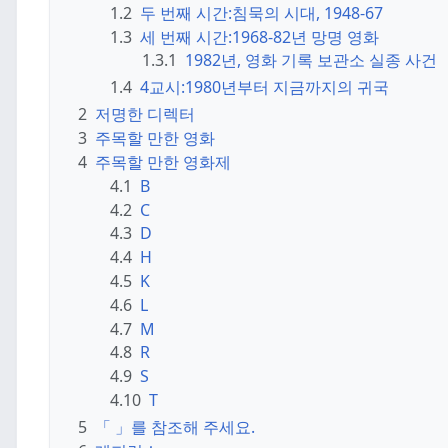
1.2
두 번째 시간:
침묵의 시대, 1948-67
1.3
세 번째 시간:
1968-82년 망명 영화
1.3.1
1982년, 영화 기록 보관소 실종 사건
1.4
4교시:
1980년부터 지금까지의 귀국
2
저명한 디렉터
3
주목할 만한 영화
4
주목할 만한 영화제
4.1
B
4.2
C
4.3
D
4.4
H
4.5
K
4.6
L
4.7
M
4.8
R
4.9
S
4.10
T
5
「 」를 참조해 주세요.