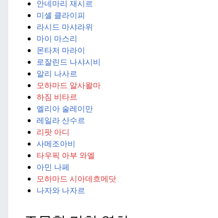
안네마리 재시르
미셸 클라이피
라시드 마샤라위
마이 마스리
몬타저 마라이
로잘린드 나샤시비
알리 나사르
모하마드 알사왈마
하짐 비타르
엘리아 술레이만
레일라 산수르
리팟 아디
사메조아비
타우픽 아부 와엘
아민 나페
모하마드 시아데흐메닷
나자와 나자르