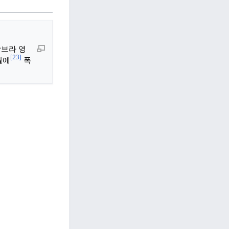
함브라 영
[23]
월에
폭