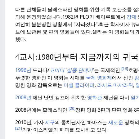
다른 단체들이 팔레스타인 영화를 위한 기록 보관소를 설
의해 운영되었습니다.
1982년 PLO가 베이루트에서
강제
여전히 불분명한 상황에서 "사라졌다".
최근 학자이자 큐레
브에 보관된 몇 편의 영화들이 있다.
셀라는 이 영화들의 개
했다.
4교시:
1980년부터 지금까지의 귀국
[16]
1996년
드라마/
코미디
'
실종 연대기
'는 국제적인
호평
뚜렷한 영화인 이 영화는 시애틀
국제 영화제
에서 신인
명한 영화 감독으로는
미셸 클라이피
,
라시드 마샤라위
,
2008년
제닌 난민 캠프에 위치한
영화관
제닌을 다시
열
[20]
2008년에는 팔레스타인
장편 영화 3편과 단편 영화 
2010년, 가자
지구
의 통치권자인 하마스는
새로운
영화의
[21]
의한 이스라엘의 파괴를 묘사하고 있다.