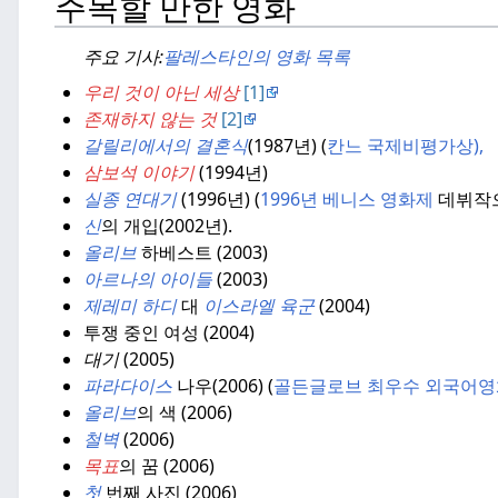
주목할 만한 영화
주요 기사:
팔레스타인의 영화 목록
우리 것이 아닌 세상
[1]
존재하지 않는 것
[2]
갈릴리에서의 결혼식
(1987년) (
칸느 국제비평가상),
삼보석
이야기
(1994년)
실종
연대기
(1996년) (
1996년 베니스 영화제
데뷔작으로 
신
의 개입(2002년).
올리브
하베스트 (2003)
아르나의 아이들
(2003)
제레미 하디
대
이스라엘
육군
(2004)
투쟁 중인 여성 (2004)
대기
(2005)
파라다이스
나우(2006) (
골든글로브 최우수 외국어영
올리브
의 색 (2006)
철벽
(2006)
목표
의 꿈 (2006)
첫
번째 사진 (2006)