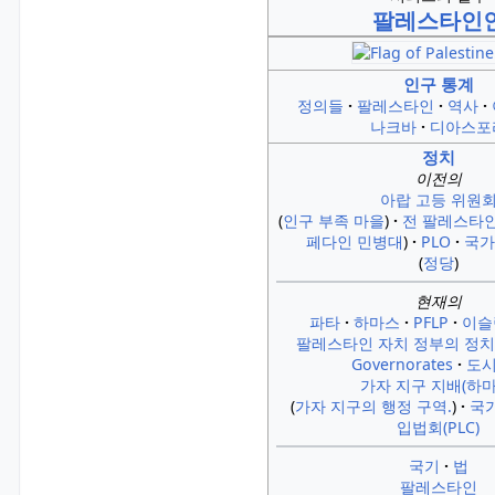
팔레스타인
인구 통계
정의들
팔레스타인
역사
나크바
디아스포
정치
이전의
아랍 고등 위원
인구 부족 마을
전 팔레스타
페다인 민병대
PLO
국가
(
정당
)
현재의
파타
하마스
PFLP
이슬
팔레스타인 자치 정부의 정치
Governorates
도
가자 지구 지배(하마
가자 지구의 행정 구역.
국가
입법회(PLC)
국기
법
팔레스타인