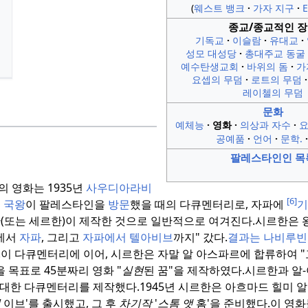
웨스트 뱅크
가자 지구
종교/종교적인 
기독교
이슬람
유대교
성모 대성당
총대주교 동굴
예수탄생교회
바위의 돔
가
요셉의 무덤
로트의 무덤
레이첼의 무덤
문화
예체능
영화
의상과 자수
요
공예품
언어
문학.
팔레스타인인 목
 영화는 1935년
사우디아라비
[6]
 국왕
이 팔레스타인을
방문
했을 때의 다큐멘터리로, 자파에
기
(또는 세르한)이 제작한 것으로 일반적으로 여겨진다.
시르한은 
에서
자파
, 그리고
자파에서 텔아비브
까지" 갔다.
결과는 나비루빈
.
이 다큐멘터리에 이어, 시르한은 자말 알 아스파르에 합류하여 
 목표로 45분짜리 영화 "
실현
된 꿈"을 제작하였다.
시르한과 알
 대한 다큐멘터리를 제작했다.
1945년 시르한은 아흐마드 힐미 
이
이브'를 출시했고, 그 후
차기작
'
스톰 앳
홈'을 준비했다.
이 영화