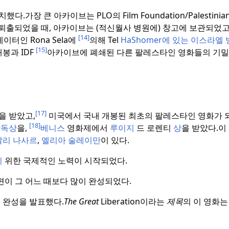
치했다.
가장 큰 아카이브는 PLO의 Film Foundation/Palestinian 
퇴출되었을 때, 아카이브는 (적신월사 병원에) 창고에 보관되었고
[14]
이터인 Rona Sela에
의해 Tel
HaShomer에 있는
이스라엘 
[15]
봉과 IDF
아카이브에 폐쇄된 다른 팔레스타인 영화들의 기밀
[17]
을 받았고,
미국에서 국내 개봉된 최초의 팔레스타인 영화가 
[18]
감독상
을,
베니스
영화제에서
루이지
드 로렌티
상
을 받았다.
이
알리 나사르
,
엘리아 술레이만
이 있다.
기
위한 국제적인 노력이 시작되었다.
8편이 그 어느 때보다 많이 완성되었다.
 완성을 발표했다.
The Great
Liberation이라는
제목
의 이 영화