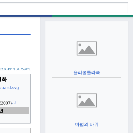
32.0519°N 34.7594°E
율리쿨룰라속
영화
[1]
(2007)
7년
마법의 바위