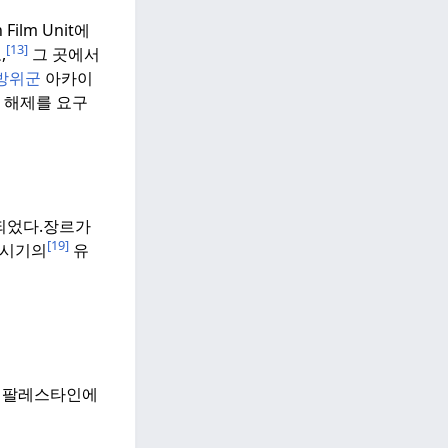
Film Unit에
[13]
,
그 곳에서
방위군
아카이
 해제를 요구
되었다.
장르가
[19]
 시기의
유
는 팔레스타인에