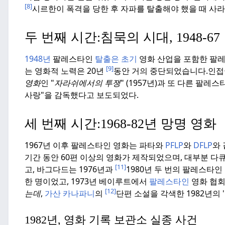
[8]
시르한이 폭격을 당한 후 자파를 탈출해야 했을 때 사
두 번째 시간:
침묵의 시대, 1948-67
1948년
팔레스타인
탈출은 초기
영화 산업을 포함한 팔레
[9]
는 영화적 노력은 20년
동안 거의 중단되었습니다.
인접
영화
인 "
자라쉬에서의 투쟁
" (1957년)과 또 다른 팔
사랑"을 감독했다고 보도되었다.
세 번째 시간:
1968-82년 망명 영화
1967년 이후 팔레스타인 영화는 파타와
PFLP
와
DFLP
와
기간 동안 60편 이상의 영화가 제작되었으며, 대부분 
[11]
고, 바그다드는 1976년과
1980년 두 번의 팔레스타
한 명이었고, 1973년 베이루트에서
팔레스타인
영화 협회
[12]
는데
,
가산 카나파니
의
단편 소설을 각색한 1982년의 '
1982년, 영화 기록 보관소 실종 사건