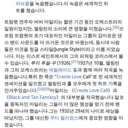
러브콜
을 녹음했습니다.
이 녹음은 세계적인 히
트를 쳤습니다.
트럼펫 연주자 버버 마일리는 짧은 기간 동안 오케스트라의
[30]
일원이었지만, 엘링턴의 소리에 큰 영향을 미쳤습니다.
으
르렁 트럼펫의 초기 대표자인 마일리는 그룹의 감미로운 댄
스 밴드 사운드를 더 뜨거운 것으로 바꿨는데, 동시대 사람
들은 이것을 정글 스타일(Jungle Style)이라고 이름 지었습
니다. 이는
이스트
세인트에서의 그의 피쳐링 코러스에서 볼
[31]
수 있습니다
.
루이 투들-우
(1926).
1927년 10월, 엘링턴
과 그의 오케스트라는
애들레이드 홀
과 함께 여러 작곡을 녹
음했습니다.
특히 한 쪽은 "
Creole Love
Call"로 전 세계적인
센세이션을 일으켰고 엘링턴과 홀 모두에게 첫 히트 기록을
[32]
[33]
안겨주었습니다.
마일리는 《
Creole Love Call
》과
《
Black and Tan Fantasy
》의 대부분을 작곡했습니다.
알코
올 중독자인 마일리는 그들이 더 많은 명성을 얻기 전에 밴
드를 떠나야 했습니다.
그는 1932년 29세의 나이로 세상을
떠났지만, 그를 대신한
쿠티 윌리엄스
에게 중요한 영향을 미
쳤습니다.