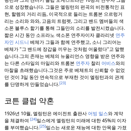
링턴과 그의 켄터키 클럽 오케스트라는 10명의 연주자 그룹
으로 성장했습니다. 그들은 엘링턴의 편곡의 비전통적인 표
현, 할렘의 거리 리듬, 이국적으로 들리는 트롬본 으르렁거
리는 소리와 와와, 고음의 트럼펫, 그리고 밴드 멤버들의 색
소폰 블루스 핥기를 통해 그들만의 소리를 발전시켰습니다.
짧은 시간 동안 소프라노 색소폰 연주자이자 클라리넷
연주
자인 시드니
베체가 그들과 함께 연주했고, 소니 그리어는
베체가 "그 밴드에 장갑을 끼우는 것처럼 어울렸다"고 말했
습니다.
그의 존재는 베체의 뉴올리언스 영향을 받은 연주와
는 다른 스타일의 마일리와 트롬본
연주자
찰리
어비스
와의
마찰을 초래했습니다.
그것은 주로 베체트의 신뢰할 수 없었
던 것이 3일 동안 연속적으로 부재한 것이 엘링턴과의 관계
[23]
를 단명하게 만들었습니다.
코튼 클럽 약혼
1926년 10월, 엘링턴은 에이전트 출판사
어빙 밀스
와 계약
[24]
을 체결하여
밀스에게 엘링턴의 미래에 대한 45%의 이자
[25]
를 부여했습니다.
밀스는 새로운 재능에 대한 안목을 가졌