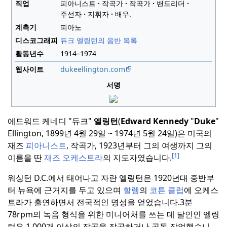
직업
피아니스트
작곡가
작곡가
밴드리더
주선자
지휘자
배우.
계측기
피아노
디스코그래피
듀크 엘링턴의 음반 목록
활동년수
1914–1974
웹사이트
dukeellington
.com
서명
에드워드 케네디 "듀크"
엘링턴
(
Edward Kennedy
"
Duke
"
Ellington, 1899년 4월 29일 ~ 1974년 5월 24일)은 미국의
재즈
피아니스트
, 작곡가, 1923년부터 그의 여생까지 그의
[1]
이름을 딴
재즈 오케스트라
의 지도자였습니다.
워싱턴 D.C.에서 태어나고 자란 엘링턴은 1920년대 중반부
터 뉴욕에 근거지를 두고 있으며
할렘
의
코튼 클럽
에 오케스
트라가 출연하면서 전국적인 명성을 얻었습니다.
3분
78rpm의 녹음 형식을 위한 미니어처를 쓰는 데 달인인 엘링
턴은 1,000개 이상의 작곡을 작곡하거나 공동 작업했습니