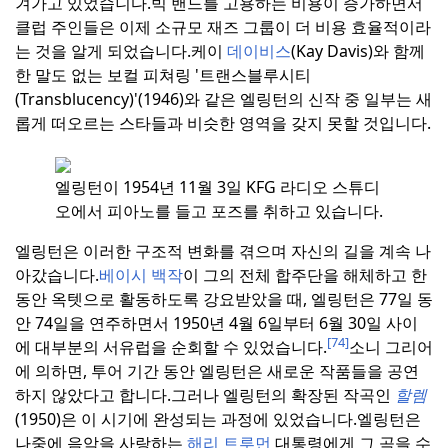
겨가고 있었습니다.
빅 밴드를 고용하는 비용이 증가하면서
클럽 주인들은 이제 소규모 재즈 그룹이 더 비용 효율적이라
는 것을 알게 되었습니다.
케이
데이비스
(Kay Davis)와 함께
한 말도 없는 보컬 피쳐링 '트랜스블루시티
(Transblucency)'(1946)와 같은 엘링턴의 신작 중 일부는 새
롭게 떠오르는 스타들과 비슷한 영역을 갖지 못할 것입니다.
엘링턴이 1954년 11월 3일 KFG 라디오 스튜디
오에서 피아노를 들고 포즈를 취하고 있습니다.
엘링턴은 이러한 구조적 변화를 겪으며 자신의 길을 계속 나
아갔습니다.
베이시 백작
이 그의 전체 합주단을 해체하고 한
동안 옥텟으로 활동하도록 강요받았을 때, 엘링턴은 77일 동
안 74일을 연주하면서 1950년 4월 6일부터 6월 30일 사이
[74]
에 대부분의 서유럽을 순회할 수 있었습니다.
소니 그리어
에 의하면, 투어 기간 동안 엘링턴은 새로운 작품들을 공연
하지 않았다고 합니다.
그러나 엘링턴의 확장된 작곡인
할렘
(1950)은 이 시기에 완성되는 과정에 있었습니다.
엘링턴은
나중에 음악을 사랑하는
해리 트루먼
대통령에게 그 곡을 수