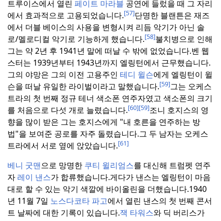
트루이스에서 열린
페이트 마라블
공연에 들렀을 때 그 자리
[57]
에서 효과적으로 고용되었습니다.
단명한 블랜튼은 재즈
에서 더블 베이스의 사용을 변형시켜 리듬 악기가 아닌 솔
[58]
로/멜로디컬 악기로 기능하게 했습니다.
불치병으로 인해
그는 약 2년 후 1941년 말에 떠날 수 밖에 없었습니다.
벤 웹
스터는 1939년부터 1943년까지 엘링턴에서 근무했습니다.
그의 야망은 그의 이전 고용주인
테디 윌슨
에게 엘링턴이 윌
[59]
슨을 떠날 유일한 라이벌이라고 말했습니다.
그는 오케스
트라의 첫 번째 정규 테너 색소폰 연주자였고 색소폰의 크기
[60]
[59]
를 처음으로 다섯 개로 늘렸습니다.
조니 호지스의 영
향을 많이 받은 그는 호지스에게 "내 호른을 연주하는 방
법"을 보여준 공로를 자주 돌렸습니다.
그 두 남자는 오케스
[61]
트라에서 서로 옆에 앉았습니다.
베니 굿맨
으로 망명한
쿠티 윌리엄스
를 대신해 트럼펫 연주
자
레이 낸스
가 합류했습니다.
게다가 낸스는 엘링턴이 마음
대로 할 수 있는 악기 색깔에 바이올린을 더했습니다.
1940
년 11월 7일
노스다코타 파고
에서 열린 낸스의 첫 번째 콘서
트 날짜에 대한 기록이 있습니다.
잭 타워스
와 딕 버리스가