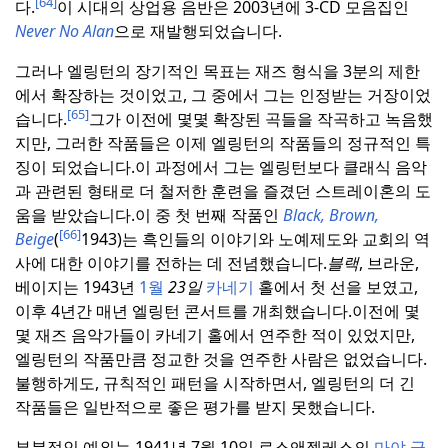
[64]
다.
이 시대의 상업용 음반은 2003년에 3-CD 모음집인
Never No Alan
으로 재발행되었습니다.
그러나 엘링턴의 장기적인 목표는 재즈 형식을 3분의 제한
에서 확장하는 것이었고, 그 중에서 그는 인정받는 거장이었
[65]
습니다.
그가 이전에 몇몇 확장된 곡들을 작곡하고 녹음했
지만, 그러한 작품들은 이제 엘링턴의 작품들의 정규적인 특
징이 되었습니다.
이 과정에서 그는 엘링턴보다 클래식 음악
과 관련된 형태로 더 철저한 훈련을 즐겼던 스트레이혼의 도
움을 받았습니다.
이 중 첫 번째 작품인
Black, Brown,
[66]
Beige
(
1943)는 흑인들의 이야기와 노예제도와 교회의 역
사에 대한 이야기를 전하는 데 전념했습니다.
블랙
, 브라운,
베이지는 1943년
1월
23일
카네기
홀에서 첫 선을 보였고,
이후 4년간 매년 엘링턴 콘서트를 개최했습니다.
이전에 몇
몇 재즈 음악가들이 카네기 홀에서 연주한 적이 있었지만,
엘링턴의 작품만큼 정교한 것을 연주한 사람은 없었습니다.
불행하게도, 규칙적인 패턴을 시작하면서, 엘링턴의 더 긴
작품들은 일반적으로 좋은 평가를 받지 못했습니다.
부분적인 예외는 1941년 7월 10일 로스앤젤레스의
마야 극