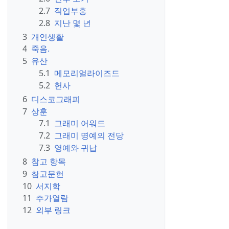
2.7
직업부흥
2.8
지난 몇 년
3
개인생활
4
죽음.
5
유산
5.1
메모리얼라이즈드
5.2
헌사
6
디스코그래피
7
상훈
7.1
그래미 어워드
7.2
그래미 명예의 전당
7.3
영예와 귀납
8
참고 항목
9
참고문헌
10
서지학
11
추가열람
12
외부 링크