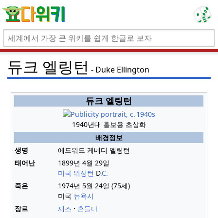
듀크 엘링턴
Duke Ellington
듀크 엘링턴
1940년대
홍보용 초상화
배경정보
생명
에드워드 케네디 엘링턴
태어난
1899년 4월 29일
미국 워싱턴
D
.C.
죽은
1974년 5월 24일
(75세)
미국
뉴욕시
장르
재즈
흔들다