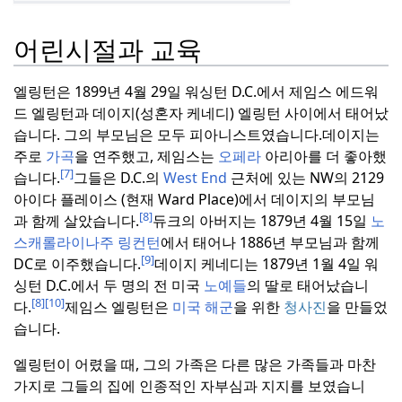
어린시절과 교육
엘링턴은 1899년 4월 29일 워싱턴 D.C.에서 제임스 에드워
드 엘링턴과 데이지(성혼자 케네디) 엘링턴 사이에서 태어났
습니다. 그의 부모님은 모두 피아니스트였습니다.
데이지는
주로
가곡
을 연주했고, 제임스는
오페라
아리아를 더 좋아했
[7]
습니다.
그들은 D.C.의
West End
근처에 있는 NW의 2129
아이다 플레이스 (현재 Ward Place)에서 데이지의 부모님
[8]
과 함께 살았습니다.
듀크의 아버지는 1879년 4월 15일
노
스캐롤라이나주 링컨턴
에서 태어나 1886년 부모님과 함께
[9]
DC로 이주했습니다.
데이지 케네디는 1879년 1월 4일 워
싱턴 D.C.에서 두 명의 전 미국
노예들
의 딸로 태어났습니
[8]
[10]
다.
제임스 엘링턴은
미국 해군
을 위한
청사진
을 만들었
습니다.
엘링턴이 어렸을 때, 그의 가족은 다른 많은 가족들과 마찬
가지로 그들의 집에 인종적인 자부심과 지지를 보였습니