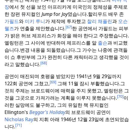
장
에서 첫 선을 보인 아프리카계 미국인의 정체성을 주제로
한 장편 뮤지컬인
Jump
for
Joy
였습니다.
할리우드 배우 존
가필드
와
미키 루니
가 제작에 투자했고
찰리 채플린
과
오슨
[67]
웰즈
가 연출을 제안했습니다.
한 공연에서 가필드는 피부
가 밝은 허브 제프리스가 화장을 해야 한다고 주장했습니다.
엘링턴은 그 사이에 반대하며 제프리스를 알
졸슨
과 비교했
습니다.
변경 내용을 되돌렸습니다.
그 가수는 나중에 관객들
이 쇼 후반부에 그가 완전히 다른 캐릭터라고 생각했을 것이
[68]
라고 말했습니다.
공연이 매진되며 호평을 받았지만 1941년 9월 29일까지
[69]
122회 공연에 그쳤고,
그해 11월 잠시 부활했습니다.
그
것의 주제는 브로드웨이에 매력을 주지 못했고, 엘링턴은 그
[70]
것을 그곳으로 가져가려는 계획을 이루지 못했습니다.
이
러한 실망에도 불구하고, 그의 유일한 책 뮤지컬인
Ellington's
Beggar's Holiday
의 브로드웨이 공연이
Nicholas Ray
의 지휘 아래 1946년 12월 23일에 초연되었습
[71]
니다.