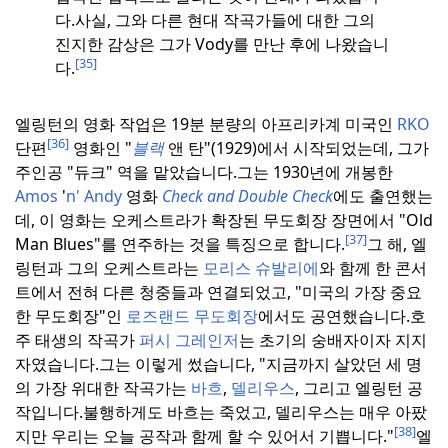
다.
사실, 그와 다른 현대 작곡가들에 대한 그의
진지한 감상은 그가 Vody를 만난 후에 나왔습니
[35]
다.
엘링턴의 영화 작업은 19분 분량의 아프리카계 미국인
RKO
[36]
단편
영화인 "
블랙
앤 탄"(1929)에서 시작되었는데, 그가
주인공 "듀크" 역을 맡았습니다.
그는 1930년에 개봉한
Amos
'
n' Andy
영화
Check and Double Check
에도 출연했는
데, 이 영화는 오케스트라가 확장된 무도회장 장면에서 "Old
[37]
Man Blues"를 연주하는 것을 특징으로 합니다.
그 해, 엘
링턴과 그의 오케스트라는
모리스 슈발리에
와 함께 한 콘서
트에서 전혀 다른 청중들과 연결되었고, "미국의 가장 중요
한 무도회장"인
로즈랜드 무도회장
에서도 공연했습니다.
호
주 태생의 작곡가
퍼시 그레인저
는 초기의 숭배자이자 지지
자였습니다.
그는 이렇게 썼습니다, "지금까지 살았던 세 명
의 가장 위대한 작곡가는
바흐
,
델리우스
, 그리고 엘링턴 공
작입니다.
불행하게도 바흐는 죽었고, 델리우스는 매우 아팠
[38]
지만 우리는 오늘 공작과 함께 할 수 있어서 기쁩니다."
엘