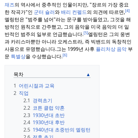
재즈
의 역사에서 중추적인 인물이지만, "장르의 가장 중요
[4]
한 작곡가"인
군터 슐러
와
배리 컨펠드
의 의견에 따르면,
엘링턴은 "범주를 넘어"라는 문구를 받아들였고, 그것을 해
방적인 원칙으로 간주했고, 그의 음악을 미국 음악의 더 일
[5]
반적인 범주의 일부로 언급했습니다.
엘링턴은 그의 웅변
과 카리스마뿐만 아니라 오케스트라, 즉 빅밴드의 독창적인
사용으로 유명했습니다.
그는 1999년 사후
퓰리처상 음악
부
[6]
문
특별상
을 수상했습니다.
목차
1
어린시절과 교육
2
직업
2.1
경력초기
2.2
코튼 클럽 약혼
2.3
1930년대 초반
2.4
1930년대 후반
2.5
1940년대 초중반의 엘링턴
2.6
전후 초기