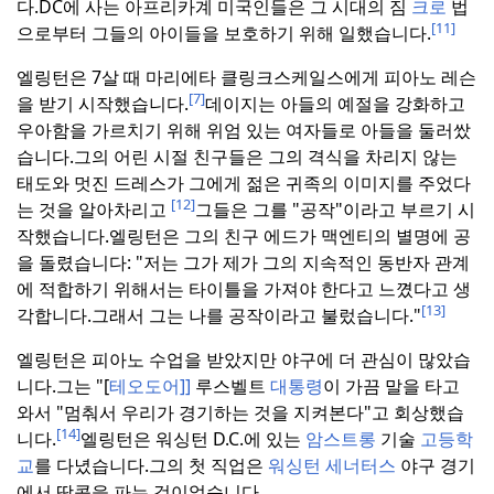
다.
DC에 사는 아프리카계 미국인들은 그 시대의 짐
크로
법
[11]
으로부터 그들의 아이들을 보호하기 위해 일했습니다.
엘링턴은 7살 때 마리에타 클링크스케일스에게 피아노 레슨
[7]
을 받기 시작했습니다.
데이지는 아들의 예절을 강화하고
우아함을 가르치기 위해 위엄 있는 여자들로 아들을 둘러쌌
습니다.
그의 어린 시절 친구들은 그의 격식을 차리지 않는
태도와 멋진 드레스가 그에게 젊은 귀족의 이미지를 주었다
[12]
는 것을 알아차리고
그들은 그를 "공작"이라고 부르기 시
작했습니다.
엘링턴은 그의 친구 에드가 맥엔티의 별명에 공
을 돌렸습니다: "저는 그가 제가 그의 지속적인 동반자 관계
에 적합하기 위해서는 타이틀을 가져야 한다고 느꼈다고 생
[13]
각합니다.
그래서 그는 나를 공작이라고 불렀습니다."
엘링턴은 피아노 수업을 받았지만 야구에 더 관심이 많았습
니다.
그는 "[
테오도어]]
루스벨트
대통령
이 가끔 말을 타고
와서 "멈춰서 우리가 경기하는 것을 지켜본다"고 회상했습
[14]
니다.
엘링턴은 워싱턴 D.C.에 있는
암스트롱
기술
고등학
교
를 다녔습니다.
그의 첫 직업은
워싱턴 세너터스
야구 경기
에서 땅콩을 파는 것이었습니다.