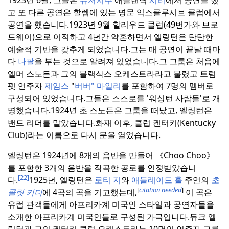
1923년 6월, 그들은
뉴저지주
애틀랜틱
시티
에서 공연을 했
고 또 다른 공연은 할렘에 있는 명문 익스클루시브 클럽에서
공연을 했습니다.
1923년 9월 할리우드 클럽(49번가와 브로
드웨이)으로 이적하고 4년간 약혼하면서 엘링턴은 탄탄한
예술적 기반을 갖추게 되었습니다.
그는 매 공연이 끝날 때마
다
나팔
을 부는 것으로 알려져 있었습니다.
그 그룹은 처음에
엘머 스노든과 그의 블랙삭스 오케스트라라고 불렸고 트럼
펫 연주자
제임스
"
버버" 마일리
를 포함하여 7명의 멤버로
구성되어 있었습니다.
그들은 스스로를 '워싱턴 사람들'로 개
명했습니다.
1924년 초 스노든은 그룹을 떠났고, 엘링턴은
밴드 리더를 맡았습니다.
화재 이후, 클럽 켄터키(Kentucky
Club)라는 이름으로 다시 문을 열었습니다.
엘링턴은 1924년에 8개의 음반을 만들어 《Choo Choo》
를 포함한 3개의 음반을 작곡한 공로를 인정받았습니
[22]
다.
1925년, 엘링턴은
로티 지
와
애들레이드 홀
주연의
초
[
citation needed
]
콜릿 키디
에 4곡의 곡을 기고했는데,
이 곡은
유럽 관객들에게 아프리카계 미국인 스타일과 공연자들을
소개한 아프리카계 미국인들로 구성된 가극입니다.
듀크 엘