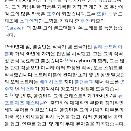
다. 그의 광범위한 작품은 기록된 가장 큰 개인 재즈 유산이
며 그의 많은 작품은
표준
이 되었습니다.
그는
또한
빅 밴드
재즈에
스페인적
인 느낌을 가져다 준
후안
티졸의
"
Caravan
"과 같은 그의 밴드맨들이 쓴 노래들을 녹음했습
니다.
1930년대 말, 엘링턴은 작곡가 겸 편곡가인
빌리 스트레이
혼
과 거의 30년에 가까운 협업을 시작했고, 그는 그의 작곡
[2]
및 편곡 동료라고 불렀습니다.
Strayhorn과 함께, 그는 많
은 단편 작품뿐만 아니라 여러 확장된 작곡, 또는 스위트를
작곡했습니다.
스트레이혼이 관여한 초기 몇 년 동안 엘링턴
의 오케스트라는
베이시스트
지미
블랜튼과
테너 색소폰
연
주자
벤
웹스터
가 참여하여 창조적인 정점에 도달했습니
[3]
다.
몇 년 후, 엘링턴과 그의 오케스트라가 1956년 7월
뉴
포트 재즈 페스티벌
에 출연하여 대대적인 부활과 정기적인
세계 투어를 이끌었습니다.
엘링턴은 그의 시대의 대부분의
미국 음반 회사들을 위해 녹음을 했고, 여러 영화에서 공연
을 했고, 연주를 했고, 몇 개의 무대 뮤지컬을 작곡했습니다.