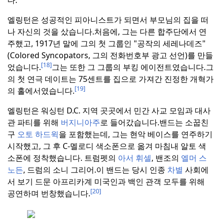
다.
엘링턴은 성공적인 피아니스트가 되면서 부모님의 집을 떠
나 자신의 것을 샀습니다.
처음에, 그는 다른 합주단에서 연
주했고, 1917년 말에 그의 첫 그룹인 "공작의 세레나데즈"
(Colored Syncopators, 그의 전화번호부 광고 선언)를 만들
[18]
었습니다.
그는 또한 그 그룹의 부킹 에이전트였습니다.
그
의 첫 연극 데이트는 75센트를 집으로 가져간 진정한 개혁가
[19]
의 홀에서였습니다.
엘링턴은 워싱턴 D.C. 지역 곳곳에서 민간 사교 모임과 대사
관 파티를 위해
버지니아주
로 들어갔습니다.
밴드는 소꿉친
구
오토 하드윅
을 포함했는데, 그는 현악 베이스를 연주하기
시작했고, 그 후 C-멜로디 색소폰으로 옮겨 마침내 알토 색
소폰에 정착했습니다. 트럼펫의
아서 휘셀
, 밴조의
엘머 스
노든
, 드럼의 소니 그리어.
이 밴드는 당시 인종
차별
사회에
서 보기 드문 아프리카계 미국인과 백인 관객 모두를 위해
[20]
공연하며 번창했습니다.