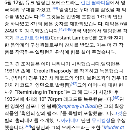
6월 12일, 듀크 엘링턴 오케스트라는
런던 팔라디움
에서 영
[44]
국 데뷔 무대를 가졌고,
엘링턴은 무대 위를 걸었을 때 박
[45]
수를 받았습니다.
그것들은 법안에 포함된 13개의 법안
중 하나였고 8개의 짧은 숫자로 제한되었습니다; 예약은 6월
[43]
[46]
24일까지 계속되었습니다.
영국 방문에서 엘링턴은 작
곡가
콘스탄트 램버트
(Constant Lambert)를 포함한 진지
한 음악계의 구성원들로부터 찬사를 받았고, 이는 더 긴 작
품을 작곡하는 엘링턴의 관심에 힘을 실어 주었습니다.
그의 긴 조각들은 이미 나타나기 시작했습니다.
엘링턴은
1931년 초에 "Creole Rhapsody"를 작곡하고 녹음했습니
다. (빅터의 경우 12인치 레코드의 양면, 브런즈윅의 경우 10
[47]
인치 레코드의 양면으로 발행됨)
그의 어머니에 대한 헌
사인 "Reminising in Tempo"는 그 해 그녀가 사망한 후
[48]
1935년에 4개의 10" 78rpm 레코드를 녹음했습니다.
단
편 영화인 심포니 인 블랙(
Symphony in Black
)은 그의 확장
작품인 '흑인의 삶의 랩소디'를 특별히 포함했습니다.
그것
은
빌리 홀리데이를 소개했고,
아카데미
단편
뮤지컬상
을 수상
[49]
했습니다.
엘링턴과 그의 오케스트라는 또한 "
Murder at