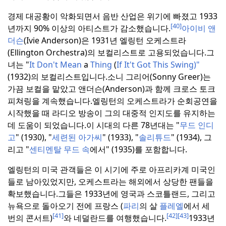
경제 대공황이 악화되면서 음반 산업은 위기에 빠졌고 1933
[40]
년까지 90% 이상의 아티스트가 감소했습니다.
아이비 앤
더슨
(Ivie Anderson)은 1931년 엘링턴 오케스트라
(Ellington Orchestra)의 보컬리스트로 고용되었습니다.
그
녀는 "
It Don't Mean
a
Thing
(
If It't Got This Swing)"
(1932)의 보컬리스트입니다.
소니 그리어(Sonny Greer)는
가끔 보컬을 맡았고 앤더슨(Anderson)과 함께 크로스 토크
피쳐링을 계속했습니다.
엘링턴의 오케스트라가 순회공연을
시작했을 때 라디오 방송이 그의 대중적 인지도를 유지하는
데 도움이 되었습니다.
이 시대의 다른 78년대는 "
무드 인디
고
" (1930), "
세련된 아가씨
" (1933), "
솔리튜드
" (1934), 그
리고 "
센티멘탈 무드 속
에서" (1935)를 포함합니다.
엘링턴의 미국 관객들은 이 시기에 주로 아프리카계 미국인
들로 남아있었지만, 오케스트라는 해외에서 상당한 팬들을
확보했습니다.
그들은 1933년에 영국과 스코틀랜드, 그리고
뉴욕으로 돌아오기 전에 프랑스 (
파리
의 살
플레엘
에서 세
[41]
[42]
[43]
번의 콘서트)
와 네덜란드를 여행했습니다.
1933년