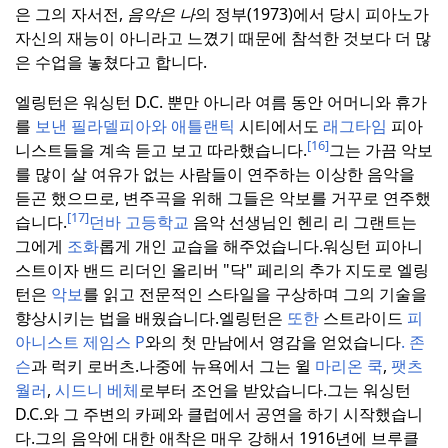
은 그의 자서전,
음악은 나
의 정부(1973)에서 당시 피아노가
자신의 재능이 아니라고 느꼈기 때문에 참석한 것보다 더 많
은 수업을 놓쳤다고 합니다.
엘링턴은 워싱턴 D.C. 뿐만 아니라 여름 동안 어머니와 휴가
를
보낸
필라델피아와 애틀랜틱
시티에서도
래그타임
피아
[16]
니스트들을 계속 듣고 보고 따라했습니다.
그는 가끔 악보
를 많이 살 여유가 없는 사람들이 연주하는 이상한 음악을
듣곤 했으므로, 변주곡을 위해 그들은 악보를 거꾸로 연주했
[17]
습니다.
던바 고등학교
음악 선생님인 헨리 리 그랜트는
그에게
조화
롭게 개인 교습을 해주었습니다.
워싱턴 피아니
스트이자 밴드 리더인 올리버 "닥" 페리의 추가 지도로 엘링
턴은
악보
를 읽고 전문적인 스타일을 구상하며 그의 기술을
향상시키는 법을 배웠습니다.
엘링턴은
또한
스트라이드
피
아니스트
제임스 P
와의 첫 만남에서 영감을 얻었습니다
.
존
슨
과 럭키 로버츠.
나중에 뉴욕에서 그는 윌
마리온 쿡
,
팻츠
월러
,
시드니 베체
로부터 조언을 받았습니다.
그는 워싱턴
D.C.와 그 주변의 카페와 클럽에서 공연을 하기 시작했습니
다.
그의 음악에 대한 애착은 매우 강해서 1916년에 브루클