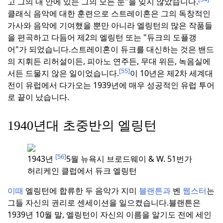
고 그의 내 안에 있는 그의 모든 눈"을 잊지 않았습니다.
클래식 음악에 대한 훈련으로 스트레이혼은 그의 독창적인
가사와 음악에 기여했을 뿐만 아니라 엘링턴의 많은 작품들
을 편곡하고 다듬어 제2의 엘링턴 또는 "듀크의 도플갱
어"가 되었습니다.
스트레이혼이 듀크를 대신하는 것은 밴드
의 지휘든 리허설이든, 피아노 연주든, 무대 위든, 녹음실에
[55]
서든 드물지 않은 일이었습니다.
이 10년은 제2차 세계대
전이 유럽에서 다가오는 1939년에 매우 성공적인 유럽 투어
로 끝이 났습니다.
1940년대 초중반의 엘링턴
[56]
1943년
5월 뉴욕시 브로드웨이 & W. 51번가
허리케인 클럽에서 듀크 엘링턴
이때
엘링턴에 합류한 두 음악가 지미
블랜튼과
벤
웹스터
는
그들 자신의 권리로 센세이션을 일으켰습니다.
블랜튼은
1939년 10월 말, 엘링턴이 자신의 이름을 알기도 전에 세인