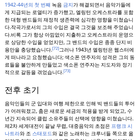
1942-44년의 첫 번째
녹음
금지
가 해결되면서 음악가들에
게 지급되는 로열티가 증가했고, 엘링턴 오케스트라를 포함
한 대형 밴드들의 재정적 생존력에 심각한 영향을 미쳤습니
다.
작곡가로서의 그의 수입은 결국 그것을 보조해 주었습니
다.
비록 그가 항상 아낌없이 지출하고 오케스트라의 운영으
로 상당한 수입을 얻었지만, 그 밴드의 수입은 종종 단지 비
[72]
용만을 충당했습니다.
그러나 1943년 엘링턴은 웹스터에
게 떠나라고 요청했습니다; 색소폰 연주자의 성격은 그의 동
료들을 불안하게 만들었고 색소폰 연주자는 지도자와 정기
[73]
적으로 갈등을 겪었습니다.
전후 초기
음악인들의 군 입대와 여행 제한으로 인해 빅 밴드들의 투어
가 어려워졌고, 춤은 새로운 세금의 적용을 받게 되었고, 수
년간 지속되어 클럽 소유주들의 선택에 영향을 미쳤습니다.
제2차 세계대전이 끝날 무렵, 대중음악의 초점은
프랭크 시
나트라
와 조
스태포드
와 같은 노래하는 크루너들 쪽으로 옮