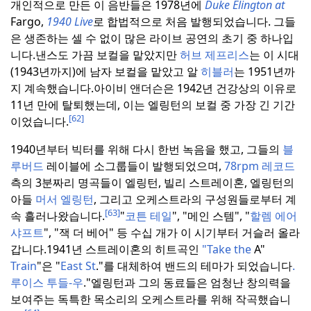
개인적으로 만든 이 음반들은 1978년에
Duke Elington at
Fargo,
1940 Live
로 합법적으로 처음 발행되었습니다. 그들
은 생존하는 셀 수 없이 많은 라이브 공연의 초기 중 하나입
니다.
낸스도 가끔 보컬을 맡았지만
허브 제프리스
는 이 시대
(1943년까지)에 남자 보컬을 맡았고 알
히블러
는 1951년까
지 계속했습니다.
아이비 앤더슨은 1942년 건강상의 이유로
11년 만에 탈퇴했는데, 이는 엘링턴의 보컬 중 가장 긴 기간
[62]
이었습니다.
1940년부터 빅터를 위해 다시 한번 녹음을 했고, 그들의
블
루버드
레이블에 소그룹들이 발행되었으며,
78rpm 레코드
측의 3분짜리 명곡들이 엘링턴, 빌리 스트레이혼, 엘링턴의
아들
머서 엘링턴
, 그리고 오케스트라의 구성원들로부터 계
[63]
속 흘러나왔습니다.
"
코튼 테일
", "메인 스템", "
할렘 에어
샤프트
", "잭 더 베어" 등 수십 개가 이 시기부터 거슬러 올라
갑니다.
1941년 스트레이혼의 히트곡인
"Take the
A"
Train
"은 "
East St
."를 대체하여 밴드의 테마가 되었습니다
.
루이스 투들-우
."
엘링턴과 그의 동료들은 엄청난 창의력을
보여주는 독특한 목소리의 오케스트라를 위해 작곡했습니