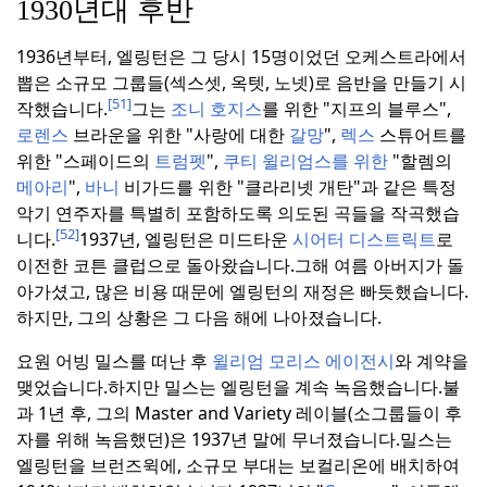
1930년대 후반
1936년부터, 엘링턴은 그 당시 15명이었던 오케스트라에서
뽑은 소규모 그룹들(섹스셋, 옥텟, 노넷)로 음반을 만들기 시
[51]
작했습니다.
그는
조니 호지스
를 위한 "지프의 블루스",
로렌스
브라운을 위한 "사랑에 대한
갈망
",
렉스
스튜어트를
위한 "스페이드의
트럼펫
",
쿠티
윌리엄스를 위한
"할렘의
메아리
",
바니
비가드를 위한 "클라리넷 개탄"과 같은 특정
악기 연주자를 특별히 포함하도록 의도된 곡들을 작곡했습
[52]
니다.
1937년, 엘링턴은 미드타운
시어터 디스트릭트
로
이전한 코튼 클럽으로 돌아왔습니다.
그해 여름 아버지가 돌
아가셨고, 많은 비용 때문에 엘링턴의 재정은 빠듯했습니다.
하지만, 그의 상황은 그 다음 해에 나아졌습니다.
요원 어빙 밀스를 떠난 후
윌리엄 모리스 에이전시
와 계약을
맺었습니다.
하지만 밀스는 엘링턴을 계속 녹음했습니다.
불
과 1년 후, 그의 Master and Variety 레이블(소그룹들이 후
자를 위해 녹음했던)은 1937년 말에 무너졌습니다.
밀스는
엘링턴을 브런즈윅에, 소규모 부대는 보컬리온에 배치하여