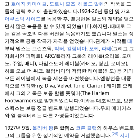
고
호이지 카마이클
,
도로시 필즈
,
해롤드 알렌
의 작품을 그
들의 경력 초기에 출판하였습니다.
1924-26년 동안 몇 개의
어쿠스틱 사이드
를 녹음한 후, 엘링턴은 밀스와 계약을 맺으
면서 많은 녹음을 할 수 있게 되었습니다.
하지만, 때때로 그
는 같은 곡조의 다른 버전을 녹음하기도 했습니다.
밀스는 정
기적으로 공동 작곡가 자격을 얻었습니다.
관계가 시작될
때
부터 밀스는 브런즈윅,
빅터
,
컬럼비아
,
오케
,
파테
(그리고 그
자회사인 퍼펙트), ARC/플라자 그룹의 레이블(오리올, 도미
노, 주얼, 배너), 다임스토어 레이블(카메오, 링컨, 로미오),
히트 오브 더 위크, 컬럼비아의 저렴한 레이블(하모) 등 거의
모든 레이블에서 녹음 세션을 마련했습니다.
엘링턴을 대중
적으로 인정한 ny, Diva, Velvet Tone, Clarion) 레이블.
오케
에서 그의 기록은 보통 할렘 풋워머(The Harlem
Footwarmers)로 발행되었습니다.
이와는 대조적으로, 브룬
스윅스는 보통 정글 밴드로 발행되었습니다.
우피 메이커스
와 열 블랙베리는 다른 가명들이었습니다.
1927년 9월,
올리버 왕
은 할렘스
코튼 클럽
의 하우스 밴드로
[26]
그의 그룹을 위한 정기적인 예약을 거절했습니다.
지미