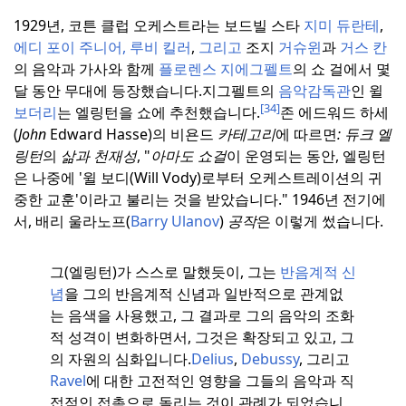
1929년, 코튼 클럽 오케스트라는 보드빌 스타
지미 듀란테
,
에디 포이 주니어,
루비 킬러
,
그리고
조지
거슈윈
과
거스 칸
의 음악과 가사와 함께
플로렌스 지에그펠트
의 쇼 걸에서 몇
달 동안 무대에 등장했습니다.
지그펠트의
음악감독관
인 윌
[34]
보더리
는 엘링턴을 쇼에 추천했습니다.
존 에드워드 하세
(
John
Edward Hasse)의 비욘드
카테고리
에 따르면
:
듀크
엘
링턴
의
삶과 천재성
, "
아마도 쇼걸
이 운영되는 동안, 엘링턴
은 나중에 '윌 보디(Will Vody)로부터 오케스트레이션의 귀
중한 교훈'이라고 불리는 것을 받았습니다." 1946년 전기에
서, 배리 울라노프(
Barry Ulanov
)
공작
은 이렇게 썼습니다.
그(엘링턴)가 스스로 말했듯이, 그는
반음계적 신
념
을 그의 반음계적 신념과 일반적으로 관계없
는 음색을 사용했고, 그 결과로 그의 음악의 조화
적 성격이 변화하면서, 그것은 확장되고 있고, 그
의 자원의 심화입니다.
Delius
,
Debussy
, 그리고
Ravel
에 대한 고전적인 영향을 그들의 음악과 직
접적인 접촉으로 돌리는 것이 관례가 되었습니