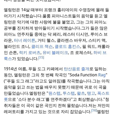
엘링턴은 14살 때부터 프랭크 홀리데이의 수영장에 몰래 들
어가기 시작했습니다.
풀룸 피아니스트들의 음악을 듣고 엘
링턴은 악기에 대한 사랑에 불을 붙였고, 그는 그의 피아노
공부를 진지하게 받아들이기 시작했습니다.
그가 들은 많은
피아노 연주자들 중에는 닥 페리, 레스터 디시먼, 루이스 브
라운,
터너 레이튼
, 거티 웰스, 클라렌스 바우저, 스티키 맥,
블라인드 조니,
클리프 잭슨
,
클로드 홉킨스
, 필 워드, 캐롤라
인 손튼,
럭키 로버츠
,
유비 블레이크
, 조 로체스터,
하비 브
[15]
룩스
가 있었습니다.
1914년 여름, 푸들 도그 카페에서
탄산음료 졸개
로 일하는
동안, 엘링턴은 그의 첫 번째 작곡인 "Soda Function
Rag
"
("푸들 도그 래그"라고도 알려짐)를 작곡했습니다.
그는 아직
음악을 읽고 쓰는 법을 배우지 못했기 때문에 귀로 이 곡을
만들었습니다.
엘링턴은 "
원스텝
,
투스텝
,
왈츠
,
탱고
,
폭스트
롯
으로 '소다 분수 래그'를 연주하겠다"고 회상했습니다.
"청
취자들은 이 곡이 같은 곡인지 전혀 몰랐습니다.
저는 저만의
[16]
레퍼토리를 가지고 있는 것으로 자리 잡았습니다.
엘링턴