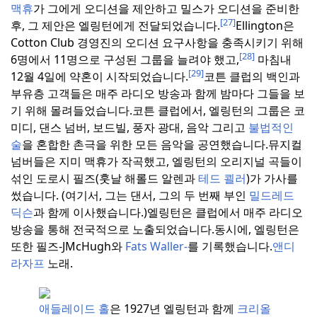
맥휴
가 그에게 오디션을 제안하고 밀스가 오디션을 준비한
[27]
후, 그 제안은 엘링턴에게 전달되었습니다.
Ellington은
Cotton Club 경영진의 오디션 요구사항을 충족시키기 위해
[28]
6명에서 11명으로 구성된 그룹을 늘려야 했고,
마침내
[29]
12월 4일에 약혼이 시작되었습니다.
코튼 클럽의 백인과
부유층 고객들은 매주 라디오 방송과 함께 밤마다 그들을 보
기 위해 몰려들었습니다.
코튼 클럽에서, 엘링턴의 그룹은 코
미디, 댄스 넘버, 보드빌, 풍자 광대, 음악 그리고
불법적인
술
을 혼합한 촌극을 위한 모든 음악을 공연했습니다.
뮤지컬
넘버들은 지미 맥휴가 작곡했고, 엘링턴의 오리지널 곡들이
섞인 도로시 필즈(훗날 해롤드 알렌과
테드 쾰러
)가 가사를
썼습니다. (여기서, 그는 댄서, 그의 두 번째 부인
밀드레드
딕슨
과 함께 이사했습니다.)
엘링턴은 클럽에서 매주 라디오
방송을 통해 전국적으로 노출되었습니다.
동시에, 엘링턴은
또한 필즈-JMcHugh와
Fats Waller-
를 기록했습니다.
앤디
라자프
노래.
애들레이드 홀
은 1927년 엘링턴과 함께
크리올