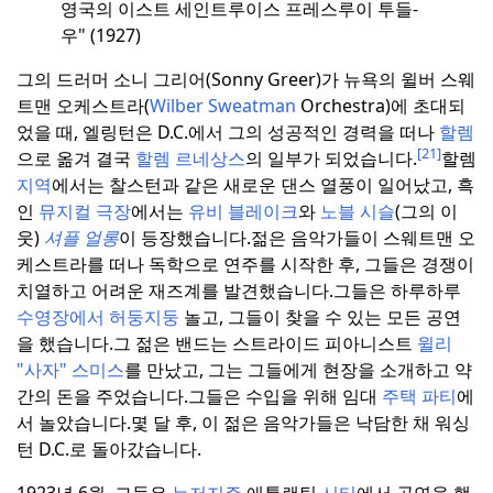
영국의 이스트 세인트루이스 프레스
루이 투들-
우" (1927)
그의 드러머 소니 그리어(Sonny Greer)가 뉴욕의 윌버 스웨
트맨 오케스트라(
Wilber Sweatman
Orchestra)에 초대되
었을 때, 엘링턴은 D.C.에서 그의 성공적인 경력을 떠나
할렘
[21]
으로 옮겨 결국
할렘 르네상스
의 일부가 되었습니다.
할렘
지역
에서는 찰스턴과 같은 새로운 댄스 열풍이 일어났고, 흑
인
뮤지컬 극장
에서는
유비 블레이크
와
노블 시슬
(그의 이
웃)
셔플 얼롱
이 등장했습니다.
젊은 음악가들이 스웨트맨 오
케스트라를 떠나 독학으로 연주를 시작한 후, 그들은 경쟁이
치열하고 어려운 재즈계를 발견했습니다.
그들은 하루하루
수영장에서 허둥지둥
놀고, 그들이 찾을 수 있는 모든 공연
을 했습니다.
그 젊은 밴드는 스트라이드 피아니스트
윌리
"사자" 스미스
를 만났고, 그는 그들에게 현장을 소개하고 약
간의 돈을 주었습니다.
그들은 수입을 위해 임대
주택 파티
에
서 놀았습니다.
몇 달 후, 이 젊은 음악가들은 낙담한 채 워싱
턴 D.C.로 돌아갔습니다.