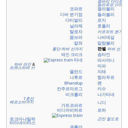
뭄바이 다다르-
솔라푸르 단면
코파르
켈라블리
디바 분기점
돌라블리
다티발리
로지
닐라제
호폴리
탈로자
카르자트 분기점
뭄브라
나바데길
칼와
칼람볼리
판벨
횡단-하버 선까지
하버 선
솜타인
테인 크리크
타네
라사야니
하버 라인
&
아파
트랜스하버 선
뮬런드
지테
나후르
함라푸르
Bhandup
펜
칸주르마르그
카수
비크롤리
나가타네
1호선
베르소바까지
니디
가트코파르
비디아비하르
로하
곤칸 철도로
로크마냐틸락
터미네이터스
쿠를라