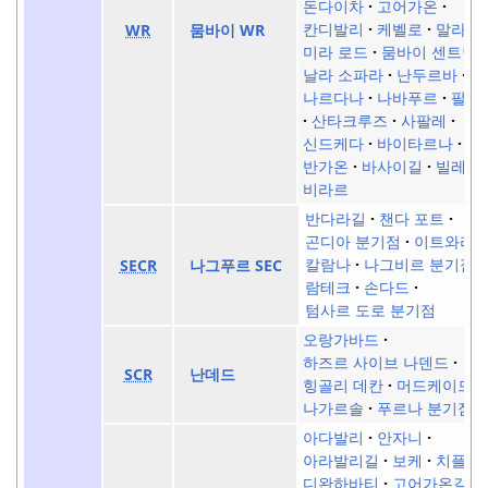
돈다이차
고어가온
칸디발리
케벨로
말라드
WR
뭄바이 WR
미라 로드
뭄바이 센트럴
날라 소파라
난두르바
나르다나
나바푸르
팔가
산타크루즈
사팔레
신드케다
바이타르나
반가온
바사이길
빌레 팔
비라르
반다라길
챈다 포트
곤디아 분기점
이트와리
칼람나
나그비르 분기점
SECR
나그푸르 SEC
람테크
손다드
텀사르 도로 분기점
오랑가바드
하즈르 사이브 나덴드
SCR
난데드
힝골리 데칸
머드케이드
나가르솔
푸르나 분기점
아다발리
안자니
아라발리길
보케
치플룬
디완하바티
고어가온길