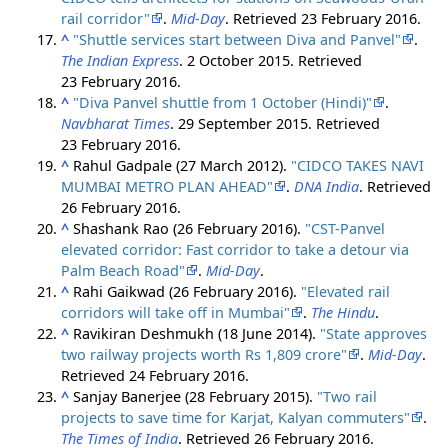
rail corridor"
.
Mid-Day
. Retrieved
23 February
2016
.
^
"Shuttle services start between Diva and Panvel"
.
The Indian Express
. 2 October 2015
. Retrieved
23 February
2016
.
^
"Diva Panvel shuttle from 1 October (Hindi)"
.
Navbharat Times
. 29 September 2015
. Retrieved
23 February
2016
.
^
Rahul Gadpale (27 March 2012).
"CIDCO TAKES NAVI
MUMBAI METRO PLAN AHEAD"
.
DNA India
. Retrieved
26 February
2016
.
^
Shashank Rao (26 February 2016).
"CST-Panvel
elevated corridor: Fast corridor to take a detour via
Palm Beach Road"
.
Mid-Day
.
^
Rahi Gaikwad (26 February 2016).
"Elevated rail
corridors will take off in Mumbai"
.
The Hindu
.
^
Ravikiran Deshmukh (18 June 2014).
"State approves
two railway projects worth Rs 1,809 crore"
.
Mid-Day
.
Retrieved
24 February
2016
.
^
Sanjay Banerjee (28 February 2015).
"Two rail
projects to save time for Karjat, Kalyan commuters"
.
The Times of India
. Retrieved
26 February
2016
.