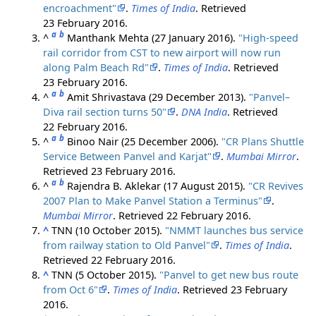
encroachment"
.
Times of India
. Retrieved
23 February
2016
.
a
b
^
Manthank Mehta (27 January 2016).
"High-speed
rail corridor from CST to new airport will now run
along Palm Beach Rd"
.
Times of India
. Retrieved
23 February
2016
.
a
b
^
Amit Shrivastava (29 December 2013).
"Panvel–
Diva rail section turns 50"
.
DNA India
. Retrieved
22 February
2016
.
a
b
^
Binoo Nair (25 December 2006).
"CR Plans Shuttle
Service Between Panvel and Karjat"
.
Mumbai Mirror
.
Retrieved
23 February
2016
.
a
b
^
Rajendra B. Aklekar (17 August 2015).
"CR Revives
2007 Plan to Make Panvel Station a Terminus"
.
Mumbai Mirror
. Retrieved
22 February
2016
.
^
TNN (10 October 2015).
"NMMT launches bus service
from railway station to Old Panvel"
.
Times of India
.
Retrieved
22 February
2016
.
^
TNN (5 October 2015).
"Panvel to get new bus route
from Oct 6"
.
Times of India
. Retrieved
23 February
2016
.