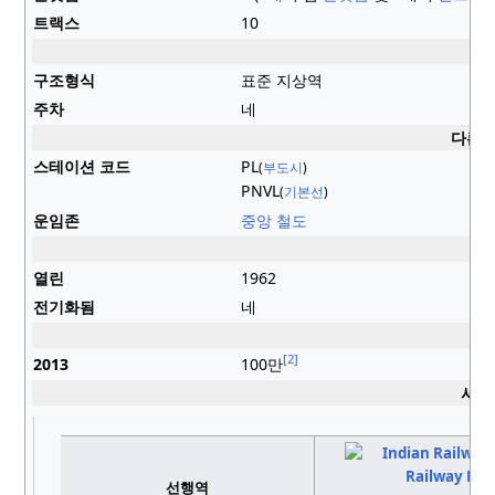
트랙스
10
건
구조형식
표준 지상역
주차
네
다른 
스테이션 코드
PL
(
부도시
)
PNVL
(
기본선
)
운임존
중앙 철도
역
열린
1962
전기화됨
네
승
[2]
2013
100만
서비
선행역