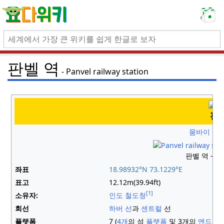
판벨 역
Panvel railway station
판
뭄바이 교
판벨 역 - 
좌표
18.98932°N 73.1229°E
표고
12.12m(39.94ft)
[1]
소유자:
인도
철도청
회선
하버
선
과
센트럴
선
플랫폼
7 (
4개
의 섬
플랫폼
및 3개의
엔드 플