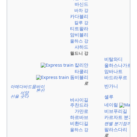
바신드
바차 강
카다블리
칼루 강
티트왈라
암비블리
울하스 강
샤하드
월드니 강
비탈와디
칼리안
울하스나가르
타쿨리
암바나트
돔비블리
바드라푸르
로
반가니
아메다바드뭄바이
본선
서양
선을 긋다
셸루
바사이길
네이럴
주찬드라
가만로
비브푸리길
하르바브
카르자트 분기
비환디길
팬벨 분기점까지
팔라스다리
울하스 강
로