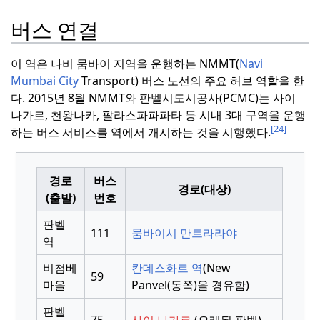
버스 연결
이 역은 나비 뭄바이 지역을 운행하는 NMMT(
Navi
Mumbai City
Transport) 버스 노선의 주요 허브 역할을 한
다.
2015년 8월 NMMT와 판벨시도시공사(PCMC)는 사이
나가르, 천왕나카, 팔라스파파파타 등 시내 3대 구역을 운행
[24]
하는 버스 서비스를 역에서 개시하는 것을 시행했다.
경로
버스
경로(대상)
(출발)
번호
판벨
111
뭄바이시 만트라라야
역
비첨베
칸데스화르 역
(New
59
마을
Panvel(동쪽)을 경유함)
판벨