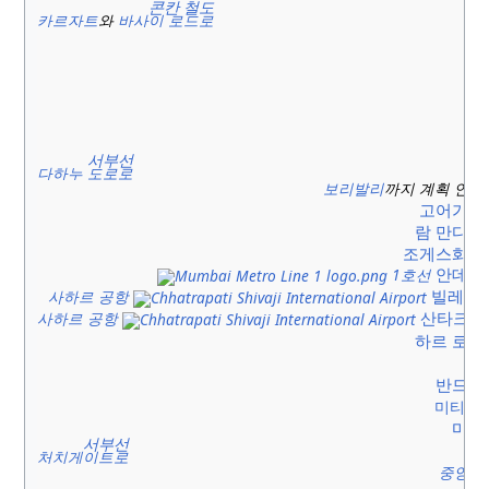
콘칸 철도
카르자트
와
바사이 로드로
서부선
다하누 도로로
보리발리
까지 계획 연장
고어가온
람 만디르
조게스화리
안데리
1호선
빌레 팔
사하르 공항
산타크루
사하르 공항
하르 로드
반드라
미티 강
마힘
서부선
처치게이트로
중앙선