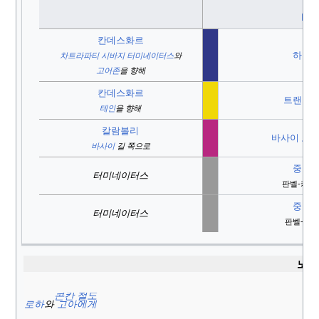
MS
칸데스화르
하버 
차트라파티 시바지 터미네이터스
와
고어존
을 향해
칸데스화르
트랜스하
테인
을 향해
칼람볼리
바사이 도로
바사이
길 쪽으로
중앙 
터미네이터스
판벨-카르
중앙 
터미네이터스
판벨-JNP
노선
콘칸 철도
로하
와
고아에게