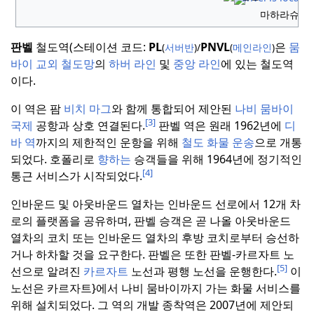
마하라슈트라
판벨
철도역(스테이션 코드:
PL
PNVL
은
뭄
(
서버반
)/
(
메인라인
)
바이 교외 철도망
의
하버 라인
및
중앙 라인
에 있는 철도역
이다.
이 역은 팜
비치 마그
와 함께 통합되어 제안된
나비 뭄바이
[3]
국제
공항과 상호 연결된다.
판벨 역은 원래 1962년에
디
바 역
까지의 제한적인 운항을 위해
철도 화물 운송
으로 개통
되었다.
호폴리로
향하는
승객들을 위해 1964년에 정기적인
[4]
통근 서비스가 시작되었다.
인바운드 및 아웃바운드 열차는 인바운드 선로에서 12개 차
로의 플랫폼을 공유하며, 판벨 승객은 곧 나올 아웃바운드
열차의 코치 또는 인바운드 열차의 후방 코치로부터 승선하
거나 하차할 것을 요구한다.
판벨은 또한 판벨-카르자트 노
[5]
선으로 알려진
카르자트
노선과 평행 노선을 운행한다.
이
노선은 카르자트}에서 나비 뭄바이까지 가는 화물 서비스를
위해 설치되었다.
그 역의 개발 종착역은 2007년에 제안되