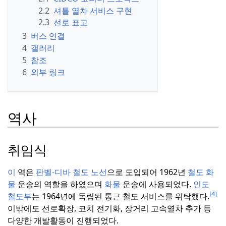
2.2
셔틀 열차 서비스 구현
2.3
선로 표고
3
버스 연결
4
갤러리
5
참조
6
외부 링크
역사
취임식
이
역은
판벨-디바
철도
노선
으로 도입되어 1962년
철도 화
물
운송의 역할을 하였으며
화물
운송에 사용되었다.
인도
[4]
철도부
는 1964년에 독립된 통근 철도 서비스를 위탁했다.
이밖에도 선로확장, 코치 전기화, 장거리 고속열차 추가 등
다양한 개발활동이 진행되었다.