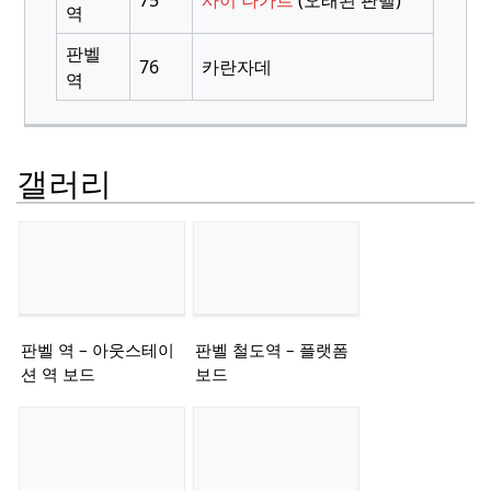
75
사이 나가르
(오래된 판벨)
역
판벨
76
카란자데
역
갤러리
판벨 역 – 아웃스테이
판벨 철도역 – 플랫폼
션 역 보드
보드