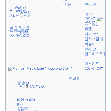
시온
하버 선
하버 선
안드리에로
서부선
마퉁가
다하누 도로로
다다르
계획된
모노레일
프라바데비
파렐
(
엘핀스톤길
)
서부선
커리 로드
처치게이트로
친치포클리
비컬라
하버 선
샌드허스트길
마스지드
3호선
뭄바이 CST
레전설
중앙선
디바
&
칼얀에게
테인 크리크
타네
중앙선
뭄바이 CST로