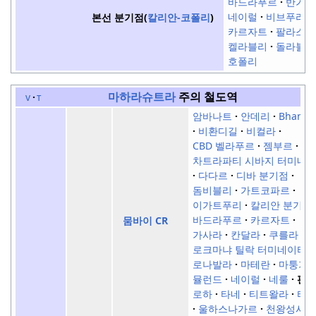
바드라푸르
반가니
네이럴
비브푸리길
본선 분기점(
칼리안-코폴리
)
카르자트
팔라스다
켈라블리
돌라블리
호폴리
마하라슈트라
주의 철도역
v
t
암바나트
안데리
Bhand
비환디길
비컬라
CBD 벨라푸르
젬부르
차트라파티 시바지 터미네
다다르
디바 분기점
돔비블리
가트코파르
이가트푸리
칼리안 분기점
바드라푸르
카르자트
뭄바이 CR
가사라
칸달라
쿠를라
로크마냐 틸락 터미네이터
로나발라
마테란
마퉁가
뮬런드
네이럴
네룰
판
로하
타네
티트왈라
터
울하스나가르
천왕성시