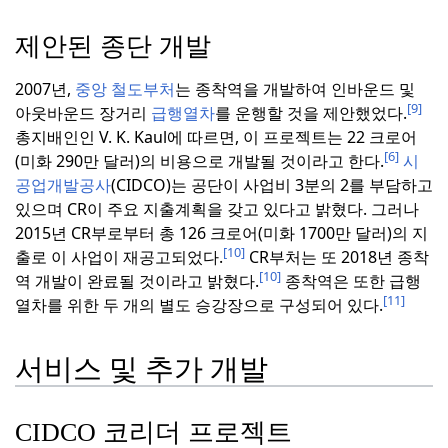
제안된 종단 개발
2007년,
중앙 철도부처
는 종착역을 개발하여 인바운드 및
[9]
아웃바운드 장거리
급행열차
를 운행할 것을 제안했었다.
총지배인인 V. K. Kaul에 따르면, 이 프로젝트는
22
크로어
[6]
(미화 290만 달러)의 비용으로 개발될 것이라고 한다.
시
공업개발공사
(CIDCO)는 공단이 사업비 3분의 2를 부담하고
있으며 CR이 주요 지출계획을 갖고 있다고 밝혔다.
그러나
2015년 CR부로부터 총
126 크로어
(
미화 1700만 달러)의 지
[10]
출로 이 사업이 재공고되었다.
CR부처는 또 2018년 종착
[10]
역 개발이 완료될 것이라고 밝혔다.
종착역은 또한 급행
[11]
열차를 위한 두 개의 별도 승강장으로 구성되어 있다.
서비스 및 추가 개발
CIDCO 코리더 프로젝트