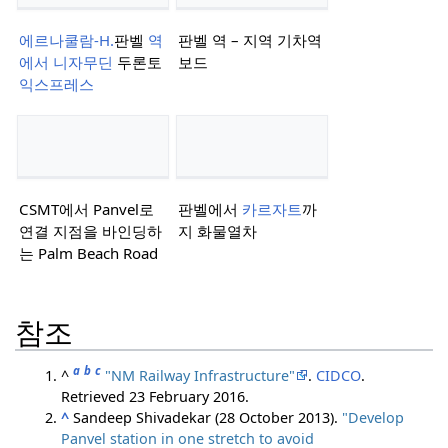
에르나쿨람-H.
판벨
역
판벨 역 – 지역 기차역
에서 니자무딘
두론토
보드
익스프레스
CSMT에서 Panvel로
판벨에서
카르자트
까
연결 지점을 바인딩하
지 화물열차
는 Palm Beach Road
참조
a
b
c
^
"NM Railway Infrastructure"
.
CIDCO
.
Retrieved
23 February
2016
.
^
Sandeep Shivadekar (28 October 2013).
"Develop
Panvel station in one stretch to avoid