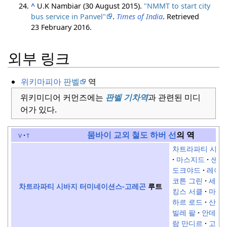
^
U.K Nambiar (30 August 2015).
"NMMT to start city
bus service in Panvel"
.
Times of India
. Retrieved
23 February
2016
.
외부 링크
위키마피아
판벨
역
위키미디어 커먼즈에는
판벨 기차역
과 관련된 미디
어가 있다.
뭄바이 교외 철도
하버 선
의 역
v
t
차트라파티 시바
마스지드
샌드
도크야드
레이 
코튼 그린
세우
차트라파티 시바지
터미네이션스-고레곤
루트
킹스 서클
마힘
하르 로드
산타
빌레 팔
안데리
람 만디르
고어