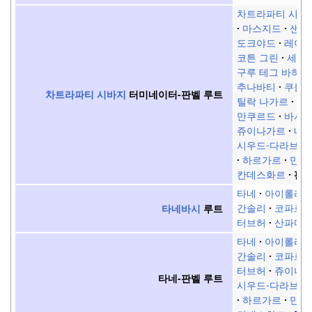
차트라파티 시바
마스지드
샌드
도크야드
레이 
코튼 그린
세우
구루 테그 바하두
추나바티
쿠를
차트라파티 시바지
터미네이터-판벨
루트
틸락 나가르
젬
만쿠르드
바시
쥬이나가르
네
시우드-다라브
하르가르
만사
칸데스화르
판
타네
아이롤리
간솔리
코파르 
타네바시
루트
터브허
산파다
타네
아이롤리
간솔리
코파르 
터브허
쥬이나
타네-판벨
루트
시우드-다라브
하르가르
만사