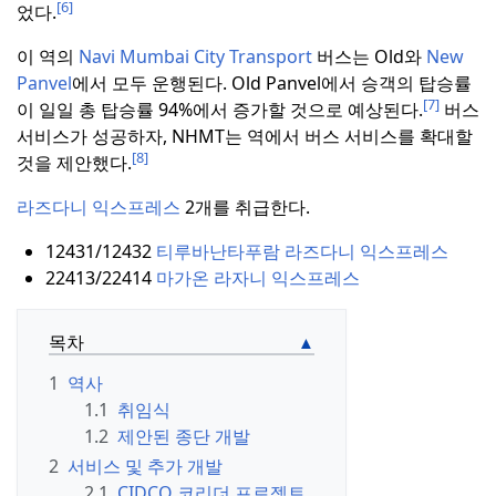
[6]
었다.
이 역의
Navi Mumbai City Transport
버스는 Old와
New
Panvel
에서 모두 운행된다.
Old Panvel에서 승객의 탑승률
[7]
이 일일 총 탑승률 94%에서 증가할 것으로 예상된다.
버스
서비스가 성공하자, NHMT는 역에서 버스 서비스를 확대할
[8]
것을 제안했다.
라즈다니 익스프레스
2개를 취급한다.
12431/12432
티루바난타푸람 라즈다니 익스프레스
22413/22414
마가온 라자니 익스프레스
목차
1
역사
1.1
취임식
1.2
제안된 종단 개발
2
서비스 및 추가 개발
2.1
CIDCO 코리더 프로젝트