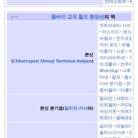
칸데스화르
판
뭄바이 교외 철도
중앙선
의 역
v
t
차트라파티 시바지
마스지드
샌드허
비컬라
친치포클리
커리 로드
파렐
마퉁가
시온
쿠를
본선
비디아비하르
가트
(
Chhatrapati Shivaji
Terminus-Kalyan
)
비크롤리
칸주르마
Bhandup
나후르
타네
칼와
뭄브라
디바 분기점
코파
돔비블리
타쿨리
칼리안
샤하드
암
티트왈라
카다블리
본선 분기점(
칼리안-카사
라)
아산가온
아트가온
하르디
움베르말리
칼리안
비탈와디
울하스나가르
암바