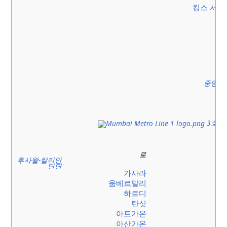
킹스 서클
중앙선
3호선
로
후사왈-칼리안
단면
가사라
움베르말리
하르디
탄싯
아트가온
아산가온