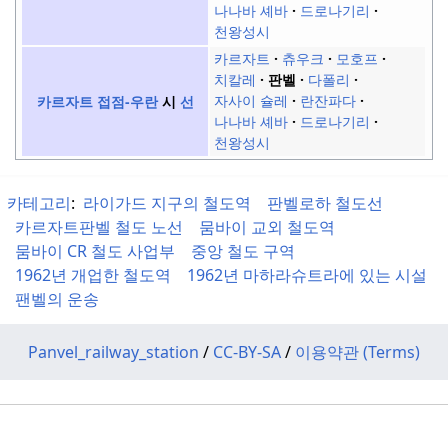
나나바 셰바
드로나기리
천왕성시
카르자트
츄우크
모호프
치칼레
판벨
다폴리
자사이 슐레
란잔파다
카르자트 접점-우란
시
선
나나바 셰바
드로나기리
천왕성시
카테고리
:
라이가드 지구의 철도역
판벨로하 철도선
카르자트판벨 철도 노선
뭄바이 교외 철도역
뭄바이 CR 철도 사업부
중앙 철도 구역
1962년 개업한 철도역
1962년 마하라슈트라에 있는 시설
팬벨의 운송
Panvel_railway_station
/
CC-BY-SA
/
이용약관 (Terms)