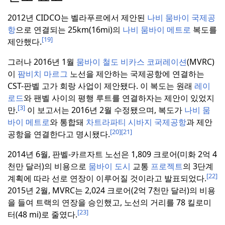
2012년 CIDCO는 벨라푸르에서 제안된
나비 뭄바이 국제공
항
으로 연결되는 25km(16mi)의
나비 뭄바이 메트로
복도를
[19]
제안했다.
그러나 2016년 1월
뭄바이 철도 비카스 코퍼레이션
(MVRC)
이
팜비치 마르그
노선을 제안하는 국제공항에 연결하는
CST-판벨 고가 회랑 사업이 제안됐다.
이 복도는 원래
레이
로드
와 팬벨 사이의 평행 루트를 연결하자는 제안이 있었지
[3]
만.
이 보고서는 2016년 2월 수정됐으며, 복도가
나비 뭄
바이 메트로
와 통합돼
차트라파티 시바지 국제공항
과 제안
[20]
[21]
공항을 연결한다고 명시됐다.
2014년 6월, 판벨-카르자트 노선은 1,
809 크로어
(
미화 2억 4
천만 달러)의 비용으로
뭄바이 도시
교통
프로젝트
의 3단계
[22]
계획에 따라 선로 연장이 이루어질 것이라고 발표되었다.
2015년 2월, MVRC는
2,024 크로어
(2억 7천만 달러
)
의 비용
을 들여 트랙의 연장을 승인했고, 노선의 거리를 78 킬로미
[23]
터(48 mi)로 줄였다.