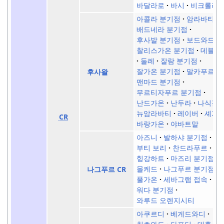
바달라로
바시
비크롤리
아콜라 분기점
암라바티
배드네라 분기점
후사발 분기점
보드와드
찰리스가온 분기점
데블랄
둘레
잘람 분기점
잘가온 분기점
말카푸르
후사왈
맨마드 분기점
무르티자푸르 분기점
난드가온
난두라
나식길
뉴암라바티
레이버
셰가
CR
바랑가온
야바트말
아즈니
발하샤 분기점
부티 보리
찬드라푸르
힝강하트
마즈리 분기점
몰케드
나그푸르 분기점
나그푸르 CR
풀가온
세바그램 접속
워다 분기점
와루드 오렌지시티
아쿠르디
베게드와디