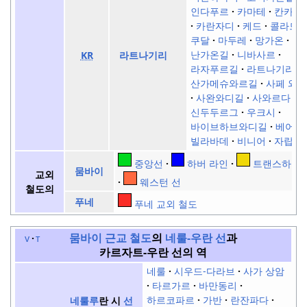
인다푸르
카마테
칸카발
카란자디
케드
콜라드
쿠달
마두레
망가온
난가온길
니바사르
KR
라트나기리
라자푸르길
라트나기리
산가메슈와르길
사페 와
사완와디길
사와르다
신두두르그
우크시
바이브하브와디길
베어
빌라바데
비니어
자랍
중앙선
하버 라인
트랜스하버 
뭄바이
교외
웨스턴 선
철도의
푸네
푸네 교외 철도
뭄바이 근교 철도
의
네룰-우란 선
과
v
t
카르자트-우란 선의 역
네룰
시우드-다라브
사가 상암
타르가르
바만동리
하르코파르
가반
란잔파다
네룰루
란 시
선