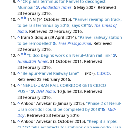
^
"CR plans terminus for Panvel to decongest
Mumbai"
.
Hindustan Times
. 6 May 2007
. Retrieved
23 February
2016
.
a
b
^
TNN (14 October 2015).
"Panvel revamp on track,
to be rail terminus by 2018, says CR"
.
The Times of
India
. Retrieved
22 February
2016
.
^
Iram Siddiqui (29 April 2014).
"Panvel railway station
to be remodelled"
.
Free Press Journal
. Retrieved
22 February
2016
.
a
b
^
"Cidco begins work on Nerul–Uran rail link"
.
Hindustan Times
. 31 October 2011
. Retrieved
23 February
2016
.
^
"Belapur-Panvel Railway Line"
(PDF)
.
CIDCO
.
Retrieved
23 February
2016
.
^
"NERUL-URAN RAIL CORRIDOR GETS CIDCO
PUSH"
.
DNA India
. 10 June 2013
. Retrieved
23 February
2016
.
^
Ankoor Anvekar (5 January 2015).
"Phase 2 of Nerul-
Uran corridor could be completed by 2018"
.
Mid-
Day
. Retrieved
23 February
2016
.
^
Ankoor Anvekar (2 October 2015).
"Keep it simple:
CIDCO tells architects for stations on Seawoods-Uran