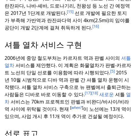
란잔파다, 나바-셰바, 드로나기리, 천왕성 등 노선 간 예정역
[15]
은 2017년 1단계로 개발된다.
선로 개발에 필요한 토지
가 부족해 가반역과 란잔파다역 사이 4km(2.5mi)의 임야를
[16]
공단이 개발 2단계에 걸쳐 취득하게 된다.
셔틀 열차 서비스 구현
2006년에 중앙 철도부처는 카르자트 역과 판벨 사이의
셔틀
열차
서비스를 제안했다.
이 계획은 화물열차가 판벨-카르자
[5]
트 노선의 단일 선로를 이용함에 따라 시행되었다.
2015
년 10월 시범적으로 디바 역과 판벨 간 셔틀 열차 운행이 시
작됐다.
셔틀 열차 서비스 구축으로 뉴 팬벨에서 출퇴근하는
[17]
[18]
사람들은 디바로 바로 이동할 수 있다.
새로운
셔틀
열
차
서비스는 70km 프로젝트인 판벨과 비완디/바사이/비라
[
when?
]
역 사이에 위탁될 것이다.
현재
이 노선에는 13개 역이
있으며, 사업 개시 후 11개 역이 추가로 건설될 예정이다.
선로 표고