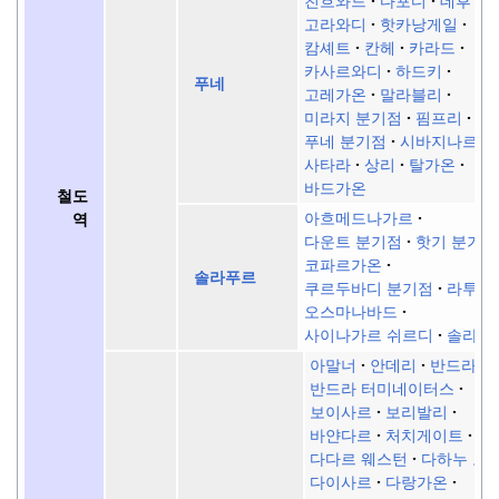
친흐와드
다포디
데후 로
고라와디
핫카낭게일
캄셰트
칸헤
카라드
카사르와디
하드키
푸네
고레가온
말라블리
미라지 분기점
핌프리
푸네 분기점
시바지나르
사타라
상리
탈가온
바드가온
철도
아흐메드나가르
역
다운트 분기점
핫기 분기점
코파르가온
솔라푸르
쿠르두바디 분기점
라투르
오스마나바드
사이나가르 쉬르디
솔라푸
아말너
안데리
반드라
반드라 터미네이터스
보이사르
보리발리
바얀다르
처치게이트
다다르 웨스턴
다하누 도
다이사르
다랑가온