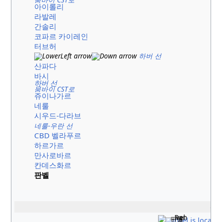
아이롤리
라발레
간솔리
코파르 카이레인
터브허
하버 선
산파다
바시
하버 선
뭄바이 CST로
쥬이나가르
네룰
시우드-다라브
네룰-우란 선
CBD 벨라푸르
하르가르
만사로바르
칸데스화르
판벨
위
판벨