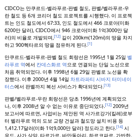
CIDCO는 만쿠르드-벨라푸르-판벨 철도, 판벨/벨라푸르-우
란 철도 등 6개 코리더 철도 프로젝트를 시행했다.
이 프로젝
트는 인도 철도에서 67:33
,
인도 철도에서
466 크로아
(미화
6200만 달러), CIDCO에서
946
크로아
(미화 1억3000만 달
[12]
러)의 비율로 개발되며,
길이 200km(120mi)의 땅을 차지
[1]
하고 900헥타르의 땅을 점유하게 된다.
만쿠르드-벨라푸르-판벨 철도 회랑선은 1995년 1월 25일
벨
라푸르 역
에서
칸데스화르 역
으로 연결되는 단일 노선으로
처음 취역되었다.
이후 1998년 6월 29일 판벨로 노선을 확
장했다.
이후 2000년 4월 14일
차트라파티 시바지 터미네이
[13]
터스
에서 판벨까지 복선 서비스가 확대되었다.
판벨/벨라푸르-우란 회랑선은 당초 1996년에 계획되었으
[12]
나, 이후 2008년 알 수 없는 이유로 중단되었다.
2009년
보고서에 따르면, 사업비는 제안된 역 사가르강가(킬레)로부
터 벨라푸르 역의 도보 교량 건설과 철도망 설치 비용 등
[14]
1,412.17달러
(
미화 1억9,000만 달러) 정도라고 한다.
시
우드, 사가 상암, 타르가르, 바만동아리, 하르코파르, 가반한,