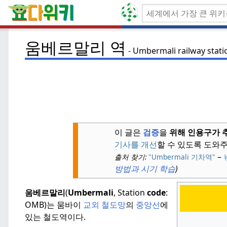
움베르말리 역
Umbermali railway stati
이 글은
검증
을
위해 인용구가 
기사를 개선
할 수 있도록 도와
–
출처 찾기:
"Umbermali 기차역"
방법과 시기 학습
)
움베르말리
(
Umbermali
, Station
code
:
OMB)는 뭄바이
교외 철도망
의
중앙선
에
있는 철도역이다.