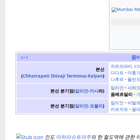
뭄바
v
t
차트라파티 시
본선
다다르
마퉁
(
Chhatrapati Shivaji
Terminus-Kalyan
)
나후르
뮬런
칼리안
샤하
본선 분기점(
칼리안-카사
라)
움베르말리
칼리안
비탈
본선 분기점(
칼리안-코폴리
)
카르자트
팔
인도
마하라슈트라주
의 한 철도역에 관한 