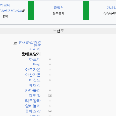
하르디
중앙선
가사
 시바지 터미네스
를
동북분지
터미네이
향해
노선도
후사왈-칼리안
로
단면
가사라
움베르말리
하르디
탄싯
아트가온
아산가온
바신드
바차 강
카다블리
칼루 강
티트왈라
암비블리
울하스 강