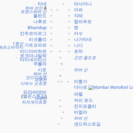
타네
라사야니
하버 라인
&
아파
트랜스하버 선
뮬런드
지테
나후르
함라푸르
Bhandup
펜
칸주르마르그
카수
비크롤리
나가타네
1호선
가트코파르
니디
베르소바까지
비디아비하르
로하
로크마냐틸락
곤칸 철도로
터미네이터스
쿠를라
시온
하버 선
하버 선
안드리에로
서부선
마퉁가
다하누 도로로
다다르
프라바데비
파렐
(
엘핀스톤길
)
서부선
커리 로드
처치게이트로
친치포클리
비컬라
하버 선
샌드허스트길