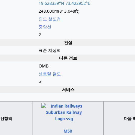
19.628339°N 73.422952°E
248.000m(813.648ft)
인도 철도청
중앙선
2
건설
표준 지상역
다른 정보
OMB
센트럴 철도
네
서비스
선행역
다음 
MSR