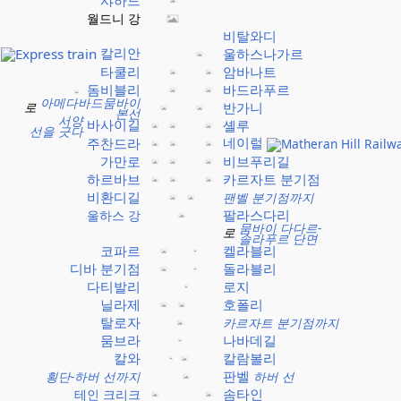
샤하드
월드니 강
비탈와디
칼리안
울하스나가르
타쿨리
암바나트
돔비블리
바드라푸르
아메다바드뭄바이
로
반가니
본선
서양
바사이길
셸루
선을 긋다
네이럴
주찬드라
가만로
비브푸리길
하르바브
카르자트 분기점
비환디길
팬벨 분기점까지
팔라스다리
울하스 강
뭄바이 다다르-
로
솔라푸르 단면
코파르
켈라블리
디바 분기점
돌라블리
다티발리
로지
닐라제
호폴리
탈로자
카르자트 분기점까지
뭄브라
나바데길
칼와
칼람볼리
판벨
횡단-하버 선까지
하버 선
솜타인
테인 크리크