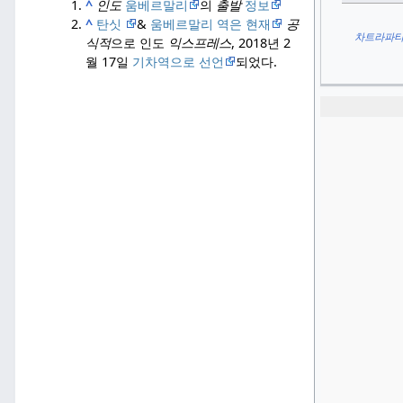
^
인도
움베르말리
의
출발
정보
^
탄싯
&
움베르말리 역은 현재
공
차트라파티
식적
으로 인도
익스프레스
, 2018년 2
월 17일
기차역으로 선언
되었다.