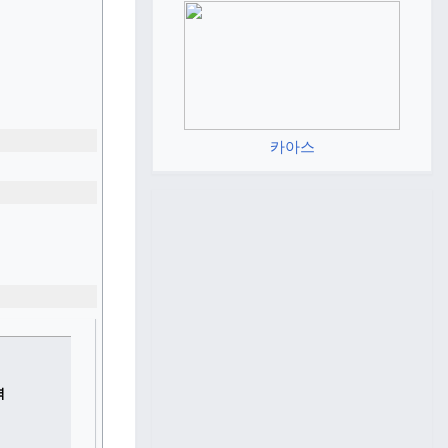
카아스
역