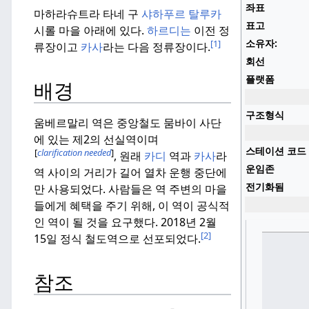
좌표
마하라슈트라 타네 구
샤하푸르 탈루카
표고
시롤 마을 아래에 있다.
하르디는
이전 정
소유자:
[1]
류장이고
카사
라는 다음 정류장이다.
회선
플랫폼
배경
구조형식
움베르말리 역은 중앙철도 뭄바이 사단
에 있는 제2의 선실역이며
스테이션 코드
[
clarification needed
]
, 원래
카디
역과
카사
라
운임존
역 사이의 거리가 길어 열차 운행 중단에
전기화됨
만 사용되었다.
사람들은 역 주변의 마을
들에게 혜택을 주기 위해, 이 역이 공식적
인 역이 될 것을 요구했다.
2018년 2월
[2]
15일 정식 철도역으로 선포되었다.
참조