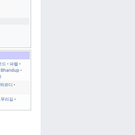
로드
파렐
Bhandup
안
하르디
브푸리길