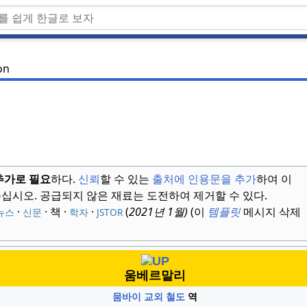
on
추가로 필요
하다.
신뢰
할 수 있는
출처에 인용문을 추가
하여 이
주십시오.
공급되지 않은 재료는 도전하여 제거할 수 있다.
·
· 책
·
·
(
2021년 1월
)
(이
템플릿
메시지 삭제
뉴스
신문
학자
JSTOR
움베르말리
뭄바이 교외 철도
역