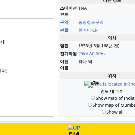
다른 정보
스테이션
TNA
코드
구역
중앙철도구역
분할
뭄바이 CR
역사
열차
열린
1853년 5월
168년
전
)
전기화됨
25kV AC
50Hz
이전
타나 역
이름
열차)
위치
타네
인도 내 위치
Show map of India
Show map of Mumb
Show all
타네