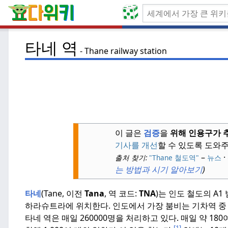
타네 역
Thane railway station
이 글은
검증
을
위해 인용구가 
기사를 개선
할 수 있도록 도와
–
·
출처 찾기:
"Thane 철도역"
뉴스
는 방법과 시기 알아보기
)
타네
(Tane, 이전
Tana
, 역 코드:
TNA
)는 인도 철도의 A1
하라슈트라에 위치한다.
인도에서 가장 붐비는 기차역 중
타네 역은 매일 260000명을 처리하고 있다.
매일 약 180
[1]