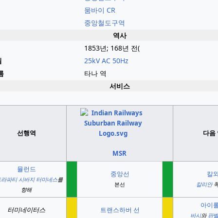
뭄바이 CR
중앙철도구역
역사
1853년;
168년 전
(
됨
25kV AC
50Hz
름
타나 역
서비스
선행역
다음
MSR
뮬런드
중앙선
칼
라파티 시바지 터미네스
를
본선
칼리안
향해
아이
터미네이터스
트랜스하버 선
바시
와
판