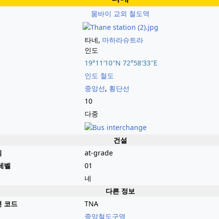
뭄바이 교외 철도역
타네,
마하라슈트라
인도
19°11′10″N
72°58′33″E
인도 철도
중앙선
,
횡단선
10
다중
건설
식
at-grade
레벨
01
네
다른 정보
 코드
TNA
중앙철도구역