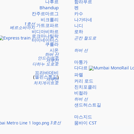
나후르
함라푸르
Bhandup
펜
칸주르마르그
카수
비크롤리
나가타네
1호선
가트코파르
니디
베르소바까지
비디아비하르
로하
로크마냐틸락
곤칸 철도로
터미네이터스
쿠를라
시온
하버 선
하버 선
안드리에로
서부선
마퉁가
다하누 도로로
다다르
프라바데비
파렐
(
엘핀스톤길
)
서부선
커리 로드
처치게이트로
친치포클리
비컬라
하버 선
샌드허스트길
마스지드
3호선
뭄바이 CST