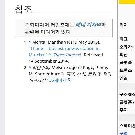
참조
위키미디어 커먼즈에는
테네 기차역
과
위치
관련된 미디어가 있다.
좌표
^
Mehta, Manthan K (19 May 2013).
소유자:
"Thane is busiest railway station in
회선
Mumbai"
.
Times Internet
. Retrieved
14 September
2014
.
플랫폼
^
식민주의:
Melvin Eugene Page, Penny
트랙스
M. Sonnenburg의
국제, 사회, 문화
및
정치
연결
백과사전
135페이지
구조형
플랫폼 
주차
스테이션
구역