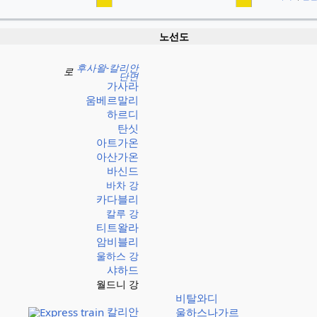
노선도
후사왈-칼리안
로
단면
가사라
움베르말리
하르디
탄싯
아트가온
아산가온
바신드
바차 강
카다블리
칼루 강
티트왈라
암비블리
울하스 강
샤하드
월드니 강
비탈와디
칼리안
울하스나가르