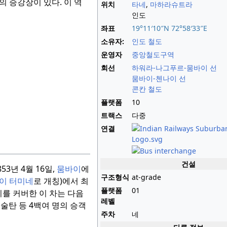
의 승강장이 있다.
이 역
위치
타네
,
마하라슈트라
인도
좌표
19°11′10″N
72°58′33″E
소유자:
인도 철도
운영자
중앙철도구역
회선
하워라-나그푸르-뭄바이 선
뭄바이-첸나이 선
콘칸 철도
플랫폼
10
트랙스
다중
연결
건설
853년 4월 16일,
뭄바이
에
구조형식
at-grade
이 터미네
로 개칭)에서 최
플랫폼
01
거리를 커버한 이 차는 다음
레벨
 술탄 등 4백여 명의 승객
주차
네