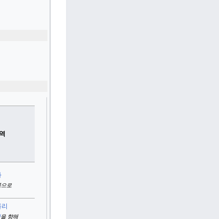
 역
와
쪽으로
롤리
벨
을 향해