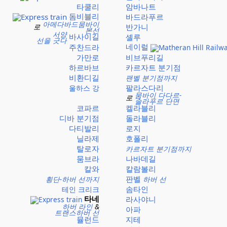
타쿨리
암바나트
돔비블리
바드라푸르
아메다바드뭄바이
로
반가니
본선
서양
바사이길
셸루
선을 긋다
네이럴
주찬드라
가만로
비브푸리길
하르바브
카르자트 분기점
비환디길
팬벨 분기점까지
팔라스다리
울하스 강
뭄바이 다다르-
로
솔라푸르 단면
코파르
켈라블리
디바 분기점
돌라블리
다티발리
로지
닐라제
호폴리
탈로자
카르자트 분기점까지
뭄브라
나바데길
칼와
칼람볼리
판벨
횡단-하버 선까지
하버 선
솜타인
테인 크리크
타네
라사야니
하버 라인
&
아파
트랜스하버 선
뮬런드
지테