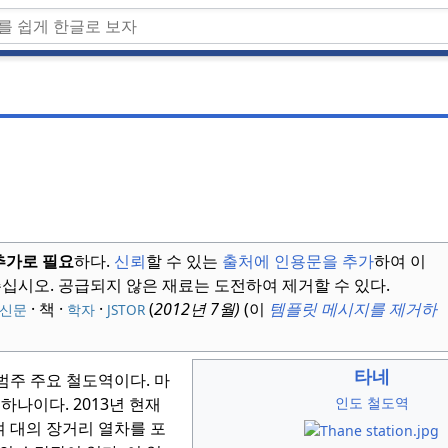
추가로 필요
하다.
신뢰
할 수 있는
출처에 인용문을 추가
하여 이
주십시오.
공급되지 않은 재료는 도전하여 제거할 수 있다.
· 책
·
·
(
2012년 7월
)
(이
템플릿 메시지를 제거하
신문
학자
JSTOR
타네
 범주 주요 철도역이다.
마
 하나이다.
2013년
현재
인도 철도역
여 대의 장거리 열차를 포