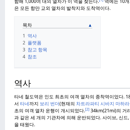
함해 1,000여 대의 열차가 이 역을 찾는다.
역에는 10개
은 모든 항만 교외 열차의 발착지와 도착역이다.
목차
1
역사
2
플랫폼
3
참고 항목
4
참조
역사
타네 철도역은 인도 최초의 여객 열차의 종착역이었다.
1
서
타네
까지
보리 번더
(현재의
차트라파티 시바지 마하라
[2]
초의 여객 열차 운행이 개시되었다.
34km(21mi)의 
과 같은 세 개의 기관차에 의해 운반되었다.
사이브, 신드,
을 태웠다.