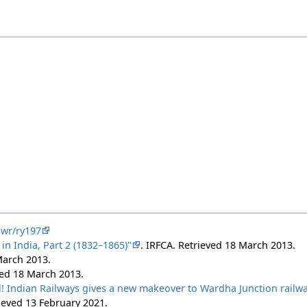
-wr/ry197
 in India, Part 2 (1832–1865)"
. IRFCA
. Retrieved
18 March
2013
.
March
2013
.
ved
18 March
2013
.
l! Indian Railways gives a new makeover to Wardha Junction railwa
rieved
13 February
2021
.