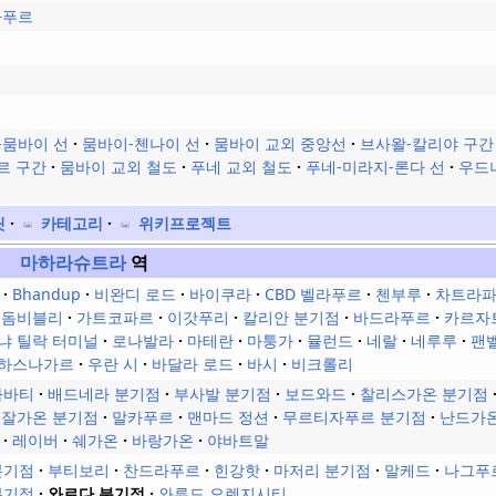
라푸르
-뭄바이 선
뭄바이-첸나이 선
뭄바이 교외 중앙선
브사왈-칼리야 구간
르 구간
뭄바이 교외 철도
푸네 교외 철도
푸네-미라지-론다 선
우드
릿
카테고리
위키프로젝트
마하라슈트라
역
Bhandup
비완디 로드
바이쿠라
CBD 벨라푸르
첸부루
차트라파
돔비블리
가트코파르
이갓푸리
칼리안 분기점
바드라푸르
카르자
냐 틸락 터미널
로나발라
마테란
마퉁가
뮬런드
네랄
네루루
팬
하스나가르
우란 시
바달라 로드
바시
비크롤리
라바티
배드네라 분기점
부사발 분기점
보드와드
찰리스가온 분기점
잘가온 분기점
말카푸르
맨마드 정션
무르티자푸르 분기점
난드가
레이버
쉐가온
바랑가온
야바트말
분기점
부티보리
찬드라푸르
힌강핫
마저리 분기점
말케드
나그푸
분기점
와르다 분기점
와루드 오렌지시티