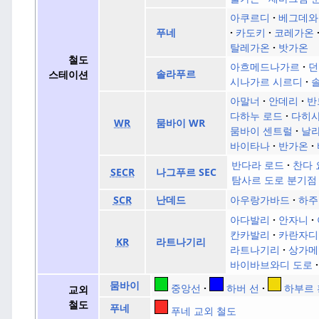
아쿠르디
베그데와
카도키
코레가온
푸네
탈레가온
밧가온
철도
아흐메드나가르
던
솔라푸르
스테이션
시나가르 시르디
아말너
안데리
반
다하누 로드
다히
WR
뭄바이 WR
뭄바이 센트럴
날라
바이타나
반가온
반다라 로드
찬다 
SECR
나그푸르 SEC
탐사르 도로 분기점
아우랑가바드
하주
SCR
난데드
아다발리
안자니
칸카발리
카란자디
KR
라트나기리
라트나기리
상가메
바이바브와디 도로
뭄바이
중앙선
하버 선
하부르
교외
철도
푸네
푸네 교외 철도