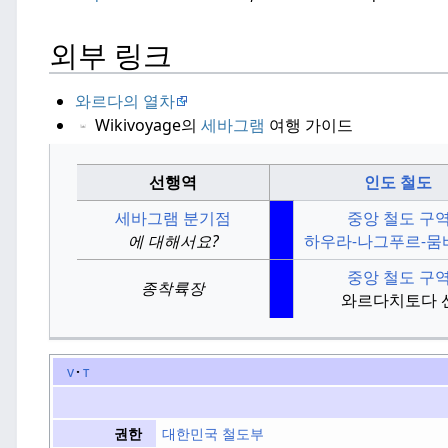
외부 링크
와르다의 열차
Wikivoyage의
세바그램
여행 가이드
선행역
인도 철도
세바그램 분기점
중앙 철도 구
에 대해서요?
하우라-나그푸르-뭄
중앙 철도 구
종착륙장
와르다치토다 
v
t
대한민국 철도부
권한