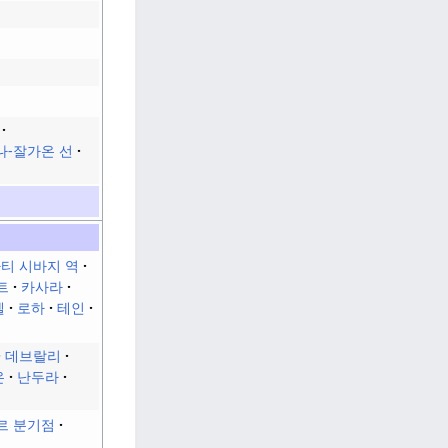
나-잘가온 선
티 시바지 역
트
카사라
벨
로하
테인
데브랄리
온
난두라
르 분기점