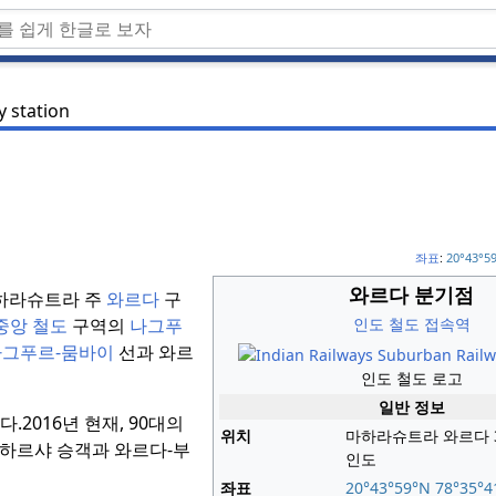
y station
좌표
:
20°43°5
와르다 분기점
마하라슈트라 주
와르다
구
중앙
철도
구역의
나그푸
인도 철도
접속역
나그푸르-뭄바이
선과 와르
인도 철도 로고
일반 정보
다.
2016년 현재, 90대의
위치
마하라슈트라 와르다 
발하르샤 승객과 와르다-부
인도
좌표
20°43°59°N
78°35°4