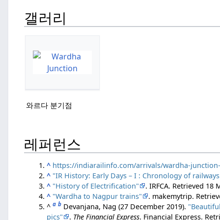
갤러리
와르다 분기점
레퍼런스
^
https://indiarailinfo.com/arrivals/wardha-junction
^
"IR History: Early Days – I : Chronology of railways
^
"History of Electrification"
. IRFCA
. Retrieved
18 
^
"Wardha to Nagpur trains"
. makemytrip
. Retrie
a
b
^
Devanjana, Nag (27 December 2019).
"Beautifu
pics"
.
The Financial Express
. Financial Express
. Ret