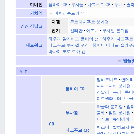
뭄바이 CR
부사왈
나그푸르 CR
푸네
솔
디비전
마하라슈트라 역
기차역
무르티자푸르 분기점
디젤
엔진 격납고
칼리안
아즈니
부사발 분기점
전기
하우라-알라바드-뭄바이 선
하우라-나그푸르
나그푸르-부사왈 구간
뭄바이 다다르-솔라푸
네트워크
바사이 도로 로하 선
템플
v
t
암바르나트
안데리
다다
디바 분기점
뭄바이 CR
칸달라
쿠라
록마
티트왈라
터브
울
아콜라 분기점
암
둘레
잘람 분기점
부사왈
나식로
뉴암라바티
CR
아즈니
발하르샤 
나그푸르 CR
풀가온
세바그램 