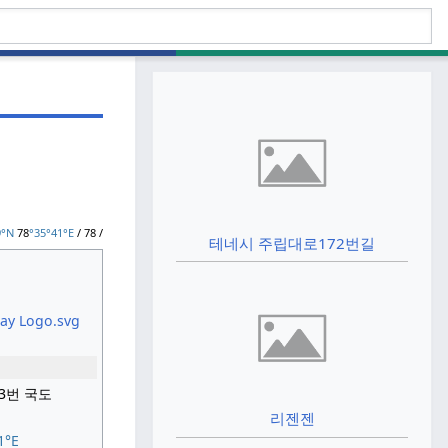
9°
N
78
°35°41°E
/
78
/
테네시 주립대로172번길
3번 국도
리젠젠
1°E