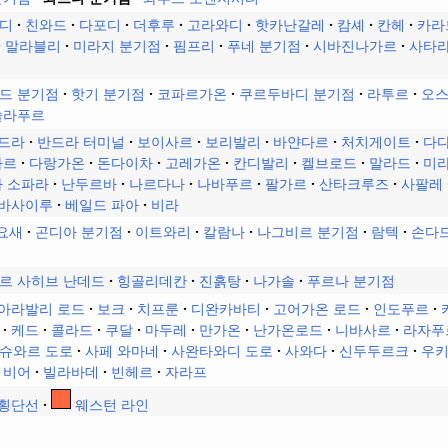
디
친와드
다포디
더후루
고라와디
핫카난갈레
캄셰
칸헤
카라
말라블리
미라지 분기점
핌프리
푸네 분기점
시바진나가르
사타
드 분기점
핫기 분기점
코파르가온
쿠르두바디 분기점
라투르
오
솔라푸르
드라
반드라 터미널
보이사르
보리발리
바얀다르
처치게이트
다다
사르
다랑가온
돈다이차
고레가온
칸디발리
켈브로드
말라드
미
 소파라
난두르바
나르다나
나바푸르
팔가르
산타크루즈
사팔레
바사이루
베일드 파아
비라
요새
곤디아 분기점
이트와리
칼람나
나그비르 분기점
람텍
손다
르 사히브 난데드
힝골리데칸
진흙탕
나가솔
푸르나 분기점
아라발리 로드
보크
치프룬
디완카바티
고어가온 로드
인도푸르
케드
콜라드
쿠달
마두레
만가온
난가온로드
니바사르
라자푸
슈와르 도로
사페 와마네
사완타와디 도로
사와다
신두두르크
우
비어
빌라바데
빈헤르
자라프
 횡단선
웨스턴 라인