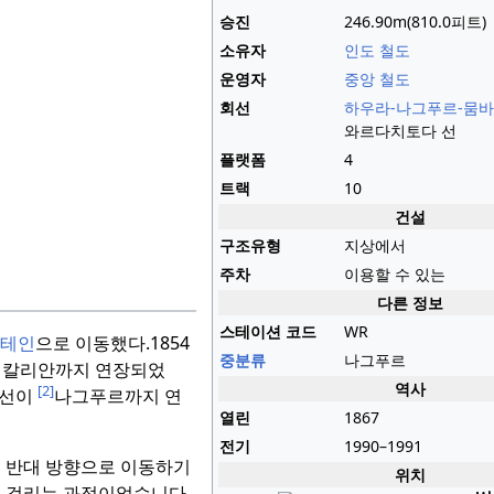
승진
246.90m(810.0피트)
소유자
인도 철도
운영자
중앙 철도
회선
하우라-나그푸르-뭄바
와르다치토다 선
플랫폼
4
트랙
10
건설
구조유형
지상에서
주차
이용할 수 있는
다른 정보
스테이션 코드
WR
테인
으로 이동했다.
1854
중분류
나그푸르
 칼리안까지 연장되었
역사
[2]
지선이
나그푸르까지 연
열린
1867
전기
1990–1991
는 반대 방향으로 이동하기
위치
이 걸리는 과정이었습니다.