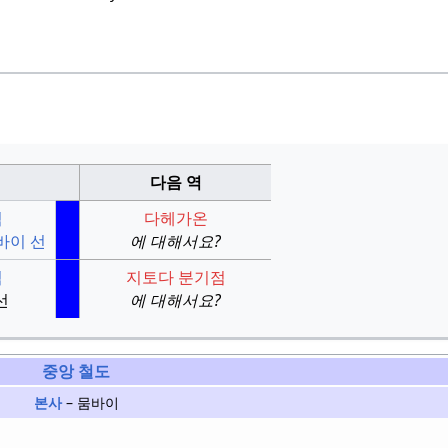
다음 역
역
다헤가온
바이 선
에 대해서요?
역
지토다 분기점
선
에 대해서요?
중앙 철도
본사
– 뭄바이