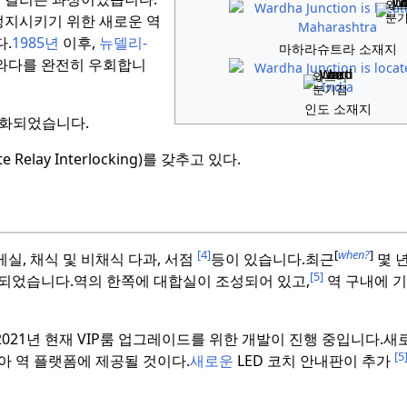
와
분
 정지시키기 위한 새로운 역
.
1985년
이후,
뉴델리-
마하라슈트라 소재지
와다를 완전히 우회합니
와르다
분기점
인도 소재지
화되었습니다.
lay Interlocking)를 갖추고 있다.
[4]
[
when?
]
실, 채식 및 비채식 다과, 서점
등이 있습니다.
최근
몇 년
[5]
조되었습니다.
역의 한쪽에 대합실이 조성되어 있고,
역 구내에 
2021년 현재 VIP룸 업그레이드를 위한 개발이 진행 중입니다.
새
[5
아 역 플랫폼에 제공될 것이다.
새로운
LED 코치 안내판이 추가