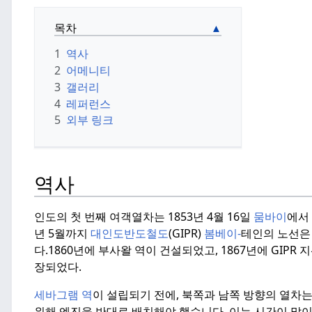
목차
1
역사
2
어메니티
3
갤러리
4
레퍼런스
5
외부 링크
역사
인도의 첫 번째 여객열차는 1853년 4월 16일
뭄바이
에서
년 5월까지
대인도반도철도
(GIPR)
봄베이-
테인의 노선은
다.
1860년에 부사왈 역이 건설되었고, 1867년에 GIPR 
장되었다.
세바그램 역
이 설립되기 전에, 북쪽과 남쪽 방향의 열차
위해 엔진을 반대로 배치해야 했습니다. 이는 시간이 많