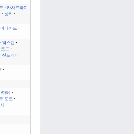
드
카사르와디
라
상리
스마나바드
 웨스턴
라로드
신드케다
드
카마테
르 도로
키시