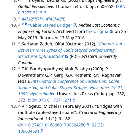
^
Troyano, Leonardo (2003).
Bridge Engineering: A
Global Perspective
. Thomas Telford. pp. 650–652.
ISBN
0-7277-3215-3
.
^
44°22°57°N
4°43°42°E
a
b
^
"Cable Stayed Bridge"
.
Middle East Economic
Engineering Forum
. Archived from
the original
on 25
May 2019
. Retrieved
13 May
2016
.
^
Sarhang Zadeh, Olfat (October 2012).
"
Comparison
Between Three Types of Cable Stayed Bridges Using
Structural Optimization
"
(PDF)
.
Western University
Canada
.
^
T.K. Bandyopadhyay; Alok Baishya (2000). P.
Dayaratnam; G.P. Garg; G.V. Ratnam; R.N. Raghavan
(eds.).
International Conference on Suspension, Cable
Supported, and Cable Stayed Bridges: November 19–21,
1999, Hyderabad
. Universities Press (India). pp. 282,
373.
ISBN
978-81-7371-271-5
.
^
Virlogeux, Michel (1 February 2001). "Bridges with
multiple cable-stayed spans".
Structural Engineering
International
.
11
(1): 61–82.
doi
:
10.2749/101686601780324250
.
S2CID
109604691
.