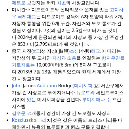
메트로
브릿지는 터키
최초
의 사장교입니다.
미시간주 디트로이트와 온타리오주 윈저를 잇는
고디하
우 국제대교
는 디트로이트 강둑에 A자 모양의 타워 2개,
자동차 통행을 위한 6개 구간, 자전거와 도보 통로가 건
설될 예정이다.
그것의 길이는 2.5킬로미터가 될 것이
다.
2024년에 완공되면 북미의 사장교 중 가장 긴 주경간
은 853미터(2,799피트)가 될 것입니다.
중국 저장(
x江
)성 자싱( jia興)
소싱
(小興)
해교
.
이 다리는
저장성의 두 도시인
자싱
과
소흥
을 연결하는
항저우만을
가로지르는
10,000미터(6.3mi)의 8차선 구조물이
다.
2013년 7월 23일 개통되었으며 현재 세계에서 가장
긴 사장교이다.
John
James
Audubon
Bridge
(미시시피
강
):
서반구에서
가장 긴 사장교로 루이지애나주
뉴로드와
세인트루이스
사이에
있는
미시시피강을 건넌다.
루이지애나 주
프란
시스빌
갑수문교
:
개통시 경간이 가장 긴 도로철도 사장교
Kosciuszko 다리
:
이것은 같은 이름의 트러스 다리를 대
체하면서 뉴욕의 브루클린과 퀸스 구를 연결합니