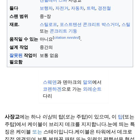
들다
보행자
,
자전거
,
자동차
,
트럭
,
경전철
스팬 범위
중~장
재료.
스틸로프
,
포스트텐션
콘크리트 박스거더
,
스틸
또는
콘크리트
기둥
[
citation needed
]
움직일 수 있는
아니요
.
설계 작업
중간의
잘못된
작업이
보통 없음
필요함
스웨덴
과 덴마크의
말뫼
에서
코펜하겐
으로 가는
외레순트
다리
사장교
에는 하나
이상
의 탑(
또는
주탑)이 있으며, 이
탑
(또는
주탑)에서 케이블이 브리지 데크를 지지합니다.
눈에 띄는 특
징은 케이블
또는
스테이입니다.케이블은 타워에서 데크로
직접 연결되어 보통 부채꼴 패턴 또는 일련의 평행선을 형성