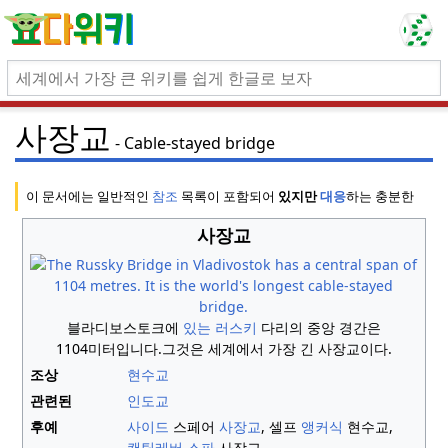
사장교
Cable-stayed bridge
이 문서에는 일반적인
참조
목록이 포함되어
있지만
대응
하는 충분한 인
사장교
블라디보스토크에
있는
러스키
다리의 중앙 경간은
1104미터입니다.
그것은 세계에서 가장 긴 사장교이다.
조상
현수교
관련된
인도교
후예
사이드
스페어
사장교
, 셀프
앵커식
현수교,
캔틸레버 스파
사장교