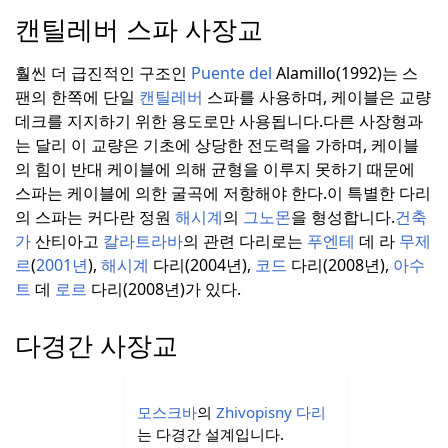
캔틸레버 스파 사장교
훨씬 더 급진적인 구조인
Puente del
Alamillo(1992)는 스
팬의 한쪽에 단일
캔틸레버
스파를 사용하며, 케이블은 교량
데크를 지지하기 위한 용도로만 사용됩니다.
다른 사장형과
는 달리 이 교량은 기초에 상당한 전도력을 가하며, 케이블
의 힘이 반대 케이블에 의해 균형을 이루지 못하기 때문에
스파는 케이블에 의한 굴곡에 저항해야 한다.
이 특별한 다리
의 스파는 커다란 정원
해시계
의
그노몬
을 형성합니다.
건축
가
산티아고
칼라트라바
의 관련 다리로는
푸엔테
데 라
무제
르
(
2001년
),
해시계
다리(2004년),
코드
다리(2008년),
아수
트
데
로르
다리(2008년)가 있다.
다경간 사장교
모스크바
의
Zhivopisny 다리
는 다경간 설계입니다.