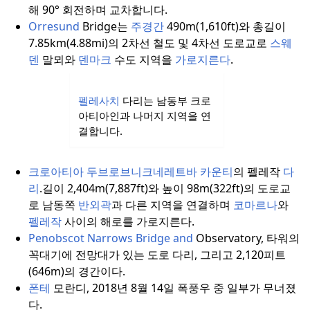
해 90° 회전하며 교차합니다.
Orresund
Bridge는
주경간
490m(1,610ft)와 총길이
7.85km(4.88mi)의 2차선 철도 및 4차선 도로교로
스웨
덴
말뫼와
덴마크
수도 지역을
가로지른다
.
펠레사치
다리는 남동부 크로
아티아인과 나머지 지역을 연
결합니다.
크로아티아
두브로브니크네레트바 카운티
의 펠레작
다
리
.
길이 2,404m(7,887ft)와 높이 98m(322ft)의 도로교
로 남동쪽
반외곽
과 다른 지역을 연결하며
코마르나
와
펠레작
사이의 해로를 가로지른다.
Penobscot Narrows Bridge and
Observatory, 타워의
꼭대기에 전망대가 있는 도로 다리, 그리고 2,120피트
(646m)의 경간이다.
폰테
모란디, 2018년 8월 14일 폭풍우 중 일부가 무너졌
다.