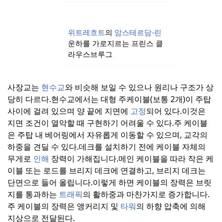
위트레흐트
의
암스테르담-린
운하를 가로지르는 프린스 클
라우스브루그
사장교는
현수교
와 비슷해 보일 수 있으나 원리나 구조가 상
당히 다르다.
현수교에서는 대형 주케이블(보통 2개)이 주탑
사이에 걸려 있으며 양 끝에 지면에
고정
되어 있다.
이것은
지면 조건이 열악할 때 구현하기 어려울 수 있다.
주 케이블
은 주탑 내 베어링에서 자유롭게 이동할 수 있으며, 교각의
하중을 견딜 수 있다.
데크를 설치하기 전에 케이블 자체의
무게로
인해
장력이 가해집니다.
메인 케이블을 따라 작은 케
이블 또는 로드를 브리지 데크에 연결하고, 브리지 데크는
단면으로 들어 올립니다.
이렇게 하면 케이블의 장력은 브릿
지를 통과하는
트래픽
의 활하중과 마찬가지로 증가합니다.
주 케이블의 장력은 앵커리지 및
타워
의 하향 압축에 의해
지상으로 전달된다.