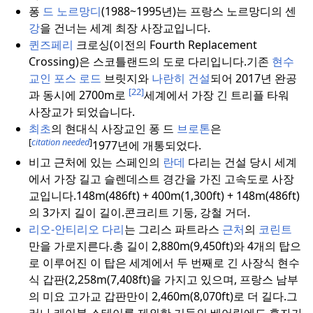
퐁
드
노르망디
(1988~1995년)는 프랑스 노르망디의 센
강
을 건너는 세계 최장 사장교입니다.
퀸즈페리
크로싱(이전의 Fourth Replacement
Crossing)은 스코틀랜드의 도로 다리입니다.
기존
현수
교인 포스
로드
브릿지와
나란히 건설
되어 2017년 완공
[22]
과 동시에 2700m로
세계에서 가장 긴 트리플 타워
사장교가 되었습니다.
최초
의 현대식 사장교인 퐁 드
브로톤
은
[
citation needed
]
1977년에 개통되었다.
비고 근처에 있는 스페인의
란데
다리는 건설 당시 세계
에서 가장 길고 슬렌데스트 경간을 가진 고속도로 사장
교입니다.
148m(486ft) + 400m(1,300ft) + 148m(486ft)
의 3가지 길이 길이.
콘크리트 기둥, 강철 거더.
리오-안티리오 다리
는 그리스 파트라스
근처
의
코린트
만을 가로지른다.
총 길이 2,880m(9,450ft)와 4개의 탑으
로 이루어진 이 탑은 세계에서 두 번째로 긴 사장식 현수
식 갑판(2,258m(7,408ft)을 가지고 있으며, 프랑스 남부
의 미요 고가교 갑판만이 2,460m(8,070ft)로 더 길다.
그
러나 케이블 스테이를 제외한 기둥의 베어링에도 후자가