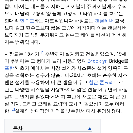
합니다.
이는 데크를 지지하는 케이블이 주 케이블에서 수직
으로 매달려 교량의 양 끝에 고정되고 타워 사이를 흐르는
현대의
현수교
와는 대조적입니다.
사장교는
캔틸레버
교량
보다 길고 현수교보다 짧은 교량에 최적이다.
이는 캔틸레버
브릿지가 급속히 무거워지고 현수교 케이블 배선이 더 비싸
지는 범위입니다.
[1]
사장교는 16세기
후반까지 설계되고 건설되었으며, 19세
기 후반에는 그 형태가 널리 사용되었다.
Brooklyn
Bridge를
포함
한 초기 예에서는 사장 설계와 서스펜션 설계 양쪽의 특
징을 결합하는 경우가 많습니다.
20세기 초에는 순수한 서스
펜션 설계를 사용하여 더 큰 갭을 메우고
철근 콘크리트
로
만든 다양한 시스템을 사용하여 더 짧은 갭을 메우면서 사장
설계는 인기를 잃었다.
20세기 후반에 새로운 재료, 더 큰 건
설 기계, 그리고 오래된 교량의 교체의 필요성이 모두 이러
[2]
한
설계의 상대적인 가격을 낮추면서 다시 유명해졌다.
목차