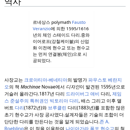
역사
르네상스 polymath
Fausto
Veranzio
에 의한 1595/1616
년의 체인 스테이드 다리.
중와
이어로프(강철케이블)의 산업
화 이전에 현수교 또는 현수교
는 먼저 연결봉(체인)으로 시
공되었다.
사장교는
크로아티아-베네티아
의 발명가
파우스토 베란지
오
의 책
Machinae
Novae에서
디자인
이 발견된 1595년으로
거슬러 올라간다.
1817년 다리
드라이버그 애비
다리,
제임
스 준설주의
특허권인 빅토리아 다리
, 배스 그리고 이후 앨
버트
다리
(1872년)와
브루클린
다리(1883년)를 포함한 많은
초기 현수교가 사장 공사였다.
설계자들은 기술의 조합이 더
단단한 다리를 만든다는 것을 알게 되었습니다.
존 A.
Roebling
은 이 점을 이용하여
나이아가라 폭포 현수교
의 철