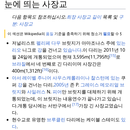
눈에 띄는 사장교
다음 항목도 참조하십시오.
최장 사장교 길이
목록 및
구
분: 사장교
이 섹션은 Wikipedia의
품질
기준을 충족하기 위해 청소가
필요
할 수
있습
저널리스트
펠리페 다우
브릿지가 아마조나스 주에
있는
리오
니그로
강
을 건너고
있습니다
.
이 다리는 2011년 10
[15]
월 24일에 개통되었으며 현재 3,595m(11,795ft)
로
브라질
에서 네 번째로 긴 다리이며 사장간은
[16]
400m(1,312ft)
이다.
아서 레이벨 주니어
사우스캐롤라이나 찰스턴에
있는
쿠
퍼
강
을 건너는 다리.
2005년
존 P.
그레이스 메모리얼 브
릿지
와
사일러스
N.
피어
만 브릿지를 대체하기 위해 개
통되었는데, 이 브릿지는 내용연수가 끝나가고 있습니
[17]
다.
개통 당시에는 서반구에서
가장 긴 사장교였습니
다.
현수교로 유명한
브루클린
다리에는 케이블 스테이도
있
다
.