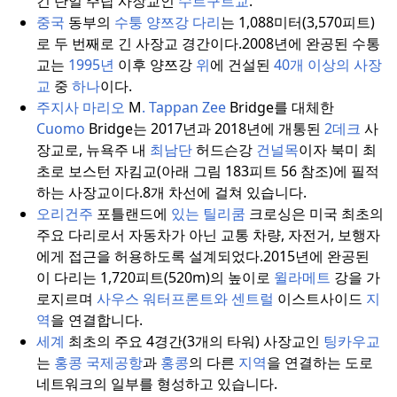
긴 단일 주탑 사장교인
수르구트교
.
중국
동부의
수퉁 양쯔강 다리
는 1,088미터(3,570피트)
로 두 번째로 긴 사장교 경간이다.
2008년에 완공된 수통
교는
1995년
이후 양쯔강
위
에 건설된
40개 이상의 사장
교
중
하나
이다.
주지사 마리오
M
.
Tappan Zee
Bridge를 대체한
Cuomo
Bridge는 2017년과 2018년에 개통된
2데크
사
장교로, 뉴욕주 내
최남단
허드슨강
건널목
이자 북미 최
초로 보스턴 자킴교(아래 그림 183피트 56 참조)에 필적
하는 사장교이다.
8개 차선에 걸쳐 있습니다.
오리건주
포틀랜드에
있는
틸리쿰
크로싱은 미국 최초의
주요 다리로서 자동차가 아닌 교통 차량, 자전거, 보행자
에게 접근을 허용하도록 설계되었다.
2015년에 완공된
이 다리는 1,720피트(520m)의 높이로
윌라메트
강을 가
로지르며
사우스
워터프론트와 센트럴
이스트사이드
지
역
을 연결합니다.
세계
최초의 주요 4경간(3개의 타워) 사장교인
팅카우교
는
홍콩 국제공항
과
홍콩
의 다른
지역
을 연결하는 도로
네트워크의 일부를 형성하고 있습니다.