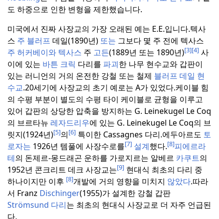
도 하중으로 인한 변형을 제한했습니다.
미국에서 진짜 사장교의 가장 오래된 예는 E.E.입니다.
텍사
스
주 블러프
데일(1890년)
또는
그보다 몇 주 전에 텍사스
[3]
[4]
주 허커베이와
텍사스
주
고든
(1889년 또는 1890년)
사
이에 있는
바튼 크릭
다리를
파괴
한 나무 현수교와 갑판이
있는 러니언의 거의 온전한 강철 또는 철제
블러프 데일 현
수교
.
20세기에 사장교의 초기 예로는 A가 있었다.
케이블 힘
의 수평 부분이 별도의 수평 타이 케이블로 균형을 이루고
있어 갑판의 상당한 압축을 방지하는 G. Leinekugel Le Coq
의 브르타뉴
레자드리우
에 있는 G. Leinekugel Le Coq의 브
[5]
[6]
릿지(1924년)
의
특이한 Cassagnes 다리.
에두아르도
토
[7]
[8]
로자는
1926년 템풀에 사장수로를
설계
했다.
피에르라
테
의 돈제르-몽드래곤 운하를 가로지르는 알베르
카쿠트
의
[9]
1952년 콘크리트 데크 사장교는
현대식 최초의 다리 중
[8]
하나이지만 이후
개발에 거의 영향을 미치지
않았다
.
따라
서 Franz
Dischinger
(1955)가 설계한 강철 갑판
Strömsund 다리
는 최초의 현대식 사장교로 더 자주 언급된
다.