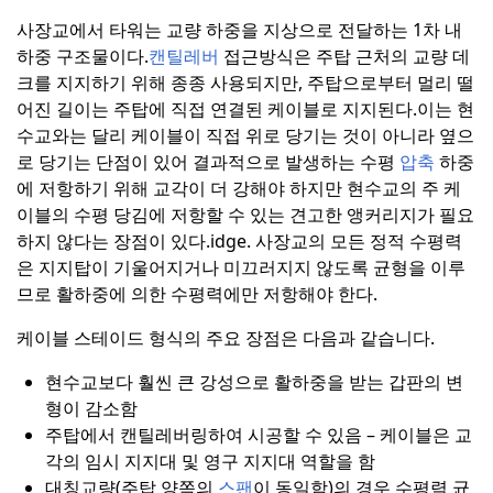
사장교에서 타워는 교량 하중을 지상으로 전달하는 1차 내
하중 구조물이다.
캔틸레버
접근방식은 주탑 근처의 교량 데
크를 지지하기 위해 종종 사용되지만, 주탑으로부터 멀리 떨
어진 길이는 주탑에 직접 연결된 케이블로 지지된다.
이는 현
수교와는 달리 케이블이 직접 위로 당기는 것이 아니라 옆으
로 당기는 단점이 있어 결과적으로 발생하는 수평
압축
하중
에 저항하기 위해 교각이 더 강해야 하지만 현수교의 주 케
이블의 수평 당김에 저항할 수 있는 견고한 앵커리지가 필요
하지 않다는 장점이 있다.
idge. 사장교의 모든 정적 수평력
은 지지탑이 기울어지거나 미끄러지지 않도록 균형을 이루
므로 활하중에 의한 수평력에만 저항해야 한다.
케이블 스테이드 형식의 주요 장점은 다음과 같습니다.
현수교보다 훨씬 큰 강성으로 활하중을 받는 갑판의 변
형이 감소함
주탑에서 캔틸레버링하여 시공할 수 있음 – 케이블은 교
각의 임시 지지대 및 영구 지지대 역할을 함
대칭교량(주탑 양쪽의
스팬
이 동일함)의 경우 수평력 균