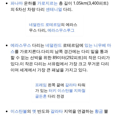
파나마
운하를
가로지르는
총 길이 1.05km(3,400피트)
의 6차선 차량 다리
센테니얼
다리.
네덜란드
로테르담
의 에라스
무스 다리,
에라스무스루그
에라스무스
다리는
네덜란드
로테르담에
있는
니우베 마
스
를 가로지른다.
다리의 남쪽 경간에는 다리 밑을 통과
할 수 없는 선박을 위한 89미터(292피트)의 작은 다리가
있다.
이 작은 다리는 서유럽에서 가장 크고 무거운 다리
이며 세계에서 가장 큰 패널을 가지고 있다.
프레임
왼쪽 끝에
갈라타
타워
가 있는
터키
이스탄불
지하철
골든혼
다리 전경
이스탄불
의
옛
반도와
갈라타
지역을 연결하는
황금
뿔