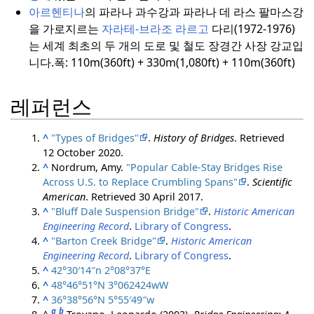
아르헨티나
의 파라나 과수강과 파라나 데 라스 팔마스강
을 가로지르는
자라테-브라조 라르고
다리(1972-1976)
는 세계 최초의 두 개의 도로 및 철도 장경간 사장 강교입
니다.
폭: 110m(360ft) + 330m(1,080ft) + 110m(360ft)
레퍼런스
^
"Types of Bridges"
.
History of Bridges
. Retrieved
12 October
2020
.
^
Nordrum, Amy.
"Popular Cable-Stay Bridges Rise
Across U.S. to Replace Crumbling Spans"
.
Scientific
American
. Retrieved
30 April
2017
.
^
"Bluff Dale Suspension Bridge"
.
Historic American
Engineering Record
.
Library of Congress
.
^
"Barton Creek Bridge"
.
Historic American
Engineering Record
.
Library of Congress
.
^
42°30′14″
n
2°08°37°E
^
48°46°51°N
3°062424wW
^
36°38°56°N
5°55′49″
w
a
b