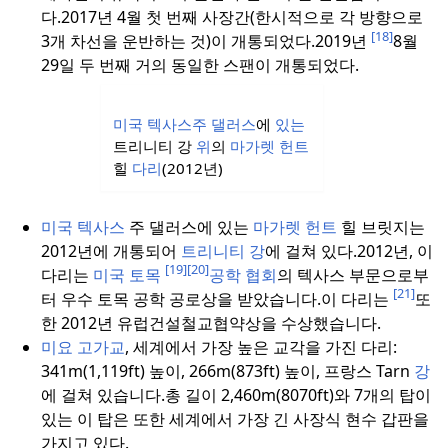
다.
2017년 4월 첫 번째 사장간(한시적으로 각 방향으로
[18]
3개 차선을 운반하는 것)이 개통되었다.
2019년
8월
29일 두 번째 거의 동일한 스팬이 개통되었다.
미국
텍사스주
댈러스
에
있는
트리니티 강
위
의
마가렛 헌트
힐
다리
(2012년)
미국
텍사스
주 댈러스에 있는
마가렛 헌트
힐 브릿지는
2012년에 개통되어
트리니티 강
에 걸쳐 있다.
2012년, 이
[19]
[20]
다리는
미국 토목
공학 협회
의 텍사스 부문으로부
[21]
터 우수 토목 공학 공로상을 받았습니다.
이 다리는
또
한 2012년 유럽건설철교협약상을 수상했습니다.
미요 고가교
, 세계에서 가장 높은 교각을 가진 다리:
341m(1,119ft) 높이, 266m(873ft) 높이, 프랑스 Tarn
강
에 걸쳐 있습니다.
총 길이 2,460m(8070ft)와 7개의 탑이
있는 이 탑은 또한 세계에서 가장 긴 사장식 현수 갑판을
가지고 있다.