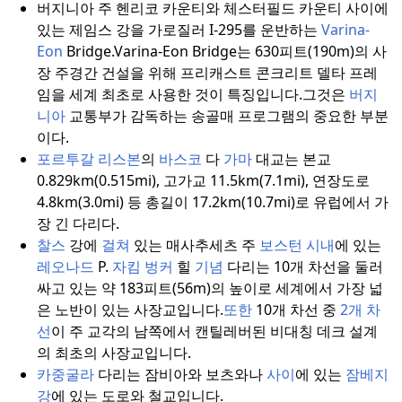
버지니아 주 헨리코 카운티와 체스터필드 카운티 사이에
있는 제임스 강을 가로질러 I-295를 운반하는
Varina-
Eon
Bridge.
Varina-Eon Bridge는 630피트(190m)의 사
장 주경간 건설을 위해 프리캐스트 콘크리트 델타 프레
임을 세계 최초로 사용한 것이 특징입니다.
그것은
버지
니아
교통부가 감독하는 송골매 프로그램의 중요한 부분
이다.
포르투갈
리스본
의
바스코
다
가마
대교는 본교
0.829km(0.515mi), 고가교 11.5km(7.1mi), 연장도로
4.8km(3.0mi) 등 총길이 17.2km(10.7mi)로 유럽에서 가
장 긴 다리다.
찰스
강에
걸쳐
있는 매사추세츠 주
보스턴 시내
에 있는
레오나드
P.
자킴 벙커
힐
기념
다리는 10개 차선을 둘러
싸고 있는 약 183피트(56m)의 높이로 세계에서 가장 넓
은 노반이 있는 사장교입니다.
또한
10개 차선 중
2개
차
선
이 주 교각의 남쪽에서 캔틸레버된 비대칭 데크 설계
의 최초의 사장교입니다.
카중굴라
다리는 잠비아와 보츠와나
사이
에 있는
잠베지
강
에 있는 도로와 철교입니다.