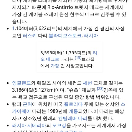
지지되기 때문에 Rio-Antirrio 브릿지 데크는 세계에서
가장 긴 케이블 스테이 완전 현수식 데크로 간주될 수 있
습니다.
1
,104미터(3,622피트)의 세계에서 가장 긴 경간의 사장
교인
러스키
다리.
블라디보스토크
,
러시아
3,595미터(11,795피트)의
리
[15]
오 네그로
다리는
브라질
에서
가장
긴 사장교입니다.
잉글랜드
와 웨일즈 사이의 세컨드
세번
교차로 길이는
[23]
3.186마일(5.127km)이며, "슈츠" 채널과
양쪽에 있
는 육교 접근으로 구성된 단일 중앙 항법 범위입니다.
탬파
근처
에 위치한 미국
플로리다
주에 있는 선샤인
스
카이웨이
다리는 1989년에
개통
되었다.
이 다리는 해상
사고 장소였던 원래의
캔틸레버 다리
를 대체했다.
러시아
시베리아
의
오브강
을 가로지르는 세계에서 가장