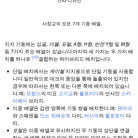
스타
디자인
사장교의 모든 7개 기둥 배열.
지지 기둥에는 싱글,
더블
,
포털
,
A형
,
H형
,
반전
Y형 및
M형
등 7가지 주요 배열이
있습니다
.
마지막 세 가지는 두 가지 배
[10]
치를 하나로
결합하는 하이브리드 배치입니다.
단일 배치에서는
케이블
지지용으로 단일 기둥을 사용합
니다.일반적으로 데크의 중앙을 통해 돌출되어 있지만
경우에 따라서는 한쪽 또는 다른 쪽에 배치되어 있습니
다.
예:
프랑스
의 미요
고가교
와
플로리다
의 선샤인
스카
이웨이
브리지.
이중
배열
은 갑판 양쪽에 기둥 쌍을 배치한다.
예:
덴마크
와 스웨덴을
잇는
외레순트
다리,
러시아
의
졸로토이
다
리.
포털
은 이중 배열과 유사하지만 두 기둥의 상단을 연결
하는 세 번째 부재가 있어 문 모양의 모양 또는 포털을 형