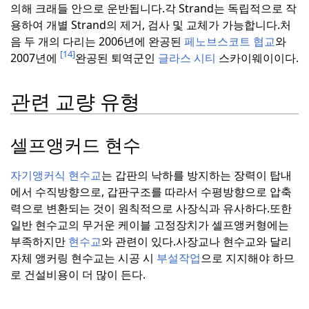
의해 크래들 안으로 운반됩니다.
각 Strand는 독립적으로 작
용하여 개별 Strand의 제거, 검사 및 교체가 가능합니다.
처
음 두 개의 다리는 2006년에 완공된
페노브스코트 협교
와
[14]
2007년에
완공된 퇴역군인
글라스 시티
스카이웨이이다.
관련 교량 유형
셀프앵커드 현수
자기앵커식 현수교
는 갑판의 낙하를 방지하는 장력이 탑내
에서 수직방향으로, 갑판구조를 따라서 수평방향으로 압축
력으로 변환되는 것이 원칙적으로 사장식과 유사하다.
또한
일반 현수교의 무거운 케이블 고정장치가 셀프앵커형에는
부족하지만
현수교
와 관련이 있다.
사장교나 현수교와 달리
자체 앵커링 현수교는 시공 시
부설작업
으로 지지해야 하므
로 건설비용이 더 많이 든다.