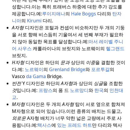
성합니다.
이는 특히 트래버스 하중에 대한 추가 강도를
제공합니다.
예:
루이지애나
의
Hale Boggs
다리와
탄자
니아
의
Kirumi
다리.
A자형
디자인은 포털과 컨셉이 비슷하지만 두 개의 기둥
을 서로 향해 비스듬히 기울여서 세 번째 부재가 필요하
지 않아 동일한 목표를 달성합니다.
예:
아서 레이벨 주니
어
사우스
캐롤라이나의 브릿지와 노르웨이의
헬그랜드
브릿지.
H자형
디자인은 하단의
문과
상단의
이중
을 결합한 것이
다.
예:
노르웨이
의
Grenland
Bridge
와
포르투갈
의
Vasco
da Gama
Bridge.
반전
Y 디자인은 하단의
A자형
과 상단의
싱글
을 조합한
것
입니다.
예:
프랑스
의 퐁 드
노르망디
와
한국
의
인천대
교
.
M자형
디자인은 두 개의
A자형
탑이 서로 옆으로 합쳐져
M자형으로 되어 있습니다.
이런 종류의 배치는 드물고,
외로운
A자형 배치가 너무 약한 넓은 교량에서 주로 사
용됩니다.
예:
텍사스
에
있는
프레드 하트
만 다리와 텍사