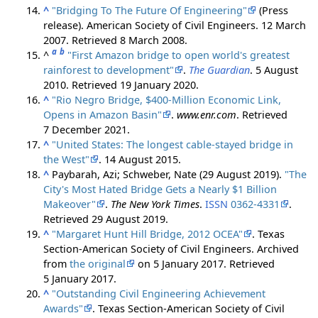
^
"Bridging To The Future Of Engineering"
(Press
release). American Society of Civil Engineers. 12 March
2007
. Retrieved
8 March
2008
.
a
b
^
"First Amazon bridge to open world's greatest
rainforest to development"
.
The Guardian
. 5 August
2010
. Retrieved
19 January
2020
.
^
"Rio Negro Bridge, $400-Million Economic Link,
Opens in Amazon Basin"
.
www.enr.com
. Retrieved
7 December
2021
.
^
"United States: The longest cable-stayed bridge in
the West"
. 14 August 2015.
^
Paybarah, Azi; Schweber, Nate (29 August 2019).
"The
City's Most Hated Bridge Gets a Nearly $1 Billion
Makeover"
.
The New York Times
.
ISSN
0362-4331
.
Retrieved
29 August
2019
.
^
"Margaret Hunt Hill Bridge, 2012 OCEA"
. Texas
Section-American Society of Civil Engineers. Archived
from
the original
on 5 January 2017
. Retrieved
5 January
2017
.
^
"Outstanding Civil Engineering Achievement
Awards"
. Texas Section-American Society of Civil