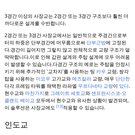
3경간 이상의 사장교는 2경간 또는 3경간 구조보다 훨씬 더
까다로운 설계를 수반합니다.
2경간 또는 3경간 사장교에서는 일반적으로 주경간으로부
터의 하중은 단부경간에 머무름으로써
단부근방
에 고정된
다.
경간이 길어지면 그렇지 않고 전체적으로 교량 구조가 덜
딱딱합니다.
이로 인해 갑판 설계와 주탑 설계에 모두 어려움
이 발생할 수 있습니다.
다경간 구조의 예로는 주탑을 안정시
키기 위해 추가적인 '교차지'를 사용하는 팅
카우
교량, 쌍각
탑을 사용하는
미요우
고가교와
메즈칼라
교량, 매우
단단한
다각 프레임 타워를 채택한 라파엘
우르다네타 교량
이
있다
.
현수교와
마찬가지
로
그레이트 세토교
와
샌프란시스코-오
클랜드 베이교
모두에서 현수교와 유사한 상황이 발견되며,
[13]
이 솔루션은 사장교에도
적용할 수 있습니다.
인도교