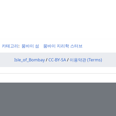
카테고리
:
뭄바이 섬
뭄바이 지리학 스터브
Isle_of_Bombay
/
CC-BY-SA
/
이용약관 (Terms)
볼셰비키 신화
조스테 패트리키아