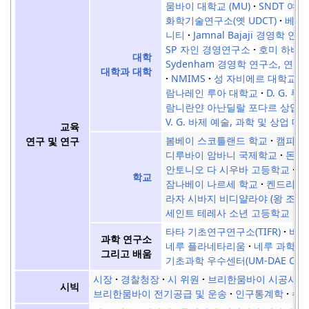
뭄바이 대학교 (MU)
SNDT 여자
화학기술연구소(옛 UDCT)
베르마
니티
Jamnal Bajaji 경영학 연구
SP 자인 경영연구소
호미 하바 
대학
Sydenham 경영학 연구소, 연구 
대학과 대학
NMIMS
성 자비에르 대학교
람나레인 루아 대학교
D. G. 
람니란얀 아난딜랄 포다르 상업
V. G. 바제 예술, 과학 및 상업 대
교육
봄베이 스코틀랜드 학교
캠피온
연구 및 연구
디루바이 암바니 국제학교
돈 
안토니오 다 시우바 고등학교
홀
학교
잠나베이 나르세 학교
켄드리야
라자 시바지 비디얄라야 (왕 조지
세인트 테레사 소년 고등학교
타타 기초연구연구소(TIFR)
바하
과학 연구소
네루 플라네타리움
네루 과학 
그리고 배움
기초과학 우수센터(UM-DAE CBS
시장
경찰청장
시 위원
브리한뭄바이 시공사
시빅
브리한뭄바이 전기공급 및 운송
인구통계학
수