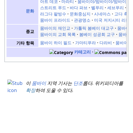
아트 데코
마라티
뭄바이야/밤바이야/밤바이야
스트리트 푸드
바다 파브
벨푸리
세브푸리
다
문화
라그다 팥빙수
문화중심지
시네마스
고다 축제
뭄바이 프라이드
관광명소
미국 저지시티 리틀 
뭄바이의 재인교
가톨릭 봄베이 대교구
뭄바이의
종교
뭄바이의 교회 목록
봄베이 성공회 교구
뭄바이
뭄바이 하이 필드
가마티푸라
다라비
뭄바이에
기타 항목
카테고리
이
뭄바이
지역 기사는
단조
롭다.
위키피디아를
확장
하여 도울 수 있다.