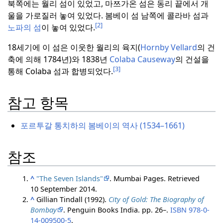
북쪽에는 월리 섬이 있었고, 마쯔가온 섬은 동리 끝에서 개
울을 가로질러 놓여 있었다.
봄베이 섬 남쪽에 콜라바 섬과
[2]
노파의 섬
이 놓여 있었다.
18세기에 이 섬은 이웃한 월리의 육지(
Hornby Vellard
의 건
축에 의해 1784년)와 1838년
Colaba Causeway
의 건설을
[3]
통해 Colaba 섬과 합병되었다.
참고 항목
포르투갈 통치하의 봄베이의 역사 (1534–1661)
참조
^
"The Seven Islands"
. Mumbai Pages
. Retrieved
10 September
2014
.
^
Gillian Tindall (1992).
City of Gold: The Biography of
Bombay
. Penguin Books India. pp. 26–.
ISBN
978-0-
14-009500-5
.