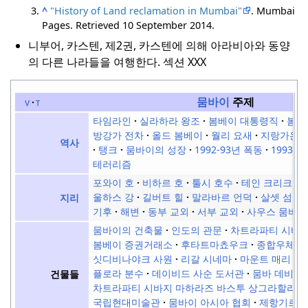
^
"History of Land reclamation in Mumbai"
. Mumbai
Pages
. Retrieved
10 September
2014
.
니부어, 카스텐, 제2권, 카스텐에 의해 아라비아와 동양
의 다른 나라들을 여행한다.
섹션 XXX
뭄바이
주제
v
t
타임라인
실라하라 왕조
봄베이 대통령직
봄베
방강가 전차
올드 봄베이
월리 요새
지랑가온
역사
탱크
뭄바이의 성장
1992-93년 폭동
1993년
테러리즘
포와이 호
비하르 호
툴시 호수
테인 크리크
울하스 강
길버트 힐
말라바르 언덕
살셋 섬
지리
기후
해변
동부 교외
서부 교외
사우스 뭄바이
뭄바이의 건축물
인도의 관문
차트라파티 시바
봄베이 증권거래소
후타트마쵸우크
종합우체국
싯디비나야크 사원
리갈 시네마
마운트 매리 교
플로라 분수
데이비드 사순 도서관
뭄바 데비 사
건물들
차트라파티 시바지 마하라즈 바스투 상그라할라야 
국립현대미술관
뭄바이 아시아 협회
제항기르 