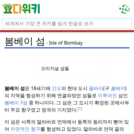
봄베이 섬
Isle of Bombay
오리지널 섬들
봄베이 섬
은 18세기에
인도
의 현대 도시
뭄바이
(구
봄베이
)
의 지역을 형성하기 위해 연결되었던 섬들로
이루어진
섬인
봄베이 7섬
중 하나이다.
그 섬은 그 도시가 확장된 곳에서부
[1]
터 주요 항구였고 영국의 기지였다.
이 섬은 서쪽의 말라바르 언덕에서 동쪽의 동리까지 뻗어 있
어
자연적인 항구
를 형성하고 있었다.
말라바르 언덕 끝의