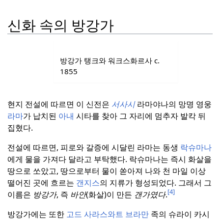
신화 속의 방강가
방강가 탱크와 워크스화르사 c.
1855
현지 전설에 따르면 이 신전은
서사시
라마야나의 망명 영웅
라마
가 납치된
아내
시타를 찾아 그 자리에 멈추자 발칵 뒤
집혔다.
전설에 따르면, 피로와 갈증에 시달린 라마는 동생
락슈마나
에게 물을 가져다 달라고 부탁했다.
락슈마나는 즉시 화살을
땅으로 쏘았고, 땅으로부터 물이 쏟아져 나와 천 마일 이상
떨어진 곳에 흐르는
갠지스
의 지류가 형성되었다. 그래서 그
[4]
이름은
방강가
, 즉
바안
(화살)이 만든
갠가였다
.
방강가에는 또한
고드 사라스와트 브라만
족의 슈라이 카시