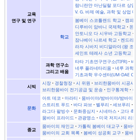
람니란얀 아난딜랄 포다르 상업
V. G. 바제 예술, 과학 및 상업 대
교육
봄베이 스코틀랜드 학교
캠피온
연구 및 연구
디루바이 암바니 국제학교
돈 
안토니오 다 시우바 고등학교
홀
학교
잠나베이 나르세 학교
켄드리야
라자 시바지 비디얄라야 (왕 조지
세인트 테레사 소년 고등학교
타타 기초연구연구소(TIFR)
바하
과학 연구소
네루 플라네타리움
네루 과학 
그리고 배움
기초과학 우수센터(UM-DAE CBS
시장
경찰청장
시 위원
브리한뭄바이 시공사
시빅
브리한뭄바이 전기공급 및 운송
인구통계학
수
아트 데코
마라티
뭄바이야/밤바이야/밤바이야
스트리트 푸드
바다 파브
벨푸리
세브푸리
다
문화
라그다 팥빙수
문화중심지
시네마스
고다 축제
뭄바이 프라이드
관광명소
미국 저지시티 리틀 
뭄바이의 재인교
가톨릭 봄베이 대교구
뭄바이의
종교
뭄바이의 교회 목록
봄베이 성공회 교구
뭄바이