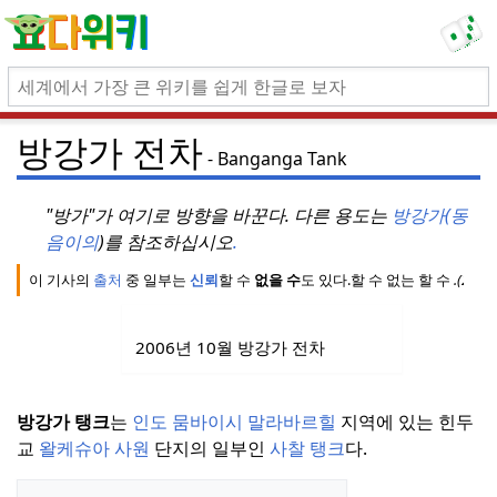
방강가 전차
Banganga Tank
"방가"가 여기로 방향을 바꾼다.
다른 용도는
방강가(동
음이의
)를 참조하십시오
.
이 기사의
출처
중 일부는
신뢰
할 수
없을 수
도 있다.
할 수 없는
할 수
.(
2012
2006년 10월 방강가 전차
방강가 탱크
는
인도
뭄바이시
말라바르힐
지역에 있는 힌두
교
왈케슈아 사원
단지의 일부인
사찰 탱크
다.