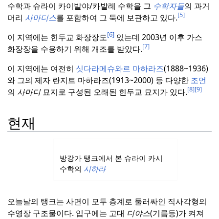
수학과 슈라이 카이발야/카발레 수학을 그
수학자들
의 과거
[5]
머리
사마디스
를 포함하여 그 둑에 보관하고 있다.
[6]
이 지역에는 힌두교 화장장도
있는데 2003년 이후 가스
[7]
화장장을 수용하기 위해 개조를 받았다.
이 지역에는 여전히
싯다라메슈와르 마하라즈
(1888~1936)
와 그의 제자 란지트 마하라즈(1913~2000) 등 다양한
조언
[8]
[9]
의
사마디
묘지로 구성된 오래된 힌두교 묘지가 있다.
현재
방강가 탱크에서 본 슈라이 카시
수학의
시하라
오늘날의 탱크는 사면이 모두 층계로 둘러싸인 직사각형의
수영장 구조물이다.
입구에는 고대
디야스
(기름등)가 켜져