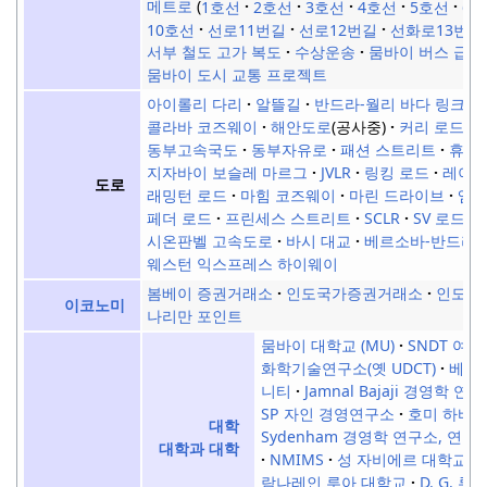
메트로
1호선
2호선
3호선
4호선
5호선
6
10호선
선로11번길
선로12번길
선화로13번길
서부 철도 고가 복도
수상운송
뭄바이 버스 급
뭄바이 도시 교통 프로젝트
아이롤리 다리
알뜰길
반드라-월리 바다 링크
콜라바 코즈웨이
해안도로
(공사중)
커리 로드 
동부고속국도
동부자유로
패션 스트리트
휴즈
지자바이 보슬레 마르그
JVLR
링킹 로드
레이디
도로
래밍턴 로드
마힘 코즈웨이
마린 드라이브
엠
페더 로드
프린세스 스트리트
SCLR
SV 로드
시온판벨 고속도로
바시 대교
베르소바-반드라 
웨스턴 익스프레스 하이웨이
봄베이 증권거래소
인도국가증권거래소
인도준
이코노미
나리만 포인트
뭄바이 대학교 (MU)
SNDT 여자
화학기술연구소(옛 UDCT)
베르마
니티
Jamnal Bajaji 경영학 연구
SP 자인 경영연구소
호미 하바 
대학
Sydenham 경영학 연구소, 연구 
대학과 대학
NMIMS
성 자비에르 대학교
람나레인 루아 대학교
D. G. 