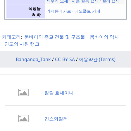
세우리 요새
시온 힐록 요새
월리 요새
식당들
카페몽데가르
레오폴트 카페
& 바
카테고리
:
뭄바이의 종교 건물 및 구조물
뭄바이의 역사
인도의 사원 탱크
Banganga_Tank
/
CC-BY-SA
/
이용약관 (Terms)
잘랄 호세이니
긴스와일러