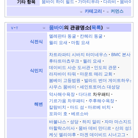
뭄바이 하이 필드
가마티푸라
다라비
뭄바이에
기타 항목
카테고리
커먼스
뭄바이
의 관광명소(
목록
)
v
t
엘레판타 동굴
칸헤리 동굴
식전식
월리 요새
마힘 요새
차트라파티 시바지 터미네우스
BMC 본사
후타트마쵸우크
월리 요새
데이비드 사순 도서관
인도의 관문
식민지
라자바이 타워
마운트 매리 교회
봄베이 고등법원
발라드 번더 게이트하우스
사우스 뭄바이
세인트토머스 대성당
악사해수욕장
다다르
차우패티
기르가움 차우패티
주후해수욕장
해변
칼람비치
마드 섬
마르베 비치
포와이 호
베르소바
바불나스
성당
하지 알리
자마 마스지드
마할락스미사
뭄바 데비 만디르
산의 성모
케싯 엘리야후
마겐 데이비드 시너고그