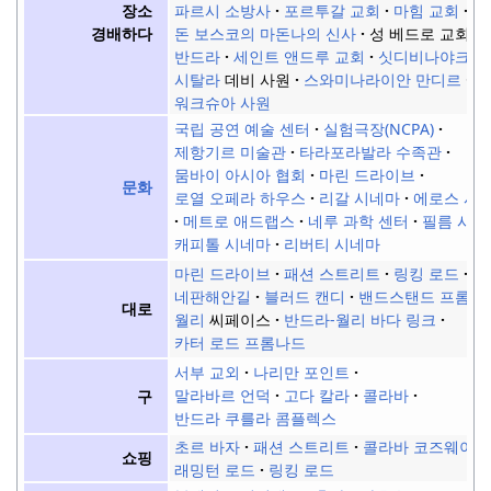
장소
파르시 소방사
포르투갈 교회
마힘 교회
경배하다
돈 보스코의 마돈나의 신사
성 베드로 교회,
반드라
세인트 앤드루 교회
싯디비나야크 
시탈라
데비 사원
스와미나라이안 만디르
워크슈아 사원
국립 공연 예술 센터
실험극장(NCPA)
제항기르 미술관
타라포라발라 수족관
뭄바이 아시아 협회
마린 드라이브
문화
로열 오페라 하우스
리갈 시네마
에로스 시
메트로 애드랩스
네루 과학 센터
필름 시티
캐피톨 시네마
리버티 시네마
마린 드라이브
패션 스트리트
링킹 로드
네판해안길
블러드 캔디
밴드스탠드 프롬나
대로
월리
씨페이스
반드라-월리 바다 링크
카터 로드 프롬나드
서부 교외
나리만 포인트
말라바르 언덕
고다 칼라
콜라바
구
반드라 쿠를라 콤플렉스
초르 바자
패션 스트리트
콜라바 코즈웨이
쇼핑
래밍턴 로드
링킹 로드