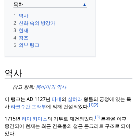
목차
1
역사
2
신화 속의 방강가
3
현재
4
참조
5
외부 링크
역사
참고 항목:
뭄바이의 역사
이 탱크는 AD 1127년
타네
의
실하라
왕들의 궁정에 있는 목
[1]
[2]
사
라크슈만 프라부
에 의해 건설되었다.
[3]
1715년
라마 카마스
의 기부로 재건되었다.
본관은 이후
중건되어 현재는 최근 건축물의 철근 콘크리트 구조로 되어
있다.