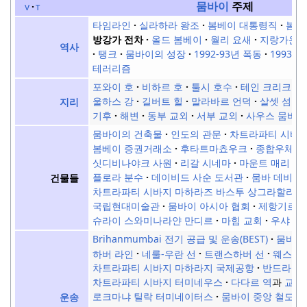
뭄바이
주제
v
t
타임라인
실라하라 왕조
봄베이 대통령직
봄베
방강가 전차
올드 봄베이
월리 요새
지랑가온
역사
탱크
뭄바이의 성장
1992-93년 폭동
1993년
테러리즘
포와이 호
비하르 호
툴시 호수
테인 크리크
울하스 강
길버트 힐
말라바르 언덕
살셋 섬
지리
기후
해변
동부 교외
서부 교외
사우스 뭄바이
뭄바이의 건축물
인도의 관문
차트라파티 시바
봄베이 증권거래소
후타트마쵸우크
종합우체국
싯디비나야크 사원
리갈 시네마
마운트 매리 교
플로라 분수
데이비드 사순 도서관
뭄바 데비 사
건물들
차트라파티 시바지 마하라즈 바스투 상그라할라야 
국립현대미술관
뭄바이 아시아 협회
제항기르 
슈라이 스와미나라얀 만디르
마힘 교회
우샤 키
Brihanmumbai 전기 공급 및 운송(BEST)
뭄바이
하버 라인
네룰-우란 선
트랜스하버 선
웨스턴 
차트라파티 시바지 마하라지 국제공항
반드라 터
차트라파티 시바지 터미네우스
다다르 역
과
교외
로크마냐 틸락 터미네이터스
뭄바이 중앙 철도역
운송