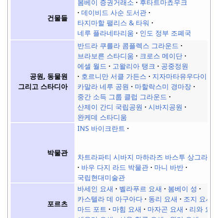
봄베이 증권거래소
후타트마쵸우크
데이비드 사순 도서관
건물들
타지마할 팰리스 & 타워
네루 플라네타리움
인도 정부 조폐국
반드라 쿠를라 콤플렉스 그라운드
브라보른 스타디움
크로스 메이단
에셀 월드
고왈리아 탱크
공중정원
공원, 동물원
호르니만 서클 가든스
지자마타유우다이안
그리고 스타디아
카말라 네루 공원
마할락스미 경마장
중간 소득 그룹 클럽 그라운드
산제이 간디 국립공원
시바지공원
완케데 스타디움
INS 바이크란트
박물관
차트라파티 시바지 마하라즈 바스투 상그라할
바우 다지 라드 박물관
마니 바반
국립현대미술관
바세인 요새
벨라푸르 요새
봄베이 성
카스텔라 데 아구아다
동리 요새
조지 요새
포르츠
마드 포트
마힘 요새
마자곤 요새
리와 요