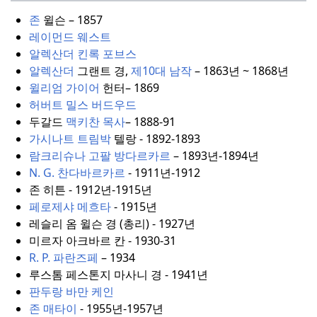
존
윌슨 – 1857
레이먼드 웨스트
알렉산더 킨록 포브스
알렉산더
그랜트 경,
제10대 남작
– 1863년 ~ 1868년
윌리엄 가이어
헌터– 1869
허버트 밀스 버드우드
두갈드
맥키찬 목사
– 1888-91
가시나트 트림박
텔랑 - 1892-1893
람크리슈나 고팔 방다르카르
– 1893년-1894년
N. G. 찬다바르카르
- 1911년-1912
존 히튼 - 1912년-1915년
페로제샤 메흐타
- 1915년
레슬리 옴 윌슨 경 (총리) - 1927년
미르자 아크바르 칸 - 1930-31
R. P. 파란즈페
– 1934
루스톰 페스톤지 마사니 경 - 1941년
판두랑 바만 케인
존 매타이
- 1955년-1957년