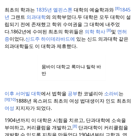
[8]
최초의 학과는
1835년 엘핀스톤
대학의 예술학과와
1845
년
그랜트
의과대학
의 의학부였다.
두 대학은 모두 대학이 설
립되기 전에 존재했고 학위 수여권을 그 대학에 내주었
[8]
다.
1862년에 수여된 최초의 학위들은
의학
학사
및
면허
증
이었다.
신드주 하이데라바드에
있는 신드 의과대학 같은
의과대학들도 이 대학과 제휴했다.
뭄바이 대학교 록마냐 틸락 바
반
이후
서머빌 대학
에서 법학을
공부
한 코넬리아
소라비
는
[9]
[10]
1888년 옥스퍼드 최초의 여성 법대생이자 인도 최초의
여성
지지자가 되었다.
1904년까지 이 대학은 시험을 치르고, 단과대학에 소속을
[8]
부여하고, 커리큘럼을 개발하고,
단과대학이 커리큘럼을
개발할 수 있도록 지침을 만들었다.
1904년부터 교학과, 연