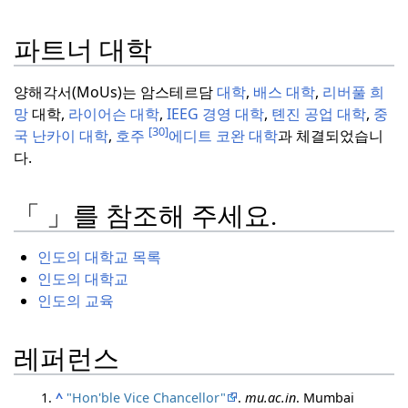
파트너 대학
양해각서(MoUs)는 암스테르담
대학
,
배스 대학
,
리버풀 희
망
대학,
라이어슨 대학
,
IEEG 경영
대학
,
톈진
공업 대학
,
중
[30]
국
난카이 대학
,
호주
에디트 코완
대학
과 체결되었습니
다.
「 」를 참조해 주세요.
인도의 대학교 목록
인도의 대학교
인도의 교육
레퍼런스
^
"Hon'ble Vice Chancellor"
.
mu.ac.in
. Mumbai