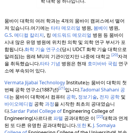
학 대학 중 하나입니다.
뭄바이 대학의 여러 학과는 4개의 뭄바이 캠퍼스에서 떨어
져 있습니다.
여기에는
타타 메모리얼
병원,
봄베이
병원,
G.S
.
메디컬 칼리지
, 킹
에드워드 메모리얼
병원 등 뭄바이
시내 많은 유명 병원에 위치한 의학 및 의학 연구 부서가 포
함됩니다.
화학 기술 연구소
(당시 UDCT 화학 기술 대학으로
[20]
알려짐)는 원래 MU의 기관이었지만 나중에 대학교
자격
을 취득했습니다.
타타 기념
병원은 현재
호미바바 국립
연구
소에 부속되어 있다.
Vermata Jijabai Technology
Institute는 뭄바이 대학의 첫
[21]
번째 공학 연구소(1887년)
입니다.
Tadomal Shahani 공
대
는 뭄바이 대학에서 컴퓨터
공학
,
정보기술
,
전자 공학
및
바이오메디컬
공학
과정
을 시작한 최초의 공대였습니
다.
Sardar Patel College of
Engineering College of
[22]
Engineering(사르다르
파텔
공과대학)은 이
대학과 연계
된 또 다른 유명한 공과대학입니다.
또한
K.
J. Somaiya
College of
Engineering College of the University에 부속