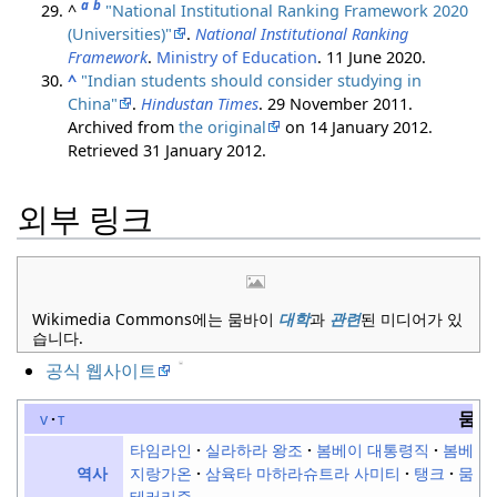
a
b
^
"National Institutional Ranking Framework 2020
(Universities)"
.
National Institutional Ranking
Framework
.
Ministry of Education
. 11 June 2020.
^
"Indian students should consider studying in
China"
.
Hindustan Times
. 29 November 2011.
Archived from
the original
on 14 January 2012
.
Retrieved
31 January
2012
.
외부 링크
Wikimedia Commons에는 뭄바이
대학
과
관련
된 미디어가 있
습니다.
공식 웹사이트
뭄바
v
t
타임라인
실라하라 왕조
봄베이 대통령직
봄베이 
지랑가온
삼육타 마하라슈트라 사미티
탱크
뭄바
역사
테러리즘