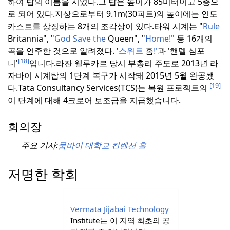
하여 탑의 이름을 지었다.
그 탑은 높이가 85미터이고 5층으
로 되어 있다.
지상으로부터 9.1m(30피트)의 높이에는 인도
카스트를 상징하는 8개의 조각상이 있다.
타워 시계는 "
Rule
Britannia", "
God Save the
Queen", "
Home!"
등 16개의
곡을 연주한 것으로 알려졌다.
'
스위트
홈
!'
과 '핸델 심포
[18]
니'
입니다.
라잔 웰루카르 당시 부총리 주도로 2013년 라
자바이 시계탑의 1단계 복구가 시작돼 2015년 5월 완공됐
[19]
다.
Tata Consultancy Services(TCS)는 복원 프로젝트의
이 단계에 대해 4크로어 보조금을 지급했습니다.
회의장
주요 기사:
뭄바이 대학교 컨벤션 홀
저명한 학회
Vermata Jijabai Technology
Institute는 이 지역 최초의 공