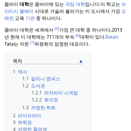
뭄바이
대학
은 뭄바이에 있는
국립
대학
입니다.
이 학교는
브
리티시 봄베이
시대로 거슬러 올라가는 이 도시에서 가장
오
래된
교육
기관
중 하나이다.
[5]
뭄바이 대학은 세계에서
가장 큰 대학 중 하나이다.
2013
[6]
년 현재
이 대학에는 711개의 부속
대학이 있다.
Ratan
[7]
Tata는 자문
위원회의 임명된 대표이다.
목차
1
역사
1.1
칼리나 캠퍼스
1.2
도서관
1.2.1
라자바이 시계탑
1.2.2
회의장
1.3
저명한 학회
2
라이브러리
3
부회장
4
저명한 졸업생