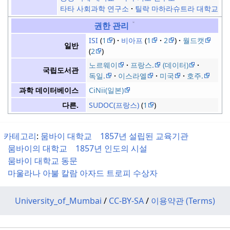
타타 사회과학 연구소
틸락 마하라슈트라 대학교
권한 관리
ISI
1
비아프
1
2
월드캣
일반
2
노르웨이
프랑스.
(데이터)
국립도서관
독일.
이스라엘
미국
호주.
CiNii(일본)
과학 데이터베이스
SUDOC(프랑스)
1
다른.
카테고리
:
뭄바이 대학교
1857년 설립된 교육기관
뭄바이의 대학교
1857년 인도의 시설
뭄바이 대학교 동문
마울라나 아불 칼람 아자드 트로피 수상자
University_of_Mumbai
/
CC-BY-SA
/
이용약관 (Terms)