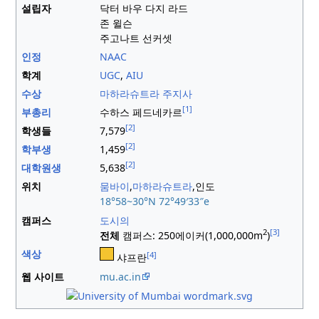
설립자
닥터 바우 다지 라드
존 윌슨
주고나트 선커셋
인정
NAAC
학계
UGC
,
AIU
수상
마하라슈트라 주지사
[1]
부총리
수하스 페드네카르
[2]
학생들
7,579
[2]
학부생
1,459
[2]
대학원생
5,638
위치
뭄바이
,
마하라슈트라
,
인도
18°58~30°N
72°49′33″
e
캠퍼스
도시의
2
[3]
전체
캠퍼스: 250에이커(1,000,000m
)
색상
[4]
샤프란
웹 사이트
mu
.ac
.in