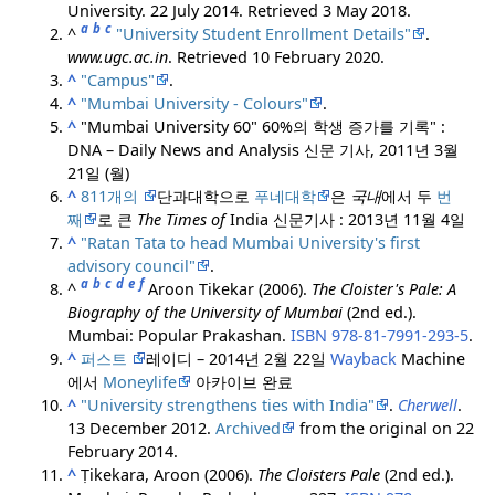
University. 22 July 2014
. Retrieved
3 May
2018
.
a
b
c
^
"University Student Enrollment Details"
.
www.ugc.ac.in
. Retrieved
10 February
2020
.
^
"Campus"
.
^
"Mumbai University - Colours"
.
^
"Mumbai University 60" 60%의 학생 증가를 기록" :
DNA – Daily News and Analysis 신문 기사, 2011년 3월
21일 (월)
^
811개의
단과대학으로
푸네대학
은
국내
에서 두
번
째
로 큰
The Times of
India 신문기사 : 2013년 11월 4일
^
"Ratan Tata to head Mumbai University's first
advisory council"
.
a
b
c
d
e
f
^
Aroon Tikekar (2006).
The Cloister's Pale: A
Biography of the University of Mumbai
(2nd ed.).
Mumbai: Popular Prakashan.
ISBN
978-81-7991-293-5
.
^
퍼스트
레이디 – 2014년 2월 22일
Wayback
Machine
에서
Moneylife
아카이브 완료
^
"University strengthens ties with India"
.
Cherwell
.
13 December 2012.
Archived
from the original on 22
February 2014.
^
Ṭikekara, Aroon (2006).
The Cloisters Pale
(2nd ed.).