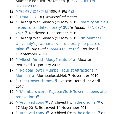
Mumbai: Popular Prakashan. p. 327.
ISBN
978-
817991293-5
.
^
마하라슈트라 관보
1996년 9월
4일
^
"Data"
(PDF)
.
www.cdslindia.com
.
^
Karangutkar, Suyash (21 May 2019).
"Varsity officials
inspect dilapidated library"
.
The Hindu
.
ISSN
0971-
751X
. Retrieved
1 September
2019
.
^
Karangutkar, Suyash (13 May 2019).
"In Mumbai
University's Jawaharlal Nehru Library, no peace of
mind"
.
The Hindu
.
ISSN
0971-751X
. Retrieved
1 September
2019
.
^
"Alkesh Dinesh Mody Institute"
. Mu.ac.in
.
Retrieved
31 January
2012
.
^
"Rajabai Tower Mumbai: Tourist Attractions in
Mumbai"
. Mumbailocal.Net. 7 November 2010.
^
"Clocktower chimes"
. Deccan Herald. 22 April
2017.
^
"Mumbai's iconic Rajabai Clock Tower reopens after
renovation"
.
^
"Archived copy"
. Archived from
the original
on
17 May 2013
. Retrieved
14 November
2014
.
^
"Archived copy"
. Archived from
the original
on