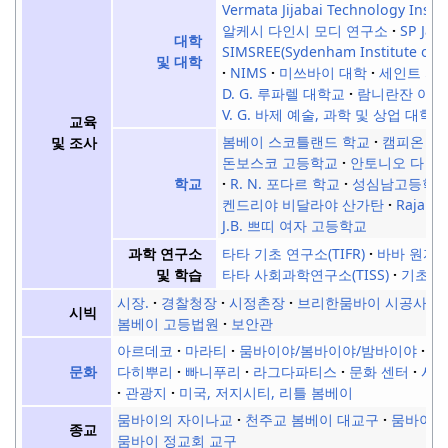
Vermata Jijabai Technology Institu
알케시 다인시 모디 연구소
SP Ja
대학
SIMSREE(Sydenham Institute of 
및 대학
NIMS
미쓰바이 대학
세인트 자
D. G. 루파렐 대학교
람니란잔 아난
V. G. 바제 예술, 과학 및 상업 대학
교육
봄베이 스코틀랜드 학교
캠피온 스
및 조사
돈보스코 고등학교
안토니오 다 실
R. N. 포다르 학교
성심남고등학
학교
켄드리야 비달라야 산가탄
Raja S
J.B. 쁘띠 여자 고등학교
타타 기초 연구소(TIFR)
바바 원자력 
과학 연구소
타타 사회과학연구소(TISS)
기초과학
및 학습
시장.
경찰청장
시정촌장
브리한뭄바이 시공사
시빅
봄베이 고등법원
보안관
아르데코
마라티
뭄바이야/봄바이야/밤바이야
다
다히뿌리
빠니푸리
라그다파티스
문화 센터
시
문화
관광지
미국, 저지시티, 리틀 봄베이
뭄바이의 자이나교
천주교 봄베이 대교구
뭄바이의
종교
뭄바이 정교회 교구