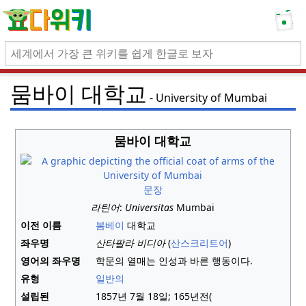
뭄바이 대학교
University of Mumbai
뭄바이 대학교
문장
라틴어
:
Universitas
Mumbai
이전 이름
봄베이
대학교
좌우명
산타팔라 비디아
(
산스크리트어
)
영어의 좌우명
학문의 열매는 인성과 바른 행동이다.
유형
일반의
설립된
1857년 7월
18일
;
165년
전(