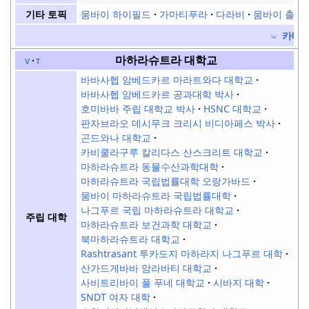
뭄바이 하이필드
가마티푸라
다라비
뭄바이 출신
기타 토픽
카테
마하라슈트라 대학교
v
t
바바사헵 암베드카르 마라트와다 대학교
바바사헵 암베드카르 공과대학 박사
호미바바 주립 대학교 박사
HSNC 대학교
판자브라오 데시무크 크리시 비디아페스 박사
곤드와나 대학교
카비쿨라구루 칼리다스 산스크리트 대학교
마하라슈트라 동물수산과학대학
마하라슈트라 국립법률대학 오랑가바드
뭄바이 마하라슈트라 국립법률대학
나그푸르 국립 마하라슈트라 대학교
주립 대학
마하라슈트라 보건과학 대학교
북마하라슈트라 대학교
Rashtrasant 투카도지 마하라지 나그푸르 대학
산가드게바바 암라바티 대학교
사비트리바이 풀 푸네 대학교
시바지 대학
SNDT 여자 대학