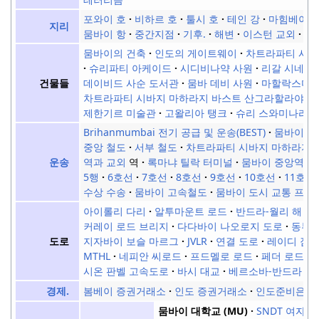
포와이 호
비하르 호
툴시 호
테인 강
마힘베이
지리
뭄바이 항
중간지점
기후.
해변
이스턴 교외
웨
뭄바이의 건축
인도의 게이트웨이
차트라파티 시바
슈리파티 아케이드
시디비나약 사원
리갈 시네마
데이비드 사순 도서관
뭄바 데비 사원
마할락스미 
건물들
차트라파티 시바지 마하라지 바스트 산그라할라야 (웨
제한기르 미술관
고왈리아 탱크
슈리 스와미나라얀
Brihanmumbai 전기 공급 및 운송(BEST)
뭄바이 교
중앙 철도
서부 철도
차트라파티 시바지 마하라지 
역과 교외
역
록마냐 틸락 터미널
뭄바이 중앙역
운송
5행
6호선
7호선
8호선
9호선
10호선
11호선
수상 수송
뭄바이 고속철도
뭄바이 도시 교통 프로
아이롤리 다리
알투마운트 로드
반드라-월리 해 링
커레이 로드 브리지
다다바이 나오로지 도로
동부 
지자바이 보슬 마르그
JVLR
연결 도로
레이디 잠셰
도로
MTHL
네피안 씨로드
프드멜로 로드
페더 로드
시온 판벨 고속도로
바시 대교
베르소바-반드라 해
봄베이 증권거래소
인도 증권거래소
인도준비은행
경제.
뭄바이 대학교 (MU)
SNDT 여자 