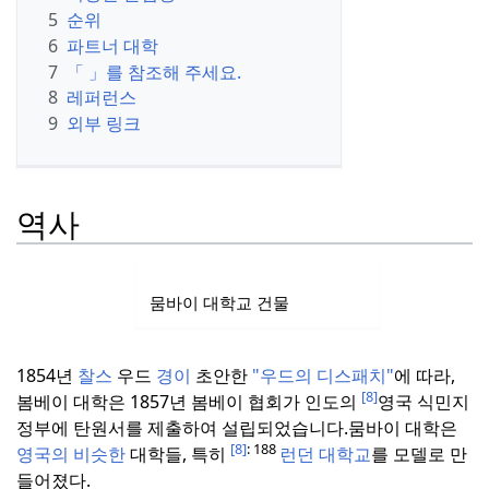
5
순위
6
파트너 대학
7
「 」를 참조해 주세요.
8
레퍼런스
9
외부 링크
역사
뭄바이 대학교 건물
1854년
찰스
우드
경이
초안한
"우드의 디스패치"
에 따라,
[8]
봄베이 대학은 1857년 봄베이 협회가 인도의
영국 식민지
정부에 탄원서를 제출하여 설립되었습니다.
뭄바이 대학은
[8]
: 188
영국의 비슷한
대학들, 특히
런던 대학교
를 모델로 만
들어졌다.