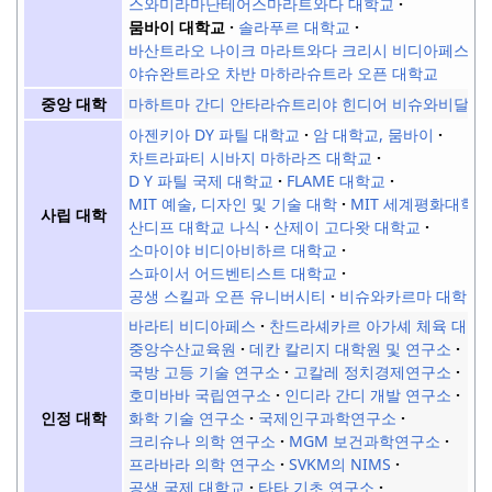
스와미라마난테어스마라트와다 대학교
뭄바이 대학교
솔라푸르 대학교
바산트라오 나이크 마라트와다 크리시 비디아페스
야슈완트라오 차반 마하라슈트라 오픈 대학교
마하트마 간디 안타라슈트리야 힌디어 비슈와비달라
중앙 대학
아젠키아 DY 파틸 대학교
암 대학교, 뭄바이
차트라파티 시바지 마하라즈 대학교
D Y 파틸 국제 대학교
FLAME 대학교
MIT 예술, 디자인 및 기술 대학
MIT 세계평화대학교
사립 대학
산디프 대학교 나식
산제이 고다왓 대학교
소마이야 비디아비하르 대학교
스파이서 어드벤티스트 대학교
공생 스킬과 오픈 유니버시티
비슈와카르마 대학교
바라티 비디아페스
찬드라셰카르 아가셰 체육 대학
중앙수산교육원
데칸 칼리지 대학원 및 연구소
국방 고등 기술 연구소
고칼레 정치경제연구소
호미바바 국립연구소
인디라 간디 개발 연구소
화학 기술 연구소
국제인구과학연구소
인정 대학
크리슈나 의학 연구소
MGM 보건과학연구소
프라바라 의학 연구소
SVKM의 NIMS
공생 국제 대학교
타타 기초 연구소