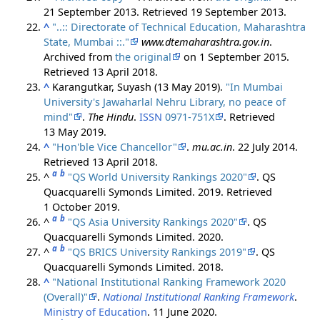
21 September 2013
. Retrieved
19 September
2013
.
^
"..:: Directorate of Technical Education, Maharashtra
State, Mumbai ::."
www.dtemaharashtra.gov.in
.
Archived from
the original
on 1 September 2015
.
Retrieved
13 April
2018
.
^
Karangutkar, Suyash (13 May 2019).
"In Mumbai
University's Jawaharlal Nehru Library, no peace of
mind"
.
The Hindu
.
ISSN
0971-751X
. Retrieved
13 May
2019
.
^
"Hon'ble Vice Chancellor"
.
mu.ac.in
. 22 July 2014
.
Retrieved
13 April
2018
.
a
b
^
"QS World University Rankings 2020"
. QS
Quacquarelli Symonds Limited. 2019
. Retrieved
1 October
2019
.
a
b
^
"QS Asia University Rankings 2020"
. QS
Quacquarelli Symonds Limited. 2020.
a
b
^
"QS BRICS University Rankings 2019"
. QS
Quacquarelli Symonds Limited. 2018.
^
"National Institutional Ranking Framework 2020
(Overall)"
.
National Institutional Ranking Framework
.
Ministry of Education
. 11 June 2020.