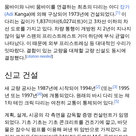
뭄바이와 나비 뭄바이를 연결하는 최초의 다리는 아디
캉가
[1]
(Adi
Kanga)에 의해 구상되어 1973년에 건설되었다.
이
다리는 길이가 1,837미터(6,027피트)이고 3차선 이하의 차
선 도로를 가지고 있다.
차량 통행이 개방된 지 2년이 지나지
않아 일부 스팬의 프리스트레스트 거더 하단에 부식 균열이
나타났다.
이 때문에 외부 프리스트레싱 등 대대적인 수리가
잇따랐다.
결함이 있는 교량을 대체할 교량 신설도 동시에
[
citation needed
]
결정했다.
신교 건설
[2]
[3]
새 교량 공사는 1987년에 시작되어 1994년
(또는
1995
[4]
년 또는 1997년
)에 개통되었다.
원래의 바시 다리 또는 제
[5]
1차 테인 크릭 다리는 여전히 교통이 통제되어 있다.
계획, 설계, 시공의 각 측면을 감독할 증명 컨설턴트가 임명
되었다.
기초 기초는 기초 콘크리트를 건조기에 깔고, 바닷
물은 잠수식 펌프를 이용해 퍼낸 뒤 암반으로 가져갔다.
교