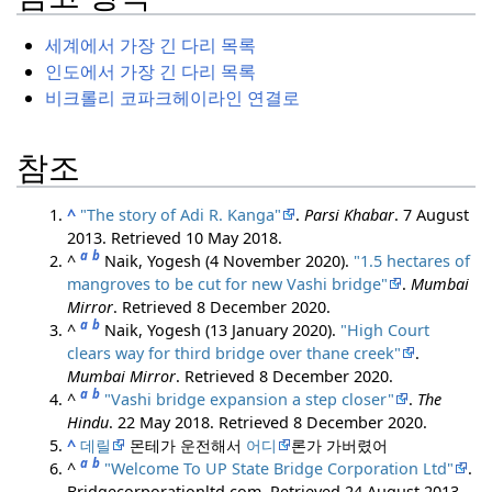
세계에서 가장 긴 다리 목록
인도에서 가장 긴 다리 목록
비크롤리 코파크헤이라인 연결로
참조
^
"The story of Adi R. Kanga"
.
Parsi Khabar
. 7 August
2013
. Retrieved
10 May
2018
.
a
b
^
Naik, Yogesh (4 November 2020).
"1.5 hectares of
mangroves to be cut for new Vashi bridge"
.
Mumbai
Mirror
. Retrieved
8 December
2020
.
a
b
^
Naik, Yogesh (13 January 2020).
"High Court
clears way for third bridge over thane creek"
.
Mumbai Mirror
. Retrieved
8 December
2020
.
a
b
^
"Vashi bridge expansion a step closer"
.
The
Hindu
. 22 May 2018
. Retrieved
8 December
2020
.
^
데릴
몬테가 운전해서
어디
론가 가버렸어
a
b
^
"Welcome To UP State Bridge Corporation Ltd"
.
Bridgecorporationltd.com
. Retrieved
24 August
2013
.