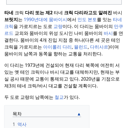
타네
크릭
다리 또는
제2
타네
크릭 다리라고도 알려진
바시
브릿지
는
1990년대에 뭄바이시
에서
인도 본토
를 잇는
타네
크릭
을 가로지르는 도로
교량
이다.
이 다리는 뭄바이의
만쿠
르드
교외와 뭄바이의 위성 도시인 나비 뭄바이의
바시
를 연
결한다.
뭄바이의 4개 진입 지점 중 하나(다른 세 곳은 테인
크릭을 가로지르는
아이롤리 다리
,
뮬런드
,
다히사르
)이며
뭄바이의 남쪽과 동쪽을 향하는 교통을 처리한다.
이 다리는 1973년에 건설되어 현재 다리 북쪽에 여전히 서
있는 옛 테인 크릭이나 바시 대교를 대체하지만, 현재는 부
실 공사 때문에 교통이 통제되고 있다.
2020년을
기점으로
제3의 테네 크릭/바시 대교를 건설할 계획이다.
두 도로 교량의 남쪽에는
철교
가 있다.
목차
1
역사