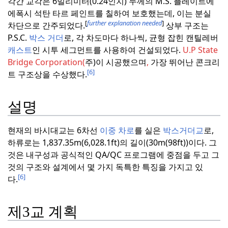
각간 교각은 6밀리미터(0.24인치) 두께의 M.S. 플레이트에
에폭시 석탄 타르 페인트를 칠하여 보호했는데, 이는 분실
[
further explanation needed
]
차단으로 간주되었다.
상부 구조는
P.S.C.
박스 거더
로, 각 차도마다 하나씩, 균형 잡힌 캔틸레버
캐스트
인 시투 세그먼트를 사용하여 건설되었다.
U.P State
Bridge Corporation(
주)이 시공했으며
,
가장 뛰어난 콘크리
[6]
트 구조상을 수상했다.
설명
현재의 바시대교는 6차선
이중 차로
를 실은
박스거더교
로,
하류로는 1,837.35m(6,028.1ft)의 길이(30m(98ft))이다.
그
것은 내구성과 공식적인 QA/QC 프로그램에 중점을 두고 그
것의 구조와 설계에서 몇 가지 독특한 특징을 가지고 있
[6]
다.
제3교 계획