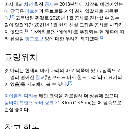
바시대교
차선
확장
공사
는 2018년부터 시작될 예정이었는
데 당국은
라르센
과 투브로를 계약 최저 입찰자로 지목했
[4]
다.
고등법원 판결로 2020년 1월 공사를 진행할 수 있는
길이 열렸지만 2021년
1월 현재 신설 교량은 공사를 시작하
[3]
지 않았다.
1.5헥타르(3.7에이커)로 추정되는 현 계획에 따
[2]
라 유실될
망그로브
양에 대한 우려가 제기됐다.
교량위치
옛 다리는 현재의 바시 다리의 바로 북쪽에 있고, 남쪽으로
더 멀리 떨어진
철교
('만쿠르드 바시 철도 다리'라고 표기되
[7]
어 있음)를 지도에서 볼 수 있다.
아이롤리 다리
는 테인 크릭을 가로질러 더 상류에 있으며,
뭄바이 트랜스 하버 링크
21.8 km (13.5 mi)는 더 남쪽으로
건설 중이다.
참고 항목