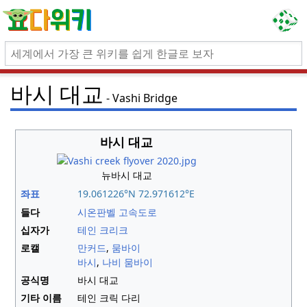
바시 대교
Vashi Bridge
바시 대교
뉴바시 대교
좌표
19.061226°N 72.971612°E
들다
시온판벨 고속도로
십자가
테인 크리크
로캘
만커드
,
뭄바이
바시
,
나비 뭄바이
공식명
바시 대교
기타 이름
테인 크릭 다리