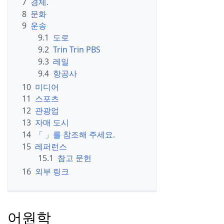
7
경제.
8
문화
9
운송
9.1
도로
9.2
Trin Trin PBS
9.3
레일
9.4
항공사
10
미디어
11
스포츠
12
관광업
13
자매 도시
14
「 」를 참조해 주세요.
15
레퍼런스
15.1
참고 문헌
16
외부 링크
어원학