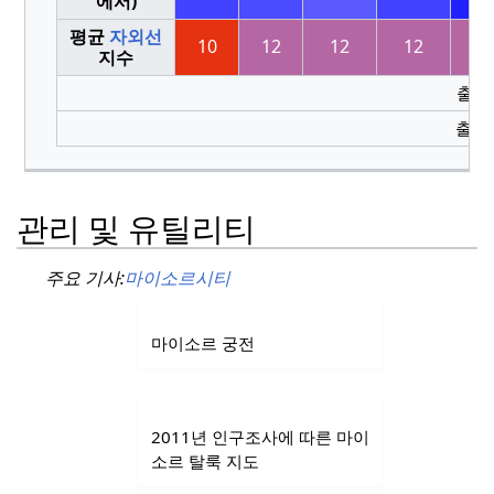
에서)
평균
자외선
10
12
12
12
1
지수
출처 
출처 2
관리 및 유틸리티
주요 기사:
마이소르시티
마이소르 궁전
2011년 인구조사에 따른 마이
소르 탈룩 지도