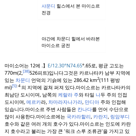
샤문디
힐스에서 본 마이소르
전경
야간에 차문디 힐에서 바라본
마이소르 궁전
마이소어는 12
에
.
】
E/12.30°N74.65
°
.65로, 평균 고도는
[38]
770m(2,
526피트)입니다
그것은 카르나타카 남부 지역에
2
있는
차문디
언덕의 기슭에 있는 286.42 km
(111 평방
[5]
: 4
mi)
의 지역에 걸쳐 퍼져 있다.
마이소르는 카르나타카의
최남단 도시이며, 남쪽의
케랄라
주
와 타밀
나
두 주의 인접
도시이며,
메르카
라,
차마라자나가라
,
만디아
주와 인접해
있습니다.
마이소르 주변 사람들은
칸나다
를 언어 수단으로
많이 사용한다.
마이소르에는
국카라할리
,
카란지
,
링암부디
호수와 같은 여러 개의 호수가 있다.
마이소르는 인도에 카란
지 호수라고 불리는 가장 큰 '워크 스루 조류관'을 가지고 있