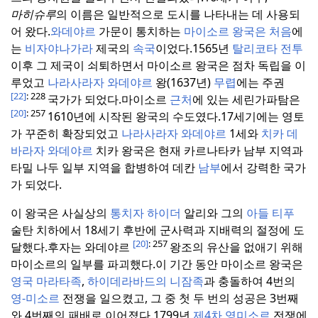
마히슈루
의 이름은 일반적으로 도시를 나타내는 데 사용되
어 왔다.
와데야르
가문이 통치하는
마이소르 왕국은 처음
에
는
비자야나가라
제국의
속국
이었다.
1565년
탈리코타 전투
이후 그 제국이 쇠퇴하면서 마이소르 왕국은 점차 독립을 이
루었고
나라사라자 와데야르
왕(1637년)
무렵
에는 주권
[22]
: 228
국가가 되었다.
마이소르
근처
에 있는 세린가파탐은
[20]
: 257
1610년에 시작된 왕국의 수도였다.
17세기에는 영토
가 꾸준히 확장되었고
나라사라자 와데야르
1세와
치카 데
바라자 와데야르
치카 왕국은 현재 카르나타카 남부 지역과
타밀 나두 일부 지역을 합병하여 데칸
남부
에서 강력한 국가
가 되었다.
이 왕국은 사실상의
통치자 하이더
알리와 그의
아들 티푸
술탄 치하에서 18세기 후반에 군사력과 지배력의 절정에 도
[20]
: 257
달했다.
후자는 와데야르
왕조의 유산을 없애기 위해
마이소르의 일부를 파괴했다.
이 기간 동안 마이소르 왕국은
영국
마라타족
,
하이데라바드의 니잠족
과 충돌하여 4번의
영-미소르
전쟁을 일으켰고, 그 중 첫 두 번의 성공은 3번째
와 4번째의 패배로 이어졌다.
1799년
제4차 영미소르
전쟁에