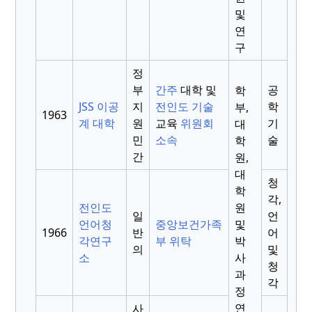
및
연
구
정
부
간주
대학 및
공
학
JSS 이공
지
전인도 기술
학
부,
1963
계 대학
원
교육
위원회
기
대
민
소속
술
학
간
원,
대
청
학
각,
전인도
원
일
언
언어청
중앙보건가족
및
1966
반
어
각연구
부 위탁
박
의
및
소
사
청
과
각
정
연
사