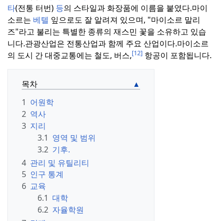
타
(전통 터번)
등
의 스타일과 화장품에 이름을 붙였다.
마이
소르는
베텔
잎으로도 잘 알려져 있으며, "마이소르 말리
즈"라고 불리는 특별한 종류의 재스민 꽃을 소유하고 있습
니다.
관광산업은 전통산업과 함께 주요 산업이다.
마이소르
[12]
의 도시 간 대중교통에는 철도, 버스,
항공이 포함됩니다.
목차
1
어원학
2
역사
3
지리
3.1
영역 및 범위
3.2
기후.
4
관리 및 유틸리티
5
인구 통계
6
교육
6.1
대학
6.2
자율학원