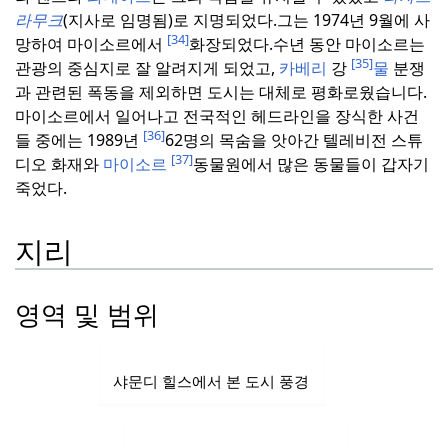
라무크
(지사로 임명됨)로 지명되었다.
그는 1974년 9월에 사
[34]
망하여 마이소르에서
화장되었다.
수년 동안 마이소르는
[35]
관광의 중심지로 잘 알려지게 되었고,
카베리
강
물
분쟁
과 관련된 폭동을 제외하면 도시는 대체로 평화로웠습니다.
마이소르에서 일어나고 전국적인 헤드라인을 장식한 사건
[36]
들 중에는 1989년
62명의 목숨을 앗아간 텔레비전 스튜
[37]
디오 화재와
마이소르
동물원에서 많은 동물들이 갑자기
죽었다.
지리
영역 및 범위
샤문디 힐스에서 본 도시 풍경