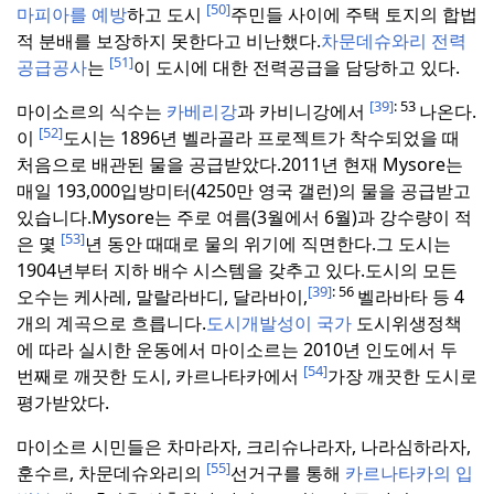
[50]
마피아를 예방
하고 도시
주민들 사이에 주택 토지의 합법
적 분배를 보장하지 못한다고 비난했다.
차문데슈와리 전력
[51]
공급공사
는
이 도시에 대한 전력공급을 담당하고 있다.
[39]
: 53
마이소르의 식수는
카베리강
과 카비니강에서
나온다.
[52]
이
도시는 1896년 벨라골라 프로젝트가 착수되었을 때
처음으로 배관된 물을 공급받았다.
2011년 현재
Mysore는
매일 193,000입방미터(4250만 영국 갤런)의 물을 공급받고
있습니다.
Mysore는 주로 여름(3월에서 6월)과 강수량이 적
[53]
은 몇
년 동안 때때로 물의 위기에 직면한다.
그 도시는
1904년부터 지하 배수 시스템을 갖추고 있다.
도시의 모든
[39]
: 56
오수는 케사레, 말랄라바디, 달라바이,
벨라바타 등 4
개의 계곡으로 흐릅니다.
도시개발성이 국가
도시위생정책
에 따라 실시한 운동에서 마이소르는 2010년 인도에서 두
[54]
번째로 깨끗한 도시, 카르나타카에서
가장 깨끗한 도시로
평가받았다.
마이소르 시민들은 차마라자, 크리슈나라자, 나라심하라자,
[55]
훈수르, 차문데슈와리의
선거구를 통해
카르나타카의 입