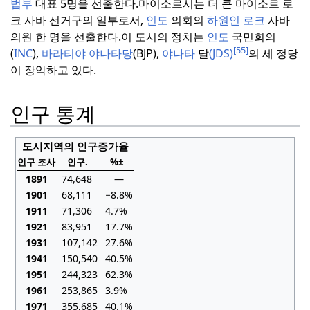
법부
대표 5명을 선출한다.
마이소르시는 더 큰 마이소르 로
크 사바 선거구의 일부로서,
인도
의회의
하원인 로크
사바
의원 한 명을 선출한다.
이 도시의 정치는
인도
국민회의
[55]
(
INC
),
바라티야 야나타당
(BJP),
야나타
달
(JDS)
의 세 정당
이 장악하고 있다.
인구 통계
도시지역의 인구증가율
인구 조사
인구.
%±
1891
74,648
—
1901
68,111
−8.8%
1911
71,306
4.7%
1921
83,951
17.7%
1931
107,142
27.6%
1941
150,540
40.5%
1951
244,323
62.3%
1961
253,865
3.9%
1971
355,685
40.1%