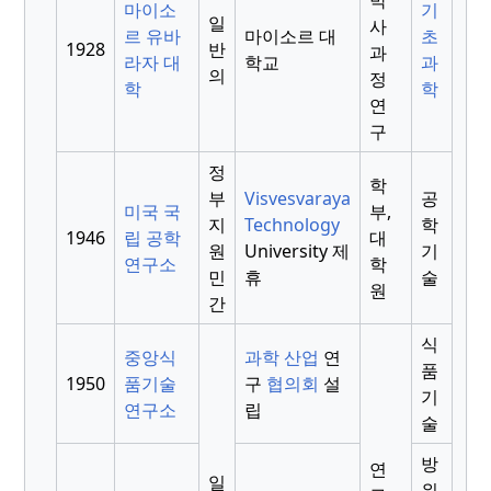
박
마이소
기
일
사
르 유바
마이소르 대
초
1928
반
과
라자 대
학교
과
의
정
학
학
연
구
정
학
부
Visvesvaraya
공
미국 국
부,
지
Technology
학
1946
립 공학
대
원
University 제
기
연구소
학
민
휴
술
원
간
식
중앙식
과학 산업
연
품
1950
품기술
구
협의회
설
기
연구소
립
술
방
연
일
위