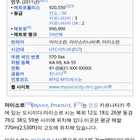
[6]
[7]
인구.
(2011년)
[2]
[3]
•
메트로폴리스
920,550
• 등급
인도
:
50
카르나타카
: 3
카르나타카
UA
: 2
[8]
•
메트로
990,900
• 메트로 랭크
54번째
반의어
마이소란
,
마이소리나바루
, 마이소란
시간대
UTC+05:30
(
IST
)
우편 색인 번호
570 0xx
차량 등록
KA-09, KA-55
전화
91-(0)821-XXX-XXXXX
[9]
공용어
칸나다
언로코드
MYQ
MYS에서는
웹 사이트
www
.mysurucity
.mrc
.gov
.in
[10]
[11]
마이소르
(
,
/
maɔs/
)
는
인도
카르나타카 주
Mysore
r
/,
에 있는 도시이다.
마이소르 시는 북위 12도 18도 26분 동경
76도 38도 59분 사이에 위치해 있다.
이곳은 평균 해발
770m(2,530ft)의 고도에 위치해 있습니다.