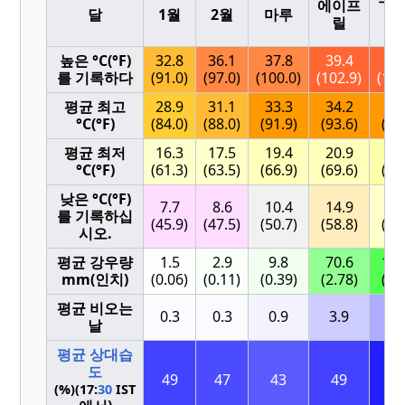
에이프
달
1월
2월
마루
도
릴
른
높은 °C(°F)
32.8
36.1
37.8
39.4
39
를 기록하다
(91.0)
(97.0)
(100.0)
(102.9)
(102
평균 최고
28.9
31.1
33.3
34.2
33
°C(°F)
(84.0)
(88.0)
(91.9)
(93.6)
(92
평균 최저
16.3
17.5
19.4
20.9
21
°C(°F)
(61.3)
(63.5)
(66.9)
(69.6)
(69
낮은 °C(°F)
7.7
8.6
10.4
14.9
15
를 기록하십
(45.9)
(47.5)
(50.7)
(58.8)
(60
시오.
평균 강우량
1.5
2.9
9.8
70.6
114
mm(인치)
(0.06)
(0.11)
(0.39)
(2.78)
(4.
평균 비오는
0.3
0.3
0.9
3.9
6.
날
평균 상대습
도
49
47
43
49
5
(%)(17:
30
IST