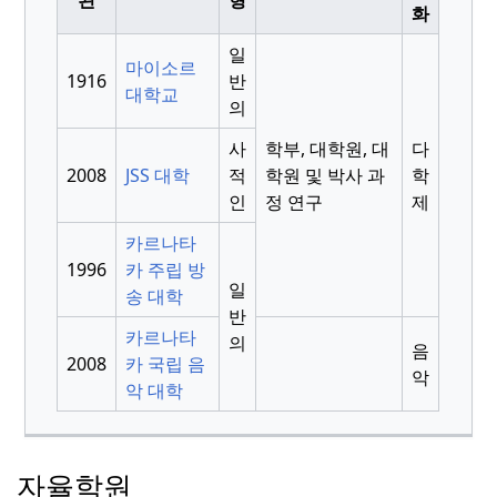
화
일
마이소르
1916
반
대학교
의
사
학부, 대학원, 대
다
2008
JSS 대학
적
학원 및 박사 과
학
인
정 연구
제
카르나타
1996
카 주립 방
일
송 대학
반
카르나타
의
음
2008
카 국립 음
악
악 대학
자율학원