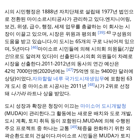
시의 시민행정은 1888년 자치단체로 설립돼 1977년 법인으
로 전환된 마이소르시티공사가 관리하고 있다.
엔지니어링,
보건, 위생, 급수, 행정, 세제 업무를 총괄하는 이 회사는 시
[39]
: 43
장이 이끌고 있으며, 시장은 위원과 평의회
구성원의
도움을 받고 있습니다.
이 도시는 65개의 구로 나뉘어져 있으
[46]
며, 5년마다
마이소르 시민들에 의해 시의회 의원들(
기업
인
으로도 알려져 있다)이 선출된다.
시의회 의원들이 차례로
시장을 선출한다.
2011-2012년의 동사의 연간 예산은
[47]
42억
7000만엔
(2020년에는
75억엔
또는 9400만 달러에
상당)이었다.
자와할랄 네루 국가도시재생임무
에 포함된 63
[48]
개 도시 중 마이소르 시공사는 2011년
시가 2위로 선정
돼
나가라
라트나
상을 받았다.
도시 성장과 확장은 청장이 이끄는
마이소어 도시개발청
(MUDA)이 관리한다.
그 활동에는 새로운 배치와 도로 개발,
도시 계획, 토지 취득 등이 포함된다.
MUDA에 의해 수행된
[49]
주요 프로젝트 중 하나는 교통
체증을 완화하기 위한 외
곽순환도로의 건설이다.
마이소르 시민들은 MUDA가 토지