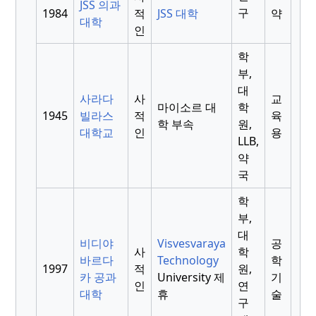
JSS 의과
구
1984
적
JSS 대학
약
대학
인
학
부,
대
사라다
사
교
마이소르 대
학
1945
빌라스
적
육
학 부속
원,
대학교
인
용
LLB,
약
국
학
부,
대
비디야
Visvesvaraya
공
사
학
바르다
Technology
학
1997
적
원,
카 공과
University 제
기
인
연
대학
휴
술
구