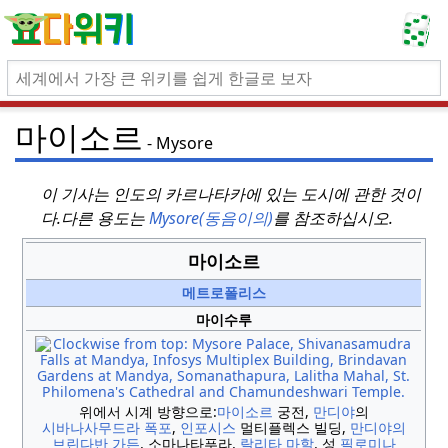
마이소르
Mysore
이 기사는 인도의 카르나타카에 있는 도시에 관한 것이
다.
다른 용도는
Mysore(동음이의)
를 참조하십시오.
마이소르
메트로폴리스
마이수루
위에서 시계 방향으로:
마이소르
궁전,
만디야
의
시바나사무드라
폭포
,
인포시스
멀티플렉스 빌딩,
만디야의
브린다반
가든
, 소마나타푸라,
랄리타
마할
, 성
필로미나