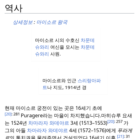
역사
상세정보
:
마이소르 왕국
마이소르 시의 수호신
차문데
슈와리
여신을 모시는
차문데
슈와리
사원.
마이소르와 인근
스리랑아파
트
나 지도, 1914년 경
현재 마이소르 궁전이 있는 곳은 16세기 초에
[20]
: 281
Puragere라는 마을이 차지했습니다.
마히슈루 요새
[20]
: 257
는 1524년
차마라자 와데야르
3세 (1513–1553)
가
그의 아들
차마라자 와데야르
4세 (1572–1576)에게
푸라게
[21]
: 31
르
의 통치권을 물려주면서 건설되었다.
16세기 이후,