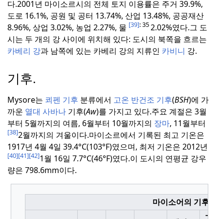
다.
2001년 마이소르시의 전체 토지 이용률은 주거 39.9%,
도로 16.1%, 공원 및 공터 13.74%, 산업 13.48%, 공공재산
[39]
: 35
8.96%, 상업 3.02%, 농업 2.27%, 물
2.02%였다.
그 도
시는 두 개의 강 사이에 위치해 있다: 도시의 북쪽을 흐르는
카베리 강
과 남쪽에 있는 카베리 강의 지류인
카비니
강.
기후.
Mysore는
쾨펜 기후
분류에서
고온 반건조 기후
(
BSH
)에 가
까운
열대 사바나
기후(
Aw
)를 가지고 있다.
주요 계절은 3월
부터 5월까지의 여름, 6월부터 10월까지의
장마
, 11월부터
[38]
2월까지의 겨울이다.
마이소르에서 기록된 최고 기온은
1917년
4월
4일 39.
4°C(103°F)
였으며, 최저 기온은 2012년
[40]
[41]
[42]
1월 16일 7.
7°C
(46
°F)
였다.
이 도시의 연평균 강우
량은 798.6mm이다.
마이소어의 기후 데이터
그