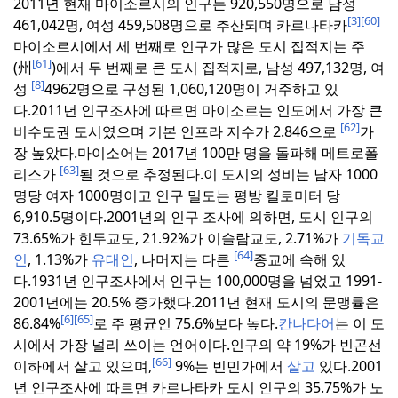
2011년 현재
마이소르시의 인구는 920,550명으로 남성
[3]
[60]
461,042명, 여성 459,508명으로 추산되며 카르나타카
마이소르시에서 세 번째로 인구가 많은 도시 집적지는 주
[61]
(州
)에서 두 번째로 큰 도시 집적지로, 남성 497,132명, 여
[8]
성
4962명으로 구성된 1,060,120명이 거주하고 있
다.
2011년 인구조사에 따르면 마이소르는 인도에서 가장 큰
[62]
비수도권 도시였으며 기본 인프라 지수가 2.846으로
가
장 높았다.
마이소어는 2017년 100만 명을 돌파해 메트로폴
[63]
리스가
될 것으로 추정된다.
이 도시의 성비는 남자 1000
명당 여자 1000명이고 인구 밀도는 평방 킬로미터 당
6,910.5명이다.
2001년의 인구 조사에 의하면, 도시 인구의
73.65%가 힌두교도, 21.92%가 이슬람교도, 2.71%가
기독교
[64]
인
, 1.13%가
유대인
, 나머지는 다른
종교에 속해 있
다.
1931년 인구조사에서 인구는 100,000명을 넘었고 1991-
2001년에는 20.5% 증가했다.
2011년 현재
도시의 문맹률은
[6]
[65]
86.84%
로 주 평균인 75.6%보다 높다.
칸나다어
는 이 도
시에서 가장 널리 쓰이는 언어이다.
인구의 약 19%가 빈곤선
[66]
이하에서 살고 있으며,
9%는 빈민가에서
살고
있다.
2001
년 인구조사에 따르면 카르나타카 도시 인구의 35.75%가 노