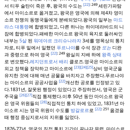
[22]
: 249
서 티푸 술탄이 죽은 후, 왕국의 수도는
세린가파탐
에서 마이소르로 옮겨졌고, 왕국은 영국에 의해 제4차 영미
소르 전쟁의 동맹국들에게 분배되었다.
왕국의 일부는
마드
라스 대통령
에 합병되었고, 다른 하나는 하이데라바드의 니
잠에 합병되었다.
패배한 마이소르 왕국의 육지로 둘러싸인
내부는
5살
된
워데야르
크리슈나라자
3세를 명목상의 통치
자로, 티푸 밑에서 일했던
푸르나야
를 수석 장관
또는
디완
[22]
: 249
과 중령으로 하여 영국
왕실의 지배 하에
왕족 상태
로 변모했다.
레지던트로서 배리
클로즈.
영국은 마이소르의
[23]
[24]
[25]
외교 정책을 장악하고 마이소르에
상비 영국군을
유지한 것에 대해 매년 공물을 바치자고 주장했다.
푸르나야
[22]
는 마이소르의 공공사업을
개선한 공로를 인정받고 있
다.
1831년, 잘못된 행정이 있었다고 주장하면서, 영국은 군
[26]
[27]
주국을
직접 통제했다.
이후 50년 동안 마이소르 왕국
[28]
은 영국 위원들의
직접적인 통치 하에 있었고, 1831년 마
[22]
: 251
이소르 시는 영국 위원이 수도를
방갈로르
로
옮겼을
때 행정 중심지로서의 지위를 잃었다.
1876-77년, 영국의 직접 통치 기간이 끝나갈 무렵, 마이소르