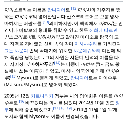
[13]
마이소르
라는 이름은
칸나다어
로
마히샤
의 거주지를 뜻
하는
마히슈루
의 영어판입니다.
산스크리트어로
보통
명사
[13]
마히샤는 버팔로를
의미하지만, 이 맥락에서
마히샤
는 인
간이나 버팔로의 형태를 취할 수 있고 힌두
신화에 따르면
산스크리트어
로
마히샤카라고
알려진 마이소르 왕국의 고
대 지역을 지배했던 신화 속의 악마
마히샤수라
를 가리킨다.
그는 샤문디
언덕 꼭대기에 위치한
샤문데슈와리
여신에 의
해 죽임을 당했는데, 그의 사원은 샤문디 언덕의 이름을 따
[14]
서 지어졌다.
'
마히샤푸라'
는 나중에
마히수루
(지금도 왕
실에서 쓰는 이름)가 되었고, 마침내 영국인에 의해
마이수
[15]
루
(
Mysore)로 불리게 되었고,
칸나다어
로는 마이수루
(Maisuru/Mysuru)로 영어화 되었다.
2005년 12월
카르나타카
정부는 시의 영어화된 이름을
마이
[16]
수루
로
바꾸겠다는 의사를 밝혔다.
2014년 10월 인도
정
[17]
[18]
[19]
부
에 의해 승인되었으며,
2014년 11월 1일 12개
도시와 함께 Mysore로 이름이 변경되었습니다.