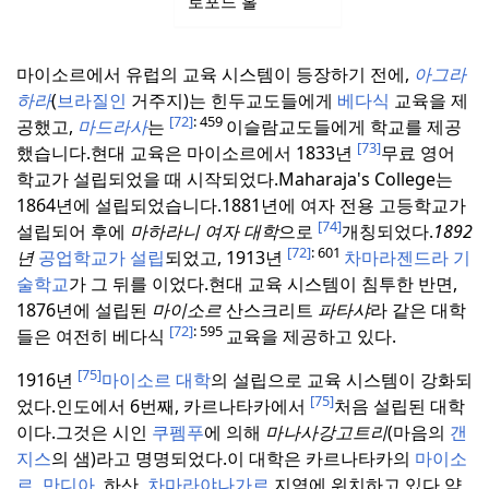
로포드 홀
마이소르에서 유럽의 교육 시스템이 등장하기 전에,
아그라
하라
(
브라질인
거주지)는 힌두교도들에게
베다식
교육을 제
[72]
: 459
공했고,
마드라사
는
이슬람교도들에게 학교를 제공
[73]
했습니다.
현대 교육은 마이소르에서 1833년
무료 영어
학교가 설립되었을 때 시작되었다.
Maharaja's College는
1864년에 설립되었습니다.
1881년에 여자 전용 고등학교가
[74]
설립되어 후에
마하라니 여자 대학
으로
개칭되었다.
1892
[72]
: 601
년
공업학교가 설립
되었고, 1913년
차마라젠드라 기
술학교
가 그 뒤를 이었다.
현대 교육 시스템이 침투한 반면,
1876년에 설립된
마이소르
산스크리트
파타샤
라 같은 대학
[72]
: 595
들은 여전히 베다식
교육을 제공하고 있다.
[75]
1916년
마이소르 대학
의 설립으로 교육 시스템이 강화되
[75]
었다.
인도에서 6번째, 카르나타카에서
처음 설립된 대학
이다.
그것은 시인
쿠펨푸
에 의해
마나사강고트리
(마음의
갠
지스
의 샘)라고 명명되었다.
이 대학은 카르나타카의
마이소
르
,
만디아
, 하산,
차마라야나가르
지역에 위치하고 있다.
약