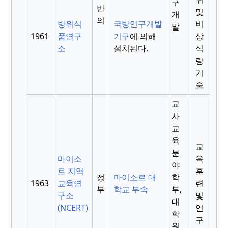
구
반
및
개
의
방위식
국방연구개발
비
발
1961
품연구
기구
에 의해
상
소
설치된다.
식
량
기
술
교
사
교
육
교
분
마이소
육
야
르 지역
훈
정
마이소르 대
학
1963
교육연
련
부
학교 부속
부,
구소
및
대
(NCERT)
연
학
구
원