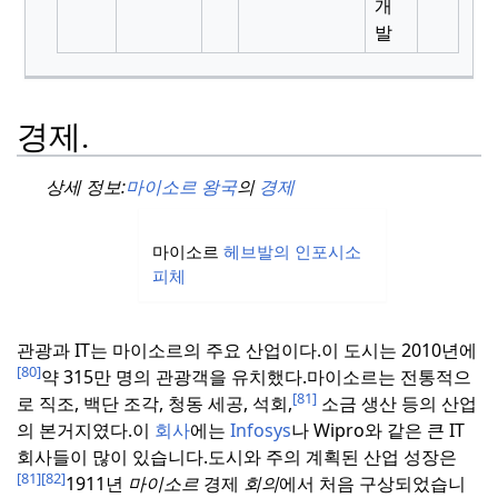
개
발
경제.
상세 정보:
마이소르 왕국
의
경제
마이소르
헤브발의
인포시소
피체
관광과 IT는 마이소르의 주요 산업이다.
이 도시는 2010년에
[80]
약 315만 명의 관광객을 유치했다.
마이소르는 전통적으
[81]
로 직조, 백단 조각, 청동 세공, 석회,
소금 생산 등의 산업
의 본거지였다.
이
회사
에는
Infosys
나 Wipro와 같은 큰 IT
회사들이 많이 있습니다.
도시와 주의 계획된 산업 성장은
[81]
[82]
1911년
마이소르
경제
회의
에서 처음 구상되었습니