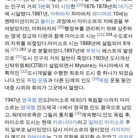
[29]
는 인구의 거의
5분
의 1이
사망
한
1876-1878년의
대기근
에 시달렸다.
1881년,
마하라자
차마라자
와디야르
10세는
렌테이션이라고
불리는
과정에서 마이소르의 지배권을 부
[30]
여받았지만, 마하라자의
행정부를 관리하기 위해 상주하
[22]
: 254
는 영국 장교와 디완과 함께 마이소르 시는
수도로서
의 지위를 되찾았다.
마이소르 시는 1888년에 설립되어 8개
[21]
: 283
의
구로 분할되었다.
1897년에
부보닉
페스트의 발생
[31]
으로
도시 인구의 거의 절반이 죽었다.
1903년 도시개선
신탁위원회(CITB)가 설립되면서 Mysore는 아시아에서 계
[32]
획적인
도시개발을 수행한 최초의 도시 중 하나가 되었습
[33]
니다.
인도
독립
운동
과 다른 단계의 인도
독립
운동 동안
대중 시위와 회의가 그곳에서 열렸다.
1947년
영국령
인도(마이소르 제외)가 독립할
때
까지 마이
소르는
영국령
인도제국
내
에서 영국령 인도 왕국으로 남았
[30]
고, 워데야르족은 그들의 통치를
계속했다.
인도 독립 후,
마이소르 도시는 현재
카르나타카
라고
알려진 마이소르
주
의 일부로 남아있었다.
당시 마이소르의 왕이었던
자야차마
라 젠드라
와데야르
는 그의 직함을 유지할 수 있었고
라자프