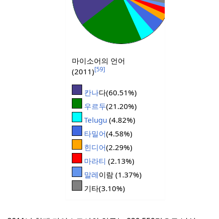
마이소어의 언어
[59]
(2011)
칸나
다(60.51%)
우르두
(21.20%)
Telugu
(4.82%)
타밀어
(4.58%)
힌디어
(2.29%)
마라티
(2.13%)
말레
이람 (1.37%)
기타(3.10%)