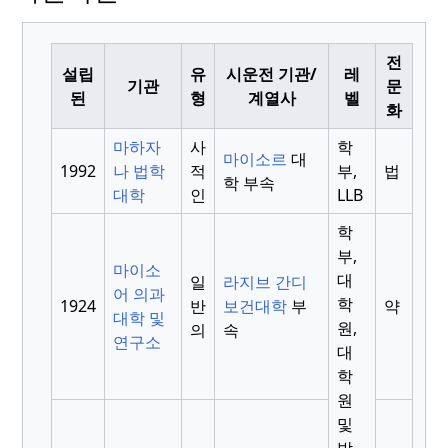
전
설립
유
시운전 기관/
레
기관
문
된
형
계열사
벨
화
마하자
사
학
마이소르
대
1992
나 법학
적
부,
법
학 부속
대학
인
LLB
학
부,
마이소
대
일
라지브 간디
어 의과
학
1924
반
보건대학
부
약
대학 및
원,
의
속
연구소
대
학
원
및