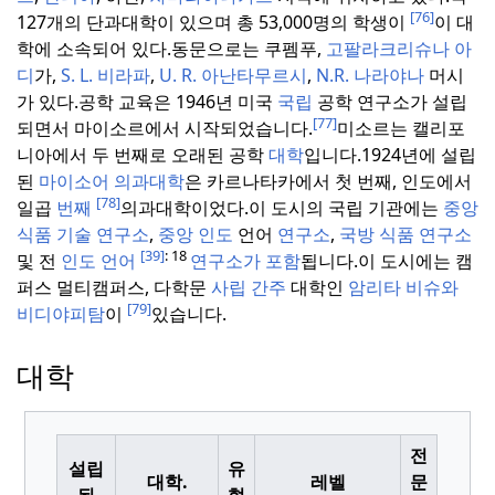
[76]
127개의 단과대학이 있으며 총 53,000명의 학생이
이 대
학에 소속되어 있다.
동문으로는 쿠펨푸,
고팔라크리슈나 아
디
가,
S. L. 비라파
,
U. R. 아난타무르시
,
N.R. 나라야나
머시
가 있다.
공학 교육은 1946년 미국
국립
공학 연구소가 설립
[77]
되면서 마이소르에서 시작되었습니다.
미소르는 캘리포
니아에서 두 번째로 오래된 공학
대학
입니다.
1924년에 설립
된
마이소어 의과대학
은 카르나타카에서 첫 번째, 인도에서
[78]
일곱
번째
의과대학이었다.
이 도시의 국립 기관에는
중앙
식품 기술 연구소
,
중앙 인도
언어
연구소
,
국방 식품 연구소
[39]
: 18
및 전
인도 언어
연구소가 포함
됩니다.
이 도시에는 캠
퍼스 멀티캠퍼스, 다학문
사립 간주
대학인
암리타 비슈와
[79]
비디야피탐
이
있습니다.
대학
전
설립
유
대학.
레벨
문
된
형