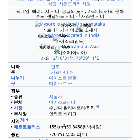
성당
,
샤문드와리 사원
.
닉네임:
헤리티지 시티, 궁궐의 도시, 카르나타카의 문화
[1]
수도, 샌달우드 시티,
재스민 시티
마이소르
카르나타카 마이소르 소재지
마이소르
마이소르(인도)
마이소르
마이소어(아시아)
좌표:
12°18°31°N
76°39°11°E
나라
인도
주
카르나타카
나누기
마이소르 분할
구
마이소르 구
정부
• 종류
시공사
• 본체
마이소르시티
[4]
•
시장
수난다 팔라네트라(BJP
)
• 부시장
안와르 베이그
[5]
: 4
지역
2
•
메트로폴리스
155km
(59.8458평방마일)
승진
770 m (2,503 피트)