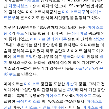
마이소르는
방갈로르
남서쪽으로 약 145.2km(90마일) 떨어
2
진
차문디힐스
기슭에 위치해 있으며 155km
(60평방마일)
에 걸쳐 있다.
마이소르시티공사는
마이소르지구
와
마이소
르본부
의 본부이기도 한 시의 시민행정을 담당하고 있다.
이곳은 1399년부터 1956년까지 거의 6세기 동안
마이소르
왕국
의
수도
역할을 했습니다.
이 왕국은
와디야르
왕조에 의
해 통치되었고,
하이데르
알리와 티푸
술탄이 권력을
잡았던
18세기 후반에는 잠시 동안 왕위를 유지했다.
와디야르는 예
술과 문화의 후원자였다.
티푸 술탄과 하이데르 알리도 이 지
역에
실크
를
도입
한 뽕나무를 심고
영국
과
4차례
전쟁을
벌
여
도시와 국가의 문화적, 경제적 성장에 크게 기여했다.
마
이소르의 문화적 분위기와 업적은 이곳을
카르나타카
의
문
화 수도
로 만들었다.
마이소르는
마이소르
궁전을 포함한
유산
과 궁궐, 그리고 전
세계에서 수십만 명의 관광객을 받는
다사
라 축제 기간 동안
열리는 축제로 유명하다.
마이소르
다사라,
마이소르
그림,
달콤한
음식 마이소르
박,
마이소르 마살라
도사,
마이소르
산달
비누,
마이소르 페인트
,
바니쉬
리미티드,
마이소르 페