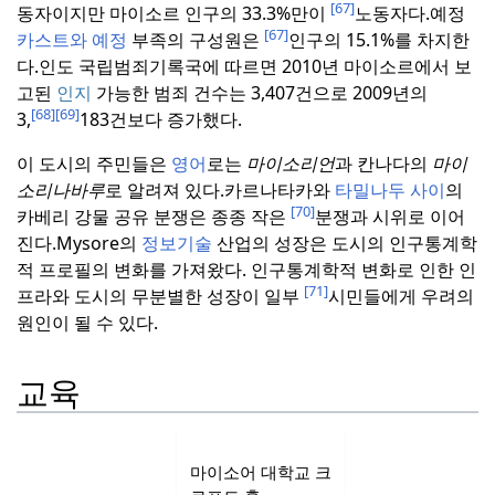
[67]
동자이지만 마이소르 인구의 33.3%만이
노동자다.
예정
[67]
카스트와 예정
부족의 구성원은
인구의 15.1%를 차지한
다.
인도 국립범죄기록국에 따르면 2010년 마이소르에서 보
고된
인지
가능한 범죄 건수는 3,407건으로 2009년의
[68]
[69]
3,
183건보다 증가했다.
이 도시의 주민들은
영어
로는
마이소리언
과 칸나다의
마이
소리나바루
로 알려져 있다.
카르나타카와
타밀나두 사이
의
[70]
카베리 강물 공유 분쟁은 종종 작은
분쟁과 시위로 이어
진다.
Mysore의
정보기술
산업의 성장은 도시의 인구통계학
적 프로필의 변화를 가져왔다. 인구통계학적 변화로 인한 인
[71]
프라와 도시의 무분별한 성장이 일부
시민들에게 우려의
원인이 될 수 있다.
교육
마이소어 대학교 크