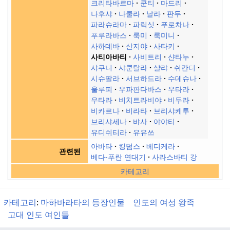
크리타바르마
쿤티
마드리
나후샤
나쿨라
날라
판두
파라슈라마
파릭싯
푸로차나
푸루라바스
룩미
룩미니
사하데바
산지야
사타키
사티아바티
사비트리
샨타누
샤쿠니
샤쿤탈라
샬랴
쉬칸디
시슈팔라
서브하드라
수데슈나
울루피
우파판다바스
우타라
우타라
비치트라비야
비두라
비카르나
비라타
브리샤케투
브리샤세나
뱌사
야야티
유디쉬티라
유유쓰
아바타
킹덤스
베디케라
관련된
베다-푸란 연대기
사라스바티 강
카테고리
카테고리
:
마하바라타의 등장인물
인도의 여성 왕족
고대 인도 여인들