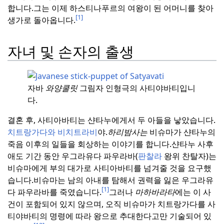
합니다.
그는 이제 하스티나푸르의 여왕이 된 어머니를 찾아
[1]
생가로 돌아옵니다.
자녀 및 손자의 출생
자바
와양쿨릿
그림자 인형극의 사티야바티입니
다.
결혼 후, 사티아바티는 샨타누에게서 두 아들을 낳았습니다.
치트랑가다와
비치트라비
야.
하리밤사는
비슈마가 샨타누의
죽음 이후의 일들을 회상하는 이야기를 합니다.
샨타누 사후
애도 기간 동안 우그라유다 파우라바(
판찰라
왕위 찬탈자)는
비슈마에게 부의 대가로 사티아바티를 넘겨줄 것을 요구했
습니다.
비슈마는 남의 아내를 탐해서 권력을 잃은 우그라유
[1]
다 파우라바를 죽였습니다.
그러나
마하바라타
에는 이 사
건이 포함되어 있지 않으며, 오직 비슈마가 치트랑가다를 사
티야바티의 명령에 따라 왕으로 추대한다고만 기술되어 있