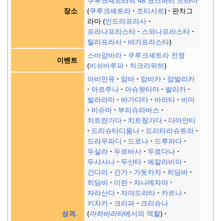
쿠루크셰트라의 48 코스파리 드라마
쿠루크셰트라
조티사르
판차그
장소
라마
인드라프라사
프라나프라스타
스와나프라스타
틸라프라사
뱌가프라스타
스바얌바라
쿠루크셰트라 전쟁
이벤트
비쉬바루파
차크라위하
아비만유
암바
암비카
암발리카
아르주나
아슈왓타마
발리카
발라라마
바가다타
바라타
비마
비슈마
부리슈라바스
치트란가다
치트랑가다
다마얀티
드리슈타디움나
드리타라슈트라
드라우파디
드로나
드루파다
두살라
두르바사
두료다나
두샤사나
두샨타
에칼라비아
간다리
간가
가돗카차
히딤바
히딤비
이란
자나메자야
자라산다
자야드라타
카르나
키차카
크리파
크리슈나
마하바라타
에서의 역할
성격.