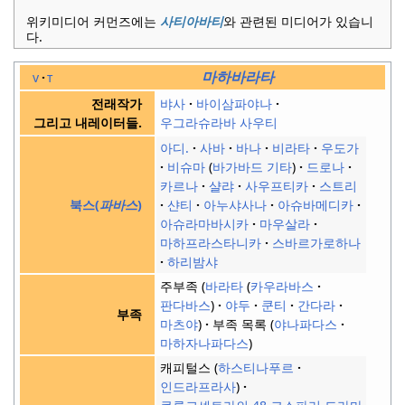
위키미디어 커먼즈에는
사티아바티
와 관련된 미디어가 있습니
다.
마하바라타
v
t
뱌사
바이삼파야나
전래작가
우그라슈라바 사우티
그리고 내레이터들.
아디.
사바
바나
비라타
우도가
비슈마
바가바드 기타
드로나
카르나
샬랴
사우프티카
스트리
샨티
아누샤사나
아슈바메디카
북스(
파바스
)
아슈라마바시카
마우살라
마하프라스타니카
스바르가로하나
하리밤샤
주부족
바라타
카우라바스
판다바스
야두
쿤티
간다라
부족
마츠야
부족 목록
야나파다스
마하자나파다스
캐피털스
하스티나푸르
인드라프라사