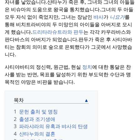
자녀를 낳았습니다.
샨타누가 죽은 후, 그녀와 그녀의 아들들
은 비슈마의 도움으로 왕국을 통치했습니다.
그녀의 두 아들
모두 자식 없이 죽었지만, 그녀는 장남인
뱌사
가
니요가
를
통해 비치트라비야의 두 미망인의 아이들을 아버지로 모시
게 했습니다.
드리타라슈트라와
판두
는 각각 카우라바스와
판다바스의 아버지가 되었습니다.
판두가 죽은 후 사티아바
티는 참회의 의미로 숲으로 은퇴했다가 그곳에서 사망했습
니다.
사티야바티의 정신력, 원근법, 현실
정치
에 대한 통달은 찬
사를 받는 반면, 목표를 달성하기 위한 부도덕한 수단과 맹
목적인 야망은 비판을 받습니다.
목차
1
문헌 출처 및 명칭
2
출생과 조기생애
3
파라샤라의 유혹과 뱌사의 탄생
4
샨타누와의 결혼