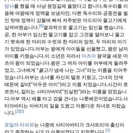
방사
를 했을 때 사냥 원정길에 올랐다고 합니다.
독수리를 이
용해 여왕에게 정액을 보냈지만, 다른 독수리와 공중전을 벌
인 탓에 정액이 강물에 빠져 저주받은 아드리아 물고기에게
[6]
삼켜버렸습니다.
결과적으로 물고기는 임신을 했습니다.
곧, 한 어부가 임신한 물고기를 잡고 그것을 열어보니 물고
기 뱃속에 한 마리의 수컷과 한 마리의 암컷, 두 마리의 아기
가 있었습니다.
어부는 왕에게 아이들을 선물했고, 왕은 남자
아이를 키웠습니다.
이 소년은 자라서
마츠야
왕국을 세운 마
츠야 왕이 되었습니다.
왕은 그 여자 아이를 어부에게 돌려주
었고, 그녀에게 "
물고기
냄새 나는 그녀"라는 이름을 지어주
었습니다.
어부는 소녀를 자신의 딸로 키웠고, 그녀의 안색
때문에
칼리
("어두운 아이")라고 이름 지었습니다.
시간이 흐
르면서, 칼리는
사티아바티
("진실한")라는 이름을 얻었습니
다.
어부 역시 배를 타고 강을 건너는 나룻배꾼이었습니다.
사
티아바티는 아버지의 일을 도왔고 아름다운 처녀로 자랐습
[2]
[5]
니다.
로밀라 타파르
는 나중에 사티아바티가 크샤트리야 출신이
[7]
라고 주장하는 시도가 이루어졌다고 지적합니다.