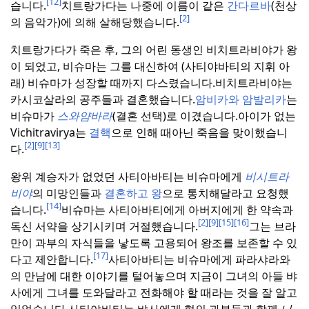
[12]
습니다.
치트랑가다는 나중에 이름이 같은
간다르바
(천상
[2]
의 음악가)에 의해 살해당했습니다.
치트랑가다가 죽은 후, 그의 어린 동생인 비치트라비야가 왕
이 되었고, 비슈마는 그를 대신하여 (사티야바티의 지휘 아
래) 비슈마가 성장할 때까지 다스렸습니다.
비치트라비야는
카시코살라의 공주들과 결혼했습니다.
암비카와
암발리카
는
비슈마가
스와얌바라
(결혼 선택)로 이겼습니다.
아이가 없는
Vichitravirya는
결핵
으로 인해 때아닌 죽음을 맞이했습니
[2]
[9]
[13]
다.
왕위 계승자가 없었던 사티아바티는 비슈마에게
비시트라
비야
의 미망인들과
결혼하고 왕
으로 통치해달라고 요청했
[14]
습니다.
비슈마는 사티아바티에게 아버지에게 한 약속과
[2]
[9]
[15]
[16]
독신 서약을 상기시키며 거절했습니다.
그는 브라
만이 과부의 자식들을 낳도록 고용되어 왕조를 보존할 수 있
[17]
다고 제안합니다.
사티아바티는 비슈마에게 파라샤라와
의 만남에 대한 이야기를 털어놓으며 지금이 그녀의 아들 뱌
사에게 그녀를 도와달라고 전화해야 할 때라는 것을 잘 알고
있었습니다.
사티야바티는 뱌사에게 형의 과부들과 함께
니