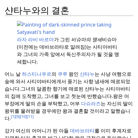
샨타누와의 결혼
라자 라비 바르마
가 그린
비슈마의 맹세
비슈마
(이전에는 데바브라타로 알려짐)는 사티아바티
와 그녀의 가족 앞에서 독신주의자가 될 것을 맹
세합니다.
어느 날
하스티나푸르
의
쿠루
왕인
샨타누
는 사냥 여행으로
숲에 와서 사티야바티에게서 풍기는 사향 냄새에 매료되었
습니다.
그녀의 달콤한 향기에 매료된 샨타누는 사티아바티
의 집에 도착했고, 그녀를 보고 첫눈에 반했습니다.
왕은 어
부장에게 딸의 손을 부탁했고, 어부
다슈라즈
는 자신의 딸이
왕위를 물려받을 경우에만 왕과 결혼할 것이라고 말했습니
[1]
[9]
[10]
[11]
다.
강가 여신의 어머니가 된 아들
데바브라타
를 이미 후계자로
지명한 터라 충격을 받고 낙담한 왕은 궁전으로 돌아왔습니