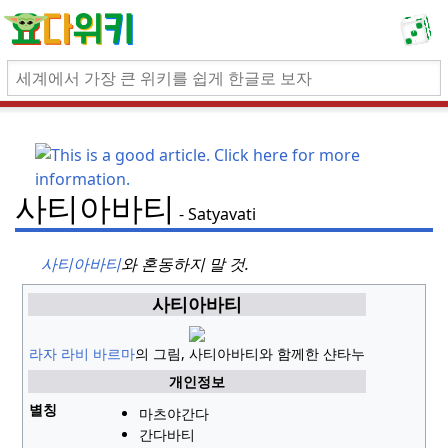
사티아바티
Satyavati
사티아바티
와 혼동하지 말 것.
사티아바티
라자 라비 바르마
의 그림, 사티아바티와 함께한 샨타누
개인정보
별칭
마츠야간다
간다바티