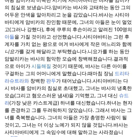
의 침실로 보냈습니다.
암비카는 뱌사와 교태하는 동안 그의
어두운 안색을 알아차리고 눈을 감았습니다.
뱌사는 사티야
바티에게 암비카의 잔인함 때문에, 그녀의 아들은 눈이 멀었
고(그러나 강했다), 후에 쿠루의 후손이라고 알려진 100명의
아들
을 가질 것이라고 선언했습니다.
사티야바티는 그런 후
계자를 가치 없는 왕으로 여겨 뱌사에게 작은 며느리와 함께
니요가
를 갖게 해달라고 부탁했습니다.
니요가를 하는 동안
암발리카는 뱌사의 험악한 모습에 창백해졌습니다.
결과적
으로 아이가
시들해질
것이기 때문에, 뱌사는 다른 아이를
구걸하는 그의 어머니에게 말했습니다.
때마침 장님
드리타
라슈트라와
창백한
판두
가 태어났습니다.
사티야바티는 다
시 뱌사를 암비카의 침실로 초대했고, 그녀는 뱌사의 냉혹한
모습(그리고 혐오스러운 냄새)을 기억했고, 그녀 대신
슈드
라
(가장 낮은 카스트계급) 하녀를 대신했습니다.
하녀는 현자
를 존경하고 그를 두려워하지 않았습니다. 그래서 뱌사는 그
녀를 축복했습니다. 그녀의 아들은 가장 총명한 사람이 될
것이고, 그녀는 더 이상 노예가 되지 않을 것입니다.
뱌사는
사티아바티에게 그 속임수에 대해 말하고는 사라졌습니