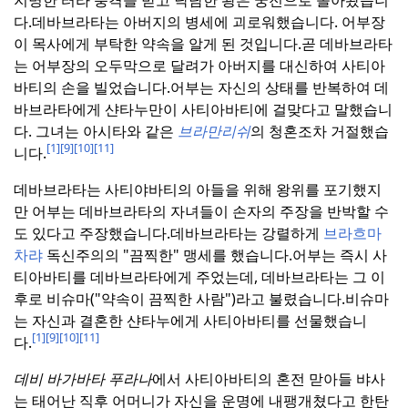
다.
데바브라타는 아버지의 병세에 괴로워했습니다. 어부장
이 목사에게 부탁한 약속을 알게 된 것입니다.
곧 데바브라타
는 어부장의 오두막으로 달려가 아버지를 대신하여 사티아
바티의 손을 빌었습니다.
어부는 자신의 상태를 반복하여 데
바브라타에게 샨타누만이 사티아바티에 걸맞다고 말했습니
다. 그녀는 아시타와 같은
브라만리쉬
의 청혼조차 거절했습
[1]
[9]
[10]
[11]
니다.
데바브라타는 사티야바티의 아들을 위해 왕위를 포기했지
만 어부는 데바브라타의 자녀들이 손자의 주장을 반박할 수
도 있다고 주장했습니다.
데바브라타는 강렬하게
브라흐마
차랴
독신주의의 "끔찍한" 맹세를 했습니다.
어부는 즉시 사
티아바티를 데바브라타에게 주었는데, 데바브라타는 그 이
후로 비슈마("약속이 끔찍한 사람")라고 불렸습니다.
비슈마
는 자신과 결혼한 샨타누에게 사티아바티를 선물했습니
[1]
[9]
[10]
[11]
다.
데비 바가바타 푸라나
에서 사티아바티의 혼전 맏아들 뱌사
는 태어난 직후 어머니가 자신을 운명에 내팽개쳤다고 한탄