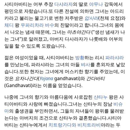
사티아바티는 어부 추장
다샤라자
의 딸로
야무나
강둑에서
평민으로 자랐습니다.
또 다른 전설에 의하면 그녀는 아드리
카라고 불리는 물고기로 변한 저주받은
압사라
(천체 요정)와
체디
왕
우파리차라 바수
의 친딸이라고 합니다.
그녀의 몸에
서 나오는 냄새 때문에, 그녀는
마츠야간다
("생선 냄새가 나
는 그녀")로 알려졌고, 아버지 다사라자가 나룻배와 어부의
일을 할 수 있도록 도왔습니다.
젊은 여성이었을 때, 사티야바티는
방황
하는 리시
파라샤라
를 만났는데, 파라샤라는 그녀의 아들
뱌사
를 혼외자로 낳았
습니다.
또한 현자는 그녀에게 머스키한 향기를 주었는데, 이
것은
요자나간다
(
Yojana
gandhavati)와
간다바티
(Gandhavati)라는 이름을 얻었습니다.
나중에 그녀의 향기와 아름다움에 사로잡힌
샨타누
왕은 사
티아바티와 사랑에 빠졌습니다.
그녀는 산타누의 장남
비슈
마
의 출생권을 부인하면서, 그들의 자녀들이 왕위를 물려받
는다는 아버지의 조건으로 산타누와 결혼했습니다.
사티아
바티는 샨타누에게서
치트랑가다와
비치트라비
야라는 두