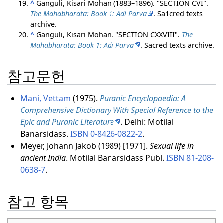
^
Ganguli, Kisari Mohan (1883–1896). "SECTION CVI".
The Mahabharata: Book 1: Adi Parva
. Sa1cred texts
archive.
^
Ganguli, Kisari Mohan. "SECTION CXXVIII".
The
Mahabharata: Book 1: Adi Parva
. Sacred texts archive.
참고문헌
Mani, Vettam
(1975).
Puranic Encyclopaedia: A
Comprehensive Dictionary With Special Reference to the
Epic and Puranic Literature
. Delhi: Motilal
Banarsidass.
ISBN
0-8426-0822-2
.
Meyer, Johann Jakob (1989) [1971].
Sexual life in
ancient India
. Motilal Banarsidass Publ.
ISBN
81-208-
0638-7
.
참고 항목