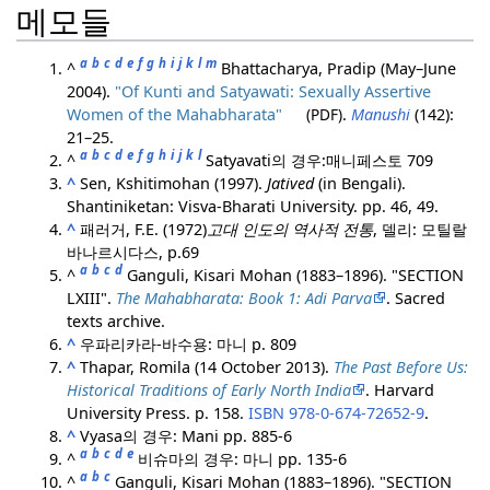
메모들
a
b
c
d
e
f
g
h
i
j
k
l
m
^
Bhattacharya, Pradip (May–June
2004).
"Of Kunti and Satyawati: Sexually Assertive
Women of the Mahabharata"
(PDF)
.
Manushi
(142):
21–25.
a
b
c
d
e
f
g
h
i
j
k
l
^
Satyavati의 경우:
매니페스토 709
^
Sen, Kshitimohan (1997).
Jatived
(in Bengali).
Shantiniketan: Visva-Bharati University. pp. 46, 49.
^
패러거, F.E. (1972)
고대 인도의 역사적 전통
, 델리: 모틸랄
바나르시다스, p.69
a
b
c
d
^
Ganguli, Kisari Mohan (1883–1896). "SECTION
LXIII".
The Mahabharata: Book 1: Adi Parva
. Sacred
texts archive.
^
우파리카라-바수용: 마니 p. 809
^
Thapar, Romila (14 October 2013).
The Past Before Us:
Historical Traditions of Early North India
. Harvard
University Press. p. 158.
ISBN
978-0-674-72652-9
.
^
Vyasa의 경우: Mani pp. 885-6
a
b
c
d
e
^
비슈마의 경우: 마니 pp. 135-6
a
b
c
^
Ganguli, Kisari Mohan (1883–1896). "SECTION