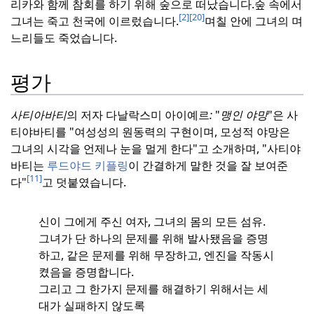
리카와 함께 참회를 하기 위해 숲으로 떠났습니다.
숲 속에서
[2]
[20]
그녀는 죽고 천국에 이르렀습니다.
며칠 안에 그녀의 며
느리들도 죽었습니다.
평가
사티아바티
의 저자 다날락스미 아이예르
:
"
맹인 야망
"은 사
티야바티를 "여성성의 원동력의 구현이며, 모성적 야망은
그녀의 시각을 언제나 눈을 멀게 한다"고 소개하며, "사티야
바티는
루드야드 키플링
이 간결하게 말한 것을 잘 보여준
[11]
다"
고 덧붙였습니다.
신이 그에게 주신 여자, 그녀의 몸의 모든 섬유.
그녀가 단 하나의 문제를 위해 발사됐음을 증명
하고, 같은 문제를 위해 무장하고, 엔진을 작동시
켰음을 증명합니다.
그리고 그 한가지 문제를 해결하기 위해서는 세
대가 실패하지 않도록