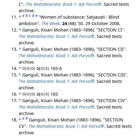
C".
The Mahabharata: Book 1: Adi Parva
. Sacred texts
archive.
a
b
c
d
e
^
"Women of substance: Satyavati : Blind
ambition".
The Week
.
24
(48): 50. 29 October 2006.
^
Ganguli, Kisari Mohan (1883–1896). "SECTION CI".
The Mahabharata: Book 1: Adi Parva
. Sacred texts
archive.
^
Ganguli, Kisari Mohan (1883–1896). "SECTION CII".
The Mahabharata: Book 1: Adi Parva
. Sacred texts
archive.
^
마이어 페이지 165-6
^
Ganguli, Kisari Mohan (1883–1896). "SECTION CIII".
The Mahabharata: Book 1: Adi Parva
. Sacred texts
archive.
^
마이어 페이지 165
^
Ganguli, Kisari Mohan (1883–1896). "SECTION CIV".
The Mahabharata: Book 1: Adi Parva
. Sacred texts
archive.
a
b
^
Ganguli, Kisari Mohan (1883–1896). "SECTION
CV".
The Mahabharata: Book 1: Adi Parva
. Sacred texts
archive.