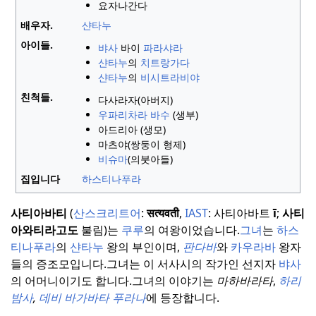
요자나간다
배우자.
샨타누
아이들.
뱌사
바이
파라샤라
샨타누
의
치트랑가다
샨타누
의
비시트라비야
친척들.
다사라자(아버지)
우파리차라 바수
(생부)
아드리아 (생모)
마츠야(쌍둥이 형제)
비슈마
(의붓아들)
집입니다
하스티나푸라
사티아바티
(
산스크리트어
:
सत्यवती
,
IAST
: 사티아바트
ī
;
사티
아와티라고도
불림)는
쿠루
의 여왕이었습니다.
그녀
는
하스
티나푸라
의
샨타누
왕의 부인이며,
판다바
와
카우라바
왕자
들의 증조모입니다.
그녀는 이 서사시의 작가인 선지자
뱌사
의 어머니이기도 합니다.
그녀의 이야기는
마하바라타
,
하리
밤사
,
데비 바가바타 푸라나
에 등장합니다.