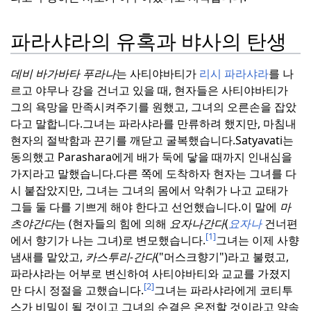
파라샤라의 유혹과 뱌사의 탄생
데비 바가바타 푸라나
는 사티야바티가
리시
파라샤라
를 나
르고 야무나 강을 건너고 있을 때, 현자들은 사티야바티가
그의 욕망을 만족시켜주기를 원했고, 그녀의 오른손을 잡았
다고 말합니다.
그녀는 파라샤라를 만류하려 했지만, 마침내
현자의 절박함과 끈기를 깨닫고 굴복했습니다.
Satyavati는
동의했고 Parashara에게 배가 둑에 닿을 때까지 인내심을
가지라고 말했습니다.
다른 쪽에 도착하자 현자는 그녀를 다
시 붙잡았지만, 그녀는 그녀의 몸에서 악취가 나고 교태가
그들 둘 다를 기쁘게 해야 한다고 선언했습니다.
이 말에
마
츠야간다
는 (현자들의 힘에 의해
요자나간다
(
요자나
건너편
[1]
에서 향기가 나는 그녀)로 변모했습니다.
그녀는 이제 사향
냄새를 맡았고,
카스투리-간다
("머스크향기")라고 불렸고,
파라샤라는 어부로 변신하여 사티야바티와 교교를 가졌지
[2]
만 다시 정절을 고했습니다.
그녀는 파라샤라에게 코티투
스가 비밀이 될 것이고 그녀의 순결은 온전할 것이라고 약속