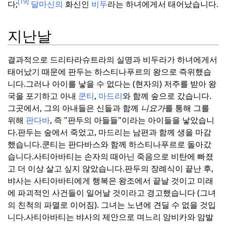
[19]
다;
달마신의
화신인
비두
라는 하녀에게서 태어났습니다.
지난날
결과적으로 드리타라슈트라의 실명과 비두라가 하녀에게서
태어났기 때문에 판두는 하스티나푸르의 왕으로 즉위했습
니다.
그러나 아이를 낳을 수 없다는 (현자의) 저주를 받아 왕
국을 포기하고 아내
쿤티
,
마드리
와 함께 숲으로 갔습니다.
그곳에서, 그의 아내들은 신들과 함께
니요가
를 통해 그를
위해
판다바
, 즉 "판두의 아들들"이라는 아이들을 낳았습니
다.
판두는 숲에서 죽었고, 마드리는 남편과 함께 생을 마감
했습니다.
쿤티는 판다바스와 함께 하스티나푸르로 돌아갔
습니다.
사티아바티는 손자의 때아닌 죽음으로 비탄에 빠졌
고 더 이상 살고 싶지 않았습니다.
판두의 장례식이 끝난 후,
뱌사는 사티아바티에게 행복은 왕조에서 끝날 것이고 미래
에 파괴적인 사건들이 일어날 것이라고 경고했습니다 (그녀
의 친척의 파멸로 이어짐). 그녀는 노년에 견딜 수 없을 것입
니다.
사티아바티는 뱌사의 제안으로 며느리 암비카와 암발