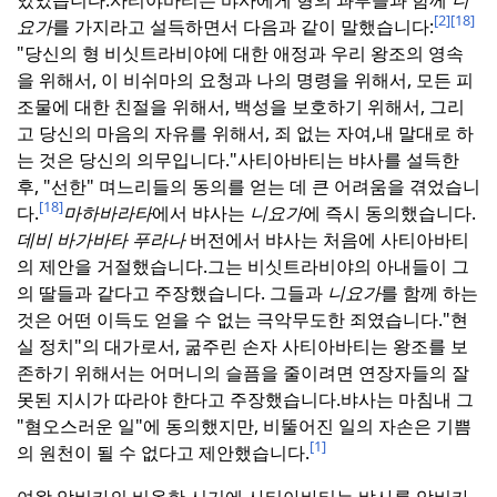
[2]
[18]
요가
를 가지라고 설득하면서 다음과 같이 말했습니다:
"당신의 형 비싯트라비야에 대한 애정과 우리 왕조의 영속
을 위해서, 이 비쉬마의 요청과 나의 명령을 위해서, 모든 피
조물에 대한 친절을 위해서, 백성을 보호하기 위해서, 그리
고 당신의 마음의 자유를 위해서, 죄 없는 자여,
내 말대로 하
는 것은 당신의 의무입니다."
사티아바티는 뱌사를 설득한
후, "선한" 며느리들의 동의를 얻는 데 큰 어려움을 겪었습니
[18]
다.
마하바라타
에서 뱌사는
니요가
에 즉시 동의했습니다.
데비 바가바타 푸라나
버전에서 뱌사는 처음에 사티아바티
의 제안을 거절했습니다.
그는 비싯트라비야의 아내들이 그
의 딸들과 같다고 주장했습니다. 그들과
니요가
를 함께 하는
것은 어떤 이득도 얻을 수 없는 극악무도한 죄였습니다.
"현
실 정치"의 대가로서, 굶주린 손자 사티아바티는 왕조를 보
존하기 위해서는 어머니의 슬픔을 줄이려면 연장자들의 잘
못된 지시가 따라야 한다고 주장했습니다.
뱌사는 마침내 그
"혐오스러운 일"에 동의했지만, 비뚤어진 일의 자손은 기쁨
[1]
의 원천이 될 수 없다고 제안했습니다.
여왕 암비카의 비옥한 시기에 사티아바티는 뱌사를 암비카