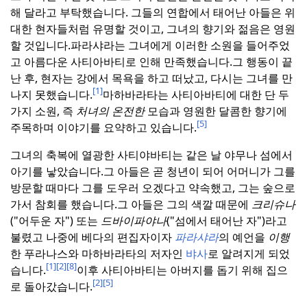
해 달라고 부탁했습니다. 그들의 연합에서 태어난 아들은 위
대한 현자들처럼 유명할 것이고, 그녀의 향기와 젊음은 영원
할 것입니다.
파라샤라는 그녀에게 이러한 소원을 들어주었
고 아름다운 사티아바티로 인해 만족했습니다.
그 행동이 끝
난 후, 현자는 강에서 목욕을 하고 떠났고, 다시는 그녀를 만
[1]
나지 못했습니다.
마하바라타는 사티아바티에 대한 단 두
가지 소원, 즉
처녀의 온전한
모습과 영원한 달콤한 향기에
[5]
주목하며 이야기를 요약하고 있습니다.
그녀의 축복에 열광한 사티야바티는 같은 날 야무나 섬에서
아기를 낳았습니다.
그 아들은 곧 청년이 되어 어머니가 그를
방문할 때마다 그를 도우러 오겠다고 약속했고, 그는 숲으로
가서 참회를 했습니다.
그 아들은 그의 색깔 때문에
크리슈나
("어두운 자") 또는
드바이파야나
("섬에서 태어난 자")라고
불렸고 나중에 베다의 편집자이자
파라샤라
의 예언을
이행
한 푸라나스와 마하바라타의 저자인
뱌사
로 알려지게 되었
[1]
[2]
[8]
습니다.
이후 사티아바티는 아버지를 돕기 위해 집으
[2]
[5]
로 돌아갔습니다.