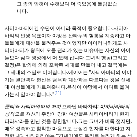
그 종의 암컷이 수컷보다 더 죽었음에 틀림없습
니다.
사티아바티에겐 수단이 아니라 목적이 중요합니다.
사티아
바티의 인생 목표이자 야망은 산타누의 혈통을 계승하고 아
들들에게 재산을 물려주는 것이었지만 아이러니하게도 사
티아바티가 왕위에 오를 권리가 있는 비슈마는 자신의 아이
들보다 삶과 명성에서 더 오래 삽니다.
그녀의 행동(그리고
결정)은 합의에 의해 포함된 세대를 만들어 내고 결국에는
그 세대의 소멸로 이어집니다.
에이어는 "사티아바티의 이야
기는 결단력과 헌신은 탐욕과 계산과는 다르다는 것을 신세
대 여성들에게 가르쳐줍니다.
욕심이 야망에서 어디로 옮겨
[11]
가는지 알아야 합니다."
쿤티와 사티아와티의 저자
프라딥 바타차랴:
마하바라타의
성적으로 자신
의 주장이 강한
여성들
은 사티아바티가 현자
파라샤라를 만난 것을 칭찬합니다.
그는 그녀가 비록 젊지만,
매우 성숙하고 침착한 마음으로 끈질긴 현자를 대한다고 지
적합니다.
바타차리야는 "21세기에도 우리를 놀라게 하는 성