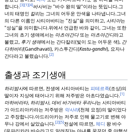
[3]
[1]
[4]
합니다.
바사비는
"바수 왕의 딸"이라는 뜻입니다.
그
녀의 태명인
칼리
는 그녀의 어두운 안색을 나타냅니다.
그녀
의 다른 이름인 사티아바티는 "진실"을 의미하고,
사티아
는
"성실"을 의미합니다.
위에서 언급한 바와 같이, 그녀는 또한
그녀의 초기 생애에서는
마츠야간다
또는
마츠야간디
라고
불렸고,
후기 생애
에서는 간다칼리(빛이 도는 어두운 색),
간
다하바티
(Gandhavati), 카스투간디(
Kastu-gandhi
), 요자나
[2]
간다라고 불렸습니다
.
출생과 조기생애
하리밤사
에 따르면, 전생에 사티아바티는
피테르족
(조상)의
[1]
딸이자 지상에 태어나기 위해 저주받은 아초다였습니다.
마하바라타
,
하리밤사
,
데비 바가바타 푸라나
는 사티아바티
가 아드리아카라는 저주받은
악사라
(천체 요정)의 딸이었다
고 주장합니다.
아드리아카는 저주로 인해 물고기로 변해 야
[2]
[5]
무나 강에서 살았습니다.
전설에 따르면,
체디
왕 바수
(우파리카라 바수라고도 알려짐)는 아내를 꿈꾸던 중 야행성