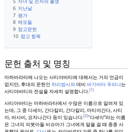
5
자녀 및 손자의 출생
6
지난날
7
평가
8
메모들
9
참고문헌
10
참고 항목
문헌 출처 및 명칭
마하바라타에 나오는 사티야바티에 대해서는 거의 언급이
없지만, 후대의 문헌인
하리밤사와
데비
바가바타 푸라나
는
[1]
사티야바티의 전설을 자세히 설명합니다.
사티아바티는 마하바라타에서 수많은 이름으로 알려져 있
는데, 그 중 다세이, 간다칼리, 간다칼리, 마티야간다, 사티
[2]
아, 바사비, 요자나간다 등이 있습니다.
"다세이"
라는 이름
은 그녀의 의붓아들 비슈마가 그녀에게 말을 걸 때 종종 사
용했던 용어로,
다사
또는
카이바르타
가문 중 하나를 의미