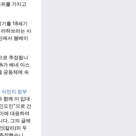
지위를 가지고
시기를 18세기
엘 라하브라는 사
코친에서 봄베이
명으로 추정됩니
9%가 베네 이스
엘 공동체에 속
,
식민지 정부
 함께 이 입대
인도인"으로 간
이에 대응하여
니다.
그의 글에
인(칼라)의 두
 주장했습니