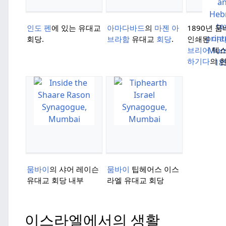
인도 펜
에 있는 유대교
아마다바드
의
마젠 아
1890년 
회당.
브라함
유대교
회당
.
인쇄된
마
브리어
텍스
하기다
의 
뭄바이
의 샤어 레이슨
뭄바이
팁헤어스 이스
유대교 회당 내부
라엘 유대교 회당
이스라엘에서의 생활