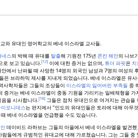
학교와 유대인 영어학교의 베네 이스라엘 교사들.
파네스
의 박해 때 유대를
탈출
해 기원전 175년
콘칸 해안
의 나브
[12]
으로 보고 있습니다.
이에 대한 증거는 없으며,
튜더 파핏
은
치
해안에서 난파될 때 사망한 14명의 외국인 남성과 7명의 여성의 
들은 브라하믹 제사를 지내게 되었습니다.
베네 이스라엘은 유사
역사학자들은 그들의 조상들이
이스라엘의 잃어버린 부족들
중 
전적 증거는 베네 이스라엘이 중동 기원을 가리키는 일배체형을 가
[16]
있음을 시사합니다.
그들은 점차 유대인으로 여겨지는 관습을 
마이모니데스
는 편지에서 "인도의 유대인들은 토라에 대해 아무것
 때 베네 이스라엘을 언급했을 수도 있습니다.
대인
데이비드 라하브는 그들의 마을에서 베네 이스라엘을 발견했고
는 사람들에게 규범적인 유대교에 대해 가르쳤습니다.
그는 그들 중