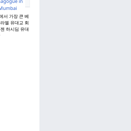
에서 가장 큰 베
스라엘 유대교 회
마젠 하시딤 유대
당