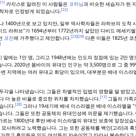
21]
카지스
로 알려진 이 사람들은
코하님
과 비슷한 세습자가 된 
[22]
착자로 인정받게 되었습니다.
나 1400년으로 보고 있지만, 일부 역사학자들은 라하브의 도착 
드 라하브"가 1694년부터 1772년까지 살았던 다비드 에세키
[23]
[24]
던
코친
에 거주했다고 제안합니다.
다른 이들은 1825년 
]
세기 말에는 1만 명, 그리고 1948년에는 인도의 정점에 있는 2만 
습니다.
2020년 뭄바이의 유대인 인구는 약 3,500명으로 그 중 9
주변 지역에는 여러 유대교 회당이 있으며, 대부분은 베네 이스라
두각을 나타냈습니다; 그들은 차별적인 입법의 영향을 덜 받았고
[17]
 더 높은 비율로 중요한 위치를 차지했습니다.
그들의 가족과
[28]
습니다.
그러나 19세기에 베네 이스라엘은 베네 이스라엘을 "
습니다.
그들은 또한 공동체의 유대인성에 의문을 제기했습니다.
르는 1800년대 후반 베네 이스라엘의 유대인 보호에 앞장섰습
로 묘사하려고 노력했습니다.
그는 또한 공동체를 백인(고라)과 흑
 가졌고 흑인들은 인도 여성들의 자손이었고 따라서 불순하다고