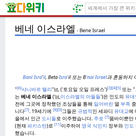
베네 이스라엘
Bene Israel
Bani Isra
'
il
, Beta
Isra
'
il 또는 B
'nai Israel
과 혼동하지 
[6]
[3]
[4]
[5]
"
샤니바르 텔리
"
('토요일 오일 프레스')
또는 "
lit.
는
베네 이스라엘
('
이스라엘의 아들들
')은 인도의
유대
lit.
전에 그곳에 정착했던 조상들을 통해
잃어버린
열
부족
중
[7]
[8]
[9]
니다
.
19세기에
그들은
규범적
인 세파디
유대교
에
[7]
을에서 인근
도시들
로 이주했습니다.
주로
뭄바이뿐만
[11]
(현재
파키스탄
)로
이주하여
영국 식민지
정부와
인도
했습니다.