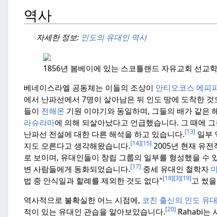
역사
자세한 정보:
인도의 유대인 역사
1856년 봄베이에 있는 스코틀랜드 자유교회 선교
베네이스라엘 공동체는 이들의 조상이
안티오코스 에피
에서 난파선에서 7명이 살아남은 뒤 인도 땅에 도착한 것
들이
전해온
기원 이야기와 동일하며, 그들의 배가 같은 
라슈라마
에 의해 되살아났다고 언급했습니다.
그 때에 그
[13]
난파선 전설에 대한 다른 해석을 하고 있습니다.
일부 
[14]
[15]
지도 모른다고 생각해왔습니다.
2005년 현재 유
로 보이며, 유대인들이 창립 그룹의 일부를 형성했을 수 
[17]
변 사람들에게 동화되었습니다.
중세 유대인 철학자
[18]
[3]
[19]
법 중 안식일과 할례를 제외한 것도 없다"
고 썼을
역사적으로 불확실한 어느 시점에,
코친 출신의 인도 유
[20]
적이 있는 유대인 관습을 알아보았습니다.
Rahabi