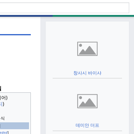
창사시 바이샤
엘
어)
티
)
혼식
데미안 더프
역
eeded
]