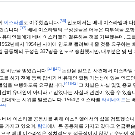
[36]
엘이
이스라엘
로 이주했습니다.
인도에서는 베네 이스라엘과 다
[37]
했습니다.
베네 이스라엘의 구성원들은 어두운 피부색을 포함
 유대인들에게 베네 이스라엘과 결혼하는 것을 거부했는데, 그들
1952년에서 1954년 사이에 인도로 돌려보내 줄 것을 요구하는
엘 공동체의 구성원 337명을 인도로 송환했지만, 대부분은 몇 년
[41]
[42]
별로 비난을 받았습니다.
논란을 일으킨 사건에서 이스라엘
고를 하기 전에 등록 랍비가 비유대인 혈통 가능성이 있는 인도인
[41]
[42]
몰입을 수행하도록 요구합니다.
그 차별은 사실 몇몇 종교 
완전히 유대인이 아니라고 믿었다는 사실과 관련이 있을 수 있습니
에 반대하는 시위를 벌였습니다.
1964년 이스라엘
라비네이트
는 
[44]
)는 베네 이스라엘 공동체를 위해 이스라엘에서의 삶을 검토했습니
를 가지고 있으며,
람라
에서 큰 공동체를 가지고 있다고 언급했습
으로 베네 이스라엘은 정치적으로 적극적이지 않았고 수단이 적