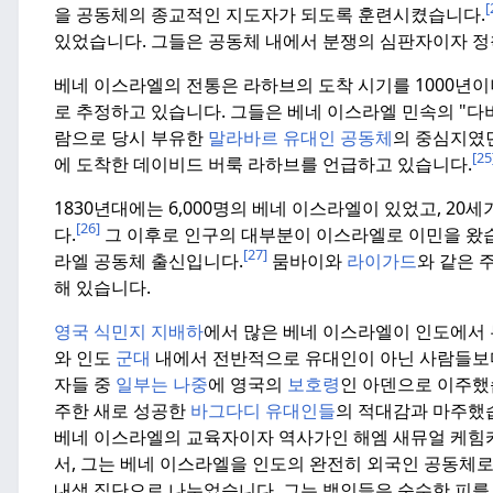
[
을 공동체의 종교적인 지도자가 되도록 훈련시켰습니다.
있었습니다.
그들은 공동체 내에서 분쟁의 심판자이자 정
베네 이스라엘의 전통은 라하브의 도착 시기를 1000년이
로 추정하고 있습니다.
그들은 베네 이스라엘 민속의 "다비
람으로 당시 부유한
말라바르 유대인 공동체
의 중심지였
[25
에 도착한 데이비드 버룩 라하브를 언급하고 있습니다.
1830년대에는 6,000명의 베네 이스라엘이 있었고, 20
[26]
다.
그 이후로 인구의 대부분이 이스라엘로 이민을 왔
[27]
라엘 공동체 출신입니다.
뭄바이와
라이가드
와 같은 
해 있습니다.
영국 식민지 지배하
에서 많은 베네 이스라엘이 인도에서 
와 인도
군대
내에서 전반적으로 유대인이 아닌 사람들보다
자들 중
일부는 나중
에 영국의
보호령
인 아덴으로 이주했
주한 새로 성공한
바그다디 유대인들
의 적대감과 마주했
베네 이스라엘의 교육자이자 역사가인 해엠 새뮤얼 케힘카
서, 그는 베네 이스라엘을 인도의 완전히 외국인 공동체
내생 집단으로 나누었습니다.
그는 백인들은 순수한 피를