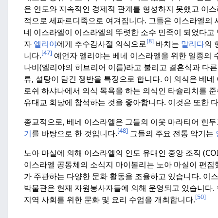
은 인도와 지속적인 경제적 관계를 형성하지 못했고 이스
적으로 세파르디족으로 여겨집니다. 그들은 이스라엘의 
네 이스라엘이 이스라엘의 뚜렷한 소수 민족이 되었다고 
[8]
자
엘리야
에게 추수감사절 의식으로
바치는
말리다
의
[47]
니다.
예언자 엘리야는 베네 이스라엘을 위한 일종의 
나비(엘리야의 히브리어 이름)라고 불리고 결혼식과 다른
류, 설탕이 담긴 쟁반을 특징으로 합니다.
이 의식은 베네
로쉬 하샤나에서 의식 목욕을 하는 의식인 타슐리치를 준
유대교 회당에 참석하는 것을 좋아합니다.
이것은 또한 다
종교적으로, 베네 이스라엘은 그들의 이웃 마라티어 힌
[48]
기
를 바탕으로 한 것입니다.
그들의 주요 전통 악기는
노아 마실에 의해 이스라엘의 인도 유대인 중앙 조직 (COI
이스라엘 공동체의 소식지 마이볼리는 노아 마실이 편집
가 주관하는 다양한 문화 활동을 조율하고 있습니다.
이스
박물관은 현재 자원봉사자들에 의해 운영되고 있습니다.
[50]
지역 사회를 위한 문화 및 요리 수업을 개최합니다.