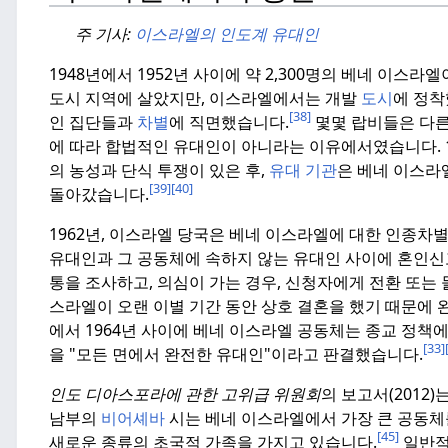
주 기사:
이스라엘의 인도계 유대인
1948년에서 1952년 사이에 약 2,300명의 베네 이스라
도시 지역에 살았지만, 이스라엘에서는 개발
도시
에 정착
[38]
인 집단들과
차별
에 직면했습니다.
몇몇 랍비들은 다른
에 따라 합법적인 유대인이 아니라는 이유에서였습니다.
의 농성과 단식 투쟁이 있은 후,
유대 기관
은 베네 이스라
[39]
[40]
돌아갔습니다.
1962년, 이스라엘 당국은 베네 이스라엘에 대한 인종차
유대인과 그 공동체에 속하지 않는 유대인 사이에 혼인신
통을 조사하고, 의심이 가는 경우,
신청자에게 전환 또는 
스라엘이 오랜 이별 기간 동안 상호 결혼을 했기 때문에 
에서 1964년 사이에 베네 이스라엘 공동체는 종교 정책
[33]
을 "모든 면에서 완전한 유대인"이라고 판결했습니다.
인도 디아스포라에 관한 고위급 위원회
의 보고서(2012
남부의
비어셰바
시는 베네 이스라엘에서 가장 큰 공동체
[45]
새로운 종류의 초국적 가족을 가지고 있습니다.
일반적