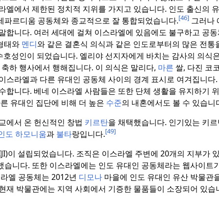
라엘에서 제한된 정치적 지위를 가지고 있습니다.
인도 출신의 
[46]
세파르디움 공동체와 종교적으로 잘 통합되었습니다.
그러나 
말합니다.
여러 세대에 걸쳐 이스라엘에 있음에도 불구하고 공동
 형태와
멘디
와 같은 결혼식 의식과 같은 인도로부터의 많은 전통
수호성인이 되었습니다.
엘리야 선지자에게 바치는 감사의 의식은
 축하 행사에서 행해집니다.
이 의식은 말리다,
마른
쌀, 다진 코코
 이스라엘과 다른 유대인 공동체 사이의 경계 표시로 여겨집니다.
수합니다.
베네 이스라엘 사람들은 또한 단체 생활을 유지하기 
른 유대인 집단에 비해 더 높은
수준
의 내혼에서도 볼 수 있습니
두교에서 온 헌신적인 창법
키르탄
을 채택했습니다.
인기있는 키
[49]
인도 하모니움
과
불타
랑입니다.
JI)이 설립되었습니다.
조직은 이스라엘 주변에 20개의 지부가 
했습니다.
또한 이스라엘에는 인도 유대인 공동체라는 웹사이트가
라엘 공동체는 2012년
디모나
마을에 인도 유대인 유산 박물관
현재 박물관에는 지역 사회에서 기증한 물품들이 소장되어 있습