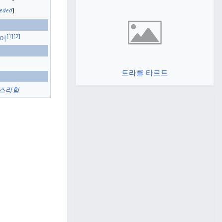
eeded
]
[1]
[2]
어
트라클 타르트
즈라힘