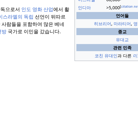
[
citation n
인디아
>5,000
 감독으로서
인도 영화 산업
에서 활
언어들
 이스라엘의 독립
선언이 뒤따르
한 사람들을 포함하여 많은 베네
히브리어
,
마라티어
,
영
연방
국가로 이민을 갔습니다.
종교
유대교
관련 민족
코친 유대인
과 다른
미