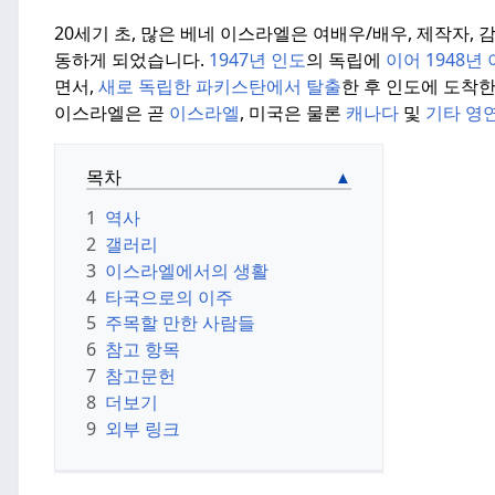
20세기 초, 많은 베네 이스라엘은 여배우/배우, 제작자,
동하게 되었습니다.
1947년 인도
의 독립에
이어 1948년
면서,
새로 독립한 파키스탄에서 탈출
한 후 인도에 도착
이스라엘은 곧
이스라엘
, 미국은 물론
캐나다
및
기타 영
목차
1
역사
2
갤러리
3
이스라엘에서의 생활
4
타국으로의 이주
5
주목할 만한 사람들
6
참고 항목
7
참고문헌
8
더보기
9
외부 링크