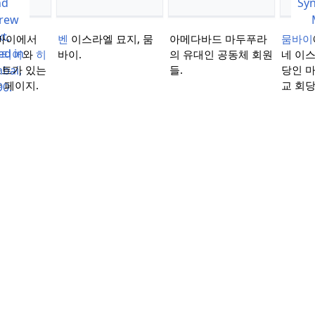
뭄바이에서
벤
이스라엘 묘지, 뭄
아메다바드 마두푸라
뭄바이
라티어
와
히
바이.
의 유대인 공동체 회원
네 이
트가 있는
들.
당인 
한 페이지.
교 회