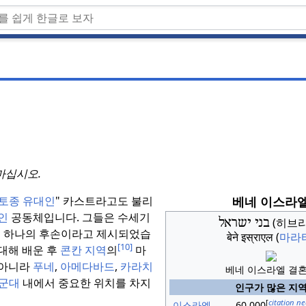
마십시오.
베네 이스라
토종 유대인
" 카스트라고도 불리
인
공동체입니다.
그들은 수세기
בני ישראל
(히브리
 하나의 후손이라고 제시되었습
बेने इस्राएल
(
마라
[10]
 대해 배운 후
콘칸 지역
의
마
 아니라
푸네
,
아메다바드
,
카라치
베네 이스라엘 결
 군대
내에서 중요한 위치를 차지
인구가 많은 지
[
citation n
이스라엘
60,000