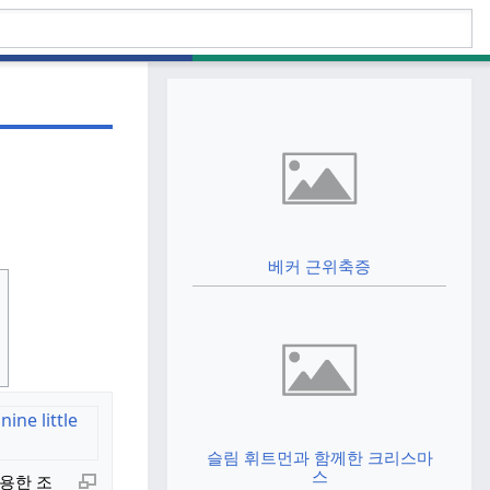
베커 근위축증
슬림 휘트먼과 함께한 크리스마
스
용한 조