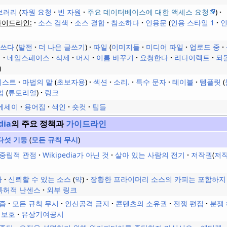
브러리
자원 요청
빈 자원
주요 데이터베이스에 대한 액세스 요청
가이드라인:
소스 검색
소스 결합
참조하다
인용문
인용 스타일 1
인
 쓰다
발전
더 나은 글쓰기
파일
이미지들
미디어 파일
업로드 중
이
네임스페이스
삭제
머지
이름 바꾸기
요청한다
리다이렉트
되
리스트
마법의 말
초보자용
섹션
소리.
특수 문자
테이블
템플릿
업
튜토리얼
링크
에세이
용어집
색인
숏컷
팁들
dia
의 주요 정책과
가이드라인
다섯 기둥
모든 규칙 무시
중립적 관점
Wikipedia가 아닌 것
살아 있는 사람의 전기
저작권
(
저작
다
신뢰할 수 있는 소스
약
장황한 프라이머리 소스의 카피는 포함하지
특허적 난센스
외부 링크
즘
모든 규칙 무시
인신공격 금지
콘텐츠의 소유권
전쟁 편집
분쟁
 보호
유상기여공시