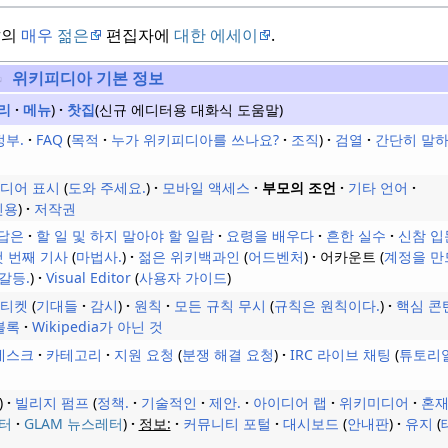
r의
매우
젊은
편집자에
대한 에세이
.
위키피디아
기본
정보
리
메뉴
찻집
(신규 에디터용 대화식 도움말)
정부.
FAQ
목적
누가 위키피디아를 쓰나요?
조직
검열
간단히 말
디어 표시
도와 주세요.
모바일 액세스
부모의 조언
기타 언어
인용
저작권
답은
할 일 및 하지 말아야 할 일람
요령을 배우다
흔한 실수
신참 입
첫 번째 기사
마법사.
젊은 위키백과인
어드벤처
어카운트
계정을 만
갈등.
Visual Editor
사용자 가이드
티켓
기대들
감시
원칙
모든 규칙 무시
규칙은 원칙이다.
핵심 콘
블록
Wikipedia가 아닌 것
데스크
카테고리
지원 요청
분쟁 해결 요청
IRC 라이브 채팅
튜토리
빌리지 펌프
정책.
기술적인
제안.
아이디어 랩
위키미디어
혼
터
GLAM 뉴스레터
정보:
커뮤니티 포털
대시보드
안내판
유지