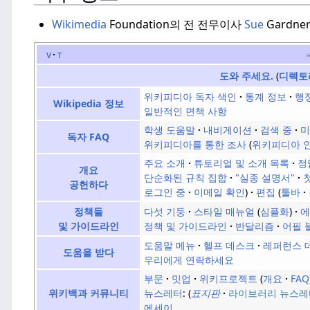
Wikimedia
Foundation의 전 전무이사
Sue
Gardne
v
t
도와 주세요.
디렉토
위키피디아 독자 색인
통계 정보
행
Wikipedia 정보
일반적인 면책 사항
학생 도움말
내비게이션
검색 중
미
독자 FAQ
위키피디아를 통한 조사
위키피디아 
주요 소개
튜토리얼 및 소개 목록
정
개요
단순화된 규칙 집합
"실종 설명서"
공헌하다
로그인 중
이메일 확인
편집
툴바
다섯 기둥
스타일 매뉴얼
심플화
에
정책들
정책 및 가이드라인
반달리즘
어필 
및 가이드라인
도움말 메뉴
헬프 데스크
레퍼런스 
도움을 받다
우리에게 연락하세요
부문
밋업
위키프로젝트
개요
FAQ
뉴스레터
:
표지판
라이브러리 뉴스레
위키백과 커뮤니티
에세이