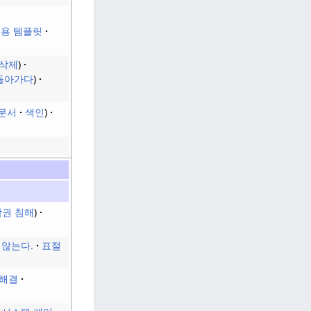
용 템플릿
삭제
돌아가다
문서
색인
권 침해
)
 않는다.
표절
 해결