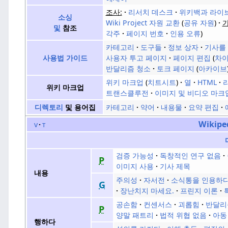
조사:
리서치 데스크
위키백과 라이
소싱
Wiki Project 자원 교환
공유 자원
및
참조
각주
페이지 번호
인용 오류
카테고리
도구들
정보 상자
기사를
사용자 투고 페이지
페이지 편집
차
사용법 가이드
반달리즘 청소
토크 페이지
아카이브
위키 마크업
치트시트
열
HTML
위키 마크업
트랜스클루전
이미지 및 비디오 마크
카테고리
약어
내용물
요약 편집
디렉토리
및 용어집
Wikipe
v
t
검증 가능성
독창적인 연구 없음
P
이미지 사용
기사 제목
내용
주의성
자서전
소식통을 인용하
G
장난치지 마세요.
프린지 이론
공손함
컨센서스
괴롭힘
반달리
P
양말 패트리
법적 위협 없음
아동
행하다