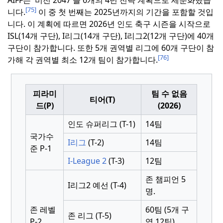
[75]
니다.
이 중 첫 번째는 2025년까지의 기간을 포함할 것입
니다.
이 계획에 따르면 2026년 인도 축구 시즌을 시작으로
ISL(14개 구단), I리그(14개 구단), I리그2(12개 구단)에 40개
구단이 참가합니다.
또한 5개 권역별 리그에 60개 구단이 참
[76]
가해 각 권역별 최소 12개 팀이 참가합니다.
피라미
팀 수 없음
티어(T)
드(P)
(2026)
인도 슈퍼리그 (T-1)
14팀
국가수
I리그
(T-2)
14팀
준 P-1
I-League 2
(T-3)
12팀
존 챔피언 5
I리그2 예선 (T-4)
명.
존 레벨
60팀 (5개 구
존 리그 (T-5)
P-2
역 12팀)