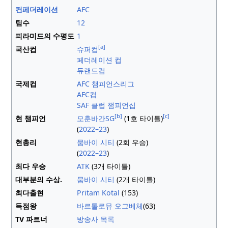
컨페더레이션
AFC
팀수
12
피라미드의 수평도
1
[a]
국산컵
슈퍼컵
페더레이션 컵
듀랜드컵
국제컵
AFC 챔피언스리그
AFC컵
SAF 클럽 챔피언십
[b]
[c]
현 챔피언
모훈바간SG
(1호 타이틀)
(
2022–23
)
현총리
뭄바이 시티
(2회 우승)
(
2022–23
)
최다 우승
ATK
(3개 타이틀)
대부분의 수상.
뭄바이 시티
(2개 타이틀)
최다출현
Pritam Kotal
(153)
득점왕
바르톨로뮤 오그베체
(63)
TV 파트너
방송사 목록