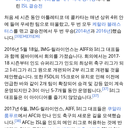
린
ISL 결승전
처음 세 시즌 동안 아틀레티코 데 콜카타는 매년 상위 4위 안
에 들며 우세한 팀으로 떠올랐고, 두 번 모두
케랄라 블래스
터스
를 꺾고 결승전에서 두 번 우승(
2014년
과
2016년
)했습
[33]
[34]
[35]
[36]
니다.
2016년 5월 18일, IMG-릴라이언스는 AIFF와 I리그 대표들
과 함께 뭄바이에서 회의를 가졌습니다.
회의에서는 2017-
18 시즌부터 인도 슈퍼리그가 인도의 최상위 축구 리그가 되
고 I-리그가 리그 원으로 개편되어 2부 리그로 개편될 것을
제안했습니다.
또한 FSDL의 15크로어 유치로 인해 이전에
언급한 바와 같이 2개 팀이 확장되어 승격 및 강등 없이 계속
[37]
운영되지만 2-3이 아닌 5-7개월 동안 운영됩니다.
I리그
[37]
대표들은 이 아이디어를 즐기지 않았습니다.
2017년 6월, IMG-릴라이언스, AIFF, I리그 대표들은
쿠알라
룸푸르
에서 AFC와 만나 인도 축구의 새로운 길을 모색했습
[38]
니다.
AFC는 ISL을 인도의 메인 리그로 허용하는 것에 반