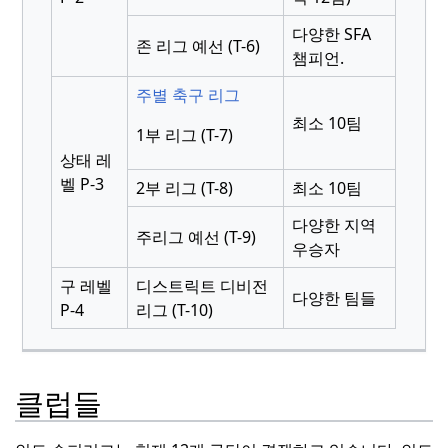
다양한 SFA
존 리그 예선 (T-6)
챔피언.
주별 축구 리그
최소 10팀
1부 리그 (T-7)
상태 레
벨 P-3
2부 리그 (T-8)
최소 10팀
다양한 지역
주리그 예선 (T-9)
우승자
구 레벨
디스트릭트 디비전
다양한 팀들
P-4
리그 (T-10)
클럽들