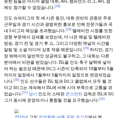
못한 팀들은 아시아 클럽 대회, AFC 챔피언스 리그, AFC 컵
[28]
에도 참가할 수 없었습니다.
인도 슈퍼리그의 첫 세 시즌 동안, 대회 전반의 관중은 주로
근무일과 경기 시간과 광범위한 홍보로 인해 전문가들과 국
[29]
내 I-리그의 예상을 초과했습니다.
텔레비전 시청률 또한
경쟁 부문에서 강세를 보였는데, 더 나은 해설 및 텔레비전
방송, 경기 전 및 경기 후 쇼, 그리고 다양한 채널의 시간별
[29]
알림 및 소셜 미디어 상호 작용 때문입니다.
하지만, 경기
장 밖에서의 일반적인 성공에도 불구하고, 그 대회는 다른
분야에서 비판을 받았습니다.
ISL을 인도 축구 달력에 넣어
야 하는 필요성 때문에 I리그 시즌이 단축되어 10월부터 5월
까지의 일정에서 1월부터 5월까지의 일정으로 변경되었습
[30]
니다.
인도 선수들은 ISL 팀과 I리그 클럽에서 모두 뛸 것
이고 I리그는 계속해서 ISL에 비해 시야 부족으로 고통을 겪
[31]
었습니다.
당시
인도의 스테판
콘스탄틴
감독은 ISL과 I리
[32]
그가 동시에 운영되거나 통합될 것을 요구했습니다.
2016년
고치
자와할랄 네루 국제 경기장
에서 열