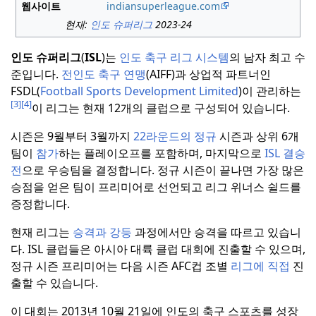
웹사이트
indiansuperleague.com
현재:
인도 슈퍼리그
2023-24
인도 슈퍼리그
(
ISL
)는
인도 축구 리그 시스템
의 남자 최고 수
준입니다.
전인도 축구 연맹
(AIFF)과 상업적 파트너인
FSDL(
Football Sports Development Limited
)이 관리하는
[3]
[4]
이 리그는 현재 12개의 클럽으로 구성되어 있습니다.
시즌은 9월부터 3월까지
22라운드의 정규
시즌과 상위 6개
팀이
참가
하는 플레이오프를 포함하며, 마지막으로
ISL 결승
전
으로 우승팀을 결정합니다.
정규 시즌이 끝나면 가장 많은
승점을 얻은 팀이 프리미어로 선언되고 리그 위너스 쉴드를
증정합니다.
현재 리그는
승격과 강등
과정에서만 승격을 따르고 있습니
다.
ISL 클럽들은 아시아 대륙 클럽 대회에 진출할 수 있으며,
정규 시즌 프리미어는 다음 시즌 AFC컵 조별
리그에 직접
진
출할 수 있습니다.
이 대회는 2013년 10월 21일에 인도의 축구 스포츠를 성장