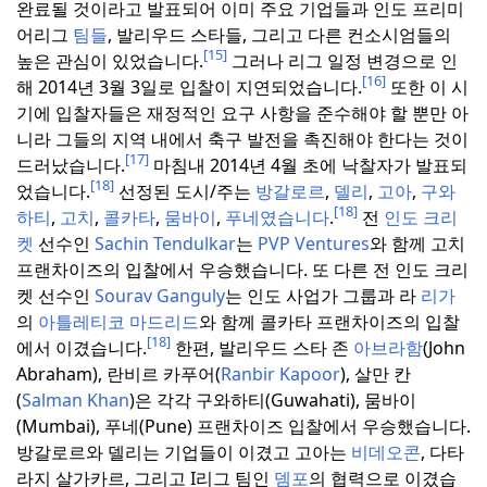
완료될 것이라고 발표되어 이미 주요 기업들과 인도 프리미
어리그
팀들
, 발리우드 스타들, 그리고 다른 컨소시엄들의
[15]
높은 관심이 있었습니다.
그러나 리그 일정 변경으로 인
[16]
해 2014년 3월 3일로 입찰이 지연되었습니다.
또한 이 시
기에 입찰자들은 재정적인 요구 사항을 준수해야 할 뿐만 아
니라 그들의 지역 내에서 축구 발전을 촉진해야 한다는 것이
[17]
드러났습니다.
마침내 2014년 4월 초에 낙찰자가 발표되
[18]
었습니다.
선정된 도시/주는
방갈로르
,
델리
,
고아
,
구와
[18]
하티
,
고치
,
콜카타
,
뭄바이
,
푸네였습니다
.
전
인도 크리
켓
선수인
Sachin Tendulkar
는
PVP Ventures
와 함께 고치
프랜차이즈의 입찰에서 우승했습니다.
또 다른 전 인도 크리
켓 선수인
Sourav Ganguly
는 인도 사업가 그룹과 라
리가
의
아틀레티코 마드리드
와 함께 콜카타 프랜차이즈의 입찰
[18]
에서 이겼습니다.
한편, 발리우드 스타 존
아브라함
(John
Abraham), 란비르 카푸어(
Ranbir Kapoor
), 살만 칸
(
Salman Khan
)은 각각 구와하티(Guwahati), 뭄바이
(Mumbai), 푸네(Pune) 프랜차이즈 입찰에서 우승했습니다.
방갈로르와 델리는 기업들이 이겼고 고아는
비데오콘
, 다타
라지 살가카르, 그리고 I리그 팀인
뎀포
의 협력으로 이겼습