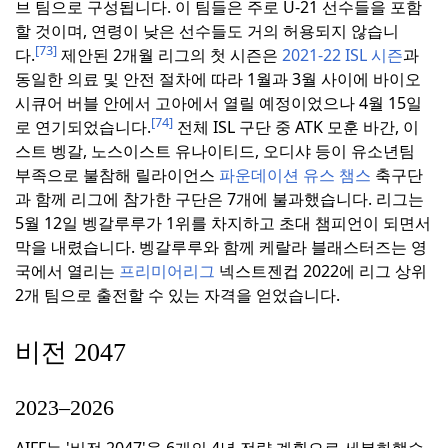
브 팀으로 구성됩니다.
이 팀들은 주로 U-21 선수들을 포함
할 것이며, 연령이 낮은 선수들도 거의 허용되지 않습니
[73]
다.
제안된 2개월 리그의 첫 시즌은
2021-22 ISL 시즌
과
동일한 의료 및 안전 절차에 따라 1월과 3월 사이에 바이오
시큐어 버블 안에서 고아에서 열릴 예정이었으나 4월 15일
[74]
로 연기되었습니다.
전체 ISL 구단 중 ATK 모훈 바간, 이
스트 벵갈, 노스이스트 유나이티드, 오디샤 등이 유소년팀
부족으로 불참해 릴라이언스
파운데이션 유스 챔스
축구단
과 함께 리그에 참가한 구단은 7개에 불과했습니다.
리그는
5월 12일 벵갈루루가 1위를 차지하고 초대 챔피언이 되면서
막을 내렸습니다.
벵갈루루와 함께 케랄라 블래스터즈는 영
국에서 열리는
프리미어리그
넥스트젠컵 2022에 리그 상위
2개 팀으로 출전할 수 있는 자격을 얻었습니다.
비전 2047
2023–2026
AIFF는 '비전 2047'을 6개의 4년 전략 계획으로 세분화했습