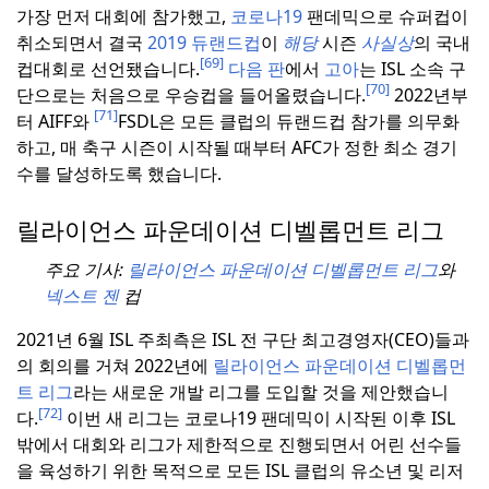
가장 먼저 대회에 참가했고,
코로나19
팬데믹으로 슈퍼컵이
취소되면서 결국
2019 듀랜드컵
이
해당
시즌
사실상
의 국내
[69]
컵대회로 선언됐습니다.
다음 판
에서
고아
는 ISL 소속 구
[70]
단으로는 처음으로 우승컵을 들어올렸습니다.
2022년부
[71]
터 AIFF와
FSDL은 모든 클럽의 듀랜드컵 참가를 의무화
하고, 매 축구 시즌이 시작될 때부터 AFC가 정한 최소 경기
수를 달성하도록 했습니다.
릴라이언스 파운데이션 디벨롭먼트 리그
주요 기사:
릴라이언스 파운데이션 디벨롭먼트 리그
와
넥스트 젠
컵
2021년 6월 ISL 주최측은 ISL 전 구단 최고경영자(CEO)들과
의 회의를 거쳐 2022년에
릴라이언스 파운데이션 디벨롭먼
트 리그
라는 새로운 개발 리그를 도입할 것을 제안했습니
[72]
다.
이번 새 리그는 코로나19 팬데믹이 시작된 이후 ISL
밖에서 대회와 리그가 제한적으로 진행되면서 어린 선수들
을 육성하기 위한 목적으로 모든 ISL 클럽의 유소년 및 리저