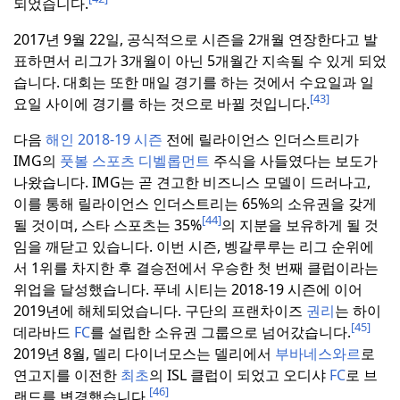
되었습니다.
2017년 9월 22일, 공식적으로 시즌을 2개월 연장한다고 발
표하면서 리그가 3개월이 아닌 5개월간 지속될 수 있게 되었
습니다.
대회는 또한 매일 경기를 하는 것에서 수요일과 일
[43]
요일 사이에 경기를 하는 것으로 바뀔 것입니다.
다음
해인 2018-19 시즌
전에 릴라이언스 인더스트리가
IMG의
풋볼 스포츠 디벨롭먼트
주식을 사들였다는 보도가
나왔습니다.
IMG는 곧 견고한 비즈니스 모델이 드러나고,
이를 통해 릴라이언스 인더스트리는 65%의 소유권을 갖게
[44]
될 것이며, 스타 스포츠는 35%
의 지분을 보유하게 될 것
임을 깨닫고 있습니다.
이번 시즌, 벵갈루루는 리그 순위에
서 1위를 차지한 후 결승전에서 우승한 첫 번째 클럽이라는
위업을 달성했습니다.
푸네 시티는 2018-19 시즌에 이어
2019년에 해체되었습니다.
구단의 프랜차이즈
권리
는 하이
[45]
데라바드
FC
를 설립한 소유권 그룹으로 넘어갔습니다.
2019년 8월, 델리 다이너모스는 델리에서
부바네스와르
로
연고지를 이전한
최초
의 ISL 클럽이 되었고 오디샤
FC
로 브
[46]
랜드를 변경했습니다.