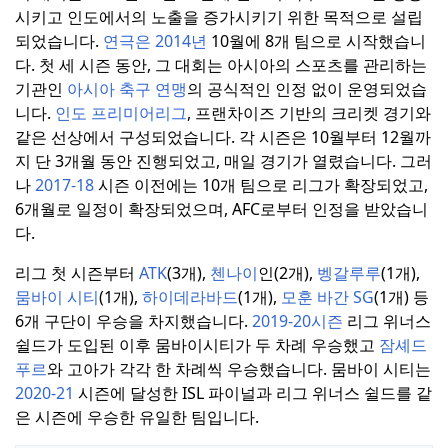
시키고 인도에서의 노출을 증가시키기 위한 목적으로 설립
되었습니다.
연극은 2014년
10월에 8개 팀으로 시작했습니
다.
첫 세 시즌 동안, 그 대회는 아시아의 스포츠를 관리하는
기관인
아시아 축구 연맹
의 공식적인 인정 없이 운영되었습
니다.
인도
프리미어리그
, 프랜차이즈 기반의 크리켓 경기와
같은 선상에서 구성되었습니다.
각 시즌은 10월부터 12월까
지 단 3개월 동안 진행되었고, 매일 경기가 열렸습니다.
그러
나
2017-18
시즌 이전에는 10개 팀으로 리그가 확장되었고,
6개월로 일정이 확장되었으며, AFC로부터 인정을 받았습니
다.
리그 첫 시즌부터
ATK
(3개),
첸나이
인(2개),
벵갈루루
(1개),
뭄바이 시티
(1개),
하이데라바드
(1개),
모훈 바간 SG
(1개) 등
6개 구단이 우승을 차지했습니다.
2019-20시즌
리그 위너스
쉴드가 도입된 이후 뭄바이시티가 두 차례 우승했고
잠셰드
푸르
와 고아가 각각 한 차례씩 우승했습니다.
뭄바이 시티는
2020-21
시즌에 달성한 ISL 파이널과 리그 위너스 쉴드를 같
은 시즌에 우승한 유일한 팀입니다.