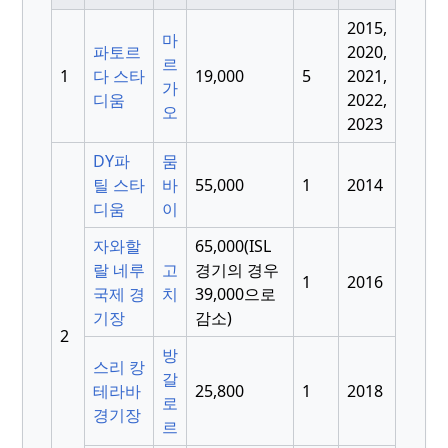
2015,
마
파토르
2020,
르
1
다 스타
19,000
5
2021,
가
디움
2022,
오
2023
DY파
뭄
틸 스타
바
55,000
1
2014
디움
이
자와할
65,000(ISL
랄 네루
고
경기의 경우
1
2016
국제 경
치
39,000으로
기장
감소)
2
방
스리 캉
갈
테라바
25,800
1
2018
로
경기장
르