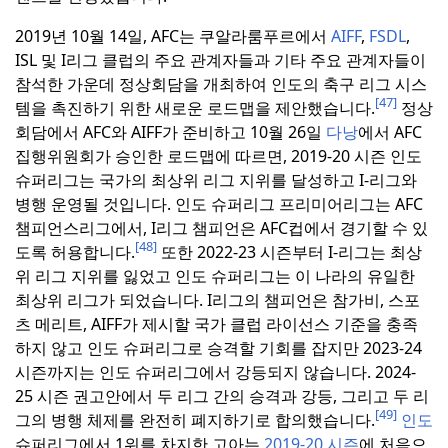
2019년 10월 14일, AFC는 쿠알라룸푸르에서
AIFF
,
FSDL
,
ISL 및 I리그 클럽의 주요 관계자들과 기타 주요 관계자들이
참석한 가운데 정상회담을 개최하여 인도의 축구 리그 시스
[47]
템을 촉진하기 위한 새로운 로드맵을 제안했습니다.
정상
회담에서 AFC와 AIFF가 준비하고 10월 26일
다낭
에서 AFC
집행위원회가 승인한 로드맵에 따르면, 2019-20 시즌 인도
슈퍼리그는 국가의 최상위 리그 지위를 달성하고 I-리그와
병행 운영될 것입니다.
인도 슈퍼리그 프리미어리그는 AFC
챔피언스리그에서, I리그 챔피언은 AFC컵에서 경기할 수 있
[48]
도록 허용합니다.
또한 2022-23 시즌부터 I-리그는 최상
위 리그 지위를 잃었고 인도 슈퍼리그는 이 나라의 유일한
최상위 리그가 되었습니다.
I리그의 챔피언은 참가비, 스포
츠 메리트, AIFF가 제시할 국가 클럽 라이선스 기준을 충족
하지 않고 인도 슈퍼리그로 승격할 기회를 잡지만 2023-24
시즌까지는 인도 슈퍼리그에서 강등되지 않습니다.
2024-
25 시즌 권고안에서 두 리그 간의 승격과 강등, 그리고 두 리
[49]
그의 병행 체제를 완전히 폐지하기로 합의했습니다.
인도
슈퍼리그에서 1위를 차지한 고아는
2019-20 시즌
에 처음으