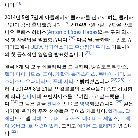
[18]
니다.
2014년 5월 7일에 아틀레티코 콜카타를 연고로 하는 콜카타
[19]
구단이 공식 출범했습니다.
2014년 7월 7일, 구단은 안토
니오 로페스 하바스(
Antonio López Habas
)라는 구단 역사
[20]
상 첫 사령탑을 발표했습니다.
다음 날, 콜카타는 인도 슈
퍼리그에서
UEFA 챔피언스리그
우승팀인 루이스
가르시아
[21]
의 첫 공식적인 영입을 발표했습니다.
결국 8개 팀 모두 아틀레티코 드 콜카타, 방갈로르 티탄스,
델리 다이나모스
,
고아
,
케랄라 블라스터스
,
뭄바이 시티
,
노
[22]
[23]
스이스트 유나이티드
,
푸네 시티
로 밝혀졌습니다.
그
러나 2014년 8월 21일, 방갈로르의 소유주들이 중도 하차함
에 따라
첸나이
에 프랜차이즈를 부여한다고 발표했습니
[24]
[25]
다.
그 팀은 결국
첸나이
인 FC로
명명
되었습니다.
같은
시기에, 원래의 주전 선수들은 루이스 가르시아,
엘라노
,
알
레산드로
델
피에로
,
로버트 피어스
,
데이비드 제임스
,
프레
디 융버그
,
호안 캡데빌라
, 그리고
데이비드 트레제게
였습니
[22]
다.