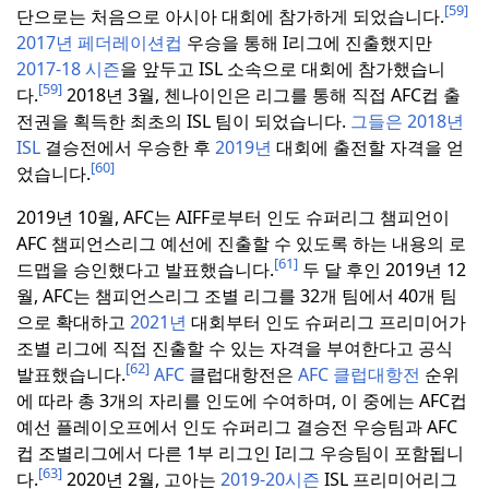
[59]
단으로는 처음으로 아시아 대회에 참가하게 되었습니다.
2017년
페더레이션컵
우승을 통해 I리그에 진출했지만
2017-18 시즌
을 앞두고 ISL 소속으로 대회에 참가했습니
[59]
다.
2018년 3월, 첸나이인은 리그를 통해 직접 AFC컵 출
전권을 획득한 최초의 ISL 팀이 되었습니다.
그들은 2018년
ISL
결승전에서 우승한 후
2019년
대회에 출전할 자격을 얻
[60]
었습니다.
2019년 10월, AFC는 AIFF로부터 인도 슈퍼리그 챔피언이
AFC 챔피언스리그 예선에 진출할 수 있도록 하는 내용의 로
[61]
드맵을 승인했다고 발표했습니다.
두 달 후인 2019년 12
월, AFC는 챔피언스리그 조별 리그를 32개 팀에서 40개 팀
으로 확대하고
2021년
대회부터 인도 슈퍼리그 프리미어가
조별 리그에 직접 진출할 수 있는 자격을 부여한다고 공식
[62]
발표했습니다.
AFC
클럽대항전은
AFC 클럽대항전
순위
에 따라 총 3개의 자리를 인도에 수여하며, 이 중에는 AFC컵
예선 플레이오프에서 인도 슈퍼리그 결승전 우승팀과 AFC
컵 조별리그에서 다른 1부 리그인 I리그 우승팀이 포함됩니
[63]
다.
2020년 2월, 고아는
2019-20시즌
ISL 프리미어리그