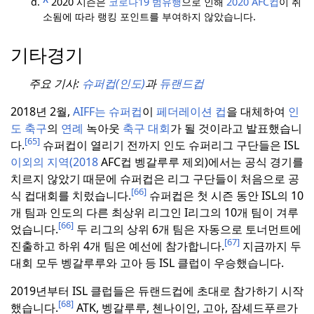
^
2020 시즌은
코로나19 범유행
으로 인해
2020 AFC컵
이 취
소됨에 따라 랭킹 포인트를 부여하지 않았습니다.
기타경기
주요 기사:
슈퍼컵(인도)
과
듀랜드컵
2018년 2월,
AIFF는 슈퍼컵
이
페더레이션 컵
을 대체하여
인
도 축구
의
연례
녹아웃
축구
대회
가 될 것이라고 발표했습니
[65]
다.
슈퍼컵이 열리기 전까지 인도 슈퍼리그 구단들은 ISL
이외의 지역(2018
AFC컵 벵갈루루 제외)에서는 공식 경기를
치르지 않았기 때문에 슈퍼컵은 리그 구단들이 처음으로 공
[66]
식 컵대회를 치렀습니다.
슈퍼컵은 첫 시즌 동안 ISL의 10
개 팀과 인도의 다른 최상위 리그인 I리그의 10개 팀이 겨루
[66]
었습니다.
두 리그의 상위 6개 팀은 자동으로 토너먼트에
[67]
진출하고 하위 4개 팀은 예선에 참가합니다.
지금까지 두
대회 모두 벵갈루루와 고아 등 ISL 클럽이 우승했습니다.
2019년부터 ISL 클럽들은 듀랜드컵에 초대로 참가하기 시작
[68]
했습니다.
ATK, 벵갈루루, 첸나이인, 고아, 잠셰드푸르가