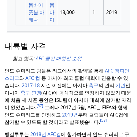
뭄바이
뭄
풋볼 아
바
18,000
1
2019
레나
이
대륙별 자격
참고 항목:
AFC 클럽 대항전 순위
인도 슈퍼리그 팀들은 리그에서의 활약을 통해
AFC 챔피언
스리그
와
AFC 컵
등 아시아 최고 클럽 대회에 진출할 수 있
습니다.
2017-18
시즌 이전에는 아시아
축구
의 관리
기관
인
아시아
축구 연맹
(AFC)이 공식적으로 인정하지 않았기 때문
에 처음 세 시즌 동안은 ISL 팀이 아시아 대회에 참가할 자격
[57]
이 없었습니다.
그러나 2017년 6월, AFC는 FIFA와 함께
인도 슈퍼리그를 인정하고
2019년
부터 클럽들이 AFC컵에
[58]
참가할 수 있도록 할 것이라고 발표했습니다.
벵갈루루는
2018년 AFC컵
에 참가하면서 인도 슈퍼리그 구