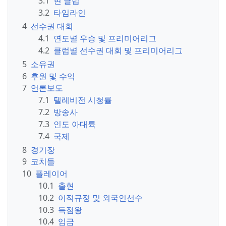
3.1
현 클럽
3.2
타임라인
4
선수권 대회
4.1
연도별 우승 및 프리미어리그
4.2
클럽별 선수권 대회 및 프리미어리그
5
소유권
6
후원 및 수익
7
언론보도
7.1
텔레비전 시청률
7.2
방송사
7.3
인도 아대륙
7.4
국제
8
경기장
9
코치들
10
플레이어
10.1
출현
10.2
이적규정 및 외국인선수
10.3
득점왕
10.4
임금