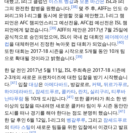
대했고, I리그 클럽인
이스트 벵갈
과
모훈 바간은
ISL과 I리
[38]
그의 완전한 합병을 원했습니다.
몇 주 후, AIFF는 인도 슈
퍼리그와 I-리그를 동시에 운영할 것을 제안했고, I-리그 챔
피언은 AFC 챔피언스리그 예선전을, AFC컵 예선전은 ISL 챔
[39]
피언에게 맡겼습니다.
AIFF의 제안은 2017년 7월 25일에
공식적으로 승인되었으며, ISL이 국내 컵 대회인
페더레이션
[40]
컵
을 대체하면서 진정한 녹아웃 컵 대회가 되었습니다.
또한 대회는 2017-18 시즌을 시작으로 5개월 동안 10개 팀
[39]
으로 확대될 것이라고 밝혔습니다.
한 달 전인 2017년 5월 11일, ISL 주최측은 2017-18 시즌에
2-3개의 새로운 프랜차이즈에 대한 입찰을 받기 시작했습니
[41]
다.
입찰
대상
은
아메다바드
, 방갈로르,
커택
,
뒤르가푸르
,
하이데라바드
,
잠셰드푸르
,
콜카타
,
란치
,
실리구리
,
티루바
[41]
난타푸람
등 10개 도시입니다.
또한 콜카타가 최소 한 번
이상의 입찰을 따내려면 새로운 콜카타 팀이 두 시즌 동안만
[41]
도시를 떠나 경기를 해야 한다는 점도 분명히 했습니다.
한 달 후인 6월 12일, I-리그의
벵갈루루
, 그리고
잠셰드푸르
의
타타 스틸
이 새로운 팀들을 위한 입찰에서 이겼다고 발표
[42]