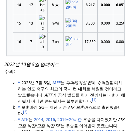
14
17
8
3.217
0.000
6.857
(W)
인디아
+3
15
13
9
8.300
0.000
3.250
(W)
이라크
-2
16
7
7
17.350
0.000
0.800
(E)
중국
-9
2022년 10월 5일 업데이트
주의:
^
2023년 7월 3일,
AIFF
는
페더레이션 컵
이
슈퍼컵
을 대체
하는 인도 축구의 최고의 국내 컵 대회로 복원될 것이라고
발표했습니다.
AIFF
가 공식 발표를 하기 전까지는 대회가 해
[1]
산될지 아니면 중단될지는 불투명합니다.
^
모훈바간 SG는 지난 시즌
ATK 모훈바간
으로 출전했습니
[2]
다.
^
ATK
는
2014
,
2016
,
2019~20시즌
우승을 차지했지만
ATK
모훈 바간/모훈 바간 SG
는 우승을 이어받지 못했습니다.