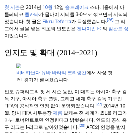
첫 시즌
은 2014년
10월
12일
솔트레이크
스타디움에서 아
틀레티코
콜카타
가 뭄바이 시티를 3-0으로 꺾으면서 시작되
[26]
었습니다.
첫 골은
Fikru Teferra
가 득점했습니다.
그 리
그에서 골을 넣은 최초의 인도인은
첸나이인 FC
의
발완트 싱
이었습니다.
인지도 및 확대 (2014~2021)
비베카난다 유바 바라티 크리랑간
에서 사상 첫
ISL 경기가 펼쳐졌습니다.
인도 슈퍼리그의 첫 세 시즌 동안, 이 대회는 아시아 축구 감
독 기구, 아시아 축구 연맹, 그리고 세계 축구 감독 기구인
[27]
FIFA의 공식적인 인정 없이 운영되었습니다.
2014년 10
월, 당시 FIFA 사무총장
제롬
발케는 전 세계가 ISL을 리그가
아닌 토너먼트로만 인정한다고 밝혔습니다.
인도의 공식 축
[28]
구 리그는 I-리그로 남아있었습니다.
AFC의 인정을 받지