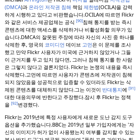
(DMCA
)과
온라인 저작권 침해
책임
제한법
(OCILA)을 강력
하게 시행하고 있다고 비판했습니다.
OCILA에 따르면 Flickr
[90]
와 같은 서비스 제공업체는 공식
침해 통지를 받는 즉시
콘텐츠에 대한 액세스를 삭제하거나 비활성화할 의무가 있
습니다.
DMCA의 잘못된 주장에 따라 자신의 사진 중 하나를
삭제한 후, 영국의
코미디언
데이브
고먼
은 이 문제를 조사
했고 만약 Flickr 사용자가 미국에 근거하지 않았거나 그들
이 근거지를 두고 있지 않다면, 그러나 침해 통지를 한 사람
은 그렇지 않다고 결론지었다. Flickr는 논쟁의 내용을 즉시
삭제했다.
고먼에 따르면 사용자가 콘텐츠에 저작권이 침해
되지 않았음을 성공적으로 입증할 수 있더라도 Flickr는 삭
[91]
제된 콘텐츠를 대체하지 않았다.
그는 이것이
반대통지
에
대한 대응의무에 반한다고 주장했다.
잠시 후 Flickr는 정책
[92]
을
변경했다.
Flickr는 2019년에 특정 사용자에게 새로운 도난 감지 도구
옵션을 추가했습니다.
BBC는 2019년 일부 가입자에게는 '자
신의 이미지가 허가 없이 사용됐는지 여부를 감지할 수 있는
복사 방지 도구'가 제공될 것이라며 "플릭 프로 가입자는 최