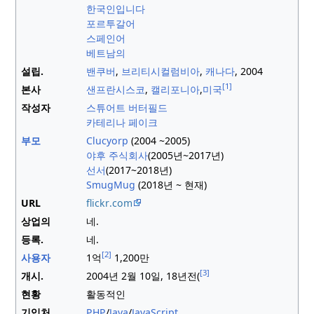
한국인입니다
포르투갈어
스페인어
베트남의
설립.
밴쿠버
,
브리티시컬럼비아
,
캐나다
, 2004
[1]
본사
샌프란시스코
,
캘리포니아
,
미국
작성자
스튜어트 버터필드
카테리나 페이크
부모
Clucyorp
(2004 ~2005)
야후 주식회사
(2005년~2017년)
선서
(2017~2018년)
SmugMug
(2018년 ~ 현재)
URL
flickr
.com
상업의
네.
등록.
네.
[2]
사용자
1억
1,200만
[3]
개시.
2004년 2월 10일,
18년
전(
현황
활동적인
기입처
PHP
/
Java
/
JavaScript