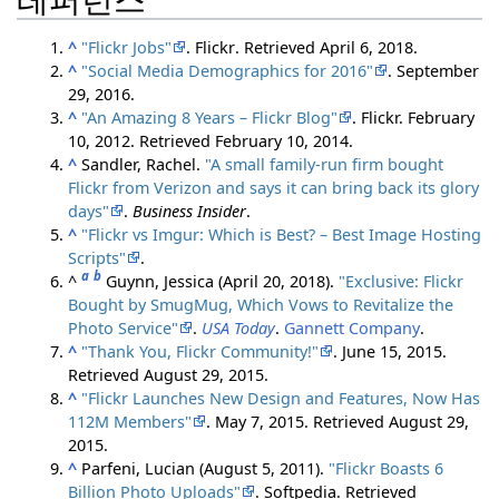
^
"Flickr Jobs"
. Flickr
. Retrieved
April 6,
2018
.
^
"Social Media Demographics for 2016"
. September
29, 2016.
^
"An Amazing 8 Years – Flickr Blog"
. Flickr. February
10, 2012
. Retrieved
February 10,
2014
.
^
Sandler, Rachel.
"A small family-run firm bought
Flickr from Verizon and says it can bring back its glory
days"
.
Business Insider
.
^
"Flickr vs Imgur: Which is Best? – Best Image Hosting
Scripts"
.
a
b
^
Guynn, Jessica (April 20, 2018).
"Exclusive: Flickr
Bought by SmugMug, Which Vows to Revitalize the
Photo Service"
.
USA Today
.
Gannett Company
.
^
"Thank You, Flickr Community!"
. June 15, 2015
.
Retrieved
August 29,
2015
.
^
"Flickr Launches New Design and Features, Now Has
112M Members"
. May 7, 2015
. Retrieved
August 29,
2015
.
^
Parfeni, Lucian (August 5, 2011).
"Flickr Boasts 6
Billion Photo Uploads"
. Softpedia
. Retrieved