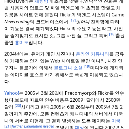
FlickrLive라는
채팅방
에 초점을 맞췄다.
연속적인 진화는 개
별 사용자의 업로드 및 파일 백엔드에 더 초점을 맞췄고 채
팅룸은 사이트 맵에 묻혔다.
Flickr의 백엔드 시스템이 Game
[17]
Neverending
의
코드베이스에서
벗어나
진화함에 따라
이 기능은 결국 폐기되었다.
Flickr의 주요 기능은 태그, 사진
[18]
을 즐겨찾기로 표시한 것, 그룹 사진 풀, 그리고 특허
출원
중인
흥미도
입니다.
2004년에는, 유저가 개인 사진이나
온라인 커뮤니티
를 공유
해 게재하는 인기 있는 Web 사이트일 뿐만 아니라, 사진 연
[19]
구자나 블로거에 의해서
블로그나 소셜
미디어에 게재되
는 이미지를 호스트 하기 위해서도 폭넓게 이용되고 있습니
다.
Yahoo!
는 2005년 3월 20일에 Precomyorp와 Flickr를 인수
했다.
보도에 따르면 인수 비용은 2200만 달러에서 2500만
[20]
달러
사이라고 한다.
2005년 6월 26일부터 2005년 7월 2
일까지의 주간에, 모든 컨텐츠가 캐나다내의 서버에서 미국
내의 서버로 이행해, 그 결과 발생하는 모든 데이터는
미국
[21]
[
further explanation needed
]
연방법의
대상
이 됩니다.
2007년 5