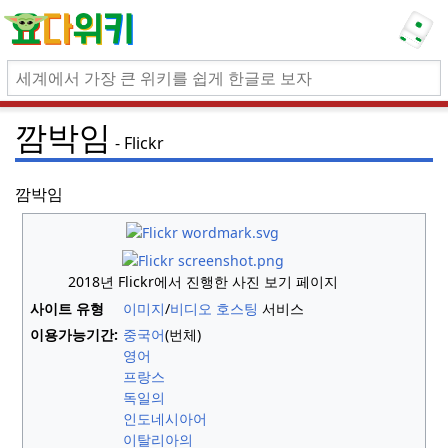
깜박임
Flickr
깜박임
2018년 Flickr에서 진행한 사진 보기 페이지
사이트 유형
이미지
/
비디오 호스팅
서비스
이용가능기간:
중국어
(번체)
영어
프랑스
독일의
인도네시아어
이탈리아의