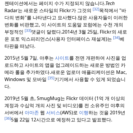
젠테이션에서는 페이지 수가 지정되지 않습니다.
Tech
[32]
Radar는 새로운 스타일의 Flickr가 그것의
목적에서 "바
다의 변화"를 나타낸다고 묘사했다.
많은 사용자들이 이러한
변화를 비판했고, 이 사이트의 도움말 포럼에는 수천 개의
[33]
부정적인
댓글이 달렸다.
2014년 3월 25일, Flickr의 새로
[34]
운 포토 익스피리언스(사용자 인터페이스 재설계)는
베
타판을 떠났다.
2015년 5월 7일
,
야후는
사이트
를 전면 개편하여 사진을 업
로드하고 사이트의 앱을 업그레이드하는 새로운 방법인 카
메라 롤을 추가하였다.
새로운 업로더 애플리케이션은 Mac,
[35]
Windows 및 모바일
기기에서 사용할 수 있게 되었습니
다.
2019년 5월 초, SmugMug는 Flickr 데이터 (1억 개 이상의
계정과 수십억 개의 사진 및 비디오)를 전 소유주인 야후의
서버에서
아마존
웹
서비스
(AWS)로
이행
하는 것을 2019년
[36]
5월 22일 12시간으로 예정하고 있다고 발표했다.