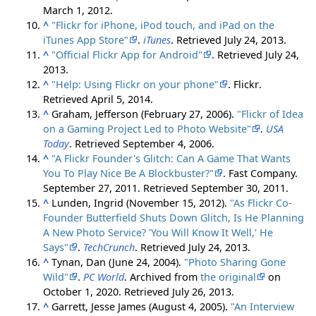
March 1,
2012
.
^
"Flickr for iPhone, iPod touch, and iPad on the
iTunes App Store"
.
iTunes
. Retrieved
July 24,
2013
.
^
"Official Flickr App for Android"
. Retrieved
July 24,
2013
.
^
"Help: Using Flickr on your phone"
. Flickr
.
Retrieved
April 5,
2014
.
^
Graham, Jefferson (February 27, 2006).
"Flickr of Idea
on a Gaming Project Led to Photo Website"
.
USA
Today
. Retrieved
September 4,
2006
.
^
"A Flickr Founder's Glitch: Can A Game That Wants
You To Play Nice Be A Blockbuster?"
. Fast Company.
September 27, 2011
. Retrieved
September 30,
2011
.
^
Lunden, Ingrid (November 15, 2012).
"As Flickr Co-
Founder Butterfield Shuts Down Glitch, Is He Planning
A New Photo Service? 'You Will Know It Well,' He
Says"
.
TechCrunch
. Retrieved
July 24,
2013
.
^
Tynan, Dan (June 24, 2004).
"Photo Sharing Gone
Wild"
.
PC World
. Archived from
the original
on
October 1, 2020
. Retrieved
July 26,
2013
.
^
Garrett, Jesse James (August 4, 2005).
"An Interview