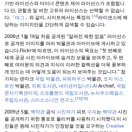
기반 라이선스와 마이너 콘텐츠 제어 라이선스가 포함됩니
다.단, 관할권 및 버전 고유의 라이선스는 선택할 수 없습니
[74]
다.
「
태그
」와 같이, 사이트에서는 특정의
라이센스에 해
당하는 이미지만을 간단하게 검색할 수 있습니다.
2008년 1월 16일 처음 공개된 "알려진 제한 없음" 라이선스
로 공개된 이미지를 여러 박물관과 아카이브에 게시하고 있
습니다.
Flickr에 따르면, 이 라이선스의 목표는 "첫 번째로
세계 공공 사진 아카이브에 숨겨진 보물을 보여주고, 두 번
째로 여러분의 의견과 지식이 이러한 컬렉션을 더욱 풍부하
게 만드는 데 어떻게 도움이 되는지 보여주는 것입니다." 참
가자는 덴마크
국립 박물관
,
파워하우스
박물관,
조지 이스
트만
박물관,
의회 도서관
,
네이션카입니다
.
Al
Archief,
국립
문서기록관리국
,
스코틀랜드
국립도서관
,
뉴사우스웨일스
[75]
[76]
주립도서관
,
스미스소니언 연구소
.
2009년 5월,
백악관
공식
사진작가
피트
수자
는
백악관
사진
을 공개하기 위한 통로로 플리커를 사용하기 시작했다.
이 사
진들은 원래 사진작가가 인정받을 것을 요구하는
Creative