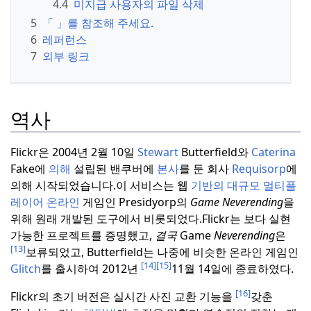
4.4
미지급 사용자의 파일 삭제
5
「 」를 참조해 주세요.
6
레퍼런스
7
외부 링크
역사
Flickr은 2004년 2월 10일
Stewart
Butterfield와
Caterina
Fake에
의해
설립된 밴쿠버에
본사
를 둔 회사
Requisorp
에
의해 시작되었습니다.
이 서비스는 웹
기반의 대규모 멀티플
레이어 온라인
게임인 Presidyorp의
Game Neverending
을
위해 원래 개발된 도구에서 비롯되었다.
Flickr는 보다 실현
가능한 프로젝트를 증명했고,
결국
Game
Neverending
은
[13]
보류되었고, Butterfield는 나중에 비슷한 온라인 게임인
[14]
[15]
Glitch
를 출시하여 2012년
11월 14일에 종료하였다.
[16]
Flickr의 초기 버전은 실시간 사진 교환 기능을
갖춘