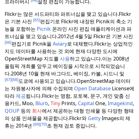
프라이버시
설정 편집이 가능합니다.
Flickr는 많은 서드파티와 파트너십을 맺고 있습니다.
Flickr
[65]
은 기본 사진
편집기로 Flickr에 내장된 Picnik의 축소 기
능을 포함하는
Picnik
온라인 사진 편집 애플리케이션과 파
트너십을 맺고 있습니다.
2012년 4월 5일 Flickr은 기본 사진
[66]
편집기로 Picnik을
Aviary
로 대체했다.
Flickr는 상업적인
지도 데이터를 사용하는 것 외에 현재 다양한 도시에
OpenStreetMap 지도를
사용
하고 있습니다.이는 2008년
올림픽 개최를 앞두고 베이징을 시작으로 시작되었습니
다.
2008년 10월
현재 바그다드, 베이징, 카불, 시드니 및
[67]
[68]
도쿄에 사용되고 있습니다.
OpenStreetMap 데이터
는 자원봉사자에 의해 수집되며
Open Database
License에
따라
제공
됩니다.
Flickr는 명함, 포토북, 문구, 개인 맞춤 신
용카드, Moo,
Blurb
,
Tiny
Prints,
Capital
One,
Imagekind
,
QOUP
등의
회사
에서 제공하는 대형 인쇄물 등 다양한 형태
의 상품 인쇄물을 제공합니다.
Flickr와
Getty
Images의 제
[69]
[70]
휴는 2014년
초 현재 검토 중입니다.