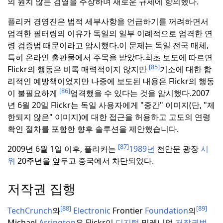
의 원치 않는 검열을 주장하며 새로운 규제에 항의했다.
플리커 경영진은 법적 세부사항을 언급하기를 꺼려하면서
엄격한 필터링의 이유가 독일의 일부 이례적으로 엄격한 연
령 검증법 때문이라고 암시했다.
이 문제는 독일 전국 매체,
특히 온라인 출판물에서 주목을 받았다.
최초 보도에 따르면
[85]
Flickr의 행동은 비록 매력적이지 않지만
기소에 대한 합
리적인 예방책이었지만 나중에 보도된 내용은 Flickr의 행동
[86]
이 불필요하게
엄격했을 수 있다는 것을 암시했다.
2007
년 6월 20일 Flickr는 독일 사용자에게 "중간" 이미지(단, "제
한되지 않은" 이미지)에 대한 접근을 허용하고 고도의 연령
확인 절차를 포함한 향후 솔루션을 제안했습니다.
[87]
2009년 6월 1일 이후, 플리커는
1989년
천안문 광장
시
위
20주년을 앞두고 중국에서 차단되었다.
저작권 집행
[88]
[89]
TechCrunch
와
Electronic
Frontier
Foundation
의
Michael
Arrington
은 Flickr이
디지털
밀레니엄
저작권법