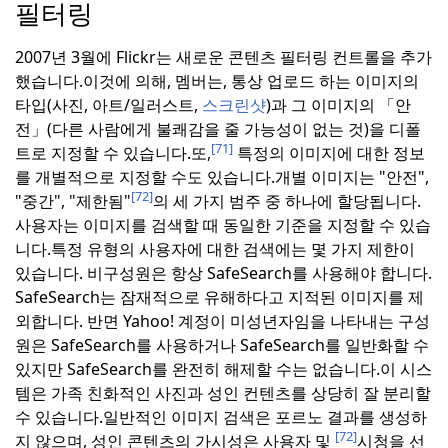
필터링
2007년 3월에 Flickr는 새로운 콘텐츠 필터링 컨트롤을 추가
했습니다.이것에 의해, 멤버는, 통상 업로드 하는 이미지의
타입(사진, 아트/일러스트,
스크린샷
)과 그 이미지의 「안
전」(다른 사람에게 불쾌감을 줄 가능성이 없는 것)을 디폴
[71]
트로 지정할 수 있습니다.또,
특정의 이미지에 대한 정보
를 개별적으로 지정할 수도 있습니다.
개별 이미지는 "안전",
[72]
"중간", "제한됨"
의 세 가지 범주 중 하나에 할당됩니다.
사용자는 이미지를 검색할 때 동일한 기준을 지정할 수 있습
니다.
특정 유형의 사용자에 대한 검색에는 몇 가지 제한이
있습니다. 비구성원은 항상 SafeSearch를 사용해야 합니다.
SafeSearch는 잠재적으로 유해하다고 지적된 이미지를 제
외합니다. 반면 Yahoo! 계정이 미성년자임을 나타내는 구성
원은 SafeSearch를 사용하거나 SafeSearch를 일반화할 수
있지만 SafeSearch를 완전히 해제할 수는 없습니다.
이 시스
템은 가족 친화적인 사진과 성인 컨텐츠를 상당히 잘 분리할
수 있습니다.일반적인 이미지 검색은 포르노 결과를 생성하
[72]
지 않으며, 성인 콘텐츠의 가시성은 사용자 및
시청을 선