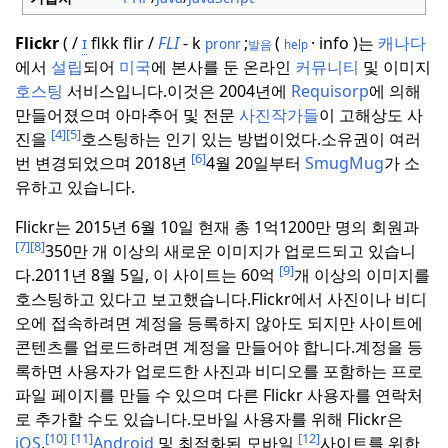
Flickr
( /
ɪ
flkk
flir /
FLI
- k
;
(
· info )는
캐나다
pronr
발음
help
에서
설립
되어
미국
에 본사를 둔 온라인
커뮤니티
및 이미지
호스팅
서비스입니다.
이것은 2004년에
Requisorp
에 의해
만들어졌으며 아마추어 및 전문
사진작가들
이 고해상도 사
[4]
[5]
진을
호스팅하는 인기 있는 방법이었다.
소유권이 여러
[6]
번 변경되었으며 2018년
4월 20일부터
SmugMug
가 소
유하고 있습니다.
Flickr는 2015년
6월 10일 현재 총 1억1200만 명의 회원과
[7]
[8]
350만 개 이상의 새로운 이미지가 업로드되고 있습니
[9]
다.
2011년 8월 5일, 이 사이트는 60억
개 이상의 이미지를
호스팅하고 있다고 보고했습니다.
Flickr에서 사진이나 비디
오에 접속하려면 계정을 등록하지 않아도 되지만 사이트에
콘텐츠를 업로드하려면 계정을 만들어야 합니다.
계정을 등
록하면 사용자가 업로드한 사진과 비디오를 포함하는 프로
파일 페이지를 만들 수 있으며 다른 Flickr 사용자를 연락처
로 추가할 수도 있습니다.
모바일 사용자를 위해 Flickr은
[10]
[11]
[12]
iOS
,
Android
및 최적화된 모바일
사이트를 위한