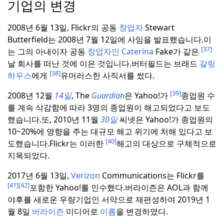
기업의 변경
2008년 6월 13일, Flickr의 공동
창업자
Stewart
Butterfield는 2008년 7월 12일에 사임을 발표했습니다.이
[37]
는 그의 아내이자 공동
창업자인 Caterina
Fake가 같은
날 회사를 떠난 것에 이은 것입니다.
버터필드는 브래드
갈링
[38]
하우스
에게
유머러스한 사직서를 썼다.
[39]
2008년 12월
14일
, The
Guardian
은 Yahoo!가
종업원 수
를 계속 삭감함에 따라 3명의 종업원이 해고되었다고 보도
했습니다.또, 2010년 11월
30일
씨넷은 Yahoo!가 종업원의
10~20%에 영향을 주는 대규모 해고 위기에 처해 있다고 보
[40]
도했습니다.
Flickr는 이러한
해고의 대상으로 구체적으로
지목되었다.
2017년 6월 13일,
Verizon
Communications는 Flickr를
[41]
[42]
포함한 Yahoo!를 인수했다.
버라이즌은 AOL과 함께
야후를 새로운 우량기업인 서약으로 재편성하여 2019년 1
월 8일
버라이즌
미디어로
이름
을 변경하였다.