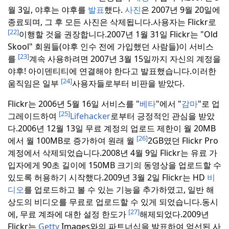
월 3일, 야후는
야후를
발표
했다.
사진
은 2007년 9월 20일에
종료되며, 그 후 모든 사진은 삭제됩니다.사용자는 Flickr로
[22]
이행할 것을 권장합니다.
2007년 1월 31일 Flickr는 "Old
Skool" 회원들(야후 인수 전에 가입했던 사람들)이 서비스
[23]
를
계속 사용하려면 2007년 3월 15일까지 자신의 계정을
야후! 아이덴티티에 연결해야 한다고 발표했습니다.
이러한
[24]
움직임은 일부
사용자들로부터 비판을 받았다.
Flickr는 2006년 5월 16일 서비스를 "
베타
"에서 "
감마
"로 업
[25]
그레이드하여
Lifehacker
로부터 긍정적인 관심을 받았
다.
2006년 12월 13일 무료 계정의 업로드 제한이 월 20MB
[26]
에서 월 100MB로 증가하여 원래 월
2GB였던 Flickr Pro
계정에서 삭제되었습니다.
2008년 4월 9일 Flickr는 유료 가
입자에게 90초 길이에 150MB 크기의 동영상을 업로드할 수
있도록 허용하기 시작했다.
2009년 3월 2일 Flickr는 HD
비
디오
를 업로드하고 볼 수 있는 기능을 추가하였고, 일반 해
상도의 비디오를 무료로 업로드할 수 있게 되었습니다.
동시
[27]
에, 무료 계좌에 대한 설정 한도가
해제되었다.
2009년
Flickr는
Getty
Images와의 파트너십을 발표하여 엄선된 사