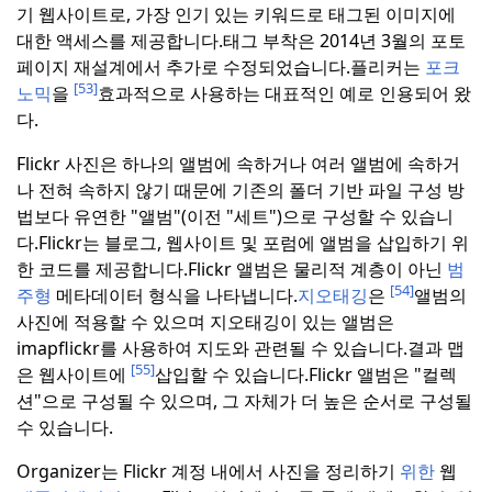
기 웹사이트로, 가장 인기 있는 키워드로 태그된 이미지에
대한 액세스를 제공합니다.
태그 부착은 2014년 3월의 포토
페이지 재설계에서 추가로 수정되었습니다.
플리커는
포크
[53]
노믹
을
효과적으로 사용하는 대표적인 예로 인용되어 왔
다.
Flickr 사진은 하나의 앨범에 속하거나 여러 앨범에 속하거
나 전혀 속하지 않기 때문에 기존의 폴더 기반 파일 구성 방
법보다 유연한 "앨범"(이전 "세트")으로 구성할 수 있습니
다.
Flickr는 블로그, 웹사이트 및 포럼에 앨범을 삽입하기 위
한 코드를 제공합니다.
Flickr 앨범은 물리적 계층이 아닌
범
[54]
주형
메타데이터 형식을 나타냅니다.
지오태깅
은
앨범의
사진에 적용할 수 있으며 지오태깅이 있는 앨범은
imapflickr를 사용하여 지도와 관련될 수 있습니다.
결과 맵
[55]
은 웹사이트에
삽입할 수 있습니다.
Flickr 앨범은 "컬렉
션"으로 구성될 수 있으며, 그 자체가 더 높은 순서로 구성될
수 있습니다.
Organizer는 Flickr 계정 내에서 사진을 정리하기
위한
웹