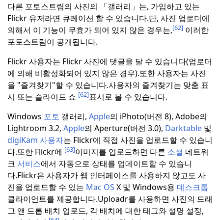
다른 포토스트림의 사진의 「갤러리」는, 가입하고 있는
Flickr 유저라면 큐레이션 할 수 있습니다.단, 사진 업로더에
[62]
의해서 이 기능이 무효가 되어 있지 않은 경우는,
이러한
포토스트림이 공개됩니다.
Flickr 사용자는 Flickr 사진에 댓글을 달 수 있습니다(업로더
에 의해 비활성화되어 있지 않은 경우).또한 사용자는 사진
을 "즐겨찾기"할 수 있습니다.
사용자의 즐겨찾기는 맞춤 표
[62]
시 또는 슬라이드 쇼
표시로 볼 수 있습니다.
Windows
포토
갤러리,
Apple
의 iPhoto(버전 8), Adobe의
Lightroom 3.2,
Apple
의 Aperture(버전 3.0),
Darktable
및
digiKam
사용자
는 Flickr에 직접 사진을 업로드할 수 있습니
[63]
다.
또한 Flickr에
이미지를 업로드하면 다른
소셜
네트워
크
서비스
에서 자동으로 상태를 업데이트할 수 있습니
다.
Flickr은 사용자가 웹 인터페이스를 사용하지 않고도 사
진을 업로드할 수 있는
Mac OS
X 및 Windows용
데스크톱
클라이언트를 제공합니다.
Uploadr를 사용하면 사진의 드래
그 앤 드롭 배치 업로드, 각 배치에 대한 태그와 설명 설정,
[64]