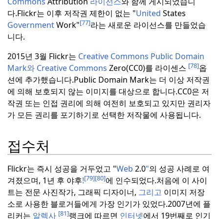
Commons
Attribution
라이선스
와 함께 게시되었습니
다.
Flickr는 이후 저작권 제한이 없는 "
United
States
[77]
Government
Work"
라는 새로운 라이선스를 만들었습
니다.
2015년 3월 Flickr는
Creative Commons Public Domain
[78]
Mark와 Creative Commons
Zero(CC0)를 라이센스
옵
션에 추가했습니다.
Public Domain Mark는 더 이상 저작권
에 의해 보호되지 않는 이미지를 대상으로 합니다.
CC0은 저
작권 또는 인접 권리에 의해 여전히 보호되고 있지만 권리자
가 모든 권리를 포기하기로 선택한 저작물에 사용됩니다.
접수처
Flickr는 즉시 성공을 거두었고 "
Web
2.0
"
의 성공 사례로 여
[79]
[80]
겨졌으며, 1년 후 야후
!
에 인수되었다.
처음에 이 사이
트는 전문 사진작가, 그래픽 디자이너,
그리고
이미지 저장
소로 사용한 블로거들에게 가장 인기가 있었다.
2007년에 플
[81]
리커는
알렉사
랭크에 따르면
인터넷
에서 19번째로 인기