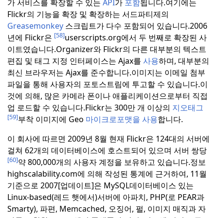
가 서비스를 확장할 수 있는
API
가
포함
됩니다.
여기에는
Flickr의 기능을 확장 및 확장하는 서드파티제의
Greasemonkey
스크립트가 다수 포함되어 있습니다.
2006
[58]
년에 Flickr은
userscripts.org에서 두 번째로 확장된 사
이트였습니다.
Organizer와 Flickr의 다른 대부분의 텍스트
편집 및 태그 지정 인터페이스는 Ajax를
사용
하며, 대부분의
최신 브라우저는 Ajax를 준수합니다.
이미지는 이메일 첨부
파일을 통해 사용자의 포토스트림에 투고할 수 있습니다.이
것에 의해, 많은 카메라 폰이나 애플리케이션으로부터 직접
업 로드할 수 있습니다.
Flickr는 300만 개 이상의
지오태그
[59]
부착 이미지에 Geo
마이크로포맷을 사용
합니다.
이 회사에 따르면 2009년 8월
현재 Flickr은 124대의 서버에
걸쳐 62개의 데이터베이스에 호스트되어 있으며 서버 쌍당
[60]
약 800,000개의 사용자 계정을 보유하고 있습니다.
정보
highscalability.com에 의해 작성된 통계에 근거하여, 11월
기준으로 2007[업데이트]은 MySQL데이터베이스 있는
Linux-based(레드 햇에서)서버에 아파치, PHP(로 PEAR과
Smarty), 파편, Memcached, 오징어, 펄, 이미지 매직과 자