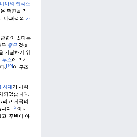
비아의 렙티스
작은 측면을 가
니다.
파리의
개
 관련이 있다는
들은
좋은
것(s.
을 기념하기 위
카누스
에 의해
[10]
다.
이 구조
국 시대
가 시작
 대체되었습니다.
 그리고 제국의
[6]
습니다.
아치
고, 주변이 아