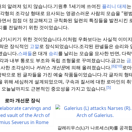
의 알려져 있지 않습니다.
기원후 1세기에 쓰여진
플리니 대제
는
4각형의 조각상 형태로 묘사되는 영광스러운 사람의 모습을 "평범
나면서 점점 더 정교해지고 규칙화된 일련의 특징들을 발전시킨 
지를 전달하기 위한 것이었습니다.
상기시키기 위한 것이었습니다.
이처럼 우화보다는 사실적 이미지
다락은 장식적인
고깔
로 장식되었습니다.
조각된 판넬들은 승리와 
했습니다.
스패들
은 대개
승리
를 날리는 모습을 묘사한 반면, 다
각과 내부 통로도 부조와 독립 조형물로 꾸며졌습니다.
금고는
금
[6]
[10]
묘사한 조각상이나
커러스 개선문
에 의해 올려졌습니다.
로마
 금박으로 된 글자들을 가진 예술 작품들이었습니다.
각 글자의 형
 위해 세심하게 설계되었으며, 구속과 질서에 대한 로마인의 
[5]
념은 오늘날까지도 근본적인 중요성을 가지고 있습니다.
로마 개선문 장식
갈레리우스(L)가 나르세스(R)를 공격