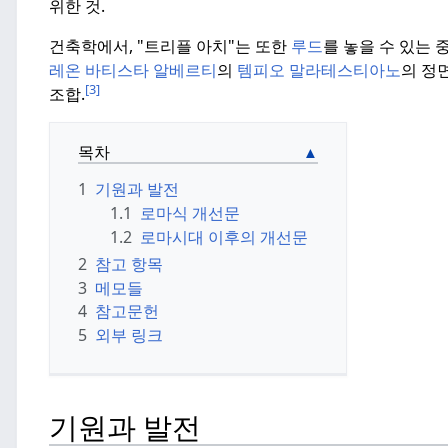
위한 것.
건축학에서, "트리플 아치"는 또한
루드
를 놓을 수 있는 
레온 바티스타 알베르티
의
템피오 말라테스티아노
의 정
[3]
조합.
목차
1
기원과 발전
1.1
로마식 개선문
1.2
로마시대 이후의 개선문
2
참고 항목
3
메모들
4
참고문헌
5
외부 링크
기원과 발전