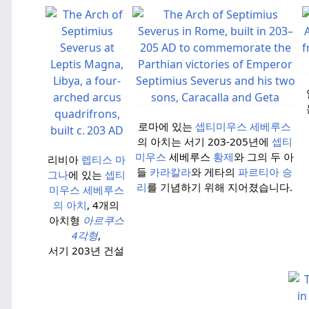
로마에 있는
셉티미우스 세베루스
의 아치는 서기 203-205년에
셉티
미우스
세베루스
황제
와 그의 두 아
리비아
렙티스 마
들
카라칼라
와 게타의
파르티아
승
그나
에 있는
셉티
리
를 기념하기 위해 지어졌습니다.
미우스 세베루스
의 아치
, 4개의
아치형
아르쿠스
4각형
,
서기 203년
건설