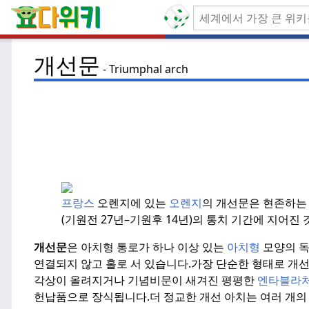
개선문
Triumphal arch
프랑스
오렌지에 있는
오렌지
의 개선문은 현존하는
(기원전 27년–기원후 14년)의 통치 기간에 지어진
개선문
은 아치형 통로가 하나 이상 있는
아치형
모양의 독
연결되지 않고 홀로 서 있습니다.
가장 단순한 형태로 개선
각상이 올려지거나 기념비문이 새겨진 평평한
엔타블라
헌납품으로 장식됩니다.
더 정교한 개선 아치는 여러 개