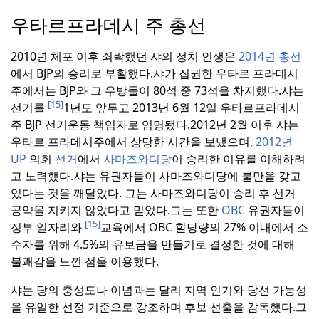
우타르프라데시 주 총선
2010년 체포 이후 쇠락했던 샤의 정치 인생은
2014년 총선
에서 BJP의 승리로 부활했다.
샤가 집권한 우타르 프라데시
주에서는 BJP와 그 우방들이 80석 중 73석을 차지했다.
샤는
[15]
선거를
1년도 앞두고 2013년 6월 12일 우타르프라데시
주 BJP 선거운동 책임자로 임명됐다.
2012년 2월 이후 샤는
우타르 프라데시주에서 상당한 시간을 보냈으며,
2012년
UP
의회
선거
에서
사마즈와디당
이 승리한 이유를 이해하려
고 노력했다.
샤는 유권자들이 사마즈와디당에 불만을 갖고
있다는 것을 깨달았다. 그는 사마즈와디당이 승리 후 선거
공약을 지키지 않았다고 믿었다.
그는 또한
OBC
유권자들이
[15]
정부 일자리와
교육에서 OBC 할당량의 27% 이내에서 소
수자를 위해 4.5%의 유보금을 만들기로 결정한 것에 대해
불쾌감을 느낀 점을 이용했다.
샤는 당의 충성도나 이념과는 달리 지역 인기와 당선 가능성
을 유일한 선정 기준으로 강조하며 후보 선출을 감독했다.
그