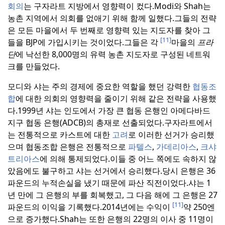
회의
는 구자라트 지방에서 영향력이 컸다.
Modi와 Shah는
농촌 지역에서 의회를 없애기 위해 함께 일했다.
그들의 전략
은 모든 마을에서 두 번째로 영향력 있는 지도자를 찾아 그
[11]
들을 BJP에 가입시키는 것이었다.
그들은 각
마을의
프라
단
에 낙선한 8,000명의 유력 농촌 지도자로 구성된 네트워
크를 만들었다.
모디와 샤는 주의 경제에 중요한 역할을 했던 강력한
협동조
합
에 대한 의회의 영향력을 줄이기 위해 같은 전략을 사용했
다.
1999년 샤는 인도에서 가장 큰 협동 은행인 아메다바드
지구 협동 은행(ADCB)의 총재로 선출되었다.
구자라트에서
는 전통적으로 카스트에 대한
고려
로 이러한 선거가 승리했
으며 협동조합 은행은 전통적으로
파텔스
,
가데리아스
,
크샤
트리아스
에 의해 통제되었다.
이들 중 어느 쪽에도 속하지 않
았음에도 불구하고 샤는 선거에서 승리했다.
당시 은행은 36
파운드의
누적손실을 냈기 때문에 파산 직전이었다.
샤는 1
년 만에 그 은행의 부를 회복했고, 그 다음 해에 그 은행은 27
[11]
파운드의
이익을 기록했다.
2014년에는 수익이
약 250엔
으로 증가했다.
Shah는 또한 은행의 22명의 이사 중 11명이