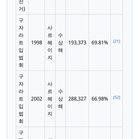
선
거)
구
자
사
라
르
수
[21]
트
1998
헤
상
193,373
69.81%
입
이
해
법
지
회
구
자
사
라
르
수
[52]
트
2002
헤
상
288,327
66.98%
입
이
해
법
지
회
구