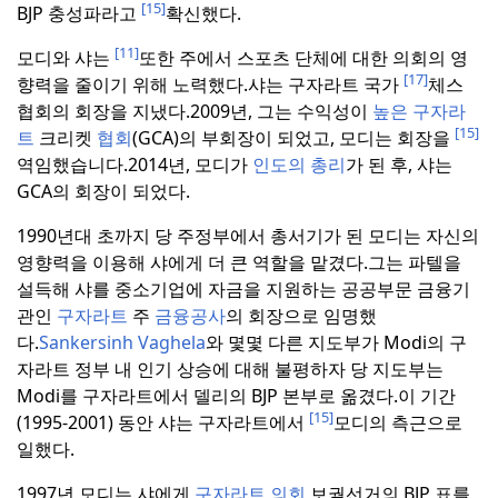
[15]
BJP 충성파라고
확신했다.
[11]
모디와 샤는
또한 주에서 스포츠 단체에 대한 의회의 영
[17]
향력을 줄이기 위해 노력했다.
샤는 구자라트 국가
체스
협회의 회장을 지냈다.
2009년, 그는 수익성이
높은 구자라
[15]
트
크리켓
협회
(GCA)의 부회장이 되었고, 모디는 회장을
역임했습니다.
2014년, 모디가
인도의 총리
가 된 후, 샤는
GCA의 회장이 되었다.
1990년대 초까지 당 주정부에서 총서기가 된 모디는 자신의
영향력을 이용해 샤에게 더 큰 역할을 맡겼다.
그는 파텔을
설득해 샤를 중소기업에 자금을 지원하는 공공부문 금융기
관인
구자라트
주
금융공사
의 회장으로 임명했
다.
Sankersinh Vaghela
와 몇몇 다른 지도부가 Modi의 구
자라트 정부 내 인기 상승에 대해 불평하자 당 지도부는
Modi를 구자라트에서 델리의 BJP 본부로 옮겼다.
이 기간
[15]
(1995-2001) 동안 샤는 구자라트에서
모디의 측근으로
일했다.
1997년 모디는 샤에게
구자라트
의회
보궐선거의 BJP 표를