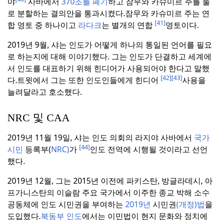
야
사바에서
370조를 폐기
하고 잠무와 카슈미르 주를 둘
로 분할하는 결의안을 통과시켰다.잠무와 카슈미르 주는 연
[41]
합 영토 중 하나이고
라다크
는 별개의 연합
영토이다.
2019년 9월, 샤는 인도가 어떻게 하나의 통일된 언어를 필요
로 하는지에 대해 이야기했다. 그는 인도가 단결하고 세계에
서 인도를 대표하기 위해 힌디어가 사용되어야 한다고 말했
[42]
[43]
다.
트윗에서 그는 또한 인도인들에게 힌디어
사용을
늘려달라고 호소했다.
NRC 및 CAA
2019년 11월 19일, 샤는 인도 의회의 라지야 사바에서
국가
[44]
시민
등록부(
NRC)
가
인도 전역에 시행될 것이라고 선언
했다.
2019년 12월, 그는 2015년 이전에 파키스탄, 방글라데시, 아
프가니스탄의 이슬람 주요 국가에서 이주한 종교 박해 소수
공동체에 인도 시민권을 부여하는
2019년
시민권
(개정)법
을
도입했다.
북동부 인도
에서는 이민법이 현지 문화와 정치에