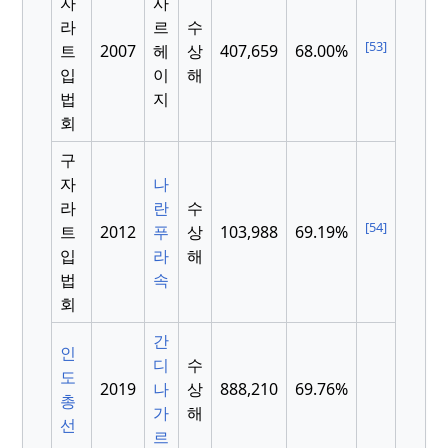
자
사
라
르
수
[53]
트
2007
헤
상
407,659
68.00%
입
이
해
법
지
회
구
자
나
라
란
수
[54]
트
2012
푸
상
103,988
69.19%
입
라
해
법
속
회
간
인
디
수
도
2019
나
상
888,210
69.76%
총
가
해
선
르