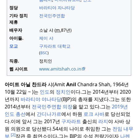
정당
바라티야 자나타당
기타 정치
전국민주연합
제휴
배우자
소날 샤
(
m.
87년)
아이들.
제이 샤
모교
구자라트 대학교
(
BSC
)
직종.
정치인
웹 사이트
www
.amitshah
.co
.in
아미트 아닐 찬드라
샤(Amit
Anil
Chandra Shah, 1964년
10월 22일 ~ )는
인도
의
정치인
이다.
그는 2014년부터 2020
년까지
바라티야 야나타당
(BJP)의 총재를 지냈다.
그는 또한
2014년부터
전국민주연합 의장
을 맡고 있다.
그는
2019년
인도 총선
에서
간디나가르
에서 하원
로크 사바
로 당선되었
다.
이에 앞서 그는 2017년
구자라트
출신의
라지
야 사바 상
원 의원으로 당선됐다.
54세의 나이로 취임한 그는
전임 내무
[2]
부
장관 중 최연소이다.
그는 BJP의 수석 전략가이자
나렌