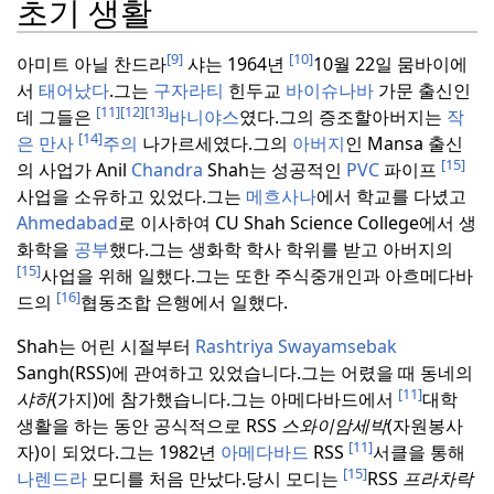
초기 생활
[9]
[10]
아미트 아닐 찬드라
샤는 1964년
10월 22일 뭄바이에
서
태어났다
.
그는
구자라티
힌두교
바이슈나바
가문 출신인
[11]
[12]
[13]
데 그들은
바니야스
였다.
그의 증조할아버지는
작
[14]
은 만사
주의
나가르세였다.
그의
아버지
인 Mansa 출신
[15]
의 사업가 Anil
Chandra
Shah는 성공적인
PVC
파이프
사업을 소유하고 있었다.
그는
메흐사나
에서 학교를 다녔고
Ahmedabad
로 이사하여 CU Shah Science College에서 생
화학을
공부
했다.
그는 생화학 학사 학위를 받고 아버지의
[15]
사업을 위해 일했다.
그는 또한 주식중개인과 아흐메다바
[16]
드의
협동조합 은행에서 일했다.
Shah는 어린 시절부터
Rashtriya Swayamsebak
Sangh(RSS)에 관여하고 있었습니다.그는 어렸을 때 동네의
[11]
샤하
(가지)에 참가했습니다.
그는 아메다바드에서
대학
생활을 하는 동안 공식적으로 RSS
스와이암세박
(자원봉사
[11]
자)이 되었다.
그는 1982년
아메다바드
RSS
서클을 통해
[15]
나렌드라
모디를 처음 만났다.
당시 모디는
RSS
프라차락