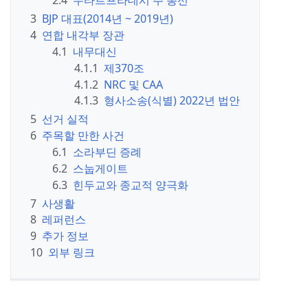
2.4
우타르프라데시 주 총선
3
BJP 대표(2014년 ~ 2019년)
4
연합 내각부 장관
4.1
내무대신
4.1.1
제370조
4.1.2
NRC 및 CAA
4.1.3
형사소송(식별) 2022년 법안
5
선거 실적
6
주목할 만한 사건
6.1
소라부딘 증례
6.2
스눕게이트
6.3
힌두교와 종교적 양극화
7
사생활
8
레퍼런스
9
추가 정보
10
외부 링크