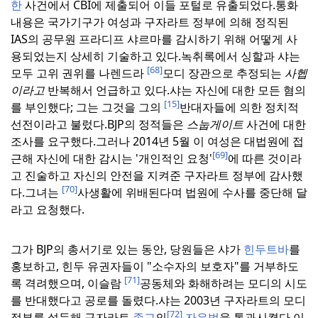
한
사건에서 CBI에 제출되어 이들 포털로 유출되었다.
통화
내용은 국가기구가 여성과 구자라트 정부에 의해 정직된
IAS의 공무원 프라디프 샤르마를 감시하기 위해 어떻게 사
용되었는지 상세히 기술하고 있다.
녹취록에서 싱할과 샤는
[68]
모두 고위 권위를 나렌드라
모디 장관으로 추정되는
사헵
이라고
반복해서 언급하고 있다.
샤는 자신에 대한 모든 혐의
[15]
를 부인했다; 그는 그것을 그의
반대자들에 의한 정치적
선전이라고 불렀다.
BJP의 정적들은
스눕게이트
사건에 대한
조사를 요구했다.
그러나 2014년 5월 이 여성은 대법원에 접
[69]
근해 자신에 대한 감시는 '개인적인 요청'
에 따른 것이라
고 진술하고 자신의 안전을 지켜준 구자라트 정부에 감사했
[70]
다.
그녀는
사생활에 위배된다며 법원에 수사를 중단해 달
라고 요청했다.
그가 BJP의 총서기로 있는 동안, 당원들은 샤가
힌두트바
를
홍보하고, 힌두 유권자들이 "소수자의 보호자"를 거부하도
[71]
록 격려했으며, 이슬람
공동체와 화해하려는 모디의 시도
를 반대했다고 공로를 돌렸다.
샤는 2003년 구자라트의 모디
[72]
정부를 설득해 구자라트
종교
의
자유법
을 통과시켰다.이