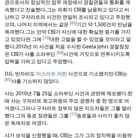
관으로서의 정상적인 업무 과정에서 경찰관들과 통화를 계
속했다고 진술했다.
그는 의회가 CBI를 남용하고 있다고 비
난하고 구자라트의 사건만 면밀히 조사되고 있다고 주장했
[63]
으며, 나머지 지역에서는 같은
기간 약 1,500건의 만남을
목격했다.
그는 만약 CBI가 자신에 대한 확실한 증거를 가지
[15]
고 있었다면 그에
대한 고발을 할 수 있었을 것이라고 말
했다.
2010년 이 사건을 처음 수사한 Geeta Johri 경찰청장
[64]
은 CBI가 샤를 소라부딘
사건에 거짓으로 연루시키도록
압력을 가하고 있다고 주장했다.
D.G. 반자라도
이스라트 자한
사건으로 기소됐지만 CBI는
[65]
샤를 기소하지 않았다.
샤는 2010년 7월 25일 소라부딘 사건과 관련해 체포됐다.
한
때 샤는 구자라트 최고위원의 주요 경쟁자 중 한 명으로 여
겨졌다.
그러나 구자라트 정부의 많은 지도자들은 그를 멀리
[17]
했다.
그의 동료 장관들은 그를
동료들과 사이가 좋지 않
은 독재자로 여겼다.
샤가 보석을 신청했을 때, CBI는 그가 그의 정치력을 이용하