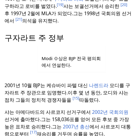
[19]
[20]
구하라고 로비를 벌였다.
샤는 보궐선거에서 승리한
후 1997년 2월에 MLA가 되었다.
그는 1998년 국회의원 선거
[21]
에서
의석을 유지했다.
구자라트 주 정부
Modi 수상은 BJP 전국 평의회
에서 연설한다.
2001년 10월 BJP는 케슈바이 파텔 대신
나렌드라
모디를 구
자라트 주 장관으로 임명했다.
이후 몇 년 동안, 모디와 샤는
[15]
점차 그들의 정치적 경쟁자들을
따돌렸다.
샤는 아메다바드의 사르코지 선거구에서
2002년 국회의원
선거에 출마했다.
그는 158,036표를 얻어 모든 후보 중 가장
높은 표차로 승리했다.
그는
2007년 총선
에서 사르코지 대통
[17]
령으로부터
재승리를 거두며 승률을 높였다.