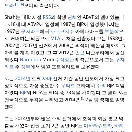
[3]
[4]
드라
모디의 측근이다.
Shah는 대학 시절
RSS
의 학생
단체
인 ABVP의 멤버였습니
다.
18세 때 ABVP에 입성해 1987년 BJP에 입성했다.
샤는
1997년
구자라트
에서
사르코지주
아메다바드를
부분적
으
로 커버하는 의원으로
MLA
로 처음 선출됐다.
그는 1998년,
2002년, 2007년 선거에서 2008년 의석이 해산될 때까지 그
자리를 계속 지켰고, 그 후 2012년
인근
나란푸라에서 당선
되었다.
Narendra
Modi
수석장관
의 측근으로서 그는
구자
라트
주
정부
에서 임원 포트폴리오를 보유했다.
샤는
2014년
로크
사바
선거 기간 동안 인도에서 가장 크고
정치적으로 가장 중요한 주
우타르
프라데시
주의
BJP 책임
자였다.
BJP
와 NDA는 80석 중 73석을 차지했다.
그 결과 샤는
[5]
전국적으로 두각을 나타냈고 2014년
7월 당 총재로 임명
됐다.
그는 2014년부터 많은 주의 선거에서 조직과 회원 홍보 역
할을 해왔다.
집권 초기 2년 동안 BJP는
마하라슈트라
,
하리