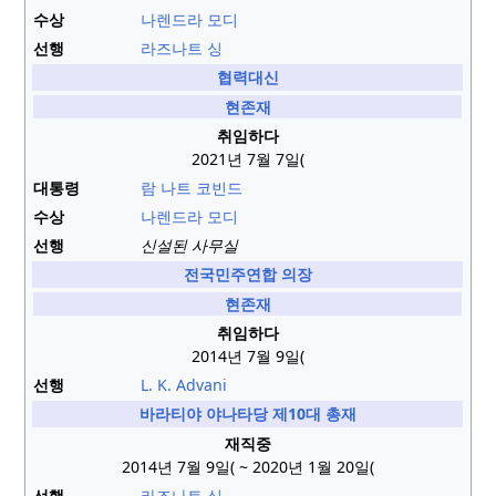
수상
나렌드라 모디
선행
라즈나트 싱
협력대신
현존재
취임하다
2021년 7월 7일(
대통령
람 나트 코빈드
수상
나렌드라 모디
선행
신설된 사무실
전국민주연합 의장
현존재
취임하다
2014년 7월 9일(
선행
L. K. Advani
바라티야 야나타당 제10대 총재
재직중
2014년 7월 9일(
~ 2020년 1월 20일(
선행
라즈나트 싱