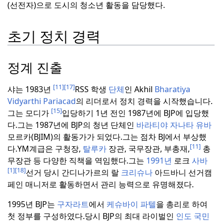
(선전자)으로 도시의 청소년 활동을 담당했다.
초기 정치 경력
정계 진출
[11]
[17]
샤는 1983년
RSS 학생
단체
인 Akhil
Bharatiya
Vidyarthi Pariacad
의 리더로서 정치 경력을 시작했습니다.
[15]
그는 모디가
입당하기 1년 전인 1987년에 BJP에 입당했
다.
그는 1987년에 BJP의 청년 단체인
바라티야 자나타 유바
모르카(BJIM)의 활동가가 되었다.
그는 점차 BJ에서 부상했
[11]
다.
YM계급은 구청장,
탈루카
장관, 국무장관, 부총재,
총
무장관 등 다양한 직책을 역임했다.
그는
1991년
로크
사바
[1]
[18]
선거 당시 간디나가르의 랄
크리슈나
아드바니 선거캠
페인 매니저로 활동하면서 관리 능력으로 유명해졌다.
1995년 BJP는
구자라트
에서
케슈바이 파텔
을 총리로 하여
첫 정부를 구성하였다.
당시 BJP의 최대 라이벌인
인도 국민