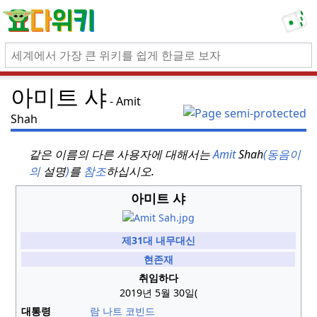
아미트 샤
Amit
Shah
같은 이름의 다른 사용자에 대해서는
Amit
Shah
(동음이
의
설명
)
를
참조
하십시오.
아미트 샤
제31대 내무대신
현존재
취임하다
2019년 5월 30일(
대통령
람 나트 코빈드