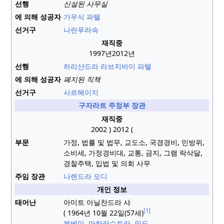
선행
신설된 사무실
에 의해 성공자
가우식 파텔
선거구
나란푸라속
재직중
1997년
2012년
선행
하리샨드라 라브지바이 파텔
에 의해 성공자
폐지된 직책
선거구
사르헤이지
구자라트 주정부
장관
재직중
2002
)
2012 (
부문
가정, 법률 및 법무, 교도소, 국경경비, 민방위,
소비세, 가정경비대, 교통, 금지, 그램 락삭달,
경찰주택, 입법 및 의회 사무
주임 장관
나렌드라 모디
개인 정보
태어난
아미트 아닐찬드라 샤
[1]
(
1964년 10월
22일(57세)
봄베이
,
마하라슈트라
,
인도