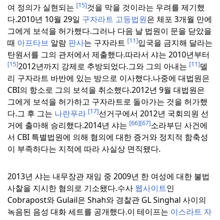
[15]
여 정의가 실현되는
것을 막을 것이라는 우려를 제기했
다.
2010년 10월 29일
구자라트 고등법원
은 체포 3개월 만에
그에게 보석을 허가했다.
그러나 다음 날 법원이 문을 닫았을
[11]
때
아프타브
알람
판사
는 구자라트
입국을 금지해 달라는
탄원서를 그의 관저에서 제출했다.
따라서 샤는 2010년부터
[15]
[11]
2012년까지 강제로 추방되었다.
그와 그의 아내는
델
리 구자라트 바반에 있는 방으로 이사했다.
나중에 대법원은
CBI의 항소로 그의 보석을 취소했다.
2012년 9월 대법원은
그에게 보석을 허가하고 구자라트로 돌아가는 것을 허가했
[17]
다.
그 후 그는
나란푸라
선거구에서 2012년 국회의원 선
[66]
[67]
거에 출마해 승리했다.
2014년 샤는
소라부딘 사건에
서 CBI 특별법원에 의해 혐의에 대한 증거와 정치적 함축성
이 부족하다는 지적에 따라 사실상 면직됐다.
2013년 샤는 내무장관 재임 중 2009년 한 여성에 대한 불법
사찰을 지시한 혐의로 기소됐다.
수사
웹사이트
인
Cobrapost와 Gulail은 Shah와 경찰관 GL Singhal 사이의
녹음된 음성 대화 세트를 공개했다.
이 테이프는
이스라트 자