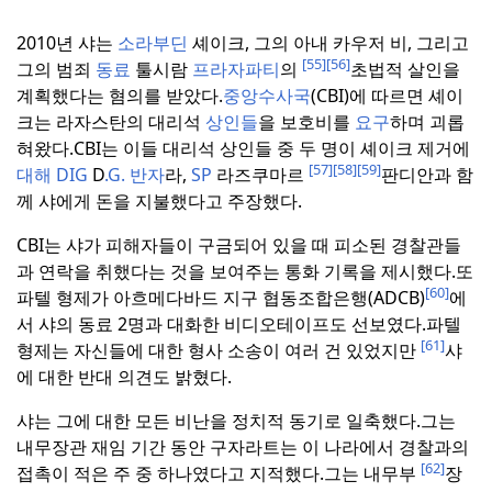
2010년 샤는
소라부딘
셰이크, 그의 아내 카우저 비, 그리고
[55]
[56]
그의 범죄
동료
툴시람
프라자파티
의
초법적 살인을
계획했다는 혐의를 받았다.
중앙수사국
(CBI)에 따르면 셰이
크는 라자스탄의 대리석
상인들
을 보호비를
요구
하며 괴롭
혀왔다.
CBI는 이들 대리석 상인들 중 두 명이 셰이크 제거에
[57]
[58]
[59]
대해
DIG
D
.G. 반자
라,
SP
라즈쿠마르
판디안과 함
께 샤에게 돈을 지불했다고 주장했다.
CBI는 샤가 피해자들이 구금되어 있을 때 피소된 경찰관들
과 연락을 취했다는 것을 보여주는 통화 기록을 제시했다.
또
[60]
파텔 형제가 아흐메다바드 지구 협동조합은행(ADCB)
에
서 샤의 동료 2명과 대화한 비디오테이프도 선보였다.
파텔
[61]
형제는 자신들에 대한 형사 소송이 여러 건 있었지만
샤
에 대한 반대 의견도 밝혔다.
샤는 그에 대한 모든 비난을 정치적 동기로 일축했다.
그는
내무장관 재임 기간 동안 구자라트는 이 나라에서 경찰과의
[62]
접촉이 적은 주 중 하나였다고 지적했다.
그는 내무부
장