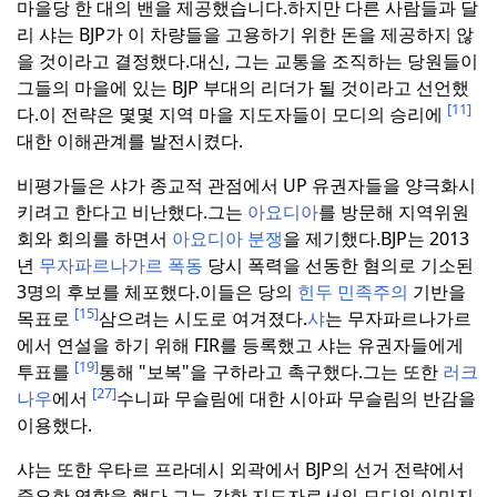
마을당 한 대의 밴을 제공했습니다.
하지만 다른 사람들과 달
리 샤는 BJP가 이 차량들을 고용하기 위한 돈을 제공하지 않
을 것이라고 결정했다.
대신, 그는 교통을 조직하는 당원들이
그들의 마을에 있는 BJP 부대의 리더가 될 것이라고 선언했
[11]
다.
이 전략은 몇몇 지역 마을 지도자들이 모디의 승리에
대한 이해관계를 발전시켰다.
비평가들은 샤가 종교적 관점에서 UP 유권자들을 양극화시
키려고 한다고 비난했다.
그는
아요디아
를 방문해 지역위원
회와 회의를 하면서
아요디아 분쟁
을 제기했다.
BJP는 2013
년
무자파르나가르 폭동
당시 폭력을 선동한 혐의로 기소된
3명의 후보를 체포했다.
이들은 당의
힌두 민족주의
기반을
[15]
목표로
삼으려는 시도로 여겨졌다.
샤
는 무자파르나가르
에서 연설을 하기 위해 FIR를 등록했고 샤는 유권자들에게
[19]
투표를
통해 "보복"을 구하라고 촉구했다.
그는 또한
러크
[27]
나우
에서
수니파 무슬림에 대한 시아파 무슬림의 반감을
이용했다.
샤는 또한 우타르 프라데시 외곽에서 BJP의 선거 전략에서
중요한 역할을 했다.
그는 강한 지도자로서의 모디의 이미지