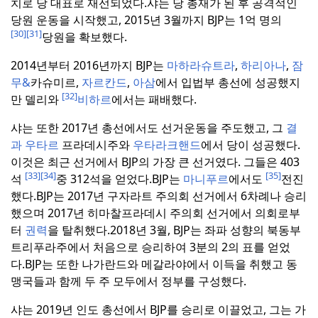
치로 당 대표로 재선되었다.
샤는 당 총재가 된 후 공격적인
당원 운동을 시작했고, 2015년 3월까지 BJP는 1억 명의
[30]
[31]
당원을 확보했다.
2014년부터 2016년까지 BJP는
마하라슈트라
,
하리아나
,
잠
무&
카슈미르,
자르칸드
,
아삼
에서 입법부 총선에 성공했지
[32]
만 델리와
비하르
에서는 패배했다.
샤는 또한 2017년 총선에서도 선거운동을 주도했고, 그
결
과 우타르
프라데시주와
우타라크핸드
에서 당이 성공했다.
이것은 최근 선거에서 BJP의 가장 큰 선거였다. 그들은 403
[33]
[34]
[35]
석
중 312석을 얻었다.
BJP는
마니푸르
에서도
전진
했다.
BJP는 2017년 구자라트 주의회 선거에서 6차례나 승리
했으며 2017년 히마찰프라데시 주의회 선거에서 의회로부
터
권력
을 탈취했다.
2018년 3월, BJP는 좌파 성향의 북동부
트리푸라주에서 처음으로 승리하여 3분의 2의 표를 얻었
다.
BJP는 또한 나가란드와 메갈라야에서 이득을 취했고 동
맹국들과 함께 두 주 모두에서 정부를 구성했다.
샤는 2019년 인도 총선에서 BJP를 승리로 이끌었고, 그는 가