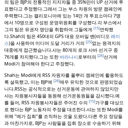
의 팀은 BJP의 전통적인 지지자들 중 35%만이 UP 선거에 투
표했다고 추정했다.
그래서 그는 부스 차원의 방문 캠페인에
주력했다.
그는 캘리포니아에 있는 14만 개 투표소마다 7명
에서 10명으로 구성된 운영위원회를 구성했다.
각 부스에서
[15]
그의 팀은 유권자 명단을 취합하여 그들에게
연락했
다.
Shah의 팀은 450대의 GPS 대응 모바일 밴(비디오
레이
[25]
스
)을 사용하여 미디어 도달 거리가 거의
없는 원격지의
대중에게 접근했습니다.
샤는 80개의 로크 사바 선거구 중
[26]
76개를 차지했다.
그는 또한
바라나시
로부터의
선거에
Modi가 참여해야 한다고 주장했다.
Shah는 Modi에게 RSS 자원자를 풀뿌리 캠페인에 활용하도
[26]
록 설득했고, 이는 BJP에
매우 유익한 것으로 판명되었습
니다.
RSS는 공식적으로는 선거운동에 관여하지 않았지만
샤는 자원봉사자들을 동원해 선거운동원들을 감시했다.
예
[15]
를 들어, RSS 자원봉사자들은 주어진 수의
가구를 대상으
로 했다는 BJP 노동자의 주장을 대조한다.
샤는 또한 Modi를
위해 "메가 집회"를 조직하는 것을 도왔다.
다른 주요 정당들
과 마찬가지로, BJP는 사람들을 집회 장소로 수송하기 위해