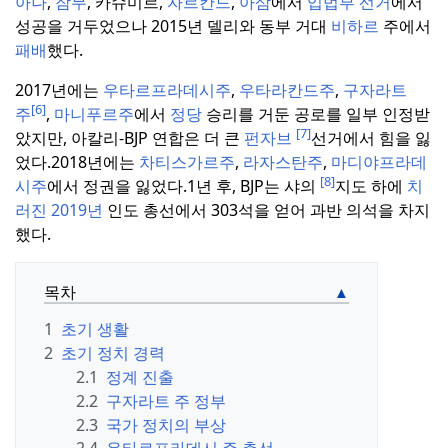
아나
,
잠무
, 카슈미르,
자르칸드
,
아삼
에서
입법부 선거
에서
성공을 거두었으나 2015년 델리와 동부 거대
비하르
주에서
패배
했다.
2017년에는
우타르프라데시주
,
우타라칸드주
,
구자라트
[6]
주
,
마니푸르주
에서
정당
승리를 거둔 공로를 일부 인정받
[7]
았지만, 아칼리-BJP 연합은 더 큰
펀자브
선거에서 힘을 잃
었다.
2018년에는
차티스가르주
,
라자스탄주
,
마디야프라데
[8]
시주
에서 정권을 잃었다.
1년 후, BJP는 샤의
지도 하에
치
러진 2019년
인도 총선에서 303석을 얻어 과반 의석을 차지
했다.
목차
1
초기 생활
2
초기 정치 경력
2.1
정계 진출
2.2
구자라트 주 정부
2.3
국가 정치의 부상