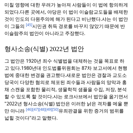
미칠 영향에 대한 우려가 높아져 사람들이 이 법에 항의하게
되었다.
다른 곳에서, 야당은 이 법이 이슬람교도들을 배제한
것이 인도의 다원주의에 해가 된다고 비난했다.
샤는 이 법안
[45]
이 그들의
시민권 취득 경로를 바꾸지 않았기 때문에 반
이슬람주의 법안이 아니라고 주장했다.
형사소송(식별) 2022년 법안
그 법안은 1920년 죄수 식별법을 대체하는 것을 목표로 하
고 있다.
1980년대 인도법률위원회는 87차 보고서에서 현행
법에 중대한 변경을 권고했다.
새로운 법안은 경찰과 교도소
당국이 다양한 혐의로 체포된 죄수들과 사람들의 망막과 홍
채 스캔을 포함한 물리적, 생물학적 샘플을 수집, 저장, 분석
할 수 있도록 할 것이다.
샤는 로크사브에서 법안을 옮기면서
"2022년 형사소송(식별) 법안은 이러한 낡은 격차를 메울 뿐
[46]
[47]
[48]
[49]
[50]
만 아니라
유죄판결을 위한 증거의 범위를
넓힐 것이다"라고 말했다.