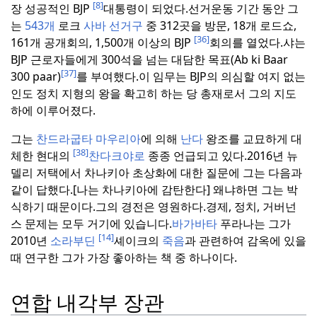
[8]
장 성공적인 BJP
대통령이 되었다.
선거운동 기간 동안 그
는
543개
로크
사바 선거구
중 312곳을 방문, 18개 로드쇼,
[36]
161개 공개회의, 1,500개 이상의 BJP
회의를 열었다.
샤는
BJP 근로자들에게 300석을 넘는 대담한 목표(Ab ki Baar
[37]
300 paar)
를 부여했다.
이 임무는 BJP의 의심할 여지 없는
인도 정치 지형의 왕을 확고히 하는 당 총재로서 그의 지도
하에 이루어졌다.
그는
찬드라굽타 마우리아
에 의해
난다
왕조를 교묘하게 대
[38]
체한 현대의
찬다크야로
종종 언급되고 있다.
2016년 뉴
델리 저택에서 차나키아 초상화에 대한 질문에 그는 다음과
같이 답했다.[나는 차나키아에 감탄한다] 왜냐하면 그는 박
식하기 때문이다.
그의 경전은 영원하다.
경제, 정치, 거버넌
스 문제는 모두 거기에 있습니다.
바가바타
푸라나는 그가
[14]
2010년
소라부딘
셰이크의
죽음
과 관련하여 감옥에 있을
때 연구한 그가 가장 좋아하는 책 중 하나이다.
연합 내각부 장관