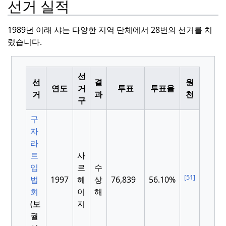
선거 실적
1989년 이래 샤는 다양한 지역 단체에서 28번의 선거를 치
렀습니다.
선
선
결
원
연도
거
투표
투표율
거
과
천
구
구
자
라
트
사
입
르
수
[51]
법
1997
헤
상
76,839
56.10%
회
이
해
(보
지
궐