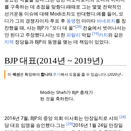
를 구축하는 데 초점을 맞췄다.
때때로 그는 몇몇 전략적인
선거운동 이슈에 대해 Modi조차도 반대했다.
예를 들어, 모
디가 그의 경쟁자이자 투표 후
동맹
인 마마타
바네르지
를 칭
[26]
찬했을 때, 샤는 BJP가 "모디 대 올"
전술에서 벗어나서는
[19]
안 된다고 주장했다.
샤는 또한
파탈리
막칼
카치
와 같은
지역
정당들과 BJP의 동맹을 맺는 데 책임이 있었다.
BJP 대표(2014년 ~ 2019년)
이
섹션
은 확장해야
합니다
.
추가
해서 도움을 줄 수 있습니다. (
2020년
8월
)
Modi는 Shah가 BJP 총재가
된 것을 축하한다.
[28]
2014년 7월, BJP의 중앙 의회 이사회는 만장일치로 샤의
[29]
당 대표 임명을 승인했다.
그는
2016년 1월 24일 만장일