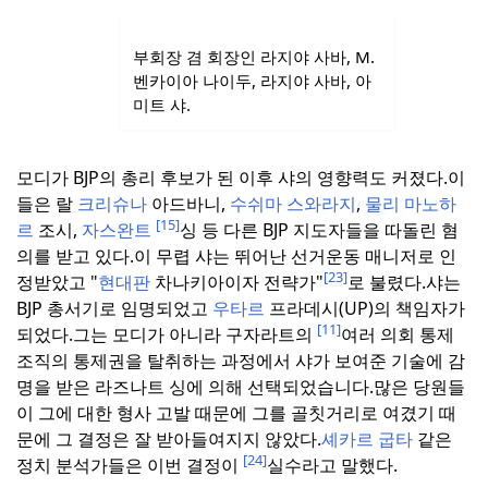
부회장 겸 회장인 라지야 사바, M.
벤카이아 나이두, 라지야 사바, 아
미트 샤.
모디가 BJP의 총리 후보가 된 이후 샤의 영향력도 커졌다.
이
들은 랄
크리슈나
아드바니,
수쉬마 스와라지
,
물리 마노하
[15]
르
조시,
자스완트
싱 등 다른 BJP 지도자들을 따돌린 혐
의를 받고 있다.
이 무렵 샤는 뛰어난 선거운동 매니저로 인
[23]
정받았고 "
현대판
차나키아이자 전략가"
로 불렸다.
샤는
BJP 총서기로 임명되었고
우타르
프라데시(UP)의 책임자가
[11]
되었다.
그는 모디가 아니라 구자라트의
여러 의회 통제
조직의 통제권을 탈취하는 과정에서 샤가 보여준 기술에 감
명을 받은 라즈나트 싱에 의해 선택되었습니다.
많은 당원들
이 그에 대한 형사 고발 때문에 그를 골칫거리로 여겼기 때
문에 그 결정은 잘 받아들여지지 않았다.
셰카르 굽타
같은
[24]
정치 분석가들은 이번 결정이
실수라고 말했다.