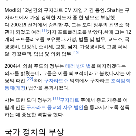
Modi의 12년간의 구자라트 CM 재임 기간 동안, Shah는 구
자라트에서 가장 강력한 지도자 중 한 명으로 부상했
다.
2002년 선거에서 승리한 후, 그는 모디 정부의 최연소 장
[1]
관이 되었고 여러
가지 포트폴리오를 받았다.
한때 그는 12
개의 포트폴리오를 보유했다.
가정, 법률 및 법무, 교도소, 국
경경비, 민방위, 소비세, 교통, 금지, 가정경비대, 그램 락삭
[15]
달, 경찰주택, 입법 및 의회 업무.
2004년, 의회 주도의 정부는
테러 방지법
을 폐지하겠다는
의사를 밝혔는데, 그들은 이를 퇴보적이라고 불렀다.
샤는 야
[22]
당의 파업
속에
구자라트주
의회에서 구자라트
조직범죄
통제(개정
) 법안을 통과시켰다.
[11]
샤는 또한 모디 정부가
구자라트
주에서 종교 개종을 어
렵게 만든
구자라트 종교의 자유 법안
을 통과시키도록 설득
하는 데 중요한 역할을 했다.
국가 정치의 부상