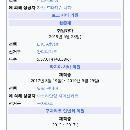
에 의해 성공자
자갓 프라카슈 나다
로크 사바 의원
현존재
취임하다
2019년 5월 23일(
선행
L. K. Advani
선거구
간디나가르
다수
5,57,014 (43.38%)
라지야 사바 의원
재직중
2017년 8월 19일(
~ 2019년 5월 29일(
선행
딜립 판디아
에 의해 성공자
수브라만얌 자이샨카르
선거구
구자라트
구자라트 입법회 의원
재직중
2012
~ 2017 (