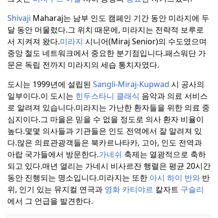
Shivaji
Maharaj는 남부 인도 캠페인 기간 동안 미라지에 두
달 동안 머물렀다.
그 위치 때문에, 미라지는 전략적 보루로
서 지켜져 왔다.
미라지
시니어(Miraj Senior)의 수도였으며
중앙 철도 네트워크에서 중요한 분기점입니다.
패스워단 가
문은 독립 전까지 미라지의 세습 통치자였다.
도시는 1999년에 설립된
Sangli-Miraj-Kupwad
시 공사의
일부이다.
이 도시는
힌두스타니 클래식
음악과 의료 서비스
로 알려져 있습니다.
미라지는 가난한 환자들을 위한 의료 중
심지이다.
그 마을은 믿을 수 없을 정도로 의사 환자 비율이
높다.
몇몇 의사들과 기관들은 인도 전역에서 잘 알려져 있
다.
많은 의료관광객들은 북카르나타카, 고아, 인도 전역과
아랍 국가들에서 방문한다.
가네쉬
축제는 열광적으로 축하
되고 있다.
매년 열리는 가네시 비사르잔 행렬은 평균 20시간
동안 진행되는 명소입니다.
미라지는 또한
아시 하이 반와
반
위, 인기 있는 뮤지컬 연극과
영화 카티야르
칼자트
구슬리
에서 그 언급을 발견한다.