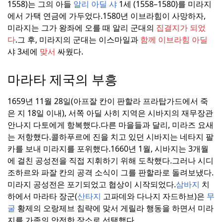
1558)는 그의 아들
알리 아딜 샤
1세 (1558–1580)를 미라지
에서 가택 연금에 가두었다.
1580년 이브라힘이 사망하자,
미라지는 그가 왕좌에 오를 때 알리 군대의
집결지가 되었
다
.
그 후, 미라지의 군대는 이스마일과
함께 이브라힘 아딜
샤 3세에
맞서
싸웠다.
마라타 제국의 부흥
1659년 11월 28일(아프잘 칸이 판할라 프라탑가드에서 죽
은 지 18일 이내), 서쪽 아딜 사히 지역은 시바지의 재무장관
안나지 다토에게 항복했다.
다른 마을들과 달리, 미라즈 요새
는 저항했다.
콜하푸르에 진을 치고 있던 시바지는 네타지 팔
카를 보내 미라지를 포위했다.
1660년 1월, 시바지는 3개월
에 걸친 공성전을 직접 지휘하기 위해 도착했다.
그러나 시디
조하르와 파잘 칸의 공격 소식이 그를 판할라로 돌려보냈다.
미라지 공성전은 포기되었고 협상이 시작되었다.
삼바지
치
하에서 마라타 장군(
산타지
고파데와 다나지 자드하브)은
무
굴
황제의 오랑제브 침략에 맞서 게릴라 행동을 하면서 미라
지를 가족의 안전한 장소로 선택했다.