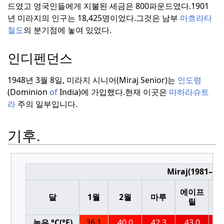
드였고 영국인들에게 지불된 세금은 800파운드였다.
1901
년 미라지의 인구는 18,425명이었다.
그것은 남부
마흐라타
철도
의 분기점에 놓여 있었다.
인디펜던스
1948년 3월 8일, 미라지 시니어(Miraj Senior)는
인도령
(Dominion
of
India)에 가입했다.
현재 이곳은
마하라슈트
라
주의 일부입니다.
기후.
Miraj(1981–
그
에이프
달
1월
2월
마루
도
릴
높은 °C(°F)
36.1
40.0
42.3
43.0
4