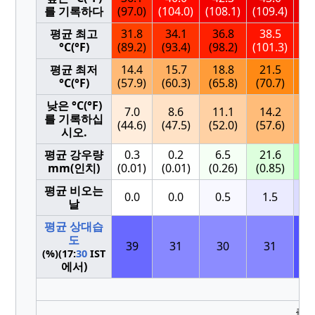
를 기록하다
(97.0)
(104.0)
(108.1)
(109.4)
(10
평균 최고
31.8
34.1
36.8
38.5
3
°C(°F)
(89.2)
(93.4)
(98.2)
(101.3)
(9
평균 최저
14.4
15.7
18.8
21.5
2
°C(°F)
(57.9)
(60.3)
(65.8)
(70.7)
(7
낮은 °C(°F)
7.0
8.6
11.1
14.2
1
를 기록하십
(44.6)
(47.5)
(52.0)
(57.6)
(5
시오.
평균 강우량
0.3
0.2
6.5
21.6
5
mm(인치)
(0.01)
(0.01)
(0.26)
(0.85)
(2
평균 비오는
0.0
0.0
0.5
1.5
2
날
평균 상대습
도
39
31
30
31
(%)(17:
30
IST
에서)
출처