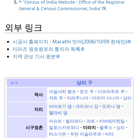
^
"Census of India Website : Office of the Registrar
General & Census Commissioner, India"
.
외부 링크
시공사 홈페이지 - Marathi 언어(2006/10/09 현재만)
미라즈 원로원로의 통치자 목록
지역 관보 기사 원본
상리 구
v
t
아딜샤히 왕조
온드 주
다프라푸르 주
역사
쟈트 주
미라주니어
미라지 시니어
상리 주
비바르기 댐
크리슈나 강
모르나 댐
지리
옐라비 댐
아슈트
빌라와디
쟈트
카바테마한칼
킬로스카르와디
미라지
팔루스
상리
시구정촌
타스가온
우란 이슬라푸르
비타