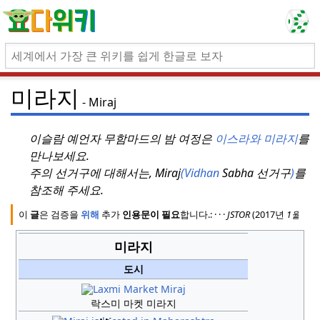
미라지
Miraj
이슬람 예언자 무함마드의 밤 여정은
이스라와 미라지
를
만나보세요.
주의 선거구에 대해서는, Miraj
(Vidhan
Sabha 선거구
)
를
참조해 주세요.
이
글
은 검증을
위해
추가
인용문이 필요
합니다.
:
·
·
·
JSTOR
(2017년
1월
(
템
미라지
도시
락스미 마켓 미라지