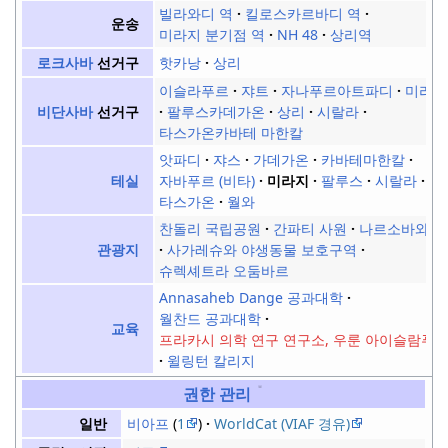
빌라와디 역
킬로스카르바디 역
운송
미라지 분기점 역
NH 48
상리역
핫카낭
상리
로크사바
선거구
이슬라푸르
쟈트
자나푸르아트파디
미라지
팔루스카데가온
상리
시랄라
비단사바
선거구
타스가온카바테 마한칼
앗파디
쟈스
가데가온
카바테마한칼
자바푸르 (비타)
미라지
팔루스
시랄라
테실
타스가온
월와
찬돌리 국립공원
간파티 사원
나르소바와디
사가레슈와 야생동물 보호구역
관광지
슈렉셰트라 오둠바르
Annasaheb Dange 공과대학
월찬드 공과대학
교육
프라카시 의학 연구 연구소, 우룬 아이슬람푸
윌링턴 칼리지
권한 관리
비아프
1
WorldCat (VIAF 경유)
일반