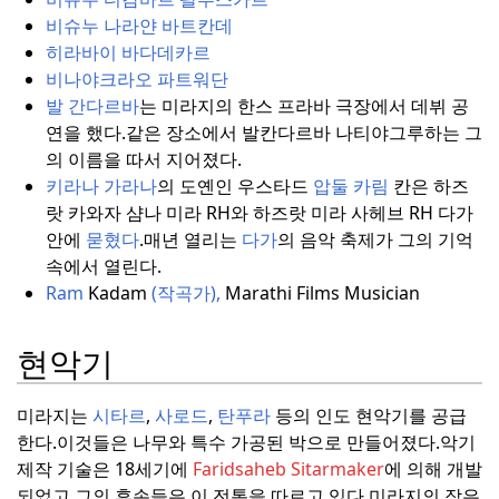
비슈누 나라얀 바트칸데
히라바이 바다데카르
비나야크라오 파트워단
발 간다르바
는 미라지의 한스 프라바 극장에서 데뷔 공
연을 했다.
같은 장소에서 발칸다르바 나티야그루하는 그
의 이름을 따서 지어졌다.
키라나 가라나
의 도옌인 우스타드
압둘 카림
칸은 하즈
랏 카와자 샴나 미라 RH와 하즈랏 미라 사헤브 RH 다가
안에
묻혔다
.
매년 열리는
다가
의 음악 축제가 그의 기억
속에서 열린다.
Ram
Kadam
(작곡가),
Marathi Films Musician
현악기
미라지는
시타르
,
사로드
,
탄푸라
등의 인도 현악기를 공급
한다.
이것들은 나무와 특수 가공된 박으로 만들어졌다.
악기
제작 기술은 18세기에
Faridsaheb Sitarmaker
에 의해 개발
되었고 그의 후손들은 이 전통을 따르고 있다.
미라지의 작은