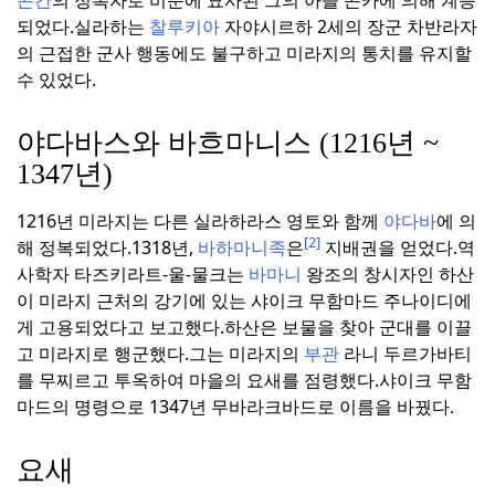
곤칸
의 정복자로 비문에 묘사된 그의 아들 곤카에 의해 계승
되었다.
실라하는
찰루키아
자야시르하 2세의 장군 차반라자
의 근접한 군사 행동에도 불구하고 미라지의 통치를 유지할
수 있었다.
야다바스와 바흐마니스 (1216년 ~
1347년)
1216년 미라지는 다른 실라하라스 영토와 함께
야다바
에 의
[2]
해 정복되었다.
1318년,
바하마니족
은
지배권을 얻었다.
역
사학자 타즈키라트-울-물크는
바마니
왕조의 창시자인 하산
이 미라지 근처의 강기에 있는 샤이크 무함마드 주나이디에
게 고용되었다고 보고했다.
하산은 보물을 찾아 군대를 이끌
고 미라지로 행군했다.
그는 미라지의
부관
라니 두르가바티
를 무찌르고 투옥하여 마을의 요새를 점령했다.
샤이크 무함
마드의 명령으로 1347년 무바라크바드로 이름을 바꿨다.
요새