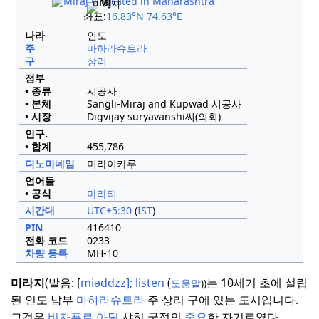
미라지
좌표:
16.83°N 74.63°E
나라
인도
주
마하라슈트라
구
상리
정부
• 종류
시공사
• 본체
Sangli-Miraj and Kupwad 시공사
• 시장
Digvijay suryavanshi씨(의회)
인구.
• 합계
455,786
디노미네임
미라이카루
언어들
• 공식
마라티
시간대
UTC+5:30
(
IST
)
PIN
416410
전화 코드
0233
차량 등록
MH-10
미라지
(발음: [
miəddzz];
listen
(
는 10세기 초에 설립
도움말
))
된 인도 남부
마하라슈트라
주 상리 구에 있는 도시입니다.
그것은
비자푸르
아딜
샤히 궁정의
중요
한 자기르였다.