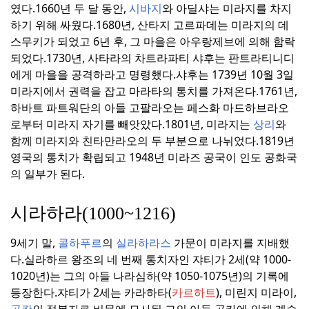
였다.
1660년 두 달 동안,
시바지
와 아딜샤는 미라지를 차지
하기 위해 싸웠다.
1680년, 산타지 고르파데는 미라지의 데
스무키가 되었고 6년 후, 그 마을은 아우랑제브에 의해 함락
되었다.
1730년, 사타라의 차트라파티 샤후는 판트라티니디
에게 마을을 공격하라고 명령했다.
샤후는 1739년 10월 3일
미라지에서 권력을 잡고 마라타의 통치를 가져온다.
1761년,
하바트 파트워단의 아들 고팔라오는 페스화 마드하브라오
로부터 미라지 자기를 빼앗았다.
1801년, 미라지는
상리
와
함께 미라지와 친타만라오의 두 부분으로 나뉘었다.
1819년
영국의 통치가 확립되고 1948년 미라즈 공국이 인도 공화국
의 일부가 된다.
시라하라(1000~1216)
9세기 말,
콜하푸르
의
실라하라스
가문이 미라지를 지배했
다.
실라하르 왕조의 네 번째 통치자인 쟈티가 2세(약 1000-
1020년)는 그의 아들 나라심하(약 1050-1075년)의 기록에
등장한다.
쟈티가 2세는 카라하타(
카르하트
), 미린지 미라이,