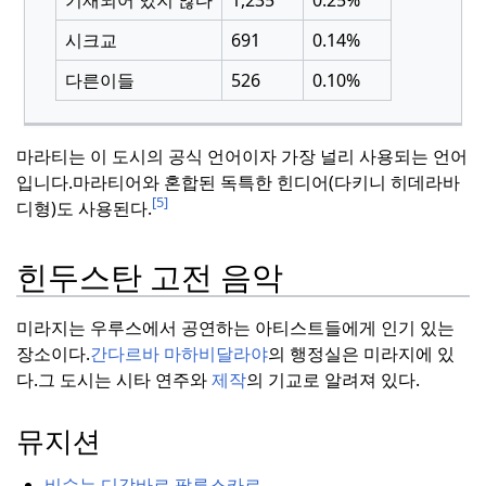
시크교
691
0.14%
다른이들
526
0.10%
마라티는 이 도시의 공식 언어이자 가장 널리 사용되는 언어
입니다.
마라티어와 혼합된 독특한 힌디어(다키니 히데라바
[5]
디형)도 사용된다.
힌두스탄 고전 음악
미라지는 우루스에서 공연하는 아티스트들에게 인기 있는
장소이다.
간다르바 마하비달라야
의 행정실은 미라지에 있
다.
그 도시는 시타
연주와
제작
의 기교로 알려져 있다.
뮤지션
비슈누 디감바르 팔루스카르