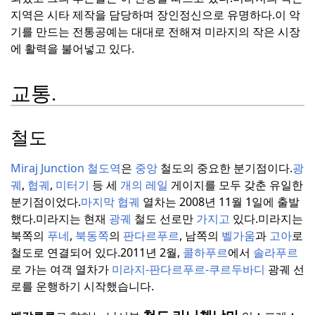
지역은 시타 제작을 담당하며 장인정신으로 유명하다.
이 악
기를 만드는 전통공예는 대대로 전해져 미라지의 작은 시장
에 활력을 불어넣고 있다.
교통.
철도
Miraj Junction 철도역
은
중앙
철도의 중요한 분기점이다.
광
궤
,
협궤
,
미터기
등 세
개의 레일
게이지를 모두 갖춘 유일한
분기점이었다.
마지막 협궤
열차는 2008년 11월 1일에 출발
했다.
미라지는 현재
광궤
철도 선로만
가지고
있다.
미라지는
북쪽의
푸네
,
북동쪽
의
판다르푸르
, 남쪽의
벨가움
과
고아
로
철도로 연결되어 있다.
2011년 2월,
콜하푸르
에서
솔라푸르
로 가는 여객 열차가
미라지-판다르푸르-쿠르두바디
광궤 선
로를 운행하기 시작했습니다.