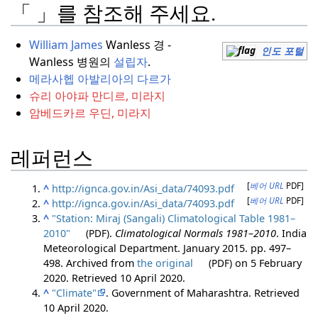
「 」를 참조해 주세요.
William James
Wanless 경 -
인도 포털
Wanless 병원의
설립자
.
메라사헵 아발리아의 다르가
슈리 아야파 만디르, 미라지
암베드카르 우딘, 미라지
레퍼런스
[
베어 URL
PDF]
^
http://ignca.gov.in/Asi_data/74093.pdf
[
베어 URL
PDF]
^
http://ignca.gov.in/Asi_data/74093.pdf
^
"Station: Miraj (Sangali) Climatological Table 1981–
2010"
(PDF)
.
Climatological Normals 1981–2010
. India
Meteorological Department. January 2015. pp. 497–
498. Archived from
the original
(PDF)
on 5 February
2020
. Retrieved
10 April
2020
.
^
"Climate"
. Government of Maharashtra
. Retrieved
10 April
2020
.