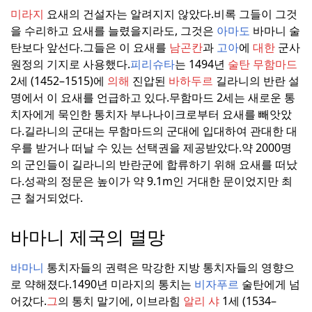
미라지
요새의 건설자는 알려지지 않았다.
비록 그들이 그것
을 수리하고 요새를 늘렸을지라도, 그것은
아마도
바마니 술
탄보다 앞선다.
그들은 이 요새를
남곤칸
과
고아
에
대한
군사
원정의 기지로 사용했다.
피리슈타
는 1494년
술탄 무함마드
2세 (1452–1515)에
의해
진압된
바하두르
길라니의 반란 설
명에서 이 요새를 언급하고 있다.
무함마드 2세는 새로운 통
치자에게 묵인한 통치자 부나나이크로부터 요새를 빼앗았
다.
길라니의 군대는 무함마드의 군대에 입대하여 관대한 대
우를 받거나 떠날 수 있는 선택권을 제공받았다.
약 2000명
의 군인들이 길라니의 반란군에 합류하기 위해 요새를 떠났
다.
성곽의 정문은 높이가 약 9.1m인 거대한 문이었지만 최
근 철거되었다.
바마니 제국의 멸망
바마니
통치자들의 권력은 막강한 지방 통치자들의 영향으
로 약해졌다.
1490년 미라지의 통치는
비자푸르
술탄에게 넘
어갔다.
그
의 통치 말기에, 이브라힘
알리 샤
1세 (1534–