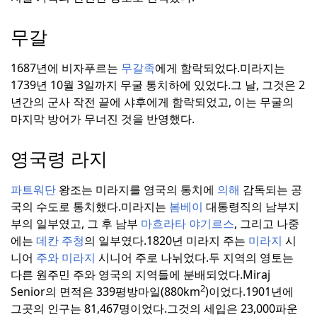
무갈
1687년에 비자푸르는
무갈족
에게 함락되었다.
미라지는
1739년 10월 3일까지 무굴 통치하에 있었다.
그 날, 그것은 2
년간의 군사 작전 끝에 샤후에게 함락되었고, 이는 무굴의
마지막 방어가 무너진 것을 반영했다.
영국령 라지
파트워단
왕조는 미라지를 영국의 통치에
의해
감독되는 공
국의 수도로 통치했다.
미라지는
봄베이
대통령직의 남부지
부의 일부였고, 그 후 남부
마흐라타
야기르스
, 그리고 나중
에는
데칸 주청
의 일부였다.
1820년 미라지 주는
미라지
시
니어
주와 미라지
시니어 주로 나뉘었다.
두 지역의 영토는
다른 원주민 주와 영국의 지역들에 분배되었다.
Miraj
2
Senior의 면적은 339평방마일(880km
)이었다.
1901년에
그곳의 인구는 81,467명이었다.
그것의 세입은 23,000파운