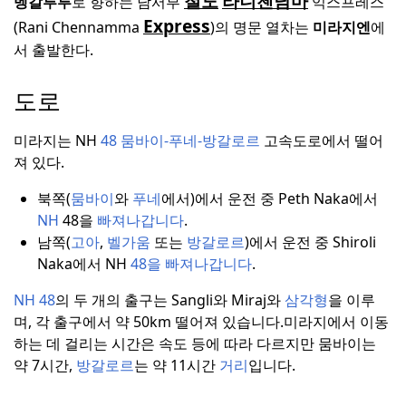
철도
라니첸남마
벵갈루루
로 향하는 남서부
익스프레스
Express
(Rani Chennamma
)의 명문 열차는
미라지엔
에
서 출발한다.
도로
미라지는 NH
48
뭄바이-푸네-방갈로르
고속도로에서 떨어
져 있다.
북쪽(
뭄바이
와
푸네
에서)에서 운전 중 Peth Naka에서
NH
48을
빠져나갑니다
.
남쪽(
고아
,
벨가움
또는
방갈로르
)에서 운전 중 Shiroli
Naka에서 NH
48을 빠져나갑니다
.
NH 48
의 두 개의 출구는 Sangli와 Miraj와
삼각형
을 이루
며, 각 출구에서 약 50km 떨어져 있습니다.
미라지에서 이동
하는 데 걸리는 시간은 속도 등에 따라 다르지만 뭄바이는
약 7시간,
방갈로르
는 약 11시간
거리
입니다.