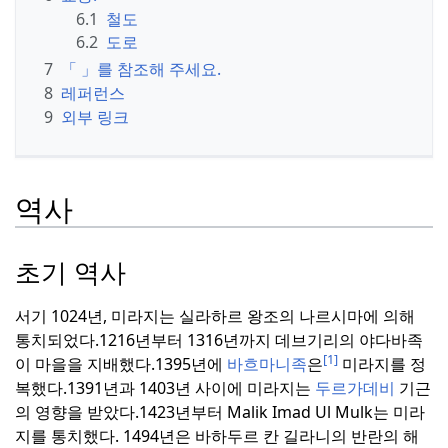
6.1
철도
6.2
도로
7
「 」를 참조해 주세요.
8
레퍼런스
9
외부 링크
역사
초기 역사
서기 1024년, 미라지는 실라하르 왕조의 나르시마에 의해
통치되었다.
1216년부터 1316년까지 데브기리의 야다바족
[1]
이 마을을 지배했다.
1395년에
바흐마니족
은
미라지를 정
복했다.
1391년과 1403년 사이에 미라지는
두르가데비
기근
의 영향을 받았다.
1423년부터 Malik Imad Ul Mulk는 미라
지를 통치했다. 1494년은 바하두르 칸 길라니의 반란의 해