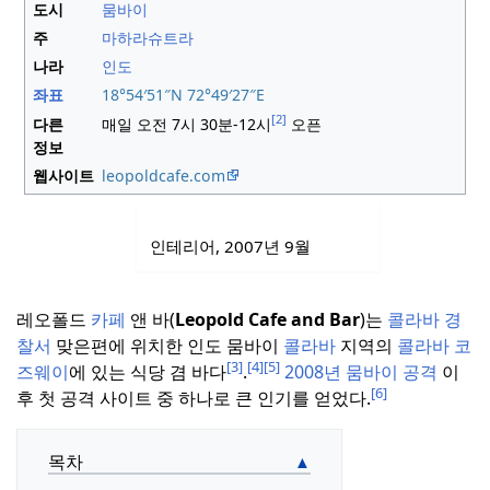
도시
뭄바이
주
마하라슈트라
나라
인도
좌표
18°54′51″N
72°49′27″E
[2]
다른
매일 오전 7시 30분-12시
오픈
정보
웹사이트
leopoldcafe.com
인테리어, 2007년 9월
레오폴드
카페
앤 바(
Leopold Cafe and Bar
)는
콜라바
경
찰서
맞은편에 위치한 인도 뭄바이
콜라바
지역의
콜라바 코
[3]
[4]
[5]
즈웨이
에 있는 식당 겸 바다
.
2008년 뭄바이 공격
이
[6]
후 첫 공격 사이트 중 하나로 큰 인기를 얻었다.
목차