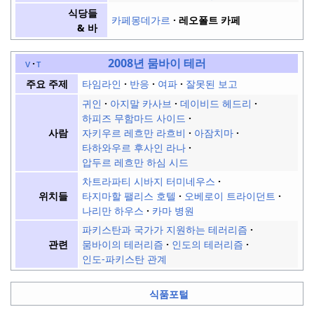
식당들
카페몽데가르
레오폴트 카페
& 바
2008년 뭄바이 테러
v
t
타임라인
반응
여파
잘못된 보고
주요 주제
귀인
아지말 카사브
데이비드 헤드리
하피즈 무함마드 사이드
자키우르 레흐만 라흐비
아잠치마
사람
타하와우르 후사인 라나
압두르 레흐만 하심 시드
차트라파티 시바지 터미네우스
타지마할 팰리스 호텔
오베로이 트라이던트
위치들
나리만 하우스
카마 병원
파키스탄과 국가가 지원하는 테러리즘
뭄바이의 테러리즘
인도의 테러리즘
관련
인도-파키스탄 관계
식품포털