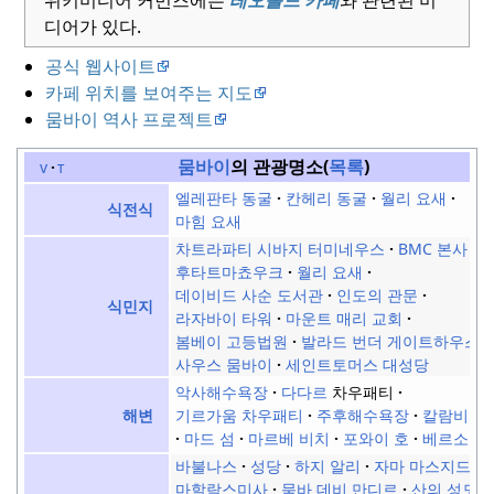
위키미디어 커먼즈에는
레오폴드 카페
와 관련된 미
디어가 있다.
공식 웹사이트
카페 위치를 보여주는 지도
뭄바이 역사 프로젝트
뭄바이
의 관광명소(
목록
)
v
t
엘레판타 동굴
칸헤리 동굴
월리 요새
식전식
마힘 요새
차트라파티 시바지 터미네우스
BMC 본사
후타트마쵸우크
월리 요새
데이비드 사순 도서관
인도의 관문
식민지
라자바이 타워
마운트 매리 교회
봄베이 고등법원
발라드 번더 게이트하우스
사우스 뭄바이
세인트토머스 대성당
악사해수욕장
다다르
차우패티
기르가움 차우패티
주후해수욕장
칼람비치
해변
마드 섬
마르베 비치
포와이 호
베르소바
바불나스
성당
하지 알리
자마 마스지드
마할락스미사
뭄바 데비 만디르
산의 성모