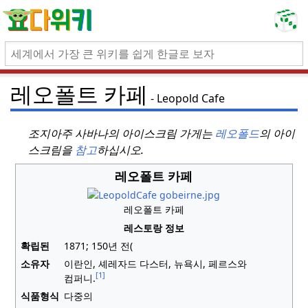
레오폴트 카페
Leopold Cafe
조지아주 사바나의 아이스크림 가게는
레오폴드
의 아이
스크림을
참고
하십시오.
레오폴트 카페
레오폴트 카페
레스토랑
정보
확립된
1871;
150년
전(
소유자
이란인, 셰레자드 다스터, 뉴욕시, 페르스와
[1]
컴퍼니.
식품형식
다중의