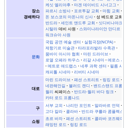
케싯 엘리야후
마겐 데이비드 시너고그
장소
파르시 소방사
포르투갈 교회
마힘 교회
경배하다
돈 보스코의 마돈나의 신사
성 베드로 교회,
반드라
세인트 앤드루 교회
싯디비나야크 
시탈라
데비 사원
스와미나라이안 만디르
워크슈아 사원
국립 공연 예술 센터
실험극장(NCPA)
제항기르 미술관
타라포라발라 수족관
뭄바이 아시아 협회
마린 드라이브
문화
로열 오페라 하우스
리갈 시네마
에로스 시
메트로 애드랩스
네루 과학 센터
필름 시티
캐피톨 시네마
리버티 시네마
마린 드라이브
패션 스트리트
링킹 로드
네판해안길
블러드 캔디
밴드스탠드 프롬나
대로
월리
씨페이스
반드라-월리 바다 링크
카터 로드 프롬나드
서부 교외
나리만 포인트
말라바르 언덕
구
고다 칼라
콜라바
반드라 쿠를라 콤플렉스
초르 바자
패션 스트리트
콜라바 코즈웨이
쇼핑
래밍턴 로드
링킹 로드