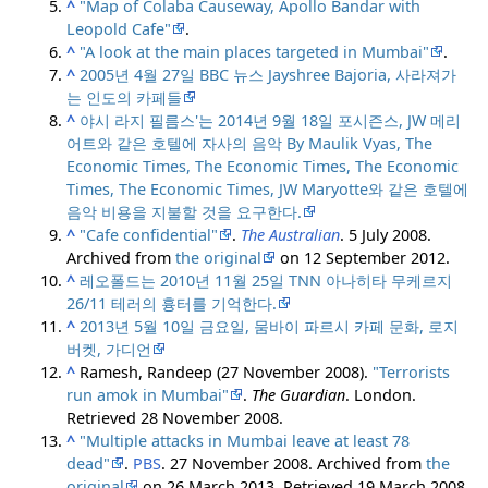
^
"Map of Colaba Causeway, Apollo Bandar with
Leopold Cafe"
.
^
"A look at the main places targeted in Mumbai"
.
^
2005년 4월 27일 BBC 뉴스 Jayshree Bajoria, 사라져가
는 인도의 카페들
^
야시 라지 필름스'는 2014년 9월 18일 포시즌스, JW 메리
어트와 같은 호텔에 자사의 음악 By Maulik Vyas, The
Economic Times, The Economic Times, The Economic
Times, The Economic Times, JW Maryotte와 같은 호텔에
음악 비용을 지불할 것을 요구한다.
^
"Cafe confidential"
.
The Australian
. 5 July 2008.
Archived from
the original
on 12 September 2012.
^
레오폴드는 2010년 11월 25일 TNN 아나히타 무케르지
26/11 테러의 흉터를 기억한다.
^
2013년 5월 10일 금요일, 뭄바이 파르시 카페 문화, 로지
버켓, 가디언
^
Ramesh, Randeep (27 November 2008).
"Terrorists
run amok in Mumbai"
.
The Guardian
. London
.
Retrieved
28 November
2008
.
^
"Multiple attacks in Mumbai leave at least 78
dead"
.
PBS
. 27 November 2008. Archived from
the
original
on 26 March 2013
. Retrieved
19 March
2008
.