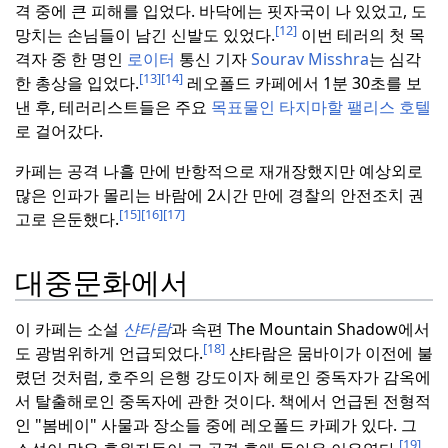
격 중에 큰 피해를 입었다.
바닥에는 핏자국이 나 있었고, 도
[12]
망치는 손님들이 남긴 신발도 있었다.
이번 테러의 첫 목
격자 중 한 명인
로이터
통신 기자
Sourav Misshra
는 심각
[13]
[14]
한 총상을 입었다.
레오폴드 카페에서 1분 30초를 보
낸 후, 테러리스트들은 주요
목표물인 타지마할 팰리스 호텔
로 걸어갔다.
카페는 공격 나흘 만에 반항적으로 재개장했지만 예상외로
많은 인파가 몰리는 바람에 2시간 만에 경찰의 안전조치 권
[15]
[16]
[17]
고로 은둔했다.
대중문화에서
이 카페는 소설
샨타람
과 속편 The Mountain Shadow에서
[18]
도 광범위하게 언급되었다.
샨타람은 뭄바이가 이전에 불
렸던 것처럼, 호주의 은행 강도이자 헤로인 중독자가 감옥에
서 탈출해로인 중독자에 관한 것이다.
책에서 언급된 전형적
인 "봄베이" 사물과 장소들 중에 레오폴드 카페가 있다.
그
[19]