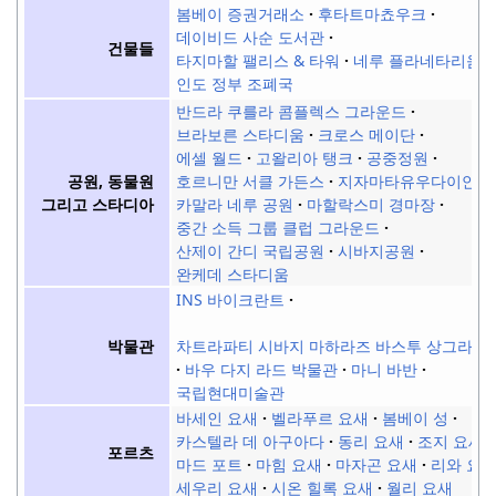
봄베이 증권거래소
후타트마쵸우크
데이비드 사순 도서관
건물들
타지마할 팰리스 & 타워
네루 플라네타리움
인도 정부 조폐국
반드라 쿠를라 콤플렉스 그라운드
브라보른 스타디움
크로스 메이단
에셀 월드
고왈리아 탱크
공중정원
공원, 동물원
호르니만 서클 가든스
지자마타유우다이안
그리고 스타디아
카말라 네루 공원
마할락스미 경마장
중간 소득 그룹 클럽 그라운드
산제이 간디 국립공원
시바지공원
완케데 스타디움
INS 바이크란트
박물관
차트라파티 시바지 마하라즈 바스투 상그라할
바우 다지 라드 박물관
마니 바반
국립현대미술관
바세인 요새
벨라푸르 요새
봄베이 성
카스텔라 데 아구아다
동리 요새
조지 요새
포르츠
마드 포트
마힘 요새
마자곤 요새
리와 요
세우리 요새
시온 힐록 요새
월리 요새