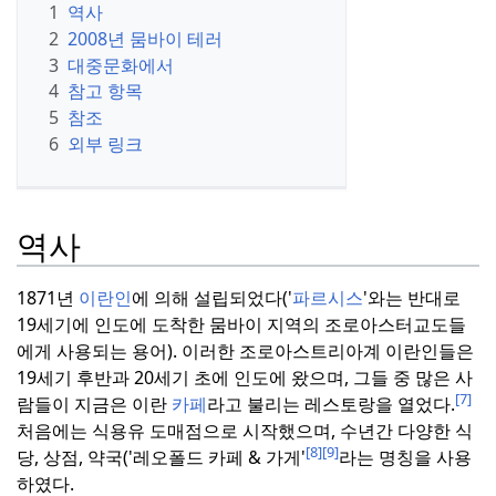
1
역사
2
2008년 뭄바이 테러
3
대중문화에서
4
참고 항목
5
참조
6
외부 링크
역사
1871년
이란인
에 의해 설립되었다('
파르시스
'와는 반대로
19세기에 인도에 도착한 뭄바이 지역의 조로아스터교도들
에게 사용되는 용어).
이러한 조로아스트리아계 이란인들은
19세기 후반과 20세기 초에 인도에 왔으며, 그들 중 많은 사
[7]
람들이 지금은 이란
카페
라고 불리는 레스토랑을 열었다.
처음에는 식용유 도매점으로 시작했으며, 수년간 다양한 식
[8]
[9]
당, 상점, 약국('레오폴드 카페 & 가게'
라는 명칭을 사용
하였다.