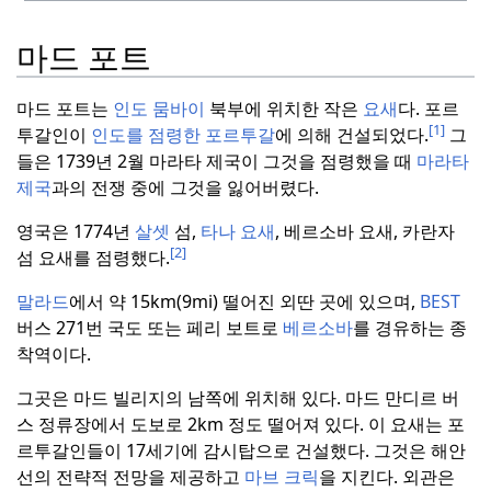
마드 포트
마드 포트는
인도
뭄바이
북부에 위치한 작은
요새
다.
포르
[1]
투갈인이
인도를 점령한 포르투갈
에 의해 건설되었다.
그
들은 1739년 2월 마라타 제국이 그것을 점령했을 때
마라타
제국
과의 전쟁 중에 그것을 잃어버렸다.
영국은 1774년
살셋
섬,
타나 요새
, 베르소바 요새, 카란자
[2]
섬 요새를 점령했다.
말라드
에서 약 15km(9mi) 떨어진 외딴 곳에 있으며,
BEST
버스 271번 국도 또는 페리 보트로
베르소바
를 경유하는 종
착역이다.
그곳은 마드 빌리지의 남쪽에 위치해 있다.
마드 만디르 버
스 정류장에서 도보로 2km 정도 떨어져 있다.
이 요새는 포
르투갈인들이 17세기에 감시탑으로 건설했다.
그것은 해안
선의 전략적 전망을 제공하고
마브 크릭
을 지킨다.
외관은