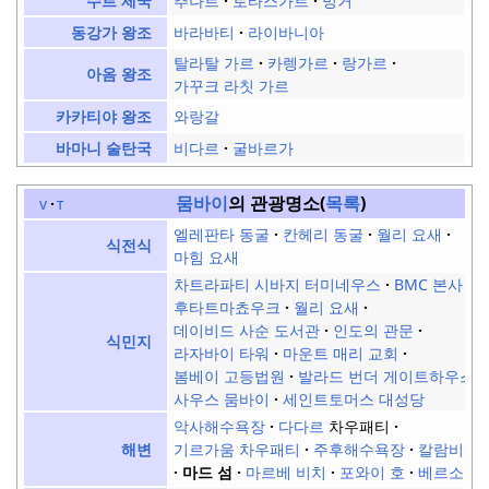
추나르
로타스가르
멍거
수르 제국
바라바티
라이바니아
동강가 왕조
탈라탈 가르
카렝가르
랑가르
아옴 왕조
가꾸크 라칫 가르
와랑갈
카카티야 왕조
비다르
굴바르가
바마니 술탄국
뭄바이
의 관광명소(
목록
)
v
t
엘레판타 동굴
칸헤리 동굴
월리 요새
식전식
마힘 요새
차트라파티 시바지 터미네우스
BMC 본사
후타트마쵸우크
월리 요새
데이비드 사순 도서관
인도의 관문
식민지
라자바이 타워
마운트 매리 교회
봄베이 고등법원
발라드 번더 게이트하우스
사우스 뭄바이
세인트토머스 대성당
악사해수욕장
다다르
차우패티
기르가움 차우패티
주후해수욕장
칼람비치
해변
마드 섬
마르베 비치
포와이 호
베르소바