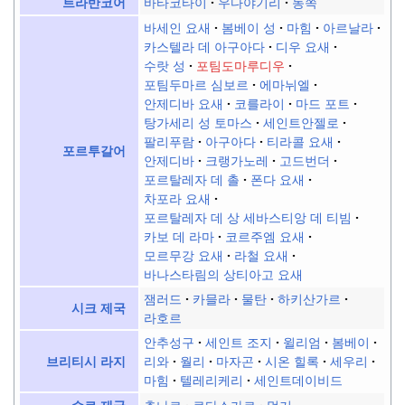
바타코타이
우다야기리
동쪽
트라반코어
바세인 요새
봄베이 성
마힘
아르날라
카스텔라 데 아구아다
디우 요새
수랏 성
포팀도마루디우
포팀두마르 심보르
에마뉘엘
안제디바 요새
코를라이
마드 포트
탕가세리 성 토마스
세인트안젤로
팔리푸람
아구아다
티라콜 요새
포르투갈어
안제디바
크랭가노레
고드번더
포르탈레자 데 촐
폰다 요새
차포라 요새
포르탈레자 데 상 세바스티앙 데 티빔
카보 데 라마
코르주엠 요새
모르무강 요새
라철 요새
바나스타림의 상티아고 요새
잼러드
카믈라
물탄
하키산가르
시크 제국
라호르
안추성구
세인트 조지
윌리엄
봄베이
리와
월리
마자곤
시온 힐록
세우리
브리티시 라지
마힘
텔레리케리
세인트데이비드