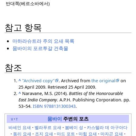
반대쪽(베르소바에서)
참고 항목
마하라슈트라 주의 요새 목록
뭄바이의 포르투갈 건축물
참조
^
"Archived copy"
. Archived from
the original
on
25 April 2009
. Retrieved
25 April
2009
.
^
Naravane, M.S. (2014).
Battles of the Honorourable
East India Company
. A.P.H. Publishing Corporation. pp.
53–54.
ISBN
9788131300343
.
뭄바이
주변의 포츠
v
t
바세인 요새
벨라푸르 요새
봄베이 성
카스텔라 데 아구아다
동리 요새
조지 요새
마드 포트
마힘 요새
마자곤 요새