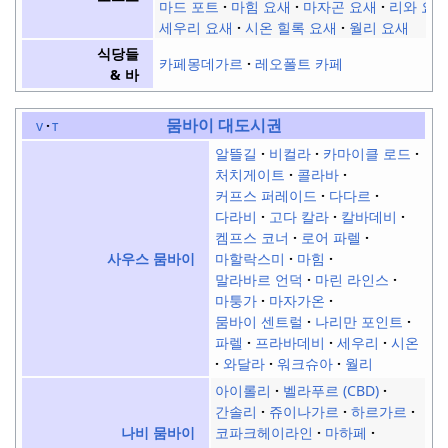
마드 포트
마힘 요새
마자곤 요새
리와 요
세우리 요새
시온 힐록 요새
월리 요새
식당들
카페몽데가르
레오폴트 카페
& 바
뭄바이 대도시권
v
t
알뜰길
비컬라
카마이클 로드
처치게이트
콜라바
커프스 퍼레이드
다다르
다라비
고다 칼라
칼바데비
켐프스 코너
로어 파렐
마할락스미
마힘
사우스 뭄바이
말라바르 언덕
마린 라인스
마퉁가
마자가온
뭄바이 센트럴
나리만 포인트
파렐
프라바데비
세우리
시온
와달라
워크슈아
월리
아이롤리
벨라푸르 (CBD)
간솔리
쥬이나가르
하르가르
코파크헤이라인
마하페
나비 뭄바이