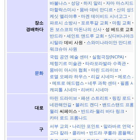
바불나스
성당
하지 알리
자마 마스지드
마할락스미사
뭄바 데비 만디르
산의 성모
케싯 엘리야후
마겐 데이비드 시너고그
장소
파르시 소방사
포르투갈 교회
마힘 교회
경배하다
돈 보스코의 마돈나의 신사
성 베드로 교회,
반드라
세인트 앤드루 교회
싯디비나야크 
시탈라
데비 사원
스와미나라이안 만디르
워크슈아 사원
국립 공연 예술 센터
실험극장(NCPA)
제항기르 미술관
타라포라발라 수족관
뭄바이 아시아 협회
마린 드라이브
문화
로열 오페라 하우스
리갈 시네마
에로스 시
메트로 애드랩스
네루 과학 센터
필름 시티
캐피톨 시네마
리버티 시네마
마린 드라이브
패션 스트리트
링킹 로드
네판해안길
블러드 캔디
밴드스탠드 프롬나
대로
월리
씨페이스
반드라-월리 바다 링크
카터 로드 프롬나드
서부 교외
나리만 포인트
말라바르 언덕
구
고다 칼라
콜라바
반드라 쿠를라 콤플렉스