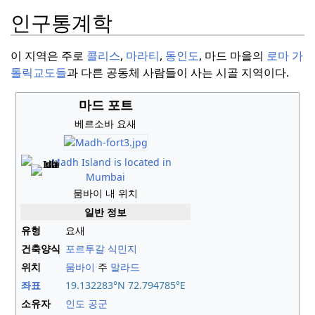
인구통계학
이 지역은 주로
콜리스
,
마라티
,
동인도
, 마드 마을의
로마 가
톨릭교도들
과 다른 공동체 사람들이 사는 시골 지역이다.
마드 포트
베르소바 요새
뭄바이 내 위치
일반 정보
유형
요새
건축양식
포르투갈 식민지
위치
뭄바이
주
말라드
좌표
19.132283°N 72.794785°E
소유자
인도 공군