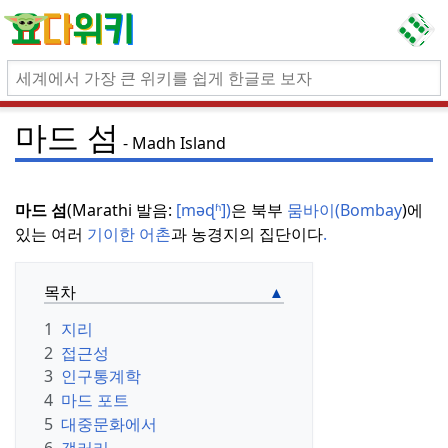
마드 섬
Madh Island
마드 섬
(Marathi 발음:
[məɖʱ])
은 북부
뭄바이(Bombay
)에
있는 여러
기이한 어촌
과 농경지의 집단이다
.
목차
1
지리
2
접근성
3
인구통계학
4
마드 포트
5
대중문화에서
6
갤러리