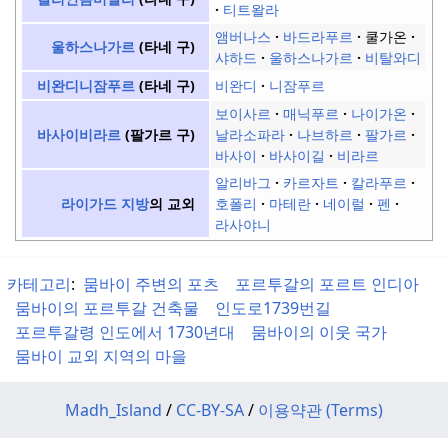
티트왈라
앰버나스
바드라푸르
쿨가온
울하스나가르
(타네 구)
샤하드
울하스나가르
비탈와디
비완디
니잠푸르
비완디니잠푸르
(타네 구)
보이사르
매닉푸르
나이가온
날라소파라
나브하르
팔가르
바사이비라르
(팔가르 구)
바사이
바사이길
비라르
알리바그
카르자트
칼라푸르
호폴리
마테란
네이럴
펜
라이가드 지방
의 교외
라사야니
카테고리
:
뭄바이 주변의 포츠
포르투갈의 포르트 인디아
뭄바이의 포르투갈 건축물
인도로1739번길
포르투갈령 인도에서 1730년대
뭄바이의 이웃 국가
뭄바이 교외 지역의 마을
Madh_Island
/
CC-BY-SA
/
이용약관 (Terms)