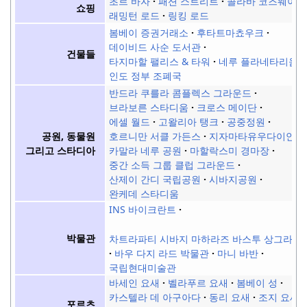
초르 바자
패션 스트리트
콜라바 코즈웨이
쇼핑
래밍턴 로드
링킹 로드
봄베이 증권거래소
후타트마쵸우크
데이비드 사순 도서관
건물들
타지마할 팰리스 & 타워
네루 플라네타리움
인도 정부 조폐국
반드라 쿠를라 콤플렉스 그라운드
브라보른 스타디움
크로스 메이단
에셀 월드
고왈리아 탱크
공중정원
공원, 동물원
호르니만 서클 가든스
지자마타유우다이안
그리고 스타디아
카말라 네루 공원
마할락스미 경마장
중간 소득 그룹 클럽 그라운드
산제이 간디 국립공원
시바지공원
완케데 스타디움
INS 바이크란트
박물관
차트라파티 시바지 마하라즈 바스투 상그라할
바우 다지 라드 박물관
마니 바반
국립현대미술관
바세인 요새
벨라푸르 요새
봄베이 성
카스텔라 데 아구아다
동리 요새
조지 요새
포르츠