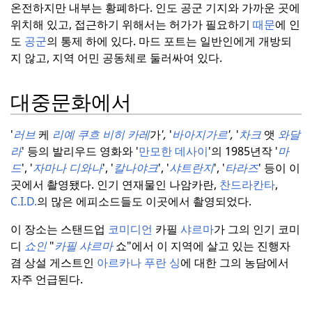
온전하지만 내부는 황폐하다.
인도 공군 기지와 가까운 곳에
위치해 있고, 접근하기 위해서는 허가가 필요하기
때문
에 인
도
공군
의 통제 하에 있다.
마드 포트는 일반인에게 개방되
지 않고, 지역 어민 공동체로 둘러싸여 있다.
대중문화에서
'
러브
케
리예 쿠흐 비히 카레
가
',
'
바아지가르
',
'
차크
앳
와달
라
' 등의 발리우드 영화와 '
만모한 데사이
'의 1985년작 '
마
드
', '
자마나 디와나
', '
칼나야크
', '
샤트란지
', '
타라즈
' 등이 이
곳에서 촬영됐다.
인기 연재물인 나암카란,
찬드라칸타
,
C.I.D.
의 많은 에피소드들도 이곳에서 촬영되었다.
이 장소는 스탠드업
코미디언
카필
샤르마
가 그의 인기 코미
디
쇼인
"
카필 샤르마
쇼"에서 이 지역에 살고 있는 진행자
겸 상설 게스트인
아르카나 푸란 싱
에 대한 그의 농담에서
자주 언급된다.