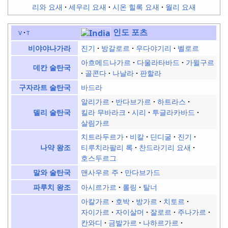
리와 요새
세우리 요새
시온 힐록 요새
월리 요새
인도 포츠
v
t
진기
방갈로르
우다야기리
벨로르
비야야나가라
아흐메드나가르
다울라타바드
가윌구르
데칸 술탄국
골콘다
나날라
판할라
바드라
구자라트 술탄국
알리가르
반다브가르
하트라스
킬라 무바라크
시리
투글라카바드
델리 술탄국
살림가르
치트라두르가
비칼
딘디굴
진기
티루치라팔리 록
찬드라기리 요새
나약 왕조
호스두르그
맨사우르 주
만다브가드
말와 술탄국
아시르가르
롤링
탈너
파루치 왕조
아칼가르
호박
방가르
치토르
자이가르
자이살머
잘로르
주나가르
칸와디
금발가르
나하르가르