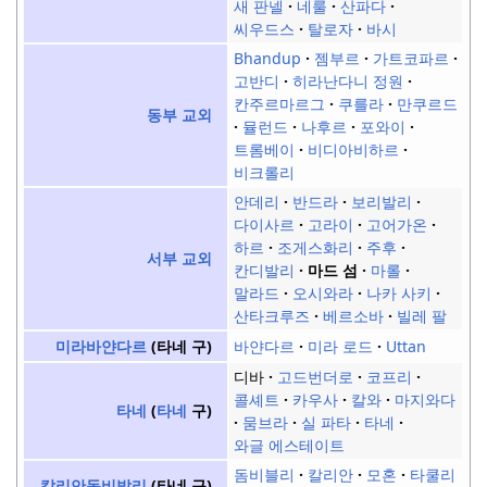
새 판넬
네룰
산파다
씨우드스
탈로자
바시
Bhandup
젬부르
가트코파르
고반디
히라난다니 정원
칸주르마르그
쿠를라
만쿠르드
동부 교외
뮬런드
나후르
포와이
트롬베이
비디아비하르
비크롤리
안데리
반드라
보리발리
다이사르
고라이
고어가온
하르
조게스화리
주후
서부 교외
칸디발리
마드 섬
마롤
말라드
오시와라
나카 사키
산타크루즈
베르소바
빌레 팔
바얀다르
미라 로드
Uttan
미라바얀다르
(타네 구)
디바
고드번더로
코프리
콜셰트
카우사
칼와
마지와다
타네
(
타네
구)
뭄브라
실 파타
타네
와글 에스테이트
돔비블리
칼리안
모혼
타쿨리
칼리안돔비발리
(타네 구)