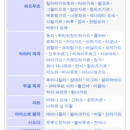
킬라라이피토라
타라가르
랄코트
라즈푸츠
그왈리오르
칼린자르
힝라즈가르
메흐랑가르
나르와르
세나파티 요새
사발가르
바후
캉라
란탐보어
바트너 요새
동리
하리쉬찬드라가드
콜라바
로하가드
수다가드
신하가드
티코나
판할라
프라탑가드
비샬가드
라지가드
신두두르그
비제이두르그
시브네리
마라타 제국
라이가드
가젠드라가르
진기
와다 샤니와르
얀시
힝라즈가르
마노라
비사푸르
사다시브가드
푸라나킬라
샹데리
아그라
알라하바드
파테푸르 식리
빨간색
아콜라
무굴 제국
하리 파르밧
람나가르
바와나 요새
고하드
로하가르
쟈트
나하르 싱 마할
데바나할리
팔라크카드
비칼
산카기리
마이소르 왕국
무루드잔지라
벨라푸르
언더니
시드디