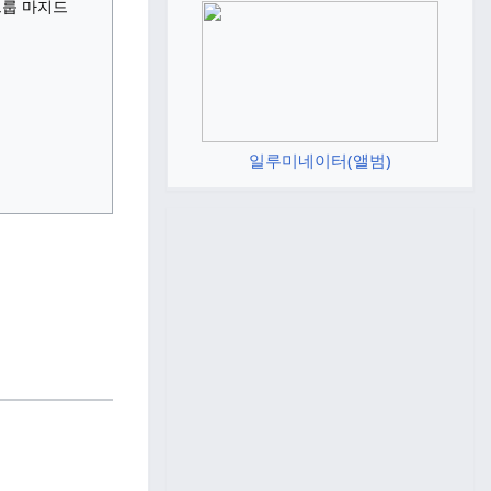
룹 마지드
일루미네이터(앨범)