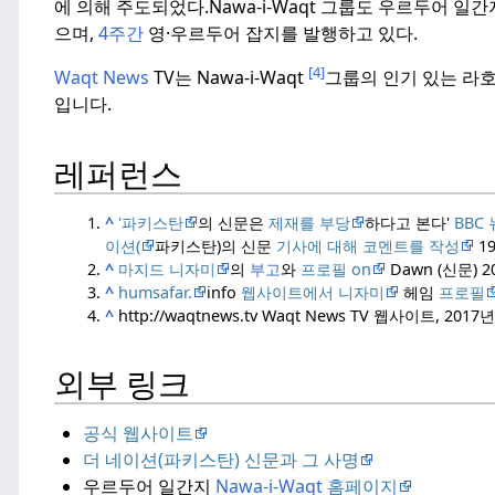
에 의해 주도되었다.
Nawa-i-Waqt 그룹도 우르두어 일
으며,
4주간
영·우르두어 잡지를 발행하고 있다.
[4]
Waqt News
TV는 Nawa-i-Waqt
그룹의 인기 있는 라
입니다.
레퍼런스
^
'파키스탄
의 신문은
제재를 부당
하다고 본다'
BBC
이션(
파키스탄)의 신문
기사에 대해 코멘트를 작성
19
^
마지드 니자미
의
부고
와
프로필 on
Dawn (신문) 2
^
humsafar.
info
웹사이트에서 니자미
헤임
프로필
^
http://waqtnews.tv Waqt News TV 웹사이트, 2017
외부 링크
공식 웹사이트
더 네이션(파키스탄) 신문과 그 사명
우르두어 일간지
Nawa-i-Waqt
홈페이지