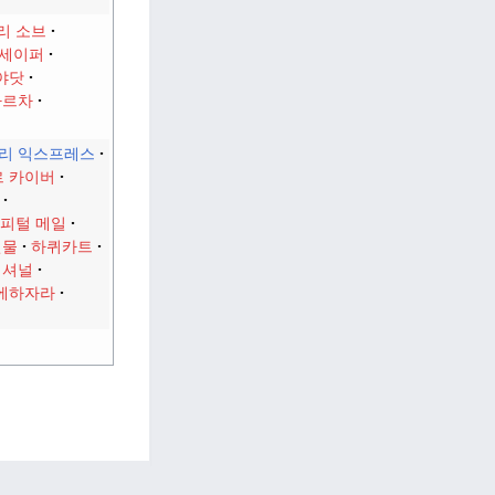
리 소브
 세이퍼
야닷
파르차
리 익스프레스
 카이버
피털 메일
선물
하퀴카트
내셔널
에하자라