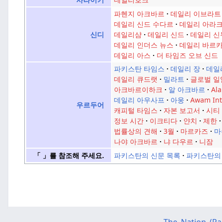
파헨지 아크바르
데일리 이브라트
데일리 신드 수다르
데일리 아라
데일리샴
데일리 신드
데일리 신
신디
데일리 인더스 뉴스
데일리 바르
데일리 아스
더 타임즈 오브 신드
파키스탄 타임스
데일리 장
데일
데일리 큐드랫
밀라트
글로벌 일
아크바르이하크
알 아크바르
Al
데일리 아우사프
아웅
Awam Int
우르두어
캐피털 타임스
자본 보고서
시티
정보 시간
이크티다
얀치
제한
법률상의 견해
3월
마르카즈
마
나야 아크바르
냐 다우르
니잠
파키스탄의 신문 목록
파키스탄의
「 」를 참조해 주세요.
The_Nation_(Pa