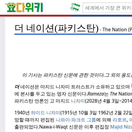
더 네이션(파키스탄)
The Nation (
이 기사는 파키스탄 신문에 관한 것이다.
그 외의 용도
더
네이션은 마지드 니자미 트러스트가 소유하고 있으며
에 본사를 두고 있는 영자 신문이다.
Rameza
는
The
Nati
파키스탄 언론인 고 마지드
니자미
(2028년 4월 3일~20
1940년
하미드 니자미
(1915년 10월 3일 1962년 2월 
망할 때까지 편집된
나와이-와크트 그룹
에 의해
라호르
,
출판되었다.
Nawa-i-Waqt 신문은 이후 편집장
Majid Niz