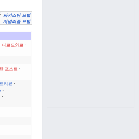
파키스탄 포털
저널리즘 포털
다르드와르
탄 포스트
 트리뷴
스
스