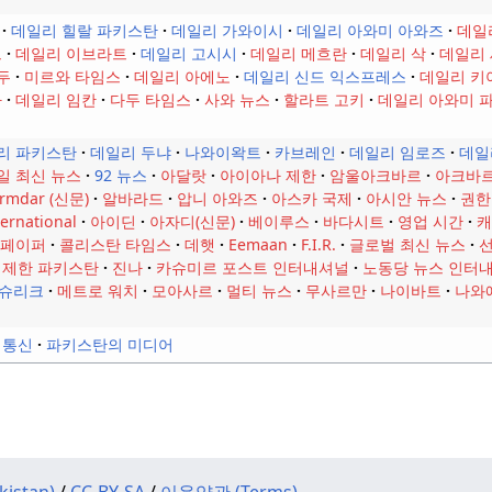
데일리 힐랄 파키스탄
데일리 가와이시
데일리 아와미 아와즈
데일
크
데일리 이브라트
데일리 고시시
데일리 메흐란
데일리 삭
데일리
두
미르와 타임스
데일리 아에노
데일리 신드 익스프레스
데일리 키
카
데일리 임칸
다두 타임스
사와 뉴스
할라트 고키
데일리 아와미 
리 파키스탄
데일리 두냐
나와이왁트
카브레인
데일리 임로즈
데일
일 최신 뉴스
92 뉴스
아달랏
아이아나 제한
암울아크바르
아크바르
armdar (신문)
알바라드
압니 아와즈
아스카 국제
아시안 뉴스
권한
ernational
아이딘
아자디(신문)
베이루스
바다시트
영업 시간
캐
 페이퍼
콜리스탄 타임스
데햇
Eemaan
F.I.R.
글로벌 최신 뉴스
제한 파키스탄
진나
카슈미르 포스트 인터내셔널
노동당 뉴스 인터
슈리크
메트로 워치
모아사르
멀티 뉴스
무사르만
나이바트
나와
 통신
파키스탄의 미디어
kistan)
/
CC-BY-SA
/
이용약관 (Terms)