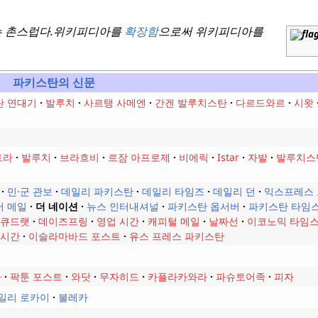
 촌스럽다.
위키피디아를
확장함
으로써 위키피디아를
파키스탄의 신문
 연대기
발루치
사르탱 사메엔
간겐 발루치스탄
다르드와르
시왓
트라
발루치
브라흐비
르잠 아프로제
비에릭
Istar
자발
발루치스
민·군 관보
데일리 파키스탄
데일리 타임즈
데일리 던
익스프레스
버 메일
더 네이션
뉴스 인터내셔널
파키스탄 옵서버
파키스탄 타임
 큐드랫
데이즈프링
영업 시간
캐피털 메일
날짜선
이코노믹 타임
 시간
이슬라마바드 포스트
유스 프레스 파키스탄
나
팍툰 포스트
와닷
무자히드
카플라카와라
파슈토어족
피자
일리 로카이
불레카