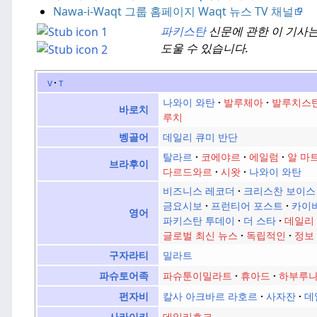
Nawa-i-Waqt 그룹 홈페이지 Waqt 뉴스 TV 채널
파키스탄
신문에 관한 이 기사는
도울 수 있습니다.
v
t
나와이 와탄
발루체아
발루치스탄
바로치
루치
데일리 큐미 반단
벵골어
탈라르
코에야르
에일럼
알 마
브라후이
다르드와르
시왓
나와이 와탄
비즈니스 레코더
크리스찬 보이스
금요시보
프런티어 포스트
카이
영어
파키스탄 투데이
더 스타
데일리
글로벌 최신 뉴스
독립적인
정보
밀라트
구자라티
파슈툰이밀라트
휴아드
하부루
파슈토어족
칼사 아크바르 라호르
사자잔
데
펀자비
데일리호크
사라이키