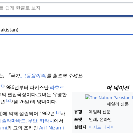
Pakistan)
는, 「국가
」(동음이의)
를 참조해 주세요.
[1]
더 네이션
1986년부터 파키스탄
라호르
on의 편집국장이다.
그녀는 유명한
[2]
14년
7월 26일)의 양녀이다.
데일리 신문
유형
데일리 신문
[3]
22일)에 의해 설립되어 1962년
사
포맷
인쇄, 온라인
이슬라마바드
,
무탄
,
카라치
에서
설립자
마지드 니자미
ami
와 그의 조카인
Arif Nizami