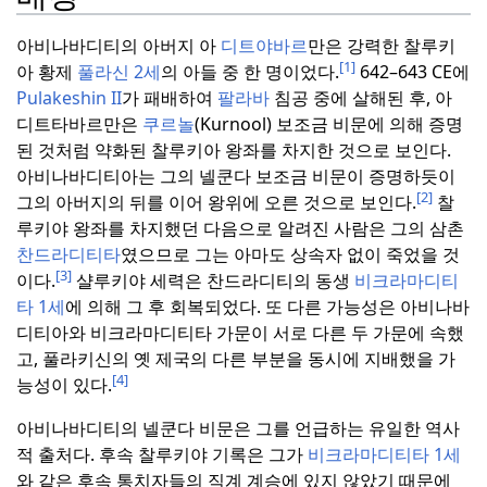
아비나바디티의 아버지 아
디트야바르
만은 강력한 찰루키
[1]
아 황제
풀라신 2세
의 아들 중 한 명이었다.
642–643 CE에
Pulakeshin II
가 패배하여
팔라바
침공 중에 살해된 후, 아
디트타바르만은
쿠르놀
(Kurnool) 보조금 비문에 의해 증명
된 것처럼 약화된 찰루키아 왕좌를 차지한 것으로 보인다.
아비나바디티아는 그의 넬쿤다 보조금 비문이 증명하듯이
[2]
그의 아버지의 뒤를 이어 왕위에 오른 것으로 보인다.
찰
루키야 왕좌를 차지했던 다음으로 알려진 사람은 그의 삼촌
찬드라디티타
였으므로 그는 아마도 상속자 없이 죽었을 것
[3]
이다.
샬루키야 세력은 찬드라디티의 동생
비크라마디티
타 1세
에 의해 그 후 회복되었다.
또 다른 가능성은 아비나바
디티아와 비크라마디티타 가문이 서로 다른 두 가문에 속했
고, 풀라키신의 옛 제국의 다른 부분을 동시에 지배했을 가
[4]
능성이 있다.
아비나바디티의 넬쿤다 비문은 그를 언급하는 유일한 역사
적 출처다.
후속 찰루키야 기록은 그가
비크라마디티타 1세
와 같은 후속 통치자들의 직계 계승에 있지 않았기 때문에