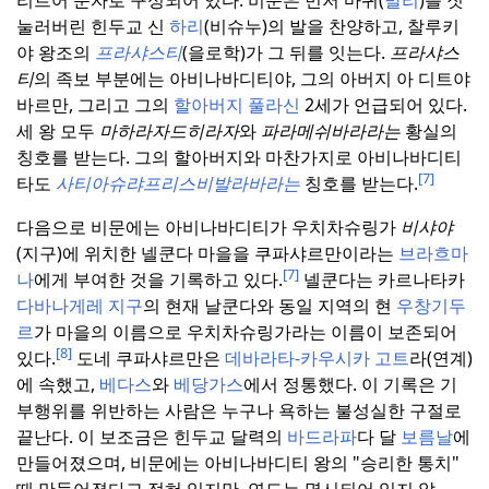
리트어 문자로 구성되어 있다.
비문은 먼저 마귀(
발리
)를 짓
눌러버린 힌두교 신
하리
(비슈누)의 발을 찬양하고, 찰루키
야 왕조의
프라샤스티
(을로학)가 그 뒤를 잇는다.
프라샤스
티
의 족보 부분에는 아비나바디티야, 그의 아버지 아 디트야
바르만, 그리고 그의
할아버지 풀라신
2세가 언급되어 있다.
세 왕 모두
마하라자드히라자
와
파라메쉬바라라는
황실의
칭호를 받는다.
그의 할아버지와 마찬가지로 아비나바디티
[7]
타도
사티아슈랴프리스비발라바라는
칭호를 받는다.
다음으로 비문에는 아비나바디티가 우치차슈링가
비샤야
(지구)에 위치한 넬쿤다 마을을 쿠파샤르만이라는
브라흐마
[7]
나
에게 부여한 것을 기록하고 있다.
넬쿤다는 카르나타카
다바나게레 지구
의 현재 날쿤다와 동일 지역의 현
우창기두
르
가 마을의 이름으로 우치차슈링가라는 이름이 보존되어
[8]
있다.
도네 쿠파샤르만은
데바라타-카우시카
고트
라(연계)
에 속했고,
베다스
와
베당가스
에서 정통했다.
이 기록은 기
부행위를 위반하는 사람은 누구나 욕하는 불성실한 구절로
끝난다.
이 보조금은 힌두교 달력의
바드라파
다 달
보름날
에
만들어졌으며, 비문에는 아비나바디티 왕의 "승리한 통치"