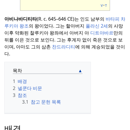
v
t
아비나바디티타
(R. c. 645–646 CE)는 인도 남부의
바타피
차
루키아 왕조
의 왕이었다.
그는 할아버지
풀라신 2세
의 사망
이후 약화된 찰루키아 왕좌에서 아버지 아
디트야바르
만의
뒤를 이은 것으로 보인다.
그는 후계자 없이 죽은 것으로 보
이며, 아마도 그의 삼촌
찬드라디티
에 의해 계승되었을 것이
다.
목차
1
배경
2
넬쿤다 비문
3
참조
3.1
참고 문헌 목록
배경