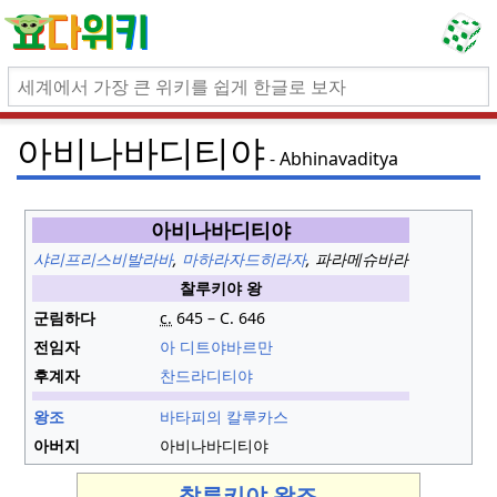
아비나바디티야
Abhinavaditya
아비나바디티야
샤리프리스비발라바
,
마하라자드히라자
, 파라메슈바라
찰루키야 왕
군림하다
c.
645
– C.
646
전임자
아 디트야바르만
후계자
찬드라디티야
왕조
바타피의 칼루카스
아버지
아비나바디티야
찰루키야 왕조