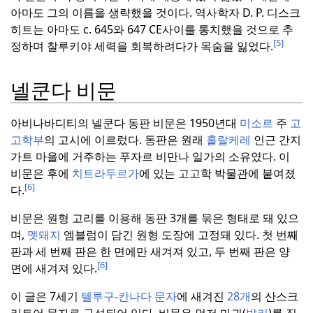
아마도 그의 이름을 생략했을 것이다.
역사학자 D.
P. 디스크
히트는 아마도 c. 645와 647 CE사이를 통치했을 것으로 추
[5]
정하며 찰루키야 세력을 회복하려다가 목숨을 잃었다.
넬쿤다 비문
아비나바디티의 넬쿤다 동판 비문은 1950년대
미소르
주
고
고학부
의 고시에 이르렀다.
동판은 원래
홀랄케레
인근 간지
가트 마을에 거주하는 푸자르 비만나 일가의 소유였다.
이
비문은 후에
치트라두르가
에 있는 고고학 박물관에 붙여졌
[6]
다.
비문은 원형 고리를 이용해 동판 3개를 묶은 형태로 돼 있으
며,
멧돼지
엠블럼이 담긴 원형 도장에 고정돼 있다.
첫 번째
판과 세 번째 판은 한 면에만 새겨져 있고, 두 번째 판은 양
[6]
면에 새겨져 있다.
이 글은 7세기
텔루구-칸나다 문자
에 새겨진
28개
의 산스크