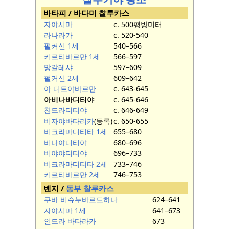
바타피 / 바다미 찰루카스
자야시마
c. 500평방미터
라나라가
c. 520-540
펄커신 1세
540–566
키르티바르만 1세
566–597
망갈레샤
597–609
펄커신 2세
609–642
아 디트야바르만
c. 643-645
아비나바디티야
c. 645-646
찬드라디티야
c. 646-649
비자야바타리카
(등록)
c. 650-655
비크라마디티타 1세
655–680
비나야디티야
680–696
비야야디티야
696–733
비크라마디티타 2세
733–746
키르티바르만 2세
746–753
벤지 /
동부 찰루카스
쿠바 비슈누바르드하나
624–641
자야시마 1세
641–673
인드라 바타라카
673