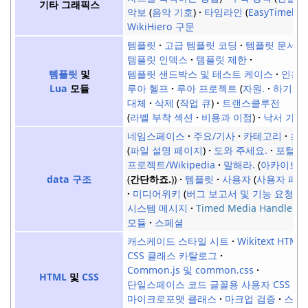
기타 그래픽스
악보
음악 기호
타임라인
EasyTimeli
WikiHiero 구문
템플릿
고급 템플릿 코딩
템플릿 문서
템플릿 인덱스
템플릿 제한
템플릿 샌드박스 및 테스트 케이스
인용 
템플릿
및
루아 헬프
루아 프로젝트
자원.
하기 위
Lua
모듈
대체
삭제
작업 큐
트랜스클루전
라벨 부착 섹션
비용과 이점
낙서 가이
네임스페이스
주요/기사
카테고리
초
파일 설명 페이지
도와 주세요.
포털
프로젝트/Wikipedia
말해라.
아카이브
간단하죠.
템플릿
사용자
사용자 페이
data 구조
미디어위키
버그 보고서 및 기능 요청
시스템 메시지
Timed Media Handler 
모듈
스페셜
캐스케이드 스타일 시트
Wikitext HTML
CSS 클래스 카탈로그
Common.js 및 common.css
HTML
및
CSS
단일스페이스 코드 글꼴용 사용자 CSS
마이크로포맷 클래스
마크업 검증
스판