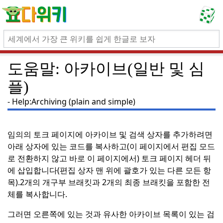
도움말: 아카이브(일반 및 심
플)
Help:Archiving (plain and simple)
임의의 토크 페이지에 아카이브 및 검색 상자를 추가하려면
아래 상자에 있는 코드를 복사하고(이 페이지에서 편집 모드
로 전환하지 않고 바로 이 페이지에서) 토크 페이지 헤더 뒤
에 삽입합니다(편집 상자 맨 위에 괄호가 있는 다른 모든 항
목).
2개의 개구부 브래킷과 2개의 최종 브래킷을 포함한 전
체를 복사합니다.
그러면 오른쪽에 있는 것과 유사한 아카이브 목록이 있는 검