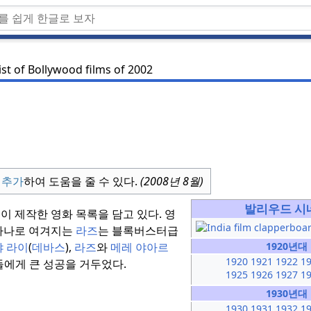
ist of Bollywood films of 2002
 추가
하여 도움을 줄 수 있다.
(
2008년 8월
)
발리우드 시
 제작한 영화 목록을 담고 있다.
영
 하나로 여겨지는
라즈
는 블록버스터급
 라이
(
데바스
),
라즈
와
메레 야아르
1920년대
1920
1921
1922
1
우들에게 큰 성공을 거두었다.
1925
1926
1927
1
1930년대
1930
1931
1932
1