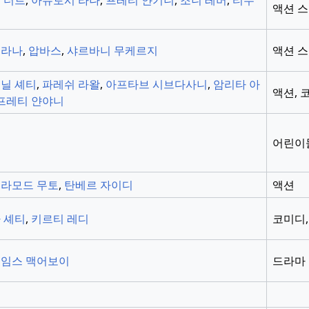
 더트
,
아슈토시 라나
,
프레티 얀기니
,
조니 레버
,
티누
액션 
 라나
,
압바스
,
샤르바니 무케르지
액션 
닐 셰티
,
파레쉬 라왈
,
아프타브 시브다사니
,
암리타 아
액션, 
프레티 얀야니
어린이
라모드 무토
,
탄베르 자이디
액션
 셰티
,
키르티 레디
코미디,
임스 맥어보이
드라마