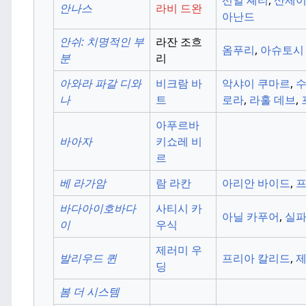
선일 셰티
,
산제이
안나스
라비 드완
아난드
안쉬: 치명적인 부
라잔 조흐
옴푸리
,
아슈토시
분
리
아와라 파갈 디와
비크람 바
악샤이 쿠마르
,
수
나
트
로라
,
라훌 데브
,
아푸르바
바아자
키쇼레 비
르
베 라가암
람 라칸
아리안 바이드
,
프
바다아이호바다
사티시 카
아닐 카푸어
,
실파
이
우식
제러미 우
발리우드 퀸
프리아 칼리드
,
제
딩
봄 더 시스템