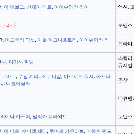
제이 데브그
,
산제이 더트
,
아이슈와랴 라이
액션, 
나 라나
로맨스
칸,
마드후리 딕싯
,
아툴 아그니호트리
,
아이슈와랴 라
드라마,
스릴러,
칸나
,
아미샤 파텔
뮤지컬
 쿠마르
,
수닐 셰티
,
소누 니감
,
아르샤드 워시
,
아프타
공상
니샤 코이랄라
다큐멘
리에나 카푸어
,
말리카 쉐라와트
로맨스
제이 더트
,
수니엘 셰티
,
쿠마르 가우라브
,
마헤쉬 만드