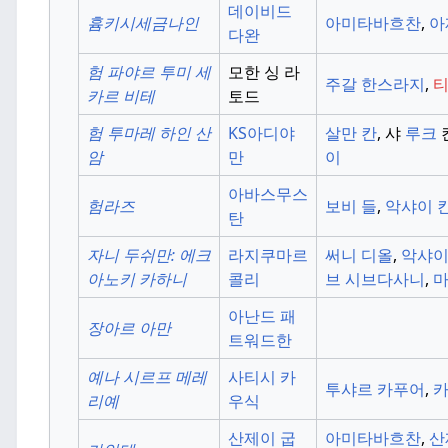
데이비드
흄키시세금나인
아미타바흐찬
,
아
다완
험 파야르 투미 세
모한 싱 라
주갈 한스라지
,
티
카르 비테
토드
험 투마레 하인 산
KS아디야
살만 칸
, 샤
루크
암
만
이
아바스무스
험라즈
보비 들
,
악샤이 
탄
자니 두쉬만:
에크
라지쿠마르
써니 디올
,
악샤이
아노키 카하니
콜리
브 시브다사니
,
마
아난드 패
장아르 아만
트워드한
예나 시르프 메레
사티시 카
투샤르 카푸어
,
카
리예
우식
산제이 굽
아미타바흐찬
,
산