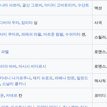
니타 샤르마
,
굴산 그로버
,
아디티 고비트리카
,
수샨트
액션
디비야 두타
,
암리타
싱
사극
샤이 쿠마르
,
파레쉬 라왈
,
아르준 람팔
,
수쉬미타
센,
스릴러,
 파텔
로맨스,
리아 바바
,
아시시 비다르시
로맨스,
키네니 나가르주나
,
재키 슈로프
,
라베나 탄돈
,
밀린드
역사적
바
,
소날리 쿨카니
탄돈
,
카데르
칸
코미디