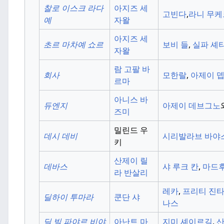
찰로 이스크 라다
아지즈 세
고빈다
,
라니 무
예
자왈
아지즈 세
초르 마차예 쇼르
보비 들
,
실파 셰
자왈
람 고팔 바
회사
모한랄
,
아제이 
르마
아니스 바
듀엔지
아제이 데브그노
즈미
밀린드 우
데시 데비
시리발라브 바야
키
산제이 릴
데바스
샤 루크 칸
,
마드
라 반살리
레카
,
프리티 진
딜하이 투마라
쿤단 샤
나스
딜 빌 파야르 비야
아난트 마
지미 셰이르길
,
산