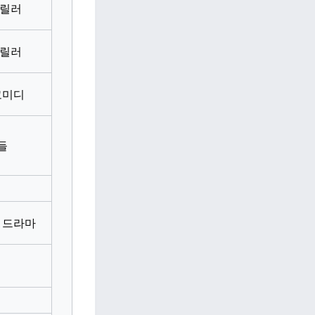
스릴러
스릴러
코미디
들
 드라마