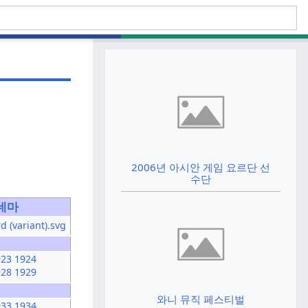
2006년 아시안 게임 요르단 선
수단
네마
923
1924
928
1929
와니 뮤직 페스티벌
933
1934