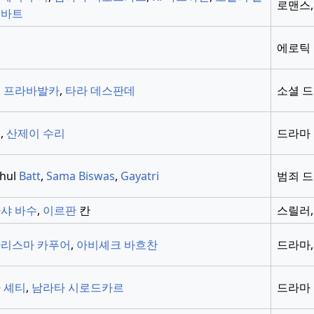
로맨스,
 바트
에로틱
 프라바발카
,
타라 데스판데
소셜 
,
산제이 수리
드라마
ahul
Batt
,
Sama Biswas
,
Gayatri
범죄 
샤 바수
,
이르판
칸
스릴러,
리스마 카푸어
,
아비셰크 바흐찬
드라마,
 셰티
,
남라타 시로드카르
드라마