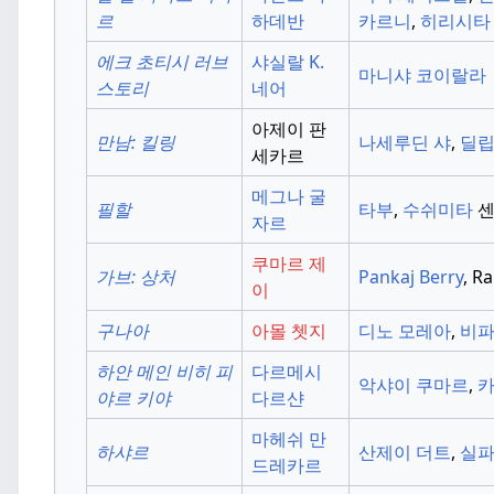
르
하데반
카르니
,
히리시타
에크 초티시 러브
샤실랄 K.
마니샤 코이랄라
스토리
네어
아제이 판
만남:
킬링
나세루딘 샤
,
딜립
세카르
메그나 굴
필할
타부
,
수쉬미타
센
자르
쿠마르 제
가브: 상처
Pankaj
Berry
, R
이
구나아
아몰 쳇지
디노 모레아
,
비파
하안 메인 비히 피
다르메시
악샤이 쿠마르
,
카
야르 키야
다르샨
마헤쉬 만
하샤르
산제이 더트
,
실파
드레카르