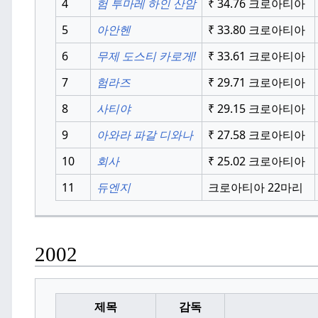
4
험 투마레 하인 산암
₹
34.76 크로아티아
5
아안헨
₹
33.80 크로아티아
6
무제 도스티 카로게!
₹
33.61 크로아티아
7
험라즈
₹
29.71 크로아티아
8
사티야
₹
29.15 크로아티아
9
아와라 파갈 디와나
₹
27.58 크로아티아
10
회사
₹
25.02 크로아티아
11
듀엔지
크로아티아
22마리
2002
제목
감독