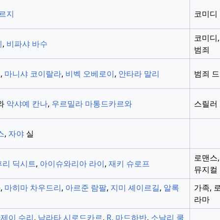
케르지
코미디
코미디,
티
,
비파샤 바수
범죄
뎁
,
마니샤 코이랄라
,
비벡 오베로이
,
안타라 말리
범죄 
와
악샤예 칸나
,
우르밀라 마통드카르와
스릴러
스
,
자야
실
로맨스,
후리 딕시트
,
아이슈와리아 라이
,
재키 슈로프
뮤지컬
타
,
마히마 차우드리
,
아르준 람팔
,
지미 셰이르길
,
알록
가족, 
라마
제이 수리
,
남라타 시로드카르
,
R. 마드하반
,
소날리 쿨