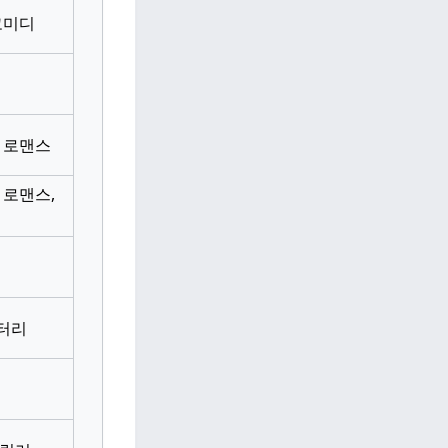
코미디
 로맨스
 로맨스,
터리