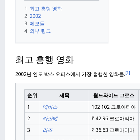
1
최고 흥행 영화
2
2002
3
메모들
4
외부 링크
최고 흥행 영화
[1]
2002년 인도 박스 오피스에서 가장 흥행한 영화들.
순위
제목
월드와이드 그로스
1
데바스
102
102 크로아티아
2
카안테
₹
42.96 크로아티아
3
라즈
₹
36.63 크로아티아