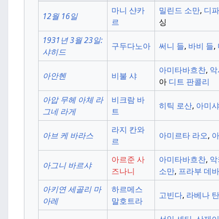
마니 샨카
밀린드 소만
,
디파
12월 16일
르
싱
1931년 3월 23일:
구두다노아
써니 들
,
바비 들
,
샤히드
아미타바흐찬
,
악
아안헨
비불 샤
아
디트 판콜리
아압 무헤 아체 라
비크람 바
히틱 로산
,
아미샤
그네 라게
트
라지 칸와
아브 케 바라스
아미르타 라오
,
아
르
아르준 사
아미타바흐찬
,
악
아그니 바르샤
즈나니
소만
,
프라부 데
아키연 세골리 마
하르메스
고빈다
,
라베나 
아레
말호트라