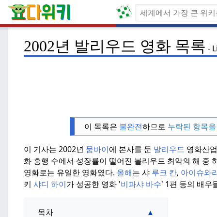
2002년 발리우드 영화 목록
L
이 목록은
불완전
하므로
누락된 항목을
이 기사는 2002년
뭄바이
에 본사를 둔
발리우드
영화산업이
화 흥행 수에서 성장률이 떨어진 볼리우드 최악의 해 중
영화로는 유일한 영화였다.
올해
는 샤
루크 칸
,
아이슈와랴
키
샤디 하이
가 성공한 영화 '
비파샤 바수
' 1편 등의 배
목차