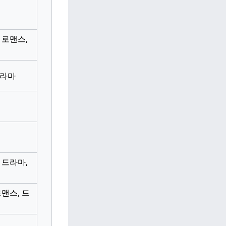
 로맨스,
드라마
 드라마,
로맨스, 드