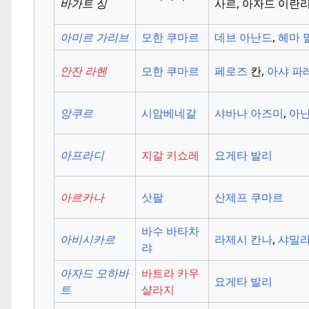
바가트 싱
사르, 아자드 이란리
아미르 가리브
모한 쿠마르
데브 아난드
,
헤마 
안잔 라헨
모한 쿠마르
페로즈
칸,
아샤 파
앙쿠르
시암베네갈
샤바나 아즈미
,
아난
아프라디
지갈 키쇼레
요게타 발리
아르카나
삿팔
산제프 쿠마르
바수 바타차
아비시카르
라제시 칸나
,
샤밀라
랴
아자드 모하바
바트라 카우
요게타 발리
트
샬라지