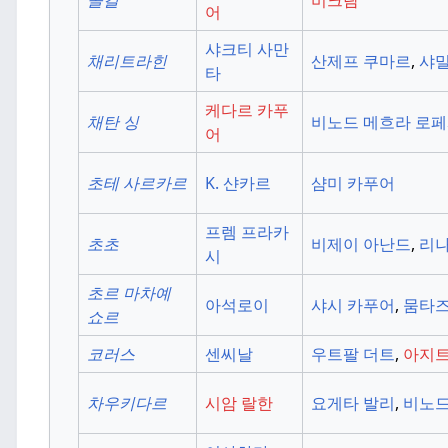
콜걸
비크람
어
샤크티 사만
채리트라힌
산제프 쿠마르
,
샤밀
타
케다르 카푸
채탄 싱
비노드 메흐라
로페
어
초테 사르카르
K. 샨카르
샴미 카푸어
프렘 프라카
초초
비제이 아난드
,
리나
시
초르 마차예
아석로이
샤시 카푸어
,
뭄타
쇼르
코러스
센씨날
우트팔 더트
,
아지트
차우키다르
시암 랄한
요게타 발리
,
비노드