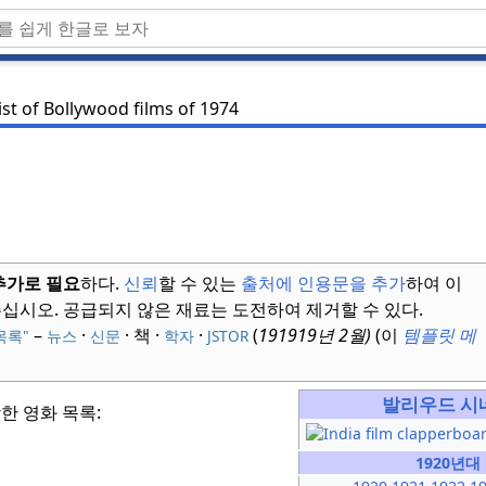
ist of Bollywood films of 1974
추가로 필요
하다.
신뢰
할 수 있는
출처에 인용문을 추가
하여 이
주십시오.
공급되지 않은 재료는 도전하여 제거할 수 있다.
–
·
· 책
·
·
(
191919년 2월
)
(이
템플릿 메
목록"
뉴스
신문
학자
JSTOR
발리우드 시
한 영화 목록:
1920년대