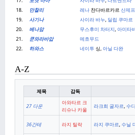
17.
포켓 마아
사이라 바누
,
다르멘드라
18.
만찰리
레나
찬다바르카르
산제
19.
사기나
사이라 바누
,
딜립 쿠마르
20.
베나암
무스후미 차터지
,
아미타
21.
쿤와라바압
메흐무드
22.
하와스
네이투
싱,
아닐 다완
A-Z
제목
감독
아와타르 크
27 다운
라크희 굴자르
,
수디
리슈나 카울
36간테
라지 틸락
라지 쿠마르
,
수닐 