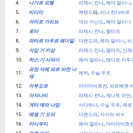
4.
나가르 프렘
라제시 칸나
,
헤마 말리니
5.
비다이
예텐드
라,
리나 찬다바르
6.
아미르 가리브
데브 아난드
,
헤마 말리니
7.
로티
라제시 칸나
,
뭄타즈
8.
파타르 아우르 페이알
다멘드라
,
헤마 말리니
,
비
9.
아압 기 카삼
라제스 칸나
,
뭄타즈
,
산제
10.
하스 기 사파이
헤마 말리니
,
랜디르 카푸
프란 자예 파르 바찬 나
11.
레하
,
수닐 두트
재
12.
마부오르
아미타바흐찬
,
파르베엔 
13.
아자나비
라제시 칸나
,
제나트 아만
14.
게타 메라 나암
사다하나
,
수닐 두트
,
페로
15.
레셈 기 도리
다멘드라
,
사이라 바누
16.
카사우티
헤마 말리니
,
아미타바흐