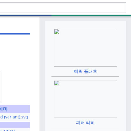
에릭 플래츠
네마
피터 리히