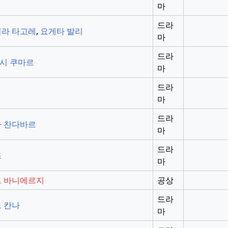
마
드라
라 타고레
,
요게타 발리
마
드라
시 쿠마르
마
드라
마
드라
 찬다바르
마
드라
즈
마
 바니에르지
공상
드라
 칸나
마