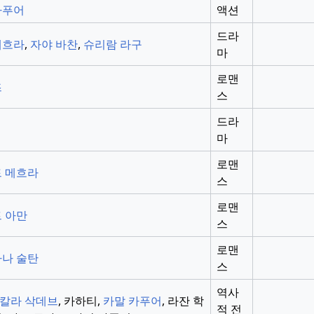
카푸어
액션
드라
메흐라
,
자야 바찬
,
슈리람 라구
마
로맨
즈
스
드라
마
로맨
 메흐라
스
로맨
 아만
스
로맨
나 술탄
스
역사
칼라 삭데브
, 카하티,
카말 카푸어
, 라잔 학
적 전