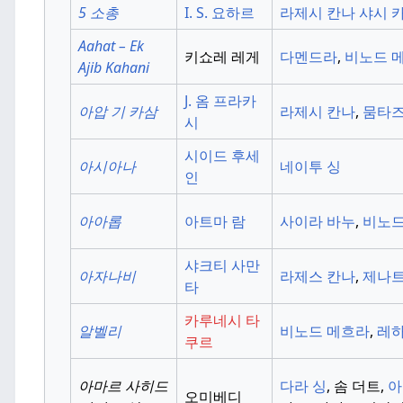
5 소총
I. S. 요하르
라제시 칸나
샤시 
Aahat – Ek
키쇼레 레게
다멘드라
,
비노드 
Ajib Kahani
J. 옴 프라카
아압 기 카삼
라제시 칸나
,
뭄타
시
시이드 후세
아시아나
네이투 싱
인
아아롭
아트마 람
사이라 바누
,
비노드
샤크티 사만
아자나비
라제스 칸나
,
제나트
타
카루네시 타
알벨리
비노드 메흐라
,
레하
쿠르
아마르 사히드
다라 싱
, 솜 더트,
아
오미베디