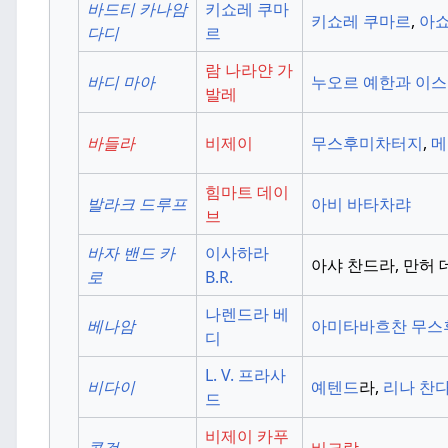
바드티 카나암
키쇼레 쿠마
키쇼레 쿠마르
,
아쇼
다디
르
람 나라얀 가
바디 마아
누오르 예한과
이스
발레
바들라
비제이
무스후미차터지
,
메
힘마트 데이
발라크 드루프
아비 바타차랴
브
바자 밴드 카
이사하라
아샤 찬드라, 만허
로
B.R.
나렌드라 베
베나암
아미타바흐찬
무스
디
L. V. 프라사
비다이
예텐드
라,
리나 찬
드
비제이 카푸