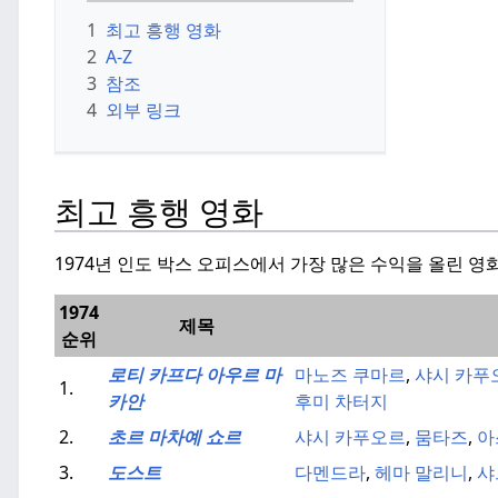
1
최고 흥행 영화
2
A-Z
3
참조
4
외부 링크
최고 흥행 영화
1974년 인도 박스 오피스에서 가장 많은 수익을 올린 영화
1974
제목
순위
로티 카프다 아우르 마
마노즈 쿠마르
,
샤시 카푸
1.
카안
후미 차터지
2.
초르 마차예 쇼르
샤시 카푸오르
,
뭄타즈
,
아
3.
도스트
다멘드라
,
헤마 말리니
,
샤