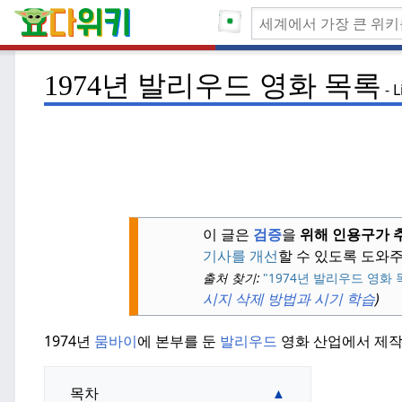
1974년 발리우드 영화 목록
L
이 글은
검증
을
위해 인용구가 
기사를 개선
할 수 있도록 도와
출처 찾기:
"1974년 발리우드 영화 
시지 삭제 방법과 시기 학습
)
1974년
뭄바이
에 본부를 둔
발리우드
영화 산업에서 제작
목차