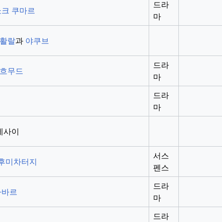
드라
크 쿠마르
마
활랄
과
야쿠브
드라
흐무드
마
드라
마
 데사이
서스
후미차터지
펜스
드라
다바르
마
드라