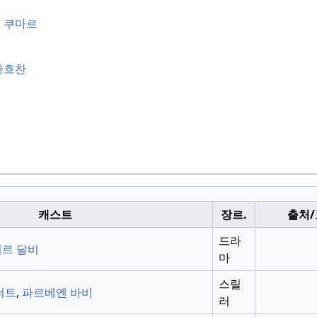
프
쿠마르
바흐찬
캐스트
장르.
출처
드라
르 달비
마
스릴
더트
,
파르베엔 바비
러