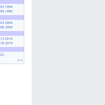
993
1994
998
1999
003
2004
008
2009
013
2014
018
2019
022
v
t