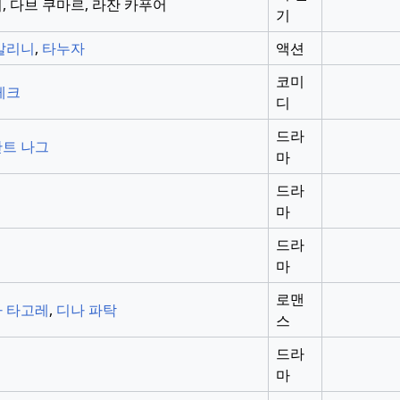
, 다브 쿠마르, 라잔 카푸어
기
말리니
,
타누자
액션
코미
레크
디
드라
트 나그
마
드라
마
드라
마
로맨
 타고레
,
디나 파탁
스
드라
마