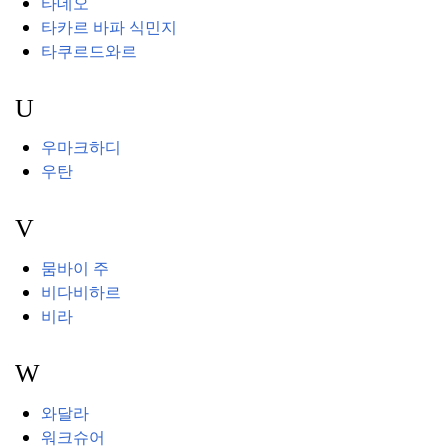
타데오
타카르 바파 식민지
타쿠르드와르
U
우마크하디
우탄
V
뭄바이 주
비다비하르
비라
W
와달라
워크슈어