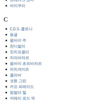
바이쿠라
C
C.G.S. 콜로니
동굴
뭄바이 주
찬디발리
친치포클리
치라바자르
뭄바이 초르바자르
처치게이트
콜라바
코튼 그린
커프 퍼레이드
컴발라 힐
커레이 로드 역