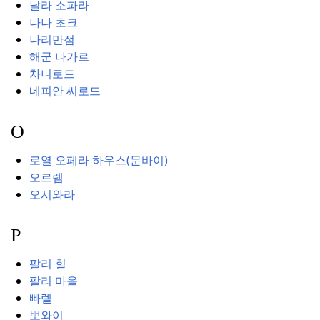
날라 소파라
나나 초크
나리만점
해군 나가르
차니로드
네피안 씨로드
O
로열 오페라 하우스(문바이)
오르렘
오시와라
P
팔리 힐
팔리 마을
빠렐
뽀와이