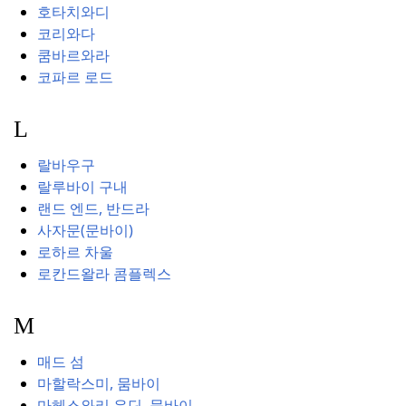
호타치와디
코리와다
쿰바르와라
코파르 로드
L
랄바우구
랄루바이 구내
랜드 엔드, 반드라
사자문(문바이)
로하르 차울
로칸드왈라 콤플렉스
M
매드 섬
마할락스미, 뭄바이
마헤스와리 우딘, 뭄바이