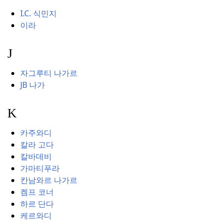
I.C. 식민지
이라
J
자그루티 나가르
JB 나가
K
카주와디
칼라 고다
칼바데비
가마티푸라
칸남와르 나가르
켐프 코너
하르 단다
케르와디