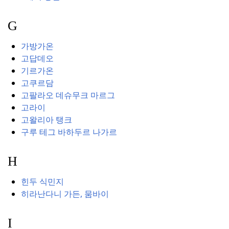
G
가방가온
고답데오
기르가온
고쿠르담
고팔라오 데슈무크 마르그
고라이
고왈리아 탱크
구루 테그 바하두르 나가르
H
힌두 식민지
히라난다니 가든, 뭄바이
I