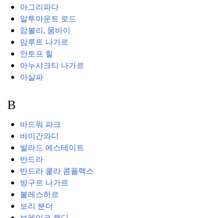
아그리파다
알투마운트 로드
암볼리, 뭄바이
암루트 나가르
안토프 힐
아누샤크티 나가르
아살파
B
바드워 파크
바이간와디
발라드 에스테이트
반드라
반드라 쿨라 콤플렉스
방구르 나가르
불레스하르
보리 분더
브레이크 캔디