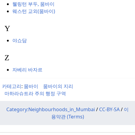
웰링턴 부두, 뭄바이
웨스턴 교외(뭄바이)
Y
야쇼담
Z
자베리 바자르
카테고리
:
뭄바이
뭄바이의 지리
마하라슈트라 주의 행정 구역
Category:Neighbourhoods_in_Mumbai
/
CC-BY-SA
/
이
용약관 (Terms)