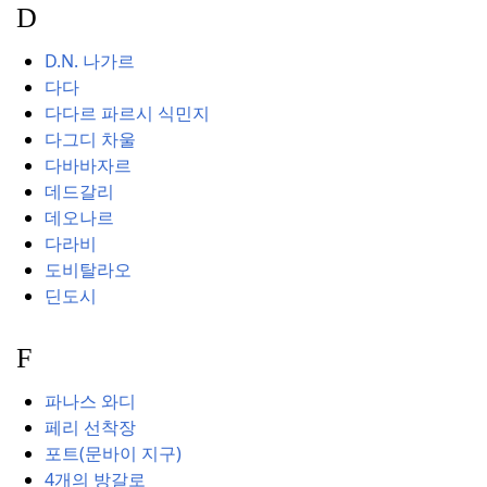
D
D.N. 나가르
다다
다다르 파르시 식민지
다그디 차울
다바바자르
데드갈리
데오나르
다라비
도비탈라오
딘도시
F
파나스 와디
페리 선착장
포트(문바이 지구)
4개의 방갈로