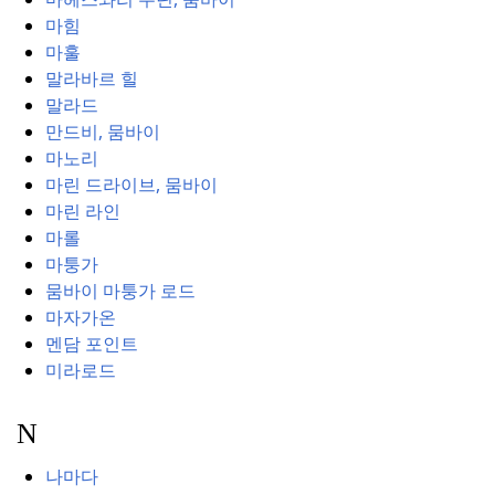
마힘
마훌
말라바르 힐
말라드
만드비, 뭄바이
마노리
마린 드라이브, 뭄바이
마린 라인
마롤
마퉁가
뭄바이 마퉁가 로드
마자가온
멘담 포인트
미라로드
N
나마다