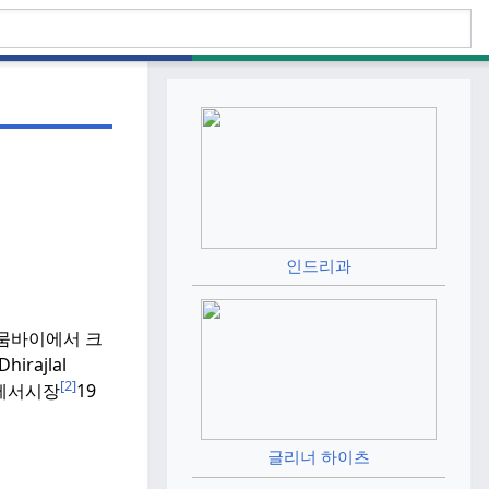
인드리과
 뭄바이에서 크
irajlal
[2]
e에서
시장
19
글리너 하이츠