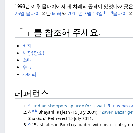
1993년 이후 뭄바이에서 세 차례의 공격이 있었다.
이곳
[2]
[3]
25일 뭄바이
폭탄
테러
와
2011년 7월 13일
뭄바이
폭
「 」를 참조해 주세요.
바자
시장(장소)
소매
수크
자베리
레퍼런스
^
"Indian Shoppers Splurge for Diwali"
.
Business
a
b
^
Bhayani, Rajesh (15 July 2001).
"Zaveri Bazar get
Standard
. Retrieved
15 July
2011
.
^
"Blast sites in Bombay loaded with historical sym