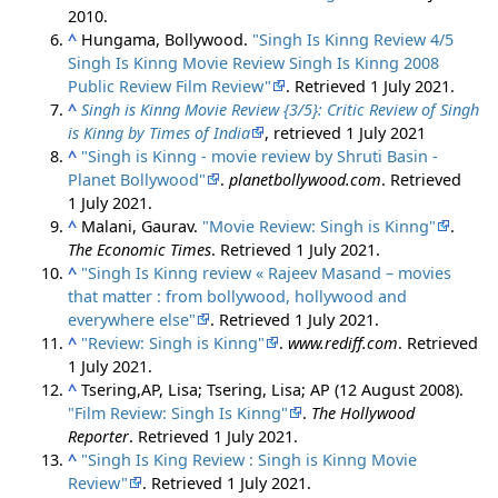
2010.
^
Hungama, Bollywood.
"Singh Is Kinng Review 4/5
Singh Is Kinng Movie Review Singh Is Kinng 2008
Public Review Film Review"
. Retrieved
1 July
2021
.
^
Singh is Kinng Movie Review {3/5}: Critic Review of Singh
is Kinng by Times of India
, retrieved
1 July
2021
^
"Singh is Kinng - movie review by Shruti Basin -
Planet Bollywood"
.
planetbollywood.com
. Retrieved
1 July
2021
.
^
Malani, Gaurav.
"Movie Review: Singh is Kinng"
.
The Economic Times
. Retrieved
1 July
2021
.
^
"Singh Is Kinng review « Rajeev Masand – movies
that matter : from bollywood, hollywood and
everywhere else"
. Retrieved
1 July
2021
.
^
"Review: Singh is Kinng"
.
www.rediff.com
. Retrieved
1 July
2021
.
^
Tsering,AP, Lisa; Tsering, Lisa; AP (12 August 2008).
"Film Review: Singh Is Kinng"
.
The Hollywood
Reporter
. Retrieved
1 July
2021
.
^
"Singh Is King Review : Singh is Kinng Movie
Review"
. Retrieved
1 July
2021
.