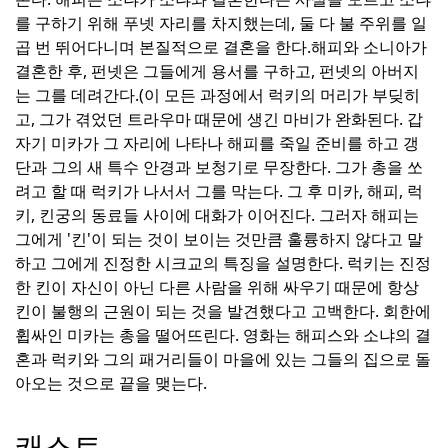
를 구하기 위해 푸넷 자리를 차지했는데, 둘 다 불 주위를 일
곱 번 뛰어다니며 본질적으로 결혼을 한다.
해피와 소니아가
결혼한 후, 펀넷은 그들에게 용서를 구하고, 펀넷의 아버지
는 그를 데려간다.
(이 모든 과정에서 럭키의 머리가 부딪히
고, 그가 겪었던 트라우마 때문에 생긴 마비가 완화된다.
갑
자기 미카가 그 자리에 나타나 해피를 죽일 준비를 하고 갱
단과 그의 새 특수 안경과 보청기로 무장한다.
그가 총을 쏘
려고 할 때 럭키가 나서서 그를 막는다.
그 후 미카, 해피, 럭
키, 킨궁의 동료들 사이에 대화가 이어진다.
그러자 해피는
그에게 '킨'이 되는 것이 보이는 것만큼 훌륭하지 않다고 말
하고 그에게 진정한 시크교의 특징을 설명한다.
럭키는 진정
한 킨이 자신이 아닌 다른 사람을 위해 싸우기 때문에 항상
킨이 불행의 근원이 되는 것을 발견했다고 고백한다.
회한에
휩싸인 미카는 총을 떨어뜨린다.
영화는 해피스와 소냐의 결
혼과 럭키와 그의 패거리들이 마을에 있는 그들의 집으로 돌
아오는 것으로 끝을 맺는다.
캐스트