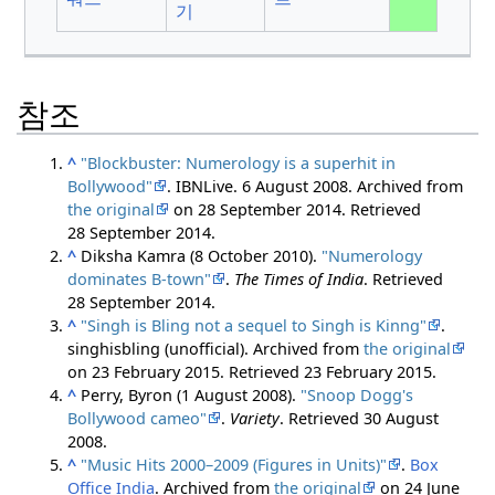
기
참조
^
"Blockbuster: Numerology is a superhit in
Bollywood"
. IBNLive. 6 August 2008. Archived from
the original
on 28 September 2014
. Retrieved
28 September
2014
.
^
Diksha Kamra (8 October 2010).
"Numerology
dominates B-town"
.
The Times of India
. Retrieved
28 September
2014
.
^
"Singh is Bling not a sequel to Singh is Kinng"
.
singhisbling (unofficial). Archived from
the original
on 23 February 2015
. Retrieved
23 February
2015
.
^
Perry, Byron (1 August 2008).
"Snoop Dogg's
Bollywood cameo"
.
Variety
. Retrieved
30 August
2008
.
^
"Music Hits 2000–2009 (Figures in Units)"
.
Box
Office India
. Archived from
the original
on 24 June