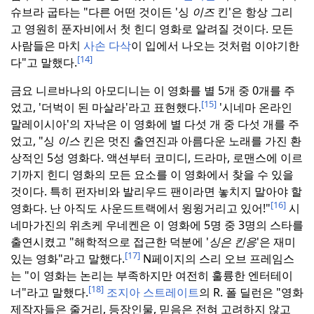
슈브라 굽타는 "다른 어떤 것이든 '싱
이즈
킨'은 항상 그리
고 영원히 푼자비에서 첫 힌디 영화로 알려질 것이다. 모든
사람들은 마치
사손 다삭
이 입에서 나오는 것처럼 이야기한
[14]
다"고 말했다.
금요 니르바나의 아모디니는 이 영화를 별 5개 중 0개를 주
[15]
었고, '더벅이 된 마살라'라고 표현했다.
'시네마 온라인
말레이시아'의 자낙은 이 영화에 별 다섯 개 중 다섯 개를 주
었고, "싱
이스
킨은 멋진 출연진과 아름다운 노래를 가진 환
상적인 5성 영화다.
액션부터 코미디, 드라마, 로맨스에 이르
기까지 힌디 영화의 모든 요소를 이 영화에서 찾을 수 있을
것이다.
특히 펀자비와 발리우드 팬이라면 놓치지 말아야 할
[16]
영화다.
난 아직도 사운드트랙에서 윙윙거리고 있어!"
시
네마가진의 위츠케 우네켄은 이 영화에 5명 중 3명의 스타를
출연시켰고 "해학적으로 접근한 덕분에 '
싱은 킨응
'은 재미
[17]
있는 영화"라고 말했다.
N페이지의 스리 오브 프레임스
는 "이 영화는 논리는 부족하지만 여전히 훌륭한 엔터테이
[18]
너"라고 말했다.
조지아 스트레이트
의 R. 폴 딜런은 "영화
제작자들은 줄거리, 등장인물, 믿음은 전혀 고려하지 않고