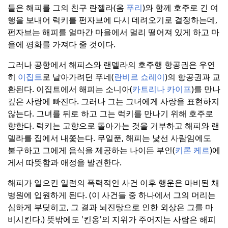
들은 해피를 그의 친구 란젤라(옴
푸리
)와 함께 호주로 긴 여
행을 보내어 럭키를 펀자브에 다시 데려오기로 결정하는데,
펀자브는 해피를 얼마간 마을에서 멀리 떨어져 있게 하고 마
을에 평화를 가져다 줄 것이다.
그러나 공항에서 해피스와 랜델라의 호주행 항공권은 우연
히
이집트
로 날아가려던 푸네(
란비르 쇼레이
)의 항공권과 교
환된다.
이집트에서 해피는 소니아(
카트리나 카이프
)를 만나
깊은 사랑에 빠진다.
그러나 그는 그녀에게 사랑을 표현하지
않는다.
그녀를 뒤로 하고 그는 럭키를 만나기 위해 호주로
향한다.
럭키는 고향으로 돌아가는 것을 거부하고 해피와 랜
델라를 집에서 내쫓는다.
무일푼, 해피는 낯선 사람임에도
불구하고 그에게 음식을 제공하는 나이든 부인(
키론 케르
)에
게서 따뜻함과 애정을 발견한다.
해피가 일으킨 일련의 폭력적인 사건 이후 행운은 마비된 채
병원에 입원하게 된다.
(이 사건들 중 하나에서 그의 머리는
심하게 부딪히고, 그 결과 뇌진탕으로 인한 외상은 그를 마
비시킨다.)
뜻밖에도 '킨옹'의 지위가 주어지는 사람은 해피