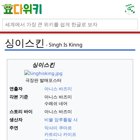
싱이스킨
Singh Is Kinng
싱이스킨
극장판 발매포스터
연출자
아니스 바즈미
각본 기준
아니스 바즈미
수레쉬 네어
스토리 바이
아니스 바즈미
생산자
비불 암루틀랄 샤
주연
악샤이 쿠마르
카트리나 카이프