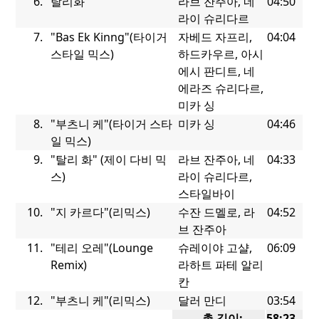
6.
탈리화
라브 잔주아, 네
04:50
라이 슈리다르
7.
"Bas Ek Kinng
"(타이거
자베드 자프리,
04:04
스타일 믹스)
하드카우르, 아시
에시 판디트, 네
에라즈 슈리다르,
미카 싱
8.
"부츠니 케
"(타이거 스타
미카 싱
04:46
일 믹스)
9.
"탈리 화"
(제이 다비 믹
라브 잔주아, 네
04:33
스)
라이 슈리다르,
스타일바이
10.
"지 카르다
"(리믹스)
수잔 드멜로, 라
04:52
브 잔주아
11.
"테리 오레
"(Lounge
슈레이야 고샬,
06:09
Remix)
라하트 파테 알리
칸
12.
"부츠니 케
"(리믹스)
달러 만디
03:54
총 길이:
58:23