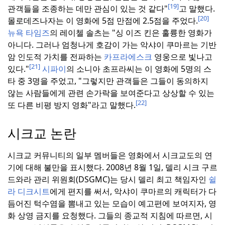
[19]
관객들을 조종하는 데만 관심이 있는 것 같다"
고 말했다.
[20]
몰로데즈나자는 이 영화에 5점 만점에 2.5점을 주었다.
뉴욕 타임즈
의 레이첼 솔츠는 "싱 이즈 킨은 훌륭한 영화가
아니다.
그러나 엄청나게 호감이 가는 악샤이 쿠마르는 기반
암 인도적 가치를 전파하는
카프라에스크
영웅으로 빛나고
[21]
있다."
시파이
의 소니아 초프라씨는 이 영화에 5명의 스
타 중 3명을 주었고, "그렇지만 관객들은 그들이 동의하지
않는 사람들에게 관련 손가락을 보여준다고 상상할 수 있는
[22]
또 다른 비평 방지 영화"라고 말했다.
시크교 논란
시크교 커뮤니티의 일부 멤버들은 영화에서 시크교도의 연
기에 대해 불만을 표시했다.
2008년 8월 1일, 델리 시크 구르
드와라 관리 위원회(DSGMC)는 당시 델리 최고 책임자인
쉴
라 디크시트
에게 편지를 써서, 악샤이 쿠마르의 캐릭터가 다
듬어진 턱수염을 뽐내고 있는 모습이 예고편에 보여지자, 영
화 상영 금지를 요청했다.
그들의 종교적 지침에 따르면, 시