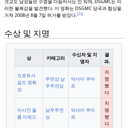
크교도 남성들은 수염을 다듬어서는 안 되며, DSGMC는 이
러한 불쾌감을 발견했다.
이 영화는 DSGMC 당국과 협상을
[23]
거쳐 2008년 8월 7일 허가를 받았다.
수상 및 지명
수신자 및 지
결
상
카테고리
명자
과.
지
프로듀서
주연상 남
악샤이 쿠마
명
길드 영화
우주연상
르
했
상
다
지
아시안 필
남우주연
악샤이 쿠마
명
름 어워드
상
르
했
다