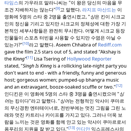
타임스
의 가우라프 말라니씨는 "이 왕은 당신의 마음을 무
[9]
조건 지배하지는 않는다"
고 말했다.
라지프 마산드는
이
영화에 5명의 스타 중 2명을 출연시켰고, "
싱
은 킨이 시크교
인의 정신을 기리고 있지만 시크교의 정체성에 대한 가장 기
본적인 세부사항들은 완전히 무시한다. 어떻게 시크교 등장
인물들이 스포츠 터빈을 사용할 수 있지만 수염은 아닐 수
[10]
있는가?"
라고 말했다.
Aseem Chhabra of
Rediff.com
gave the film 2.5 stars out of 5, and stated "Akshay is
[11]
the
Kinng"
Lisa Tsering of
Hollywood Reporter
stated, "
Singh Is Kinng
is a rollicking late-night party you
don't want to end - with a friendly, funny and generous
host; gorgeous women; pumped-up bhangra music
[12]
and an extravagant, booze-soaked scuffle or two."
인디킨은 이 영화에 5명의 스타 중 3명을 출연시켰으며 "
싱
어
는 킹이다"라고 말했다. "
싱어
는 전형적인 악샤이 쿠마르
의 무신경한 엔터테이너로, 전반부에는 멋진 그림을 그린 노
래와 멋진 카트리나 카이프를 가지고 있다.
그러나 더욱 보
람을 느끼는 것은 영화를 함께 안고 있는 악샤이 쿠마르로서
[13]
옴푸리의 지원을 잘 받고 있다."
인디안
익스프레스사의