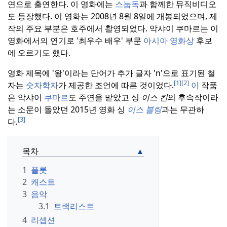
연으로 출연한다.
이 영화에는
스눕독
과 함께한 뮤직비디오
도 등장했다.
이 영화는 2008년 8월 8일에 개봉되었으며, 제
작의 주요 부분은 호주에서 촬영되었다.
악샤이 쿠마르는 이
영화에서의 연기로 '최우수 배우' 부문
아시아 영화상
후보
에 오르기도 했다.
영화 제목에 '왕'이라는 단어가 추가 글자 'n'으로 표기된 철
[1]
[2]
자는
숫자학자
가 제공한 조언에 따른 것이었다.
이
작품
은 악샤이
쿠마르
도 주연을 맡았고 싱
이스 킨
의 후속작이라
는 소문이 돌았던 2015년 영화 싱
이스 블링
과는 무관하
[3]
다
.
목차
1
플롯
2
캐스트
3
음악
3.1
트랙리스트
4
리셉션