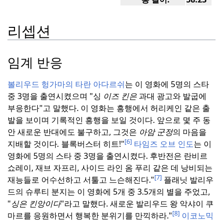
리셉션
임계 반응
볼리우드 헝가마의
타란 아다르쉬
는 이 영화에 5명의 스타
중 3명을 출연시켰으며 "싱
이즈 킨은
과대 광고와 발굽에
부응한다"고 말했다.
이 영화는 흥행에서 허리케인 같은 출
발을 보이며 기록적인 흥행을 보일 것이다.
앞으로 몇 주 동
안 새로운 반대에도 불구하고, 그것은
아암 군정
의 마음을
[6]
지배할 것이다
.
블록버스터 히트!"
타임즈 오브 인도
는 이
영화에 5명의 스타 중 3명을 출연시켰다.
후반전은 란비르
쇼레이, 재브 자프리, 사이드 라인 옴 푸리 같은 데 낭비되는
[7]
재능들로 어수선하고 서툴고 느슨해진다."
플래닛 발리우
드의 슈루티 분지는 이 영화에 5개 중 3.5개의 별을 주었고,
"
싱은 킨앙이다
"라고 말했다.
새로운 발리우드 왕 악샤이 쿠
[8]
마르를 응원하면서 행복한 분위기를 만끽하라."
이코노믹