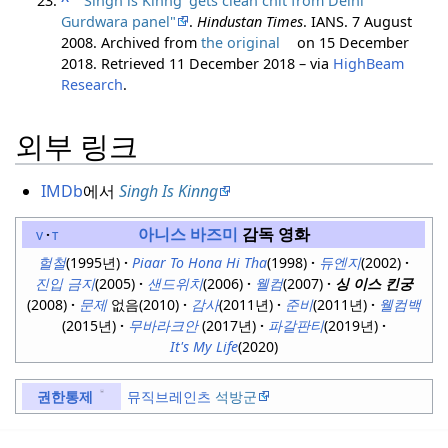
^
"
'
Singh is Kinng' gets clean chit from Delhi
Gurdwara panel"
.
Hindustan Times
. IANS. 7 August
2008. Archived from
the original
on 15 December
2018
. Retrieved
11 December
2018
– via
HighBeam
Research
.
외부 링크
IMDb
에서
Singh Is Kinng
아니스 바즈미
감독 영화
v
t
헐철
(1995년)
Piaar To Hona Hi Tha
(1998)
듀엔지
(2002)
진입
금지
(2005)
샌드위치
(2006)
웰컴
(2007)
싱 이스 킨궁
(2008)
문제
없음(2010)
감사
(2011년)
준비
(2011년)
웰컴백
(2015년)
무바라크안
(2017년)
파갈판티
(2019년)
It's My Life
(2020)
뮤직브레인츠
석방군
권한통제