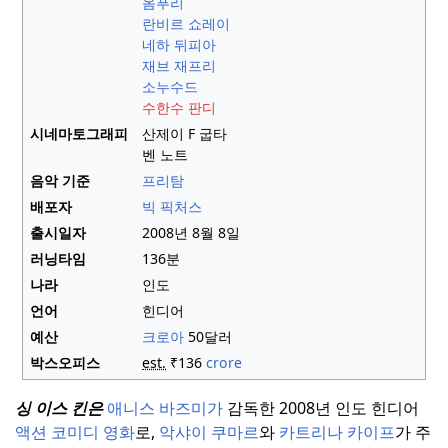
옴푸리
란비르 쇼레이
네하 뒤피아
재브 재프리
소누수드
수한수 판디
시네마토그래피
산제이 F 굽타
벤 노트
음악 기준
프리탐
배포자
빅 픽처스
출시일자
2008년 8월 8일
러닝타임
136분
나라
인도
언어
힌디어
예산
크로아
50달러
박스오피스
est.
₹
136
crore
싱 이스 킨은
애니스 바즈미가
감독한 2008년 인도 힌디어
액션 코미디 영화
로,
악샤이 쿠마르
와
카트리나 카이프
가 주