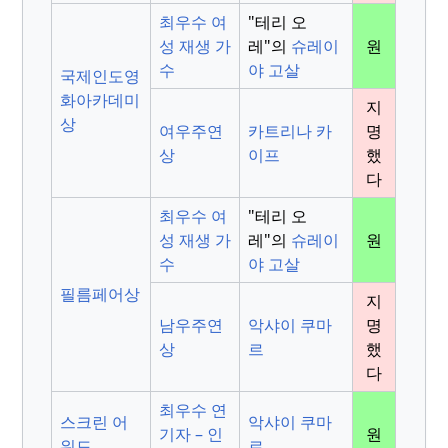
최우수 여
"테리 오
성 재생 가
레"의
슈레이
원
수
야 고살
국제인도영
화아카데미
지
상
여우주연
카트리나 카
명
상
이프
했
다
최우수 여
"테리 오
성 재생 가
레"의
슈레이
원
수
야 고살
필름페어상
지
남우주연
악샤이 쿠마
명
상
르
했
다
최우수 연
스크린 어
악샤이 쿠마
기자 – 인
원
워드
르