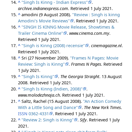
^
"Singh Is Kinng - Indian Express"
.
archive.indianexpress.com
. Retrieved
1 July
2021
.
^
amodini (9 August 2008).
"Review : Singh is kinng
Amodini's Movie Reviews"
. Retrieved
1 July
2021
.
^
"SINGH IS KINNG Movie Release, Showtimes &
Trailer Cinema Online"
.
www.cinema.com.my
.
Retrieved
1 July
2021
.
^
"Singh is Kinng (2008) recensie"
.
cinemagazine.nl
.
Retrieved
1 July
2021
.
^
Sri (27 November 2009).
"Frames N Pages: Movie
Review: Singh is Kinng"
.
Frames N Pages
. Retrieved
1 July
2021
.
^
"Singh Is Kinng"
.
The Georgia Straight
. 13 August
2008
. Retrieved
1 July
2021
.
^
"Singh Is Kinng (Indien, 2008)"
.
www.molodezhnaja.ch
. Retrieved
1 July
2021
.
^
Saltz, Rachel (15 August 2008).
"An Action Comedy
With a Little Song and Dance"
.
The New York Times
.
ISSN
0362-4331
. Retrieved
1 July
2021
.
^
"Review 2: Singh is Kinng"
.
Sify
. Retrieved
1 July
2021
.