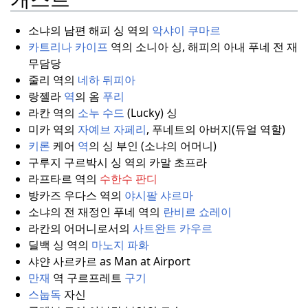
소냐의 남편 해피 싱 역의
악샤이 쿠마르
카트리나 카이프
역의 소니아 싱, 해피의 아내 푸네 전 재
무담당
줄리 역의
네하 뒤피아
랑젤라
역
의 옴
푸리
라칸 역의
소누 수드
(Lucky) 싱
미카 역의
자예브 자페리
, 푸네트의 아버지(듀얼 역할)
키론
케어
역
의 싱 부인 (소냐의 어머니)
구루지 구르박시 싱 역의 카말 초프라
라프타르 역의
수한수 판디
방카즈 우다스 역의
야시팔 샤르마
소냐의 전 재정인 푸네 역의
란비르 쇼레이
라칸의 어머니로서의
사트완트 카우르
딜백 싱 역의
마노지 파화
샤얀 사르카르 as Man at Airport
만재
역 구르프레트
구기
스눕독
자신