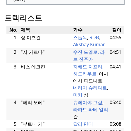
트랙리스트
No.
제목
가수
길이
1.
싱 이즈킨
스눕독
,
RDB
,
04:55
Akshay Kumar
2.
"지 카르다"
수잔 드멜로,
라
04:51
브 잔주아
3.
바스 에크킨
자베드 자프리
,
04:41
하드카우르
, 아시
에시 파드니트,
네라이 슈리다르
,
미카
싱
4.
"테리 오레"
슈레이야 고샬
,
05:40
라하트 파테 알리
칸
5.
"부트니 케"
달러 만디
05:08