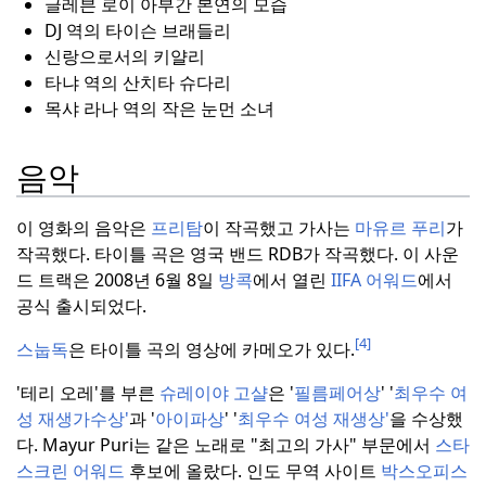
글레븐 로이 아부간 본연의 모습
DJ 역의 타이슨 브래들리
신랑으로서의 키얄리
타냐 역의 산치타 슈다리
목샤 라나 역의 작은 눈먼 소녀
음악
이 영화의 음악은
프리탐
이 작곡했고 가사는
마유르 푸리
가
작곡했다.
타이틀 곡은 영국 밴드 RDB가 작곡했다.
이 사운
드 트랙은 2008년 6월 8일
방콕
에서 열린
IIFA 어워드
에서
공식 출시되었다.
[4]
스눕독
은 타이틀 곡의 영상에 카메오가 있다.
'테리 오레'를 부른
슈레이야 고샬
은 '
필름페어상
' '
최우수 여
성 재생가수상'
과 '
아이파상
' '
최우수 여성 재생상'
을 수상했
다.
Mayur Puri는 같은 노래로 "최고의 가사" 부문에서
스타
스크린 어워드
후보에 올랐다.
인도 무역 사이트
박스오피스