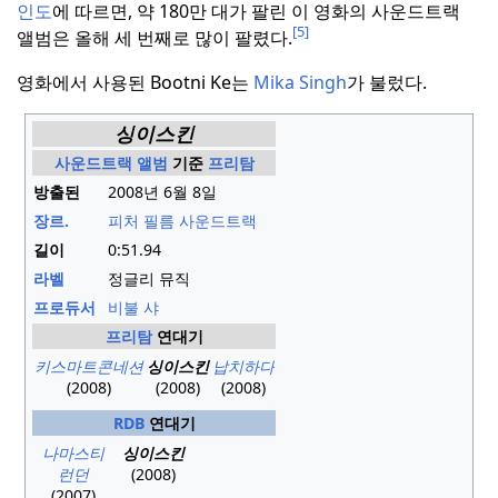
인도
에 따르면, 약 180만 대가 팔린 이 영화의 사운드트랙
[5]
앨범은 올해 세 번째로 많이 팔렸다.
영화에서 사용된 Bootni Ke는
Mika Singh
가 불렀다.
싱이스킨
사운드트랙 앨범
기준
프리탐
방출된
2008년 6월 8일
장르.
피처 필름 사운드트랙
길이
0
:
51.94
라벨
정글리 뮤직
프로듀서
비불 샤
프리탐
연대기
키스마트콘네션
싱이스킨
납치하다
(2008)
(2008)
(2008)
RDB
연대기
나마스티
싱이스킨
런던
(2008)
(2007)