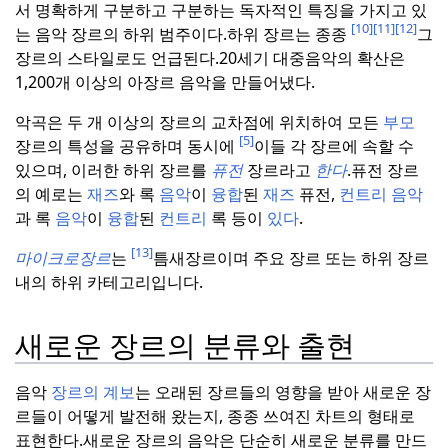
서 명확하게 구분하고 구분하는 독자적인 특징을 가지고 있
[10]
[11]
[12]
는 음악 장르의 하위 범주이다.
하위 장르는 종종
그
장르의 스타일로도 언급된다.
20세기 대중음악의 확산은
1,200개 이상의 아장르 음악을 만들어냈다.
악곡은 두 개 이상의 장르의 교차점에 위치하여 모든
부모
[5]
장르의 특성을 공유하며 동시에
이들 각 장르에 속할 수
있으며, 이러한 하위 장르를
퓨전
장르라고
한다
.
퓨전 장르
의 예로는
재즈
와 록
음악
이
융합
된
재즈
퓨전,
컨트리
음악
과 록
음악
이
융합
된
컨트리
록 등이
있다
.
[13]
마이크로장르
는
틈새장르이며 주요 장르 또는 하위 장르
내의 하위 카테고리입니다.
새로운 장르의 분류와 출현
음악
장르의 계보
는 오래된 장르들의 영향을 받아 새로운 장
르들이 어떻게 발전해 왔는지, 종종 쓰여진 차트의 형태로
표현한다.
새로운 장르의 음악은 단순히 새로운 분류를 만드