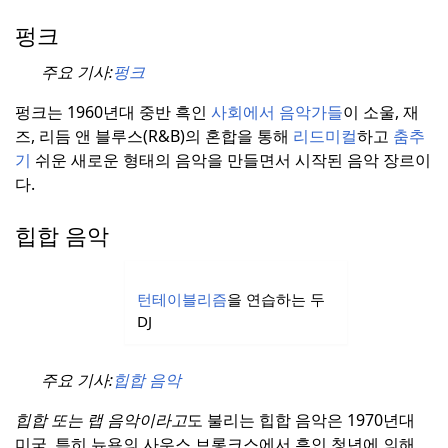
펑크
주요 기사:
펑크
펑크는 1960년대 중반 흑인
사회에서 음악가들
이 소울, 재
즈, 리듬 앤 블루스(R&B)의 혼합을 통해
리드미컬
하고
춤추
기
쉬운 새로운 형태의 음악을 만들면서 시작된 음악 장르이
다.
힙합 음악
턴테이블리즘
을 연습하는 두
DJ
주요 기사:
힙합 음악
힙합
또는 랩
음악이라고
도 불리는 힙합 음악은 1970년대
미국, 특히 뉴욕의 사우스 브롱크스에서 흑인 청년에 의해