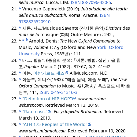
nella musica
. Lucca. LIM.
ISBN
88-7096-420-5
.
^
Vincenzo Caporaletti (2019).
Introduzione alla teoria
delle musica audiotattili
. Roma. Aracne.
ISBN
9788825520910
.
^
시론, 자크
'Musique Savante (진지한 음악)'
Dictions
des
mots de la
musique (파리:
Outre Mesure) : 242 。
a
b
^
Arnold, Denis:
The
New
Oxford Companion to
Music,
Volume 1
:
A-J
(Oxford and New
York
:
Oxford
University
Press, 1983년) : 111.
^
태그, 필립
"대중음악 분석:
「이론, 방법, 실전」을 참
조.
Popular
Music 2 (1982) : 37~67, 여기 41~42.
^
아농.
아방가르드 재즈
.
AllMusic.com, N.D.
^
아놀드, 데니스(1983): "예술 음악, 예술 노래",
The New
Oxford Companion to
Music,
제1권
:
A-J
, 옥스포드 대학 출
판부, 111,
ISBN
0-19-31316-3
.
^
"Definition of HIP HOP"
.
www.merriam-
webster.com
. Retrieved
March 13,
2019
.
^
"Rap music"
.
Encyclopedia Britannica
. Retrieved
March 13,
2019
.
^
"ATH 175 Peoples of the World"
.
www.units.miamioh.edu
. Retrieved
February 19,
2020
.