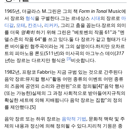
1965년, 더글라스 M.
그린은 그의 책
Form in Tonal
Music에
서 장르와
형식
을 구별한다.
그는 르네상스
시대
의 장르로
마
디갈
,
모테
,
칸조나
,
리커카
, 그리고 춤을 꼽는다.
장르의 의미
를 더욱
명확히
하기 위해 그린은 "베토벤의 작품 61"과 "멘
델스존의 작품 64"를 쓰고 있다.
둘 다 장르가 같고 형태가 다
른 바이올린 협주곡이라는 게 그의 설명이다.
하지만 모차르
트의 피아노용 론도(511년)와 미사곡의 아그누스 데이(
317
[3]
년
)는 장르는 다르지만 형식은
비슷합니다.
1982년, 프랑코 Fabbri는 지금 규범 있는 것으로 간주된다
음악 장르:뮤지컬 행사"활동 어떤 종류의 이벤트 어떤 종류
의 즈음에 공연되 소리와 관련된"으로 정의될[4]"음악 행사
(또는 가능한)실제의 그 과정 사회적으로 받아들여지규칙의
확실한 세트에 의해 지배됩니다 음악 장르는 집합"의 정의
를 제안했다.[5]
음악 장르 또는 하위 장르는
음악적 기법
, 문화적 맥락 및 주
제의 내용과 정신에 의해 정의될 수 있다.
지리적 기원은 종