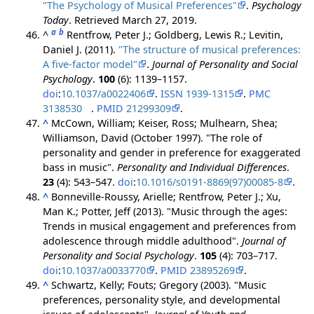
"The Psychology of Musical Preferences"
.
Psychology
Today
. Retrieved
March 27,
2019
.
a
b
^
Rentfrow, Peter J.; Goldberg, Lewis R.; Levitin,
Daniel J. (2011).
"The structure of musical preferences:
A five-factor model"
.
Journal of Personality and Social
Psychology
.
100
(6): 1139–1157.
doi
:
10.1037/a0022406
.
ISSN
1939-1315
.
PMC
3138530
.
PMID
21299309
.
^
McCown, William; Keiser, Ross; Mulhearn, Shea;
Williamson, David (October 1997). "The role of
personality and gender in preference for exaggerated
bass in music".
Personality and Individual Differences
.
23
(4): 543–547.
doi
:
10.1016/s0191-8869(97)00085-8
.
^
Bonneville-Roussy, Arielle; Rentfrow, Peter J.; Xu,
Man K.; Potter, Jeff (2013). "Music through the ages:
Trends in musical engagement and preferences from
adolescence through middle adulthood".
Journal of
Personality and Social Psychology
.
105
(4): 703–717.
doi
:
10.1037/a0033770
.
PMID
23895269
.
^
Schwartz, Kelly; Fouts; Gregory (2003). "Music
preferences, personality style, and developmental