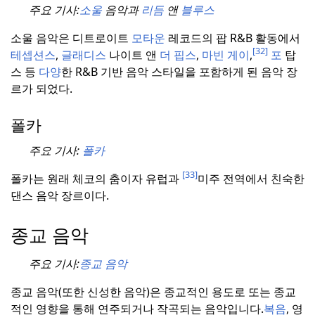
주요 기사:
소울
음악과
리듬
앤
블루스
소울 음악은 디트로이트
모타운
레코드의 팝 R&B 활동에서
[32]
테셉션스
,
글래디스
나이트 앤
더
핍스
,
마빈
게이
,
포
탑
스 등
다양
한 R&B 기반 음악 스타일을 포함하게 된 음악 장
르가 되었다.
폴카
주요 기사:
폴카
[33]
폴카는 원래 체코의 춤이자 유럽과
미주 전역에서 친숙한
댄스 음악 장르이다.
종교 음악
주요 기사:
종교 음악
종교 음악(또한 신성한 음악)은 종교적인 용도로 또는 종교
적인 영향을 통해 연주되거나 작곡되는 음악입니다.
복음
, 영