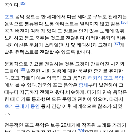
[35]
곡이다.
포크
음악 장르는 한 세대에서 다른 세대로 구두로 전해지는
[36]
음악으로 분류된다.
보통 아티스트는 알려지지 않고 같은
곡의 버전이 여러 개 있다.
그 장르는 인기 있는 노래에 맞춰
노래하고 듣고 춤추는 것으로 전달된다.
이러한 유형의 커뮤
[37]
니케이션은 문화가 스타일(피치 및 캐디션)과 그것이
개
발된 컨텍스트를 전달할 수 있도록 합니다.
문화적으로 민요를 전달하는 것은 그것이 만들어진 시기와
[38]
그들이
발전한 사회 계층에 대한 풍부한 증거를 유지한
다.
포크 장르의 예는 영국의 포크 음악과
터키의 포크
음악
에서 볼 수 있다.
영국의 포크 음악은
중세
부터 발전하여 그
때부터 지금까지 전해져 왔다.
비슷하게, 터키의 민속 음악은
한 때 터키를 통과했던 모든 문명과 관련이 있으며, 따라서
초기 근대기 동안
동서 긴장 이후 세계적으로 참조가 되었
다.
전통적인 포크 음악은 보통 20세기에 작곡된 노래를 가리키
[39]
는데, 그것은 보편적 진실과 그것이
작곡된 시대의 큰 이