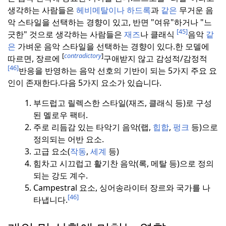
생각하는 사람들은
헤비메탈이나 하드록
과
같은
무거운 음
악 스타일을 선택하는 경향이 있고, 반면 "여유"하거나 "느
[45]
긋한" 것으로 생각하는 사람들은
재즈
나 클래식
음악
같
은
가벼운 음악 스타일을 선택하는 경향이 있다.
한 모델에
[
contradictory
]
따르면, 장르에
구애받지 않고 감성적/감정적
[46]
반응을 반영하는 음악 선호의 기반이 되는 5가지 주요 요
인이 존재한다.
다음 5가지 요소가 있습니다.
부드럽고 릴렉스한 스타일(재즈, 클래식 등)로 구성
된 멜로우 팩터.
주로 리듬감 있는 타악기 음악(랩,
힙합
,
펑크
등)으로
정의되는 어반 요소.
고급 요소(
작동
,
세계
등)
힘차고 시끄럽고 활기찬 음악(록, 메탈 등)으로 정의
되는 강도 계수.
Campestral 요소, 싱어송라이터 장르와 국가를 나
[46]
타냅니다.