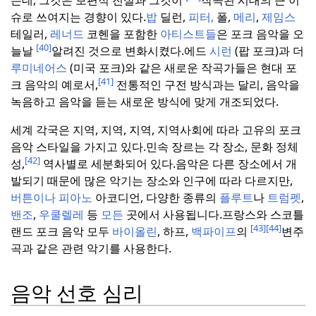
슈로 쓰여지는 경향이 있다.
밥
딜런,
피터,
폴,
메리
,
제임스
테일러,
레너드
코헨을 포함한
아티스트들
은 포크 음악을 오
[40]
늘날
알려진 것으로 변화시켰다.
에드
시런
(팝 포크)과 더
루미네어스
(미국 포크)와 같은 새로운 작곡가들은 현대 포
[41]
크 음악의 예로서,
전통적인 구전 방식과는 달리, 음악을
녹음하고 음악을 듣는 새로운 방식에 맞게 개조되었다.
세계 각국은 지역, 지역, 지역, 지역사회에 따라 고유의 포크
음악 스타일을 가지고 있다.
민속 장르는 각 장소, 문화 정체
[42]
성,
역사별로 세분화되어 있다.
음악은 다른 장소에서 개
발되기 때문에 많은 악기는 장소와 인구에 따라 다르지만,
버튼이나 피아노
아코디언, 다양한 종류의
플루트
나
트럼펫
,
밴조
,
우쿨렐레
등
모든
곳에서 사용됩니다.
프랑스와 스코틀
[43]
[44]
랜드 포크 음악 모두
바이올린
, 하프,
백파이프
의
변주
곡과 같은 관련 악기를 사용한다.
음악 선호 심리