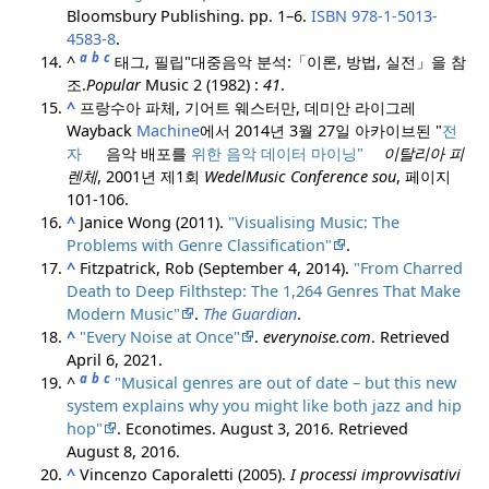
Bloomsbury Publishing. pp. 1–6.
ISBN
978-1-5013-
4583-8
.
a
b
c
^
태그, 필립
"대중음악 분석:
「이론, 방법, 실전」을 참
조.
Popular
Music 2 (1982) :
41
.
^
프랑수아 파체, 기어트 웨스터만, 데미안 라이그레
Wayback
Machine
에서 2014년 3월 27일 아카이브된 "
전
자
음악 배포를
위한 음악 데이터 마이닝"
이탈리아 피
렌체
, 2001년 제1회
WedelMusic Conference sou
, 페이지
101-106.
^
Janice Wong (2011).
"Visualising Music: The
Problems with Genre Classification"
.
^
Fitzpatrick, Rob (September 4, 2014).
"From Charred
Death to Deep Filthstep: The 1,264 Genres That Make
Modern Music"
.
The Guardian
.
^
"Every Noise at Once"
.
everynoise.com
. Retrieved
April 6,
2021
.
a
b
c
^
"Musical genres are out of date – but this new
system explains why you might like both jazz and hip
hop"
. Econotimes. August 3, 2016
. Retrieved
August 8,
2016
.
^
Vincenzo Caporaletti (2005).
I processi improvvisativi