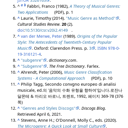
JSTOR
3526163
.
a
b
^
Fabbri, Franco (1982),
A Theory of Musical Genres:
Two Applications
(PDF)
, p. 1
^
Laurie, Timothy (2014).
"Music Genre as Method"
.
Cultural Studies Review
.
20
(2).
doi
:
10.5130/csr.v20i2.4149
.
^
van der Merwe, Peter
(1989).
Origins of the Popular
Style: The Antecedents of Twentieth-Century Popular
Music
. Oxford: Clarendon Press. p.
3
.
ISBN
978-0-
19-316121-4
.
^
"subgenre"
.
dictionary.com
.
^
"Subgenre"
.
The Free Dictionary
. Farlex.
^
Ahrendt, Peter (2006),
Music Genre Classification
Systems - A Computational Approach
(PDF)
, p. 10
^
Philip Tagg, Secondo convgno europeo di analisi
musicale, ed.의 '음악의 수화 유형을 향하여'입니다.
로잔나
달몬테 & 마리오 바로니, 트렌트, 1992, 페이지 369-78 (376
쪽)
^
"Genres and Styles Discogs"
.
Discogs Blog
.
Retrieved
April 6,
2021
.
^
Stevens, Anne H.; O'Donnell, Molly C., eds. (2020).
The Microgenre: A Quick Look at Small Culture
.