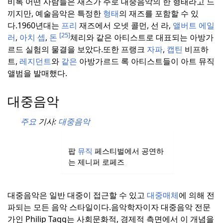
비록 어떤 사람들은 재즈가 주로 대중음악의 한 형태라고 느
끼지만, 예술음악은 특정한
형태
의 재즈를 포함할 수 있
다.
1960년대는
프리
재즈에서 오넷 콜먼, 선 라,
앨버트 에일
[25]
러
,
아치 셉
,
돈
체리와 같은 아티스트로 대표되는 아방가
르드 실험의 물결을 보았다.
또한 프랭크
자파
,
캡틴
비프하
트,
레지던트
와
같은
아방가르드 록 아티스트들이 아트 뮤직
앨범을 발매했다.
대중음악
주요
기사:
대중음악
팝
뮤직
페스티벌에서 공연하
는 제니퍼 로페즈
대중음악은 일반 대중이 접근할 수 있고
대중매체
에 의해 전
파되는 모든 음악 스타일이다.
음악학자이자 대중음악 전문
가인 Philip Tagg는 사회문화적, 경제적 측면에서 이 개념을