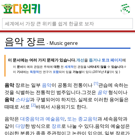
음악 장르
Music genre
이 문서에는 여러 가지 문제가 있습니다.
개선
을
돕거나
토크 페이지
에서 이
이
문서
의 예와 관점은 주제에
대한
전
세계적
인 관점을
나타내지 않을
수
있습니다
.
이
하거
이
기사
에는
독창적
인 연구가
포함
되어 있을
가능성
이 있다.
(
2014년
8월
(이
및
)
[1]
음악
장르는 일부
음악
이 공통의 전통이나
관습에 속하는
것을 식별하는 전통적인 범주입니다.
그것은
음악
형식이나
음악
스타일
과 구별되어야 하지만, 실제로 이러한 용어들은
[2]
때때로 서로
바꿔서 사용되기도 한다.
음악은
대중음악과 예술음악
,
또는
종교음악
과 세속음악과
같이
다양
한 방식으로
장르
로 나눌 수 있다.
음악의 예술성은
이러한 분류가 종종 주관적이고 논란이 있으며, 일부 장르가