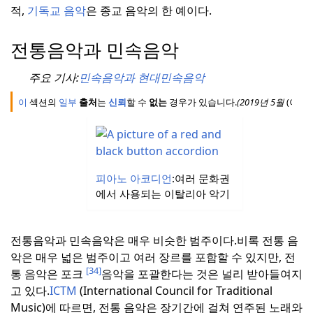
적,
기독교 음악
은 종교 음악의 한 예이다.
전통음악과 민속음악
주요 기사:
민속음악과 현대민속음악
이
섹션의
일부
출처
는
신뢰
할 수
없는
경우가 있습니다.
(
2019년
5월
(이
및
피아노 아코디언
:
여러 문화권
에서 사용되는 이탈리아 악기
전통음악과 민속음악은 매우 비슷한 범주이다.
비록 전통 음
악은 매우 넓은 범주이고 여러 장르를 포함할 수 있지만, 전
[34]
통 음악은 포크
음악을 포괄한다는 것은 널리 받아들여지
고 있다.
ICTM
(International Council for Traditional
Music)에 따르면, 전통 음악은 장기간에 걸쳐 연주된 노래와