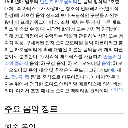
1900년대 말부터
빈센조 카포랄레티
는 음악 창작의 "조형
매체" 즉 아티스트가 사용하는 창조적 인터페이스(인지적
환경)에 기초한 음악 장르의 보다 포괄적인 구분을 제안해
왔다.
이 프레임워크에 따라, 조형 매체는 두 가지 다른 매트
릭스에 속할 수 있다: 시각적 합리성 또는 신체적 민감성에
의해 창조 과정에서 수행되는 역할과 관련하여 시각 또는 청
각적 작용, 구체화된 인지.
오디오오타일 음악 이론이라고 불
리는 카포랄레티에 의해 개발된 이론은 음악을 세 개의 다른
분야로 분류한다: 1) 시각적 매트릭스를 사용하여
만들어진
소위
클래식
음악; 2) 구강 음악; 2) 오디오오타일
음악
; 3) 오
디오오타일 음악;
제작 및 추적은 사운드 레코딩 기술(
예
: 재
즈,
팝
,
록
,
랩
등)을 중심으로 이루어집니다.
이 마지막 두 가
지는 위에서 언급한 오디오 액티리얼 매트릭스에 의해 생성
[20]
[21]
되며, 여기서 조형 매체는 오디오 액티리얼 원리이다.
주요 음악 장르
예술 음악