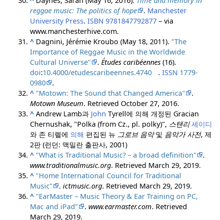
^
Daynes, Sarah (May 16, 2016).
Time and memory in
reggae music: The politics of hope
.
Manchester
University Press
.
ISBN
9781847792877
– via
www.manchesterhive.com.
^
Dagnini, Jérémie Kroubo (May 18, 2011).
"The
Importance of Reggae Music in the Worldwide
Cultural Universe"
.
Études caribéennes
(16).
doi
:
10.4000/etudescaribeennes.4740
.
ISSN
1779-
0980
.
^
"Motown: The Sound that Changed America"
.
Motown Museum
. Retrieved
October 27,
2016
.
^
Andrew Lamb과
John
Tyrell에 의해 개정된 Gracian
Chernushak, "Polka (from Cz., pl. polky)",
스탠리
세이디
와 존 티렐에
의해
편집된 뉴
그로브 음악
및
음악가 사전
, 제
2판 (런던: 맥밀란 출판사, 2001)
^
"What is Traditional Music? – a broad definition"
.
www.traditionalmusic.org
. Retrieved
March 29,
2019
.
^
"Home International Council for Traditional
Music"
.
ictmusic.org
. Retrieved
March 29,
2019
.
^
"EarMaster – Music Theory & Ear Training on PC,
Mac and iPad"
.
www.earmaster.com
. Retrieved
March 29,
2019
.