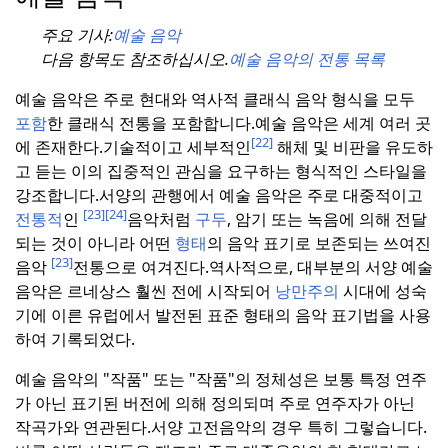
주요 기사:
예술 음악
다음 항목도 참조하십시오.
예술 음악의 전통 목록
예술 음악은 주로 현대와 역사적 클래식 음악 형식을 모두
포함
한 클래식 전통을 포함합니다.
예술 음악은 세계 여러 곳
[22]
에 존재한다.
기술적이고 세부적인
해체 및 비판을 유도하
고 듣는 이의 집중적인 관심을 요구하는 형식적인 스타일을
강조합니다.
서양의 관행에서 예술 음악은 주로 대중적이고
[23]
[24]
전통적
인
음악처럼
구두
, 암기 또는 녹음에 의해 전달
되는 것이 아니라 어떤
형태
의 음악 표기로 보존되는 쓰여진
[23]
음악
전통으로 여겨진다.
역사적으로, 대부분의 서양 예술
음악은 르네상스 훨씬 전에 시작되어
낭만주의
시대에 성숙
기에 이른 유럽에서 발전된 표준 형태의 음악 표기법을 사용
하여 기록되었다.
예술 음악의 "작품" 또는 "작품"의 정체성은 보통 특정 연주
가 아닌 표기된 버전에 의해 정의되며 주로 연주자가 아닌
작곡가와 연관된다.
서양 고전음악의 경우 특히 그렇습니다.