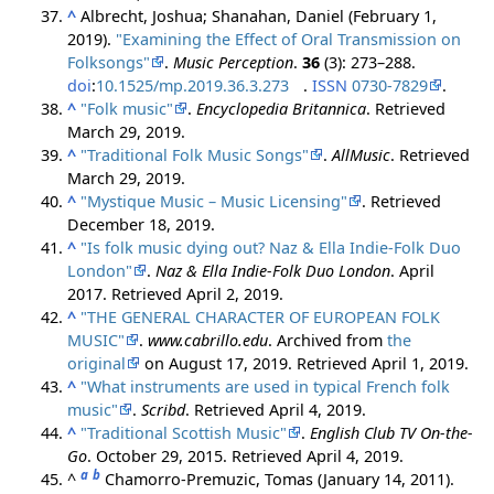
^
Albrecht, Joshua; Shanahan, Daniel (February 1,
2019).
"Examining the Effect of Oral Transmission on
Folksongs"
.
Music Perception
.
36
(3): 273–288.
doi
:
10.1525/mp.2019.36.3.273
.
ISSN
0730-7829
.
^
"Folk music"
.
Encyclopedia Britannica
. Retrieved
March 29,
2019
.
^
"Traditional Folk Music Songs"
.
AllMusic
. Retrieved
March 29,
2019
.
^
"Mystique Music – Music Licensing"
. Retrieved
December 18,
2019
.
^
"Is folk music dying out? Naz & Ella Indie-Folk Duo
London"
.
Naz & Ella Indie-Folk Duo London
. April
2017
. Retrieved
April 2,
2019
.
^
"THE GENERAL CHARACTER OF EUROPEAN FOLK
MUSIC"
.
www.cabrillo.edu
. Archived from
the
original
on August 17, 2019
. Retrieved
April 1,
2019
.
^
"What instruments are used in typical French folk
music"
.
Scribd
. Retrieved
April 4,
2019
.
^
"Traditional Scottish Music"
.
English Club TV On-the-
Go
. October 29, 2015
. Retrieved
April 4,
2019
.
a
b
^
Chamorro-Premuzic, Tomas (January 14, 2011).