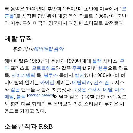
록 음악은 1940년대 후반과 1950년대 초반에 미국에서 "
로
큰롤
"로 시작된 광범위한 대중 음악 장르로, 1960년대 중반
과 이후, 특히 미국과 영국에서 다양한 스타일로 발전했다.
메탈 뮤직
주요 기사:
헤비메탈 음악
헤비메탈은 1960년대 후반과 1970년대에
블랙
사바스,
유
다
프리스트,
모토르헤드
와 같은
주목
할 만한
행동
으로 하드
록,
사이키델릭
록,
블루스
록에서
발전
했다.
1980년대에 헤
비메탈의 인기는
아이언
메이든,
메탈리카
,
건스 앤
로지스
와
같은
밴드들과 함께 치솟았다.
그것은 스래시
메탈
,
데스
[
citation needed
]
메탈
,
블랙
메탈과 같은 주목할 만한 하위 장르
와 함께 다른 형태의 록 음악보다 거친 스타일과 무거운 사
운드를 가지고 있다.
소울뮤직과 R&B