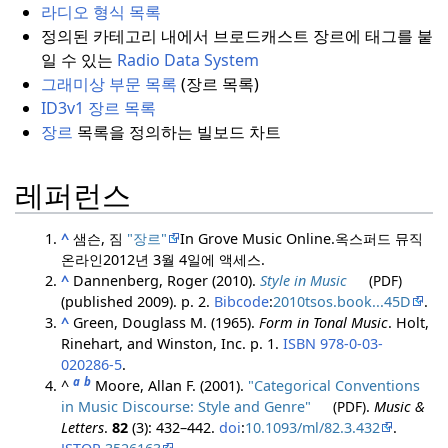
라디오 형식 목록
정의된 카테고리 내에서 브로드캐스트 장르에 태그를 붙
일 수 있는
Radio Data System
그래미상 부문 목록
(장르 목록)
ID3v1 장르 목록
장르
목록을 정의하는 빌보드 차트
레퍼런스
^
샘슨, 짐
"장르"
In Grove Music Online.
옥스퍼드 뮤직
온라인
2012년 3월 4일에 액세스.
^
Dannenberg, Roger (2010).
Style in Music
(PDF)
(published 2009). p. 2.
Bibcode
:
2010tsos.book...45D
.
^
Green, Douglass M. (1965).
Form in Tonal Music
. Holt,
Rinehart, and Winston, Inc. p. 1.
ISBN
978-0-03-
020286-5
.
a
b
^
Moore, Allan F. (2001).
"Categorical Conventions
in Music Discourse: Style and Genre"
(PDF)
.
Music &
Letters
.
82
(3): 432–442.
doi
:
10.1093/ml/82.3.432
.