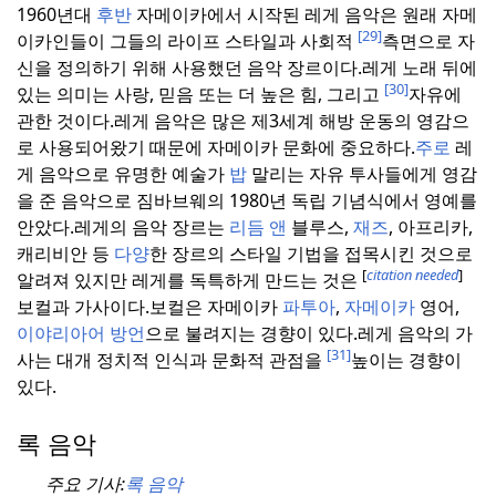
1960년대
후반
자메이카에서 시작된 레게 음악은 원래 자메
[29]
이카인들이 그들의 라이프 스타일과 사회적
측면으로 자
신을 정의하기 위해 사용했던 음악 장르이다.
레게 노래 뒤에
[30]
있는 의미는 사랑, 믿음 또는 더 높은 힘, 그리고
자유에
관한 것이다.
레게 음악은 많은 제3세계 해방 운동의 영감으
로 사용되어왔기 때문에 자메이카 문화에 중요하다.
주로
레
게 음악으로 유명한 예술가
밥
말리는 자유 투사들에게 영감
을 준 음악으로 짐바브웨의 1980년 독립 기념식에서 영예를
안았다.
레게의 음악 장르는
리듬 앤
블루스,
재즈
, 아프리카,
캐리비안 등
다양
한 장르의 스타일 기법을 접목시킨 것으로
[
citation needed
]
알려져 있지만 레게를 독특하게 만드는 것은
보컬과 가사이다.
보컬은 자메이카
파투아
,
자메이카
영어,
이야리아어
방언
으로 불려지는 경향이 있다.
레게 음악의 가
[31]
사는 대개 정치적 인식과 문화적 관점을
높이는 경향이
있다.
록 음악
주요 기사:
록 음악