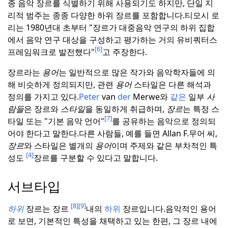
종 음악 장르를 식별하기 위해 사용되기도 하지만, 단일 지
리적 범주는 종종 다양한 하위 장르를 포함합니다.
티모시 로
리는 1980년대 초부터 "장르가 대중음악 연구의 하위 집합
에서 음악 연구 대상을 구성하고 평가하는 거의 유비쿼터스
[6]
프레임워크로 발전했다"
고 주장한다.
장르라는
용어
는 일반적으로 많은 작가와 음악학자들에 의
해 비슷하게 정의되지만, 관련
용어
스타일은 다른 해석과
정의를 가지고 있다.
Peter
van
der
Merwe와
같은
일부
사
람들
은 장르와
스타일
을 동일하게 취급하며,
장르
는 특정 스
[7]
타일 또는 "기본 음악 언어"
를 공유하는 음악으로 정의되
어야 한다고 말한다.
다른 사람들, 예를 들면 Allan F.
무어 씨,
장르
와 스타일은 별개의
용어
이며 주제와 같은 부차적인 특
[4]
성도
장르를 구분할 수 있다고 말합니다.
서브타입
[8]
[9]
하위
장르는 장르
내의
하위
장르입니다.
음악적인 용어
로 보면, 기본적인 특성을 채택하고 있는 한편, 그 장르 내에