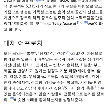
Data Platform의
직원
인 Glenn McDonald는 S에 의해 추
적 및 분석된 5,315개의 장르 형태의 구별을 바탕으로 알고
리즘으로 생성된 가독성 조정된 음악 장르 공간의 산점도를
기반으로 장르와 하위 장르의 범주적 인식 스펙트럼을 만들
[17]
[18]
었다.
'포티파이'를 '모든 소음'
Every Noise at
one
'이라
고 합니다.
대체 어프로치
[19]
또는 음악은 "흥분", "원자가", "깊이"
의 3가지 차원으로
평가할 수 있습니다.
아루알은 자극과 이완과 같은 생리학적
과정(강렬, 힘차기, 연마성, 짜릿함 vs 온화함, 차분함, 부드
러움)을 반영하고, 원가는 감정과 기분 과정(재미, 행복, 활
기, 열정, 기쁨, 우울함 vs. 우울함, 슬픔)을 반영하며, 깊이는
인지 과정(지성, 정교함, 영감을 주는, 복잡함, 시적)을 반영
[19]
합니다.
깊고 감성적이며 사려 깊은 VS 파티 음악, 춤출
수
있는 음악)
이것은 왜 많은 사람들이 전통적으로 분리된 장르
[19]
의
비슷한 노래를 좋아하는지를 설명해준다.