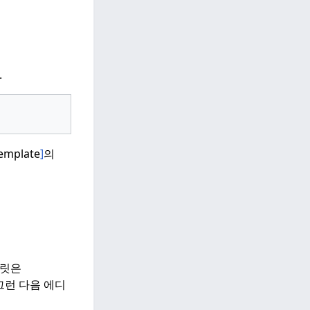
.
mplate
]
의
릿은
그런 다음 에디