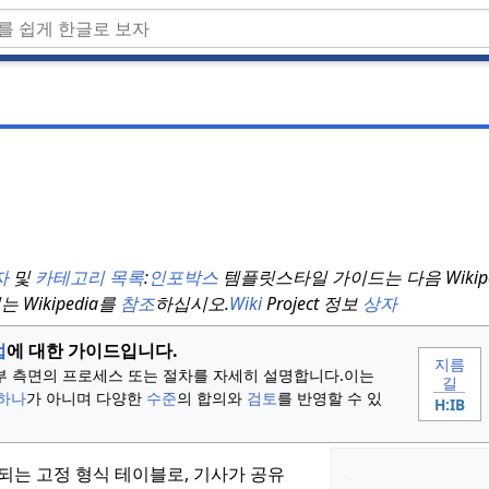
자
및
카테고리
목록
:
인포박스
템플릿
스타일 가이드는 다음
Wiki
서는
Wikipedia를
참조
하십시오.
Wiki
Project 정보
상자
법
에 대한 가이드입니다.
지름
 일부 측면의 프로세스 또는 절차를 자세히 설명합니다.
이는
길
하나
가 아니며 다양한
수준
의 합의와
검토
를 반영할 수 있
H:IB
는 고정 형식 테이블로, 기사가 공유