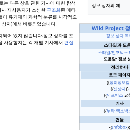
로는 다른 상호 관련 기사에 대한 탐색
정보 상자의 예
타사 재사용자가 소싱한
구조화
된 메타
들이 유기체의 과학적 분류를 시각적으
 상자)에서 비롯되었습니다.
Wiki Project
지되어 있지 않습니다.
정보 상자를 포
정보 상자 목
분을 사용할지는 각 개별 기사에서
편집
스타일과 도
스타일/인포박스
도움말: 정보 
정리하다
토크 페이
{{
정리정보함
{{
신상자
}}
{{
인포박스
요청
기사
{{
누락-택소박
건물
{{
Infobox
}