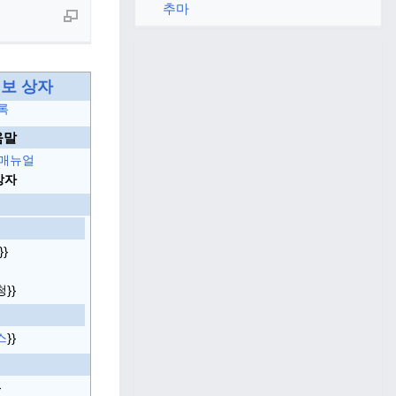
추마
 정보 상자
록
움말
 매뉴얼
상자
지
}}
}}
스
}}
}