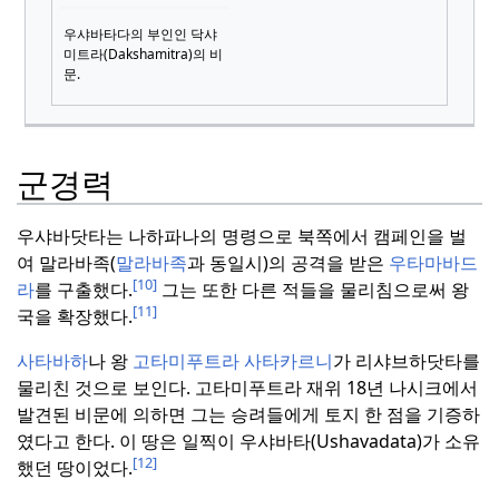
우샤바타다의 부인인 닥샤
미트라(Dakshamitra)의 비
문.
군경력
우샤바닷타는 나하파나의 명령으로 북쪽에서 캠페인을 벌
여 말라바족(
말라바족
과 동일시)의 공격을 받은
우타마바드
[10]
라
를 구출했다.
그는 또한 다른 적들을 물리침으로써 왕
[11]
국을 확장했다.
사타바하
나 왕
고타미푸트라 사타카르니
가 리샤브하닷타를
물리친 것으로 보인다.
고타미푸트라 재위 18년 나시크에서
발견된 비문에 의하면 그는 승려들에게 토지 한 점을 기증하
였다고 한다. 이 땅은 일찍이 우샤바타(Ushavadata)가 소유
[12]
했던 땅이었다.