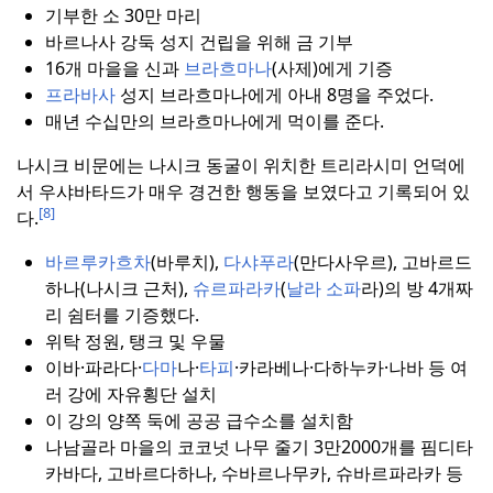
기부한 소 30만 마리
바르나사 강둑 성지 건립을 위해 금 기부
16개 마을을 신과
브라흐마나
(사제)에게 기증
프라바사
성지 브라흐마나에게 아내 8명을 주었다.
매년 수십만의 브라흐마나에게 먹이를 준다.
나시크 비문에는 나시크 동굴이 위치한 트리라시미 언덕에
서 우샤바타드가 매우 경건한 행동을 보였다고 기록되어 있
[8]
다.
바르루카흐차
(바루치),
다샤푸라
(만다사우르), 고바르드
하나(나시크 근처),
슈르파라카
(
날라 소파
라)의 방 4개짜
리 쉼터를 기증했다.
위탁 정원, 탱크 및 우물
이바·파라다·
다마
나·
타피
·카라베나·다하누카·나바 등 여
러 강에 자유횡단 설치
이 강의 양쪽 둑에 공공 급수소를 설치함
나남골라 마을의 코코넛 나무 줄기 3만2000개를 핌디타
카바다, 고바르다하나, 수바르나무카, 슈바르파라카 등