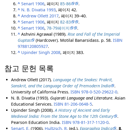
^
Senart 1906
, 페이지
85-86
.
^
N. B. Divatia 1993
, 페이지 42.
^
Andrew Ollett 2017
, 페이지 39–40.
^
Senart 1906
, 페이지
82-83
.
^
Senart 1906
,
78-79페이지
.
^
Ashvini Agrawal (1989).
Rise and Fall of the Imperial
Guptas
(Hardcover)
. Motilal Banarsidass. p. 58.
ISBN
9788120805927
.
^
Upinder Singh 2008
, 페이지 383.
참고 문헌 목록
Andrew Ollett (2017).
Language of the Snakes: Prakrit,
Sanskrit, and the Language Order of Premodern India
.
University of California Press.
ISBN
978-0-520-29622-0
.
N. B. Divatia (1993).
Gujarati Language and Literature
. Asian
Educational Services.
ISBN
81-206-0648-5
.
Upinder Singh (2008).
A History of Ancient and Early
Medieval India: From the Stone Age to the 12th Century
.
Pearson Education India.
ISBN
978-81-317-1120-0
.
Senart, E.
(1906).
Hultzsch, R.
(ed.).
Epigraphia Indica
.
8
.