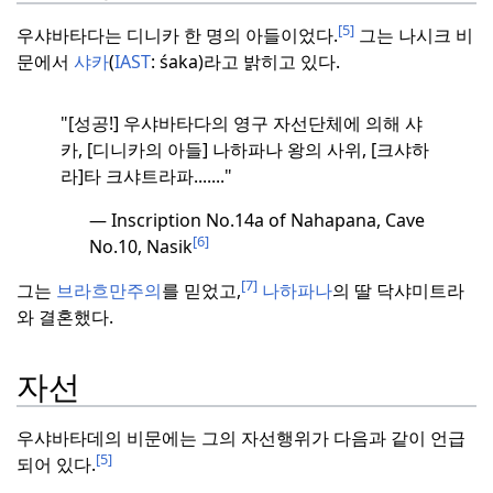
[5]
우샤바타다는 디니카 한 명의 아들이었다.
그는 나시크 비
문에서
샤카
(
IAST
: śaka)라고 밝히고 있다.
"[성공!] 우샤바타다의 영구 자선단체에 의해 샤
카, [디니카의 아들] 나하파나 왕의 사위, [크샤하
라]타 크샤트라파.......
"
—
Inscription No.14a of Nahapana, Cave
[6]
No.10, Nasik
[7]
그는
브라흐만주의
를 믿었고,
나하파나
의 딸 닥샤미트라
와 결혼했다.
자선
우샤바타데의 비문에는 그의 자선행위가 다음과 같이 언급
[5]
되어 있다.