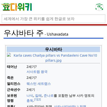
우샤바타 주
Ushavadata
우시바타
태어난
2세기?
서사트랩 왕국
죽은
2세기?
얼리전스
웨스턴 새트랩스
근속년수
2세기
보유된
나식
,
칼레
,
준나르
를 포함한 남부 사카 영토의
[1]
[2]
명령
총독
.
전투/
사카-말라바 전쟁,
사카-사타바하나 전쟁