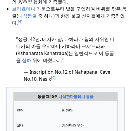
의
카라카
협회에 기증했다.
브라흐마나
가문으로부터 밭을 구입하여 바위를 깎은 동
굴(
나식동굴
중 하나)과 함께 불교 신자들에게 기증하였
[4]
다.
"성공!
42년, 베사카 달, 나하파나 왕의 사위인 디
니카의 아들 우샤바다 카하라타 크샤트라파
(Kshaharata Kshatrapa)는 일반적으로 이 동굴
을
삼하
위에 바쳤다....
"
—
Inscription No.12 of Nahapana, Cave
[9]
No.10, Nasik
동굴 제10호
나식판다블레니 동굴
앞면
베란다
실내
차이타와 우산