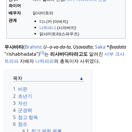
와이어
배우자
닭샤미트라
관계
디니카 (아버지)
나하파나
(시아버지)
닭샤미트라(스파우즈)
우샤바타
(
Brahmi
:
U--a-va-da-ta
,
Uṣavadta
;
Saka
*
R̥vadata
[3]
"rishabhadata")
는
리샤바다타라고도
알려진
서부 크샤
트라파
지배자
나하파파
의 총독이자 사위였다.
목차
1
비문
2
초년기
3
자선
4
군경력
5
참고 항목
6
참조
6.1
참고 문헌 목록