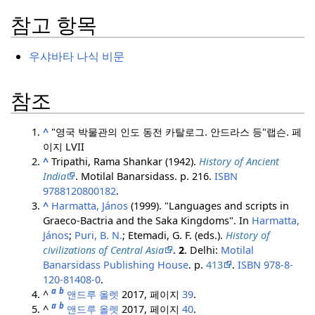
참고 항목
우샤바타 나식 비문
참조
^
"영국 박물관의 인도 동전 카탈로그.
안드라스 등"랩슨. 페
이지 LVII
^
Tripathi, Rama Shankar (1942).
History of Ancient
India
. Motilal Banarsidass. p. 216.
ISBN
9788120800182
.
^
Harmatta, János
(1999). "Languages and scripts in
Graeco-Bactria and the Saka Kingdoms". In
Harmatta,
János
;
Puri, B. N.
; Etemadi, G. F. (eds.).
History of
civilizations of Central Asia
.
2
. Delhi:
Motilal
Banarsidass Publishing House
. p.
413
.
ISBN
978-8-
120-81408-0
.
a
b
^
앤드루 올렛
2017, 페이지
39
.
a
b
^
앤드루 올렛
2017, 페이지
40
.