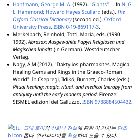
Hanfmann, George M. A.
(1992).
"Giants"
. In
N. G.
L. Hammond
;
Howard Hayes Scullard
(eds.).
The
Oxford Classical Dictionary
(second ed.).
Oxford
University Press
.
ISBN
0-19-869117-3
.
Merkelbach, Reinhold; Totti, Maria, eds. (1990–
1992).
Abrasax: Ausgewählte Papyri Religiösen und
Magischen Inhalts
(in German). Westdeutscher
Verlag.
Nagy, Á.M (2012). "Daktylios pharmakites. Magical
Healing Gems and Rings in the Graeco-Roman
World". In Csepregi, Ildikó; Burnett, Charles (eds.).
Ritual healing: magic, ritual, and medical therapy from
antiquity until the early modern period
. Firenze:
SISMEL edizioni del Galluzzo.
ISBN
9788884504432
.
고대 로마
의
신화나 전설
에 관한 이 기사는
단조
롭다.
위키피디아를
확장
하여 도울 수 있다.