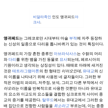
비얄라족인
인도 앵귀피드
야
크샤
.
앵귀페드
는 그레코로만 시대부터 마술
부적
에 자주 등장하
는 신성의 일종으로 다리용 톱니바퀴가 있는 것이 특징이다.
앵귀페드의 가장 흔한 종류인
아브라삭사스
는 수탉의 머리
와
다리
를 위한 뱀을 가진 동물로
묘사
되는데, 페르시아의
기원이라고 생각되는 상징성이 있다.
때때로 아래에 새겨진
것은
테트라그램마톤
의 한 형태인
이아오인데
,
유대교
의 신
의 이름을 나타내기 위해 사용된 네 글자들이다.
그러한 부
적은 마법의 파피리, 저주정, 보석, 그리고 다른 부적에서
이
아오라는
이름을 반복적으로 사용한 것뿐만 아니라 유대교
의 요소와 이교도의 요소들을 결합한 싱크로트적 사이비 종
교의 증거를 제공한다.
탈무드
에서는 유대교에서 그러한 숭
배 집단으로 전향한 사람들을
최소라고
부르는데, 이는 종종