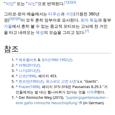
[1]
[2]
[3]
"
이단
" 또는 "
사신
"으로 번역된다.
그라코-로마 예술에서는
티푸슨
과
거인
(기원전 380년
[4]
[5]
[6]
경)
이 모두 흔히 앙부아로 묘사된다.
로마 독일
과 동부
가울
에서 흔히 볼 수 있는 종교적 모티브는 고뇌에 찬 거인
[7]
을 타고 내려오는
목성
의 모습을 그리고 있다.
참조
^
메르켈바흐
&
토티(1990-1992년).
^
바렛(2015년).
^
나기(2012년).
^
간츠(1996),
페이지 453.
^
한프만(1992년),
옥스퍼드 고전 사전
s.v. "Giants".
^
Frazer(1898),
페이지 315–316은 Pausanias 8.29.3 "거
인들에게는 발 대신 톱니바퀴가 있다는 것을
지적
한다.
^
Der Römische Weg (2015).
"Jupitergigantensäulen –
eine gallo-römische Neuschöpfung"
(in German).