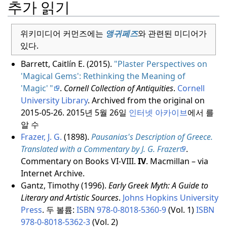
추가 읽기
위키미디어 커먼즈에는
앵귀페즈
와 관련된 미디어가
있다.
Barrett, Caitlín E. (2015).
"Plaster Perspectives on
'Magical Gems': Rethinking the Meaning of
'Magic
'
"
.
Cornell Collection of Antiquities
.
Cornell
University Library
. Archived from the original on
2015-05-26.
2015년 5월 26일
인터넷 아카이브
에서
를
알 수
Frazer, J. G.
(1898).
Pausanias's Description of Greece.
Translated with a Commentary by J. G. Frazer
.
Commentary on Books VI-VIII.
IV
. Macmillan – via
Internet Archive.
Gantz, Timothy (1996).
Early Greek Myth: A Guide to
Literary and Artistic Sources
.
Johns Hopkins University
Press
.
두 볼륨:
ISBN
978-0-8018-5360-9
(Vol. 1)
ISBN
978-0-8018-5362-3
(Vol. 2)