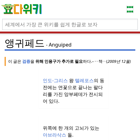
앵귀페드
Anguiped
이 글은
검증
을
위해 인용구가 추가로 필요
하다.
–
·
· 책
·
·
(
2009년 12월
)
(이
과
인도-그리스
왕
텔레포스
의 동
전에는 연꽃으로 끝나는 팔다
리를 가진 앙부페데가 전시되
어 있다.
위쪽에 한 개의 고뇌가 있는
아브라삭스
돌.