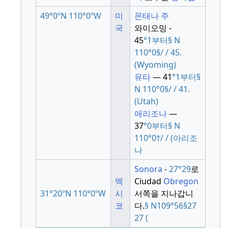
49°0ºN
110°0ºW
미
몬태나 주
국
와이오밍 -
45
°1부터
§
N
110
°
0
§
/
/ 45.
(Wyoming
)
유타
— 41
°1부터
§
N
110
°
0
§
/
/ 41.
(Utah
)
애리조나
—
37
°0부터
§
N
110
°
0
†
/
/
(아리조
나
Sonora
-
27°29
로
멕
Ciudad
Obregon
31°20ºN
110°0ºW
시
서쪽을 지나갑니
코
다.
§
N109
°
56
§
27
27
(