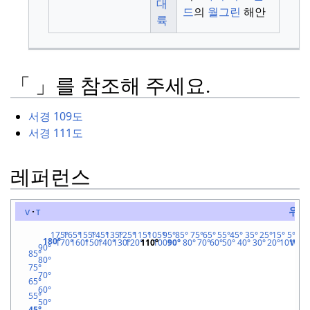
대
드
의
월그린
해안
륙
「 」를 참조해 주세요.
서경 109도
서경 111도
레퍼런스
위
v
t
175°
165°
155°
145°
135°
125°
115°
105°
95°
85°
75°
65°
55°
45°
35°
25°
15°
5°
5
180°
170°
160°
150°
140°
130°
120°
110°
100°
90°
80°
70°
60°
50°
40°
30°
20°
10°
W
0°
90°
85°
80°
75°
70°
북극권
65°
60°
55°
50°
45°
45x90