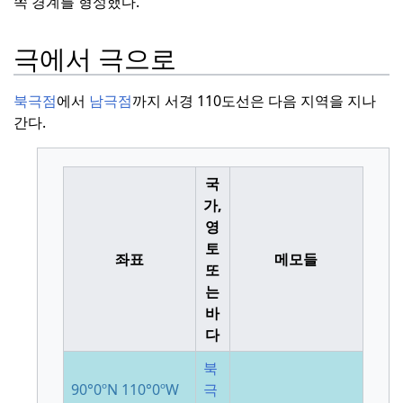
쪽 경계를 형성했다.
극에서 극으로
북극점
에서
남극점
까지 서경 110도선은 다음 지역을 지나
간다.
국
가,
영
토
좌표
메모들
또
는
바
다
북
90°0ºN
110°0ºW
극