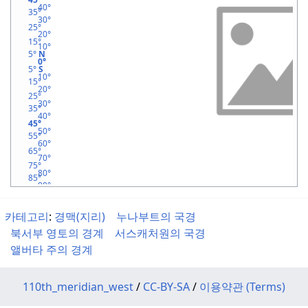
40°
35°
30°
북회귀선
25°
20°
15°
10°
5°
N
적도
0°
5°
S
10°
15°
20°
북회귀선
25°
30°
35°
40°
45°
45x90
50°
55°
60°
남극권
65°
70°
75°
80°
85°
90°
카테고리
:
경맥(지리)
누나부트의 국경
북서부 영토의 경계
서스캐처원의 국경
앨버타 주의 경계
110th_meridian_west
/
CC-BY-SA
/
이용약관 (Terms)