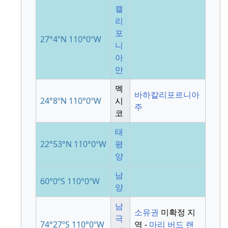
캘
리
포
27°4ºN
110°0ºW
니
아
만
멕
바하칼리포르니아
24°8ºN
110°0ºW
시
주
코
태
22°53°N
110°0ºW
평
양
남
60°0ºS
110°0ºW
양
남
소유권
미확정 지
극
74°27ºS
110°0ºW
역 -
마리 버드 랜