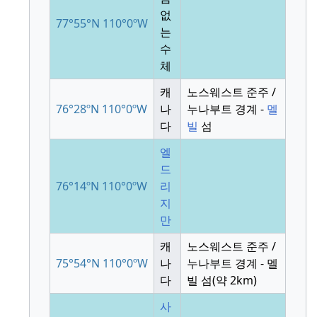
없
77°55°N
110°0ºW
는
수
체
캐
노스웨스트 준주 /
76°28ºN
110°0ºW
나
누나부트 경계 -
멜
다
빌
섬
엘
드
76°14ºN
110°0ºW
리
지
만
캐
노스웨스트 준주 /
75°54°N
110°0ºW
나
누나부트 경계 - 멜
다
빌 섬(약 2km)
사