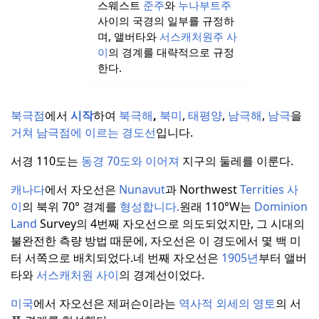
스웨스트
준주
와
누나부트주
사이의 국경의 일부를 규정하
며, 앨버타와
서스캐처원주
사
이
의 경계를 대략적으로 규정
한다.
북극점
에서
시작
하여
북극해
,
북미
,
태평양
,
남극해
,
남극
을
거쳐
남극점에 이르는
경도선
입니다.
서경 110도는
동경 70도와
이어져
지구의 둘레를 이룬다.
캐나다
에서 자오선은
Nunavut
과 Northwest
Territies 사
이
의 북위 70° 경계를
형성합니다.
원래 110°W는
Dominion
Land
Survey의 4번째 자오선으로 의도되었지만, 그 시대의
불완전한 측량 방법 때문에, 자오선은 이 경도에서 몇 백 미
터 서쪽으로 배치되었다.
네 번째 자오선은
1905년
부터 앨버
타와
서스캐처원
사이
의 경계선이었다.
미국
에서 자오선은 제퍼슨이라는
역사적 외세의 영토
의 서