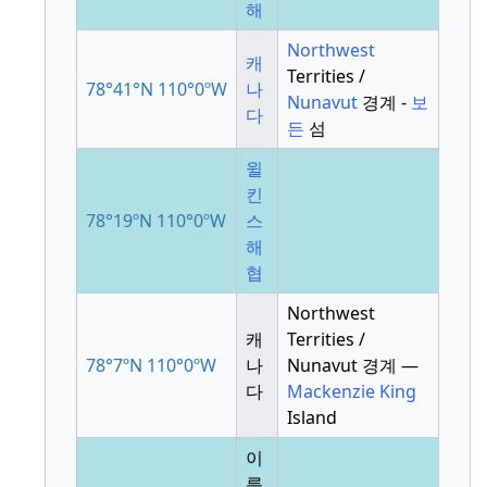
해
Northwest
캐
Territies /
78°41°N
110°0ºW
나
Nunavut
경계 -
보
다
든
섬
윌
킨
78°19ºN
110°0ºW
스
해
협
Northwest
캐
Territies /
78°7ºN
110°0ºW
나
Nunavut 경계 —
다
Mackenzie King
Island
이
름