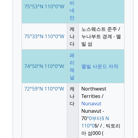
비
75°53°N
110°0ºW
네
만
캐
노스웨스트 준주 /
75°33°N
110°0ºW
나
누나부트 경계 - 멜
다
빌 섬
패
리
74°50ºN
110°0ºW
멜빌 사운드 자작
채
널
72°59ºN
110°0ºW
캐
Northwest
나
Territies /
다
Nunavut
Nunavut -
70
°0부터
§
N
110
°
0
§
/
/
,
빅토리
아 섬
000 (