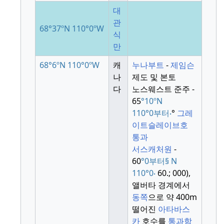
대
관
68°37ºN
110°0ºW
식
만
68°6ºN
110°0ºW
캐
누나부트
-
제임슨
나
제도 및 본토
다
노스웨스트 준주 -
65
°10ºN
110°0부터
∙
°
그레
이트슬레이브호
통과
서스캐처원
-
60
°0부터
§
N
110
°
0
∙
60.
;
000
),
앨버타 경계에서
동쪽
으로 약 400m
떨어진
아타바스
카
호수를
통과함