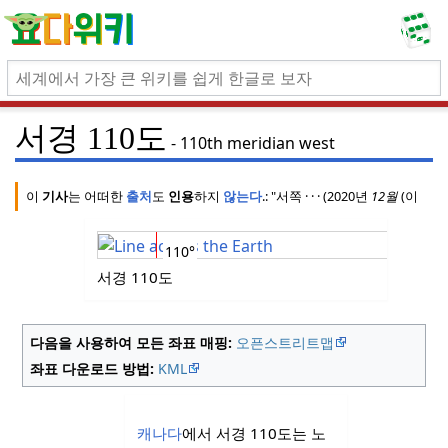
서경 110도
110th meridian west
이
기사
는 어떠한
출처
도
인용
하지
않는다
.
: "서쪽
·
·
·
(2020년
12월
(이
메시
110°
서경 110도
다음을 사용하여 모든 좌표 매핑:
오픈스트리트맵
좌표 다운로드 방법:
KML
캐나다
에서 서경 110도는 노