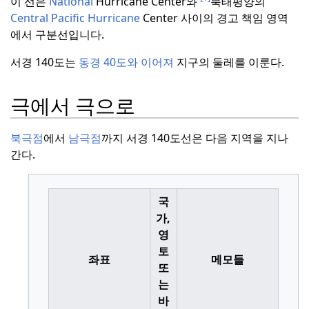
이 선은
National
Hurricane Center와
북태평양의
Central Pacific Hurricane
Center 사이의 경고 책임 영역
에서 구분선입니다.
서경 140도는
동경 40도와
이어져
지구의 둘레를 이룬다.
극에서 극으로
북극점
에서
남극점
까지 서경 140도선은 다음 지역을 지나
간다.
국
가,
영
토
좌표
메모들
또
는
바