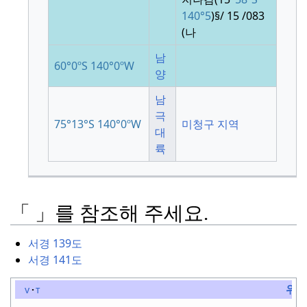
140°5
)
§
/ 15
/
083
(
나
남
60°0ºS
140°0ºW
양
남
극
75°13°S
140°0ºW
미청구 지역
대
륙
「 」를 참조해 주세요.
서경 139도
서경 141도
위
v
t