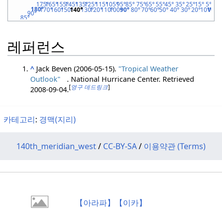
175°
165°
155°
145°
135°
125°
115°
105°
95°
85°
75°
65°
55°
45°
35°
25°
15°
5°
5
180°
170°
160°
150°
140°
130°
120°
110°
100°
90°
80°
70°
60°
50°
40°
30°
20°
10°
W
0°
90°
85°
80°
75°
70°
북극권
65°
60°
레퍼런스
55°
50°
45°
45x90
40°
35°
^
Jack Beven (2006-05-15).
"Tropical Weather
30°
북회귀선
25°
Outlook"
. National Hurricane Center
. Retrieved
20°
[
영구 데드링크
]
15°
2008-09-04
.
10°
5°
N
적도
0°
5°
S
10°
15°
카테고리
:
경맥(지리)
20°
북회귀선
25°
30°
35°
40°
140th_meridian_west
/
CC-BY-SA
/
이용약관 (Terms)
45°
45x90
50°
55°
60°
남극권
65°
70°
75°
80°
85°
90°
【아라파】【이카】