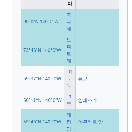
다
북
90°0ºN
140°0ºW
극
해
보
퍼
73°48ºN
140°0ºW
트
해
캐
69°37ºN
140°0ºW
나
유콘
다
미
60°11°N
140°0ºW
알래스카
국
태
59°46ºN
140°0ºW
평
야쿠타트 만
양