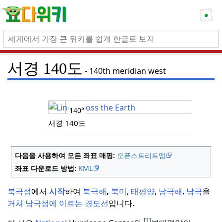
서경 140도
140th meridian west
140°
서경 140도
다음을 사용하여 모든 좌표 매핑:
오픈스트리트맵
좌표 다운로드 방법:
KML
북극점
에서
시작
하여
북극해
,
북미
,
태평양
,
남극해
,
남극
을
거쳐
남극점에 이르는
경도선
입니다.
[1]