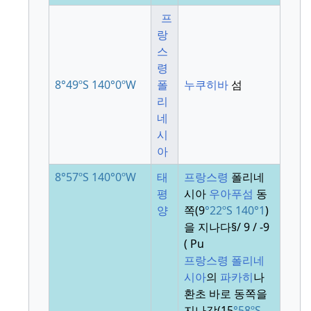
프
랑
스
령
8°49ºS
140°0ºW
폴
누쿠히바
섬
리
네
시
아
8°57ºS
140°0ºW
태
프랑스령
폴리네
평
시아
우아푸섬
동
양
쪽(9
°22ºS
140°1
)
을 지나다
§
/ 9
/ -9
(
Pu
프랑스령 폴리네
시아
의
파카히
나
환초 바로 동쪽을
지나감(15
°58ºS