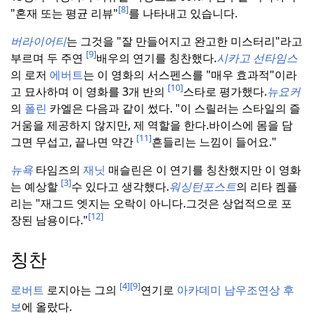
[8]
"혼재 또는 평균 리뷰"
를 나타내고 있습니다.
버라이어티
는 그것을 "잘 만들어지고 완고한 미스터리"라고
[9]
부르며 두 주연
배우의 연기를 칭찬했다.
시카고 선타임스
의 로저
에버트
는 이 영화의 서스펜스를 "매우 효과적"이라
[10]
고 묘사하며 이 영화를 3개 반의
스타로 평가했다.
뉴요커
의
폴린
카엘은 다음과 같이 썼다. "이 스릴러는 스타일의 즐
거움을 제공하지 않지만, 제 역할을 한다.
바이스에 몸을 담
[11]
그면 무섭고, 끝나면 약간
흔들리는 느낌이 들어요."
뉴욕
타임즈의
재닛
매슬린은 이 연기를 칭찬했지만 이 영화
[3]
는 예상할
수 있다고 생각했다.
워싱턴포스트
의 리타 켐플
리는 "재그드 엣지는 오락이 아니다.
그것은 상업적으로 포
[12]
장된 남용이다.
"
칭찬
[4]
[9]
로버트
로지아는 그의
연기로
아카데미 남우조연상 후
보
에 올랐다.