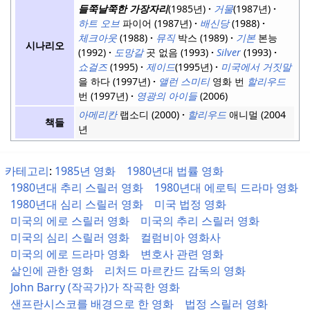
들쭉날쭉한 가장자리
(1985년)
거물
(1987년)
하트 오브
파이어 (1987년)
배신당
(1988)
체크아웃
(1988)
뮤직
박스 (1989)
기본
본능
시나리오
(1992)
도망갈
곳 없음 (1993)
Silver
(1993)
쇼걸즈
(1995)
제이드
(1995년)
미국에서 거짓말
을 하다 (1997년)
앨런 스미티
영화 번
할리우드
번 (1997년)
영광의 아이들
(2006)
아메리칸
랩소디 (2000)
할리우드
애니멀 (2004
책들
년
카테고리
:
1985년 영화
1980년대 법률 영화
1980년대 추리 스릴러 영화
1980년대 에로틱 드라마 영화
1980년대 심리 스릴러 영화
미국 법정 영화
미국의 에로 스릴러 영화
미국의 추리 스릴러 영화
미국의 심리 스릴러 영화
컬럼비아 영화사
미국의 에로 드라마 영화
변호사 관련 영화
살인에 관한 영화
리처드 마르칸드 감독의 영화
John Barry (작곡가)가 작곡한 영화
샌프란시스코를 배경으로 한 영화
법정 스릴러 영화