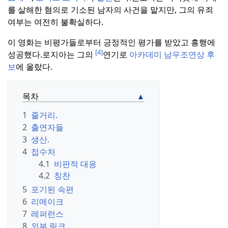
를 살해한 혐의로 기소된 남자의 사건을 맡지만, 그의 유죄
여부는 여전히 불확실하다.
이 영화는 비평가들로부터 긍정적인 평가를 받았고 흥행에
[4]
성공했다.
로지아는 그의
연기로
아카데미 남우조연상 후
보
에 올랐다.
목차
1
줄거리.
2
출연자들
3
생산.
4
접수처
4.1
비판적 대응
4.2
칭찬
5
포기된 속편
6
리메이크
7
레퍼런스
8
외부 링크