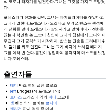
식 코로나 타자기를 발견한다.
그녀는 그것을 가지고 도망쳤
다.
포레스터가 전화를 걸면, 그녀는 타이프라이터를 찾았다고
그에게 말한다.
포레스터가 오겠다고 우겨요.
반스는 랜섬에
게 전화를 걸어 포레스터가 살인자라고 말하려다가 전화를
끊는다.
복면을 쓴 모습이 침입해 그녀의 침실에서 그녀와 마
주친다.
그가 공격하기 시작하자, 반스는 권총을 드러내기 위
해 덮개를 뒤로 던진다.
그녀는 그가 바닥에 쓰러질 때까지
그를 여러 번 쏜다.
몸값이 침입하여 공격자의 마스크를 벗깁
니다.
포레스터.
출연자들
테디
반즈 역의 글렌 클로즈
Jeff
Bridges (잭 포레스터 역)
토마스
크라스니 역의
피터
코요테
샘
랜섬 역의 로버트
로지아
케리건
판사 역의 존 데너