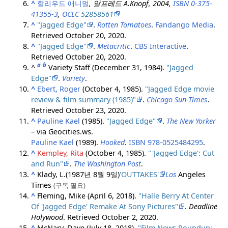
^
할리우드 애니멀
, 알프레드 A.
Knopf, 2004,
ISBN
0-375-
41355-3
,
OCLC
52858561
^
"Jagged Edge"
.
Rotten Tomatoes
.
Fandango Media
.
Retrieved
October 20,
2020
.
^
"Jagged Edge"
.
Metacritic
.
CBS Interactive
.
Retrieved
October 20,
2020
.
a
b
^
Variety Staff (December 31, 1984).
"Jagged
Edge"
.
Variety
.
^
Ebert, Roger
(October 4, 1985).
"Jagged Edge movie
review & film summary (1985)"
.
Chicago Sun-Times
.
Retrieved
October 23,
2020
.
^
Pauline Kael
(1985).
"Jagged Edge"
.
The New Yorker
– via Geocities.ws.
Pauline Kael
(1989).
Hooked
.
ISBN
978-0525484295
.
^
Kempley, Rita
(October 4, 1985).
"
'Jagged Edge': Cut
and Run"
.
The Washington Post
.
^
Klady, L.(1987년 8월 9일)
'OUTTAKES'
Los
Angeles
Times
(구독 필요)
^
Fleming, Mike (April 6, 2018).
"Halle Berry At Center
Of 'Jagged Edge' Remake At Sony Pictures"
.
Deadline
Holywood
. Retrieved
October 2,
2020
.
^
McNary, Dave (July 18, 2018).
"Film News Roundup: