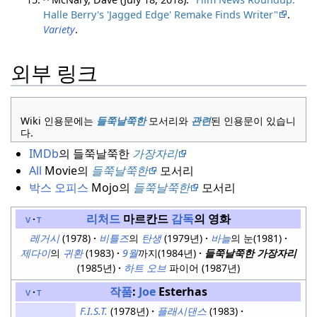
Halle Berry's 'Jagged Edge' Remake Finds Writer"
.
Variety
.
외부 링크
Wiki 인용문에는
들쭉날쭉한
모서리와
관련
된 인용문이 있습니
다.
IMDb
의 들쭉날쭉한
가장자리
All
Movie의
들쭉날쭉한
모서리
박스 오피스
Mojo의
들쭉날쭉한
모서리
리처드
마르칸드
감독
의 영화
v
t
레거시
(1978)
비틀즈
의
탄생
(1979년)
바늘
의 눈(1981)
제다이
의
귀환
(1983)
9월
까지(1984년)
들쭉날쭉한 가장자리
(1985년)
하트 오브
파이어 (1987년)
작품
:
Joe
Esterhas
v
t
F.I.S.T.
(1978년)
플래시댄스
(1983)