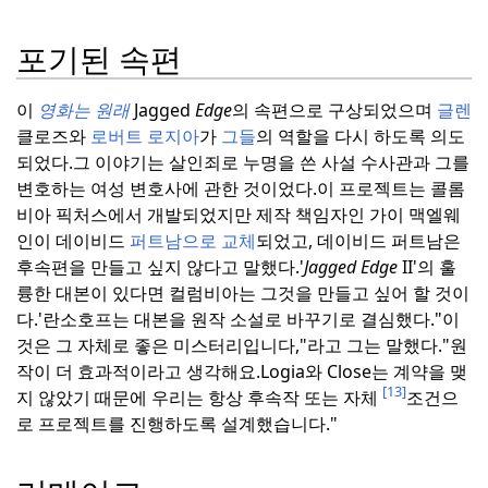
포기된 속편
이
영화는 원래
Jagged
Edge
의 속편으로 구상되었으며
글렌
클로즈와
로버트 로지아
가
그들
의 역할을 다시 하도록 의도
되었다.
그 이야기는 살인죄로 누명을 쓴 사설 수사관과 그를
변호하는 여성 변호사에 관한 것이었다.
이 프로젝트는 콜롬
비아 픽처스에서 개발되었지만 제작 책임자인 가이 맥엘웨
인이 데이비드
퍼트남으로 교체
되었고, 데이비드 퍼트남은
후속편을 만들고 싶지 않다고 말했다.
'
Jagged Edge
II'의 훌
륭한 대본이 있다면 컬럼비아는 그것을 만들고 싶어 할 것이
다.'
란소호프는 대본을 원작 소설로 바꾸기로 결심했다.
"이
것은 그 자체로 좋은 미스터리입니다,"라고 그는 말했다.
"원
작이 더 효과적이라고 생각해요.
Logia와 Close는 계약을 맺
[13]
지 않았기 때문에 우리는 항상 후속작 또는 자체
조건으
로 프로젝트를 진행하도록 설계했습니다."