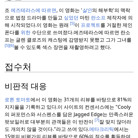
조
에즈테라스에 따르면
, 이 영화는 '
살인
의 해부학'의 맥락
으로 법정 드라마를 만들고
싶었던
마틴
란소프
제작자에 의
[5]
해 시작되었다.
이 영화는 원래
이
프로젝트
를 거절한 제인
폰다를
위한
수단으로 쓰여졌다.
에즈테라스에 따르면 란소
프는 글렌 클로즈의 캐스팅에 감명받지 못했고 그가 그녀를
[5]
[6]
볼 수 있도록 섹스 장면을 재촬영하려고 했다.
접수처
비판적 대응
로튼 토마토
에서 이 영화는 31개의 리뷰를 바탕으로 81%의
지지율을 기록하고 있다.
이 사이트의 컨센서스에는 "Cooly
의 퍼포먼스와 서스펜스를 담은 Jagged Edge는 만족스러운
[7]
팟보일러로 대부분의 관객들은 이 반전이
잘 맞지 않더라
도 개의치 않을 것이다."라고 쓰여 있다.
메타크리틱
에서는
15명의 비평가의 리뷰를 바탕으로 60%의 점수를 획득하여