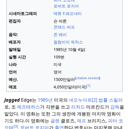
로버트 로지아
시네마토그래피
매튜 F.
레오네티
편집자
숀 바튼
콘래드 버프
음악:
존 배리
배포자
컬럼비아 픽처스
발매일
1985년 10월 4일(
실행 시간
109분
나라
미국
언어
영어
[
citation needed
]
예산.
1500만달러
[1]
매표
4,050만달러(미국)
Jagged
Edge는
1985년
미국의
네오누아르
[2]
법률
스릴러
로, 조
에즈테하스
가 각본을 쓰고
리처드
마르칸드가
감독
을
맡았다. 이 영화는 또한 그의 생전에 개봉된 마지막 영화이
기도 하다.
이 영화에는
글렌
클로즈,
제프
브리지스,
피터 코
[3]
요테
,
로버트 로지아
가
출연
한다.
변호사는 마지못해 아내