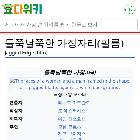
들쭉날쭉한 가장자리(필름)
Jagged Edge (film)
들쭉날쭉한 가장자리
극장 개봉 포스터
연출자
리처드 마르칸드
작성자
조 에스터하스
제작자
마틴 란소호프
주연
글렌 클로즈
제프 브리지스
피터 코요테