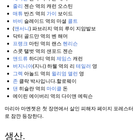
줄리
젠슨 역의 캐런 오스틴
매튜
반즈 역의
가이
보이드
바비
슬레이드 역의 마셜
콜트
(
앤서니
) 파브리지 역의 루이 지암발보
닥터 골드만 역의 벤 해머
프랭크
마틴 역의 랜스
헨리슨
스콧 탤벗 역의 샌포드 젠슨
앤드류
하디티 역의
제임스
캐런
버지니아
(지니) 하웰 역의 리
테일러
영
그렉
아놀드 역의
윌리엄 앨런
영
존
클락 박사입니다.
할로웨이
댄
히슬란 역의
마이클
돈
에이린 에이버리 역의 다이앤 에릭슨
마리아 마옌젯은 첫 장면에서 살인 피해자 페이지 포레스터
로 잠깐 등장한다.
생산.