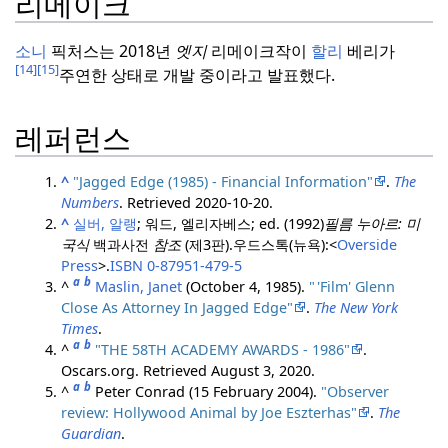
리메이크
소니
픽처스는 2018년
엣지
리메이크작이
할리
베리가
[14]
[15]
주연한 상태로 개발 중이라고 발표했다.
레퍼런스
^
"Jagged Edge (1985) - Financial Information"
.
The
Numbers
. Retrieved
2020-10-20
.
^
실버, 알랭
; 워드, 엘리자베스; ed. (1992)
필름 누아르:
미
국식
백과사전
참조
(제3판).
우드스톡(뉴욕):
<
Overside
Press
>.
ISBN
0-87951-479-5
a
b
^
Maslin, Janet
(October 4, 1985).
"
'Film' Glenn
Close As Attorney In Jagged Edge"
.
The New York
Times
.
a
b
^
"THE 58TH ACADEMY AWARDS - 1986"
.
Oscars.org
. Retrieved
August 3,
2020
.
a
b
^
Peter Conrad (15 February 2004).
"Observer
review: Hollywood Animal by Joe Eszterhas"
.
The
Guardian
.