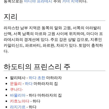
동쪽으로는
마디야 프라데시
주의
거더 지역
이다.
지리
라자스탄 남부 지역은 동쪽의 말와 고원, 서쪽의 아라발리
산맥, 서쪽 남쪽의 마르와 고원 사이에 위치하며, 마디아 프
라데시와의 경계선에 있다.
주요 강은 샹발 강으로, 지류인
카알리신드, 파르바티, 파르완, 차피가 있다.
토양이 충적하
다.
하도티의 프린스리 주
팔리테사 -
하다 초한
마하라자
문들리
-
하다
마하라자의 집
쿠나디-
바물리아
- 하다 마하라자의 집
카흐노아다
- 하다
라지가르
- 하다