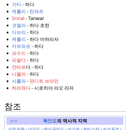
가티
- 하다
케를리
-
탄와르
Srinal
- Tanwar
코엘라
- 하다 초한
다브리
- 하다
케를리
- 하다 마하라자
카르와르
- 하다
파수드
- 하다
피팔다
- 하다
안타르
다 - 하다
니몰라
- 하다
사롤라
-
판디트 브라만
하라와다
- 시로히야 라오 라자
참조
북인도
의 역사적 지역
v
t
아히르왈
아와드
베이글칸드
바가르
발티스탄
보즈푸르