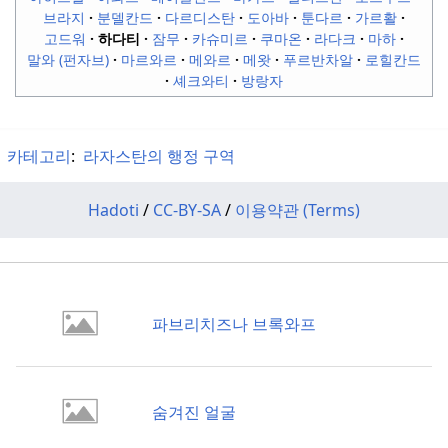
브라지
분델칸드
다르디스탄
도아바
툰다르
가르활
고드워
하다티
잠무
카슈미르
쿠마온
라다크
마하
말와 (펀자브)
마르와르
메와르
메왓
푸르반차알
로힐칸드
셰크와티
방랑자
카테고리
:
라자스탄의 행정 구역
Hadoti
/
CC-BY-SA
/
이용약관 (Terms)
파브리치즈나 브록와프
숨겨진 얼굴