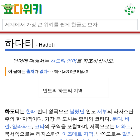
하다티
Hadoti
언어에 대해서는
하도티 언어
를 참조하십시오.
이 글
에는
출처
가
없다
–
·
· 책
·
·
(
2013년 9월
)
(이
인도의 하도티 지역
하도티
는
한때
번디 왕국으로
불렸던
인도
서부
의 라자스탄
주의 한 지역이다.
가장 큰 도시는 할라와 코타다.
분디
,
바
란
,
얄라와르
,
코타
의 구역을 포함하며, 서쪽으로는
메와르
,
북서쪽으로는 라자스탄의
아즈메르 지역
, 남쪽으로는
말와
,